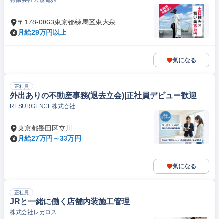
有限会社大森電興
〒178-0063東京都練馬区東大泉
月給29万円以上
気になる
正社員
外出ありの不動産事務(退去立会)|正社員デビュー歓迎
RESURGENCE株式会社
東京都墨田区立川
月給27万円～33万円
気になる
正社員
JRと一緒に働く店舗内装施工管理
株式会社レガロス