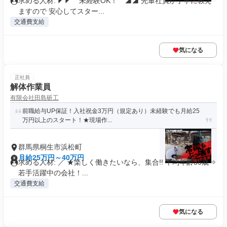
求める人材: ◤◤ 未経験OK！ ◢◢ 先輩社員が丁寧に教え
ますので 安心してスター...
交通費支給
気になる
正社員
解体作業員
有限会社田島斫工
前職給与UP保証！入社祝金3万円（規定あり）未経験でも月給25
万円以上のスタート！★現場作...
群馬県桐生市浜松町
月給25万円～40万円
求める人材: ／ ★楽しく働きたいなら、集合!! 平均年齢35歳⇒
若手活躍中の会社！...
交通費支給
気になる