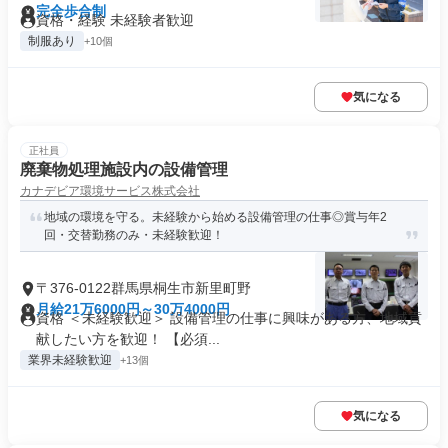
完全歩合制
資格・経験 未経験者歓迎
制服あり
+10個
気になる
正社員
廃棄物処理施設内の設備管理
カナデビア環境サービス株式会社
地域の環境を守る。未経験から始める設備管理の仕事◎賞与年2
回・交替勤務のみ・未経験歓迎！
〒376-0122群馬県桐生市新里町野
月給21万6000円～30万4000円
資格 ＜未経験歓迎＞ 設備管理の仕事に興味がある方、地域貢
献したい方を歓迎！ 【必須...
業界未経験歓迎
+13個
気になる