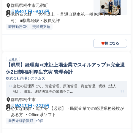
群馬県桐生市元宿町
月給40万円～60万円
求める人材: ・大卒以上 ・普通自動車第一種免許（AT限定
可） ■指導経験・教員免許...
即日勤務OK
交通費支給
気になる
正社員
【群馬】経理職≪東証上場企業でスキルアップ≫完全週
休2日制/福利厚生充実 管理会計
株式会社両毛システムズ
当社の経理課にて、資産管理、原価管理、資金管理、税務（法人
税）、決算、連結決算等の業務をご...
群馬県桐生市
月給24万円～32万円
必要な経験・能力等 【必須】・民間企業での経理業務経験が
ある方 ・Office系ソフト...
業界未経験歓迎
+9個