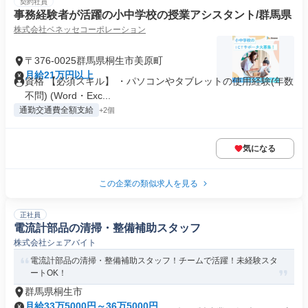
契約社員
事務経験者が活躍の小中学校の授業アシスタント/群馬県
株式会社ベネッセコーポレーション
〒376-0025群馬県桐生市美原町
月給21万円以上
資格 【必須スキル】 ・パソコンやタブレットの使用経験(年数
不問) (Word・Exc...
通勤交通費全額支給
+2個
気になる
この企業の類似求人を見る
正社員
電流計部品の清掃・整備補助スタッフ
株式会社シェアバイト
電流計部品の清掃・整備補助スタッフ！チームで活躍！未経験スタ
ートOK！
群馬県桐生市
月給33万5000円～36万5000円