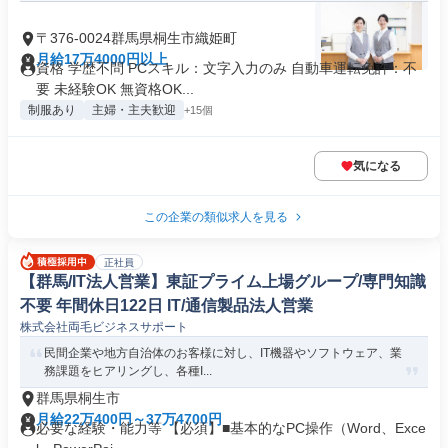
〒376-0024群馬県桐生市織姫町
月給17万4000円以上
資格 学歴不問 PCスキル：文字入力のみ 自動車運転免許：不
要 未経験OK 無資格OK...
制服あり
主婦・主夫歓迎
+15個
気になる
この企業の類似求人を見る
正社員
【群馬/IT法人営業】東証プライム上場グループ/専門知識
不要 年間休日122日 IT/通信製品法人営業
株式会社両毛ビジネスサポート
民間企業や地方自治体のお客様に対し、IT機器やソフトウェア、業
務課題をヒアリングし、各種I...
群馬県桐生市
月給22万400円～37万4700円
必要な経験・能力等 【必須】■基本的なPC操作（Word、Exce