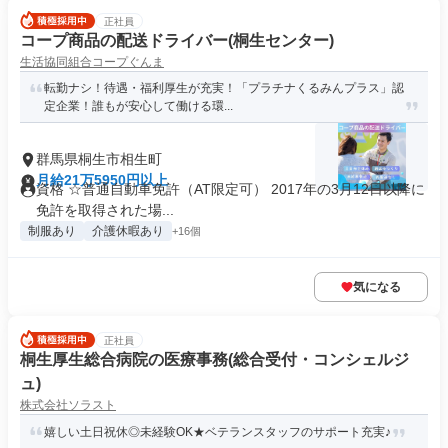
正社員
コープ商品の配送ドライバー(桐生センター)
生活協同組合コープぐんま
転勤ナシ！待遇・福利厚生が充実！「プラチナくるみんプラス」認
定企業！誰もが安心して働ける環...
群馬県桐生市相生町
月給21万5950円以上
資格 ☆普通自動車免許（AT限定可） 2017年の3月12日以降に
免許を取得された場...
制服あり
介護休暇あり
+16個
気になる
正社員
桐生厚生総合病院の医療事務(総合受付・コンシェルジ
ュ)
株式会社ソラスト
嬉しい土日祝休◎未経験OK★ベテランスタッフのサポート充実♪