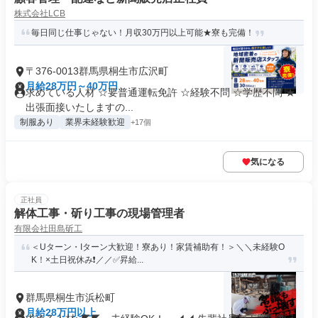
株式会社LCB
毎日同じ仕事じゃない！月収30万円以上可能★寮も完備！
〒376-0013群馬県桐生市広沢町
月給28万円～40万円
求めている人材 ☆要普通運転免許 ☆経験不問 ☆学歴不問 ★
出張面接いたしますの...
制服あり
業界未経験歓迎
+17個
気になる
正社員
解体工事・斫り工事の現場管理者
有限会社田島斫工
＜Uターン・Iターン大歓迎！寮あり！家賃補助有！＞＼＼未経験O
K！×土日祝休み❗／／✅昇給...
群馬県桐生市浜松町
月給28万円以上