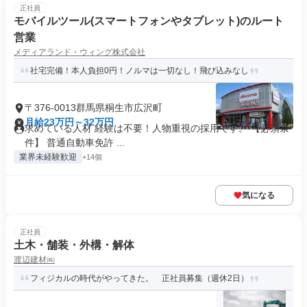
正社員
モバイルツール(スマートフォンやタブレット)のルート
営業
メディアランド・ウィング株式会社
社宅完備！本人負担0円！ノルマは一切なし！飛び込みなし
〒376-0013群馬県桐生市広沢町
月給23万円～32万円
求めている人材 経験は不要！人物重視の採用です。 【必須条
件】 普通自動車免許 ...
業界未経験歓迎
+14個
気になる
正社員
土木・舗装・外構・解体
渡辺建材㈱
フィジカルの時代がやってきた。 正社員募集（週休2日）