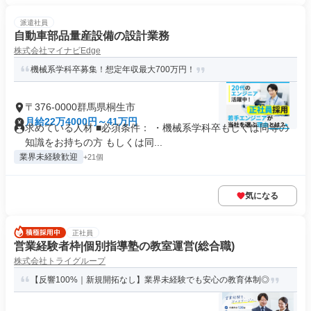
派遣社員
自動車部品量産設備の設計業務
株式会社マイナビEdge
機械系学科卒募集！想定年収最大700万円！
〒376-0000群馬県桐生市
月給22万4000円～41万円
求めている人材 ■必須条件： ・機械系学科卒もしくは同等の
知識をお持ちの方 もしくは同...
業界未経験歓迎
+21個
気になる
正社員
営業経験者枠|個別指導塾の教室運営(総合職)
株式会社トライグループ
【反響100%｜新規開拓なし】業界未経験でも安心の教育体制◎