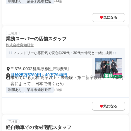
制服あり
業界未経験歓迎
+14個
気になる
正社員
業務スーパーの店舗スタッフ
株式会社良知経営
フレンドリーな雰囲気で安心◎20代・30代の仲間と一緒に成長
〒376-0002群馬県桐生市境野町
月給25万5780円～40万7940円
求めている人材 高卒以上・未経験・第二新卒歓迎！ ・仕事内
容によって、日本で働くため...
制服あり
業界未経験歓迎
+25個
気になる
正社員
軽自動車での食材宅配スタッフ