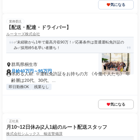
気になる
業務委託
【配送・配達・ドライバー】
ルーターズ株式会社
✅未経験から1年で最高月収90万！✅応募条件は普通運転免許証の
み✅採用枠5名早い者勝ち！
群馬県桐生市
月給40万円～95万円
求める人材: ※運転免許証をお持ちの方 《今働く人たち》 年
齢層は20代、30代、...
即日勤務OK
残業なし
気になる
正社員
月10~12日休み|2人1組のルート配送スタッフ
株式会社シムックス 輸送警備課