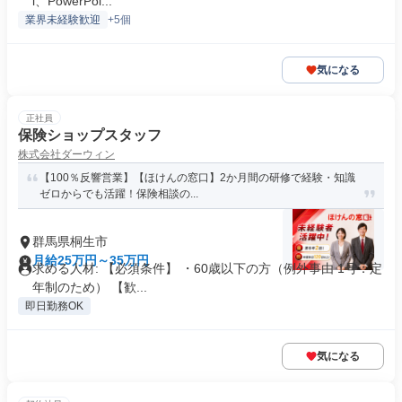
l、PowerPoi...
業界未経験歓迎
+5個
気になる
正社員
保険ショップスタッフ
株式会社ダーウィン
【100％反響営業】【ほけんの窓口】2か月間の研修で経験・知識
ゼロからでも活躍！保険相談の...
群馬県桐生市
月給25万円～35万円
求める人材: 【必須条件】 ・60歳以下の方（例外事由 1号：定
年制のため） 【歓...
即日勤務OK
気になる