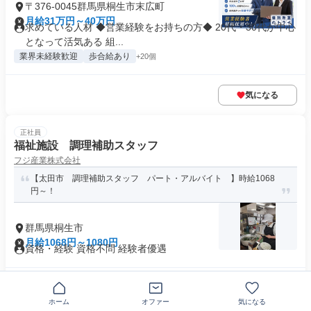
〒376-0045群馬県桐生市末広町
月給31万円～40万円
求めている人材 ◆営業経験をお持ちの方◆ 20代・30代が中心
となって活気ある 組...
業界未経験歓迎
歩合給あり
+20個
気になる
正社員
福祉施設 調理補助スタッフ
フジ産業株式会社
【太田市 調理補助スタッフ パート・アルバイト 】時給1068
円～！
群馬県桐生市
月給1068円～1080円
資格・経験 資格不問 経験者優遇
気になる
ホーム
オファー
気になる