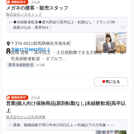
正社員
メガネの接客・販売スタッフ
株式会社メガネトップ
◆未経験者歓迎◆賞与昇給◎高卒以上・転勤なし・ブランクOK・
残業少なめ・業界No1！
〒376-0011群馬県桐生市相生町
月給21万4882円以上
資格 資格 ・高卒以上 ・土日祝勤務できる方歓迎 ・接客・販
売未経験者歓迎 ・ダブルワ...
業界未経験歓迎
+11個
気になる
正社員
営業|個人向け保険商品|原則転勤なし|未経験歓迎|高卒以
上
株式会社かんぽ生命保険
業種・職種経験不問◎年休120日以上＜45歳以下の方対象＞