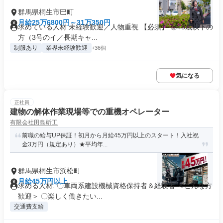
群馬県桐生市巴町
月給25万6800円～31万350円
求めている人材 未経験歓迎／人物重視 【必須】 ◎45歳以下の
方（3号のイ／長期キャ...
制服あり
業界未経験歓迎
+36個
気になる
正社員
建物の解体作業現場等での重機オペレーター
有限会社田島斫工
前職の給与UP保証！初月から月給45万円以上のスタート！入社祝
金3万円（規定あり）★平均年...
群馬県桐生市浜松町
月給45万円以上
求める人材: 〇車両系建設機械資格保持者＆経験者 ＜こんな方
歓迎＞ 〇楽しく働きたい...
交通費支給