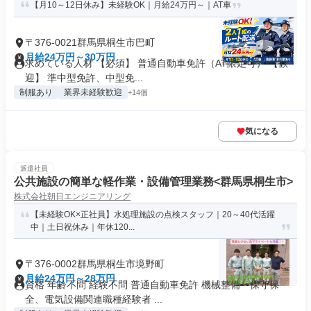
【月10～12日休み】未経験OK｜月給24万円～｜AT車
〒376-0021群馬県桐生市巴町
月給24万円～30万円
求めている人材 【必須】 普通自動車免許（AT限定可） 【歓
迎】 準中型免許、中型免...
制服あり
業界未経験歓迎
+14個
気になる
派遣社員
公共施設の簡単な軽作業・設備管理業務<群馬県桐生市>
株式会社朝日エンジニアリング
【未経験OK×正社員】水処理施設の点検スタッフ｜20～40代活躍
中｜土日祝休み｜年休120...
〒376-0002群馬県桐生市境野町
月給24万円～28万円
資格 年齢不問 経験不問 普通自動車免許 機械整備・保守保
全、電気設備関連職種経験者 ...