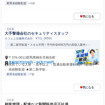
業界未経験歓迎
+29個
気になる
正社員
大手警備会社のセキュリティスタッフ
セコム上信越株式会社 KT11_00591
第二新卒歓迎＊スキル不問！平均年収608万円の高収入案件♪
〒376-0011群馬県桐生市相生町
月給30万3220円～34万7740円
求めている人材 ・高卒以上 ・普通自動車運転免許（必須） ・
未経験歓迎 ★第二新卒歓...
業界未経験歓迎
+7個
気になる
正社員
顧客管理・配達など新聞販売店正社員