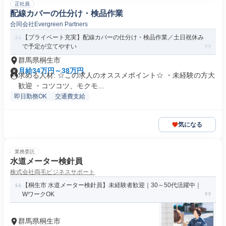
正社員
配線カバーの仕分け・検品作業
合同会社Evergreen Partners
【プライベート充実】配線カバーの仕分け・検品作業／土日祝休み
で予定が立てやすい
群馬県桐生市
月給34万円～38万円
求める人材: ☆この求人のオススメポイント☆ ・未経験の方大
歓迎 ・コツコツ、モクモ...
即日勤務OK
交通費支給
気になる
業務委託
水道メーター検針員
株式会社両毛ビジネスサポート
【桐生市 水道メーター検針員】未経験者歓迎｜30～50代活躍中｜
WワークOK
群馬県桐生市