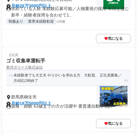
月給26万3000円以上
求めている人材 未経験応募可能／人物重視の採用 年間を通じ
新卒・経験者採用を合わせて1...
制服あり
業界未経験歓迎
+25個
気になる
正社員
ゴミ収集車運転手
東洋ポリーズ株式会社
未経験者でも大丈夫 やりがいを求める方、大歓迎。 正社員募集／
月4回12時終了
群馬県桐生市
月給18万5000円以上
資格・経験 63歳までの方が活躍中 要普通自動車免許
気になる