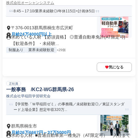
株式会社オーシャンシステム
8:45～17:10/業界未経験◎/年休115日+計画休5日
〒376-0013群馬県桐生市広沢町
月給24万4000円以上
求めている人材 【必須資格】 ◎普通自動車免許(AT限定可)
【歓迎条件】 ・未経験...
制服あり
業界未経験歓迎
+29個
気になる
正社員
一般事務 /KC2-WG群馬県-26
株式会社早稲田学習研究会
【学習塾「Ｗ早稲田ゼミ」の事務職／未経験歓迎◎／東証スタンダ
ード上場企業】想定年収320万...
群馬県桐生市
月給26万6667円～37万5000円
求める人材: ■普通自動車第一種免許（AT限定可） ┗入社まで