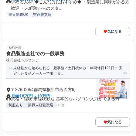
求める人材: ◆こんな方におすすめ◆ ・製造業に興味がある方
歓迎 ・未経験からのスタ...
即日勤務OK
交通費支給
気になる
契約社員
食品製造会社での一般事務
株式会社ベルサンテ
未経験から始められる一般事務／土日祝休み・年間休日121日／ 安
定した食品メーカーで働けま...
〒376-0054群馬県桐生市西久方町
月給18万円～19万円
資格・経験 未経験歓迎 基本的なパソコン入力ができる方
制服あり
業界未経験歓迎
+13個
気になる