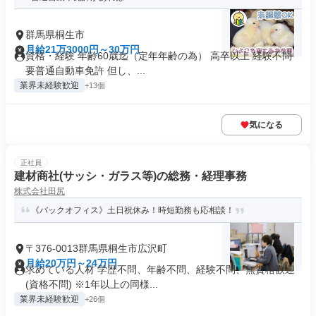
群馬県桐生市
月給21万3000円～30万円
資格・経験 年齢60歳迄（定年年齢の為） 高卒以上 経験不問
要普通自動車免許 但し、...
業界未経験歓迎
+13個
気になる
正社員
建材商社(サッシ・ガラス等)の総務・経理事務
株式会社田尻
《バックオフィス》土日祝休み！時短勤務も応相談！
〒376-0013群馬県桐生市広沢町
月給20万円～24万円
求めている人材 学歴不問、年齢不問、経験不問、無資格歓迎
(資格不問) ※1年以上の同様...
業界未経験歓迎
+26個