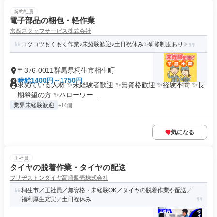
契約社員
電子部品の梱包・軽作業
京西スタッフサービス株式会社
コツコツもくもく作業♪未経験歓迎♪土日祝休み✨研修制度あり✨
〒376-0011群馬県桐生市相生町
時給1400円～1750円
求めている人材 ✨未経験者歓迎 ✨無資格歓迎 ✨経験不問 ✨長
期希望の方 ✨ハローワー...
業界未経験歓迎
+14個
気になる
正社員
タイヤの脱着作業・タイヤの配送
ブリヂストンタイヤ高崎販売株式会社
桐生市／正社員／無資格・未経験OK／タイヤの脱着作業や配送／
福利厚生充実／土日祝休み