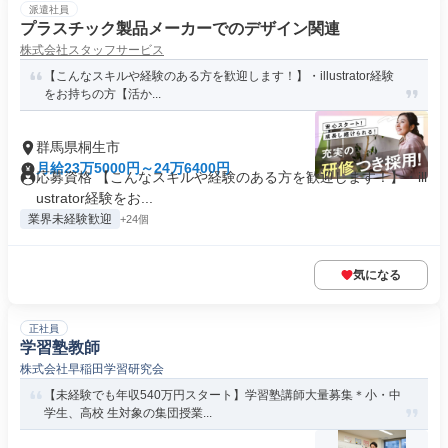
派遣社員
プラスチック製品メーカーでのデザイン関連
株式会社スタッフサービス
【こんなスキルや経験のある方を歓迎します！】・illustrator経験
をお持ちの方【活か...
群馬県桐生市
月給23万5000円～24万6400円
応募資格 【こんなスキルや経験のある方を歓迎します！】・ill
ustrator経験をお...
業界未経験歓迎
+24個
気になる
正社員
学習塾教師
株式会社早稲田学習研究会
【未経験でも年収540万円スタート】学習塾講師大量募集＊小・中
学生、高校 生対象の集団授業...