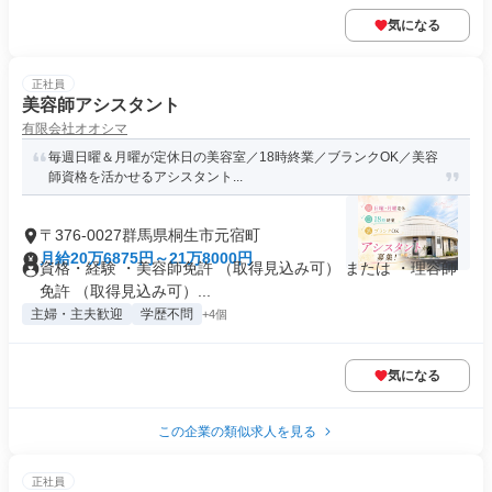
気になる
正社員
美容師アシスタント
有限会社オオシマ
毎週日曜＆月曜が定休日の美容室／18時終業／ブランクOK／美容
師資格を活かせるアシスタント...
〒376-0027群馬県桐生市元宿町
月給20万6875円～21万8000円
資格・経験 ・美容師免許 （取得見込み可） または ・理容師
免許 （取得見込み可）...
主婦・主夫歓迎
学歴不問
+4個
気になる
この企業の類似求人を見る
正社員