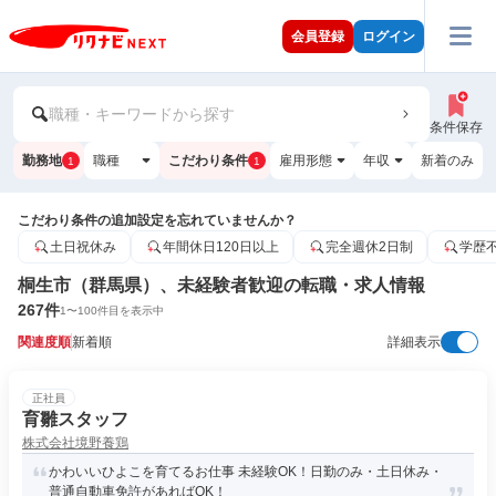
会員登録
ログイン
職種・キーワードから探す
条件保存
勤務地
職種
こだわり条件
雇用形態
年収
新着のみ
1
1
こだわり条件の追加設定を忘れていませんか？
土日祝休み
年間休日120日以上
完全週休2日制
学歴
桐生市（群馬県）、未経験者歓迎の転職・求人情報
267
件
1
〜
100
件目を表示中
関連度順
新着順
詳細表示
正社員
育雛スタッフ
株式会社境野養鶏
かわいいひよこを育てるお仕事 未経験OK！日勤のみ・土日休み・
普通自動車免許があればOK！