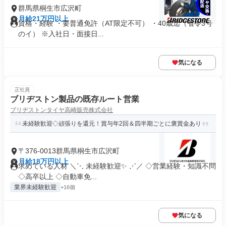
群馬県桐生市広沢町
月給21万円以上
資格・経験 ・要普通免許（AT限定不可） ・40歳迄（省令3号
のイ） ※入社日・面接日...
気になる
正社員
ブリヂストン製品の既存ルート営業
ブリヂストンタイヤ高崎販売株式会社
未経験歓迎◇頑張りを還元！賞与年2回＆四半期ごとに褒賞金あり
〒376-0013群馬県桐生市広沢町
月給18万円以上
求めている人材 ＼⋱ 未経験歓迎✨ ⋰／ ◇営業経験・知識不問
◇高卒以上 ◇自動車免...
業界未経験歓迎
+16個
気になる