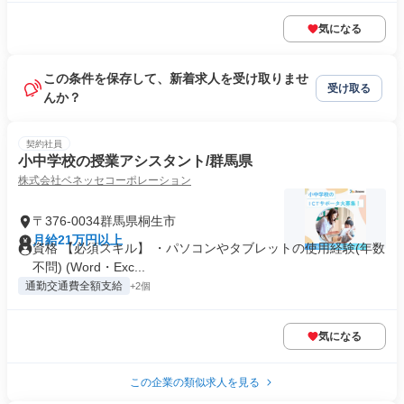
気になる
この条件を保存して、新着求人を受け取りませ
受け取る
んか？
契約社員
小中学校の授業アシスタント/群馬県
株式会社ベネッセコーポレーション
〒376-0034群馬県桐生市
月給21万円以上
資格 【必須スキル】 ・パソコンやタブレットの使用経験(年数
不問) (Word・Exc...
通勤交通費全額支給
+2個
気になる
この企業の類似求人を見る