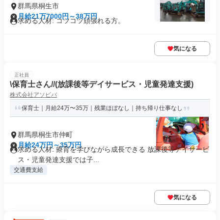
群馬県桐生市
月給21万7000円～38万円
求める人材: コツコツ頑張れる方。
気になる
正社員
\保育士さん//(放課後等デイサービス・児童発達支援)
株式会社アソビバ
保育士｜月給24万〜35万｜残業ほぼなし｜持ち帰り仕事なし
群馬県桐生市仲町
月給24万円～35万円
求める人材: 療育を学びながら成長できる 放課後等デイサービ
ス・児童発達支援では子...
交通費支給
気になる