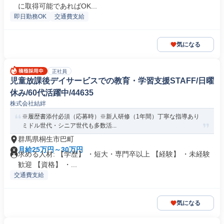
に取得可能であればOK...
即日勤務OK
交通費支給
気になる
正社員
児童放課後デイサービスでの教育・学習支援STAFF/日曜
休み/60代活躍中/44635
株式会社結絆
※履歴書添付必須（応募時）※新人研修（1年間）丁寧な指導あり
ミドル世代・シニア世代も多数活...
群馬県桐生市巴町
月給25万円～30万円
求める人材: 【学歴】 ・短大・専門卒以上 【経験】 ・未経験
歓迎 【資格】 ・...
交通費支給
気になる