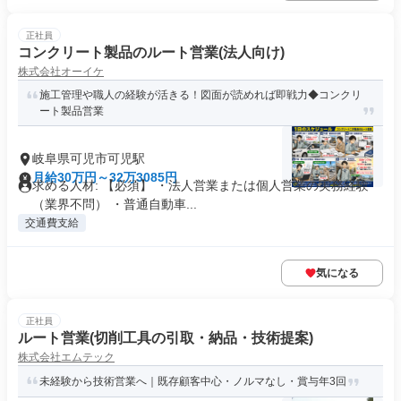
正社員
コンクリート製品のルート営業(法人向け)
株式会社オーイケ
施工管理や職人の経験が活きる！図面が読めれば即戦力◆コンクリ
ート製品営業
岐阜県可児市可児駅
月給30万円～32万3085円
求める人材: 【必須】 ・法人営業または個人営業の実務経験
（業界不問） ・普通自動車...
交通費支給
気になる
正社員
ルート営業(切削工具の引取・納品・技術提案)
株式会社エムテック
未経験から技術営業へ｜既存顧客中心・ノルマなし・賞与年3回