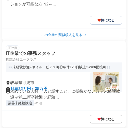
ションが可能な方 N2～...
気になる
この企業の類似求人を見る
正社員
IT企業での事務スタッフ
株式会社エークラス
未経験歓迎⭐ネイル・ピアス可◎年休120日以上✨Web面接可
岐阜県可児市
月給22万円～35万円
求めている人材 「人と話すこと」に抵抗がない方 ✅未経験歓
迎 ✅第二新卒歓迎 ✅経験...
業界未経験歓迎
+26個
気になる