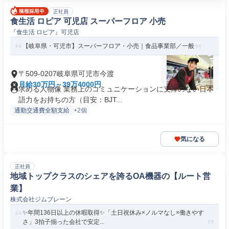
正社員
食生活 ロピア 可児店 スーパーフロア 小売
『食生活 ロピア』可児店
【岐阜県・可児市】スーパーフロア・小売｜食品事業部／一般
〒509-0207岐阜県可児市今渡
月給30万円～39万4000円
求める人物像 業務上のコミュニケーションに支障のない日本
語力をお持ちの方（目安：BJT...
通勤交通費全額支給
+2個
気になる
正社員
地域トップクラスのシェアを誇るOA機器の【ルート営
業】
株式会社ジムブレーン
✨年間136日以上の休暇取得✨「土日祝休み×ノルマなし×働きやす
さ」3拍子揃った会社で安定...