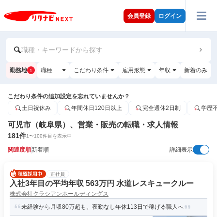
会員登録
ログイン
職種・キーワードから探す
勤務地
職種
こだわり条件
雇用形態
年収
新着のみ
1
こだわり条件の追加設定を忘れていませんか？
土日祝休み
年間休日120日以上
完全週休2日制
学歴
可児市（岐阜県）、営業・販売の転職・求人情報
181
件
1
〜
100
件目を表示中
関連度順
新着順
詳細表示
正社員
入社3年目の平均年収 563万円 水道レスキュークルー
株式会社クラシアンホールディングス
未経験から月収80万超も。夜勤なし年休113日で稼げる職人へ