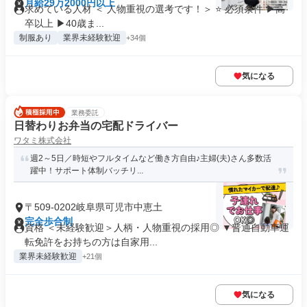
月給29万2000円以上
求めている人材 ＜ 人物重視の選考です！＞ ⭐ 必須条件 ▶高
卒以上 ▶40歳ま...
制服あり
業界未経験歓迎
+34個
気になる
業務委託
日替わりお弁当の宅配ドライバー
ワタミ株式会社
週2～5日／時短やフルタイムなど働き方自由♪主婦(夫)さん多数活
躍中！サポート体制バッチリ...
〒509-0202岐阜県可児市中恵土
完全歩合制
資格 ＜未経験歓迎＞人柄・人物重視の採用◎ ▼普通自動車運
転免許をお持ちの方は自家用...
業界未経験歓迎
+21個
気になる