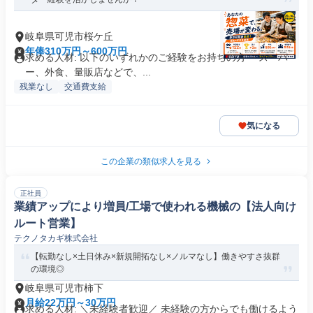
岐阜県可児市桜ケ丘
年俸310万円～600万円
求める人材: 以下のいずれかのご経験をお持ちの方 ・スーパ
ー、外食、量販店などで、...
残業なし
交通費支給
気になる
この企業の類似求人を見る
正社員
業績アップにより増員/工場で使われる機械の【法人向け
ルート営業】
テクノタカギ株式会社
【転勤なし×土日休み×新規開拓なし×ノルマなし】働きやすさ抜群
の環境◎
岐阜県可児市柿下
月給22万円～30万円
求める人材: ＼未経験者歓迎／ 未経験の方からでも働けるよう