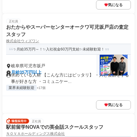
気になる
正社員
おたからやスーパーセンターオークワ可児坂戸店の査定
スタッフ
株式会社ウィズワン
✨月給35万円～！✨入社祝金60万円支給✨未経験歓迎！
岐阜県可児市坂戸
月給35万円以上
求めている人材 【こんな方にはピッタリ】 ・人と会話をする
事が好きな方 ・コミュニケー...
業界未経験歓迎
+17個
気になる
正社員
駅前留学NOVAでの英会話スクールスタッフ
ＮＯＶＡホールディングス株式会社