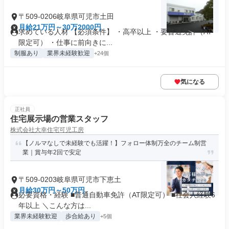
〒509-0206岐阜県可児市土田
月給21万円～30万2000円
求めている人材 【必須条件】 ・高卒以上 ・要普通免許（AT
限定可） ・仕事に前向きに...
制服あり
業界未経験歓迎
+24個
気になる
正社員
住宅展示場の営業スタッフ
株式会社大幸住宅可児工房
【ノルマなしで未経験でも活躍！】フォロー体制万全のチーム制営
業｜賞与年2回で安定
〒509-0203岐阜県可児市下恵土
月給30万円～50万円
必要資格・経験 ■普通自動車免許（AT限定可） ■社会人経験6
年以上 ＼こんな方は...
業界未経験歓迎
歩合給あり
+5個