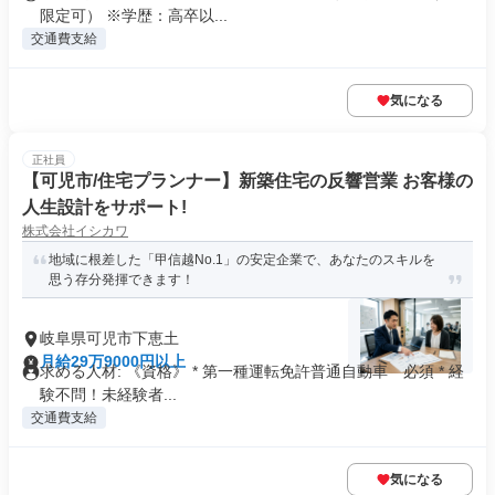
限定可） ※学歴：高卒以...
交通費支給
気になる
正社員
【可児市/住宅プランナー】新築住宅の反響営業 お客様の
人生設計をサポート!
株式会社イシカワ
地域に根差した「甲信越No.1」の安定企業で、あなたのスキルを
思う存分発揮できます！
岐阜県可児市下恵土
月給29万9000円以上
求める人材: 《資格》 * 第一種運転免許普通自動車 必須 * 経
験不問！未経験者...
交通費支給
気になる