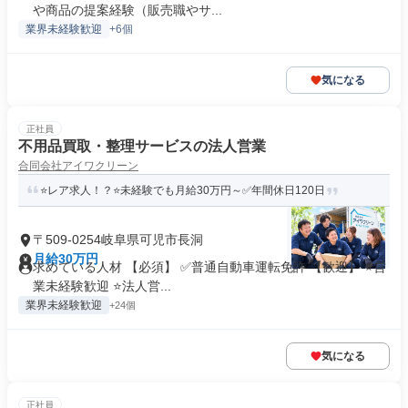
や商品の提案経験（販売職やサ...
業界未経験歓迎
+6個
気になる
正社員
不用品買取・整理サービスの法人営業
合同会社アイワクリーン
⭐レア求人！？⭐未経験でも月給30万円～✅年間休日120日
〒509-0254岐阜県可児市長洞
月給30万円
求めている人材 【必須】 ✅普通自動車運転免許 【歓迎】 ⭐営
業未経験歓迎 ⭐法人営...
業界未経験歓迎
+24個
気になる
正社員