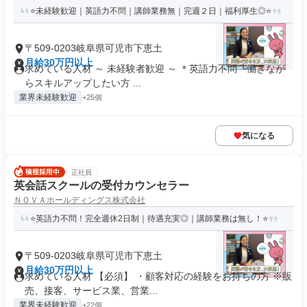
⭐未経験歓迎｜英語力不問｜講師業務無｜完週２日｜福利厚生◎⭐
〒509-0203岐阜県可児市下恵土
月給30万円以上
求めている人材 ～ 未経験者歓迎 ～ ＊英語力不問 └働きなが
らスキルアップしたい方 ...
業界未経験歓迎
+25個
気になる
正社員
英会話スクールの受付カウンセラー
ＮＯＶＡホールディングス株式会社
⭐英語力不問！完全週休2日制｜待遇充実◎｜講師業務は無し！⭐
〒509-0203岐阜県可児市下恵土
月給30万円以上
求めている人材 【必須】 ・顧客対応の経験をお持ちの方 ※販
売、接客、サービス業、営業...
業界未経験歓迎
+22個