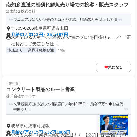
南知多直送の朝獲れ鮮魚売り場での接客・販売スタッフ
魚太郎２株式会社
マニュアルにない商売の面白さを体感。月給30万円以上！/社員
〒509-0206岐阜県可児市土田
月給31万3113円～35万687円
求めている人材 *＼未経験から“魚のプロ”を目指せる！／* 「正
社員として安定した仕...
制服あり
業界未経験歓迎
+13個
気になる
正社員
コンクリート製品のルート営業
株式会社オーイケ
＼新規開拓ほぼなしの相談窓口／年休125日・月給27万〜◆お昼代
補助あり！
岐阜県可児市可児駅
月給27万2715円～32万3085円
求める人材: ＜業界未経験大歓迎！＞ 【必須】普通免許（AT