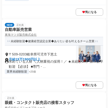
気になる
NEW
正社員
自動車販売営業
東海マツダ販売株式会社
未経験歓迎◆健康経営認定企業◆ありたい姿を叶えるチーム営業
〒509-0203岐阜県可児市下恵土
月給19万1900円以上
求めている人材 ＼人柄重視の採用！／ ★未経験OK／第二新卒
歓迎 【必須】 ■専門・...
業界未経験歓迎
+25個
気になる
正社員
眼鏡・コンタクト販売店の接客スタッフ
株式会社ベゴニーオプティーク