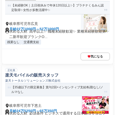
【未経験OK｜土日祝休みで年休120日以上✨】プラチナくるみん認
定取得✨女性が多数活躍中✨
岐阜県可児市広見
月給22万1000円～52万1000円
求める人材: 高卒以上✨ 職種未経験歓迎✨ 業種未経験歓迎第✨
二新卒歓迎ブランクO...
残業なし
交通費支給
気になる
正社員
楽天モバイルの販売スタッフ
楽天トータルソリューションズ株式会社
【35歳以下の限定募集】賞与2回+インセンティブ支給/転勤なし/ノ
ルマなし
岐阜県可児市下恵土
月給24万5250円～65万350円
求める人材: 必須条件 ビジネスで通用する日本語コミュニケー