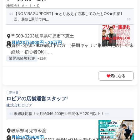
株式会社Ａ・Ｉ・Ｃ
【NO VISA SUPPORT】★とりあえず応募してみたもOK★面接1
回、最短1週間で内...
〒509-0203岐阜県可児市下恵土
月給23万5000円～35万円
資格 <必須> ■39歳以下の方 （長期キャリア形成のため） ◇未
経験・初心者OK！...
業界未経験歓迎
+12個
気になる
正社員
ロピアの店舗運営スタッフ!
株式会社ロピア
未経験応援！✨月給346,400円✨年間休日120日以上！
岐阜県可児市今渡
月給34万6400円