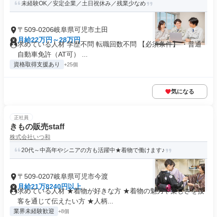
未経験OK／安定企業／土日祝休み／残業少なめ
〒509-0206岐阜県可児市土田
月給22万円～28万円
求めている人材 学歴不問 転職回数不問 【必須条件】 ・普通
自動車免許（AT可） ...
資格取得支援あり
+25個
気になる
正社員
きもの販売staff
株式会社いつ和
20代～中高年やシニアの方も活躍中★着物で働けます♪
〒509-0207岐阜県可児市今渡
月給21万8240円以上
求めている人材 ★着物が好きな方 ★着物の魅力や楽しさを接
客を通じて伝えたい方 ★人柄...
業界未経験歓迎
+8個