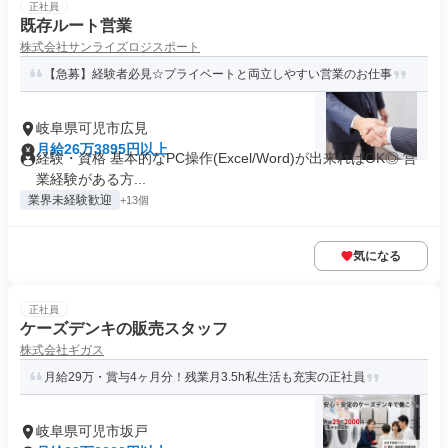
正社員
既存ルート営業
株式会社サンライズロジスポート
【急募】経験者必見☆プライベートと両立しやすい営業のお仕事
岐阜県可児市広見
月給26万3895円以上
経験・資格 基本的なPC操作(Excel/Word)が出来ればOK◎ 営
業経験がある方...
業界未経験歓迎
+13個
気になる
正社員
ケーズデンキの販売スタッフ
株式会社ギガス
月給29万・賞与4ヶ月分！残業月3.5h私生活も充実の正社員
岐阜県可児市坂戸