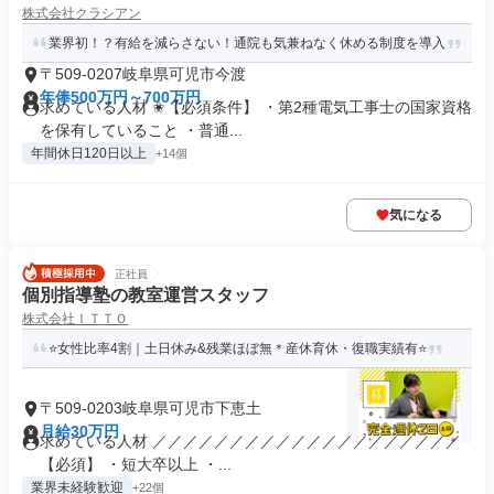
株式会社クラシアン
業界初！？有給を減らさない！通院も気兼ねなく休める制度を導入
〒509-0207岐阜県可児市今渡
年俸500万円～700万円
求めている人材 ✬【必須条件】 ・第2種電気工事士の国家資格
を保有していること ・普通...
年間休日120日以上
+14個
気になる
正社員
個別指導塾の教室運営スタッフ
株式会社ＩＴＴＯ
⭐女性比率4割｜土日休み&残業ほぼ無＊産休育休・復職実績有⭐
〒509-0203岐阜県可児市下恵土
月給30万円
求めている人材 ／／／／／／／／／／／／／／／／／／／／
【必須】 ・短大卒以上 ・...
業界未経験歓迎
+22個