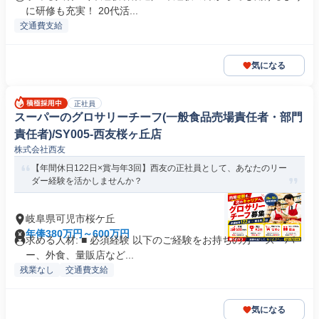
に研修も充実！ 20代活...
交通費支給
気になる
正社員
スーパーのグロサリーチーフ(一般食品売場責任者・部門
責任者)/SY005-西友桜ヶ丘店
株式会社西友
【年間休日122日×賞与年3回】西友の正社員として、あなたのリー
ダー経験を活かしませんか？
岐阜県可児市桜ケ丘
年俸380万円～600万円
求める人材: ■ 必須経験 以下のご経験をお持ちの方 ・スーパ
ー、外食、量販店など...
残業なし
交通費支給
気になる