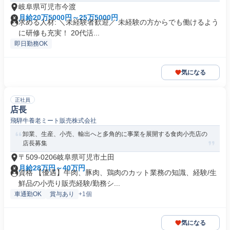
岐阜県可児市今渡
月給20万5000円～25万5000円
求める人材: ＼未経験者歓迎／ 未経験の方からでも働けるよう
に研修も充実！ 20代活...
即日勤務OK
気になる
正社員
店長
飛騨牛養老ミート販売株式会社
卸業、生産、小売、輸出へと多角的に事業を展開する食肉小売店の
店長募集
〒509-0206岐阜県可児市土田
月給28万円～40万円
資格 【優遇】牛肉、豚肉、鶏肉のカット業務の知識、経験/生
鮮品の小売り販売経験/勤務シ...
車通勤OK
賞与あり
+1個
気になる