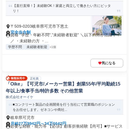
【直行直帰！】未経験OK！家庭と両立して働きたい方にピッタ
リ！
〒509-0203岐阜県可児市下恵土
完全歩合制
資格 "学歴・年齢不問","未経験者歓迎" ＼以下の方が活躍中！
／ ・未経験の方 ・...
学歴不問
未経験者歓迎
+1個
気になる
正社員
「Oike」【可児市/メーカー営業】創業55年/平均勤続15
年以上/食事手当/特許多数 その他営業
株式会社オーイケ
■コンクリート製品の企画開発を行う当社にて営業職のポジション
をお任せします。ゼネコンや商社...
岐阜県可児市
月給27万9942円～34万6642円
必要な経験・能力等 【必須】顧客折衝経験【尚可】■サービス