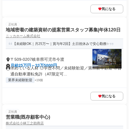
気になる
正社員
地域密着の建築資材の提案営業スタッフ募集|年休120日
ニッカホーム株式会社
【未経験OK｜月25万〜｜賞与年2回】土日祝休みで安心勤務✨
〒509-0207岐阜県可児市今渡
月給25万円～33万5000円
求めている人材 ◎学歴不問／未経験歓迎／第二新卒歓迎 ◎普
通自動車運転免許（AT限定可...
業界未経験歓迎
+19個
気になる
正社員
営業職(既存顧客中心)
株式会社小林三之助商店