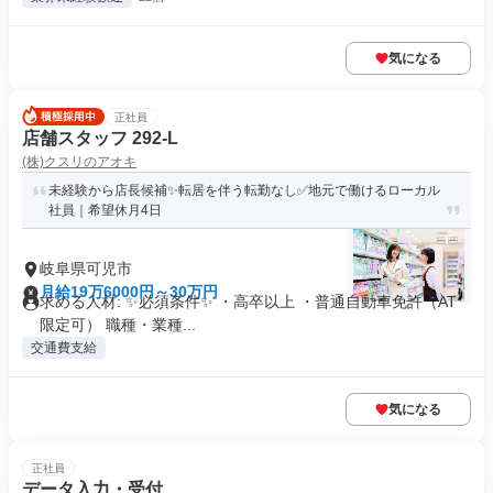
気になる
正社員
店舗スタッフ 292-L
(株)クスリのアオキ
未経験から店長候補✨転居を伴う転勤なし✅地元で働けるローカル
社員｜希望休月4日
岐阜県可児市
月給19万6000円～30万円
求める人材: ✨必須条件✨ ・高卒以上 ・普通自動車免許（AT
限定可） 職種・業種...
交通費支給
気になる
正社員
データ入力・受付