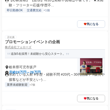
【応募資格】 【必須】特別な経験や資格は不要です。 ★未経
験・フリーター応援/学歴不...
即日勤務OK
交通費支給
+1個
気になる
正社員
プロモーションイベントの企画
株式会社フェローズ
追加5名採用！未経験から安心スタート。
岐阜県可児市坂戸
月給24万円～26万円
求めている人材 #学歴・経験不問 #20代～30代活躍中 #販売や
接客などが不安という...
業界未経験歓迎
+7個
気になる