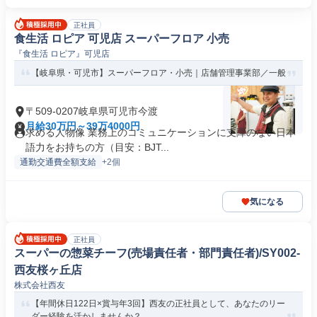
正社員
食生活 ロピア 可児店 スーパーフロア 小売
『食生活 ロピア』可児店
【岐阜県・可児市】スーパーフロア・小売｜店舗管理事業部／一般
〒509-0207岐阜県可児市今渡
月給30万円～39万4000円
求める人物像 業務上のコミュニケーションに支障のない日本
語力をお持ちの方（目安：BJT...
通勤交通費全額支給
+2個
気になる
正社員
スーパーの惣菜チーフ(売場責任者・部門責任者)/SY002-
西友桜ヶ丘店
株式会社西友
【年間休日122日×賞与年3回】西友の正社員として、あなたのリー
ダー経験を活かしませんか？