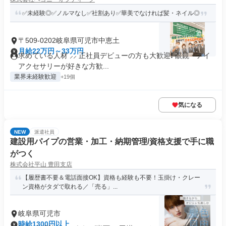
✅未経験◎✅ノルマなし✅社割あり✅華美でなければ髪・ネイル◎
〒509-0202岐阜県可児市中恵土
月給22万円～33万円
求めている人材 ⸝⸝ 正社員デビューの方も大歓迎❗ 眼鏡・アイ
アクセサリーが好きな方歓...
業界未経験歓迎
+19個
気になる
NEW
派遣社員
建設用パイプの営業・加工・納期管理/資格支援で手に職
がつく
株式会社平山 豊田支店
【履歴書不要＆電話面接OK】資格も経験も不要！玉掛け・クレー
ン資格がタダで取れる／「売る」...
岐阜県可児市
時給1300円以上