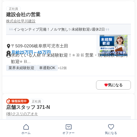
正社員
建設会社の営業
株式会社早川建設
インセンティブ完備！ノルマ無し✨未経験歓迎♪週休2日
〒509-0206岐阜県可児市土田
月給25万円～45万円
求めている人材 ꒰꒰ 未経験歓迎！⭐ ꒱꒱ ꒰꒰ 営業・現場経験者は尚
歓迎⭐ ꒱꒱...
業界未経験歓迎
車通勤OK
+12個
気になる
正社員
店舗スタッフ 371-N
(株)クスリのアオキ
未経験から店長候補｜年収例900万円(10年目)✨全国で活躍するナ
ショナル社員✅社宅あり
ホーム
オファー
気になる