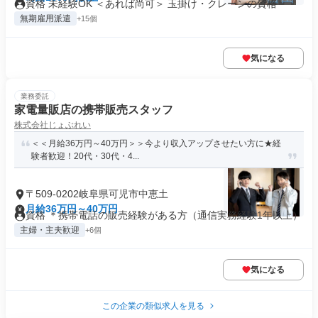
資格 未経験OK ＜あれば尚可＞ 玉掛け・クレーンの資格
無期雇用派遣
+15個
気になる
業務委託
家電量販店の携帯販売スタッフ
株式会社じょぶれい
＜＜月給36万円～40万円＞＞今より収入アップさせたい方に★経
験者歓迎！20代・30代・4...
〒509-0202岐阜県可児市中恵土
月給36万円～40万円
資格 ＊携帯電話の販売経験がある方（通信実務経験1年以上）
主婦・主夫歓迎
+6個
気になる
この企業の類似求人を見る