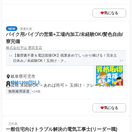
気になる
NEW
派遣社員
バイク用パイプの営業+工場内加工/未経験OK/髪色自由/
寮完備
株式会社平山 豊田支店
【履歴書不要＆電話面接OK】残業多めでしっかり稼げる！完全土
日休み／未経験OK！玉掛け・ク...
岐阜県可児市
時給1300円以上
資格 未経験OK ＜あれば尚可＞ 玉掛け・クレーンの資格
無期雇用派遣
+14個
気になる
正社員
一般住宅向けトラブル解決の電気工事士(リーダー職)