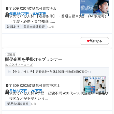
〒509-0207岐阜県可児市今渡
年俸350万円～820万円
求めている人材 【応募条件】 ・普通自動車免許（AT限定可）
・学歴・経歴・専門知識は...
制服あり
業界未経験歓迎
+10個
気になる
正社員
販促企画を手掛けるプランナー
株式会社フェローズ
【全力で推し活】定時退社×年休120日×有給取得97%◎
〒509-0202岐阜県可児市中恵土
月給24万円～26万円
求めている人材 #学歴・経験不問 #20代～30代活躍中 #販売や
接客などが不安という...
業界未経験歓迎
+7個