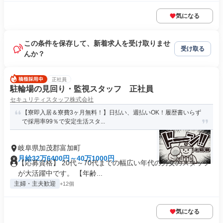
気になる
この条件を保存して、新着求人を受け取りませ
受け取る
んか？
正社員
駐輪場の見回り・監視スタッフ 正社員
セキュリティスタッフ株式会社
【寮即入居＆寮費3ヶ月無料！】日払い、週払いOK！履歴書いらず
で採用率99％で安定生活スタ...
岐阜県加茂郡富加町
月給32万6400円～40万1000円
【応募資格】 20代～70代までの幅広い年代の男女のスタッフ
が大活躍中です。 【年齢...
主婦・主夫歓迎
+12個
気になる