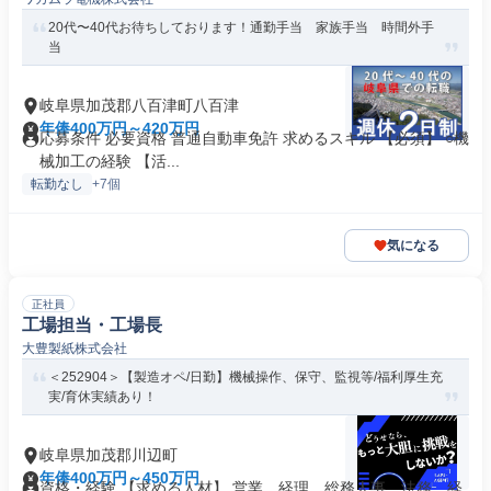
20代〜40代お待ちしております！通勤手当 家族手当 時間外手
当
岐阜県加茂郡八百津町八百津
年俸400万円～420万円
応募条件 必要資格 普通自動車免許 求めるスキル 【必須】 ○機
械加工の経験 【活...
転勤なし
+7個
気になる
正社員
工場担当・工場長
大豊製紙株式会社
＜252904＞【製造オペ/日勤】機械操作、保守、監視等/福利厚生充
実/育休実績あり！
岐阜県加茂郡川辺町
年俸400万円～450万円
資格・経験 【求める人材】 営業、経理、総務人事、法務、経