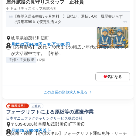
屋外施設の見守りスタッフ 正社員
セキュリティスタッフ株式会社
【寮即入居＆寮費3ヶ月無料！】日払い、週払いOK！履歴書いらず
で採用率99％で安定生活スタ...
岐阜県加茂郡川辺町
月給32万6400円～40万1000円
【応募資格】 20代～70代までの幅広い年代の男女のスタッフ
が大活躍中です。 【年齢...
主婦・主夫歓迎
+12個
気になる
この企業の類似求人を見る
正社員
フォークリフトによる原紙等の運搬作業
日本マニュファクチャリングサービス株式会社
〒509-0306岐阜県加茂郡川辺町下川辺
月給25万9000円以上
資格・経験 【必須スキル】フォークリフト運転免許・リーチ