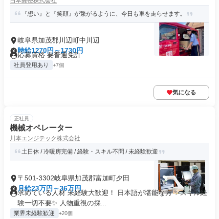
日本郵便株式会社
『想い』と『笑顔』が繋がるように、今日も車を走らせます。
岐阜県加茂郡川辺町中川辺
時給1270円～1730円
応募資格 要普通免許
社員登用あり
+7個
気になる
正社員
機械オペレーター
川本エンジテック株式会社
土日休 / 冷暖房完備 / 経験・スキル不問 / 未経験歓迎
〒501-3302岐阜県加茂郡富加町夕田
月給23万円～36万円
求めている人材 未経験大歓迎！ 日本語が堪能な方 ✨スキル経
験一切不要✨ 人物重視の採...
業界未経験歓迎
+20個