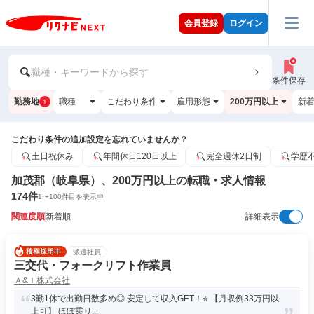
会員登録
ログイン
職種・キーワードから探す
条件保存
勤務地
職種
こだわり条件
雇用形態
200万円以上
新
1
こだわり条件の追加設定を忘れていませんか？
土日祝休み
年間休日120日以上
完全週休2日制
学歴
加茂郡（岐阜県）、200万円以上の転職・求人情報
174
件
1
〜
100
件目を表示中
関連度順
新着順
詳細表示
派遣社員
三交代・フォークリフト作業員
Ａ&Ｉ株式会社
3勤1休で出勤日数多め◎ 安定して収入GET！⭐ 【月収例33万円以
上可】 ほぼ乗り...