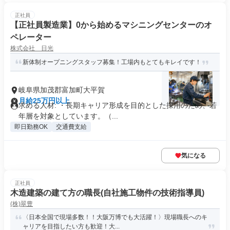
正社員
【正社員製造業】0から始めるマシニングセンターのオ
ペレーター
株式会社 日光
新体制オープニングスタッフ募集！工場内もとてもキレイです！
岐阜県加茂郡富加町大平賀
月給25万円以上
求める人材: ・長期キャリア形成を目的とした採用のため、若
年層を対象としています。（...
即日勤務OK
交通費支給
気になる
正社員
木造建築の建て方の職長(自社施工物件の技術指導員)
(株)翠豊
〈日本全国で現場多数！！大阪万博でも大活躍！〉現場職長へのキ
ャリアを目指したい方も歓迎！大...