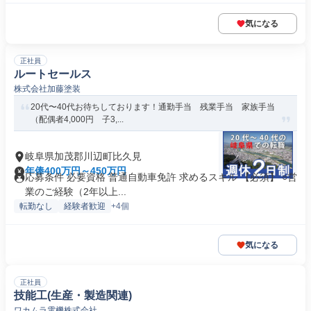
気になる
正社員
ルートセールス
株式会社加藤塗装
20代〜40代お待ちしております！通勤手当 残業手当 家族手当
（配偶者4,000円 子3,...
岐阜県加茂郡川辺町比久見
年俸400万円～450万円
応募条件 必要資格 普通自動車免許 求めるスキル 【必須】 ○営
業のご経験（2年以上...
転勤なし
経験者歓迎
+4個
気になる
正社員
技能工(生産・製造関連)
ワカムラ電機株式会社