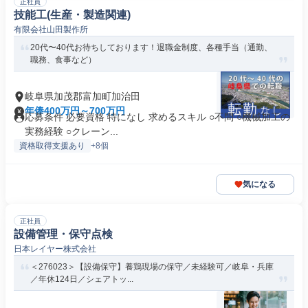
正社員
技能工(生産・製造関連)
有限会社山田製作所
20代〜40代お待ちしております！退職金制度、各種手当（通勤、
職務、食事など）
岐阜県加茂郡富加町加治田
年俸400万円～700万円
応募条件 必要資格 特になし 求めるスキル ○不問 ○機械加工の
実務経験 ○クレーン...
資格取得支援あり
+8個
気になる
正社員
設備管理・保守点検
日本レイヤー株式会社
＜276023＞【設備保守】養鶏現場の保守／未経験可／岐阜・兵庫
／年休124日／シェアトッ...