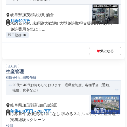
岐阜県加茂郡坂祝町酒倉
月給40万円
求める人材: 未経験大歓迎‼︎ 大型免許取得支援制度があるから
免許費用を気にし...
即日勤務OK
気になる
正社員
生産管理
有限会社山田製作所
20代〜40代お待ちしております！退職金制度、各種手当（通勤、
職務、食事など）
岐阜県加茂郡富加町加治田
年俸400万円～700万円
応募条件 必要資格 特になし 求めるスキル ○不問 ○生産管理の
実務経験 ○クレーン...
+9個