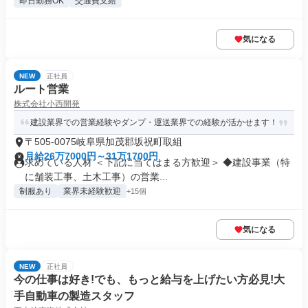
即日勤務OK
交通費支給
気になる
NEW
正社員
ルート営業
株式会社小西開発
建設業界での営業経験やダンプ・運送業界での経験が活かせます！
〒505-0075岐阜県加茂郡坂祝町取組
月給26万7000円～31万1700円
求めている人材 ＜下記に当てはまる方歓迎＞ ◆建設事業（特
に舗装工事、土木工事）の営業...
制服あり
業界未経験歓迎
+15個
気になる
NEW
正社員
今の仕事は好き!でも、もっと給与を上げたい方必見!大
手自動車の製造スタッフ