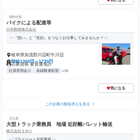
気になる
契約社員
バイクによる配達等
日本郵便株式会社
『想い』と『笑顔』をつなぐお仕事してみませんか？
岐阜県加茂郡川辺町中川辺
時給1300円～1730円
応募資格 要普通免許
社員登用あり
未経験者歓迎
+2個
気になる
この企業の類似求人を見る
正社員
大型トラック乗務員 地場 近距離パレット輸送
株式会社ＳＭＣ
プライベート充実重視