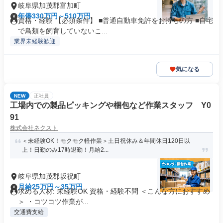
岐阜県加茂郡富加町
年俸330万円～510万円
資格・経験 【必須条件】 ■普通自動車免許をお持ちの方 ■自宅
で鳥類を飼育していないこ...
業界未経験歓迎
気になる
NEW
正社員
工場内での製品ピッキングや梱包など作業スタッフ Y0
91
株式会社ネクスト
＜未経験OK！モクモク軽作業＞土日祝休み＆年間休日120日以
上！日勤のみ17時退勤！月給2...
岐阜県加茂郡坂祝町
月給25万円～35万円
求める人材: 未経験OK 資格・経験不問 ＜こんな方におすすめ
＞ ・コツコツ作業が...
交通費支給