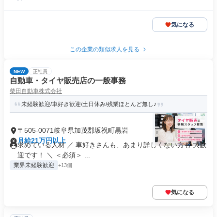
気になる
この企業の類似求人を見る
NEW
正社員
自動車・タイヤ販売店の一般事務
柴田自動車株式会社
未経験歓迎/車好き歓迎/土日休み/残業ほとんど無し♪
〒505-0071岐阜県加茂郡坂祝町黒岩
月給21万円以上
求めている人材 ／ 車好きさんも、あまり詳しくない方も 大歓
迎です！ ＼ ＜必須＞ ...
業界未経験歓迎
+13個
気になる