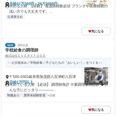
月給21万200円～26万3000円
求める人材: 【経験】 看護師経験必須 ブランクや医療経験の
浅い方でも大丈夫です。...
交通費支給
気になる
NEW
契約社員
学校給食の調理師
株式会社ＥＶＥＲＹＦＯＯＤ
土日祝休み／学校給食／子どもたちの「おいしい！」をつくる
〒505-0301岐阜県加茂郡八百津町八百津
日給1万円以上
求めている人材 【必須】 調理師免許 ※要調理業務経験 ◆こ
んな方にピッタリ――――...
制服あり
業界未経験歓迎
+22個
気になる