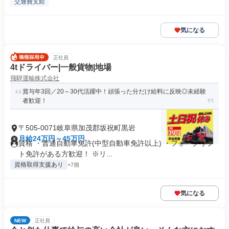
交通費支給
気になる
正社員
4tドライバー|一般貨物|地場
飛騨運輸株式会社
賞与年3回／20～30代活躍中！頑張った分だけ給料に反映◎未経験
者歓迎！
〒505-0071岐阜県加茂郡坂祝町黒岩
月給24万円～45万円
資格 ・普通自動車免許(中型自動車免許以上) ・フォークリフ
ト免許がある方歓迎！ ※リ...
資格取得支援あり
+7個
気になる
NEW
正社員