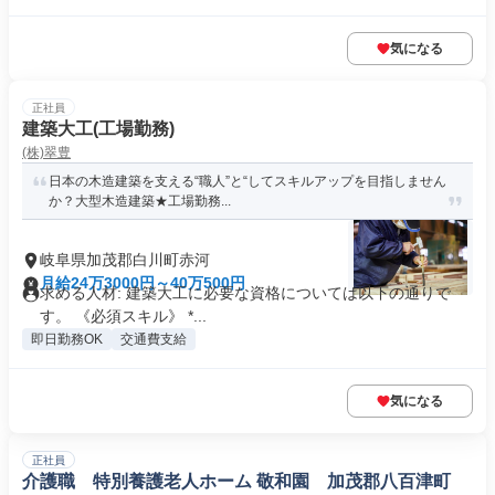
気になる
正社員
建築大工(工場勤務)
(株)翠豊
日本の木造建築を支える“職人”と“してスキルアップを目指しません
か？大型木造建築★工場勤務...
岐阜県加茂郡白川町赤河
月給24万3000円～40万500円
求める人材: 建築大工に必要な資格については以下の通りで
す。 《必須スキル》 *...
即日勤務OK
交通費支給
気になる
正社員
介護職 特別養護老人ホーム 敬和園 加茂郡八百津町