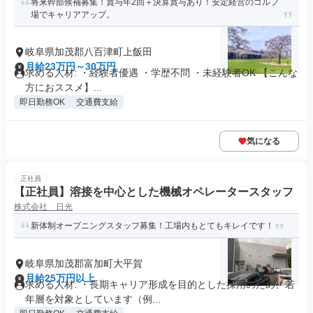
将来幹部候補募集！賞与年2回＋決算賞与あり！安定経営のゴルフ
場でキャリアアップ。
岐阜県加茂郡八百津町上飯田
月給23万円～30万円
求める人材: ・経験者優遇 ・学歴不問 ・未経験者OK 【こんな
方におススメ】...
即日勤務OK
交通費支給
気になる
正社員
【正社員】溶接を中心とした機械オペレータースタッフ
株式会社 日光
新体制オープニングスタッフ募集！工場内もとてもキレイです！
岐阜県加茂郡富加町大平賀
月給25万円以上
求める人材: ・長期キャリア形成を目的とした採用のため、若
年層を対象としています（例...