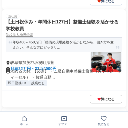
気になる
正社員
【土日祝休み・年間休日127日】整備士経験を活かせる
学校教員
学校法人神野学園
年収400～450万円「整備の現場経験を活かしながら、働き方を変
えたい」そんな方にピッタリ...
岐阜県加茂郡坂祝町深萱
月給22万円～32万4000円
求める人材: 【必須】 ・二級自動車整備士資格（ガソリン・デ
ィーゼル） ・普通自動...
即日勤務OK
残業なし
気になる
NEW
正社員
看護職の正社員 (T009603_QjL2V)
ホーム
オファー
気になる
株式会社キャリア(SC岐阜)