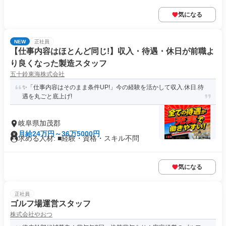
気になる
NEW
正社員
【仕事内容はほとんど同じ!】収入・待遇・休日が前職よ
り良くなった製造スタッフ
五十鈴東海株式会社
✨「仕事内容はそのまま条件UP!」今の経験を活かして収入.休日.待
遇を丸ごと底上げ!
岐阜県加茂郡
月給24万円～36万5000円
求める人材: ■経験・資格・スキル不問
気になる
正社員
ゴルフ場運営スタッフ
株式会社やおつ