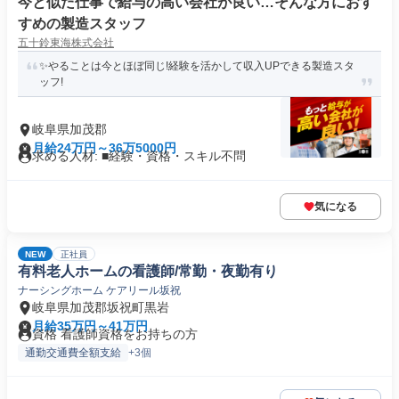
今と似た仕事で給与の高い会社が良い…そんな方におす
すめの製造スタッフ
五十鈴東海株式会社
✨やることは今とほぼ同じ!経験を活かして収入UPできる製造スタ
ッフ!
岐阜県加茂郡
月給24万円～36万5000円
求める人材: ■経験・資格・スキル不問
気になる
NEW
正社員
有料老人ホームの看護師/常勤・夜勤有り
ナーシングホーム ケアリール坂祝
岐阜県加茂郡坂祝町黒岩
月給35万円～41万円
資格 看護師資格をお持ちの方
通勤交通費全額支給
+3個