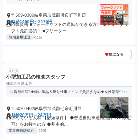
〒509-0306岐阜県加茂郡川辺町下川辺
時給1450円～2175円
応募資格 ■フォークリフトの運転ができる方！ ※フォークリ
フト免許必須！ ■フリーター...
無期雇用派遣
+11個
気になる
正社員
小型加工品の検査スタッフ
株式会社愛工舎
賞与年3回★軽い製品＆座り仕事メインで負担少なめ★女性活躍中
〒509-0402岐阜県加茂郡七宗町川並
月給20万円～24万円
求めている人材 【必須条件】 ◆普通自動車運転免許（AT限定
可）をお持ちの方 ◆基本的...
業界未経験歓迎
+29個