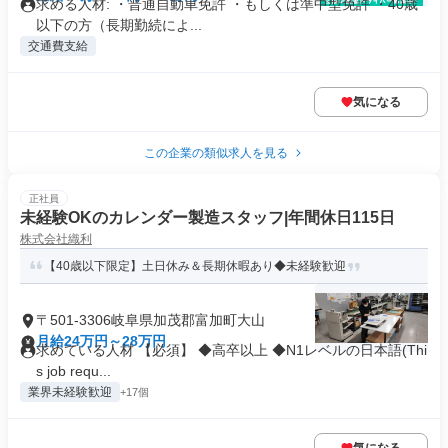
求める人材: ・普通自動車免許 ・もしくは準中型免許 ・40歳
以下の方（長期勤続によ...
交通費支給
気になる
この企業の類似求人を見る
正社員
未経験OKのカレンダー製造スタッフ|年間休日115日
株式会社織利
【40歳以下限定】土日休み＆長期休暇あり◆未経験歓迎
〒501-3306岐阜県加茂郡富加町大山
月給24万円～28万円
求めている人材 【必須】 ◆高卒以上 ◆N1レベルの日本語(Thi
s job requ...
業界未経験歓迎
+17個