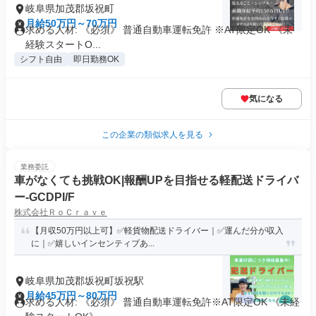
岐阜県加茂郡坂祝町
月給50万円～70万円
求める人材: 《必須》 普通自動車運転免許 ※AT限定OK 《未
経験スタートO...
シフト自由
即日勤務OK
気になる
この企業の類似求人を見る
業務委託
車がなくても挑戦OK|報酬UPを目指せる軽配送ドライバ
ー-GCDPI/F
株式会社ＲｏＣｒａｖｅ
【月収50万円以上可】✅軽貨物配送ドライバー｜✅運んだ分が収入
に｜✅嬉しいインセンティブあ...
岐阜県加茂郡坂祝町坂祝駅
月給45万円～80万円
求める人材: 《必須》 普通自動車運転免許※AT限定OK 《未経