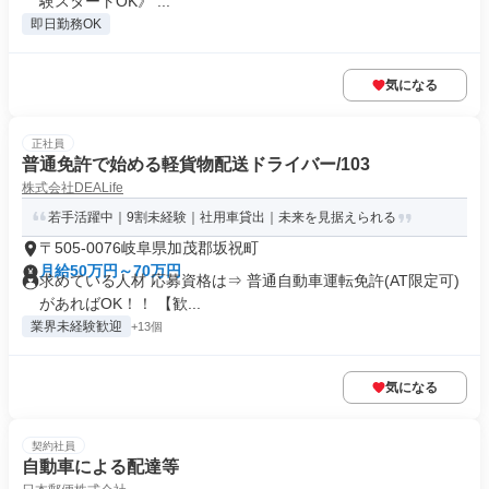
験スタートOK》 ...
即日勤務OK
気になる
正社員
普通免許で始める軽貨物配送ドライバー/103
株式会社DEALife
若手活躍中｜9割未経験｜社用車貸出｜未来を見据えられる
〒505-0076岐阜県加茂郡坂祝町
月給50万円～70万円
求めている人材 応募資格は⇒ 普通自動車運転免許(AT限定可)
があればOK！！ 【歓...
業界未経験歓迎
+13個
気になる
契約社員
自動車による配達等