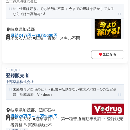
五十鈴東海株式会社
✨「仕事は好き。でも給与に不満!」今までの経験を活かして大手
ならではの高給与へ!
岐阜県加茂郡
月給24万円～36万5000円
求める人材: ■経験・資格・スキル不問
気になる
正社員
登録販売者
中部薬品株式会社
未経験可／自宅の近くへ配属＋転勤少ない環境／バローGの安定基
盤！地域密着「V・drug」
岐阜県加茂郡川辺町石神
月給20万円～31万5000円
求める人材: ■必須条件： ・第一種普通自動車免許 ・登録販売
者資格 ※実務経験は不...