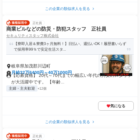
この企業の類似求人を見る
正社員
商業ビルなどの防災・防犯スタッフ 正社員
セキュリティスタッフ株式会社
【寮即入居＆寮費3ヶ月無料！】日払い、週払いOK！履歴書いらず
で採用率99％で安定生活スタ...
岐阜県加茂郡川辺町
月給32万6400円～40万1000円
【応募資格】 20代～70代までの幅広い年代の男女のスタッフ
が大活躍中です。 【年齢...
主婦・主夫歓迎
+12個
気になる
この企業の類似求人を見る
正社員