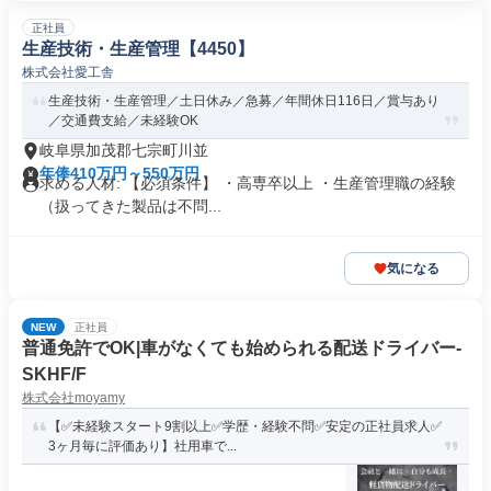
正社員
生産技術・生産管理【4450】
株式会社愛工舎
生産技術・生産管理／土日休み／急募／年間休日116日／賞与あり
／交通費支給／未経験OK
岐阜県加茂郡七宗町川並
年俸410万円～550万円
求める人材: 【必須条件】 ・高専卒以上 ・生産管理職の経験
（扱ってきた製品は不問...
気になる
NEW
正社員
普通免許でOK|車がなくても始められる配送ドライバー-
SKHF/F
株式会社moyamy
【✅未経験スタート9割以上✅学歴・経験不問✅安定の正社員求人✅
3ヶ月毎に評価あり】社用車で...