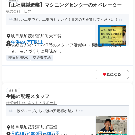
【正社員製造業】マシニングセンターのオペレーター
株式会社 日光
新しい工場です。工場内もキレイ！貴方の力を貸してください！
岐阜県加茂郡富加町大平賀
年俸450万円以上
求める人材: 20～40代のスタッフ活躍中 ・機械加工の経験
者、モノづくりに興味が...
即日勤務OK
交通費支給
気になる
正社員
生協の配達スタッフ
株式会社あいネット・サポート
生協グループならではの安定感が魅力！
岐阜県加茂郡富加町高畑
月給26万4000円～28万円