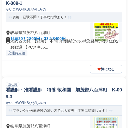
K-009-1
かいごWORKSひがしみの
資格・経験不問！丁寧な指導あり！
岐阜県加茂郡八百津町
月給20万1800円～23万8400円
求める人材: 【経験】 不問 介護施設での就業経験があればな
お歓迎 【PCスキル...
交通費支給
気になる
正社員
看護師・准看護師 特養 敬和園 加茂郡八百津町 K-00
9-3
かいごWORKSひがしみの
ブランクや医療経験の浅い方でも大丈夫！丁寧に指導します！
岐阜県加茂郡八百津町