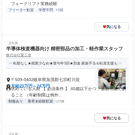
フォークリフト実務経験
フリーター歓迎
学歴不問
+3個
気になる
正社員
半導体検査機器向け 精密部品の加工・軽作業スタッフ
株式会社愛工舎
転勤なし★残業少なめ★賞与年3回★別途 家族手当＆転居支援も
〒509-0402岐阜県加茂郡七宗町川並
月給20万円～24万円
求めている人材 【 必須条件 】 40歳以下かつ、通勤可能であ
ること （年齢制限は例外...
制服あり
業界未経験歓迎
+27個
気になる
正社員