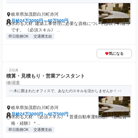
岐阜県加茂郡白川町赤河
月給24万3000円～40万500円
求める人材: 建築工事管理に必要な資格については以下の通り
です。 《必須スキル》 ...
即日勤務OK
交通費支給
気になる
正社員
積算・見積もり・営業アシスタント
(株)翠豊
木に囲まれたオフィスで、あなたのスキルを活かしませんか！
岐阜県加茂郡白川町赤河
月給24万3000円～40万500円
求める人材: 《必須スキル》 * 普通自動車運転免許 《歓迎資
格・経験》 * ...
即日勤務OK
交通費支給