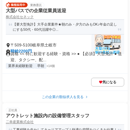
業務委託
大型バスでの企業従業員送迎
株式会社セネック
【要大型免許】大手企業案件★朝のみ・夕方のみもOK♪年金の足し
にする50代・60代活躍中◎...
〒509-5100岐阜県土岐市
時給2200円
資格 << 特に歓迎する経験・資格 >> ● 【必須】大型免許 ● 送
迎、タクシー、配...
業界未経験歓迎
早朝
+14個
気になる
この企業の類似求人を見る
正社員
アウトレット施設内の設備管理スタッフ
二幸産業株式会社
工事経験を生かしてキャリアアップ！快適な空間をつくるお仕事！