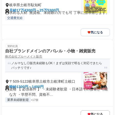
岐阜県土岐市駄知町
月給17万4300円～25万5300円
求める人材: 無資格、未経験の方でも可 丁寧に指導致します。
交通費支給
気になる
契約社員
自社ブランドメインのアパレル・小物・雑貨販売
株式会社ブルーメイト販売
ノルマなし◎販売未経験もOK！まずは笑顔で明るく対応できたら
バッチリです♪
〒509-5122岐阜県土岐市土岐津町土岐口
時給1300円～1400円
資格 【 必須条件 】 ・未経験者歓迎 ・日本語での接客が可能
な方 ・学歴不問、資格不...
業界未経験歓迎
+17個
気になる