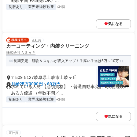
経験不問 ●未経験OK／...
制服あり
業界未経験歓迎
+34個
気になる
正社員
カーコーティング・内装クリーニング
株式会社ＡＳＡＰ
長期安定！経験＆スキルが収入アップ！手厚い手当は5万～10万
〒509-5127岐阜県土岐市土岐ヶ丘
月給25万3000円～60万円
求めている人材 【必須資格】 ・普通自動車免許 ●実務経験の
ある方優遇 （年数不問／...
制服あり
業界未経験歓迎
+34個
気になる
正社員