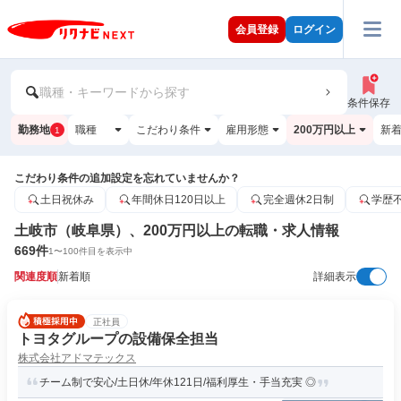
会員登録
ログイン
職種・キーワードから探す
条件保存
勤務地
職種
こだわり条件
雇用形態
200万円以上
新
1
こだわり条件の追加設定を忘れていませんか？
土日祝休み
年間休日120日以上
完全週休2日制
学歴
土岐市（岐阜県）、200万円以上の転職・求人情報
669
件
1
〜
100
件目を表示中
関連度順
新着順
詳細表示
正社員
トヨタグループの設備保全担当
株式会社アドマテックス
チーム制で安心/土日休/年休121日/福利厚生・手当充実 ◎