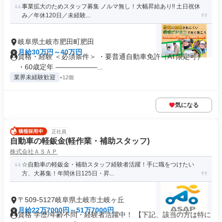
事業拡大のためスタッフ募集 ノルマ無し！大幅昇給あり!! 土日祝休
み／年休120日／未経験...
岐阜県土岐市肥田町肥田
月給30万円～40万円
資格・経験 ＜必須条件＞ ・要普通自動車免許（AT限定可）
・60歳定年 ――――――...
業界未経験歓迎
+12個
気になる
正社員
自動車の軽鈑金(軽作業・補助スタッフ)
株式会社ＡＳＡＰ
☆自動車の軽鈑金・補助スタッフ経験者活躍！手に職をつけたい
方、大募集！年間休日125日・昇...
〒509-5127岐阜県土岐市土岐ヶ丘
月給22万7000円～51万7000円
資格 学歴/年齢不問・経験者活躍中！ 【下記、該当の方は特に