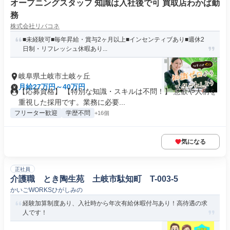
オープニングスタッフ 知識は入社後で可 買取店わかば勤
務
株式会社リバコネ
■未経験可■毎年昇給・賞与2ヶ月以上■インセンティブあり■週休2
日制・リフレッシュ休暇あり...
岐阜県土岐市土岐ヶ丘
月給27万円～40万円
【応募資格】 【特別な知識・スキルは不問！】 意欲や人柄を
重視した採用です。業務に必要...
フリーター歓迎
学歴不問
+16個
気になる
正社員
介護職 とき陶生苑 土岐市駄知町 T-003-5
かいごWORKSひがしみの
経験加算制度あり、入社時から年次有給休暇付与あり！高待遇の求
人です！