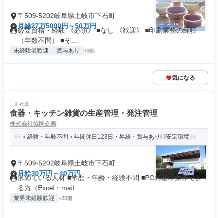
〒509-5202岐阜県土岐市下石町
月給27万5000円～50万円
必要資格・経験 《必須》 ■なし 《歓迎》 ■印刷業務の経験
（年数不問） ■そ...
未経験者歓迎
賞与あり
+3個
気になる
正社員
食器・キッチン雑貨の生産管理・発注管理
株式会社協同企画
＜経験・年齢不問＞年間休日123日・昇給・賞与あり◎安定環境
〒509-5202岐阜県土岐市下石町
月給30万円～40万円
求めている人材 ■学歴・年齢・経験不問 ■PCの基本操作でき
る方（Excel・mail...
業界未経験歓迎
+25個