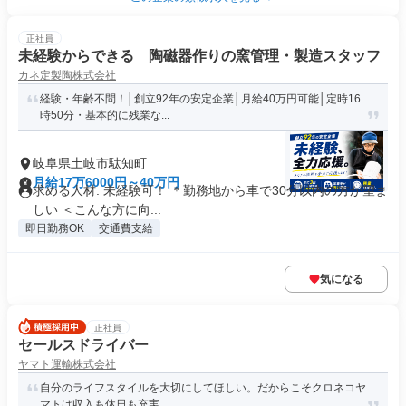
正社員
未経験からできる 陶磁器作りの窯管理・製造スタッフ
カネ定製陶株式会社
経験・年齢不問！│創立92年の安定企業│月給40万円可能│定時16
時50分・基本的に残業な...
岐阜県土岐市駄知町
月給17万6000円～40万円
求める人材: 未経験可！ ＊勤務地から車で30分以内の方が望ま
しい ＜こんな方に向...
即日勤務OK
交通費支給
気になる
正社員
セールスドライバー
ヤマト運輸株式会社
自分のライフスタイルを大切にしてほしい。だからこそクロネコヤ
マトは収入も休日も充実