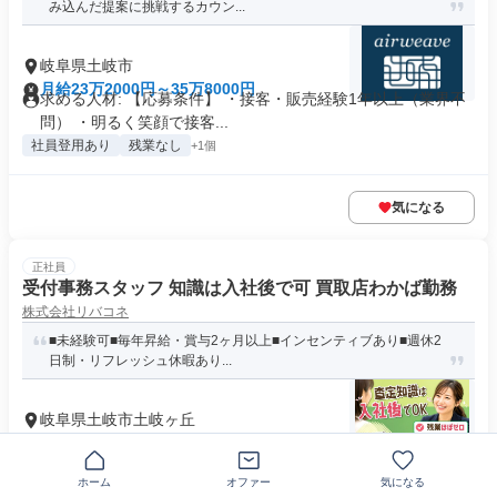
み込んだ提案に挑戦するカウン...
岐阜県土岐市
月給23万2000円～35万8000円
求める人材: 【応募条件】 ・接客・販売経験1年以上（業界不
問） ・明るく笑顔で接客...
社員登用あり
残業なし
+1個
気になる
正社員
受付事務スタッフ 知識は入社後で可 買取店わかば勤務
株式会社リバコネ
■未経験可■毎年昇給・賞与2ヶ月以上■インセンティブあり■週休2
日制・リフレッシュ休暇あり...
岐阜県土岐市土岐ヶ丘
月給27万円～40万円
【応募資格】 【特別な知識・スキルは不問！】 意欲や人柄を
重視した採用です。業務に必要...
ホーム
オファー
気になる