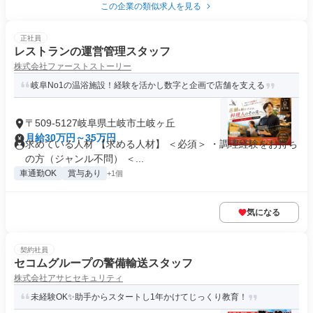
この企業の類似求人を見る
正社員
レストランの運営管理スタッフ
株式会社ファーストストーリー
岐阜No1の温浴施設！経験を活かし数字と企画で店舗を支える
〒509-5127岐阜県土岐市土岐ヶ丘
月給30万円～35万円
求めている人材 【求める人材】 ＜必須＞ ・調理経験をお持ち
の方（ジャンル不問） ＜...
車通勤OK
賞与あり
+1個
気になる
契約社員
セコムグループの警備輸送スタッフ
株式会社アサヒセキュリティ
未経験OK✨助手からスタートし1年かけてじっくり教育！