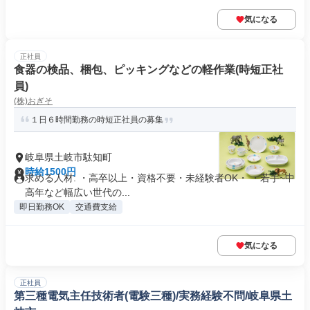
気になる
正社員
食器の検品、梱包、ピッキングなどの軽作業(時短正社
員)
(株)おぎそ
１日６時間勤務の時短正社員の募集
岐阜県土岐市駄知町
時給1500円
求める人材: ・高卒以上・資格不要・未経験者OK・ ・若手~中
高年など幅広い世代の...
即日勤務OK
交通費支給
気になる
正社員
第三種電気主任技術者(電験三種)/実務経験不問/岐阜県土