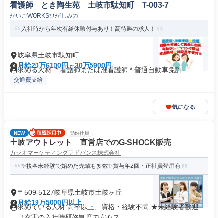
看護師 とき陶生苑 土岐市駄知町 T-003-7
かいごWORKSひがしみの
入社時から年次有給休暇付与あり！高待遇の求人！
岐阜県土岐市駄知町
月給20万6100円～30万5900円
求める人材: * 看護師または准看護師 * 普通自動車免許
交通費支給
気になる
NEW
契約社員
土岐アウトレット 直営店でのG-SHOCK販売
カシオマーケティングアドバンス株式会社
✨接客未経験で始めた先輩も多数✨賞与年2回・正社員登用有
〒509-5127岐阜県土岐市土岐ヶ丘
月給19万5000円以上
求めている人材 高卒以上、資格・経験不問 ★未経験者歓迎
（充実の入社時研修制度で安心ス...