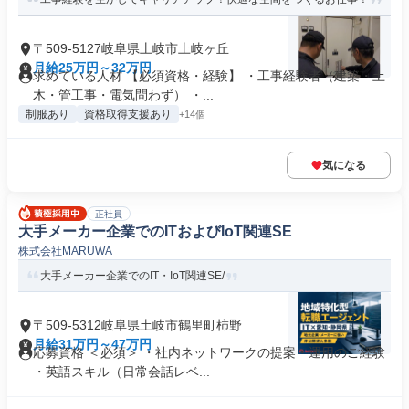
〒509-5127岐阜県土岐市土岐ヶ丘
月給25万円～32万円
求めている人材 【必須資格・経験】 ・工事経験者（建築・土
木・管工事・電気問わず） ・...
制服あり
資格取得支援あり
+14個
気になる
正社員
大手メーカー企業でのITおよびIoT関連SE
株式会社MARUWA
大手メーカー企業でのIT・IoT関連SE/
〒509-5312岐阜県土岐市鶴里町柿野
月給31万円～47万円
応募資格 ＜必須＞ ・社内ネットワークの提案・運用のご経験
・英語スキル（日常会話レベ...