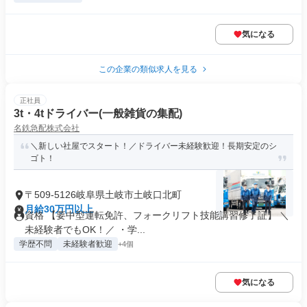
気になる
この企業の類似求人を見る
正社員
3t・4tドライバー(一般雑貨の集配)
名鉄急配株式会社
＼新しい社屋でスタート！／ドライバー未経験歓迎！長期安定のシ
ゴト！
〒509-5126岐阜県土岐市土岐口北町
月給30万円以上
資格 【要中型運転免許、フォークリフト技能講習修了証】 ＼
未経験者でもOK！／ ・学...
学歴不問
未経験者歓迎
+4個
気になる