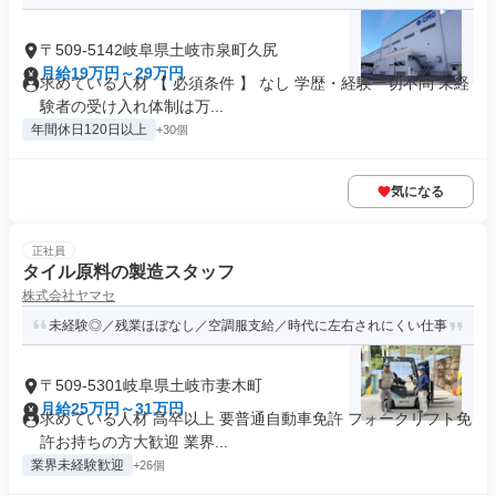
〒509-5142岐阜県土岐市泉町久尻
月給19万円～29万円
求めている人材 【 必須条件 】 なし 学歴・経験一切不問 未経
験者の受け入れ体制は万...
年間休日120日以上
+30個
気になる
正社員
タイル原料の製造スタッフ
株式会社ヤマセ
未経験◎／残業ほぼなし／空調服支給／時代に左右されにくい仕事
〒509-5301岐阜県土岐市妻木町
月給25万円～31万円
求めている人材 高卒以上 要普通自動車免許 フォークリフト免
許お持ちの方大歓迎 業界...
業界未経験歓迎
+26個