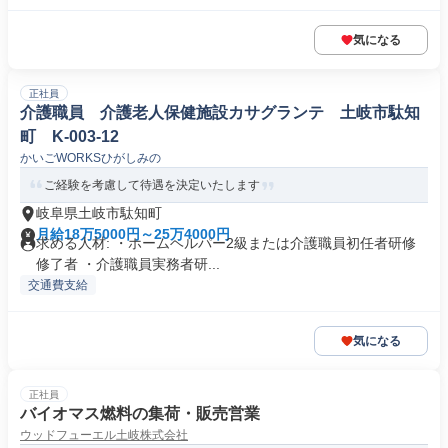
気になる
正社員
介護職員 介護老人保健施設カサグランテ 土岐市駄知
町 K-003-12
かいごWORKSひがしみの
ご経験を考慮して待遇を決定いたします
岐阜県土岐市駄知町
月給18万5000円～25万4000円
求める人材: ・ホームヘルパー2級または介護職員初任者研修
修了者 ・介護職員実務者研...
交通費支給
気になる
正社員
バイオマス燃料の集荷・販売営業
ウッドフューエル土岐株式会社