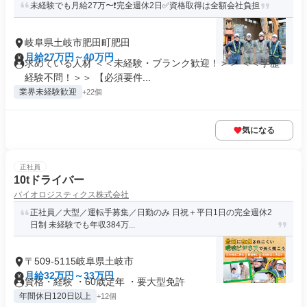
未経験でも月給27万〜❗完全週休2日✅資格取得は全額会社負担
岐阜県土岐市肥田町肥田
月給27万円～40万円
求めている人材 ＜＜未経験・ブランク歓迎！＞＞ ＜＜学歴・
経験不問！＞＞ 【必須要件...
業界未経験歓迎
+22個
気になる
正社員
10tドライバー
バイオロジスティクス株式会社
正社員／大型／運転手募集／日勤のみ 日祝＋平日1日の完全週休2
日制 未経験でも年収384万...
〒509-5115岐阜県土岐市
月給32万円～33万円
資格・経験 ・60歳定年 ・要大型免許
年間休日120日以上
+12個