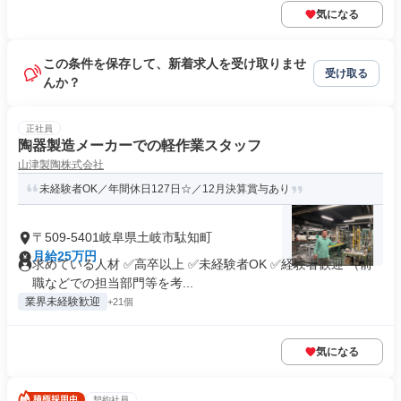
気になる
この条件を保存して、新着求人を受け取りませ
受け取る
んか？
正社員
陶器製造メーカーでの軽作業スタッフ
山津製陶株式会社
未経験者OK／年間休日127日☆／12月決算賞与あり
〒509-5401岐阜県土岐市駄知町
月給25万円
求めている人材 ✅高卒以上 ✅未経験者OK ✅経験者歓迎 （前
職などでの担当部門等を考...
業界未経験歓迎
+21個
気になる
契約社員