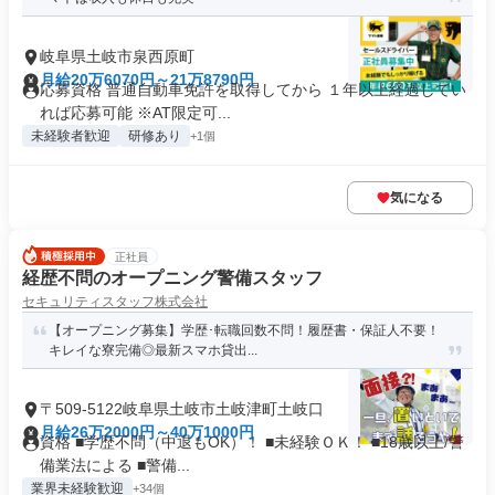
岐阜県土岐市泉西原町
月給20万6070円～21万8790円
応募資格 普通自動車免許を取得してから １年以上経過してい
れば応募可能 ※AT限定可...
未経験者歓迎
研修あり
+1個
気になる
正社員
経歴不問のオープニング警備スタッフ
セキュリティスタッフ株式会社
【オープニング募集】学歴･転職回数不問！履歴書・保証人不要！
キレイな寮完備◎最新スマホ貸出...
〒509-5122岐阜県土岐市土岐津町土岐口
月給26万2000円～40万1000円
資格 ■学歴不問（中退もOK）！ ■未経験ＯＫ！ ■18歳以上/警
備業法による ■警備...
業界未経験歓迎
+34個