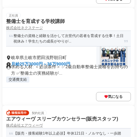
正社員
整備士を育成する学校講師
株式会社ネクステージ
整備士の資格と経験を活かして次世代の若者を育成する仕事！土日
祝休み！学生たちの成長がやりが...
岐阜県土岐市肥田浅野朝日町
月給25万3000円～36万9000円
求める人材: ＜必須条件＞ ✅2級自動車整備士資格をお持ちの
方 ✅整備士の実務経験が...
交通費支給
気になる
契約社員
エアウィーヴ スリープカウンセラー(販売スタッフ)
株式会社エアウィーヴ
【販売・接客経験1年以上必須】年休121日・ノルマなし・一歩踏