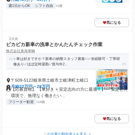
週1日からOK
シフト自由
+1個
気になる
正社員
ピカピカ新車の洗車とかんたんチェック作業
株式会社東海車輌
✨車は好きですか？新車の納整スタッフ募集✨✅未経験可・丁寧研
修あり✅ほぼ定時退勤✅賞与年2...
〒509-5122岐阜県土岐市土岐津町土岐口
月給22万円～28万円
【応募資格】 【車好き × 安定志向の方に最適！】 「安定した
環境で、無理なく働きたい...
フリーター歓迎
+14個
気になる
この企業の類似求人を見る