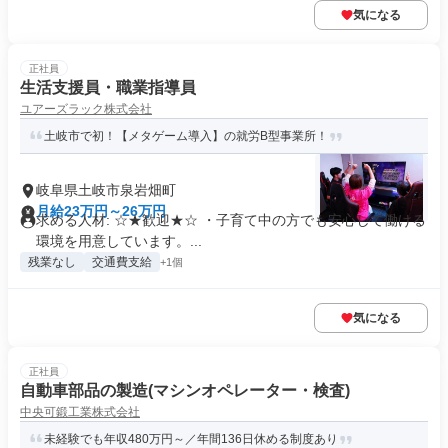
気になる
正社員
生活支援員・職業指導員
ユアーズラック株式会社
土岐市で初！【メタゲーム導入】の就労B型事業所！
岐阜県土岐市泉岩畑町
月給23万円～26万円
求める人材: ☆★歓迎★☆ ・子育て中の方でも安心して働ける
環境を用意しています。...
残業なし
交通費支給
+1個
気になる
正社員
自動車部品の製造(マシンオペレーター・検査)
中央可鍛工業株式会社
未経験でも年収480万円～／年間136日休める制度あり