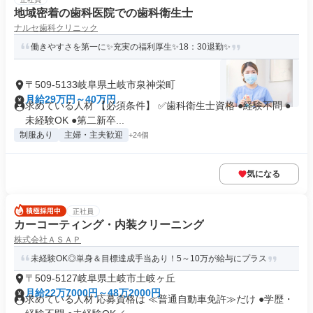
地域密着の歯科医院での歯科衛生士
ナルセ歯科クリニック
働きやすさを第一に✨充実の福利厚生✨18：30退勤✨
〒509-5133岐阜県土岐市泉神栄町
月給29万円～40万円
求めている人材 【必須条件】 ✅歯科衛生士資格 ●経験不問 ●
未経験OK ●第二新卒...
制服あり
主婦・主夫歓迎
+24個
気になる
正社員
カーコーティング・内装クリーニング
株式会社ＡＳＡＰ
未経験OK◎単身＆目標達成手当あり！5～10万が給与にプラス
〒509-5127岐阜県土岐市土岐ヶ丘
月給22万7000円～48万2000円
求めている人材 応募資格は ≪普通自動車免許≫だけ ●学歴・