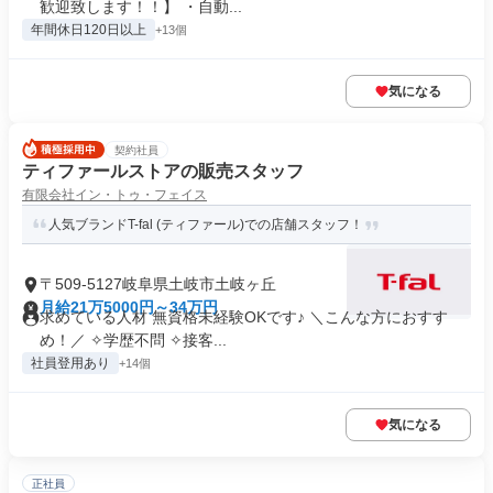
歓迎致します！！】 ・自動...
年間休日120日以上
+13個
気になる
契約社員
ティファールストアの販売スタッフ
有限会社イン・トゥ・フェイス
人気ブランドT-fal (ティファール)での店舗スタッフ！
〒509-5127岐阜県土岐市土岐ヶ丘
月給21万5000円～34万円
求めている人材 無資格未経験OKです♪ ＼こんな方におすす
め！／ ✧学歴不問 ✧接客...
社員登用あり
+14個
気になる
正社員