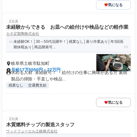
気になる
正社員
未経験からできる お皿への絵付けや検品などの軽作業
カネ定製陶株式会社
未経験OK！│30～50代活躍中！│残業なし│座り作業あり│年3回長
期休暇あり│商品開発可...
岐阜県土岐市駄知町
月給17万5550円～22万円
求める人材: 未経験可！ ・絵付けの仕事に興味がある方 素焼
製品の掃除・手直しや検品...
残業なし
交通費支給
気になる
正社員
木質燃料チップの製造スタッフ
ウッドフューエル土岐株式会社