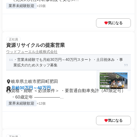
業界未経験歓迎
+15個
気になる
正社員
資源リサイクルの提案営業
ウッドフューエル土岐株式会社
・営業未経験でも月給30万円～40万円スタート ・土日祝休み ・事
業拡大のためスタッフ募集
岐阜県土岐市肥田町肥田
月給30万円～40万円
資格・経験 ＜必須条件＞ ・要普通自動車免許（AT限定可）
・60歳定年 ――――――...
業界未経験歓迎
+12個
気になる
正社員