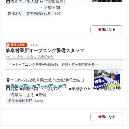
求めている人材 ⏩《応募条件》 ￣￣￣￣￣￣￣￣￣￣￣￣￣
￣￣￣￣￣￣￣ ・学歴不問 ...
制服あり
業界未経験歓迎
+30個
気になる
正社員
岐阜営業所オープニング警備スタッフ
セキュリティスタッフ株式会社
■オープニング募集■転職回数・経験不問■履歴書不要
〒509-5122岐阜県土岐市土岐津町土岐口
月給26万2000円～40万1000円
資格 ■学歴不問（中退もOK）！ ■未経験ＯＫ！ ■18歳以上/警
備業法による ■警備...
業界未経験歓迎
+30個
気になる