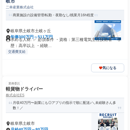
岐市
二幸産業株式会社
商業施設の設備管理/転勤・夜勤なし/残業月16h程度
岐阜県土岐市土岐ヶ丘
年俸300万円～511万円
求める人材: ✅ 必須条件 ・資格：第三種電気主任技術者 ・学
歴：高卒以上 ・経験...
交通費支給
気になる
業務委託
軽貨物ドライバー
株式会社ES
月収40万円〜副業にも◎アプリの指示で順に配送♪＼未経験さん多
数！／
岐阜県土岐市
月給40万円～80万円