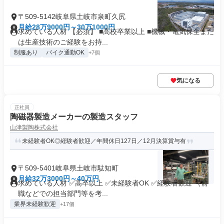
〒509-5142岐阜県土岐市泉町久尻
月給28万9000円～30万1000円
求めている人材 【必須】 ■高校卒業以上 ■機械・電気保全また
は生産技術のご経験をお持...
制服あり
バイク通勤OK
+7個
気になる
正社員
陶磁器製造メーカーの製造スタッフ
山津製陶株式会社
未経験者OK◎経験者歓迎／年間休日127日／12月決算賞与有
〒509-5401岐阜県土岐市駄知町
月給32万3000円～40万円
求めている人材 ✅高卒以上 ✅未経験者OK ✅経験者歓迎 （前
職などでの担当部門等を考...
業界未経験歓迎
+17個