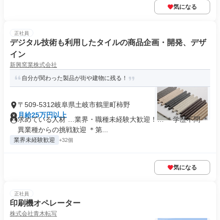
気になる
正社員
デジタル技術も利用したタイルの商品企画・開発、デザ
イン
新興窯業株式会社
自分が関わった製品が街や建物に残る！
〒509-5312岐阜県土岐市鶴里町柿野
月給25万円以上
求めている人材 …業界・職種未経験大歓迎！… ＊学歴不問 ＊
異業種からの挑戦歓迎 ＊第...
業界未経験歓迎
+32個
気になる
正社員
印刷機オペレーター
株式会社青木転写