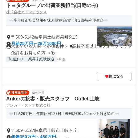
トヨタグループの出荷業務担当(日勤のみ)
株式会社アドマテックス
半年後正社員登用有/未経験歓迎/賞与年2回/福利厚生◎
〒509-5142岐阜県土岐市泉町久尻
月給25万円～26万1000円
求めている人材 ＜必須条件＞ ■高校卒業以上 ■フォークリフト
免許をお持ちの方 ＜歓...
制服あり
業界未経験歓迎
+18個
気になる
契約社員
Ankerの接客・販売スタッフ Outlet 土岐
アンカー・ストア株式会社
月給29万円～年間休日127日！未経験OKガジェット好き歓迎
〒509-5127岐阜県土岐市土岐ヶ丘
年俸350万円～450万円