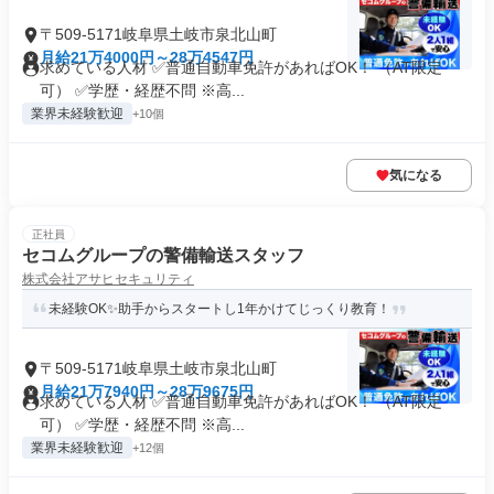
〒509-5171岐阜県土岐市泉北山町
月給21万4000円～28万4547円
求めている人材 ✅普通自動車免許があればOK！ （AT限定
可） ✅学歴・経歴不問 ※高...
業界未経験歓迎
+10個
気になる
正社員
セコムグループの警備輸送スタッフ
株式会社アサヒセキュリティ
未経験OK✨助手からスタートし1年かけてじっくり教育！
〒509-5171岐阜県土岐市泉北山町
月給21万7940円～28万9675円
求めている人材 ✅普通自動車免許があればOK！ （AT限定
可） ✅学歴・経歴不問 ※高...
業界未経験歓迎
+12個