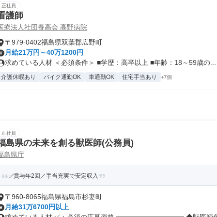
正社員
看護師
医療法人社団養高会 高野病院
〒979-0402福島県双葉郡広野町
月給21万円～40万1200円
求めている人材 ＜必須条件＞ ■学歴：高卒以上 ■年齢：18～59歳の...
介護休暇あり
バイク通勤OK
車通勤OK
住宅手当あり
+7個
正社員
福島県の未来を創る獣医師(公務員)
福島県庁
✅賞与年2回／手当充実で安定収入
〒960-8065福島県福島市杉妻町
月給31万6700円以上