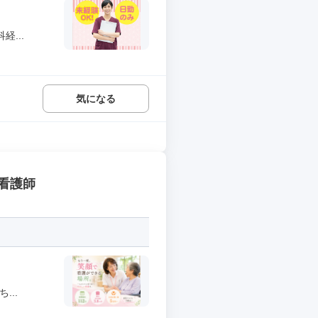
...
気になる
看護師
...