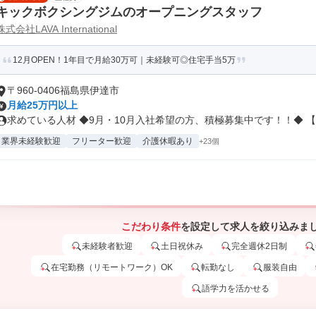
キックボクシングジムのオープニングスタッフ
株式会社LAVA International
12月OPEN！1年目で月給30万可｜未経験可◎住宅手当5万
〒960-0406福島県伊達市
月給25万円以上
求めている人材 ◆9月・10月入社希望の方、積極募集中です！！◆ 【..
業界未経験歓迎
フリーター歓迎
介護休暇あり
+23個
こだわり条件
を設定して求人を絞り込みま
未経験者歓迎
土日祝休み
完全週休2日制
在宅勤務（リモートワーク）OK
転勤なし
服装自由
語学力を活かせる