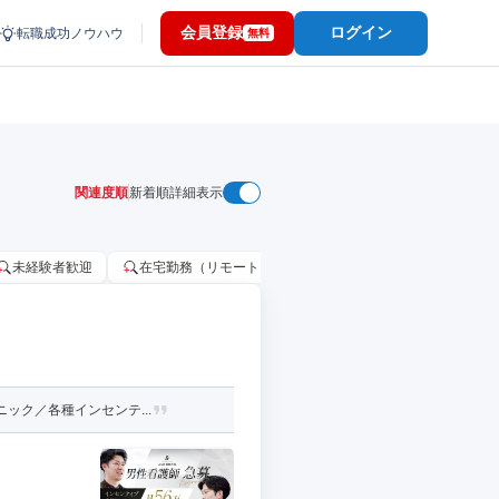
会員登録
ログイン
転職成功ノウハウ
無料
関連度順
新着順
詳細表示
未経験者歓迎
在宅勤務（リモートワーク）OK
家賃補助・住宅手当
ック／各種インセンテ...