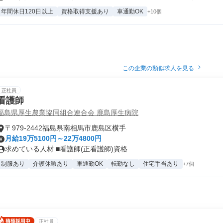
年間休日120日以上
資格取得支援あり
車通勤OK
+10個
この企業の類似求人を見る
正社員
看護師
福島県厚生農業協同組合連合会 鹿島厚生病院
〒979-2442福島県南相馬市鹿島区横手
月給19万5100円～22万4800円
求めている人材 ■看護師(正看護師)資格
制服あり
介護休暇あり
車通勤OK
転勤なし
住宅手当あり
+7個
正社員