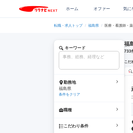
ホーム
オファー
気に
転職・求人トップ
/
福島県
/
医療・看護師・薬
福
キーワード
733
こだ
勤務地
福島県
条件をクリア
職種
こだわり条件