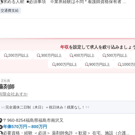
求める人材: ■必須事項 ※業界経験は不問 * 看護師資格保有者 ...
交通費支給
年収
を設定して求人を絞り込みましょ
200万円以上
300万円以上
400万円以上
500万円以上
800万円以上
900万円以上
1000
正社員
薬剤師
有限会社あすか
完全週休二日制（木日）＋祝日休み！残業なし！
〒960-8254福島県福島市南沢又
年俸570万円～800万円
必要資格・経験 ＜必須＞ 薬剤師免許 ＜歓迎＞ 在宅、施設（介護...