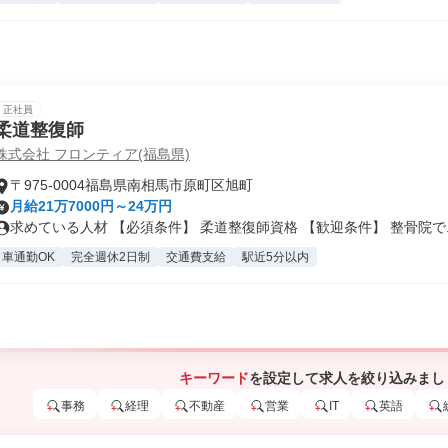
正社員
柔道整復師
株式会社 フロンティア(福島県)
〒975-0004福島県南相馬市原町区旭町
月給21万7000円～24万円
求めている人材 【必須条件】 柔道整復師資格 【歓迎条件】 整骨院で..
車通勤OK
完全週休2日制
交通費支給
駅近5分以内
キーワード
を設定して求人を絞り込みまし
事務
経理
不動産
営業
IT
英語