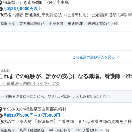
福島県いわき市好間町下好間字中島
月給26万9000円以上
資格・経験 普通自動車免許必須（社用車利用） 正看護師必須 ◎精神科経
制服あり
業界未経験歓迎
学歴不問
車通勤OK
未経験者歓迎
+6個
この企業の類似求人を見る
正社員
これまでの経験が、誰かの安心になる職場。看護師・准
社会福祉法人西白河ライフケア会
利用者さまにも自分にも、やさしい看護へ。入社お祝い金5万円
〒969-0104福島県西白河郡泉崎村
月給18万5000円～37万5000円
求めている人材 【必須条件】 * 看護師、または准看護師の資格をお持ち
制服あり
業界未経験歓迎
60代も応募可
バイク通勤OK
+17個