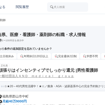
なる
閲覧履歴
求人検索
剤師
島県、医療・看護師・薬剤師の転職・求人情報
件
1
〜
100
件目を表示中
わり条件の追加設定を忘れていませんか？
土日祝休み
年間休日120日以上
完全週休2日制
学歴不問
正社員
頑張りはインセンティブでしっかり還元 |男性看護師
一般社団法人ＡＮＤ ｍｅｄｉｃａｌ ｇｒｏｕｐ
☆★20～40代男性活躍中！★☆／痩身・AGA・泌尿器系中心の完全予約制クリニ
福島県郡山市中町
月給40万9000円