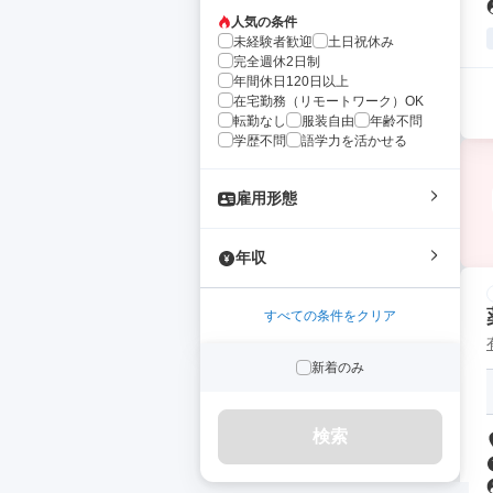
人気の条件
未経験者歓迎
土日祝休み
完全週休2日制
年間休日120日以上
在宅勤務（リモートワーク）OK
転勤なし
服装自由
年齢不問
学歴不問
語学力を活かせる
雇用形態
年収
すべての条件をクリア
新着のみ
検索