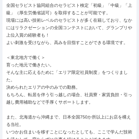
全国セラピスト協同組合のセラピスト検定「初級」「中級」「上
級」（厚生労働省認可）を取得することが可能です。

現場には高い技術レベルのセラピストが多く在籍しており、なか
にはリラクゼーションの全国コンテストにおいて、グランプリや
上位入賞の経験者も！

よい刺激を受けながら、高みを目指すことができる環境です。

＜東北地方で働く＞

育った地元で働きたい。

そんな主に応えるために「エリア限定社員制度」をつくりまし
た。

決められたエリアの中のみでの勤務。

もちろん、転居を伴う引っ越しの場合、社員寮・家賃負担・引っ
越し費用補助などで手厚くサポートします。

また、北海道から沖縄まで、日本全国750か所以上にお店を構え
る当社。

いつかお住まいを移すことになったとしても、ここで学んだ技術