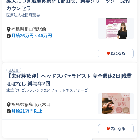
拡大につき追加募集✨【郡山院】美容クリニック 受付
カウンセラー
医療法人社団輝葉会
福島県郡山市駅前
月給26万円～40万円
気になる
正社員
【未経験歓迎】ヘッドスパセラピスト|完全週休2日|残業
ほぼなし|賞与年2回
株式会社ゴルフレンジ&24フィットネスアミーゴ
福島県福島市八木田
月給21万円以上
気になる