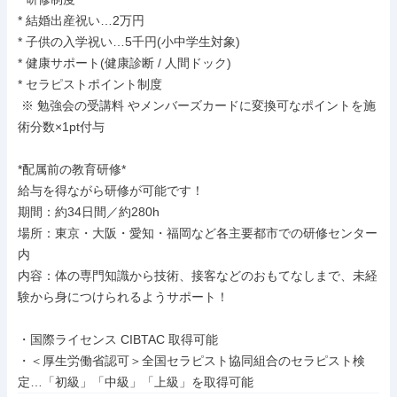
* 結婚出産祝い…2万円

* 子供の入学祝い…5千円(小中学生対象)

* 健康サポート(健康診断 / 人間ドック)

* セラピストポイント制度

 ※ 勉強会の受講料 やメンバーズカードに変換可なポイントを施
術分数×1pt付与

*配属前の教育研修*

給与を得ながら研修が可能です！

期間：約34日間／約280h

場所：東京・大阪・愛知・福岡など各主要都市での研修センター
内

内容：体の専門知識から技術、接客などのおもてなしまで、未経
験から身につけられるようサポート！

・国際ライセンス CIBTAC 取得可能

・＜厚生労働省認可＞全国セラピスト協同組合のセラピスト検
定…「初級」「中級」「上級」を取得可能