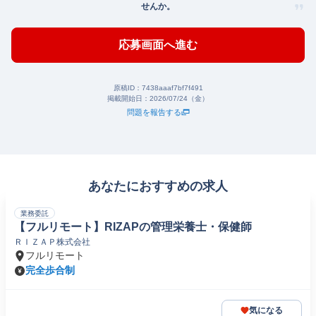
せんか。
応募画面へ進む
原稿ID：
7438aaaf7bf7f491
掲載開始日：
2026/07/24（金）
問題を報告する
あなたにおすすめの求人
業務委託
【フルリモート】RIZAPの管理栄養士・保健師
ＲＩＺＡＰ株式会社
フルリモート
完全歩合制
気になる