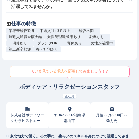
東北地方で働く。その手に一生モノのスキルを身につけて
活躍してみませんか。
仕事の特徴
業界未経験歓迎
中途入社50％以上
経験不問
通勤交通費全額支給
女性管理職登用あり
残業なし
研修あり
ブランクOK
育休あり
女性が活躍中
第二新卒歓迎
寮・社宅あり
いま見ている求人へ応募してみましょう！
ボディケア・リラクゼーションスタッフ
正社員
株式会社ボディワー
〒963-8003福島県
月給22万3000円～
クセラピストエージ
郡山市
35万円
ェンシー
東北地方で働く。その手に一生モノのスキルを身につけて活躍してみま