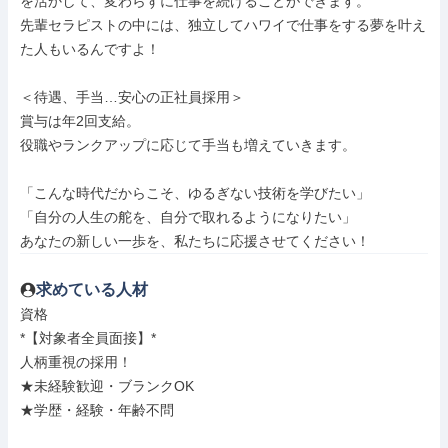
を活かして、変わらずに仕事を続けることができます。

先輩セラピストの中には、独立してハワイで仕事をする夢を叶え
た人もいるんですよ！

＜待遇、手当…安心の正社員採用＞

賞与は年2回支給。

役職やランクアップに応じて手当も増えていきます。

「こんな時代だからこそ、ゆるぎない技術を学びたい」

「自分の人生の舵を、自分で取れるようになりたい」

あなたの新しい一歩を、私たちに応援させてください！
求めている人材
資格

*【対象者全員面接】*

人柄重視の採用！

★未経験歓迎・ブランクOK

★学歴・経験・年齢不問
