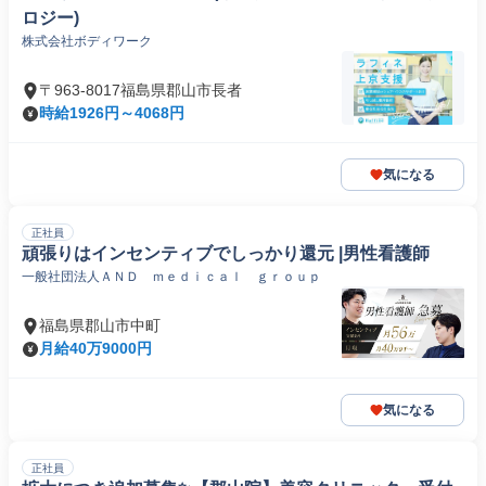
ロジー)
株式会社ボディワーク
〒963-8017福島県郡山市長者
時給1926円～4068円
気になる
正社員
頑張りはインセンティブでしっかり還元 |男性看護師
一般社団法人ＡＮＤ ｍｅｄｉｃａｌ ｇｒｏｕｐ
福島県郡山市中町
月給40万9000円
気になる
正社員