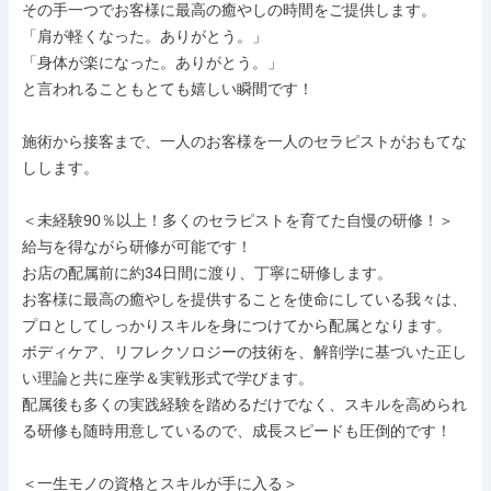
その手一つでお客様に最高の癒やしの時間をご提供します。

「肩が軽くなった。ありがとう。」

「身体が楽になった。ありがとう。」

と言われることもとても嬉しい瞬間です！

施術から接客まで、一人のお客様を一人のセラピストがおもてな
しします。

＜未経験90％以上！多くのセラピストを育てた自慢の研修！＞

給与を得ながら研修が可能です！

お店の配属前に約34日間に渡り、丁寧に研修します。

お客様に最高の癒やしを提供することを使命にしている我々は、
プロとしてしっかりスキルを身につけてから配属となります。

ボディケア、リフレクソロジーの技術を、解剖学に基づいた正し
い理論と共に座学＆実戦形式で学びます。

配属後も多くの実践経験を踏めるだけでなく、スキルを高められ
る研修も随時用意しているので、成長スピードも圧倒的です！

＜一生モノの資格とスキルが手に入る＞
