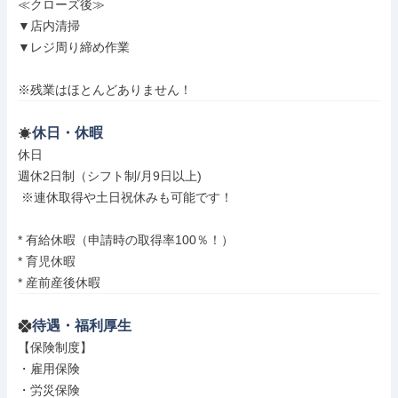
≪クローズ後≫

▼店内清掃

▼レジ周り締め作業

※残業はほとんどありません！
休日・休暇
休日

週休2日制（シフト制/月9日以上)

 ※連休取得や土日祝休みも可能です！

* 有給休暇（申請時の取得率100％！）

* 育児休暇

* 産前産後休暇
待遇・福利厚生
【保険制度】

・雇用保険

・労災保険
