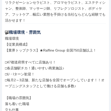
リラクゼーションセラピスト、アロマセラピスト、エステティシ
ャン、整体師、マッサージ師、リフレクソロジスト、ボディケ
ア、フットケア…幅広い業態を手掛ける当社ならどんな経験でも
活かせます！
職場環境・雰囲気
職場環境

【従業員構成】

【業界トップクラス】★Raffine Group 全国750店舗以上！

□47都道府県すべてに店舗あり！

□各店舗駅チカ！通いやすい商業施設♪

□U・Iターン歓迎！

□毎月2～3店舗、新たな店舗を全国でオープンしています！！オ
ープニングスタッフとして働ける店舗も多数♪

【職場の雰囲気】

落ち着いた職場

立ち仕事
