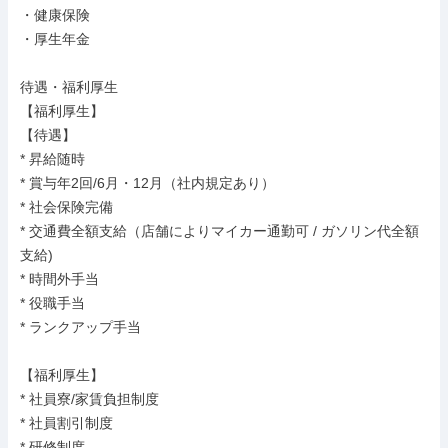
・健康保険

・厚生年金

待遇・福利厚生

【福利厚生】

【待遇】

* 昇給随時

* 賞与年2回/6月・12月（社内規定あり）

* 社会保険完備

* 交通費全額支給（店舗によりマイカー通勤可 / ガソリン代全額
支給)

* 時間外手当

* 役職手当

* ランクアップ手当

【福利厚生】

* 社員寮/家賃負担制度

* 社員割引制度

* 研修制度
