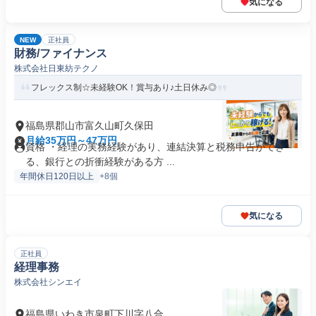
気になる
NEW
正社員
財務/ファイナンス
株式会社日東紡テクノ
フレックス制☆未経験OK！賞与あり♪土日休み◎
福島県郡山市富久山町久保田
月給35万円～47万円
資格 ・経理の実務経験があり、連結決算と税務申告ができ
る、銀行との折衝経験がある方 ...
年間休日120日以上
+8個
気になる
正社員
経理事務
株式会社シンエイ
福島県いわき市泉町下川字八合