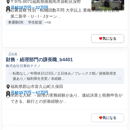
〒975-0071福島県南相馬市原町区深野
月給28万円～32万円
応募資格 性別・転職回数不問 大卒以上 業種未経験者も歓迎
第二新卒・U・I・Jターン...
車通勤OK
学生歓迎
+4個
気になる
正社員
財務・経理部門の課長職_b4401
株式会社日東紡テクノ
転勤なし／年間休日123日／土日休み／フレックス制／資格取得支
援あり／福利厚生充実／未経験...
福島県郡山市富久山町久保田
月給35万円～47万円
求める人材: ・経理の実務経験があり、連結決算と税務申告が
できる、銀行との折衝経験が...
気になる