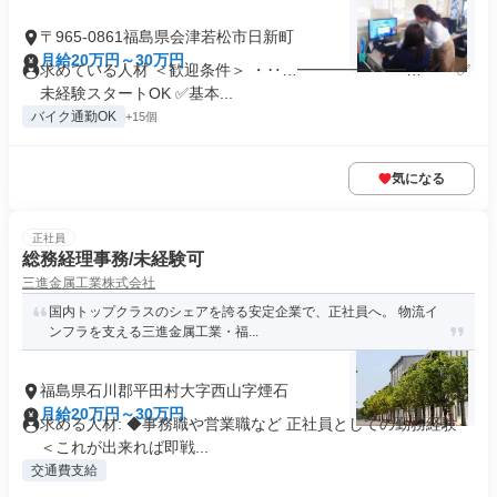
〒965-0861福島県会津若松市日新町
月給20万円～30万円
求めている人材 ＜歓迎条件＞ ・‥…━━━━━━━…‥・ ✅
未経験スタートOK ✅基本...
バイク通勤OK
+15個
気になる
正社員
総務経理事務/未経験可
三進金属工業株式会社
国内トップクラスのシェアを誇る安定企業で、正社員へ。 物流イ
ンフラを支える三進金属工業・福...
福島県石川郡平田村大字西山字煙石
月給20万円～30万円
求める人材: ◆事務職や営業職など 正社員としての勤務経験
＜これが出来れば即戦...
交通費支給