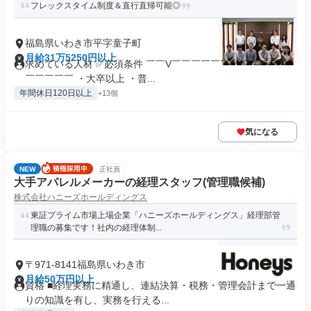
フレックスタイム制度＆直行直帰可能◎
福島県いわき市平字童子町
月給31万5250円以上
求めている人材 ✅必須条件 ￣￣V￣￣￣￣￣￣￣￣￣￣￣￣
￣￣￣￣￣ ・大卒以上 ・普...
年間休日120日以上
+13個
気になる
NEW
正社員
大手アパレルメーカーの経理スタッフ(管理職候補)
株式会社ハニーズホールディングス
東証プライム市場上場企業「ハニーズホールディングス」経理部管
理職の募集です！社内の経理体制...
〒971-8141福島県いわき市
月給50万円以上
資格 ■経理実務に精通し、連結決算・税務・管理会計まで一通
りの知識を有し、実務を行える...