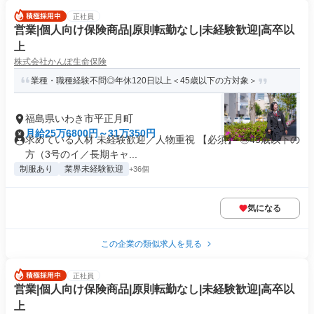
正社員
営業|個人向け保険商品|原則転勤なし|未経験歓迎|高卒以
上
株式会社かんぽ生命保険
業種・職種経験不問◎年休120日以上＜45歳以下の方対象＞
福島県いわき市平正月町
月給25万6800円～31万350円
求めている人材 未経験歓迎／人物重視 【必須】 ◎45歳以下の
方（3号のイ／長期キャ...
制服あり
業界未経験歓迎
+36個
気になる
この企業の類似求人を見る
正社員
営業|個人向け保険商品|原則転勤なし|未経験歓迎|高卒以
上