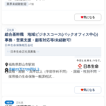
業界未経験歓迎
+7個
気になる
正社員
総合基幹職 地域ビジネスコース(バックオフィス中心)
事務・営業支援・顧客対応等/未経験可!
日本生命保険相互会社
日本生命正社員募集
福島県郡山市駅前
月給23万7720円以上
資格・経験 ・高卒以上（学部学科不問） ・国籍・性別不問 ・
採用後の生命保険一般課程試...
気になる
NEW
正社員