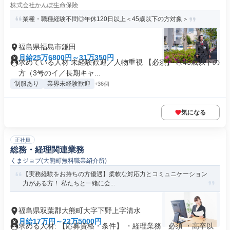
株式会社かんぽ生命保険
業種・職種経験不問◎年休120日以上＜45歳以下の方対象＞
福島県福島市鎌田
月給25万6800円～31万350円
求めている人材 未経験歓迎／人物重視 【必須】 ◎45歳以下の
方（3号のイ／長期キャ...
制服あり
業界未経験歓迎
+36個
気になる
正社員
総務・経理関連業務
くまジョブ(大熊町無料職業紹介所)
【実務経験をお持ちの方優遇】柔軟な対応力とコミュニケーション
力がある方！ 私たちと一緒に会...
福島県双葉郡大熊町大字下野上字清水
月給17万円～22万5000円
求める人材: 【応募資格・条件】 ・経理業務 必須 ・高卒以