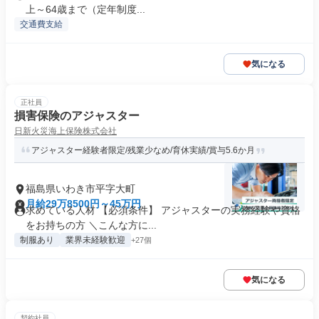
上～64歳まで（定年制度...
交通費支給
気になる
正社員
損害保険のアジャスター
日新火災海上保険株式会社
アジャスター経験者限定/残業少なめ/育休実績/賞与5.6か月
福島県いわき市平字大町
月給29万8500円～45万円
求めている人材 【必須条件】 アジャスターの実務経験や資格
をお持ちの方 ＼こんな方に...
制服あり
業界未経験歓迎
+27個
気になる
契約社員