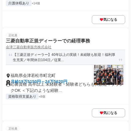
介護休暇あり
+14個
気になる
正社員
三菱自動車正規ディーラーでの経理事務
会津三菱自動車販売株式会社
【三菱正規ディーラー】40年以上の実績！未経験も歓迎！福利厚
生充実／年間休日104日／従業...
福島県会津若松市町北町
月給19万5150円～24万5620円
応募資格 高卒以上 未経験者・経験者どちらも大歓迎！ブラン
クOK ＜下記のような経験...
資格取得支援あり
+8個
気になる
正社員