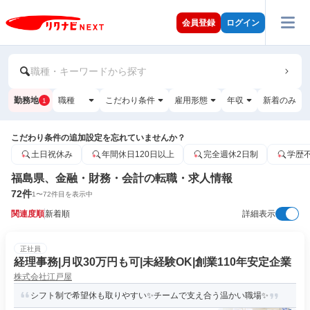
会員登録
ログイン
職種・キーワードから探す
勤務地
職種
こだわり条件
雇用形態
年収
新着のみ
1
こだわり条件の追加設定を忘れていませんか？
土日祝休み
年間休日120日以上
完全週休2日制
学歴
福島県、金融・財務・会計の転職・求人情報
72
件
1
〜
72
件目を表示中
関連度順
新着順
詳細表示
正社員
経理事務|月収30万円も可|未経験OK|創業110年安定企業
株式会社江戸屋
シフト制で希望休も取りやすい✨チームで支え合う温かい職場✨