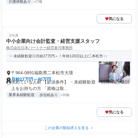
介護休暇あり
+17個
気になる
正社員
中小企業向け会計監査・経営支援スタッフ
株式会社日本パートナー経営参与事務所
未経験歓迎◎月給27万円～！年休120日以上/二本松市
〒964-0891福島県二本松市大壇
月給27万円～40万円
求めている人材 【必須条件】 ・未経験歓迎 ・日商簿記3級以
上をお持ちの方 「資格は取...
業界未経験歓迎
歩合給あり
+35個
気になる
この企業の類似求人を見る