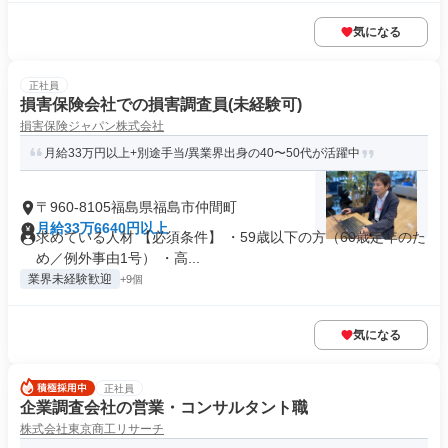
気になる
正社員
損害保険会社での損害調査員(未経験可)
損害保険ジャパン株式会社
月給33万円以上+別途手当/異業界出身の40〜50代が活躍中
〒960-8105福島県福島市仲間町
月給33万6640円以上
求めている人材 【必須条件】 ・59歳以下の方（60歳定年のた
め／例外事由1号） ・高...
業界未経験歓迎
+9個
気になる
正社員
企業調査会社の営業・コンサルタント職
株式会社東京商工リサーチ