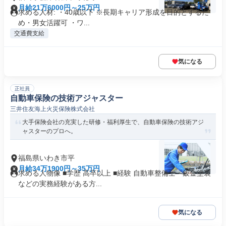
月給21万6000円～25万円
求める人材: ・40歳以下 ※長期キャリア形成を目的とするた
め・男女活躍可 ・ワ...
交通費支給
気になる
正社員
自動車保険の技術アジャスター
三井住友海上火災保険株式会社
大手保険会社の充実した研修・福利厚生で、自動車保険の技術アジ
ャスターのプロへ。
福島県いわき市平
月給34万1900円～35万円
求める人物像 ■学歴 高卒以上 ■経験 自動車整備士・鈑金塗装
などの実務経験がある方...
気になる