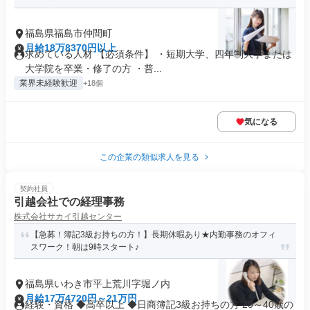
福島県福島市仲間町
月給18万8370円以上
求めている人材 【必須条件】 ・短期大学、四年制大学または
大学院を卒業・修了の方 ・普...
業界未経験歓迎
+18個
気になる
この企業の類似求人を見る
契約社員
引越会社での経理事務
株式会社サカイ引越センター
【急募！簿記3級お持ちの方！】長期休暇あり★内勤事務のオフィ
スワーク！朝は9時スタート♪
福島県いわき市平上荒川字堀ノ内
月給17万4720円～21万円
経験・資格 ◆高卒以上 ◆日商簿記3級お持ちの方 20～40歳の