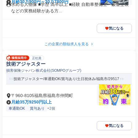
月給30万900円～30万7800円
求める人物像 ■学歴 高卒以上 ■経験 自動車整備士・鈑金塗装
などの実務経験がある方...
気になる
この企業の類似求人を見る
正社員
技術アジャスター
損害保険ジャパン株式会社(SOMPOグループ)
技術アジャスター/車通勤OK/賞与あり/土日祝休み/福島市/29517
〒960-8105福島県福島市仲間町
月給35万9250円以上
車通勤OK
賞与あり
+2個
気になる