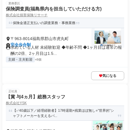
業務委託
保険調査員(福島県内を担当していただける方)
株式会社損害保険リサーチ
保険金適正支払いの調査業務・事務業務
〒963-8014福島県郡山市虎丸町
完全歩合制
求めている人材 未経験歓迎 ◆年齢不問 ◆1ヶ月目は通常の報
酬の2倍、2ヶ月目は1.5...
主婦・主夫歓迎
+8個
気になる
正社員
【賞 与4ヵ月】総務スタッフ
株式会社YSK
【✅40歳以下／経理経験者】17時退勤×残業ほぼ無し⭐”世界的”シ
ャフトメーカーを支えるバ...