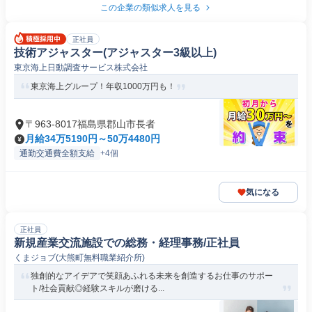
この企業の類似求人を見る
正社員
技術アジャスター(アジャスター3級以上)
東京海上日動調査サービス株式会社
東京海上グループ！年収1000万円も！
〒963-8017福島県郡山市長者
月給34万5190円～50万4480円
通勤交通費全額支給
+4個
気になる
正社員
新規産業交流施設での総務・経理事務/正社員
くまジョブ(大熊町無料職業紹介所)
独創的なアイデアで笑顔あふれる未来を創造するお仕事のサポー
ト/社会貢献◎経験スキルが磨ける...