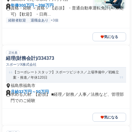
年俸300万円～396万円
資格・経験 ＜資格＞ 【必須】 ・普通自動車運転免許(AT限定
可) 【歓迎】 ・日商...
経験者歓迎
退職金あり
+3個
気になる
正社員
経理(財務会計)/334373
スポーツX株式会社
【コーポレートスタッフ】スポーツビジネス／上場準備中／戦略立
案・推進／年休120日
福島県福島市
月給33万円～50万円
求める人材: 【必須】 ■経理／財務／人事／法務など、管理部
門でのご経験
気になる