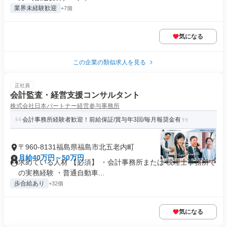
業界未経験歓迎
+7個
気になる
この企業の類似求人を見る
正社員
会計監査・経営支援コンサルタント
株式会社日本パートナー経営参与事務所
会計事務所経験者歓迎！前給保証/賞与年3回/毎月報奨金有
〒960-8131福島県福島市北五老内町
月給40万円～50万円
求めている人材 【必須】 ・会計事務所または 税理士事務所で
の実務経験 ・普通自動車...
歩合給あり
+32個
気になる