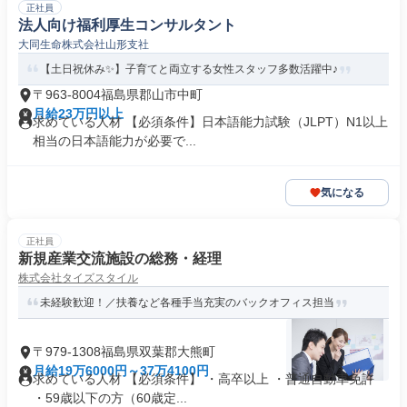
正社員
法人向け福利厚生コンサルタント
大同生命株式会社山形支社
【土日祝休み✨】子育てと両立する女性スタッフ多数活躍中♪
〒963-8004福島県郡山市中町
月給23万円以上
求めている人材 【必須条件】日本語能力試験（JLPT）N1以上
相当の日本語能力が必要で...
気になる
正社員
新規産業交流施設の総務・経理
株式会社タイズスタイル
未経験歓迎！／扶養など各種手当充実のバックオフィス担当
〒979-1308福島県双葉郡大熊町
月給19万6000円～37万4100円
求めている人材 【必須条件】 ・高卒以上 ・普通自動車免許
・59歳以下の方（60歳定...