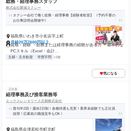
総務・経理事務スタッフ
株式会社磐城タクシー
タクシー会社で働く総務・経理事務【経験者歓迎】 《予約不要の
お仕事説明会開催中》
福島県いわき市小名浜字上町
月給20万7600円以上
資格・経験 ・総務または経理事務の経験がある方 ・基本的な
PCスキル（Excel・会計...
主婦・主夫歓迎
学歴不問
+3個
気になる
正社員
経理事務及び接客業務等
エックスレンタリース北都株式会社
賞与年2回！週休2日制！各種待遇も充実！業界未経験でも正社員
採用！応募前の職場見学もOK！
福島県会津若松市町北町