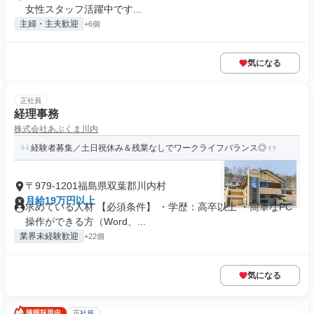
女性スタッフ活躍中です...
主婦・主夫歓迎
+6個
気になる
正社員
経理事務
株式会社あぶくま川内
経験者募集／土日祝休み＆残業なしでワークライフバランス◎
〒979-1201福島県双葉郡川内村
月給19万円以上
求めている人材 【必須条件】 ・学歴：高卒以上 ・簡単なPC
操作ができる方（Word、...
業界未経験歓迎
+22個
気になる
正社員