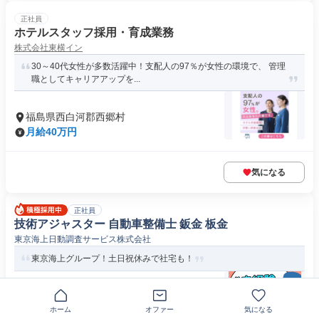
正社員
ホテルスタッフ採用・育成業務
株式会社東横イン
30～40代女性が多数活躍中！支配人の97％が女性の環境で、 管理
職としてキャリアアップを...
福島県西白河郡西郷村
月給40万円
気になる
正社員
技術アジャスター 自動車整備士 鈑金 板金
東京海上日動調査サービス株式会社
東京海上グループ！土日祝休みで社宅も！
〒963-8017福島県郡山市長者
ホーム
オファー
気になる
月給31万9040円～34万2450円