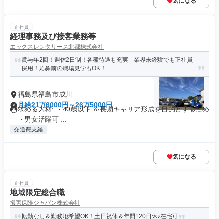
気になる
正社員
経理事務及び接客業務等
エックスレンタリース北都株式会社
賞与年2回！週休2日制！各種待遇も充実！業界未経験でも正社員
採用！応募前の職場見学もOK！
福島県福島市成川
月給21万6000円～26万5000円
求める人材: ・40歳以下 ※長期キャリア形成を目的とするため
・男女活躍可 ...
交通費支給
気になる
正社員
地域限定総合職
損害保険ジャパン株式会社
転勤なし＆勤務地希望OK！土日祝休＆年間120日休♪在宅可