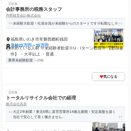
正社員
会計事務所の税務スタッフ
丹野経営会計株式会社
未経験大歓迎！社員全員が未経験からのスタートです※転勤なし※
福島県いわき市常磐西郷町銭田
月給25万円～35万円
求めている人材 ※未経験者歓迎※U・Iターン歓迎※ 【必須要
件】 ・大卒以上 ・普通...
業界未経験歓迎
+20個
気になる
正社員
トータルリサイクル会社での経理
株式会社高良
大正2年創業！東北6県に直営営業所14拠点展開！安定基盤を築く
当社で安心して長く働きません...