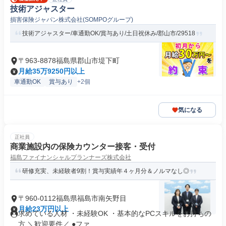
技術アジャスター
損害保険ジャパン株式会社(SOMPOグループ)
技術アジャスター/車通勤OK/賞与あり/土日祝休み/郡山市/29518
〒963-8878福島県郡山市堤下町
月給35万9250円以上
車通勤OK
賞与あり
+2個
気になる
正社員
商業施設内の保険カウンター接客・受付
福島ファイナンシャルプランナーズ株式会社
研修充実、未経験者9割！賞与実績年４ヶ月分＆ノルマなし◎
〒960-0112福島県福島市南矢野目
月給23万円以上
求めている人材 ・未経験OK ・基本的なPCスキルをお持ちの
方 ＼歓迎要件／ ●ファ...