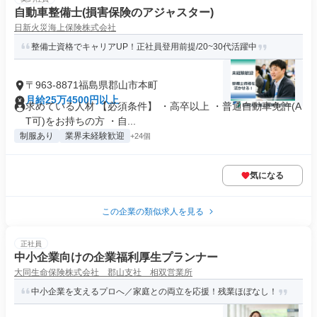
自動車整備士(損害保険のアジャスター)
日新火災海上保険株式会社
整備士資格でキャリアUP！正社員登用前提/20~30代活躍中
〒963-8871福島県郡山市本町
月給25万4500円以上
求めている人材 【必須条件】 ・高卒以上 ・普通自動車免許(A
T可)をお持ちの方 ・⾃...
制服あり
業界未経験歓迎
+24個
気になる
この企業の類似求人を見る
正社員
中小企業向けの企業福利厚生プランナー
大同生命保険株式会社 郡山支社 相双営業所
中小企業を支えるプロへ／家庭との両立を応援！残業ほぼなし！