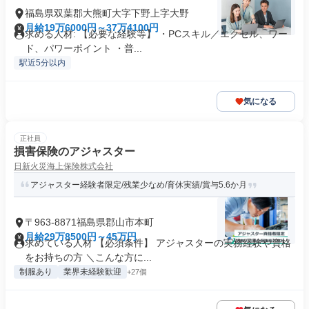
福島県双葉郡大熊町大字下野上字大野
月給19万6000円～37万4100円
求める人材: 【必要な経験等】 ・PCスキル／エクセル、ワー
ド、パワーポイント ・普...
駅近5分以内
気になる
正社員
損害保険のアジャスター
日新火災海上保険株式会社
アジャスター経験者限定/残業少なめ/育休実績/賞与5.6か月
〒963-8871福島県郡山市本町
月給29万8500円～45万円
求めている人材 【必須条件】 アジャスターの実務経験や資格
をお持ちの方 ＼こんな方に...
制服あり
業界未経験歓迎
+27個