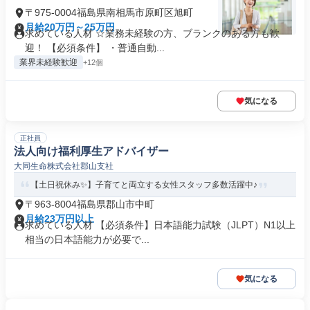
〒975-0004福島県南相馬市原町区旭町
月給20万円～25万円
求めている人材 ☆業務未経験の方、ブランクのある方も歓
迎！ 【必須条件】 ・普通自動...
業界未経験歓迎
+12個
気になる
正社員
法人向け福利厚生アドバイザー
大同生命株式会社郡山支社
【土日祝休み✨】子育てと両立する女性スタッフ多数活躍中♪
〒963-8004福島県郡山市中町
月給23万円以上
求めている人材 【必須条件】日本語能力試験（JLPT）N1以上
相当の日本語能力が必要で...
気になる