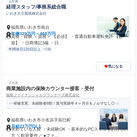
正社員
経理スタッフ/事務系総合職
いわき大王製紙株式会社
福島県いわき市南台
年俸329万円～468万円
資格・経験 ＜資格＞ 【必須】 ・普通自動車運転免許 【歓
迎】 ・日商簿記3級 ・日...
年間休日120日以上
+5個
気になる
正社員
商業施設内の保険カウンター接客・受付
福島ファイナンシャルプランナーズ株式会社
研修充実、未経験者9割！賞与実績年４ヶ月分＆ノルマなし◎
福島県いわき市小名浜字辰巳町
月給23万円以上
求めている人材 ・未経験OK ・基本的なPCスキルをお持ちの
方 ＼歓迎要件／ ●ファ...