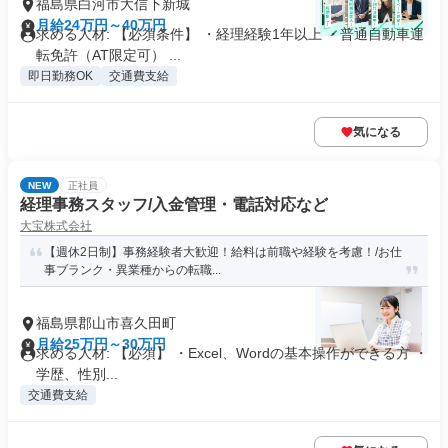
福島県白河市大信下新城
月給24万円～40万円
求める人材: 【必須条件】 ・経理経験1年以上 ・普通自動車運
転免許（AT限定可） ...
即日勤務OK
交通費支給
気になる
NEW
正社員
経理事務スタッフ/入金管理・電話対応など
大宝株式会社
【週休2日制】事務経験者大歓迎！給料は前職や経験を考慮！/お仕
事ブランク・異業種からの転職...
福島県郡山市喜久田町
月給25万円～30万円
求める人材: 【必須】 ・Excel、Wordの基本操作ができる方 ・
学歴、性別...
交通費支給