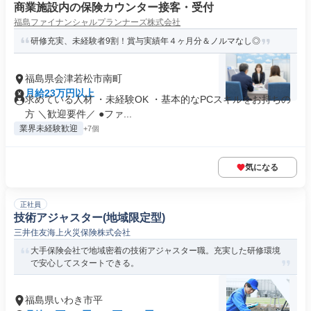
商業施設内の保険カウンター接客・受付
福島ファイナンシャルプランナーズ株式会社
研修充実、未経験者9割！賞与実績年４ヶ月分＆ノルマなし◎
福島県会津若松市南町
月給23万円以上
求めている人材 ・未経験OK ・基本的なPCスキルをお持ちの
方 ＼歓迎要件／ ●ファ...
業界未経験歓迎
+7個
気になる
正社員
技術アジャスター(地域限定型)
三井住友海上火災保険株式会社
大手保険会社で地域密着の技術アジャスター職。充実した研修環境
で安心してスタートできる。
福島県いわき市平