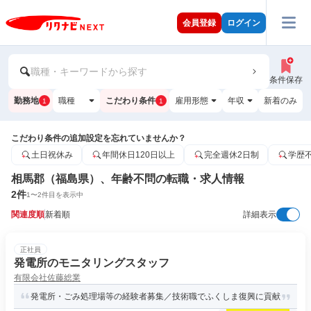
会員登録
ログイン
職種・キーワードから探す
条件保存
勤務地
職種
こだわり条件
雇用形態
年収
新着のみ
1
1
こだわり条件の追加設定を忘れていませんか？
土日祝休み
年間休日120日以上
完全週休2日制
学歴
相馬郡（福島県）、年齢不問の転職・求人情報
2
件
1
〜
2
件目を表示中
関連度順
新着順
詳細表示
正社員
発電所のモニタリングスタッフ
有限会社佐藤総業
発電所・ごみ処理場等の経験者募集／技術職でふくしま復興に貢献