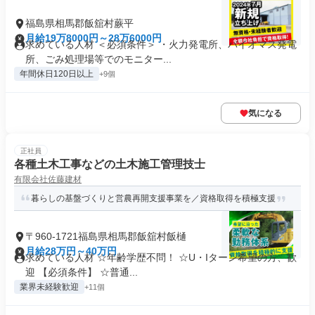
福島県相馬郡飯舘村蕨平
月給19万8000円～28万6000円
求めている人材 ＜必須条件＞ ・火力発電所、バイオマス発電
所、ごみ処理場等でのモニター...
年間休日120日以上
+9個
気になる
正社員
各種土木工事などの土木施工管理技士
有限会社佐藤建材
暮らしの基盤づくりと営農再開支援事業を／資格取得を積極支援
〒960-1721福島県相馬郡飯舘村飯樋
月給28万円～40万円
求めている人材 ☆年齢学歴不問！ ☆U・Iターン希望の方、歓
迎 【必須条件】 ☆普通...
業界未経験歓迎
+11個