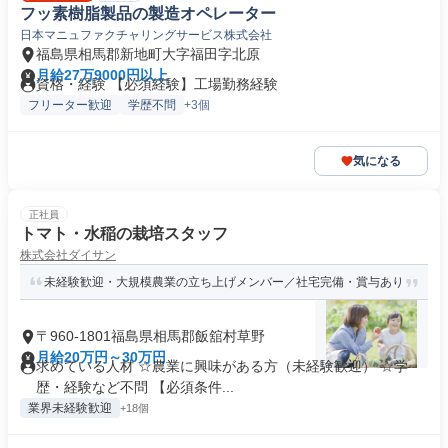
フッ素樹脂製品の製造オペレーター
日本マニュファクチャリングサービス株式会社
福島県相馬郡新地町大字福田字北原
月給27万9000円以上
資格・経験 【必須経験】工場勤務経験
フリーター歓迎
学歴不問
+3個
気になる
正社員
トマト・水稲の栽培スタッフ
株式会社ダイサン
未経験歓迎・大規模農業の立ち上げメンバー／社宅完備・賞与あり
〒960-1801福島県相馬郡飯舘村草野
月給20万円～30万円
求めている人材 ☆農業に興味がある方（未経験歓迎） ☆学
歴・経験など不問 【必須条件...
業界未経験歓迎
+18個