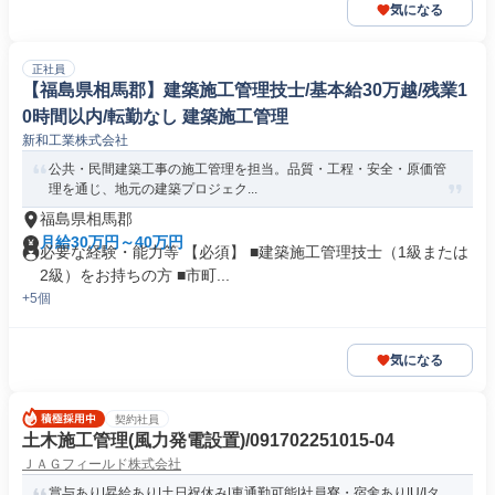
気になる
正社員
【福島県相馬郡】建築施工管理技士/基本給30万越/残業1
0時間以内/転勤なし 建築施工管理
新和工業株式会社
公共・民間建築工事の施工管理を担当。品質・工程・安全・原価管
理を通じ、地元の建築プロジェク...
福島県相馬郡
月給30万円～40万円
必要な経験・能力等 【必須】 ■建築施工管理技士（1級または
2級）をお持ちの方 ■市町...
+5個
気になる
契約社員
土木施工管理(風力発電設置)/091702251015-04
ＪＡＧフィールド株式会社
賞与あり|昇給あり|土日祝休み|車通勤可能|社員寮・宿舍あり|U/Iタ