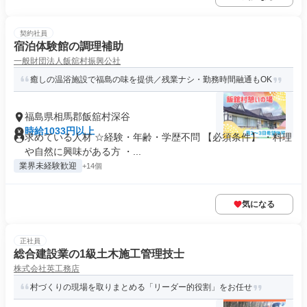
契約社員
宿泊体験館の調理補助
一般財団法人飯舘村振興公社
癒しの温浴施設で福島の味を提供／残業ナシ・勤務時間融通もOK
福島県相馬郡飯舘村深谷
時給1033円以上
求めている人材 ☆経験・年齢・学歴不問 【必須条件】 ・料理
や自然に興味がある方 ・...
業界未経験歓迎
+14個
気になる
正社員
総合建設業の1級土木施工管理技士
株式会社英工務店
村づくりの現場を取りまとめる「リーダー的役割」をお任せ