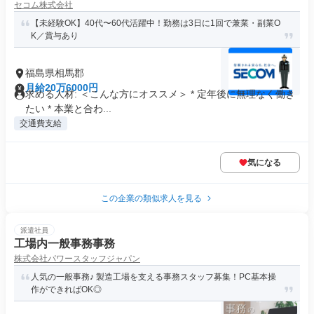
セコム株式会社
【未経験OK】40代〜60代活躍中！勤務は3日に1回で兼業・副業O
K／賞与あり
福島県相馬郡
月給20万6000円
求める人材: ＜こんな方にオススメ＞ * 定年後に無理なく働き
たい * 本業と合わ...
交通費支給
気になる
この企業の類似求人を見る
派遣社員
工場内一般事務事務
株式会社パワースタッフジャパン
人気の一般事務♪ 製造工場を支える事務スタッフ募集！PC基本操
作ができればOK◎