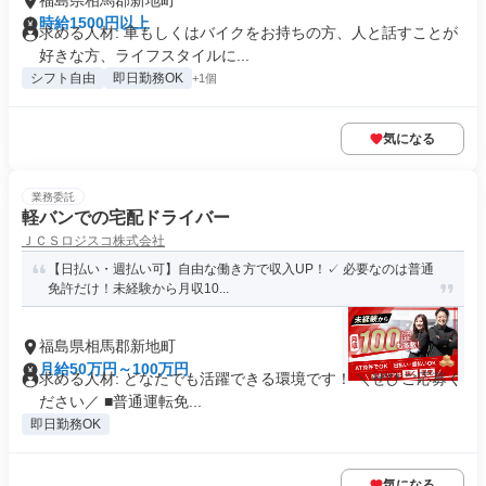
福島県相馬郡新地町
時給1500円以上
求める人材: 車もしくはバイクをお持ちの方、人と話すことが
好きな方、ライフスタイルに...
シフト自由
即日勤務OK
+1個
気になる
業務委託
軽バンでの宅配ドライバー
ＪＣＳロジスコ株式会社
【日払い・週払い可】自由な働き方で収入UP！✓ 必要なのは普通
免許だけ！未経験から月収10...
福島県相馬郡新地町
月給50万円～100万円
求める人材: どなたでも活躍できる環境です！ ＼ぜひご応募く
ださい／ ■普通運転免...
即日勤務OK
気になる