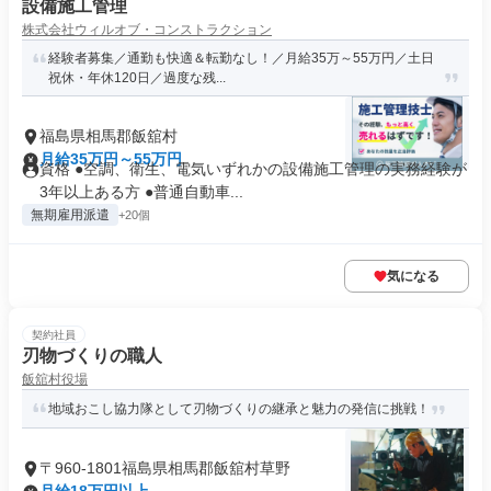
設備施工管理
株式会社ウィルオブ・コンストラクション
経験者募集／通勤も快適＆転勤なし！／月給35万～55万円／土日
祝休・年休120日／過度な残...
福島県相馬郡飯舘村
月給35万円～55万円
資格 ●空調、衛生、電気いずれかの設備施工管理の実務経験が
3年以上ある方 ●普通自動車...
無期雇用派遣
+20個
気になる
契約社員
刃物づくりの職人
飯舘村役場
地域おこし協力隊として刃物づくりの継承と魅力の発信に挑戦！
〒960-1801福島県相馬郡飯舘村草野