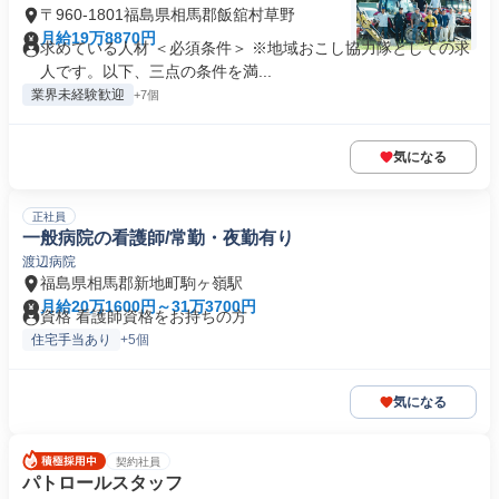
〒960-1801福島県相馬郡飯舘村草野
月給19万8870円
求めている人材 ＜必須条件＞ ※地域おこし協力隊としての求
人です。以下、三点の条件を満...
業界未経験歓迎
+7個
気になる
正社員
一般病院の看護師/常勤・夜勤有り
渡辺病院
福島県相馬郡新地町駒ヶ嶺駅
月給20万1600円～31万3700円
資格 看護師資格をお持ちの方
住宅手当あり
+5個
気になる
契約社員
パトロールスタッフ