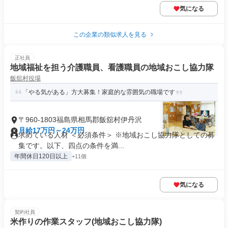
気になる
この企業の類似求人を見る
正社員
地域福祉を担う介護職員、看護職員の地域おこし協力隊
飯舘村役場
「やる気がある」方大募集！家庭的な雰囲気の職場です
〒960-1803福島県相馬郡飯舘村伊丹沢
月給17万円～24万円
求めている人材 ＜必須条件＞ ※地域おこし協力隊としての募
集です。以下、四点の条件を満...
年間休日120日以上
+11個
気になる
契約社員
米作りの作業スタッフ(地域おこし協力隊)