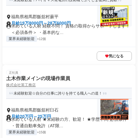
未経験歓迎！バイオマス発電所の技術職でふくしま復興に貢献
福島県相馬郡飯舘村蕨平
月給19万8000円～28万6000円
求めている人材 経験不問！ 資格の取得からサポートします！
＜必須条件＞ ・基本的な...
業界未経験歓迎
+12個
気になる
正社員
土木作業メインの現場作業員
株式会社英工務店
未経験歓迎☆自分の仕事に誇りを持てる職人への道！
福島県相馬郡飯舘村臼石
月給20万円～25万円
求めている人材 ★未経験の方、歓迎！ ★学歴不問 必須条件
・普通自動車免許（AT限...
業界未経験歓迎
+15個