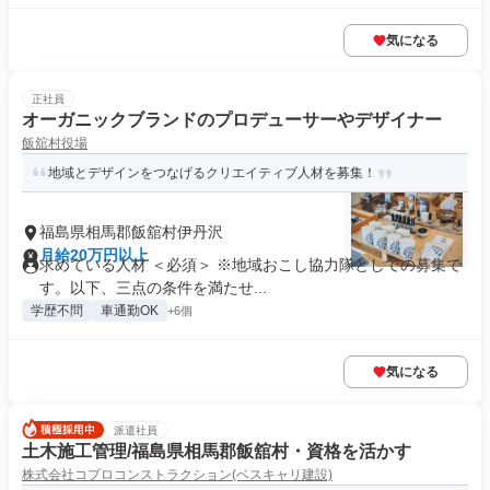
気になる
正社員
オーガニックブランドのプロデューサーやデザイナー
飯舘村役場
地域とデザインをつなげるクリエイティブ人材を募集！
福島県相馬郡飯舘村伊丹沢
月給20万円以上
求めている人材 ＜必須＞ ※地域おこし協力隊としての募集で
す。以下、三点の条件を満たせ...
学歴不問
車通勤OK
+6個
気になる
派遣社員
土木施工管理/福島県相馬郡飯舘村・資格を活かす
株式会社コプロコンストラクション(ベスキャリ建設)