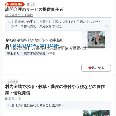
正社員
訪問介護のサービス提供責任者
株式会社ニチイ学館
お客様がご自宅で、自分らしく暮らし続けるお手伝いをしません
か？ 研修も充実、未経験者でも安...
福島県相馬郡新地町駒ケ嶺字新町
月給23万8610円～26万8610円
【必要資格】 介護福祉士実務者研修 介護福祉士
制服あり
業界未経験歓迎
+37個
気になる
契約社員
村内全域で水稲・牧草・蕎麦の作付や収穫などの農作
業・情報発信
飯舘村役場
農地の再生に挑む地域おこし協力隊