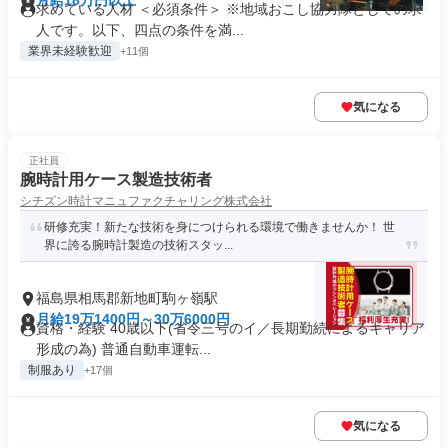
月給18万円以上
求めている人材 ＜必須条件＞ ※地域おこし協力隊としての求
人です。以下、四点の条件を満...
業界未経験歓迎
+11個
気になる
正社員
腕時計用ケース製造技術者
シチズン時計マニュファクチャリング株式会社
研修充実！新たな技術を身につけられる環境で働きませんか！ 世
界に誇る腕時計製造の技術スタッ...
福島県相馬郡新地町駒ヶ嶺駅
月給19万1400円～30万6000円
資格・経験 40歳以下(省令三号のイ／長期勤続によるキャリア
形成の為) 普通自動車運転...
制服あり
+17個
気になる