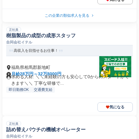
この企業の類似求人を見る
正社員
樹脂製品の成型の成形スタッフ
合同会社イテル
高収入を目指せるお仕事！
福島県相馬郡新地町
月給28万円～32万8000円
求める人材: ＼＼未経験の方も安心して0からのスタートがで
きます＼＼ 丁寧な研修で...
即日勤務OK
交通費支給
気になる
正社員
詰め替えパウチの機械オペレーター
合同会社イテル