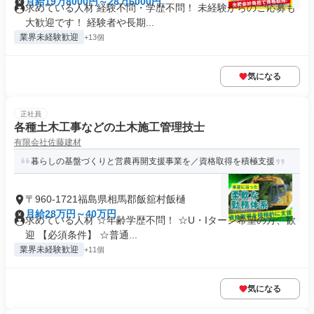
月給19万8000円～28万6000円
求めている人材 経験不問・学歴不問！ 未経験からのご応募も
大歓迎です！ 経験者や長期...
業界未経験歓迎
+13個
気になる
正社員
各種土木工事などの土木施工管理技士
有限会社佐藤建材
暮らしの基盤づくりと営農再開支援事業を／資格取得を積極支援
〒960-1721福島県相馬郡飯舘村飯樋
月給28万円～40万円
求めている人材 ☆年齢学歴不問！ ☆U・Iターン希望の方、歓
迎 【必須条件】 ☆普通...
業界未経験歓迎
+11個
気になる