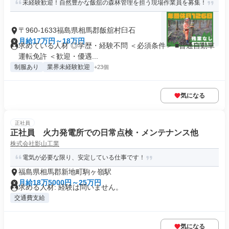
未経験歓迎！自然豊かな飯舘の森林管理を担う現場作業員を募集！
〒960-1633福島県相馬郡飯舘村臼石
月給17万円～18万円
求めている人材 ◎学歴・経験不問 ＜必須条件＞ ■普通自動車
運転免許 ＜歓迎・優遇...
制服あり
業界未経験歓迎
+23個
気になる
正社員
正社員 火力発電所での日常点検・メンテナンス他
株式会社影山工業
電気が必要な限り、安定している仕事です！
福島県相馬郡新地町駒ヶ嶺駅
月給18万5000円～25万円
求める人材: 経験は問いません。
交通費支給
気になる