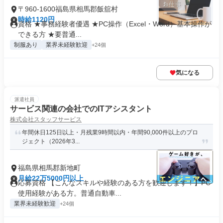
〒960-1600福島県相馬郡飯舘村
時給1120円
資格 ★事務経験者優遇 ★PC操作（Excel・Word）基本操作が
できる方 ★要普通...
制服あり
業界未経験歓迎
+24個
気になる
派遣社員
サービス関連の会社でのITアシスタント
株式会社スタッフサービス
年間休日125日以上・月残業9時間以内・年間90,000件以上のプロ
ジェクト（2026年3...
福島県相馬郡新地町
月給22万5000円以上
応募資格 【こんなスキルや経験のある方を歓迎します！】PC
使用経験がある方。普通自動車...
業界未経験歓迎
+24個