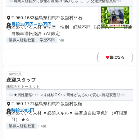
農業未経験から飯舘村農業の“伸びしろ”に！／交通費全額支給
〒960-1633福島県相馬郡飯舘村臼石
月給18万円～25万円
求めている人材 ★学歴・性別・経験不問 【必須条件】 ・普通
自動車運転免許（AT限定...
業界未経験歓迎
学歴不問
+5個
気になる
契約社員
送迎スタッフ
株式会社トーネット
★男性活躍中！＜未経験OK♫＞研修があるので安心♪長期安定◎
〒960-1721福島県相馬郡飯舘村飯樋
時給1085円
求めている人材 ▼必須スキル▼ 要普通自動車免許（AT限定
可） ★☆――――――――...
業界未経験歓迎
+16個