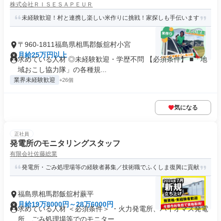
株式会社ＲＩＳＥＳＡＰＥＵＲ
未経験歓迎！村と連携し楽しい米作りに挑戦！家探しも手伝います
〒960-1811福島県相馬郡飯舘村小宮
月給25万円以上
求めている人材 ◎未経験歓迎・学歴不問 【必須条件】 ■「地
域おこし協力隊」の各種規...
業界未経験歓迎
+26個
気になる
正社員
発電所のモニタリングスタッフ
有限会社佐藤総業
発電所・ごみ処理場等の経験者募集／技術職でふくしま復興に貢献
福島県相馬郡飯舘村蕨平
月給19万8000円～28万6000円
求めている人材 ＜必須条件＞ ・火力発電所、バイオマス発電
所、ごみ処理場等でのモニター...