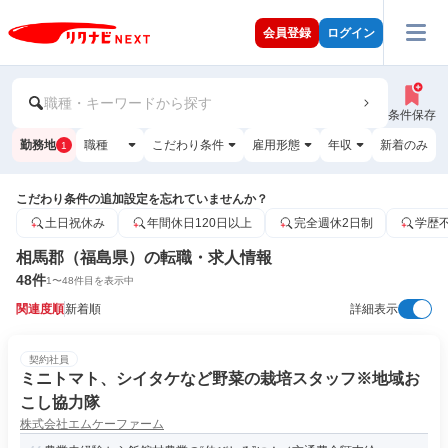
会員登録
ログイン
職種・キーワードから探す
条件保存
勤務地
職種
こだわり条件
雇用形態
年収
新着のみ
1
こだわり条件の追加設定を忘れていませんか？
土日祝休み
年間休日120日以上
完全週休2日制
学歴
相馬郡（福島県）の転職・求人情報
48
件
1
〜
48
件目を表示中
関連度順
新着順
詳細表示
契約社員
ミニトマト、シイタケなど野菜の栽培スタッフ※地域お
こし協力隊
株式会社エムケーファーム