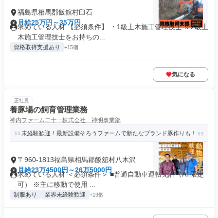
福島県相馬郡飯舘村臼石
月給25万円～35万円
求めている人材 【必須条件】 ・1級土木施工管理技士 ※2級土
木施工管理技士をお持ちの...
資格取得支援あり
+15個
気になる
正社員
養豚場の飼育管理業務
神内ファーム二十一株式会社 神明事業部
未経験歓迎！最新設備そろうファームで新たなブランド豚作りも！
〒960-1813福島県相馬郡飯舘村八木沢
月給23万4500円～26万5000円
求めている人材 ＜必須条件＞ ■普通自動車運転免許（AT限定
可） ※主に移動で使用 ...
制服あり
業界未経験歓迎
+19個