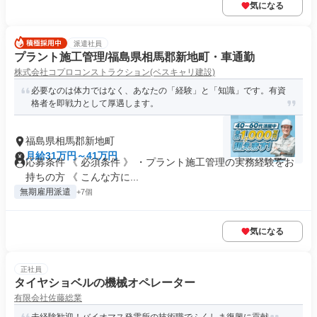
気になる
派遣社員
プラント施工管理/福島県相馬郡新地町・車通勤
株式会社コプロコンストラクション(ベスキャリ建設)
必要なのは体力ではなく、あなたの「経験」と「知識」です。有資
格者を即戦力として厚遇します。
福島県相馬郡新地町
月給31万円～41万円
応募条件 《 必須条件 》 ・プラント施工管理の実務経験をお
持ちの方 《 こんな方に...
無期雇用派遣
+7個
気になる
正社員
タイヤショベルの機械オペレーター
有限会社佐藤総業