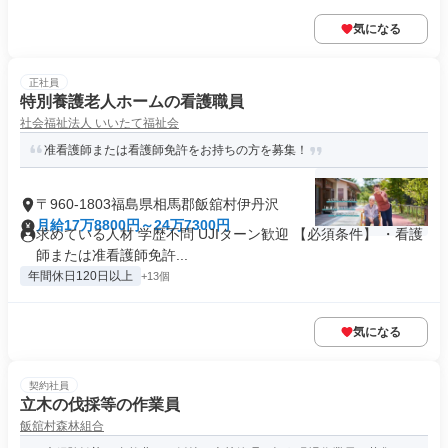
気になる
正社員
特別養護老人ホームの看護職員
社会福祉法人 いいたて福祉会
准看護師または看護師免許をお持ちの方を募集！
〒960-1803福島県相馬郡飯舘村伊丹沢
月給17万8800円～24万7300円
求めている人材 学歴不問 UJIターン歓迎 【必須条件】 ・看護
師または准看護師免許...
年間休日120日以上
+13個
気になる
契約社員
立木の伐採等の作業員
飯舘村森林組合