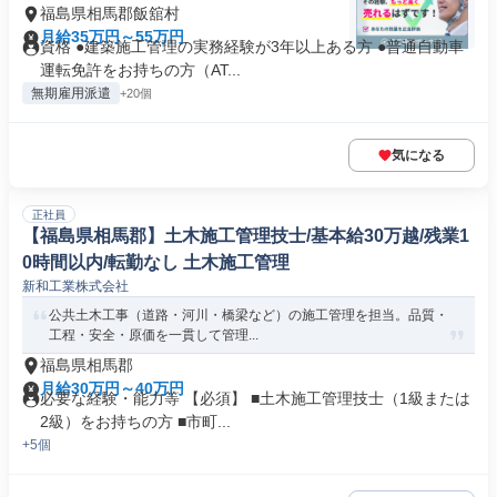
福島県相馬郡飯舘村
月給35万円～55万円
資格 ●建築施工管理の実務経験が3年以上ある方 ●普通自動車
運転免許をお持ちの方（AT...
無期雇用派遣
+20個
気になる
正社員
【福島県相馬郡】土木施工管理技士/基本給30万越/残業1
0時間以内/転勤なし 土木施工管理
新和工業株式会社
公共土木工事（道路・河川・橋梁など）の施工管理を担当。品質・
工程・安全・原価を一貫して管理...
福島県相馬郡
月給30万円～40万円
必要な経験・能力等 【必須】 ■土木施工管理技士（1級または
2級）をお持ちの方 ■市町...
+5個