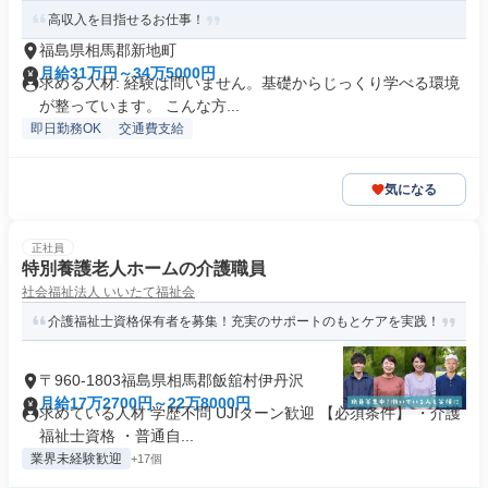
高収入を目指せるお仕事！
福島県相馬郡新地町
月給31万円～34万5000円
求める人材: 経験は問いません。基礎からじっくり学べる環境
が整っています。 こんな方...
即日勤務OK
交通費支給
気になる
正社員
特別養護老人ホームの介護職員
社会福祉法人 いいたて福祉会
介護福祉士資格保有者を募集！充実のサポートのもとケアを実践！
〒960-1803福島県相馬郡飯舘村伊丹沢
月給17万2700円～22万8000円
求めている人材 学歴不問 UJIターン歓迎 【必須条件】 ・介護
福祉士資格 ・普通自...
業界未経験歓迎
+17個