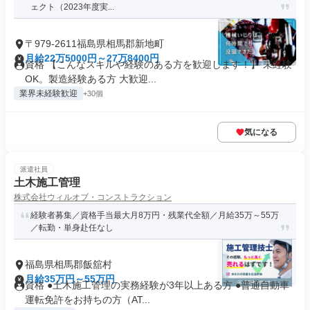
ェクト（2023年度実...
〒979-2611福島県相馬郡新地町
月給22万5000円～27万8400円
資格 【こんなスキルや経験のある方を歓迎します！】 未経験
OK。製造経験ある方 大歓迎...
業界未経験歓迎
+30個
気になる
派遣社員
土木施工管理
株式会社ウィルオブ・コンストラクション
経験者募集／資格手当最大月8万円・残業代全額／月給35万～55万
／転勤・単身赴任なし
福島県相馬郡飯舘村
月給35万円～55万円
資格 ●土木施工管理の実務経験が3年以上ある方 ●普通自動車
運転免許をお持ちの方（AT...