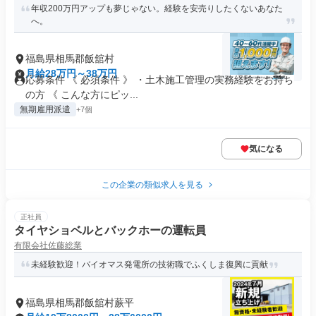
年収200万円アップも夢じゃない。経験を安売りしたくないあなた
へ。
福島県相馬郡飯舘村
月給28万円～38万円
応募条件 《 必須条件 》 ・土木施工管理の実務経験をお持ち
の方 《 こんな方にピッ...
無期雇用派遣
+7個
気になる
この企業の類似求人を見る
正社員
タイヤショベルとバックホーの運転員
有限会社佐藤総業
未経験歓迎！バイオマス発電所の技術職でふくしま復興に貢献
福島県相馬郡飯舘村蕨平