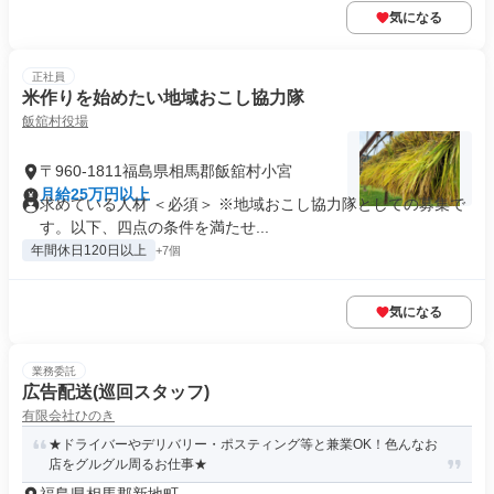
気になる
正社員
米作りを始めたい地域おこし協力隊
飯舘村役場
〒960-1811福島県相馬郡飯舘村小宮
月給25万円以上
求めている人材 ＜必須＞ ※地域おこし協力隊としての募集で
す。以下、四点の条件を満たせ...
年間休日120日以上
+7個
気になる
業務委託
広告配送(巡回スタッフ)
有限会社ひのき
★ドライバーやデリバリー・ポスティング等と兼業OK！色んなお
店をグルグル周るお仕事★