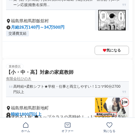
ーン応援|複数名採用...
福島県相馬郡飯舘村
月給26万140円～34万500円
交通費支給
気になる
業務委託
【小・中・高】対象の家庭教師
有限会社ひのき
高時給×柔軟シフト★学校・仕事と両立しやすい！1コマ90分2700
円以上
福島県相馬郡新地町
時給1800円以上
求める人材: ◆トップクラスの高時給！ ・1コマ90分で2,700
円以上、初心者で...
週1日からOK
シフト自由
+1個
ホーム
オファー
気になる