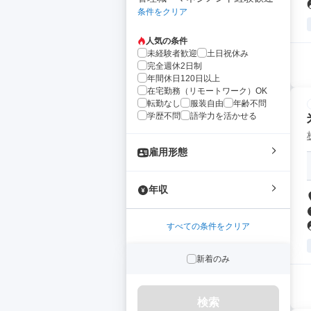
条件をクリア
人気の条件
未経験者歓迎
土日祝休み
完全週休2日制
年間休日120日以上
在宅勤務（リモートワーク）OK
転勤なし
服装自由
年齢不問
学歴不問
語学力を活かせる
雇用形態
年収
すべての条件をクリア
新着のみ
検索