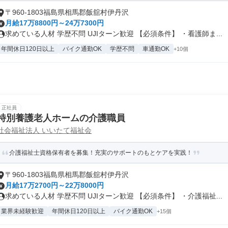
〒960-1803福島県相馬郡飯舘村伊丹沢
月給17万8800円～24万7300円
求めている人材 学歴不問 UJIターン歓迎 【必須条件】 ・看護師ま...
年間休日120日以上
バイク通勤OK
学歴不問
車通勤OK
+10個
正社員
特別養護老人ホームの介護職員
社会福祉法人 いいたて福祉会
介護福祉士資格保有者を募集！充実のサポートのもとケアを実践！
〒960-1803福島県相馬郡飯舘村伊丹沢
月給17万2700円～22万8000円
求めている人材 学歴不問 UJIターン歓迎 【必須条件】 ・介護福祉...
業界未経験歓迎
年間休日120日以上
バイク通勤OK
+15個