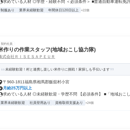
求めている人材 ◎学歴・経験不問 ＜必須条件＞ ■普通自動車運転免許.
制服あり
業界未経験歓迎
年間休日120日以上
+22個
契約社員
米作りの作業スタッフ(地域おこし協力隊)
株式会社ＲＩＳＥＳＡＰＥＵＲ
未経験歓迎！村と連携し楽しい米作りに挑戦！家探しも手伝います
〒960-1811福島県相馬郡飯舘村小宮
月給25万円以上
求めている人材 ◎未経験歓迎・学歴不問 【必須条件】 ■「地域おこし.
業界未経験歓迎
社員登用あり
資格取得支援あり
+24個