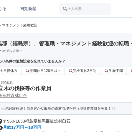
なる
閲覧履歴
求人検索
・マネジメント経験歓迎
馬郡（福島県）、管理職・マネジメント経験歓迎の転職
〜
8
件目を表示中
わり条件の追加設定を忘れていませんか？
土日祝休み
年間休日120日以上
完全週休2日制
学歴不問
契約社員
立木の伐採等の作業員
飯舘村森林組合
未経験歓迎！自然豊かな飯舘の森林管理を担う現場作業員を募集！
〒960-1633福島県相馬郡飯舘村臼石
月給17万円～18万円