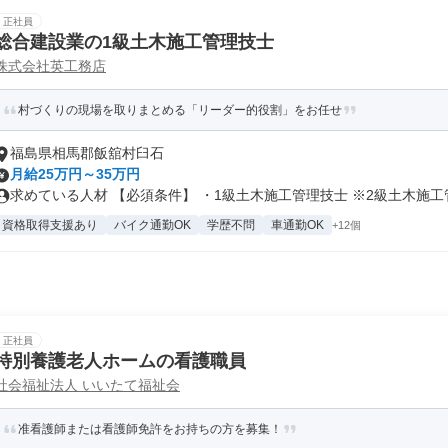
正社員
総合建設業の1級土木施工管理技士
株式会社英工務店
村づくりの現場を取りまとめる「リーダー的役割」をお任せ
福島県相馬郡飯舘村臼石
月給25万円～35万円
求めている人材 【必須条件】 ・1級土木施工管理技士 ※2級土木施工管.
資格取得支援あり
バイク通勤OK
学歴不問
車通勤OK
+12個
正社員
特別養護老人ホームの看護職員
社会福祉法人 いいたて福祉会
准看護師または看護師免許をお持ちの方を募集！