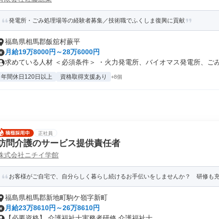
発電所・ごみ処理場等の経験者募集／技術職でふくしま復興に貢献
福島県相馬郡飯舘村蕨平
月給19万8000円～28万6000円
求めている人材 ＜必須条件＞ ・火力発電所、バイオマス発電所、ごみ処
年間休日120日以上
資格取得支援あり
+8個
正社員
訪問介護のサービス提供責任者
株式会社ニチイ学館
お客様がご自宅で、自分らしく暮らし続けるお手伝いをしませんか？ 研修も充実
福島県相馬郡新地町駒ケ嶺字新町
月給23万8610円～26万8610円
【必要資格】 介護福祉士実務者研修 介護福祉士