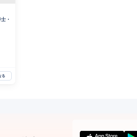
養士・
なる