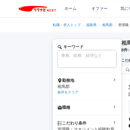
ホーム
オファー
気に
転職・求人トップ
/
福島県
/
相馬郡
/
管理職
相
キーワード
8
件
1
こだ
勤務地
相馬郡
条件をクリア
職種
こだわり条件
管理職・マネジメント経験歓迎