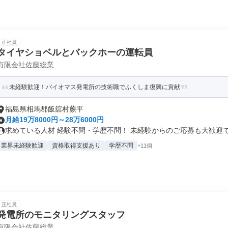
正社員
タイヤショベルとバックホーの運転員
有限会社佐藤総業
未経験歓迎！バイオマス発電所の技術職でふくしま復興に貢献
福島県相馬郡飯舘村蕨平
月給19万8000円～28万6000円
求めている人材 経験不問・学歴不問！ 未経験からのご応募も大歓迎です
業界未経験歓迎
資格取得支援あり
学歴不問
+11個
正社員
発電所のモニタリングスタッフ
有限会社佐藤総業