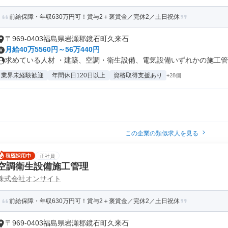
前給保障・年収630万円可！賞与2＋褒賞金／完休2／土日祝休
〒969-0403福島県岩瀬郡鏡石町久来石
月給40万5560円～56万440円
求めている人材 ・建築、空調・衛生設備、電気設備いずれかの施工管理
業界未経験歓迎
年間休日120日以上
資格取得支援あり
+28個
この企業の類似求人を見る
正社員
空調衛生設備施工管理
株式会社オンサイト
前給保障・年収630万円可！賞与2＋褒賞金／完休2／土日祝休
〒969-0403福島県岩瀬郡鏡石町久来石