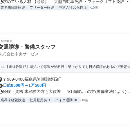
求めている人材 【必須】 ・大型自動車免許 ・フォークリフト免許 ・一.
業界未経験歓迎
フリーター歓迎
中途入社50％以上
+10個
契約社員
交通誘導・警備スタッフ
株式会社中央サービス
【未経験歓迎】週払いで毎週が給料日！早上がりでも日給保証があるので安定
〒969-0400福島県岩瀬郡鏡石町
日給8500円～1万500円
経験・資格 未経験の方も大歓迎！ ※18歳以上の方(警備業法により) ..
業界未経験歓迎
社員登用あり
バイク通勤OK
+10個