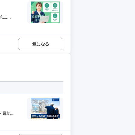
...
気になる
気...