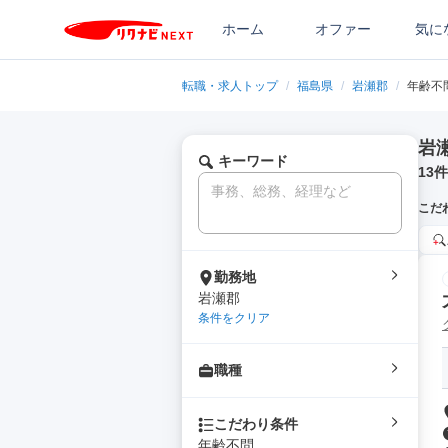
ホーム
オファー
気に
転職・求人トップ
/
福島県
/
岩瀬郡
/
年齢不
岩
キーワード
13
件
こだ
勤務地
岩瀬郡
条件をクリア
職種
こだわり条件
年齢不問