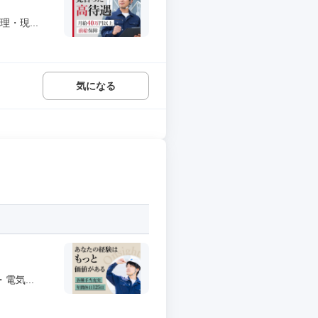
・現...
気になる
気...