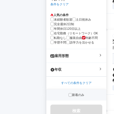
条件をクリア
人気の条件
未経験者歓迎
土日祝休み
完全週休2日制
年間休日120日以上
在宅勤務（リモートワーク）OK
転勤なし
服装自由
年齢不問
学歴不問
語学力を活かせる
雇用形態
年収
すべての条件をクリア
新着のみ
検索