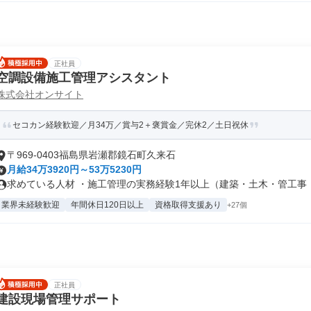
正社員
空調設備施工管理アシスタント
株式会社オンサイト
セコカン経験歓迎／月34万／賞与2＋褒賞金／完休2／土日祝休
〒969-0403福島県岩瀬郡鏡石町久来石
月給34万3920円～53万5230円
求めている人材 ・施工管理の実務経験1年以上（建築・土木・管工事・電
業界未経験歓迎
年間休日120日以上
資格取得支援あり
+27個
正社員
建設現場管理サポート