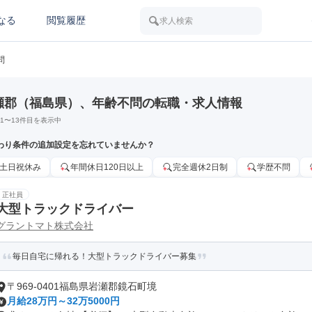
なる
閲覧履歴
求人検索
問
瀬郡（福島県）、年齢不問の転職・求人情報
1
〜
13
件目を表示中
わり条件の追加設定を忘れていませんか？
土日祝休み
年間休日120日以上
完全週休2日制
学歴不問
正社員
大型トラックドライバー
グラントマト株式会社
毎日自宅に帰れる！大型トラックドライバー募集
〒969-0401福島県岩瀬郡鏡石町境
月給28万円～32万5000円