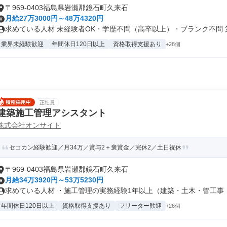
〒969-0403福島県岩瀬郡鏡石町久来石
月給27万3000円～48万4320円
求めている人材 未経験者OK・学歴不問（高卒以上）・ブランク不問 第二
業界未経験歓迎
年間休日120日以上
資格取得支援あり
+28個
正社員
建築施工管理アシスタント
株式会社オンサイト
セコカン経験歓迎／月34万／賞与2＋褒賞金／完休2／土日祝休
〒969-0403福島県岩瀬郡鏡石町久来石
月給34万3920円～53万5230円
求めている人材 ・施工管理の実務経験1年以上（建築・土木・管工事・電
年間休日120日以上
資格取得支援あり
フリーター歓迎
+26個