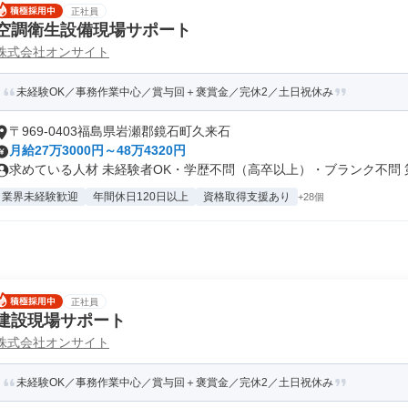
正社員
空調衛生設備現場サポート
株式会社オンサイト
未経験OK／事務作業中心／賞与回＋褒賞金／完休2／土日祝休み
〒969-0403福島県岩瀬郡鏡石町久来石
月給27万3000円～48万4320円
求めている人材 未経験者OK・学歴不問（高卒以上）・ブランク不問 第二
業界未経験歓迎
年間休日120日以上
資格取得支援あり
+28個
正社員
建設現場サポート
株式会社オンサイト
未経験OK／事務作業中心／賞与回＋褒賞金／完休2／土日祝休み