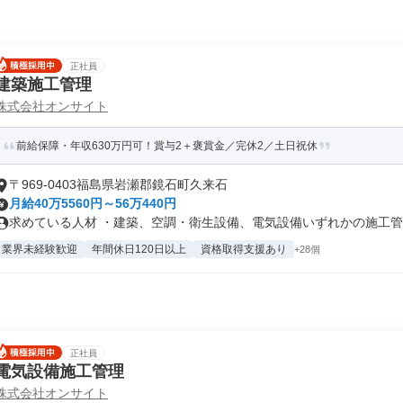
正社員
建築施工管理
株式会社オンサイト
前給保障・年収630万円可！賞与2＋褒賞金／完休2／土日祝休
〒969-0403福島県岩瀬郡鏡石町久来石
月給40万5560円～56万440円
求めている人材 ・建築、空調・衛生設備、電気設備いずれかの施工管理
業界未経験歓迎
年間休日120日以上
資格取得支援あり
+28個
正社員
電気設備施工管理
株式会社オンサイト