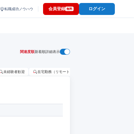
会員登録
ログイン
転職成功ノウハウ
無料
関連度順
新着順
詳細表示
未経験者歓迎
在宅勤務（リモートワーク）OK
家賃補助・住宅手当