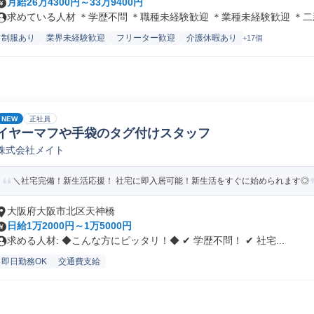
月給26万4300円～33万9400円
求めている人材 ＊学歴不問 ＊職種未経験歓迎 ＊業種未経験歓迎 ＊二新.
制服あり
業界未経験歓迎
フリーター歓迎
介護休暇あり
+17個
NEW
正社員
イヤーマフや手袋のタグ付けスタッフ
株式会社メイト
＼社宅完備！新生活応援！ 社宅に即入居可能！新生活をすぐに始められます◎
大阪府大阪市北区天神橋
日給1万2000円～1万5000円
求める人材: ◆こんな方にピッタリ！◆ ✔ 学歴不問！ ✔ 社宅...
即日勤務OK
交通費支給