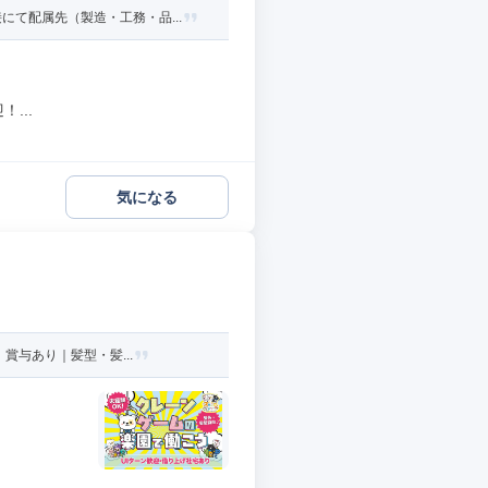
て配属先（製造・工務・品...
...
気になる
賞与あり｜髪型・髪...