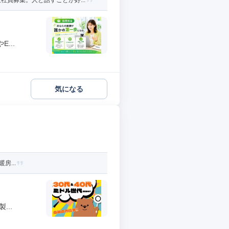
員募集。人と話すことが好...
...
気になる
房...
..