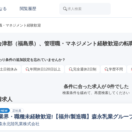
なる
閲覧履歴
求人検索
職・マネジメント経験歓迎
会津郡（福島県）、管理職・マネジメント経験歓迎の転
わり条件の追加設定を忘れていませんか？
土日祝休み
年間休日120日以上
完全週休2日制
学歴不問
条件に合った求人が 0件でした
検索条件を緩めて、再度検索してください
着求人
NEW
正社員
業界・職種未経験歓迎!【福井/製造職】森永乳業グループ
森永北陸乳業株式会社
ペレーター/ラインマネージャー(食品/飲料/たばこ)