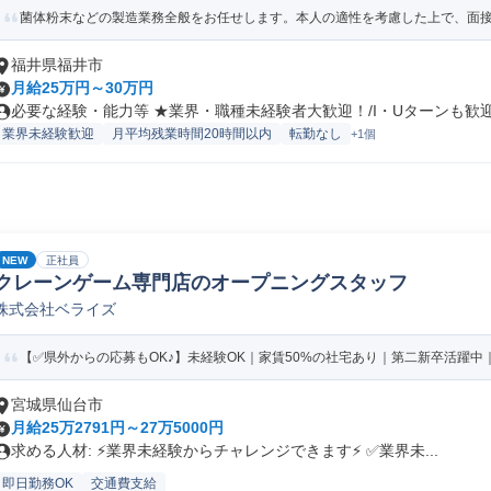
菌体粉末などの製造業務全般をお任せします。本人の適性を考慮した上で、面接に
福井県福井市
月給25万円～30万円
必要な経験・能力等 ★業界・職種未経験者大歓迎！/I・Uターンも歓迎！
業界未経験歓迎
月平均残業時間20時間以内
転勤なし
+1個
NEW
正社員
クレーンゲーム専門店のオープニングスタッフ
株式会社ベライズ
【✅️県外からの応募もOK♪】未経験OK｜家賃50%の社宅あり｜第二新卒活躍中｜
宮城県仙台市
月給25万2791円～27万5000円
求める人材: ⚡️業界未経験からチャレンジできます⚡️ ✅️業界未...
即日勤務OK
交通費支給