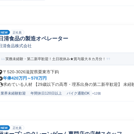
NEW
正社員
日清食品の製造オペレーター
日清食品株式会社
実務未経験・第二新卒歓迎！土日祝休み★賞与最大８カ月分！
〒520-3026滋賀県栗東市下鈎
年俸420万円～570万円
求めている人材 【29歳以下の高専・理系出身の第二新卒歓迎】 未経験か
業界未経験歓迎
年間休日120日以上
バイク通勤OK
+12個
NEW
正社員