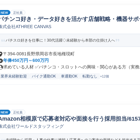
NEW
正社員
パチンコ好き・データ好きを活かす店舗戦略・機器サポ
株式会社ATHREE CANVAS
パチスロ好きを仕事に！30代活躍◇未経験から本部の仕掛け人へ
〒394-0081長野県岡谷市長地権現町
年俸450万円～600万円
求めている人材 ✅パチンコ・スロットへの興味・関心がある方（実務未
業界未経験歓迎
バイク通勤OK
車通勤OK
転勤なし
+12個
NEW
正社員
Amazon相模原で応募者対応や面接を行う採用担当/61578_
株式会社ワールドスタッフィング