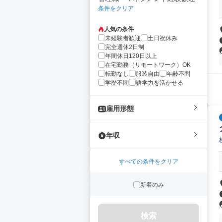
条件をクリア
人気の条件
未経験者歓迎
土日祝休み
完全週休2日制
年間休日120日以上
在宅勤務（リモートワーク）OK
転勤なし
服装自由
年齢不問
学歴不問
語学力を活かせる
雇用形態
年収
すべての条件をクリア
新着のみ
検索