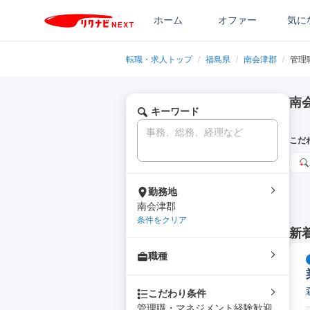
ホーム
オファー
気に
転職・求人トップ
/
福島県
/
南会津郡
/
管理
南
キーワード
こだ
勤務地
南会津郡
条件をクリア
新
職種
こだわり条件
管理職・マネジメント経験歓迎