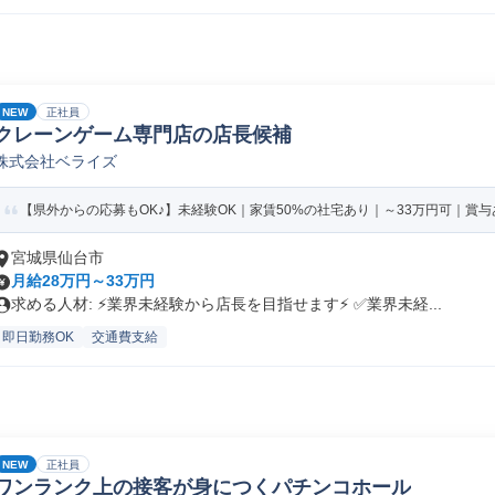
NEW
正社員
クレーンゲーム専門店の店長候補
株式会社ベライズ
【県外からの応募もOK♪】未経験OK｜家賃50%の社宅あり｜～33万円可｜賞与あ
宮城県仙台市
月給28万円～33万円
求める人材: ⚡️業界未経験から店長を目指せます⚡️ ✅️業界未経...
即日勤務OK
交通費支給
NEW
正社員
ワンランク上の接客が身につくパチンコホール