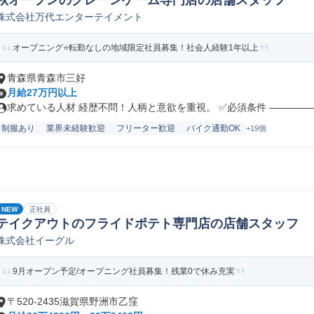
秋オープンのクレーンゲーム専門店の店舗スタッフ
株式会社万代エンターテイメント
オープニング⭐転勤なしの地域限定社員募集！社会人経験1年以上
青森県青森市三好
月給27万円以上
求めている人材 経歴不問！人柄と意欲を重視。 ✅必須条件 ――――――
制服あり
業界未経験歓迎
フリーター歓迎
バイク通勤OK
+19個
NEW
正社員
テイクアウトのフライドポテト専門店の店舗スタッフ
株式会社イーグル
9月オープン予定/オープニング社員募集！残業0で休み充実
〒520-2435滋賀県野洲市乙窪