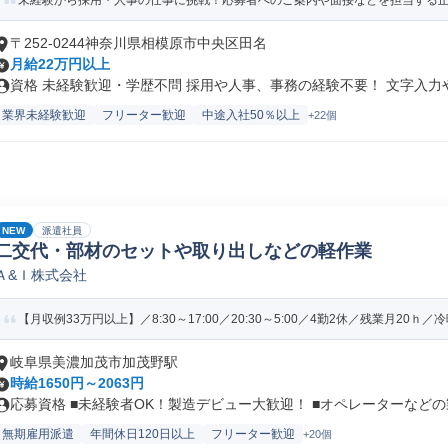
未経験から採用・人事の仕事に挑戦！応募者へのご案内や面接などを担当する正社
〒252-0244神奈川県相模原市中央区田名
月給22万円以上
資格 未経験歓迎・学歴不問 採用や人事、事務の経験不要！ 文字入力やE
業界未経験歓迎
フリーター歓迎
中途入社50％以上
+22個
NEW
派遣社員
二交代・部材のセットや取り出しなどの軽作業
Ａ&Ｉ株式会社
【月収例33万円以上】／8:30～17:00／20:30～5:00／4勤2休／残業月20ｈ／冷暖
岐阜県美濃加茂市加茂野駅
時給1650円～2063円
応募資格 ■未経験者OK！製造デビュー大歓迎！ ■オペレーターなどの製.
無期雇用派遣
年間休日120日以上
フリーター歓迎
+20個