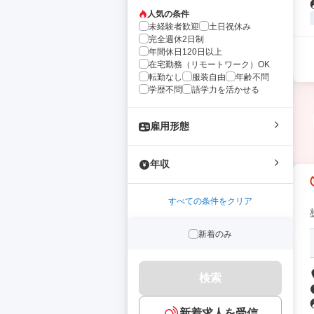
人気の条件
未経験者歓迎
土日祝休み
完全週休2日制
年間休日120日以上
在宅勤務（リモートワーク）OK
転勤なし
服装自由
年齢不問
学歴不問
語学力を活かせる
雇用形態
年収
すべての条件をクリア
新着のみ
検索
新着求人を受信