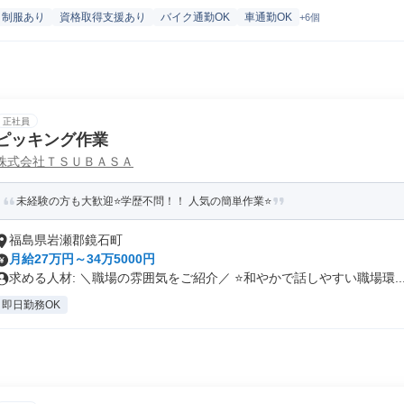
制服あり
資格取得支援あり
バイク通勤OK
車通勤OK
+6個
正社員
ピッキング作業
株式会社ＴＳＵＢＡＳＡ
未経験の方も大歓迎⭐️学歴不問！！ 人気の簡単作業⭐️
福島県岩瀬郡鏡石町
月給27万円～34万5000円
求める人材: ＼職場の雰囲気をご紹介／ ⭐和やかで話しやすい職場環..
即日勤務OK