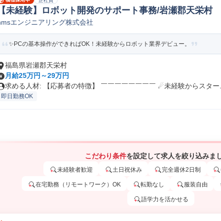
正社員
【未経験】ロボット開発のサポート事務/岩瀬郡天栄村
nmsエンジニアリング株式会社
✨PCの基本操作ができればOK！未経験からロボット業界デビュー。
福島県岩瀬郡天栄村
月給25万円～29万円
求める人材: 【応募者の特徴】 ￣￣￣￣￣￣￣￣ ☄未経験からスター..
即日勤務OK
こだわり条件
を設定して求人を絞り込みま
未経験者歓迎
土日祝休み
完全週休2日制
在宅勤務（リモートワーク）OK
転勤なし
服装自由
語学力を活かせる