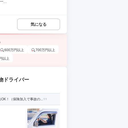
..
気になる
う
600万円以上
700万円以上
万円以上
貨物ドライバー
K！（保険加入で事故の...