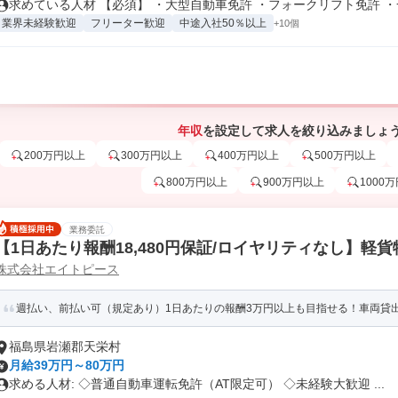
求めている人材 【必須】 ・大型自動車免許 ・フォークリフト免許 ・一.
業界未経験歓迎
フリーター歓迎
中途入社50％以上
+10個
年収
を設定して求人を絞り込みましょ
200万円以上
300万円以上
400万円以上
500万円以上
800万円以上
900万円以上
1000
業務委託
【1日あたり報酬18,480円保証/ロイヤリティなし】軽
株式会社エイトピース
週払い、前払い可（規定あり）1日あたりの報酬3万円以上も目指せる！車両貸出O
福島県岩瀬郡天栄村
月給39万円～80万円
求める人材: ◇普通自動車運転免許（AT限定可） ◇未経験大歓迎 ...