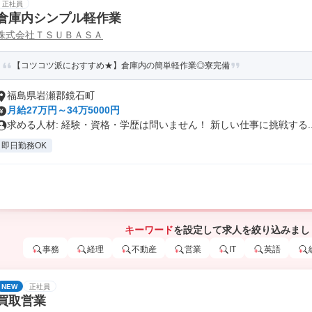
正社員
倉庫内シンプル軽作業
株式会社ＴＳＵＢＡＳＡ
【コツコツ派におすすめ★】倉庫内の簡単軽作業◎寮完備
福島県岩瀬郡鏡石町
月給27万円～34万5000円
求める人材: 経験・資格・学歴は問いません！ 新しい仕事に挑戦する..
即日勤務OK
キーワード
を設定して求人を絞り込みまし
事務
経理
不動産
営業
IT
英語
NEW
正社員
買取営業