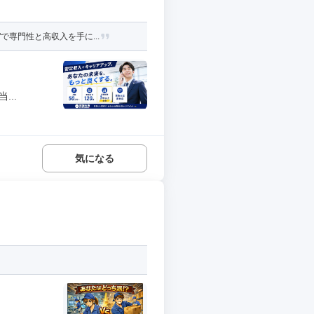
専門性と高収入を手に...
..
気になる