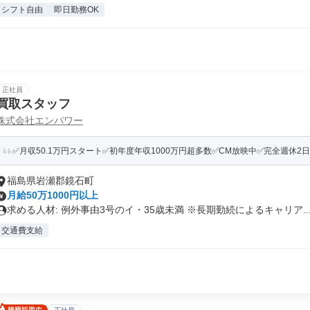
シフト自由
即日勤務OK
正社員
買取スタッフ
株式会社エンパワー
✅月収50.1万円スタート✅初年度年収1000万円超多数✅CM放映中✅完全週休2
福島県岩瀬郡鏡石町
月給50万1000円以上
求める人材: 例外事由3号のイ・35歳未満 ※長期勤続によるキャリア..
交通費支給