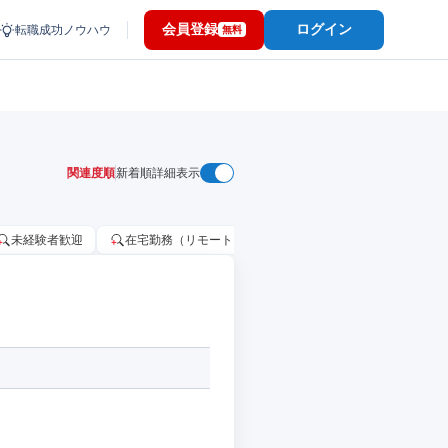
会員登録
ログイン
転職成功ノウハウ
無料
関連度順
新着順
詳細表示
未経験者歓迎
在宅勤務（リモートワーク）OK
家賃補助・住宅手当