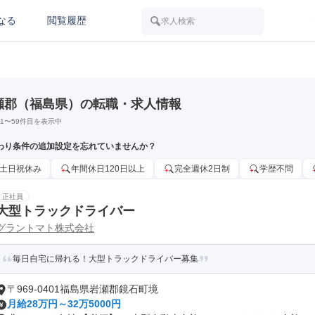
なる
閲覧履歴
求人検索
瀬郡（福島県）の転職・求人情報
1
〜
59
件目を表示中
わり条件の追加設定を忘れていませんか？
土日祝休み
年間休日120日以上
完全週休2日制
学歴不問
正社員
大型トラックドライバー
グラントマト株式会社
毎日自宅に帰れる！大型トラックドライバー募集
〒969-0401福島県岩瀬郡鏡石町境
月給28万円～32万5000円