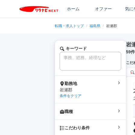
ホーム
オファー
気に
転職・求人トップ
/
福島県
/
岩瀬郡
岩
キーワード
59
件
こだ
勤務地
岩瀬郡
条件をクリア
職種
こだわり条件