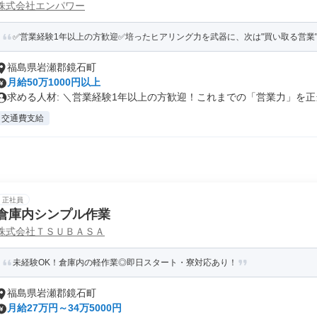
株式会社エンパワー
✅営業経験1年以上の方歓迎✅培ったヒアリング力を武器に、次は"買い取る営業"で
福島県岩瀬郡鏡石町
月給50万1000円以上
求める人材: ＼営業経験1年以上の方歓迎！これまでの「営業力」を正当.
交通費支給
正社員
倉庫内シンプル作業
株式会社ＴＳＵＢＡＳＡ
未経験OK！倉庫内の軽作業◎即日スタート・寮対応あり！
福島県岩瀬郡鏡石町
月給27万円～34万5000円