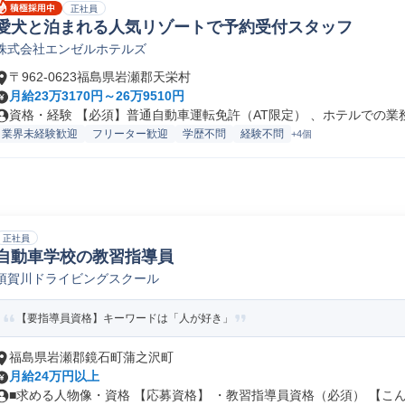
正社員
愛犬と泊まれる人気リゾートで予約受付スタッフ
株式会社エンゼルホテルズ
〒962-0623福島県岩瀬郡天栄村
月給23万3170円～26万9510円
資格・経験 【必須】普通自動車運転免許（AT限定） 、ホテルでの業務に
業界未経験歓迎
フリーター歓迎
学歴不問
経験不問
+4個
正社員
自動車学校の教習指導員
須賀川ドライビングスクール
【要指導員資格】キーワードは「人が好き」
福島県岩瀬郡鏡石町蒲之沢町
月給24万円以上
■求める人物像・資格 【応募資格】 ・教習指導員資格（必須） 【こん.