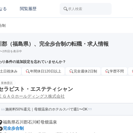
なる
閲覧履歴
求人検索
合制
川郡（福島県）、完全歩合制の転職・求人情報
〜
2
件目を表示中
わり条件の追加設定を忘れていませんか？
土日祝休み
年間休日120日以上
完全週休2日制
学歴不問
業務委託
セラピスト・エステティシャン
ＥＧＡＯホールディングス株式会社
施術料50%還元｜母畑温泉のホテルスパで週1〜OK
福島県石川郡石川町母畑温泉
完全歩合制