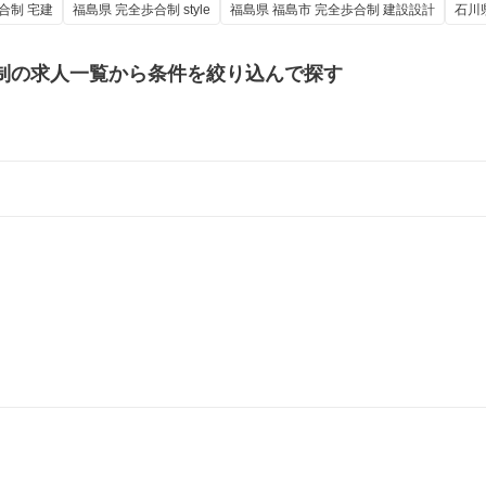
合制 宅建
福島県 完全歩合制 style
福島県 福島市 完全歩合制 建設設計
石川
制の
求人一覧から条件を絞り込んで探す