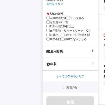
条件をクリア
人気の条件
未経験者歓迎
土日祝休み
完全週休2日制
年間休日120日以上
在宅勤務（リモートワーク）OK
転勤なし
服装自由
年齢不問
学歴不問
語学力を活かせる
雇用形態
年収
すべての条件をクリア
新着のみ
検索