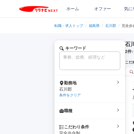
ホーム
オファー
気に
転職・求人トップ
/
福島県
/
石川郡
/
完全歩
石
キーワード
2
件
1
こだ
勤務地
石川郡
条件をクリア
職種
こだわり条件
完全歩合制