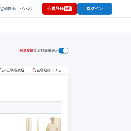
会員登録
ログイン
転職成功ノウハウ
無料
関連度順
新着順
詳細表示
未経験者歓迎
在宅勤務（リモートワーク）OK
家賃補助・住宅手当