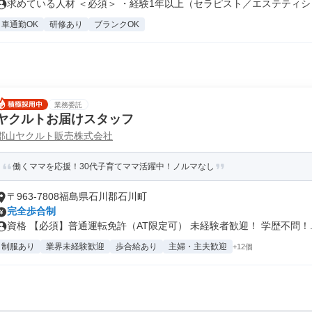
求めている人材 ＜必須＞ ・経験1年以上（セラピスト／エステティシャ
車通勤OK
研修あり
ブランクOK
業務委託
ヤクルトお届けスタッフ
郡山ヤクルト販売株式会社
働くママを応援！30代子育てママ活躍中！ノルマなし
〒963-7808福島県石川郡石川町
完全歩合制
資格 【必須】普通運転免許（AT限定可） 未経験者歓迎！ 学歴不問！..
制服あり
業界未経験歓迎
歩合給あり
主婦・主夫歓迎
+12個