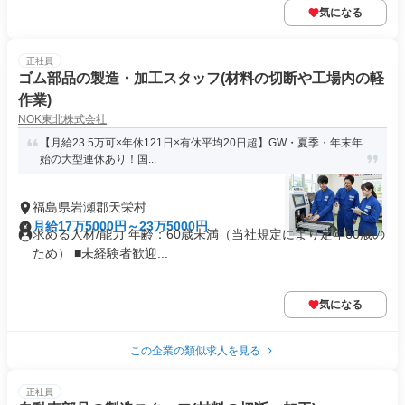
気になる
正社員
ゴム部品の製造・加工スタッフ(材料の切断や工場内の軽
作業)
NOK東北株式会社
【月給23.5万可×年休121日×有休平均20日超】GW・夏季・年末年
始の大型連休あり！国...
福島県岩瀬郡天栄村
月給17万5000円～23万5000円
求める人材/能力 年齢：60歳未満（当社規定により定年60歳の
ため） ■未経験者歓迎...
気になる
この企業の類似求人を見る
正社員