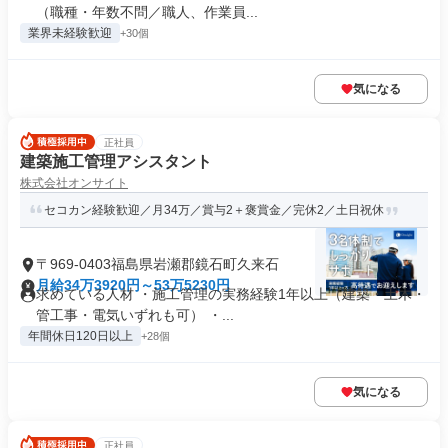
（職種・年数不問／職人、作業員...
業界未経験歓迎
+30個
気になる
正社員
建築施工管理アシスタント
株式会社オンサイト
セコカン経験歓迎／月34万／賞与2＋褒賞金／完休2／土日祝休
〒969-0403福島県岩瀬郡鏡石町久来石
月給34万3920円～53万5230円
求めている人材 ・施工管理の実務経験1年以上（建築・土木・
管工事・電気いずれも可） ・...
年間休日120日以上
+28個
気になる
正社員