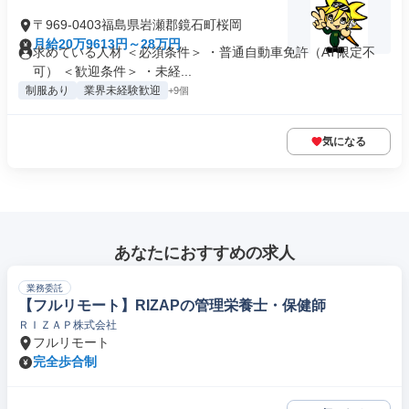
〒969-0403福島県岩瀬郡鏡石町桜岡
月給20万9613円～28万円
求めている人材 ＜必須条件＞ ・普通自動車免許（AT限定不
可） ＜歓迎条件＞ ・未経...
制服あり
業界未経験歓迎
+9個
気になる
あなたにおすすめの求人
業務委託
【フルリモート】RIZAPの管理栄養士・保健師
ＲＩＺＡＰ株式会社
フルリモート
完全歩合制