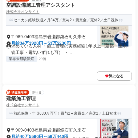
空調設備施工管理アシスタント
株式会社オンサイト
セコカン経験歓迎／月34万／賞与2＋褒賞金／完休2／土日祝休
〒969-0403福島県岩瀬郡鏡石町久来石
月給34万3920円～53万5230円
求めている人材 ・施工管理の実務経験1年以上（建築・土木・
管工事・電気いずれも可） ・...
業界未経験歓迎
+29個
気になる
正社員
建築施工管理
株式会社オンサイト
前給保障・年収630万円可！賞与2＋褒賞金／完休2／土日祝休
〒969-0403福島県岩瀬郡鏡石町久来石
月給40万5560円～56万440円