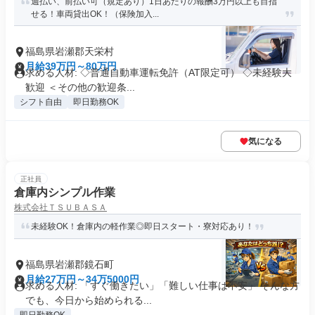
週払い、前払い可（規定あり）1日あたりの報酬3万円以上も目指
せる！車両貸出OK！（保険加入...
福島県岩瀬郡天栄村
月給39万円～80万円
求める人材: ◇普通自動車運転免許（AT限定可） ◇未経験大
歓迎 ＜その他の歓迎条...
シフト自由
即日勤務OK
気になる
正社員
倉庫内シンプル作業
株式会社ＴＳＵＢＡＳＡ
未経験OK！倉庫内の軽作業◎即日スタート・寮対応あり！
福島県岩瀬郡鏡石町
月給27万円～34万5000円
求める人材: 「すぐ働きたい」「難しい仕事は不安」 そんな方
でも、今日から始められる...