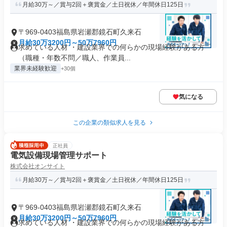
月給30万～／賞与2回＋褒賞金／土日祝休／年間休日125日
〒969-0403福島県岩瀬郡鏡石町久来石
月給30万3200円～50万7960円
求めている人材 ・建設業界での何らかの現場経験がある方
（職種・年数不問／職人、作業員...
業界未経験歓迎
+30個
気になる
この企業の類似求人を見る
正社員
電気設備現場管理サポート
株式会社オンサイト
月給30万～／賞与2回＋褒賞金／土日祝休／年間休日125日
〒969-0403福島県岩瀬郡鏡石町久来石
月給30万3200円～50万7960円
求めている人材 ・建設業界での何らかの現場経験がある方