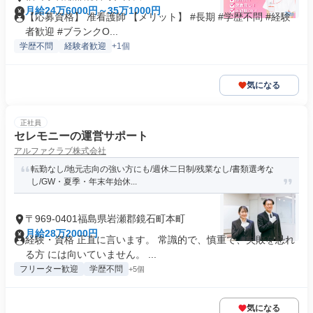
月給24万6000円～35万1000円
【応募資格】 准看護師 【メリット】 #長期 #学歴不問 #経験
者歓迎 #ブランクO...
学歴不問
経験者歓迎
+1個
気になる
正社員
セレモニーの運営サポート
アルファクラブ株式会社
転勤なし/地元志向の強い方にも/週休二日制/残業なし/書類選考な
し/GW・夏季・年末年始休...
〒969-0401福島県岩瀬郡鏡石町本町
月給28万2000円
経験・資格 正直に言います。 常識的で、慎重で、失敗を恐れ
る方 には向いていません。 ...
フリーター歓迎
学歴不問
+5個
気になる