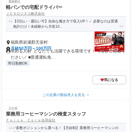
業務委託
軽バンでの宅配ドライバー
ＪＣＳロジスコ株式会社
【日払い・週払い可】自由な働き方で収入UP！✓ 必要なのは普通
免許だけ！未経験から月収10...
福島県岩瀬郡天栄村
月給50万円～100万円
求める人材: どなたでも活躍できる環境です！ ＼ぜひご応募く
ださい／ ■普通運転免...
即日勤務OK
気になる
この企業の類似求人を見る
正社員
業務用コーヒーマシンの検査スタッフ
Ｆｏｒｃｅ Ｃｏｒｅ合同会社
✅多数ポジションから選べる！【月給制】業務用コーヒーマシンの