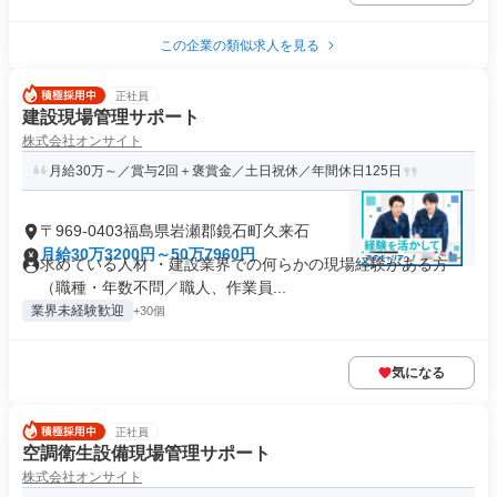
この企業の類似求人を見る
正社員
建設現場管理サポート
株式会社オンサイト
月給30万～／賞与2回＋褒賞金／土日祝休／年間休日125日
〒969-0403福島県岩瀬郡鏡石町久来石
月給30万3200円～50万7960円
求めている人材 ・建設業界での何らかの現場経験がある方
（職種・年数不問／職人、作業員...
業界未経験歓迎
+30個
気になる
正社員
空調衛生設備現場管理サポート
株式会社オンサイト