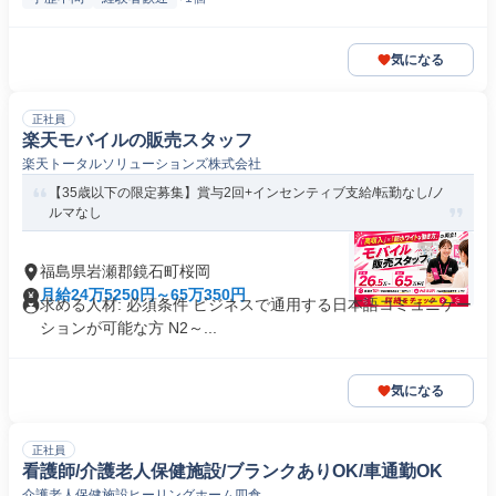
気になる
正社員
楽天モバイルの販売スタッフ
楽天トータルソリューションズ株式会社
【35歳以下の限定募集】賞与2回+インセンティブ支給/転勤なし/ノ
ルマなし
福島県岩瀬郡鏡石町桜岡
月給24万5250円～65万350円
求める人材: 必須条件 ビジネスで通用する日本語コミュニケー
ションが可能な方 N2～...
気になる
正社員
看護師/介護老人保健施設/ブランクありOK/車通勤OK
介護老人保健施設ヒーリングホーム四倉