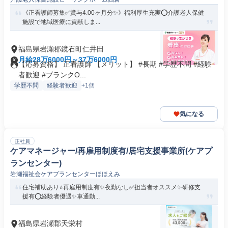
《正看護師募集✅️賞与4.00ヶ月分✨》福利厚生充実⭕介護老人保健
施設で地域医療に貢献しま...
福島県岩瀬郡鏡石町仁井田
月給28万6000円～37万6000円
【応募資格】 正看護師 【メリット】 #長期 #学歴不問 #経験
者歓迎 #ブランクO...
学歴不問
経験者歓迎
+1個
気になる
正社員
ケアマネージャー/再雇用制度有/居宅支援事業所(ケアプ
ランセンター)
岩瀬福祉会ケアプランセンターほほえみ
住宅補助あり⭐️再雇用制度有✨夜勤なし✅️担当者オススメ✨研修支
援有⭕️経験者優遇✨車通勤...
福島県岩瀬郡天栄村