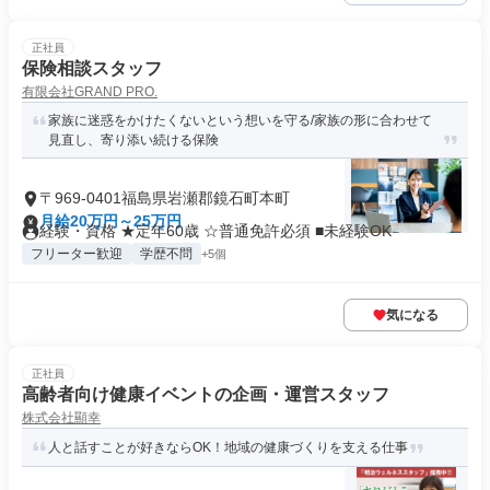
正社員
保険相談スタッフ
有限会社GRAND PRO.
家族に迷惑をかけたくないという想いを守る/家族の形に合わせて
見直し、寄り添い続ける保険
〒969-0401福島県岩瀬郡鏡石町本町
月給20万円～25万円
経験・資格 ★定年60歳 ☆普通免許必須 ■未経験OK
フリーター歓迎
学歴不問
+5個
気になる
正社員
高齢者向け健康イベントの企画・運営スタッフ
株式会社顯幸
人と話すことが好きならOK！地域の健康づくりを支える仕事