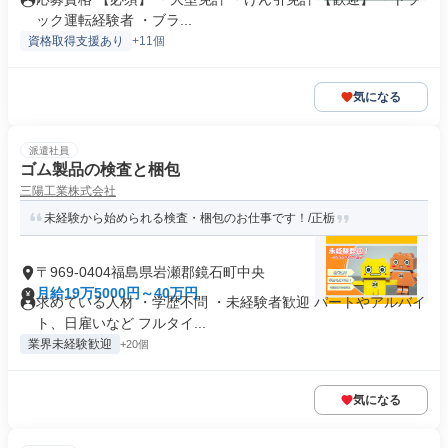
ック運転経験者 ・ブラ...
資格取得支援あり
+11個
気になる
派遣社員
ゴム製品の検査と梱包
三陽工業株式会社
未経験から始められる検査・梱包のお仕事です！/正栃
〒969-0404福島県岩瀬郡鏡石町中央
月給19万5000円～40万円
求めている人材 ・学歴不問 ・未経験者歓迎 パートやアルバイ
ト、日雇いなど フルタイ...
業界未経験歓迎
+20個
気になる