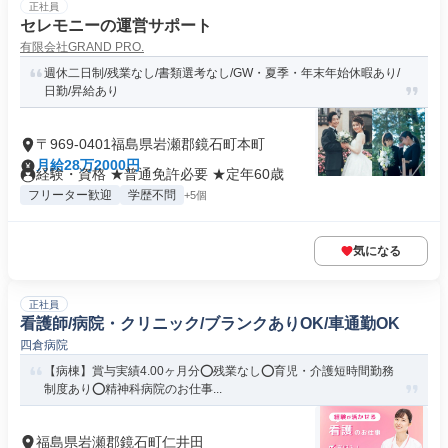
正社員
セレモニーの運営サポート
有限会社GRAND PRO.
週休二日制/残業なし/書類選考なし/GW・夏季・年末年始休暇あり/
日勤/昇給あり
〒969-0401福島県岩瀬郡鏡石町本町
月給28万2000円
経験・資格 ★普通免許必要 ★定年60歳
フリーター歓迎
学歴不問
+5個
気になる
正社員
看護師/病院・クリニック/ブランクありOK/車通勤OK
四倉病院
【病棟】賞与実績4.00ヶ月分⭕残業なし⭕育児・介護短時間勤務
制度あり⭕精神科病院のお仕事...
福島県岩瀬郡鏡石町仁井田