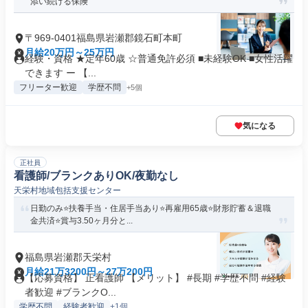
添い続ける保険
〒969-0401福島県岩瀬郡鏡石町本町
月給20万円～25万円
経験・資格 ★定年60歳 ☆普通免許必須 ■未経験OK ■女性活躍
できます ー 【...
フリーター歓迎
学歴不問
+5個
気になる
正社員
看護師/ブランクありOK/夜勤なし
天栄村地域包括支援センター
日勤のみ⭐扶養手当・住居手当あり⭐再雇用65歳⭐財形貯蓄＆退職
金共済⭐賞与3.50ヶ月分と...
福島県岩瀬郡天栄村
月給21万3200円～27万200円
【応募資格】 正看護師 【メリット】 #長期 #学歴不問 #経験
者歓迎 #ブランクO...
学歴不問
経験者歓迎
+1個