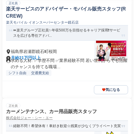
正社員
楽天サービスのアドバイザー・モバイル販売スタッフ(R
CREW)
楽天モバイル イオンスーパーセンター鏡石店
⏩️楽天グループ正社員✨️年収500万を目指せるキャリア採用❗️サービ
スを広げる専任アドバ...
福島県岩瀬郡鏡石町桜岡
月給21万円以上
求める人材: ✅学歴不問 ✅業界経験不問 若い世代からでも活躍
のチャンスを持てる職場...
シフト自由
交通費支給
気になる
正社員
カーメンテナンス、カー用品販売スタッフ
株式会社ジェー・シー・エー
経験不問！希望休有！車好き歓迎☆残業が少なくプライベート充実