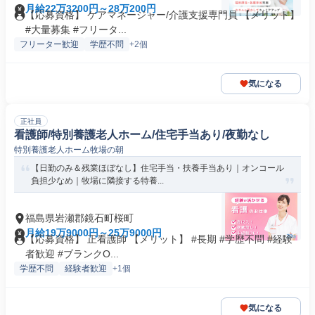
月給22万3200円～28万200円
【応募資格】 ケアマネージャー/介護支援専門員 【メリット】
#大量募集 #フリータ...
フリーター歓迎
学歴不問
+2個
気になる
正社員
看護師/特別養護老人ホーム/住宅手当あり/夜勤なし
特別養護老人ホーム牧場の朝
【日勤のみ＆残業ほぼなし】住宅手当・扶養手当あり｜オンコール
負担少なめ｜牧場に隣接する特養...
福島県岩瀬郡鏡石町桜町
月給19万9000円～25万9000円
【応募資格】 正看護師 【メリット】 #長期 #学歴不問 #経験
者歓迎 #ブランクO...
学歴不問
経験者歓迎
+1個
気になる