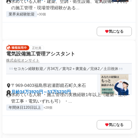
求めている人材 ・建築、空調・衛生設備、電気設備いずれか
の施工管理・現場管理経験がある...
業界未経験歓迎
+30個
気になる
正社員
電気設備施工管理アシスタント
株式会社オンサイト
セコカン経験歓迎／月34万／賞与2＋褒賞金／完休2／土日祝休
〒969-0403福島県岩瀬郡鏡石町久来石
月給34万3920円～53万5230円
求めている人材 ・施工管理の実務経験1年以上（建築・土木・
管工事・電気いずれも可） ・...
年間休日120日以上
+28個
気になる