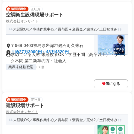
正社員
空調衛生設備現場サポート
株式会社オンサイト
未経験OK／事務作業中心／賞与回＋褒賞金／完休2／土日祝休み
〒969-0403福島県岩瀬郡鏡石町久来石
月給27万3000円～48万4320円
求めている人材 未経験者OK・学歴不問（高卒以上）・ブラン
ク不問 第二新卒の方・社会人...
業界未経験歓迎
+30個
気になる
正社員
建設現場サポート
株式会社オンサイト
未経験OK／事務作業中心／賞与回＋褒賞金／完休2／土日祝休み