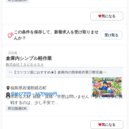
即日勤務OK
気になる
この条件を保存して、新着求人を受け取りませ
受け取る
んか？
正社員
倉庫内シンプル軽作業
株式会社ＴＳＵＢＡＳＡ
【コツコツ派におすすめ★】倉庫内の簡単軽作業◎寮完備
福島県岩瀬郡鏡石町
月給27万円～34万5000円
求める人材: 経験・資格・学歴は問いません！ 新しい仕事に挑
戦するのは、少し不安で...
即日勤務OK
気になる