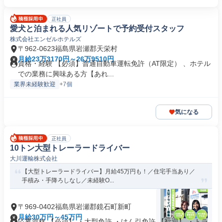
正社員
愛犬と泊まれる人気リゾートで予約受付スタッフ
株式会社エンゼルホテルズ
〒962-0623福島県岩瀬郡天栄村
月給23万3170円～26万9510円
資格・経験 【必須】普通自動車運転免許（AT限定） 、ホテル
での業務に興味ある方【あれ...
業界未経験歓迎
+7個
気になる
正社員
10トン大型トレーラードライバー
大川運輸株式会社
【大型トレーラードライバー】月給45万円も！／住宅手当あり／
手積み・手降ろしなし／未経験O...
〒969-0402福島県岩瀬郡鏡石町新町
月給30万円～45万円
応募資格 【必須】 ・大型免許 ・けん引免許 【歓迎】 ・トラ