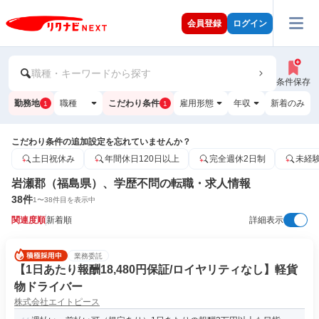
会員登録
ログイン
職種・キーワードから探す
条件保存
勤務地
職種
こだわり条件
雇用形態
年収
新着のみ
1
1
こだわり条件の追加設定を忘れていませんか？
土日祝休み
年間休日120日以上
完全週休2日制
未経
岩瀬郡（福島県）、学歴不問の転職・求人情報
38
件
1
〜
38
件目を表示中
関連度順
新着順
詳細表示
業務委託
【1日あたり報酬18,480円保証/ロイヤリティなし】軽貨
物ドライバー
株式会社エイトピース