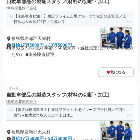
自動車部品の製造スタッフ(材料の切断・加工)
NOK東北株式会社
【未経験者歓迎！】東証プライム上場グループで安定の正社員／土
日休み＆年休121日／手厚い手...
福島県岩瀬郡天栄村
月給17万5000円～23万5000円
求める人材/能力 年齢：60歳未満（当社規定により定年60歳の
ため） ■未経験者歓迎...
気になる
正社員
自動車部品の製造スタッフ(材料の切断・加工)
NOK東北株式会社
【製造経験者歓迎！】東証プライム上場グループで正社員／年2回
賞与＋能力給で収入安定／土日休...
福島県岩瀬郡天栄村
月給17万5000円～23万5000円