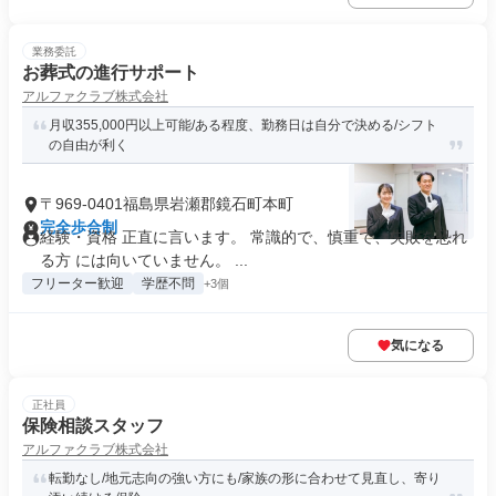
業務委託
お葬式の進行サポート
アルファクラブ株式会社
月収355,000円以上可能/ある程度、勤務日は自分で決める/シフト
の自由が利く
〒969-0401福島県岩瀬郡鏡石町本町
完全歩合制
経験・資格 正直に言います。 常識的で、慎重で、失敗を恐れ
る方 には向いていません。 ...
フリーター歓迎
学歴不問
+3個
気になる
正社員
保険相談スタッフ
アルファクラブ株式会社
転勤なし/地元志向の強い方にも/家族の形に合わせて見直し、寄り