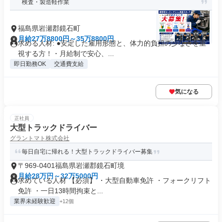
検査・製造軽作業
福島県岩瀬郡鏡石町
月給27万8800円～35万8800円
求める人材: ●安定した雇用形態と、体力的負担の少なさを重
視する方！・月給制で安心、...
即日勤務OK
交通費支給
気になる
正社員
大型トラックドライバー
グラントマト株式会社
毎日自宅に帰れる！大型トラックドライバー募集
〒969-0401福島県岩瀬郡鏡石町境
月給28万円～32万5000円
求めている人材 【必須】 ・大型自動車免許 ・フォークリフト
免許 ・一日13時間拘束と...
業界未経験歓迎
+12個