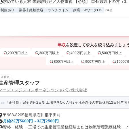
求めている人材 未経験歓迎／人物重視 【必須】 ◎45歳以下の方（3..
制服あり
業界未経験歓迎
ランチタイム
副業・WワークOK
+34個
年収
を設定して求人を絞り込みましょ
200万円以上
300万円以上
400万円以上
500万円以上
800万円以上
900万円以上
1000
正社員
生産管理スタッフ
マーレエンジンコンポーネンツジャパン株式会社
「正社員」完全週休2日制 工場見学OK 入社3ヶ月経過後の有給休暇12日付与 
〒963-8205福島県石川郡平田村
月給22万5600円～32万2500円
資格・経験 ・工場での生産管理業務経験または物流管理業務経験 ・パソ