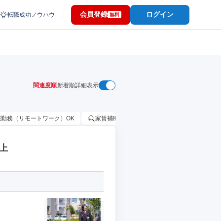
会員登録
ログイン
転職成功ノウハウ
無料
関連度順
新着順
詳細表示
宅勤務（リモートワーク）OK
家賃補助・住宅手当あり
固定給25万円
上