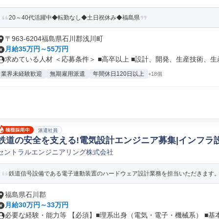
20～40代活躍中◆転勤なし◆土日祝休み◆福島県
〒963-6204福島県石川郡浅川町
月給35万円～55万円
求めている人材 ＜応募条件＞ ■高卒以上 ■設計、開発、生産技術、生産.
業界未経験歓迎
無期雇用派遣
年間休日120日以上
+18個
派遣社員
鉄道の安全を支える!電気設計エンジニア募集|インフラ設
セントラルエンジニアリング株式会社
設計
鉄道信号設備である電子連動装置のハードウェア設計業務を担当いただきます。ま
福島県石川郡
月給30万円～33万円
必要な経験・能力等 【必須】■理系出身（電気・電子・機械系） ■基本的