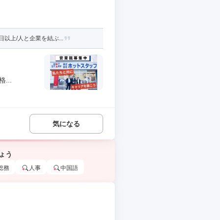
上/人と企業を結ぶ...
..
気になる
ょう
総務
人事
中国語