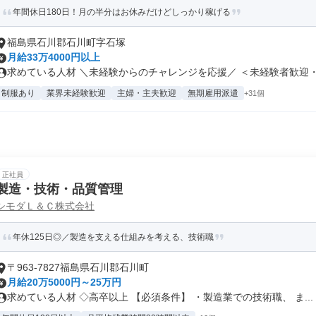
年間休日180日！月の半分はお休みだけどしっかり稼げる
福島県石川郡石川町字石塚
月給33万4000円以上
求めている人材 ＼未経験からのチャレンジを応援／ ＜未経験者歓迎・経
制服あり
業界未経験歓迎
主婦・主夫歓迎
無期雇用派遣
+31個
正社員
製造・技術・品質管理
シモダＬ＆Ｃ株式会社
年休125日◎／製造を支える仕組みを考える、技術職
〒963-7827福島県石川郡石川町
月給20万5000円～25万円
求めている人材 ◇高卒以上 【必須条件】 ・製造業での技術職、 ま...