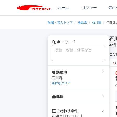
ホーム
オファー
気に
転職・求人トップ
/
福島県
/
石川郡
/
年間休
石
キーワード
35
件
こだ
勤務地
石川郡
条件をクリア
職種
こだわり条件
年間休日120日以上