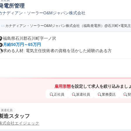
発電所管理
カナディアン・ソーラーO&Mジャパン株式会社
カナディアン・ソーラーO&Mジャパン株式会社（福島発電所）@石川町×電気
福島県石川郡石川町字一ノ沢
月給50万円～65万円
求める人材: 電気主任技術者の資格を活かした経験のある方
雇用形態
を設定して求人を絞り込みまし
正社員
派遣社員
業務委託
契
派遣社員
製造スタッフ
株式会社エイジェック