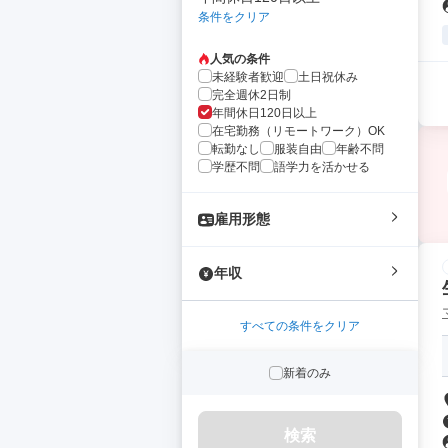
条件をクリア
人気の条件
未経験者歓迎
土日祝休み
完全週休2日制
年間休日120日以上
在宅勤務（リモートワーク）OK
転勤なし
服装自由
年齢不問
学歴不問
語学力を活かせる
雇用形態
年収
すべての条件をクリア
新着のみ
検索