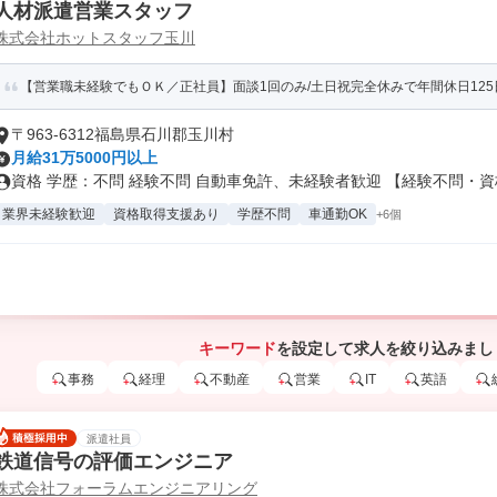
人材派遣営業スタッフ
株式会社ホットスタッフ玉川
【営業職未経験でもＯＫ／正社員】面談1回のみ/土日祝完全休みで年間休日125日以
〒963-6312福島県石川郡玉川村
月給31万5000円以上
資格 学歴：不問 経験不問 自動車免許、未経験者歓迎 【経験不問・資格.
業界未経験歓迎
資格取得支援あり
学歴不問
車通勤OK
+6個
キーワード
を設定して求人を絞り込みまし
事務
経理
不動産
営業
IT
英語
派遣社員
鉄道信号の評価エンジニア
株式会社フォーラムエンジニアリング