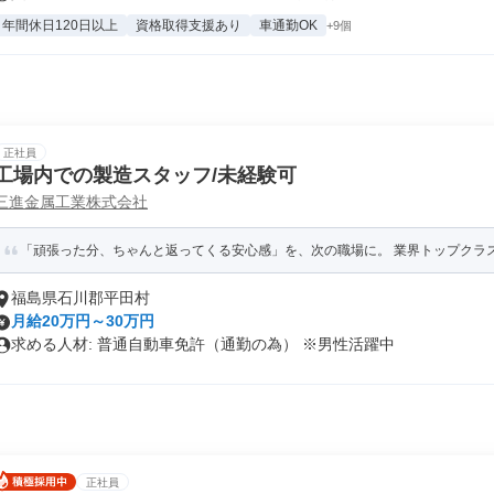
年間休日120日以上
資格取得支援あり
車通勤OK
+9個
正社員
工場内での製造スタッフ/未経験可
三進金属工業株式会社
「頑張った分、ちゃんと返ってくる安心感」を、次の職場に。 業界トップクラスの
福島県石川郡平田村
月給20万円～30万円
求める人材: 普通自動車免許（通勤の為） ※男性活躍中
正社員