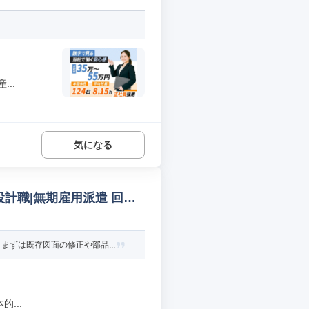
..
気になる
計職|無期雇用派遣 回路
ずは既存図面の修正や部品...
...