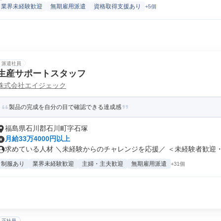
業界未経験歓迎
無期雇用派遣
資格取得支援あり
+5個
派遣社員
生産サポートスタッフ
株式会社エイジェック
製品の完成を自分の目で確認できる達成感
福島県石川郡石川町字石塚
月給33万4000円以上
求めている人材 ＼未経験からのチャレンジを応援／ ＜未経験者歓迎・経
制服あり
業界未経験歓迎
主婦・主夫歓迎
無期雇用派遣
+31個
正社員