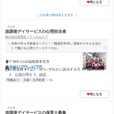
気になる
この企業の類似求人を見る
正社員
放課後デイサービスの心理担当者
株式会社善用堂メディカルケア
令和６年４月新規オープン！！職場見学OK／資格やスキルを活か
して働ける心理カウンセラーのお...
〒969-1142福島県本宮市
月給27万円～37万円
応募資格 ●下記1～4のいずれかに該当する方 1、臨床心理士
2、公認心理士 3、認定...
制服あり
主婦・主夫歓迎
+7個
気になる
正社員
放課後デイサービスの保育士募集