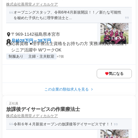
株式会社善用堂メディカルケア
オープニングスタッフ、令和6年4月新規開設！！／新たな可能性
を秘めた子供たちに理学療法士と...
〒969-1142福島県本宮市
月給28万円～38万円
応募資格 ●理学療法士資格をお持ちの方 実務未経験者活躍中
シニア活躍中 WワークOK
制服あり
主婦・主夫歓迎
+7個
気になる
この企業の類似求人を見る
正社員
放課後デイサービスの作業療法士
株式会社善用堂メディカルケア
令和６年４月新規オープンの放課後等デイサービスです！！