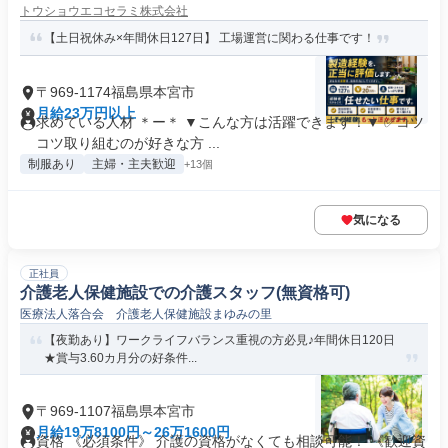
トウショウエコセラミ株式会社
【土日祝休み×年間休日127日】 工場運営に関わる仕事です！
〒969-1174福島県本宮市
月給23万円以上
求めている人材 ＊ー＊ ▼こんな方は活躍できます！▼ ✅コツ
コツ取り組むのが好きな方 ...
制服あり
主婦・主夫歓迎
+13個
気になる
正社員
介護老人保健施設での介護スタッフ(無資格可)
医療法人落合会 介護老人保健施設まゆみの里
【夜勤あり】ワークライフバランス重視の方必見♪年間休日120日
★賞与3.60カ月分の好条件...
〒969-1107福島県本宮市
月給19万8100円～26万1600円
資格 《必須条件》 介護の資格がなくても相談可能！ 《歓迎資