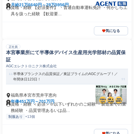
月給21万6640円～29万5956円
資格・経験 【必須要件】 ・普通自動車運転免許 ・何かしら工
具を扱った経験 【歓迎要...
気になる
正社員
本宮事業所にて半導体デバイス生産用光学部材の品質保
証
AGCエレクトロニクス株式会社
半導体ブランクスの品質保証／東証プライムのAGCグループ！／
年間休日123日！
福島県本宮市荒井字恵向
年俸451万円～701万円
資格・経験 ＜必須＞※以下いずれかのご経験 ・製造業での業
務経験 ・品質管理あるいは品...
制服あり
+13個
気になる