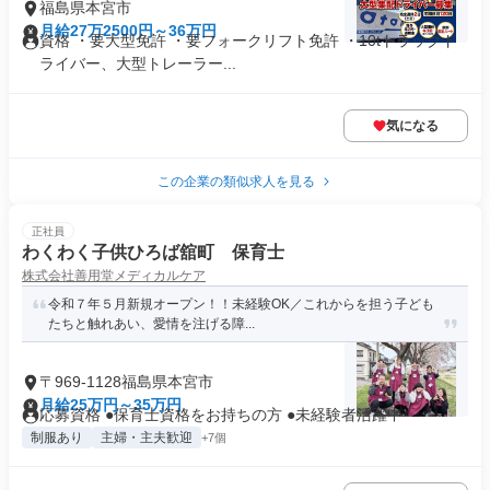
福島県本宮市
月給27万2500円～36万円
資格 ・要大型免許 ・要フォークリフト免許 ・10tトラックド
ライバー、大型トレーラー...
気になる
この企業の類似求人を見る
正社員
わくわく子供ひろば舘町 保育士
株式会社善用堂メディカルケア
令和７年５月新規オープン！！未経験OK／これからを担う子ども
たちと触れあい、愛情を注げる障...
〒969-1128福島県本宮市
月給25万円～35万円
応募資格 ●保育士資格をお持ちの方 ●未経験者活躍中
制服あり
主婦・主夫歓迎
+7個