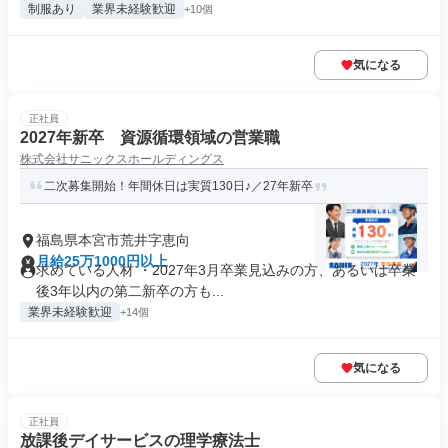
制服あり
業界未経験歓迎
+10個
気になる
正社員
2027年新卒 資源循環領域の営業職
株式会社サニックスホールディングス
二次募集開始！年間休日は実質130日♪／27年新卒
福島県本宮市荒井字恵向
月給25万1000円以上
求めている人材 ・2027年3月卒業見込みの方、あるいは卒業
後3年以内の第二新卒の方も...
業界未経験歓迎
+14個
気になる
正社員
放課後デイサービスの理学療法士