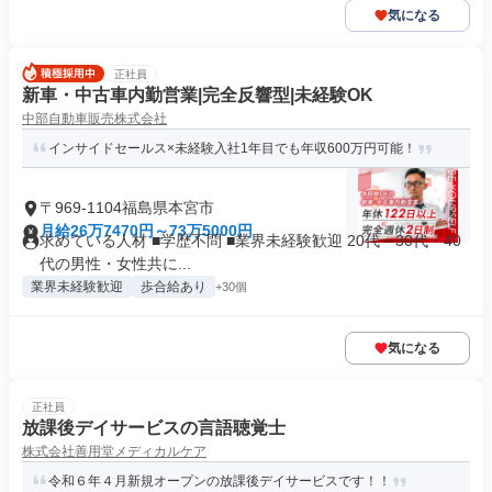
気になる
正社員
新車・中古車内勤営業|完全反響型|未経験OK
中部自動車販売株式会社
インサイドセールス×未経験入社1年目でも年収600万円可能！
〒969-1104福島県本宮市
月給26万7470円～73万5000円
求めている人材 ■学歴不問 ■業界未経験歓迎 20代・30代・40
代の男性・女性共に...
業界未経験歓迎
歩合給あり
+30個
気になる
正社員
放課後デイサービスの言語聴覚士
株式会社善用堂メディカルケア
令和６年４月新規オープンの放課後デイサービスです！！