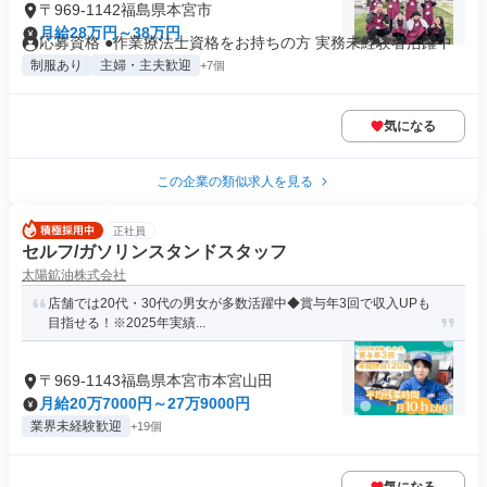
〒969-1142福島県本宮市
月給28万円～38万円
応募資格 ●作業療法士資格をお持ちの方 実務未経験者活躍中
制服あり
主婦・主夫歓迎
+7個
気になる
この企業の類似求人を見る
正社員
セルフ/ガソリンスタンドスタッフ
太陽鉱油株式会社
店舗では20代・30代の男女が多数活躍中◆賞与年3回で収入UPも
目指せる！※2025年実績...
〒969-1143福島県本宮市本宮山田
月給20万7000円～27万9000円
業界未経験歓迎
+19個