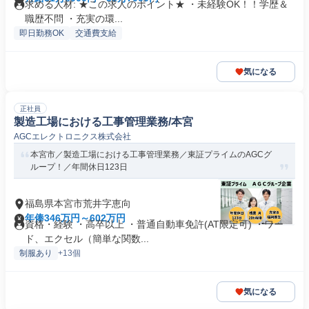
求める人材: ★この求人のポイント★ ・未経験OK！！学歴＆
職歴不問 ・充実の環...
即日勤務OK
交通費支給
気になる
正社員
製造工場における工事管理業務/本宮
AGCエレクトロニクス株式会社
本宮市／製造工場における工事管理業務／東証プライムのAGCグ
ループ！／年間休日123日
福島県本宮市荒井字恵向
年俸346万円～602万円
資格・経験 ・高卒以上 ・普通自動車免許(AT限定可) ・ワー
ド、エクセル（簡単な関数...
制服あり
+13個
気になる