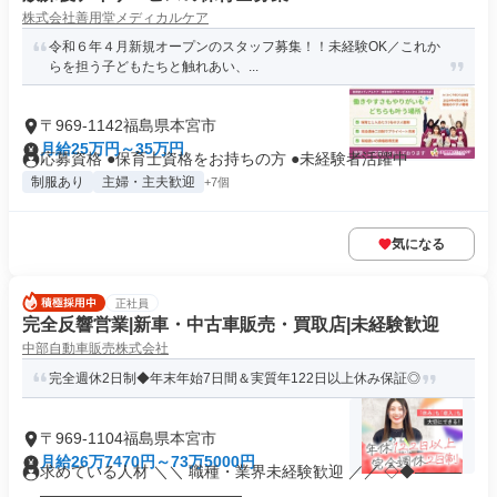
株式会社善用堂メディカルケア
令和６年４月新規オープンのスタッフ募集！！未経験OK／これか
らを担う子どもたちと触れあい、...
〒969-1142福島県本宮市
月給25万円～35万円
応募資格 ●保育士資格をお持ちの方 ●未経験者活躍中
制服あり
主婦・主夫歓迎
+7個
気になる
正社員
完全反響営業|新車・中古車販売・買取店|未経験歓迎
中部自動車販売株式会社
完全週休2日制◆年末年始7日間＆実質年122日以上休み保証◎
〒969-1104福島県本宮市
月給26万7470円～73万5000円
求めている人材 ＼＼ 職種・業界未経験歓迎 ／／ ◇◆―――
―――――――――――――...