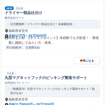
NEW
正社員
ドライヤー部品仕分け
株式会社ゲート
社宅費無料！ドライヤー部品仕分け！未経験歓迎
福島県本宮市
月給32万円～36万5000円
求める人材: 【オススメポイント】未経験でも大歓迎！・製造
業に挑戦してみたい方・将来...
即日勤務OK
交通費支給
気になる
正社員
丸型マグネットフックのピッキング製造サポート
合同会社ブレイゾン
《制服貸与》丸型マグネットフックのピッキング製造サポート！負
担少なめ♪
福島県本宮市
月給31万8000円～38万7000円