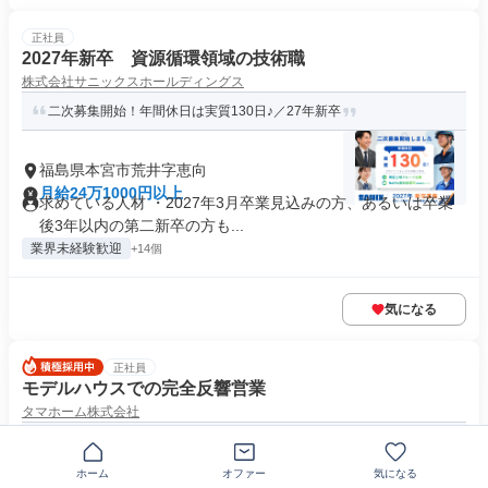
正社員
2027年新卒 資源循環領域の技術職
株式会社サニックスホールディングス
二次募集開始！年間休日は実質130日♪／27年新卒
福島県本宮市荒井字恵向
月給24万1000円以上
求めている人材 ・2027年3月卒業見込みの方、あるいは卒業
後3年以内の第二新卒の方も...
業界未経験歓迎
+14個
気になる
正社員
モデルハウスでの完全反響営業
タマホーム株式会社
【東証プライム上場】建築の基礎から研修します。
ホーム
オファー
気になる