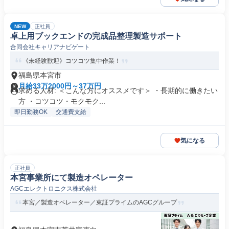
NEW
正社員
卓上用ブックエンドの完成品整理製造サポート
合同会社キャリアナビゲート
《未経験歓迎》コツコツ集中作業！
福島県本宮市
月給33万2000円～37万円
求める人材: ＜こんな方にオススメです＞ ・長期的に働きたい
方 ・コツコツ・モクモク...
即日勤務OK
交通費支給
気になる
正社員
本宮事業所にて製造オペレーター
AGCエレクトロニクス株式会社
本宮／製造オペレーター／東証プライムのAGCグループ