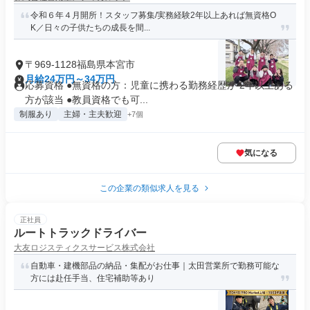
令和６年４月開所！スタッフ募集/実務経験2年以上あれば無資格O
K／日々の子供たちの成長を間...
〒969-1128福島県本宮市
月給24万円～34万円
応募資格 ●無資格の方：児童に携わる勤務経歴が 2年以上ある
方が該当 ●教員資格でも可...
制服あり
主婦・主夫歓迎
+7個
気になる
この企業の類似求人を見る
正社員
ルートトラックドライバー
大友ロジスティクスサービス株式会社
自動車・建機部品の納品・集配がお仕事｜太田営業所で勤務可能な
方には赴任手当、住宅補助等あり