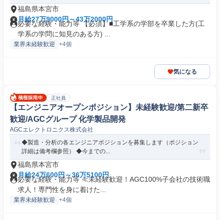
福島県本宮市
月給27万9000円～43万2000円
必要な経験・能力等 【必須】■工学系の学部を卒業した方(工
学系の学問に知見のある方) ...
業界未経験歓迎
+4個
気になる
正社員
【エンジニアオープンポジション】未経験歓迎/第二新卒
歓迎/AGCグループ 化学製品開発
AGCエレクトロニクス株式会社
◆製造・分析の各エンジニアポジションを募集します（ポジション
詳細は備考欄参照） ◆今までの...
福島県本宮市
月給24万600円～36万5100円
必要な経験・能力等 ≪未経験歓迎！AGC100%子会社の技術職
求人！専門性を身に着けた...
業界未経験歓迎
+4個