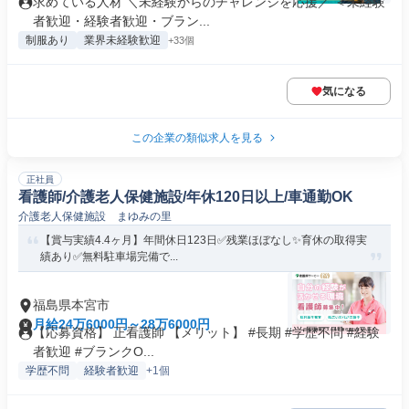
求めている人材 ＼未経験からのチャレンジを応援／ ＜未経験
者歓迎・経験者歓迎・ブラン...
制服あり
業界未経験歓迎
+33個
気になる
この企業の類似求人を見る
正社員
看護師/介護老人保健施設/年休120日以上/車通勤OK
介護老人保健施設 まゆみの里
【賞与実績4.4ヶ月】年間休日123日✅残業ほぼなし✨育休の取得実
績あり✅無料駐車場完備で...
福島県本宮市
月給24万6000円～28万6000円
【応募資格】 正看護師 【メリット】 #長期 #学歴不問 #経験
者歓迎 #ブランクO...
学歴不問
経験者歓迎
+1個