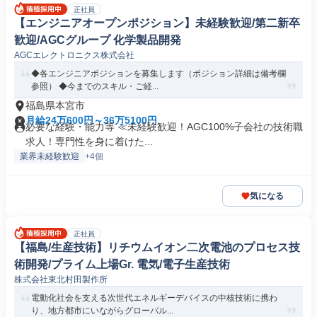
正社員
【エンジニアオープンポジション】未経験歓迎/第二新卒
歓迎/AGCグループ 化学製品開発
AGCエレクトロニクス株式会社
◆各エンジニアポジションを募集します（ポジション詳細は備考欄
参照） ◆今までのスキル・ご経...
福島県本宮市
月給24万600円～36万5100円
必要な経験・能力等 ≪未経験歓迎！AGC100%子会社の技術職
求人！専門性を身に着けた...
業界未経験歓迎
+4個
気になる
正社員
【福島/生産技術】リチウムイオン二次電池のプロセス技
術開発/プライム上場Gr. 電気/電子生産技術
株式会社東北村田製作所
電動化社会を支える次世代エネルギーデバイスの中核技術に携わ
り、地方都市にいながらグローバル...