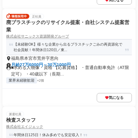
気になる
正社員
廃プラスチックのリサイクル提案・自社システム提案営
業
株式会社サニックス資源開発グループ
【未経験OK】様々な企業から出るプラスチックごみの再資源化で
社会貢献！年間休日120日／東...
福島県本宮市荒井字恵向
月給27万6000円～30万1000円
■求める人物像・資格 【応募資格】 ・普通自動車免許（AT限
定可） ・40歳以下（長期...
業界未経験歓迎
+2個
気になる
派遣社員
検査スタッフ
株式会社エイジェック
年間休日125日！休み多めでも安定収入！