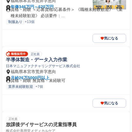
福島県本宮市荒井字恵向
年俸346万円～620万円
資格・経験 ＜応募資格/応募条件＞ 《職種未経験歓迎》 《業
種未経験歓迎》 必須要件：...
制服あり
+13個
気になる
正社員
半導体製造・データ入力作業
日本マニュファクチャリングサービス株式会社
福島県本宮市荒井字恵向
月給26万5000円以上
資格・経験 無資格・未経験可
業界未経験歓迎
+7個
気になる
正社員
放課後デイサービスの児童指導員
株式会社善用堂メディカルケア