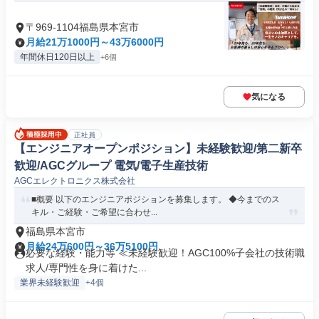
〒969-1104福島県本宮市
月給21万1000円～43万6000円
年間休日120日以上
+6個
気になる
正社員
【エンジニアオープンポジション】未経験歓迎/第二新卒
歓迎/AGCグループ 電気/電子生産技術
AGCエレクトロニクス株式会社
■概要 以下のエンジニアポジションを募集します。 ◆今までのス
キル・ご経験・ご希望に合わせ...
福島県本宮市
月給24万600円～36万5100円
必要な経験・能力等 ≪未経験歓迎！AGC100%子会社の技術職
求人/専門性を身に着けた...
業界未経験歓迎
+4個