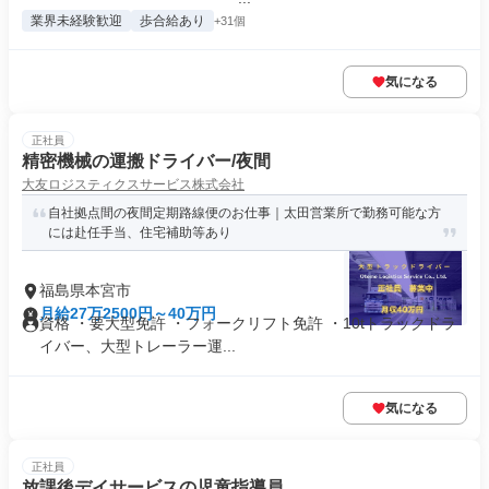
業界未経験歓迎
歩合給あり
+31個
気になる
正社員
精密機械の運搬ドライバー/夜間
大友ロジスティクスサービス株式会社
自社拠点間の夜間定期路線便のお仕事｜太田営業所で勤務可能な方
には赴任手当、住宅補助等あり
福島県本宮市
月給27万2500円～40万円
資格 ・要大型免許 ・フォークリフト免許 ・10tトラックドラ
イバー、大型トレーラー運...
気になる
正社員
放課後デイサービスの児童指導員