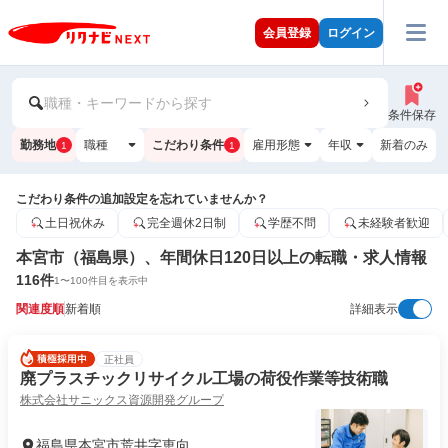
会員登録
ログイン
職種・キーワードから探す
条件保存
勤務地
職種
こだわり条件
雇用形態
年収
新着のみ
1
1
こだわり条件の追加設定を忘れていませんか？
土日祝休み
完全週休2日制
学歴不問
未経験者歓迎
本宮市（福島県）、年間休日120日以上の転職・求人情報
116
件
1
〜
100
件目を表示中
関連度順
新着順
詳細表示
正社員
廃プラスチックリサイクル工場の荷役作業等技術職
株式会社サニックス資源開発グループ
福島県本宮市荒井字恵向