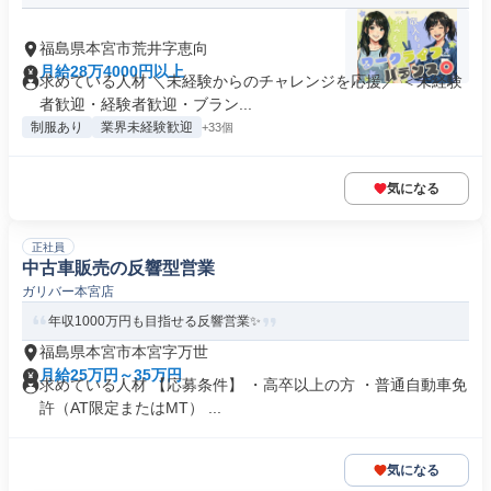
福島県本宮市荒井字恵向
月給28万4000円以上
求めている人材 ＼未経験からのチャレンジを応援／ ＜未経験
者歓迎・経験者歓迎・ブラン...
制服あり
業界未経験歓迎
+33個
気になる
正社員
中古車販売の反響型営業
ガリバー本宮店
年収1000万円も目指せる反響営業✨
福島県本宮市本宮字万世
月給25万円～35万円
求めている人材 【応募条件】 ・高卒以上の方 ・普通自動車免
許（AT限定またはMT） ...
気になる