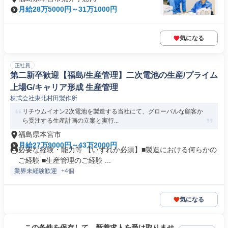
月給28万5000円～31万1000円
気になる
正社員
第二新卒歓迎【福島/生産管理】二次電池の生産/プライム
上場G/キャリア形成 生産管理
株式会社東北村田製作所
リチウムイオン2次電池を製造する当社にて、グローバルな顧客か
ら受注する生産計画の立案と実行...
福島県本宮市
月給27万9000円～43万2000円
必要な経験・能力等 【いずれか必須】■製造における何らかの
ご経験 ■生産管理のご経験 ...
業界未経験歓迎
+4個
気になる
この条件を保存して、新着求人を受け取りませ