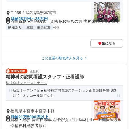
〒969-1142福島県本宮市
月給28万円～38万円
応募資格 ●言語聴覚士資格をお持ちの方 実務未経験者活躍中
制服あり
主婦・主夫歓迎
+7個
気になる
この企業の類似求人を見る
正社員
精神科の訪問看護スタッフ・正看護師
株式会社ファーストナース
新規オープン予定★精神科訪問看護ステーション正看護師募集(週3
2ｈ)！オンコール対応なし
福島県本宮市本宮字中條
月給21万5000円以上
資格・経験 普通自動車免許必須（社用車利用） 正看護師必須
◎精神科経験者歓迎