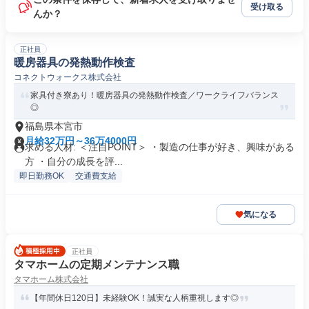
受け取る
んか？
正社員
暖房器具の発熱動作検査
コネクトウォークス株式会社
家具付き寮あり！暖房器具の発熱動作検査／ワークライフバランス
◎
福島県本宮市
月給32万円～36万4000円
求める人材: ＜注目POINT＞ ・製造の仕事が好き、興味がある
方 ・自分の成長を評...
即日勤務OK
交通費支給
気になる
正社員
タマホームの定期メンテナンス職
タマホーム株式会社
【年間休日120日】未経験OK！誠実な人柄重視します◎