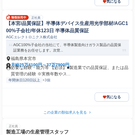
気になる
正社員
【本宮/品質保証】半導体デバイス生産用光学部材/AGC1
00%子会社/年休123日 半導体品質保証
AGCエレクトロニクス株式会社
AGC100%子会社の当社にて、半導体製造向けガラス製品の品質保
証業務をお任せします。次世...
福島県本宮市
月給25万4100円～37万7900円
必要な経験・能力等 【必須】■製造業での品質保証、または品
質管理の経験 ※実務年数やス...
年間休日120日以上
+3個
気になる
この企業の類似求人を見る
正社員
製造工場の生産管理スタッフ