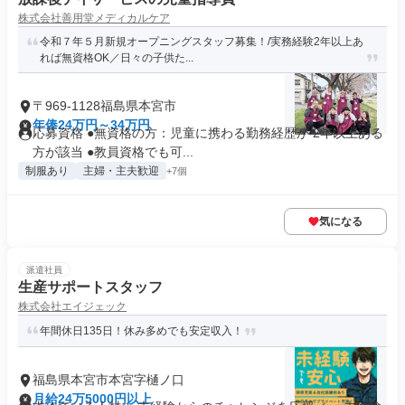
株式会社善用堂メディカルケア
令和７年５月新規オープニングスタッフ募集！/実務経験2年以上あ
れば無資格OK／日々の子供た...
〒969-1128福島県本宮市
年俸24万円～34万円
応募資格 ●無資格の方：児童に携わる勤務経歴が 2年以上ある
方が該当 ●教員資格でも可...
制服あり
主婦・主夫歓迎
+7個
気になる
派遣社員
生産サポートスタッフ
株式会社エイジェック
年間休日135日！休み多めでも安定収入！
福島県本宮市本宮字樋ノ口
月給24万5000円以上