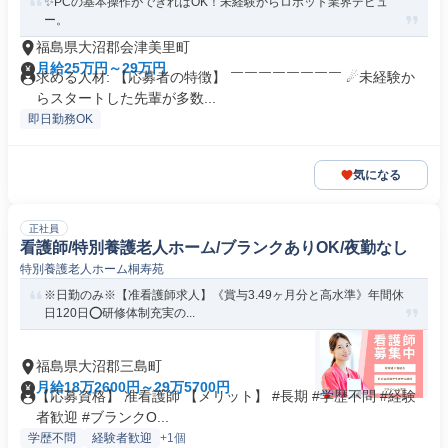
✨PCの基本操作ができればOK！未経験からロボット業界デビュ
ー。
福島県大沼郡会津美里町
月給25万円～29万円
求める人材: 【応募者の特徴】 ￣￣￣￣￣￣￣￣ ☄未経験か
らスタートした先輩が多数...
即日勤務OK
気になる
正社員
看護師/特別養護老人ホーム/ブランクありOK/夜勤なし
特別養護老人ホーム桐寿苑
※日勤のみ※【准看護師求人】《賞与3.49ヶ月分と高水準》年間休
日120日⭕研修体制充実の...
福島県大沼郡三島町
月給18万2600円～29万5700円
【応募資格】 准看護師 【メリット】 #長期 #学歴不問 #経験
者歓迎 #ブランクO...
学歴不問
経験者歓迎
+1個