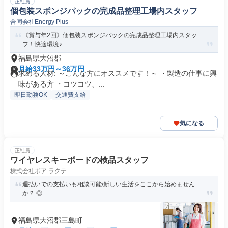
正社員
個包装スポンジパックの完成品整理工場内スタッフ
合同会社Energy Plus
《賞与年2回》個包装スポンジパックの完成品整理工場内スタッ
フ！快適環境♪
福島県大沼郡
月給33万円～36万円
求める人材: ～こんな方にオススメです！～ ・製造の仕事に興
味がある方 ・コツコツ、...
即日勤務OK
交通費支給
気になる
正社員
ワイヤレスキーボードの検品スタッフ
株式会社ボア ラクテ
週払いでの支払いも相談可能/新しい生活をここから始めません
か？ ◎
福島県大沼郡三島町