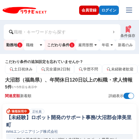
会員登録
ログイン
職種・キーワードから探す
条件保存
勤務地
職種
こだわり条件
雇用形態
年収
新着のみ
1
1
こだわり条件の追加設定を忘れていませんか？
土日祝休み
完全週休2日制
学歴不問
未経験者歓迎
大沼郡（福島県）、年間休日120日以上の転職・求人情報
5
件
1
〜
5
件目を表示中
関連度順
新着順
詳細表示
正社員
【未経験】ロボット開発のサポート事務/大沼郡会津美里
町
nmsエンジニアリング株式会社