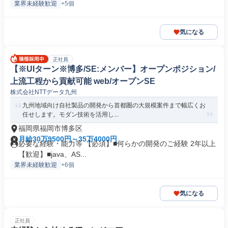
業界未経験歓迎
+5個
気になる
正社員
【※UIターン※博多/SE:メンバー】オープンポジション/
上流工程から貢献可能 web/オープンSE
株式会社NTTデータ九州
九州地域向け自社製品の開発から首都圏の大規模案件まで幅広くお
任せします。モダン技術を活用し...
福岡県福岡市博多区
月給30万9500円～35万4000円
必要な経験・能力等 【必須】■何らかの開発のご経験 2年以上
【歓迎】■java、AS...
業界未経験歓迎
+6個
気になる
正社員