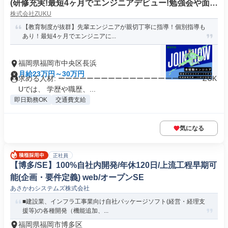
(研修充実!最短4ヶ月でエンジニアデビュー!勉強会や面談
株式会社ZUKU
でスキルアップ)
【教育制度が抜群】先輩エンジニアが親切丁寧に指導！個別指導も
あり！最短4ヶ月でエンジニアに...
福岡県福岡市中央区長浜
月給23万円～30万円
求める人材: ーーーーーーーーーーーーーーーーーーーー ZUK
Uでは、 学歴や職歴、...
即日勤務OK
交通費支給
気になる
正社員
【博多/SE】100%自社内開発/年休120日/上流工程早期可
能(企画・要件定義) web/オープンSE
あさかわシステムズ株式会社
■建設業、インフラ工事業向け自社パッケージソフト(経営・経理支
援等)の各種開発（機能追加、...
福岡県福岡市博多区