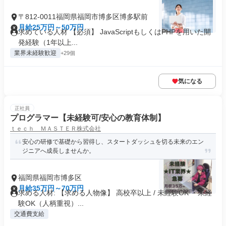
〒812-0011福岡県福岡市博多区博多駅前
月給25万円～50万円
求めている人材 【必須】 JavaScriptもしくはPHPを用いた開
発経験（1年以上...
業界未経験歓迎
+29個
気になる
正社員
プログラマー【未経験可/安心の教育体制】
ｔｅｃｈ ＭＡＳＴＥＲ株式会社
安心の研修で基礎から習得し、スタートダッシュを切る未来のエン
ジニアへ成長しませんか。
福岡県福岡市博多区
月給35万円～70万円
求める人材: 【求める人物像】 高校卒以上 / 未経験OK ・未経
験OK（人柄重視）...
交通費支給