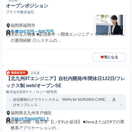
正社員
オープンポジション
ブライザ株式会社
福岡県福岡市
年俸350万円～800万円
求める人物像 ■必須条件 ＜開発エンジニア＞ ◎WEBシステム
の運用経験 ◎システムの...
気になる
正社員
【北九州/ITエンジニア】自社内開発/年間休日122日/フレ
ックス制 web/オープンSE
株式会社EMテクノロジー研究所
自社開発のクラウドシステム「MAPs for NURSING CARE」、及
びオンプレシス...
福岡県北九州市戸畑区
月給29万8000円以上
必要な経験・能力等 【いずれか必須】 ■JavaまたはC#での業
務系アプリケーションの...