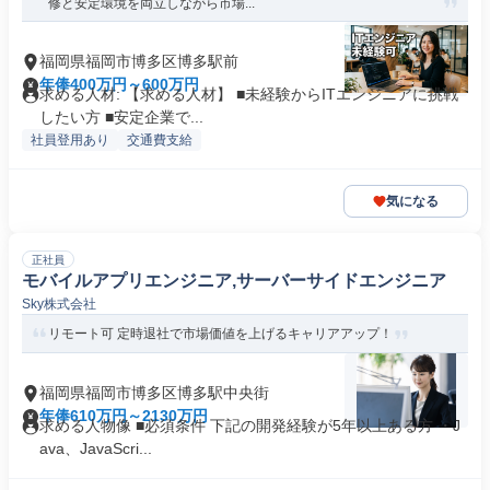
修と安定環境を両立しながら市場...
福岡県福岡市博多区博多駅前
年俸400万円～600万円
求める人材: 【求める人材】 ■未経験からITエンジニアに挑戦
したい方 ■安定企業で...
社員登用あり
交通費支給
気になる
正社員
モバイルアプリエンジニア,サーバーサイドエンジニア
Sky株式会社
リモート可 定時退社で市場価値を上げるキャリアアップ！
福岡県福岡市博多区博多駅中央街
年俸610万円～2130万円
求める人物像 ■必須条件 下記の開発経験が5年以上ある方 ・J
ava、JavaScri...