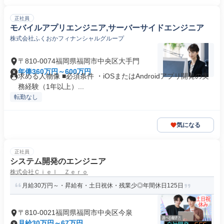
正社員
モバイルアプリエンジニア,サーバーサイドエンジニア
株式会社ふくおかフィナンシャルグループ
〒810-0074福岡県福岡市中央区大手門
年俸360万円～600万円
求める人物像 ■必須条件 ・iOSまたはAndroidアプリ開発の実
務経験（1年以上）...
転勤なし
気になる
正社員
システム開発のエンジニア
株式会社Ｃｉｅｌ Ｚｅｒｏ
月給30万円～・昇給有・土日祝休・残業少◎年間休日125日
〒810-0021福岡県福岡市中央区今泉
月給30万円～67万円