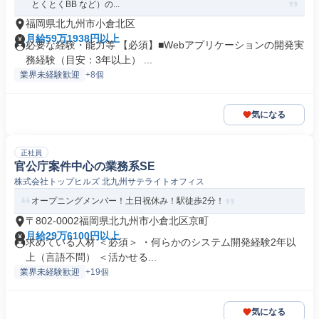
とくとくBB など）の...
福岡県北九州市小倉北区
月給59万1938円以上
必要な経験・能力等 【必須】■Webアプリケーションの開発実
務経験（目安：3年以上） ...
業界未経験歓迎
+8個
気になる
正社員
官公庁案件中心の業務系SE
株式会社トップヒルズ 北九州サテライトオフィス
オープニングメンバー！土日祝休み！駅徒歩2分！
〒802-0002福岡県北九州市小倉北区京町
月給29万6100円以上
求めている人材 ＜必須＞ ・何らかのシステム開発経験2年以
上（言語不問） ＜活かせる...
業界未経験歓迎
+19個
気になる