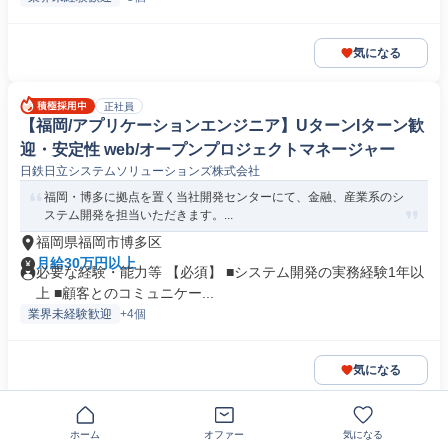
気になる
正社員
【福岡/アプリケーションエンジニア】UターンIターン歓
迎・安定性 web/オープンプロジェクトマネージャー
日鉄日立システムソリューションズ株式会社
福岡・博多に拠点を置く当社開発センターにて、金融、産業系のシ
ステム開発を担当いただきます。...
福岡県福岡市博多区
月給30万円以上
必要な経験・能力等 【必須】 ■システム開発の実務経験1年以
上 ■顧客とのコミュニケー...
業界未経験歓迎
+4個
気になる
正社員
ホーム
オファー
気になる
【福岡/医療パッケージ開発SE】プライム上場グループ