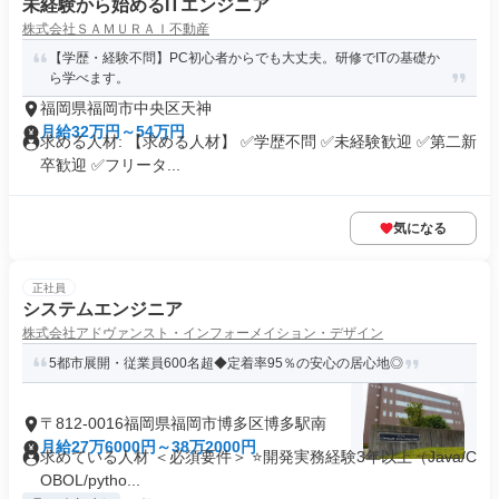
未経験から始めるITエンジニア
株式会社ＳＡＭＵＲＡＩ不動産
【学歴・経験不問】PC初心者からでも大丈夫。研修でITの基礎か
ら学べます。
福岡県福岡市中央区天神
月給32万円～54万円
求める人材: 【求める人材】 ✅学歴不問 ✅未経験歓迎 ✅第二新
卒歓迎 ✅フリータ...
気になる
正社員
システムエンジニア
株式会社アドヴァンスト・インフォーメイション・デザイン
5都市展開・従業員600名超◆定着率95％の安心の居心地◎
〒812-0016福岡県福岡市博多区博多駅南
月給27万6000円～38万2000円
求めている人材 ＜必須要件＞ ⭐開発実務経験3年以上（Java/C
OBOL/pytho...