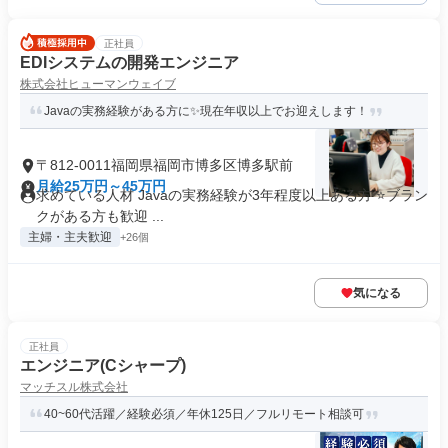
正社員
EDIシステムの開発エンジニア
株式会社ヒューマンウェイブ
Javaの実務経験がある方に✨現在年収以上でお迎えします！
〒812-0011福岡県福岡市博多区博多駅前
月給25万円～45万円
求めている人材 Javaの実務経験が3年程度以上ある方 ⭐ブラン
クがある方も歓迎 ...
主婦・主夫歓迎
+26個
気になる
正社員
エンジニア(Cシャープ)
マッチスル株式会社
40~60代活躍／経験必須／年休125日／フルリモート相談可