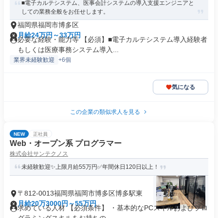
■電子カルテシステム、医事会計システムの導入支援エンジニアと
しての業務全般をお任せします。
福岡県福岡市博多区
月給24万円～33万円
必要な経験・能力等 【必須】■電子カルテシステム導入経験者
もしくは医療事務システム導入...
業界未経験歓迎
+6個
気になる
この企業の類似求人を見る
NEW
正社員
Web・オープン系 プログラマー
株式会社サンテクノス
未経験歓迎✨上限月給55万円✅年間休日120日以上！
〒812-0013福岡県福岡市博多区博多駅東
月給20万3000円～55万円
求めている人材 【必須条件】 ・基本的なPCスキルおよびプロ