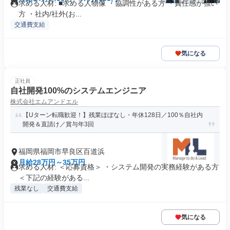
求める人材: ■求める人物像 ・協調性がある方 ・責任感が強い
方 ・社内/社外(お...
交通費支給
気になる
正社員
自社開発100%のシステムエンジニア
株式会社エムアンドエル
【Uターン転職歓迎！】残業ほぼなし・年休128日／100％自社内
開発＆直請け／賞与年3回
福岡県福岡市早良区百道浜
月給28万円～35万円
求める人材: ＜応募資格＞ ・システム開発の実務経験がある方
＜下記の経験がある...
残業なし
交通費支給
気になる