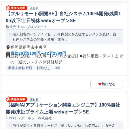
正社員
【フルリモート/開発SE】自社システム100%開発/残業1
0h以下/土日祝休 web/オープンSE
株式会社soraプロジェクト
法人顧客のインサイドセールス内製化を支援するシステム及び、自
社内システムの開発・運用・改善...
福岡県福岡市中央区
月給29万9100円～42万2390円
必要な経験・能力等 【いずれか必須】■要件定義～テストまで
の一連のシステム開発経験(3...
業界未経験歓迎
転勤なし
+3個
気になる
正社員
【福岡/AIアプリケーション開発エンジニア】100%自社
開発/東証プライム上場 web/オープンSE
GMOインターネット株式会社
当社が提供する自社サービス（例：ConoHa、お名前.com、GMO