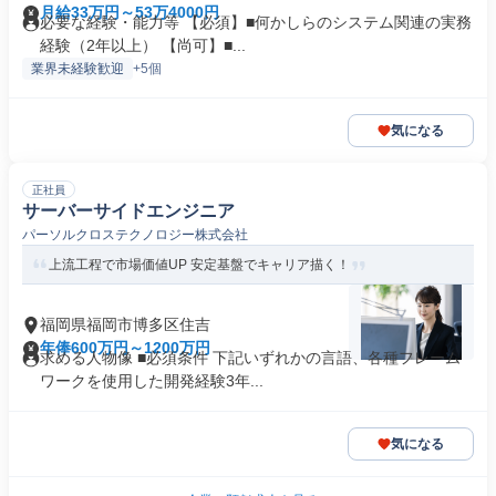
月給33万円～53万4000円
必要な経験・能力等 【必須】■何かしらのシステム関連の実務
経験（2年以上） 【尚可】■...
業界未経験歓迎
+5個
気になる
正社員
サーバーサイドエンジニア
パーソルクロステクノロジー株式会社
上流工程で市場価値UP 安定基盤でキャリア描く！
福岡県福岡市博多区住吉
年俸600万円～1200万円
求める人物像 ■必須条件 下記いずれかの言語、各種フレーム
ワークを使用した開発経験3年...
気になる