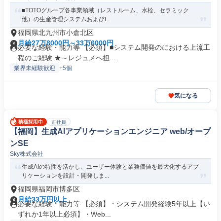
■TOTOグループ各事業領域（レストルーム、水栓、セラミック
他）の生産管理システムおよびI...
福岡県北九州市小倉北区
月給27万8000円～33万6000円
必要な経験・能力等 【必須】■システム開発のにおける上流工
程のご経験 ★～レジュメへ担...
業界未経験歓迎
+5個
気になる
正社員
【福岡】生成AIアプリケーションエンジニア web/オープ
ンSE
Sky株式会社
生成AIの特性を活かし、ユーザー体験と業務価値を最大化するアプ
リケーションを設計・開発しま...
福岡県福岡市博多区
月給33万円以上
必要な経験・能力等 【必須】・システム開発経験5年以上【い
ずれか1年以上必須】・Web...