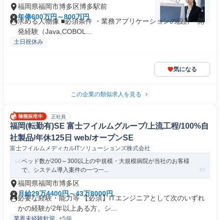
福岡県福岡市博多区博多駅前
年俸600万円～800万円
求める人物像 ■必須条件 ・業務アプリケーションの設計・開
発経験（Java,COBOL...
土日祝休み
気になる
この企業の類似求人を見る
正社員
福岡(転勤有)SE 富士フイルムグループ/上流工程/100%自
社製品/年休125日 web/オープンSE
富士フイルムメディカルITソリューションズ株式会社
ベッド数が200～300以上の中規模・大規模病院が当社のお客様
で、システム導入案件の一つ一...
福岡県福岡市博多区
月給29万4400円～43万8000円
必要な経験・能力等 【必須】ITエンジニアとして次のいずれ
かの経験が2年以上ある方、シ...
業界未経験歓迎
+5個