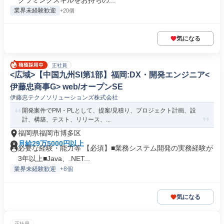
グラミングスキルをお持ちの...
業界未経験歓迎
+20個
気になる
正社員
<広域>【中国九州SI第1部】福岡:DX・開発エンジニア<
伊藤忠商事G> web/オープンSE
伊藤忠テクノソリューションズ株式会社
開発案件でPM・PLとして、提案/見積り、プロジェクト計画、設
計、構築、テスト、リリース、...
福岡県福岡市博多区
月給29万5000円以上
必要な経験・能力等 【必須】■業務システム開発の実務経験が
3年以上■Java、.NET...
業界未経験歓迎
+8個
気になる
正社員