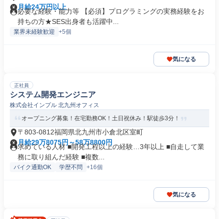
月給24万円以上
必要な経験・能力等 【必須】プログラミングの実務経験をお
持ちの方★SES出身者も活躍中...
業界未経験歓迎
+5個
気になる
正社員
システム開発エンジニア
株式会社インプル 北九州オフィス
オープニング募集！在宅勤務OK！土日祝休み！駅徒歩3分！
〒803-0812福岡県北九州市小倉北区室町
月給29万8075円～58万8800円
求めている人材 ■開発工程以上の経験…3年以上 ■自走して業
務に取り組んだ経験 ■複数...
バイク通勤OK
学歴不問
+16個
気になる