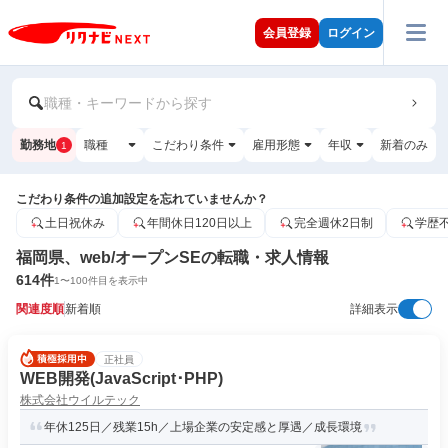
会員登録
ログイン
職種・キーワードから探す
勤務地
職種
こだわり条件
雇用形態
年収
新着のみ
1
こだわり条件の追加設定を忘れていませんか？
土日祝休み
年間休日120日以上
完全週休2日制
学歴
福岡県、web/オープンSEの転職・求人情報
614
件
1
〜
100
件目を表示中
関連度順
新着順
詳細表示
正社員
WEB開発(JavaScript･PHP)
株式会社ウイルテック
年休125日／残業15h／上場企業の安定感と厚遇／成長環境