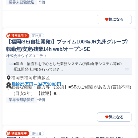
業界未経験歓迎
+5個
気になる
正社員
【福岡/SE(自社開発)】プライム100%/JR九州グループ/
転勤無/安定/残業14h web/オープンSE
株式会社ウイズユニティ
■流通・物流系を中心とした業務システム(自動倉庫システム等)の
受託開発(社内)を行って頂き...
福岡県福岡市博多区
月給25万円～34万5000円
必要な経験・能力等 【必須】■SEのご経験がある方(言語不問)
（目安3年） 【歓迎】■...
業界未経験歓迎
+8個
気になる
正社員