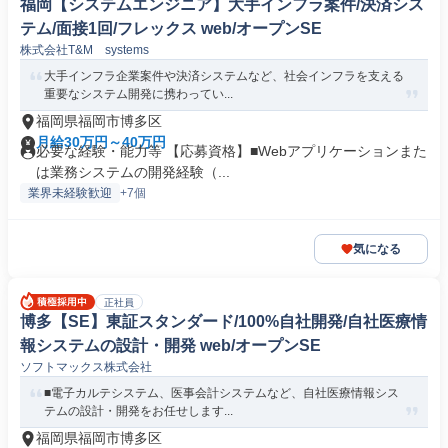
福岡【システムエンジニア】大手インフラ案件/決済シス
テム/面接1回/フレックス web/オープンSE
株式会社T&M systems
大手インフラ企業案件や決済システムなど、社会インフラを支える
重要なシステム開発に携わってい...
福岡県福岡市博多区
月給30万円～40万円
必要な経験・能力等 【応募資格】■Webアプリケーションまた
は業務システムの開発経験（...
業界未経験歓迎
+7個
気になる
正社員
博多【SE】東証スタンダード/100%自社開発/自社医療情
報システムの設計・開発 web/オープンSE
ソフトマックス株式会社
■電子カルテシステム、医事会計システムなど、自社医療情報シス
テムの設計・開発をお任せします...
福岡県福岡市博多区