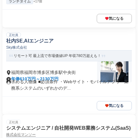
ランチタイム
+17個
気になる
正社員
社内SE,AIエンジニア
Sky株式会社
リモート可 最上流で市場価値UP 年収780万超えも！
福岡県福岡市博多区博多駅中央街
年俸610万円～2130万円
求める人物像 ■必須条件 ・Webサイト・モバイルアプリ・業
務系システムのいずれかのデ...
気になる
正社員
システムエンジニア / 自社開発WEB業務システム(SaaS)
株式会社マンソー