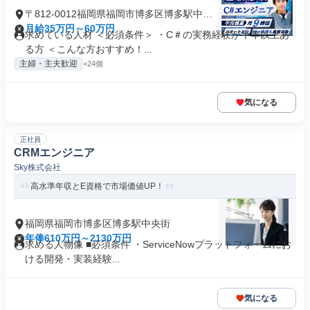
〒812-0012福岡県福岡市博多区博多駅中央
街
月給35万円～60万円
求めている人材 ＜必須条件＞ ・C＃の実務経験が半年以上あ
る方 ＜こんな方おすすめ！...
主婦・主夫歓迎
+24個
気になる
正社員
CRMエンジニア
Sky株式会社
高水準年収とE資格で市場価値UP！
福岡県福岡市博多区博多駅中央街
年俸610万円～2130万円
求める人物像 ■必須条件 ・ServiceNowプラットフォームにお
ける開発・実装経験...
気になる