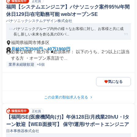
正社員
福岡【システムエンジニア】パナソニック案件95%/年間
休日129日/在宅勤務可能 web/オープンSE
パナソニックシステムデザイン株式会社
パナソニックグループ内外の様々なお客様に対し、お客様と共に成
長し新しい未来を創る真のDXパ...
福岡県福岡市博多区
月給25万3500円～40万1900円
必要な経験・能力等 ■必須条件： 以下のうち、2つ以上に該当
する方 ・オープン系言語で...
業界未経験歓迎
+6個
気になる
この企業の類似求人を見る
正社員
【福岡/SE(医療機関向け)】年休128日/月残業20h/U・Iタ
ーン歓迎【WEB面接可】 保守/運用/サポートエンジニア
日本事務器株式会社