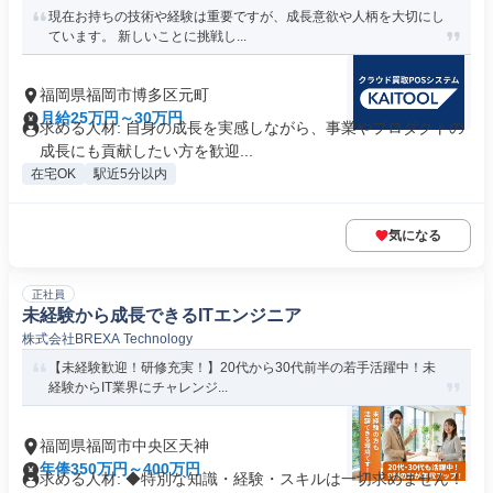
現在お持ちの技術や経験は重要ですが、成長意欲や人柄を大切にし
ています。 新しいことに挑戦し...
福岡県福岡市博多区元町
月給25万円～30万円
求める人材: 自身の成長を実感しながら、事業やプロダクトの
成長にも貢献したい方を歓迎...
在宅OK
駅近5分以内
気になる
正社員
未経験から成長できるITエンジニア
株式会社BREXA Technology
【未経験歓迎！研修充実！】20代から30代前半の若手活躍中！未
経験からIT業界にチャレンジ...
福岡県福岡市中央区天神
年俸350万円～400万円
求める人材: ◆特別な知識・経験・スキルは一切求めません！