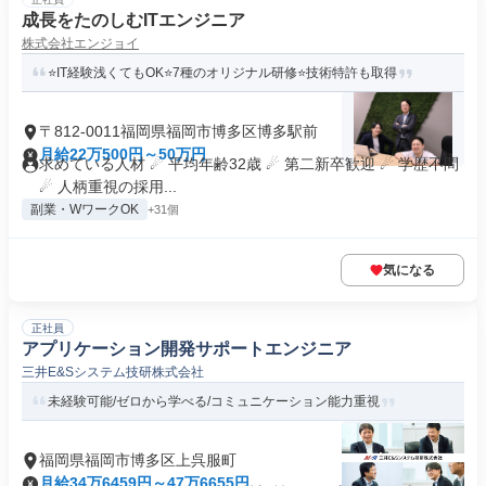
成長をたのしむITエンジニア
株式会社エンジョイ
⭐IT経験浅くてもOK⭐7種のオリジナル研修⭐技術特許も取得
〒812-0011福岡県福岡市博多区博多駅前
月給22万500円～50万円
求めている人材 ☄ 平均年齢32歳 ☄ 第二新卒歓迎 ☄ 学歴不問
☄ 人柄重視の採用...
副業・WワークOK
+31個
気になる
正社員
アプリケーション開発サポートエンジニア
三井E&Sシステム技研株式会社
未経験可能/ゼロから学べる/コミュニケーション能力重視
福岡県福岡市博多区上呉服町
月給34万6459円～47万6655円