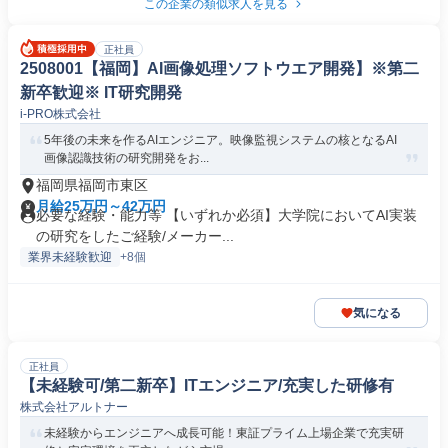
この企業の類似求人を見る
正社員
2508001【福岡】AI画像処理ソフトウエア開発】※第二
新卒歓迎※ IT研究開発
i-PRO株式会社
5年後の未来を作るAIエンジニア。映像監視システムの核となるAI
画像認識技術の研究開発をお...
福岡県福岡市東区
月給25万円～42万円
必要な経験・能力等 【いずれか必須】大学院においてAI実装
の研究をしたご経験/メーカー...
業界未経験歓迎
+8個
気になる
正社員
【未経験可/第二新卒】ITエンジニア/充実した研修有
株式会社アルトナー
未経験からエンジニアへ成長可能！東証プライム上場企業で充実研