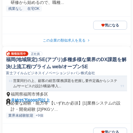
研修から始めるので、職種...
残業なし
在宅OK
気になる
この企業の類似求人を見る
正社員
福岡(地域限定):SE(アプリ)多種多様な業界のDX課題を解
決/上流工程/プライム web/オープンSE
富士フイルムビジネスイノベーションジャパン株式会社
営業同行の上、顧客の経営/業務課題を把握し要件定義からシステ
ム/サービスの設計/構築/導入...
福岡県福岡市博多区
月給35万6000円以上
必要な経験・能力等 【いずれか必須】[1]業務システムの設
計・開発経験 [2]PKGソ...
業界未経験歓迎
+9個
気になる