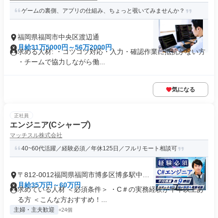
ゲームの裏側、アプリの仕組み、ちょっと覗いてみませんか？
福岡県福岡市中央区渡辺通
月給31万5000円～56万2000円
求める人材: ・コツコツ対応・入力・確認作業に抵抗がない方
・チームで協力しながら働...
気になる
正社員
エンジニア(Cシャープ)
マッチスル株式会社
40~60代活躍／経験必須／年休125日／フルリモート相談可
〒812-0012福岡県福岡市博多区博多駅中央
街
月給35万円～60万円
求めている人材 ＜必須条件＞ ・C＃の実務経験が半年以上あ
る方 ＜こんな方おすすめ！...
主婦・主夫歓迎
+24個