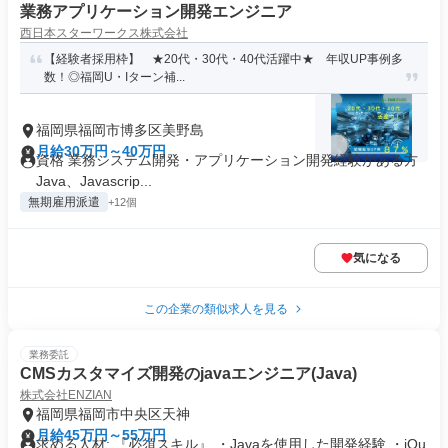
業務アプリケーション開発エンジニア
西日本スターワークス株式会社
【経験者採用枠】 ★20代・30代・40代活躍中★ 年収UP事例多
数！◎福岡U・Iターン補...
福岡県福岡市博多区美野島
月給30万円～40万円
資格 業務システム開発・アプリケーション開発経験がある方
Java、Javascrip...
無期雇用派遣
+12個
気になる
この企業の類似求人を見る
業務委託
CMSカスタマイズ開発のjavaエンジニア(Java)
株式会社ENZIAN
福岡県福岡市中央区天神
月給45万円～55万円
求める人材: 『必須スキル』 ・Javaを使用した開発経験 ・jQu