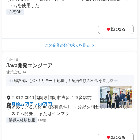
eryを使用した...
在宅OK
気になる
この企業の類似求人を見る
正社員
Java開発エンジニア
株式会社HAL
経験浅めもOK！リモート勤務可！契約金額の80％を還元◎
〒812-0011福岡県福岡市博多区博多駅前
月給27万円～80万円
求めている人材 ■《応募条件》 ・分野を問わず、何らかのシ
ステム開発、 またはインフラ...
業界未経験歓迎
+18個
気になる