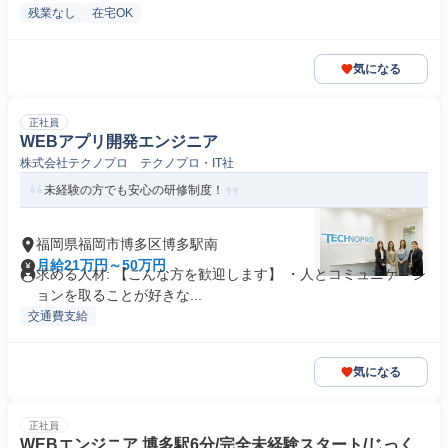
残業なし
在宅OK
気になる
正社員
WEBアプリ開発エンジニア
株式会社テクノプロ テクノプロ・IT社
未経験の方でも安心の研修制度！
福岡県福岡市博多区博多駅南
月給21万円～50万円
求める人材: 【こんな方を歓迎します】 ・人とコミュニケーシ
ョンを取ることが好きな...
交通費支給
気になる
正社員
WEBエンジニア 博多駅6分/完全未経験スタート/じっく