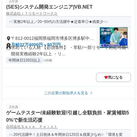
正社員
(SES)システム開発エンジニア|VB.NET
株式会社ＩＴリモートワークス
実務2年以上／20~50代の方活躍中★定着率◎★残業少
〒812-0012福岡県福岡市博多区博多駅中央
街
月給32万4000円～80万円
求めている人材 【必須条件】 ・常駐/一部リモート対応可能：
開発実務経験2年以上 ・リ...
年間休日120日以上
+26個
気になる
この企業の類似求人を見る
正社員
ゲームテスター/未経験歓迎!引越し全額負担・家賃補助5
0%で新生活応援
合同会社Ｓａｖｅ Ｐｏｉｎｔ
20代活躍中！土日祝休＆年間休日120日＆残業少なめ✨「環境を変