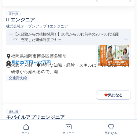
正社員
ITエンジニア
株式会社オープンアップITエンジニア
【未経験からの積極採用！】20代から30代前半の20〜30代活躍
中！充実した研修制度でキャ...
福岡県福岡市博多区博多駅前
月給22万円～27万円
求める人材: "◆特別な知識・経験・スキルは一切求めません！
研修から始めるので、職...
交通費支給
気になる
正社員
モバイルアプリエンジニア
株式会社エニセンス
リモートで最新技術に挑戦 SIerから市場価値を高める！
ホーム
オファー
気になる