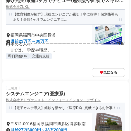
修が充実!最短4ヶ月でデビュー!勉強会や面談でスキルア
株式会社ZUKU
ップ)
【教育制度が抜群】現役エンジニアが親切丁寧に指導！個別指導も
あり！最短4ヶ月でエンジニアに...
福岡県福岡市中央区長浜
月給23万円～30万円
求める人材: ーーーーーーーーーーーーーーーーーーーー ZUK
Uでは、 学歴や職歴、...
即日勤務OK
交通費支給
気になる
正社員
システムエンジニア(医療系)
株式会社アドヴァンスト・インフォーメイション・デザイン
【電子カルテ導入】経験を活かして医療DXに貢献できるお仕事！
〒812-0016福岡県福岡市博多区博多駅南
月給27万6000円～38万2000円