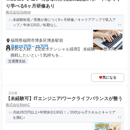
り学べる6ヶ月研修あり
株式会社Gutlink
未経験歓迎／実務が身につく8ヶ月研修／キャリアアップで収入ア
ップ／年休120日／転勤なし
福岡県福岡市博多区博多駅前
月給20万円～35万円
求める人材: 【完全ポテンシャル採用】 未経験・学歴不問。
挑戦したいという気持ちを...
交通費支給
気になる
正社員
【未経験可】ITエンジニア/ワークライフバランスが整う
株式会社MainC
月給28万円以上×年間休日130日！／20代からITスキルとキャリア
を掴む♪