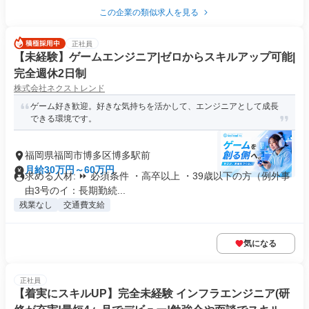
この企業の類似求人を見る
正社員
【未経験】ゲームエンジニア|ゼロからスキルアップ可能|
完全週休2日制
株式会社ネクストレンド
ゲーム好き歓迎。好きな気持ちを活かして、エンジニアとして成長
できる環境です。
福岡県福岡市博多区博多駅前
月給30万円～60万円
求める人材: ⏩ 必須条件 ・高卒以上 ・39歳以下の方（例外事
由3号のイ：長期勤続...
残業なし
交通費支給
気になる
正社員
【着実にスキルUP】完全未経験 インフラエンジニア(研