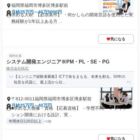
福岡県福岡市博多区博多駅前
月給25万円～46万5000円
求める人材: 【必須条件】 ・何かしらの開発言語を使用した実
務経験が1年以上ある方 ...
気になる
契約社員
システム開発エンジニア※PM・PL・SE・PG
株式会社MJC
【エンジニア経験者募集】ICTで命をまもる、未来を創る。50年の
知見を武器に、最上流から社...
〒812-0011福岡県福岡市博多区博多駅前
月給25万円～40万円
■求める人物像・資格 【応募資格】 ・学歴不問 ・アプリケー
ション開発における設計、実...
年間休日120日以上
+1個
気になる