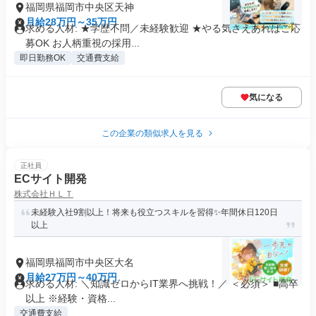
福岡県福岡市中央区天神
月給28万円～35万円
求める人材: ★学歴不問／未経験歓迎 ★やる気さえあればご応
募OK お人柄重視の採用...
即日勤務OK
交通費支給
気になる
この企業の類似求人を見る
正社員
ECサイト開発
株式会社ＨＬＴ
未経験入社9割以上！将来も役立つスキルを習得✨年間休日120日
以上
福岡県福岡市中央区大名
月給27万円～40万円
求める人材: ＼知識ゼロからIT業界へ挑戦！／ ＜必須＞ ■高卒
以上 ※経験・資格...
交通費支給