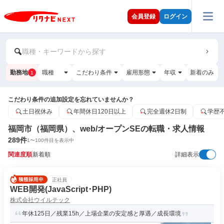
会員登録
ログイン
職種・キーワードから探す
勤務地
職種
こだわり条件
雇用形態
年収
新着のみ
1
こだわり条件の追加設定を忘れていませんか？
土日祝休み
年間休日120日以上
完全週休2日制
学歴
福岡市（福岡県）、web/オープンSEの転職・求人情報
289
件
1
〜
100
件目を表示中
関連度順
新着順
詳細表示
正社員
WEB開発(JavaScript･PHP)
株式会社ウイルテック
年休125日／残業15h／上場企業の安定感と厚遇／成長環境