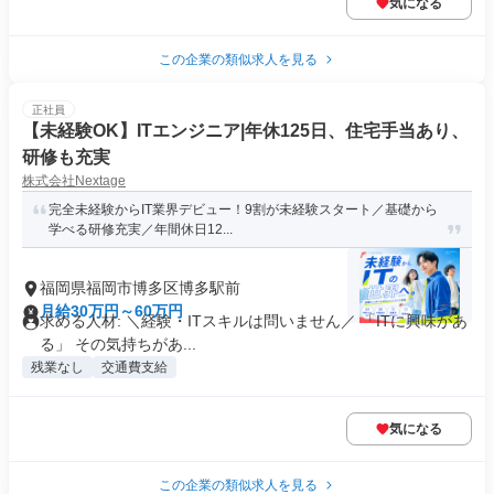
気になる
この企業の類似求人を見る
正社員
【未経験OK】ITエンジニア|年休125日、住宅手当あり、
研修も充実
株式会社Nextage
完全未経験からIT業界デビュー！9割が未経験スタート／基礎から
学べる研修充実／年間休日12...
福岡県福岡市博多区博多駅前
月給30万円～60万円
求める人材: ＼経験・ITスキルは問いません／ 「ITに興味があ
る」 その気持ちがあ...
残業なし
交通費支給
気になる
この企業の類似求人を見る