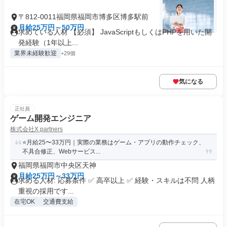
〒812-0011福岡県福岡市博多区博多駅前
月給25万円～50万円
求めている人材 【必須】 JavaScriptもしくはPHPを用いた開
発経験（1年以上...
業界未経験歓迎
+29個
気になる
正社員
ゲーム開発エンジニア
株式会社X partners
⭐月給25〜33万円｜実際の業務はゲーム・アプリの動作チェック、
不具合修正、Webサービス...
福岡県福岡市中央区天神
月給25万円～33万円
求める人材: 応募条件 ✅ 高卒以上 ✅ 経験・スキルは不問 人柄
重視の採用です...
在宅OK
交通費支給