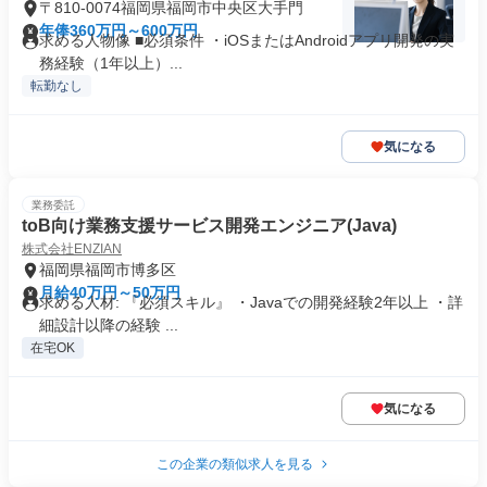
〒810-0074福岡県福岡市中央区大手門
年俸360万円～600万円
求める人物像 ■必須条件 ・iOSまたはAndroidアプリ開発の実
務経験（1年以上）...
転勤なし
気になる
業務委託
toB向け業務支援サービス開発エンジニア(Java)
株式会社ENZIAN
福岡県福岡市博多区
月給40万円～50万円
求める人材: 『必須スキル』 ・Javaでの開発経験2年以上 ・詳
細設計以降の経験 ...
在宅OK
気になる
この企業の類似求人を見る