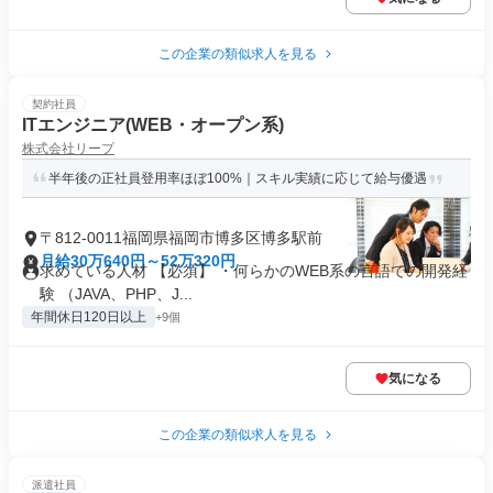
この企業の類似求人を見る
契約社員
ITエンジニア(WEB・オープン系)
株式会社リープ
半年後の正社員登用率ほぼ100%｜スキル実績に応じて給与優遇
〒812-0011福岡県福岡市博多区博多駅前
月給30万640円～52万320円
求めている人材 【必須】 ・何らかのWEB系の⾔語での開発経
験 （JAVA、PHP、J...
年間休日120日以上
+9個
気になる
この企業の類似求人を見る
派遣社員