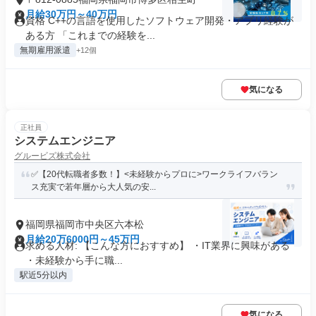
月給30万円～40万円
資格 C++の言語を使用したソフトウェア開発・アプリ経験が
ある方 「これまでの経験を...
無期雇用派遣
+12個
気になる
正社員
システムエンジニア
グルービズ株式会社
✅【20代転職者多数！】<未経験からプロに>ワークライフバラン
ス充実で若年層から大人気の安...
福岡県福岡市中央区六本松
月給20万6000円～45万円
求める人材: 【こんな方におすすめ】 ・IT業界に興味がある
・未経験から手に職...
駅近5分以内
気になる