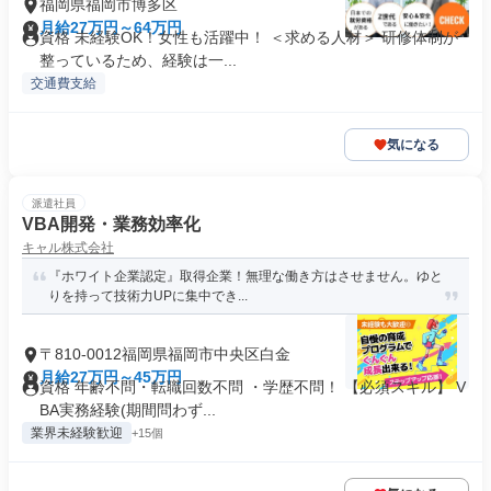
福岡県福岡市博多区
月給27万円～64万円
資格 未経験OK！女性も活躍中！ ＜求める人材＞ 研修体制が
整っているため、経験は一...
交通費支給
気になる
派遣社員
VBA開発・業務効率化
キャル株式会社
『ホワイト企業認定』取得企業！無理な働き方はさせません。ゆと
りを持って技術力UPに集中でき...
〒810-0012福岡県福岡市中央区白金
月給27万円～45万円
資格 年齢不問・転職回数不問 ・学歴不問！ 【必須スキル】 V
BA実務経験(期間問わず...
業界未経験歓迎
+15個