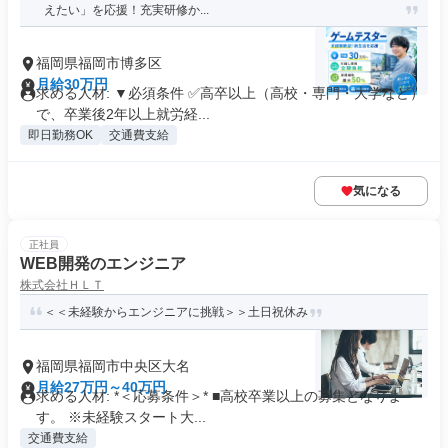
えたい」を応援！充実研修か...
福岡県福岡市博多区
月給30万円
求める人材: ▼必須条件 ✅高卒以上（高校・専門・大学など）
で、卒業後2年以上就労経...
即日勤務OK
交通費支給
気になる
正社員
WEB開発のエンジニア
株式会社ＨＬＴ
＜＜未経験からエンジニアに挑戦＞＞土日祝休み
福岡県福岡市中央区大名
月給27万円～40万円
求める人材: *＜応募条件＞* ■高校卒業以上の募集となりま
す。 ※未経験スタート大...
交通費支給