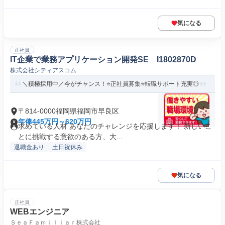
気になる
正社員
IT企業で業務アプリケーション開発SE I1802870D
株式会社シティアスコム
＼積極採用中／今がチャンス！⭐正社員募集⭐転職サポート充実◎
〒814-0000福岡県福岡市早良区
年俸445万円～620万円
求めている人材 あなたのチャレンジを応援します！ 新しいこ
とに挑戦する意欲のある方、大...
退職金あり
土日祝休み
気になる
正社員
WEBエンジニア
ＳｅａＦａｍｉｌｉａｒ株式会社