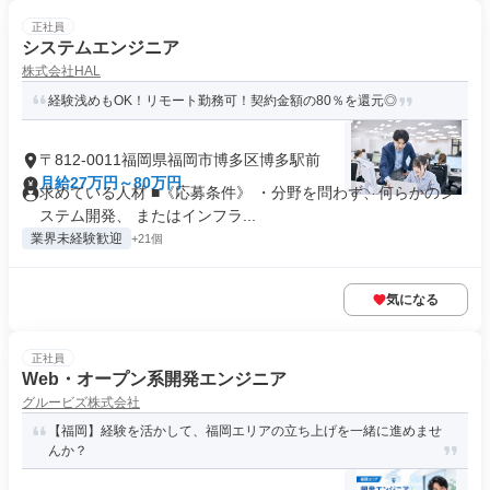
正社員
システムエンジニア
株式会社HAL
経験浅めもOK！リモート勤務可！契約金額の80％を還元◎
〒812-0011福岡県福岡市博多区博多駅前
月給27万円～80万円
求めている人材 ■《応募条件》 ・分野を問わず、何らかのシ
ステム開発、 またはインフラ...
業界未経験歓迎
+21個
気になる
正社員
Web・オープン系開発エンジニア
グルービズ株式会社
【福岡】経験を活かして、福岡エリアの立ち上げを一緒に進めませ
んか？