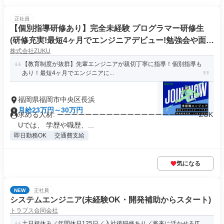
正社員
【個別指導研修あり】完全未経験 プログラマー研修生
(研修充実!最短4ヶ月でエンジニアデビュー!勉強会や面談
株式会社ZUKU
でスキルアップ)
【教育制度が抜群】先輩エンジニアが親切丁寧に指導！個別指導も
あり！最短4ヶ月でエンジニアに...
福岡県福岡市中央区長浜
月給23万円～30万円
求める人材: ーーーーーーーーーーーーーーーーーーーー ZUK
Uでは、 学歴や職歴、...
即日勤務OK
交通費支給
気になる
NEW
正社員
システムエンジニア(未経験OK・開発補助からスタート)
トラプス合同会社
土日祝休み／年間休日125日／入社後研修あり／将来に活かせるIT