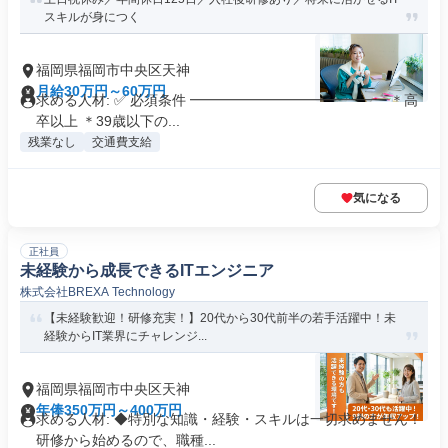
スキルが身につく
福岡県福岡市中央区天神
月給30万円～60万円
求める人材: ✅ 必須条件 ━━━━━━━━━━━━━━ ＊高
卒以上 ＊39歳以下の...
残業なし
交通費支給
気になる
正社員
未経験から成長できるITエンジニア
株式会社BREXA Technology
【未経験歓迎！研修充実！】20代から30代前半の若手活躍中！未
経験からIT業界にチャレンジ...
福岡県福岡市中央区天神
年俸350万円～400万円
求める人材: ◆特別な知識・経験・スキルは一切求めません！
研修から始めるので、職種...