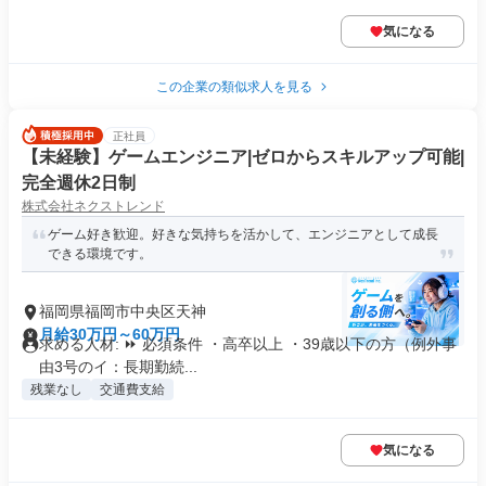
気になる
この企業の類似求人を見る
正社員
【未経験】ゲームエンジニア|ゼロからスキルアップ可能|
完全週休2日制
株式会社ネクストレンド
ゲーム好き歓迎。好きな気持ちを活かして、エンジニアとして成長
できる環境です。
福岡県福岡市中央区天神
月給30万円～60万円
求める人材: ⏩ 必須条件 ・高卒以上 ・39歳以下の方（例外事
由3号のイ：長期勤続...
残業なし
交通費支給
気になる