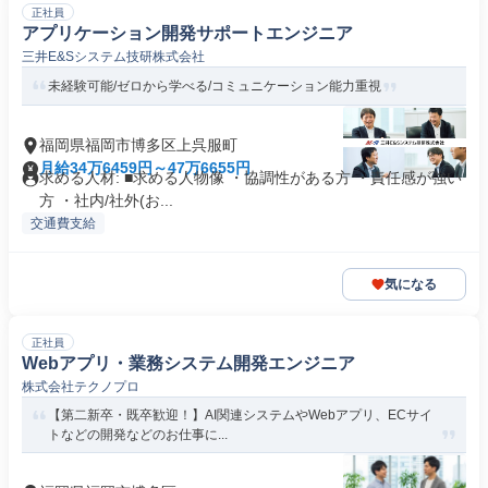
正社員
アプリケーション開発サポートエンジニア
三井E&Sシステム技研株式会社
未経験可能/ゼロから学べる/コミュニケーション能力重視
福岡県福岡市博多区上呉服町
月給34万6459円～47万6655円
求める人材: ■求める人物像 ・協調性がある方 ・責任感が強い
方 ・社内/社外(お...
交通費支給
気になる
正社員
Webアプリ・業務システム開発エンジニア
株式会社テクノプロ
【第二新卒・既卒歓迎！】AI関連システムやWebアプリ、ECサイ
トなどの開発などのお仕事に...