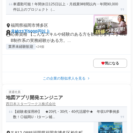
車通勤可能！年間休日125日以上・月残業9時間以内・年間90,000
件以上のプロジェクト（...
福岡県福岡市博多区
月給23万5000円以上
応募資格 【こんなスキルや経験のある方を歓迎します！】WE
B制作系の実務経験がある方。...
業界未経験歓迎
+24個
気になる
この企業の類似求人を見る
派遣社員
地図アプリ開発エンジニア
西日本スターワークス株式会社
【経験者採用枠】 ★20代・30代・40代活躍中★ 年収UP事例多
数！◎福岡U・Iターン補...
〒812-0885福岡県福岡市博多区相生町