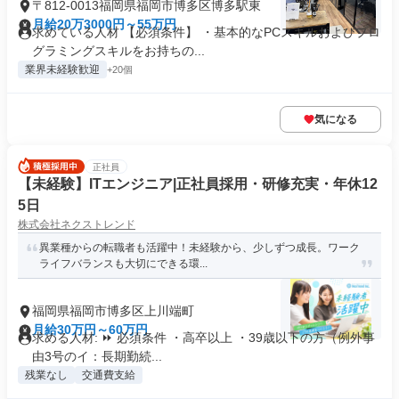
〒812-0013福岡県福岡市博多区博多駅東
月給20万3000円～55万円
求めている人材 【必須条件】 ・基本的なPCスキルおよびプロ
グラミングスキルをお持ちの...
業界未経験歓迎
+20個
気になる
正社員
【未経験】ITエンジニア|正社員採用・研修充実・年休12
5日
株式会社ネクストレンド
異業種からの転職者も活躍中！未経験から、少しずつ成長。ワーク
ライフバランスも大切にできる環...
福岡県福岡市博多区上川端町
月給30万円～60万円
求める人材: ⏩ 必須条件 ・高卒以上 ・39歳以下の方（例外事
由3号のイ：長期勤続...
残業なし
交通費支給