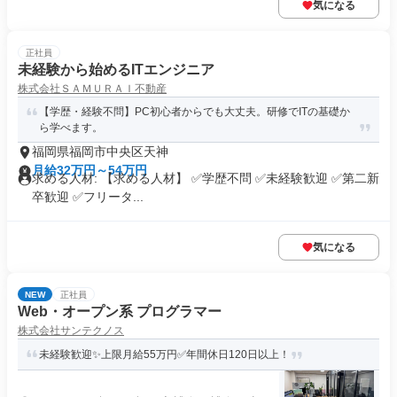
気になる
正社員
未経験から始めるITエンジニア
株式会社ＳＡＭＵＲＡＩ不動産
【学歴・経験不問】PC初心者からでも大丈夫。研修でITの基礎か
ら学べます。
福岡県福岡市中央区天神
月給32万円～54万円
求める人材: 【求める人材】 ✅学歴不問 ✅未経験歓迎 ✅第二新
卒歓迎 ✅フリータ...
気になる
NEW
正社員
Web・オープン系 プログラマー
株式会社サンテクノス
未経験歓迎✨上限月給55万円✅年間休日120日以上！