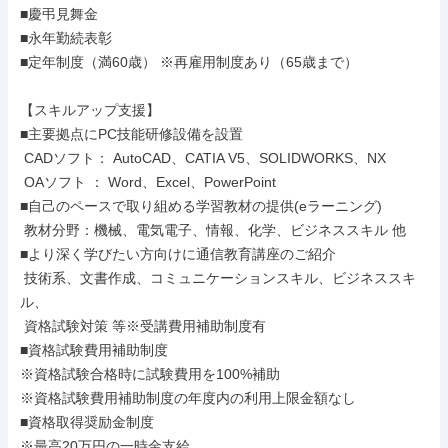
■慶弔見舞金

■永年勤続表彰

■定年制度（満60歳） ※再雇用制度あり（65歳まで）

【スキルアップ支援】

■主要拠点にPC技能研修設備を設置

 CADソフト： AutoCAD、CATIA V5、SOLIDWORKS、NX

 OAソフト ： Word、Excel、PowerPoint

■自己のペースで取り組める学習教材の提供(eラーニング)

 教材分野：機械、電気電子、情報、化学、ビジネススキル 他

■より深く学びたい方向けに通信教育講座のご紹介

 技術系、文書作成、コミュニケーションスキル、ビジネススキ
ル、

 資格試験対策 等※受講費用補助制度有

■資格試験費用補助制度

※資格試験合格時に試験費用を100%補助

※資格試験費用補助制度の年度内の利用上限金額なし

■資格取得奨励金制度

※最高20万円の一時金支給
