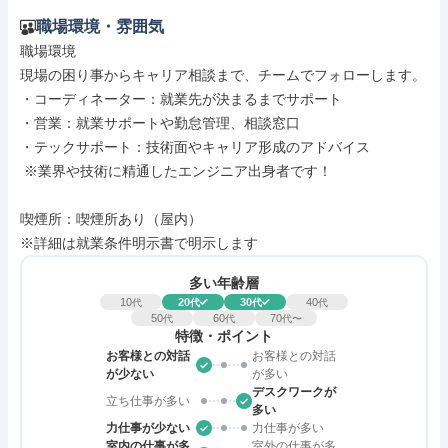
職場環境・雰囲気
職場環境

現場の困り事からキャリア相談まで、チームでフォローします。

・コーディネーター：就業先が決まるまでサポート

・営業：就業サポートや勤怠管理、相談窓口

・テックサポート：技術面やキャリア形成のアドバイス

 ※業界や技術に精通したエンジニア出身者です！

喫煙所：喫煙所あり（屋内）

※詳細は就業条件明示書で明示します
多い年齢層
10
20
30
40
代
代
代
代
50
60
70
代
代
代〜
特徴・ポイント
お客様との対話
お客様との対話
が少ない
が多い
デスクワークが
立ち仕事が多い
多い
力仕事が少ない
力仕事が多い
室内の仕事が多
室外の仕事が多