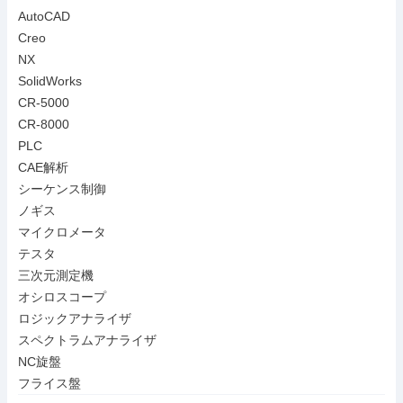
AutoCAD

Creo

NX

SolidWorks

CR-5000

CR-8000

PLC

CAE解析

シーケンス制御

ノギス

マイクロメータ

テスタ

三次元測定機

オシロスコープ

ロジックアナライザ

スペクトラムアナライザ

NC旋盤

フライス盤