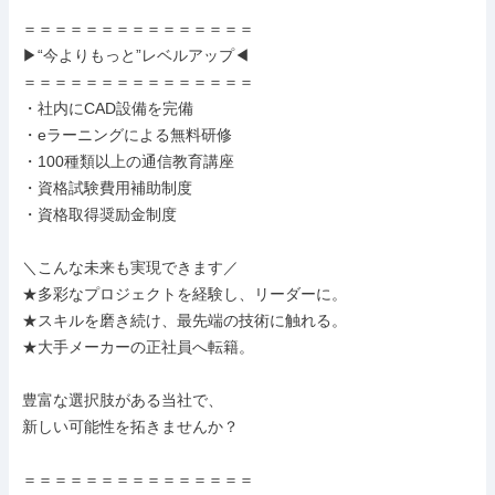
＝＝＝＝＝＝＝＝＝＝＝＝＝＝＝

▶“今よりもっと”レベルアップ◀

＝＝＝＝＝＝＝＝＝＝＝＝＝＝＝

・社内にCAD設備を完備

・eラーニングによる無料研修

・100種類以上の通信教育講座

・資格試験費用補助制度

・資格取得奨励金制度

＼こんな未来も実現できます／

★多彩なプロジェクトを経験し、リーダーに。

★スキルを磨き続け、最先端の技術に触れる。

★大手メーカーの正社員へ転籍。

豊富な選択肢がある当社で、

新しい可能性を拓きませんか？

＝＝＝＝＝＝＝＝＝＝＝＝＝＝＝
