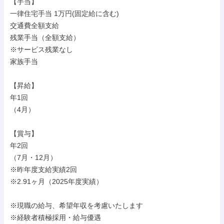
【手当】

一律住宅手当 1万円(固定給に含む)

交通費全額支給

残業手当（全額支給）

※サービス残業なし

家族手当

【昇給】

年1回

（4月）

【賞与】

年2回

（7月・12月）

※昨年度支給実績2回

※2.91ヶ月（2025年度実績）

※現職の給与、希望年収を考慮いたします

※経験者積極採用・給与優遇
