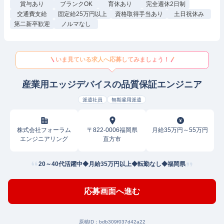
賞与あり
ブランクOK
育休あり
完全週休2日制
交通費支給
固定給25万円以上
資格取得手当あり
土日祝休み
第二新卒歓迎
ノルマなし
いま見ている求人へ応募してみましょう！
産業用エッジデバイスの品質保証エンジニア
派遣社員
無期雇用派遣
株式会社フォーラム
〒822-0006福岡県
月給35万円～55万円
エンジニアリング
直方市
20～40代活躍中◆月給35万円以上◆転勤なし◆福岡県
応募画面へ進む
原稿ID：
bdb309f037d42a22