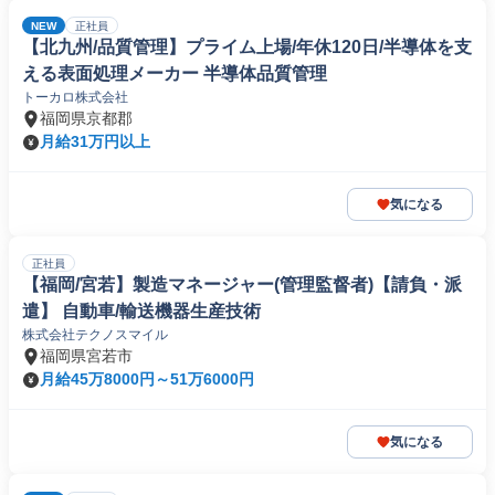
NEW
正社員
【北九州/品質管理】プライム上場/年休120日/半導体を支
える表面処理メーカー 半導体品質管理
トーカロ株式会社
福岡県京都郡
月給31万円以上
気になる
正社員
【福岡/宮若】製造マネージャー(管理監督者)【請負・派
遣】 自動車/輸送機器生産技術
株式会社テクノスマイル
福岡県宮若市
月給45万8000円～51万6000円
気になる