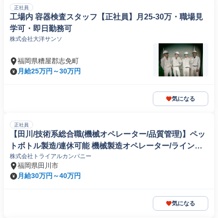
正社員
工場内 容器検査スタッフ【正社員】月25-30万・職場見
学可・即日勤務可
株式会社大洋サンソ
福岡県糟屋郡志免町
月給25万円～30万円
気になる
正社員
【田川/技術系総合職(機械オペレーター/品質管理)】ペッ
トボトル製造/連休可能 機械製造オペレーター/ラインマ
株式会社トライアルカンパニー
ネージャー
福岡県田川市
月給30万円～40万円
気になる