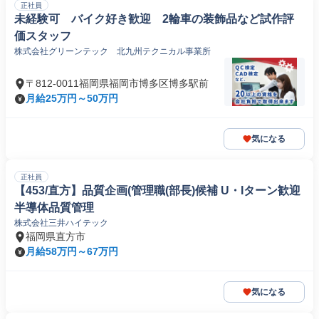
正社員
未経験可 バイク好き歓迎 2輪車の装飾品など試作評
価スタッフ
株式会社グリーンテック 北九州テクニカル事業所
〒812-0011福岡県福岡市博多区博多駅前
月給25万円～50万円
気になる
正社員
【453/直方】品質企画(管理職(部長)候補 U・Iターン歓迎
半導体品質管理
株式会社三井ハイテック
福岡県直方市
月給58万円～67万円
気になる