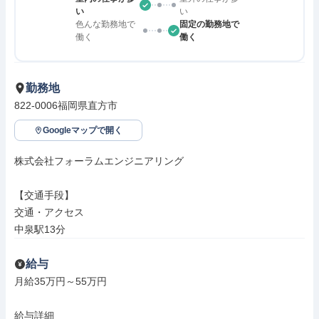
い
い
色んな勤務地で
固定の勤務地で
働く
働く
勤務地
822-0006福岡県直方市
Googleマップで開く
株式会社フォーラムエンジニアリング

【交通手段】

交通・アクセス

中泉駅13分
給与
月給35万円～55万円

給与詳細
