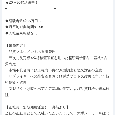
★20～30代活躍中！

■―――――――――――――■

◆経験者月給35万円～

◆月平均残業時間8.15h

◆入社後も転勤なし

【業務内容】

・品質マネジメントの運用管理

・三次元測定機やX線検査装置を用いた精密電子部品・基板の品
質判定

・市場不具合および工程内不良の原因調査と恒久対策の立案

・サプライヤーへの品質監査および製造プロセス改善に向けた技
術指導・管理

・新製品立上げ時の出荷判定基準の策定および品質目標の達成検
証

【正社員（無期雇用派遣）・賞与あり】

当社の正社員として入社いただいたうえで、大手メーカーをはじ