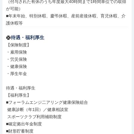
（付与された有休のうち年度最大40時間まで1時間単位での取得
が可能）

■年末年始、特別休暇、慶弔休暇、産前産後休暇、育児休暇、介
護休暇等
待遇・福利厚生
【保険制度】

・雇用保険

・労災保険

・健康保険

・厚生年金

待遇・福利厚生

【福利厚生】

■フォーラムエンジ二アリング健康保険組合

 健康診断（年1回）／健康相談室

 スポーツクラブ利用補助制度

■確定拠出年金制度

■財形貯蓄制度
