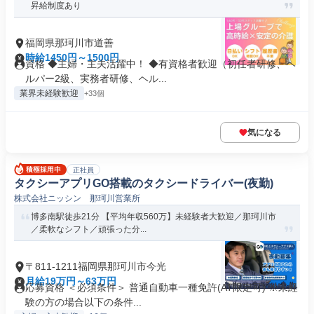
昇給制度あり
福岡県那珂川市道善
時給1450円～1500円
資格 ◆主婦・主夫活躍中！ ◆有資格者歓迎（初任者研修、ヘ
ルパー2級、実務者研修、ヘル...
業界未経験歓迎
+33個
気になる
正社員
タクシーアプリGO搭載のタクシードライバー(夜勤)
株式会社ニッシン 那珂川営業所
博多南駅徒歩21分 【平均年収560万】未経験者大歓迎／那珂川市
／柔軟なシフト／頑張った分...
〒811-1211福岡県那珂川市今光
月給19万円～63万円
応募資格 ＜必須条件＞ 普通自動車一種免許(AT限定可) ※未経
験の方の場合以下の条件...