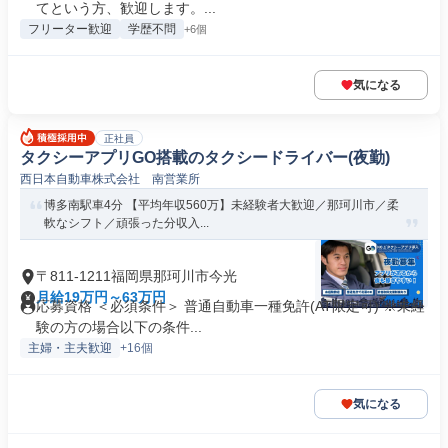
てという方、歓迎します。...
フリーター歓迎
学歴不問
+6個
気になる
正社員
タクシーアプリGO搭載のタクシードライバー(夜勤)
西日本自動車株式会社 南営業所
博多南駅車4分 【平均年収560万】未経験者大歓迎／那珂川市／柔
軟なシフト／頑張った分収入...
〒811-1211福岡県那珂川市今光
月給19万円～63万円
応募資格 ＜必須条件＞ 普通自動車一種免許(AT限定可) ※未経
験の方の場合以下の条件...
主婦・主夫歓迎
+16個
気になる