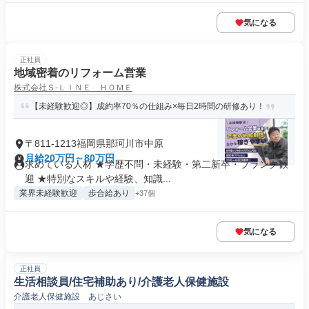
気になる
正社員
地域密着のリフォーム営業
株式会社Ｓ‐ＬＩＮＥ ＨＯＭＥ
【未経験歓迎◎】成約率70％の仕組み×毎日2時間の研修あり！
〒811-1213福岡県那珂川市中原
月給20万円～80万円
求めている人材 ★学歴不問・未経験・第二新卒・ブランク歓
迎 ★特別なスキルや経験、知識...
業界未経験歓迎
歩合給あり
+37個
気になる
正社員
生活相談員/住宅補助あり/介護老人保健施設
介護老人保健施設 あじさい