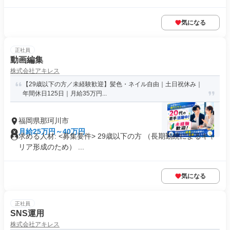
気になる
正社員
動画編集
株式会社アキレス
【29歳以下の方／未経験歓迎】髪色・ネイル自由｜土日祝休み｜
年間休日125日｜月給35万円...
福岡県那珂川市
月給25万円～40万円
求める人材: <募集要件> 29歳以下の方 （長期勤続によるキャ
リア形成のため） ...
気になる
正社員
SNS運用
株式会社アキレス