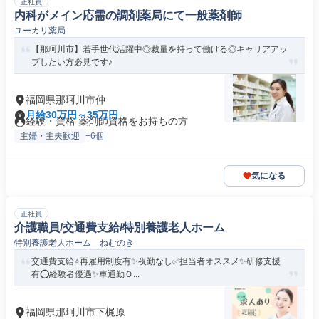
正社員
内科がメイン応需の調剤薬局にて一般薬剤師
ユーカリ薬局
【那珂川市】若手世代活躍中◎裁量を持って働ける◎キャリアアッ
プしたい方必見です♪
福岡県那珂川市仲
月給30万円～35万円
経験・資格 薬剤師資格をお持ちの方
主婦・主夫歓迎
+6個
気になる
正社員
介護職員/交通費支給/特別養護老人ホーム
特別養護老人ホーム ねむのき
交通費支給⭐️再雇用制度有✨夜勤なし✅️担当者オススメ✨研修支援
有⭕️経験者優遇✨車通勤Ｏ...
福岡県那珂川市下梶原