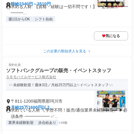
時給2340円～3510円
求める人材: 【資格・経験は一切不問です！】 ✅必須条件 ━━
━━━...
週1日からOK
シフト自由
気になる
この企業の類似求人を見る
契約社員
ソフトバンクグループの販売・イベントスタッフ
ＳＢモバイルサービス株式会社
未経験歓迎！週休3日／月給25万円以上✨イベントスタッフ
〒811-1200福岡県那珂川市
月給25万1600円以上
求めている人材 ＼学歴不問！販売/通信業界未経験歓迎／ ▶必
須条件 ━━━━━━ ✅...
業界未経験歓迎
歩合給あり
+19個