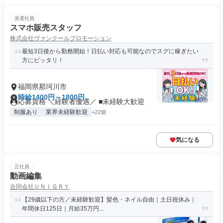
派遣社員
スマホ販売スタッフ
株式会社ヴァンクールプロモーション
最短3日後から勤務開始！日払い対応も可能なのでスグに稼ぎたい
方にピッタリ！
福岡県那珂川市
時給1400円～1800円
応募資格 ＼経験者優遇／ ■未経験大歓迎
制服あり
業界未経験歓迎
+22個
気になる
正社員
動画編集
合同会社ＵＮＩＧＲＹ
【29歳以下の方／未経験歓迎】髪色・ネイル自由｜土日祝休み｜
年間休日125日｜月給35万円...