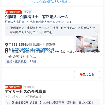
この企業の類似求人を見る
正社員
介護職 介護福祉士 有料老人ホーム
医療法人光竹会 住宅型有料老人ホームグランドG-1
那珂川市／住宅型有料ホーム／正社員／住宅補助あり／医療法人で
福利厚生も安定している介護のお...
〒811-1254福岡県那珂川市道善
月給25万9500円～26万5500円
応募資格 介護初任者研修,ヘルパー 2級,ヘルパー 1級,実務者研
修,介護福祉士 ＼...
主婦・主夫歓迎
+19個
気になる
派遣社員
デイサービスの介護職員
ケアスタッフィング株式会社
【時給1450円×週2日～】上場Gの安定基盤で高時給｜日払いOK｜