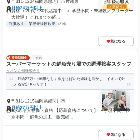
〒811-1204福岡県那珂川市片縄東
月給24万円以上
資格 ＜20代・30代活躍中！＞ 学歴不問・未経験／フリーター
大歓迎！ これまでの経...
制服あり
業界未経験歓迎
+31個
気になる
正社員
スーパーマーケットの鮮魚売り場での調理接客スタッフ
イオン九州株式会社
「月給27万～×転勤なし」魚をさばいた経験を活かし、イオンで叶
える安定キャリア！
〒811-1215福岡県那珂川市
月給27万円以上
■求める人物像・資格 【応募資格について】 ・学歴不問、性
別不問 ・鮮魚の加工・販売経...
気になる