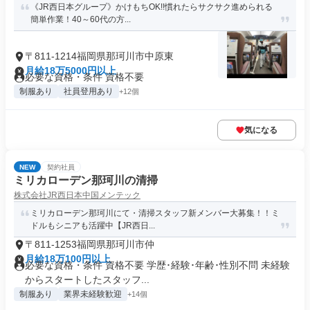
《JR西日本グループ》かけもちOK!!慣れたらサクサク進められる
簡単作業！40～60代の方...
〒811-1214福岡県那珂川市中原東
月給18万5000円以上
必要な資格・条件 資格不要
制服あり
社員登用あり
+12個
気になる
NEW
契約社員
ミリカローデン那珂川の清掃
株式会社JR西日本中国メンテック
ミリカローデン那珂川にて・清掃スタッフ新メンバー大募集！！ミ
ドルもシニアも活躍中【JR西日...
〒811-1253福岡県那珂川市仲
月給18万100円以上
必要な資格・条件 資格不要 学歴･経験･年齢･性別不問 未経験
からスタートしたスタッフ...
制服あり
業界未経験歓迎
+14個