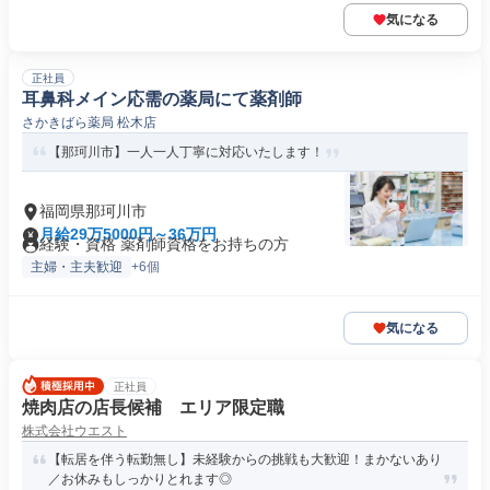
気になる
正社員
耳鼻科メイン応需の薬局にて薬剤師
さかきばら薬局 松木店
【那珂川市】一人一人丁寧に対応いたします！
福岡県那珂川市
月給29万5000円～36万円
経験・資格 薬剤師資格をお持ちの方
主婦・主夫歓迎
+6個
気になる
正社員
焼肉店の店長候補 エリア限定職
株式会社ウエスト
【転居を伴う転勤無し】未経験からの挑戦も大歓迎！まかないあり
／お休みもしっかりとれます◎