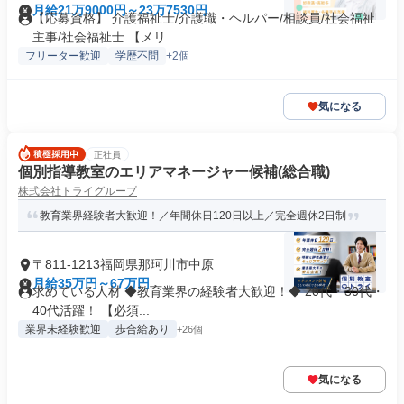
月給21万9000円～23万7530円
【応募資格】 介護福祉士/介護職・ヘルパー/相談員/社会福祉
主事/社会福祉士 【メリ...
フリーター歓迎
学歴不問
+2個
気になる
正社員
個別指導教室のエリアマネージャー候補(総合職)
株式会社トライグループ
教育業界経験者大歓迎！／年間休日120日以上／完全週休2日制
〒811-1213福岡県那珂川市中原
月給35万円～67万円
求めている人材 ◆教育業界の経験者大歓迎！◆ 20代・30代・
40代活躍！ 【必須...
業界未経験歓迎
歩合給あり
+26個
気になる