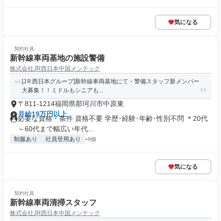
気になる
契約社員
新幹線車両基地の施設警備
株式会社JR西日本中国メンテック
[JＲ西日本グループ]新幹線車両基地にて・警備スタッフ新メンバー
大募集！！ミドルもシニアも...
〒811-1214福岡県那珂川市中原東
月給19万円以上
必要な資格・条件 資格不要 学歴･経験･年齢･性別不問 ＊20代
～60代まで幅広い年代...
制服あり
社員登用あり
+9個
気になる
契約社員
新幹線車両清掃スタッフ
株式会社JR西日本中国メンテック