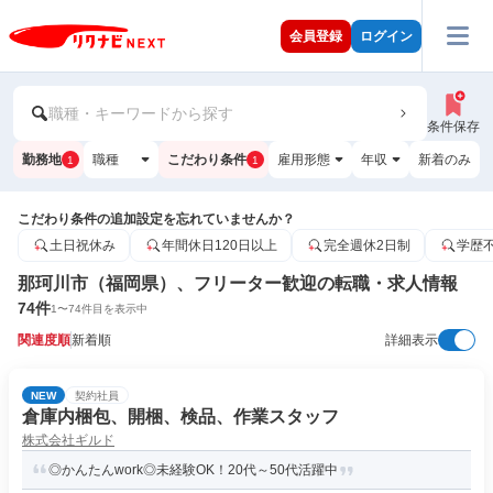
会員登録
ログイン
職種・キーワードから探す
条件保存
勤務地
職種
こだわり条件
雇用形態
年収
新着のみ
1
1
こだわり条件の追加設定を忘れていませんか？
土日祝休み
年間休日120日以上
完全週休2日制
学歴
那珂川市（福岡県）、フリーター歓迎の転職・求人情報
74
件
1
〜
74
件目を表示中
関連度順
新着順
詳細表示
NEW
契約社員
倉庫内梱包、開梱、検品、作業スタッフ
株式会社ギルド
◎かんたんwork◎未経験OK！20代～50代活躍中