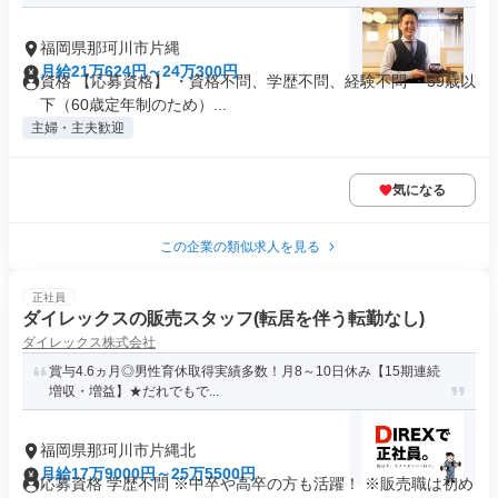
福岡県那珂川市片縄
月給21万624円～24万300円
資格 【応募資格】 ・資格不問、学歴不問、経験不問 ・59歳以
下（60歳定年制のため）...
主婦・主夫歓迎
気になる
この企業の類似求人を見る
正社員
ダイレックスの販売スタッフ(転居を伴う転勤なし)
ダイレックス株式会社
賞与4.6ヵ月◎男性育休取得実績多数！月8～10日休み【15期連続
増収・増益】★だれでもで...
福岡県那珂川市片縄北
月給17万9000円～25万5500円
応募資格 学歴不問 ※中卒や高卒の方も活躍！ ※販売職は初め