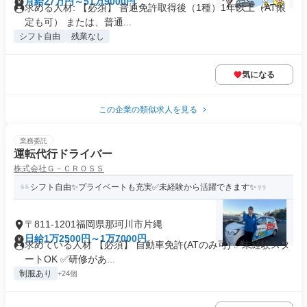
月給27万円～51万9000円
求める人材: 【必須】 普通免許取得後（1種）1年以上（AT限
定も可） または、普通...
シフト自由
残業なし
気になる
この企業の類似求人を見る
業務委託
運転代行ドライバー
株式会社Ｇ－ＣＲＯＳＳ
シフト自由✨プライベートも充実✅未経験から活躍できます✨
〒811-1201福岡県那珂川市片縄
日給1万2500円～1万7000円
求めている人材 【必須】 自動車免許(ATのみ可) ✅未経験スタ
ートOK ✅研修があ...
制服あり
+24個