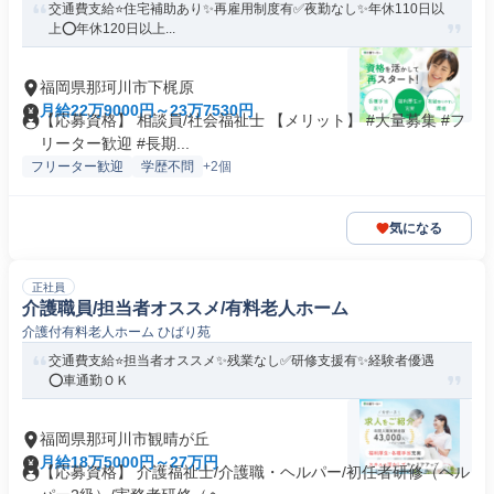
交通費支給⭐️住宅補助あり✨再雇用制度有✅️夜勤なし✨年休110日以
上⭕️年休120日以上...
福岡県那珂川市下梶原
月給22万9000円～23万7530円
【応募資格】 相談員/社会福祉士 【メリット】 #大量募集 #フ
リーター歓迎 #長期...
フリーター歓迎
学歴不問
+2個
気になる
正社員
介護職員/担当者オススメ/有料老人ホーム
介護付有料老人ホーム ひばり苑
交通費支給⭐️担当者オススメ✨残業なし✅️研修支援有✨経験者優遇
⭕️車通勤ＯＫ
福岡県那珂川市観晴が丘
月給18万5000円～27万円
【応募資格】 介護福祉士/介護職・ヘルパー/初任者研修（ヘル