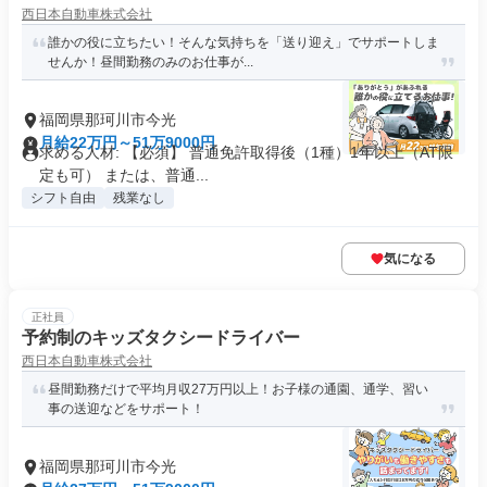
西日本自動車株式会社
誰かの役に立ちたい！そんな気持ちを「送り迎え」でサポートしま
せんか！昼間勤務のみのお仕事が...
福岡県那珂川市今光
月給22万円～51万9000円
求める人材: 【必須】 普通免許取得後（1種）1年以上（AT限
定も可） または、普通...
シフト自由
残業なし
気になる
正社員
予約制のキッズタクシードライバー
西日本自動車株式会社
昼間勤務だけで平均月収27万円以上！お子様の通園、通学、習い
事の送迎などをサポート！
福岡県那珂川市今光