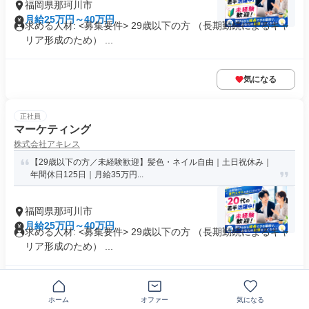
福岡県那珂川市
月給25万円～40万円
求める人材: <募集要件> 29歳以下の方 （長期勤続によるキャ
リア形成のため） ...
気になる
正社員
マーケティング
株式会社アキレス
【29歳以下の方／未経験歓迎】髪色・ネイル自由｜土日祝休み｜
年間休日125日｜月給35万円...
福岡県那珂川市
月給25万円～40万円
求める人材: <募集要件> 29歳以下の方 （長期勤続によるキャ
リア形成のため） ...
気になる
ホーム
オファー
気になる