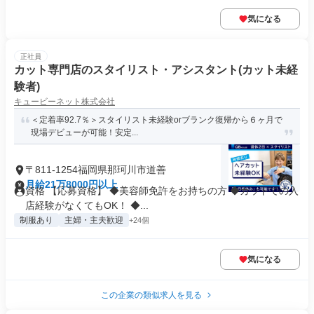
気になる
正社員
カット専門店のスタイリスト・アシスタント(カット未経
験者)
キュービーネット株式会社
＜定着率92.7％＞スタイリスト未経験orブランク復帰から６ヶ月で
現場デビューが可能！安定...
〒811-1254福岡県那珂川市道善
月給21万8000円以上
資格 【応募資格】 ◆美容師免許をお持ちの方 ◆カットでの入
店経験がなくてもOK！ ◆...
制服あり
主婦・主夫歓迎
+24個
気になる
この企業の類似求人を見る