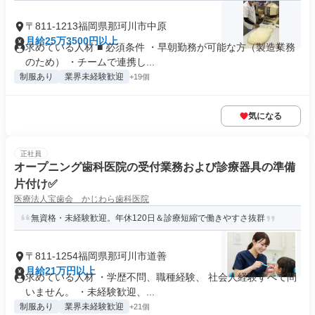
〒811-1213福岡県那珂川市中原
月給25万3500円以上
求めている人材 ■ 必須条件 ・早朝勤務が可能な方（製造業務
のため） ・チームで連携し...
制服あり
業界未経験歓迎
+19個
気になる
正社員
オープニング歯科医院の受付業務および診療器具の準備
片付け✅
医療法人宝歯会 かじわら歯科医院
無資格・未経験歓迎。年休120日＆診療短縮で働きやすさ抜群
〒811-1254福岡県那珂川市道善
月給21万円以上
求めている人材 ・学歴不問、職種経験、 社会人経験すべて問
いません。 ・未経験歓迎、...
制服あり
業界未経験歓迎
+21個