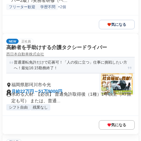
パー2級）/実務者研修（ヘ...
フリーター歓迎
学歴不問
+2個
気になる
NEW
正社員
高齢者を手助けする介護タクシードライバー
西日本自動車株式会社
普通運転免許だけで応募可！「人の役に立つ」仕事に挑戦したい方
へ！最短16:15勤務終了！
福岡県那珂川市今光
月給22万円～51万9000円
求める人材: 【必須】 普通免許取得後（1種）1年以上（AT限
定も可） または、普通...
シフト自由
残業なし
気になる