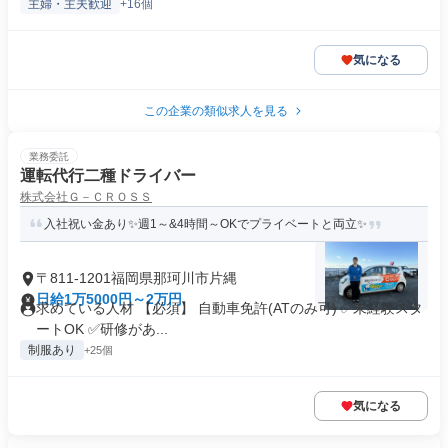
主婦・主夫歓迎
+16個
気になる
この企業の類似求人を見る
業務委託
運転代行二種ドライバー
株式会社Ｇ－ＣＲＯＳＳ
入社祝い金あり✨週1～&4時間～OKでプライベートと両立✨
〒811-1201福岡県那珂川市片縄
日給1万5000円～2万円
求めている人材 【必須】 自動車免許(ATのみ可) ✅未経験スタ
ートOK ✅研修があ...
制服あり
+25個
気になる