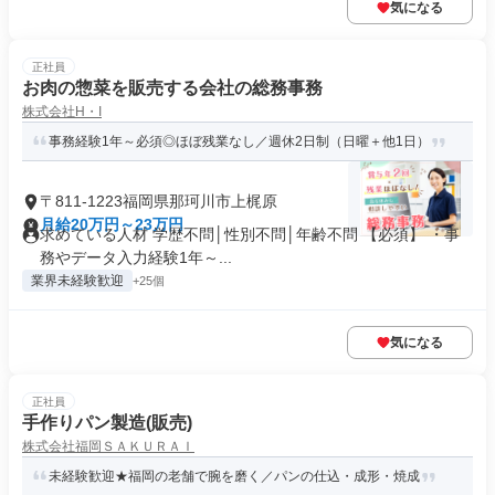
気になる
正社員
お肉の惣菜を販売する会社の総務事務
株式会社H・I
事務経験1年～必須◎ほぼ残業なし／週休2日制（日曜＋他1日）
〒811-1223福岡県那珂川市上梶原
月給20万円～23万円
求めている人材 学歴不問│性別不問│年齢不問 【必須】 ・事
務やデータ入力経験1年～...
業界未経験歓迎
+25個
気になる
正社員
手作りパン製造(販売)
株式会社福岡ＳＡＫＵＲＡＩ
未経験歓迎★福岡の老舗で腕を磨く／パンの仕込・成形・焼成