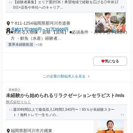
【経験者募集】エリア選択OK！希望地域で経験を広げる◎年休12
0日×店長や本社へのキャリア...
〒811-1254福岡県那珂川市道善
月給21万1900円～31万3500円
■求める人物像・資格 【資格】 ■必須条件 ・高等学校卒以上の
方 ・鮮魚（水産）経験者...
業界未経験歓迎
+1個
気になる
この企業の類似求人を見る
業務委託
未経験から始められるリラクゼーションセラピスト/mls
株式会社りらく
週30時間以上で最低収入1時間2,340円〜！85％が未経験スター
ト！無料トレで一生モノの...
福岡県那珂川市片縄東