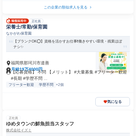
この企業の類似求人を見る
正社員
栄養士/常勤/保育園
なかがわ保育園
【ブランクOK⭕️】資格を活かすお仕事❗️働きやすい環境・残業ほぼ
ナシ✨
福岡県那珂川市道善
月給19万4000円
【応募資格】 不問 【メリット】 #大量募集 #フリーター歓迎
#長期 #学歴不問 ...
フリーター歓迎
学歴不問
+2個
気になる
正社員
ゆめタウンの鮮魚担当スタッフ
株式会社イズミ