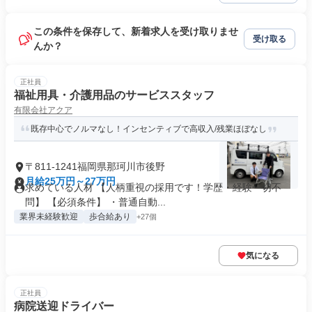
この条件を保存して、新着求人を受け取りませ
受け取る
んか？
正社員
福祉用具・介護用品のサービススタッフ
有限会社アクア
既存中心でノルマなし！インセンティブで高収入/残業ほぼなし
〒811-1241福岡県那珂川市後野
月給25万円～27万円
求めている人材 【人柄重視の採用です！学歴・経験一切不
問】 【必須条件】 ・普通自動...
業界未経験歓迎
歩合給あり
+27個
気になる
正社員
病院送迎ドライバー