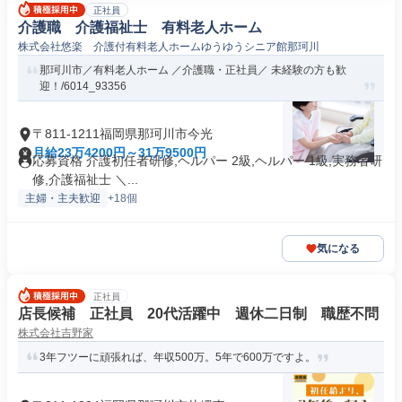
正社員
介護職 介護福祉士 有料老人ホーム
株式会社悠楽 介護付有料老人ホームゆうゆうシニア館那珂川
那珂川市／有料老人ホーム ／介護職・正社員／ 未経験の方も歓
迎！/6014_93356
〒811-1211福岡県那珂川市今光
月給23万4200円～31万9500円
応募資格 介護初任者研修,ヘルパー 2級,ヘルパー 1級,実務者研
修,介護福祉士 ＼...
主婦・主夫歓迎
+18個
気になる
正社員
店長候補 正社員 20代活躍中 週休二日制 職歴不問
株式会社吉野家
3年フツーに頑張れば、年収500万。5年で600万ですよ。