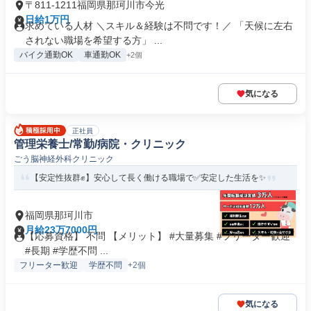
〒811-1211福岡県那珂川市今光
日給1万円
求めている人材 ＼スキル＆経験は不問です！／ 「天候に左右
されない職場を希望する方」 ...
バイク通勤OK
車通勤OK
+2個
気になる
正社員
管理栄養士/常勤/病院・クリニック
ごう脳神経外科クリニック
【安定性抜群✊️】安心して長く働ける職場で✅️安定した生活を✨
福岡県那珂川市
月給23万7000円
【応募資格】 不問 【メリット】 #大量募集 #フリーター歓迎
#長期 #学歴不問 ...
フリーター歓迎
学歴不問
+2個
気になる