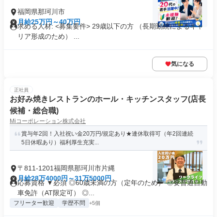
福岡県那珂川市
月給25万円～40万円
求める人材: <募集要件> 29歳以下の方 （長期勤続によるキャ
リア形成のため） ...
気になる
正社員
お好み焼きレストランのホール・キッチンスタッフ(店長
候補・総合職)
Miコーポレーション株式会社
賞与年2回！入社祝い金20万円/規定あり★連休取得可（年2回連続
5日休暇あり）福利厚生充実...
〒811-1201福岡県那珂川市片縄
月給28万4000円～31万5000円
応募資格 ▼必須 ◎60歳未満の方（定年のため） ◎要普通自動
車免許（AT限定可） ◎...
フリーター歓迎
学歴不問
+5個