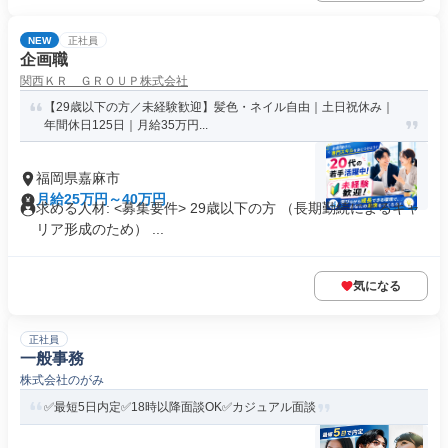
NEW
正社員
企画職
関西ＫＲ ＧＲＯＵＰ株式会社
【29歳以下の方／未経験歓迎】髪色・ネイル自由｜土日祝休み｜
年間休日125日｜月給35万円...
福岡県嘉麻市
月給25万円～40万円
求める人材: <募集要件> 29歳以下の方 （長期勤続によるキャ
リア形成のため） ...
気になる
正社員
一般事務
株式会社のがみ
✅最短5日内定✅18時以降面談OK✅カジュアル面談