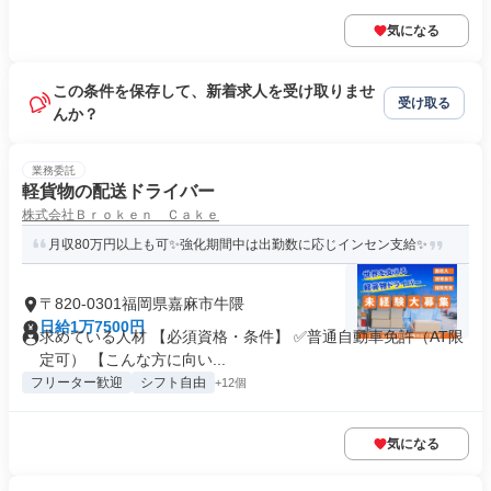
気になる
この条件を保存して、新着求人を受け取りませ
受け取る
んか？
業務委託
軽貨物の配送ドライバー
株式会社Ｂｒｏｋｅｎ Ｃａｋｅ
月収80万円以上も可✨強化期間中は出勤数に応じインセン支給✨
〒820-0301福岡県嘉麻市牛隈
日給1万7500円
求めている人材 【必須資格・条件】 ✅普通自動車免許（AT限
定可） 【こんな方に向い...
フリーター歓迎
シフト自由
+12個
気になる