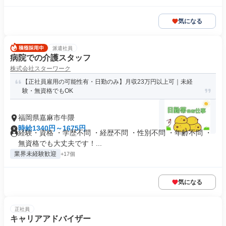
気になる
派遣社員
病院での介護スタッフ
株式会社スターワーク
【正社員雇用の可能性有・日勤のみ】月収23万円以上可｜未経
験・無資格でもOK
福岡県嘉麻市牛隈
時給1340円～1675円
経験・資格 ・学歴不問 ・経歴不問 ・性別不問 ・年齢不問 ・
無資格でも大丈夫です！...
業界未経験歓迎
+17個
気になる
正社員
キャリアアドバイザー