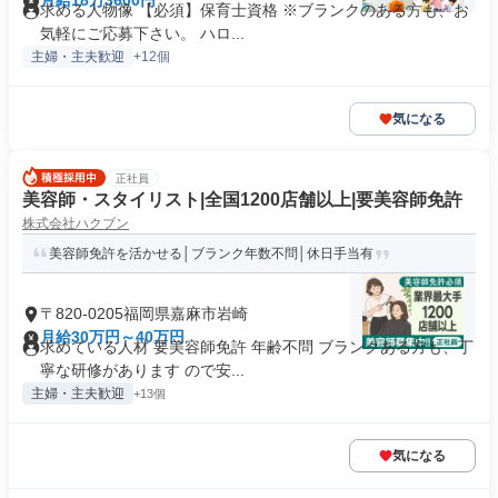
月給18万3600円
求める人物像 【必須】保育士資格 ※ブランクのある方も、お
気軽にご応募下さい。 ハロ...
主婦・主夫歓迎
+12個
気になる
正社員
美容師・スタイリスト|全国1200店舗以上|要美容師免許
株式会社ハクブン
美容師免許を活かせる│ブランク年数不問│休日手当有
〒820-0205福岡県嘉麻市岩崎
月給30万円～40万円
求めている人材 要美容師免許 年齢不問 ブランクある方も、丁
寧な研修があります ので安...
主婦・主夫歓迎
+13個
気になる