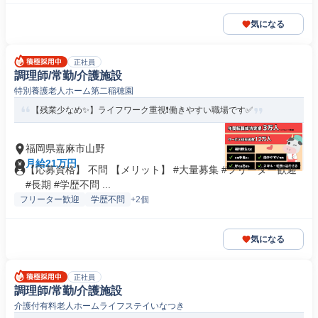
気になる
正社員
調理師/常勤/介護施設
特別養護老人ホーム第二稲穂園
【残業少なめ✨】ライフワーク重視❗️働きやすい職場です✅️
福岡県嘉麻市山野
月給21万円
【応募資格】 不問 【メリット】 #大量募集 #フリーター歓迎
#長期 #学歴不問 ...
フリーター歓迎
学歴不問
+2個
気になる
正社員
調理師/常勤/介護施設
介護付有料老人ホームライフステイいなつき