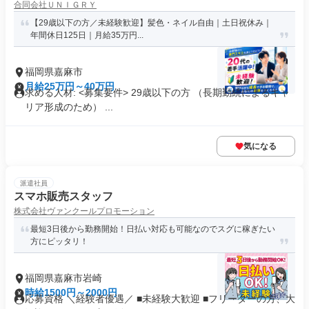
合同会社ＵＮＩＧＲＹ
【29歳以下の方／未経験歓迎】髪色・ネイル自由｜土日祝休み｜
年間休日125日｜月給35万円...
福岡県嘉麻市
月給25万円～40万円
求める人材: <募集要件> 29歳以下の方 （長期勤続によるキャ
リア形成のため） ...
気になる
派遣社員
スマホ販売スタッフ
株式会社ヴァンクールプロモーション
最短3日後から勤務開始！日払い対応も可能なのでスグに稼ぎたい
方にピッタリ！
福岡県嘉麻市岩崎
時給1500円～2000円
応募資格 ＼経験者優遇／ ■未経験大歓迎 ■フリーターの方、大