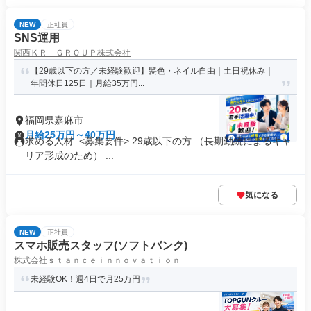
NEW
正社員
SNS運用
関西ＫＲ ＧＲＯＵＰ株式会社
【29歳以下の方／未経験歓迎】髪色・ネイル自由｜土日祝休み｜
年間休日125日｜月給35万円...
福岡県嘉麻市
月給25万円～40万円
求める人材: <募集要件> 29歳以下の方 （長期勤続によるキャ
リア形成のため） ...
気になる
NEW
正社員
スマホ販売スタッフ(ソフトバンク)
株式会社ｓｔａｎｃｅｉｎｎｏｖａｔｉｏｎ
未経験OK！週4日で月25万円