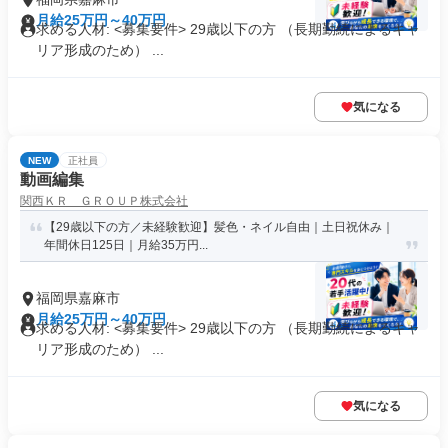
月給25万円～40万円
求める人材: <募集要件> 29歳以下の方 （長期勤続によるキャ
リア形成のため） ...
気になる
NEW
正社員
動画編集
関西ＫＲ ＧＲＯＵＰ株式会社
【29歳以下の方／未経験歓迎】髪色・ネイル自由｜土日祝休み｜
年間休日125日｜月給35万円...
福岡県嘉麻市
月給25万円～40万円
求める人材: <募集要件> 29歳以下の方 （長期勤続によるキャ
リア形成のため） ...
気になる