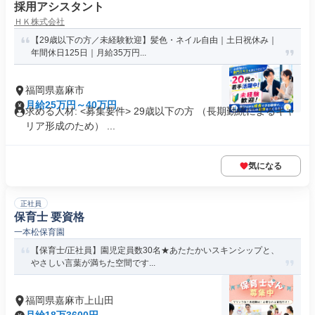
採用アシスタント
ＨＫ株式会社
【29歳以下の方／未経験歓迎】髪色・ネイル自由｜土日祝休み｜
年間休日125日｜月給35万円...
福岡県嘉麻市
月給25万円～40万円
求める人材: <募集要件> 29歳以下の方 （長期勤続によるキャ
リア形成のため） ...
気になる
正社員
保育士 要資格
一本松保育園
【保育士/正社員】園児定員数30名★あたたかいスキンシップと、
やさしい言葉が満ちた空間です...
福岡県嘉麻市上山田