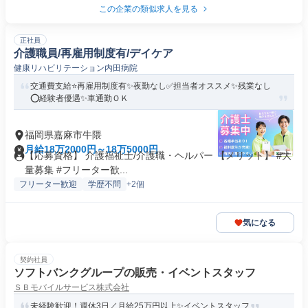
この企業の類似求人を見る
正社員
介護職員/再雇用制度有/デイケア
健康リハビリテーション内田病院
交通費支給⭐️再雇用制度有✨夜勤なし✅️担当者オススメ✨残業なし
⭕️経験者優遇✨車通勤ＯＫ
福岡県嘉麻市牛隈
月給18万2000円～18万5000円
【応募資格】 介護福祉士/介護職・ヘルパー 【メリット】 #大
量募集 #フリーター歓...
フリーター歓迎
学歴不問
+2個
気になる
契約社員
ソフトバンクグループの販売・イベントスタッフ
ＳＢモバイルサービス株式会社
未経験歓迎！週休3日／月給25万円以上✨イベントスタッフ