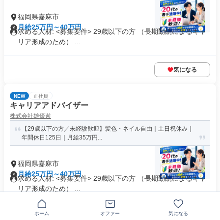
福岡県嘉麻市
月給25万円～40万円
求める人材: <募集要件> 29歳以下の方 （長期勤続によるキャ
リア形成のため） ...
気になる
NEW
正社員
キャリアアドバイザー
株式会社雄優遊
【29歳以下の方／未経験歓迎】髪色・ネイル自由｜土日祝休み｜
年間休日125日｜月給35万円...
福岡県嘉麻市
月給25万円～40万円
求める人材: <募集要件> 29歳以下の方 （長期勤続によるキャ
リア形成のため） ...
ホーム
オファー
気になる
気になる