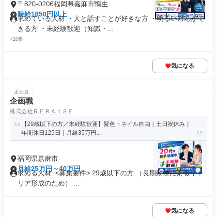
〒820-0206福岡県嘉麻市鴨生
時給1850円以上
求めている人材 ・人と話すことが好きな方 ・明るい対応がで
きる方 ・未経験歓迎（知識・...
+10個
気になる
正社員
企画職
株式会社ＲＥＲＡＩＳＥ
【29歳以下の方／未経験歓迎】髪色・ネイル自由｜土日祝休み｜
年間休日125日｜月給35万円...
福岡県嘉麻市
月給25万円～40万円
求める人材: <募集要件> 29歳以下の方 （長期勤続によるキャ
リア形成のため） ...
気になる