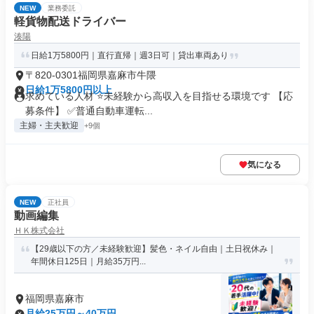
NEW
業務委託
軽貨物配送ドライバー
湊陽
日給1万5800円｜直行直帰｜週3日可｜貸出車両あり
〒820-0301福岡県嘉麻市牛隈
日給1万5800円以上
求めている人材 ⭐未経験から高収入を目指せる環境です 【応
募条件】 ✅普通自動車運転...
主婦・主夫歓迎
+9個
気になる
NEW
正社員
動画編集
ＨＫ株式会社
【29歳以下の方／未経験歓迎】髪色・ネイル自由｜土日祝休み｜
年間休日125日｜月給35万円...
福岡県嘉麻市
月給25万円～40万円