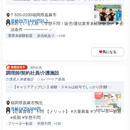
〒820-0200福岡県嘉麻市
月給25万1600円以上
求めている人材 ＼学歴不問！販売/通信業界未経験歓迎／ ▶必
須条件 ━━━━━━ ✅...
業界未経験歓迎
歩合給あり
+19個
気になる
契約社員
調理師/契約社員/介護施設
介護老人保健施設 シルバーケア嘉穂
【キャリアアップに✨】経験・スキルは給与でしっかり評価❗️
福岡県嘉麻市鴨生
月給18万6200円
【応募資格】 不問 【メリット】 #大量募集 #フリーター歓迎
#長期 #学歴不問 ...
フリーター歓迎
学歴不問
+2個