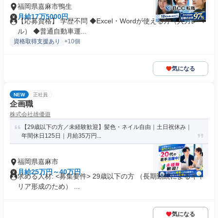
福岡県嘉麻市鴨生
月給17万5000円
【応募資格】 学歴不問 ◆Excel・Wordが使える方（入力レベ
ル） ◆普通自動車運...
資格取得支援あり
+10個
気になる
NEW
正社員
企画職
株式会社雄優遊
【29歳以下の方／未経験歓迎】髪色・ネイル自由｜土日祝休み｜
年間休日125日｜月給35万円...
福岡県嘉麻市
月給25万円～40万円
求める人材: <募集要件> 29歳以下の方 （長期勤続によるキャ
リア形成のため） ...
気になる