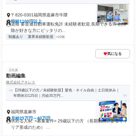
〒820-0301福岡県嘉麻市牛隈
時給1100円以上
資格 要普通自動車運転免許 未経験者歓迎,長期できる方 お掃
除が好きな方にピッタリの...
制服あり
業界未経験歓迎
+10個
気になる
正社員
動画編集
株式会社アキレス
【29歳以下の方／未経験歓迎】髪色・ネイル自由｜土日祝休み｜
年間休日125日｜月給35万円...
福岡県嘉麻市
月給25万円～40万円
求める人材: <募集要件> 29歳以下の方 （長期勤続によるキャ
リア形成のため） ...