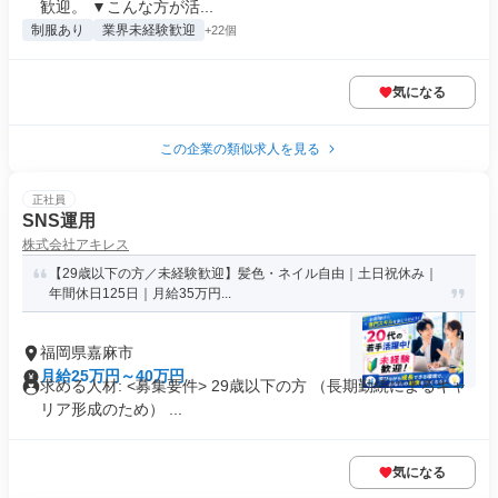
歓迎。 ▼こんな方が活...
制服あり
業界未経験歓迎
+22個
気になる
この企業の類似求人を見る
正社員
SNS運用
株式会社アキレス
【29歳以下の方／未経験歓迎】髪色・ネイル自由｜土日祝休み｜
年間休日125日｜月給35万円...
福岡県嘉麻市
月給25万円～40万円
求める人材: <募集要件> 29歳以下の方 （長期勤続によるキャ
リア形成のため） ...
気になる