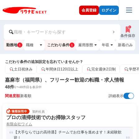
会員登録
ログイン
職種・キーワードから探す
条件保存
勤務地
職種
こだわり条件
雇用形態
年収
新着のみ
1
1
こだわり条件の追加設定を忘れていませんか？
土日祝休み
年間休日120日以上
完全週休2日制
学歴
嘉麻市（福岡県）、フリーター歓迎の転職・求人情報
48
件
1
〜
48
件目を表示中
関連度順
新着順
詳細表示
契約社員
プロの清掃技術でのお掃除スタッフ
有限会社ワイム
【大手ならではの高待遇】チームでお仕事を進めます！未経験歓
迎！