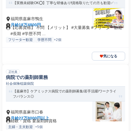
【実務未経験OK⭕️】丁寧な研修あり❗️資格取りたての方も歓迎✅️
福岡県嘉麻市鴨生
月給18万4800円
【応募資格】 不問 【メリット】 #大量募集 #フリーター歓迎
#長期 #学歴不問 ...
フリーター歓迎
学歴不問
+2個
気になる
正社員
病院での薬剤師業務
社会保険稲築病院
【嘉麻市】ケアミックス病院での薬剤師募集/若手活躍/ワークライ
フバランス◎
福岡県嘉麻市口春
月給22万8000円以上
経験・資格 要薬剤師資格
主婦・主夫歓迎
+5個