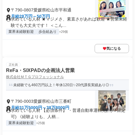
〒790-0807愛媛県松山市平和通
月給28万円～50万円
求めている人材 ★マジメさ、素直さがあれば歓迎 ★営業未経
験でも大丈夫です！ ＜こん...
業界未経験歓迎
歩合給あり
+29個
気になる
正社員
ReFa・SIXPADの企画法人営業
株式会社ＭＴＧプロフェッショナル
未経験でも460万円以上！年休120日✨20代課長実績あり◎
〒790-0003愛媛県松山市三番町
月給31万5000円～38万8000円
求めている人材 【必須条件】 ・普通⾃動⾞運転免許(AT限定
可) 《経験よりも、⼈柄...
業界未経験歓迎
+25個