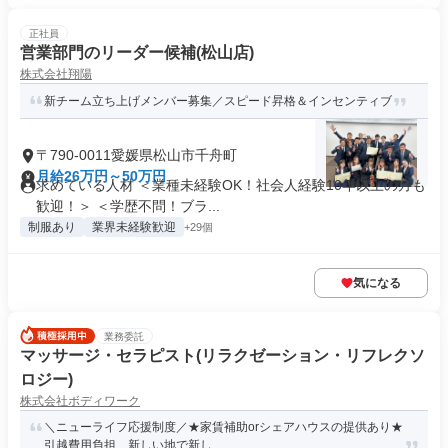
正社員
営業部門のリーダー候補(松山店)
株式会社翔陽
新チーム立ち上げメンバー募集／スピード昇格＆インセンティブ
〒790-0011愛媛県松山市千舟町
月給26万円～50万円
求めている人材 ＜業種未経験OK！社会人経験10年以上の方も
歓迎！＞ ＜学歴不問！ブラ...
制服あり
業界未経験歓迎
+29個
気になる
業務委託
マッサージ・セラピスト(リラクゼーション・リフレクソ
ロジー)
株式会社ボディワーク
＼ニューライフ応援制度／★家賃補助orシェアハウスの提供あり★
引越費用負担 新しい地で新し...