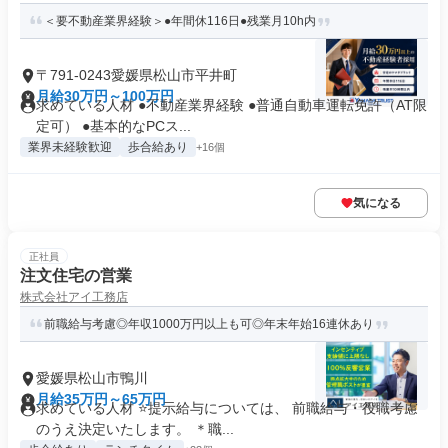
＜要不動産業界経験＞●年間休116日●残業月10h内
〒791-0243愛媛県松山市平井町
月給30万円～100万円
求めている人材 ●不動産業界経験 ●普通自動車運転免許（AT限
定可） ●基本的なPCス...
業界未経験歓迎
歩合給あり
+16個
気になる
正社員
注文住宅の営業
株式会社アイ工務店
前職給与考慮◎年収1000万円以上も可◎年末年始16連休あり
愛媛県松山市鴨川
月給35万円～65万円
求めている人材 ⭐提示給与については、 前職給与・役職考慮
のうえ決定いたします。 ＊職...