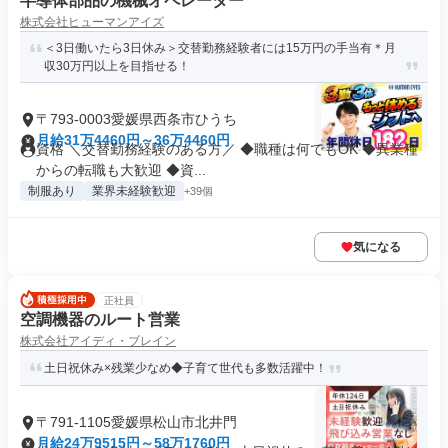
半導体部品の機械オペレーター
株式会社ヒューマンアイズ
＜3日働いたら3日休み＞交替勤務経験者には15万円の手当有＊月
収30万円以上を目指せる！
〒793-0003愛媛県西条市ひうち
月給31万4460円～36万4460円
資格 ＼交替勤務経験のある方／ ◆職種は何でもOK ◆異業種
からの転職も大歓迎 ◆資...
制服あり
業界未経験歓迎
+39個
気になる
正社員
空調機器のルート営業
株式会社アイディ・ブレイン
土日祝休み×残業少なめ◆子育て世代も多数活躍中！
〒791-1105愛媛県松山市北井門
月給24万9515円～58万1760円