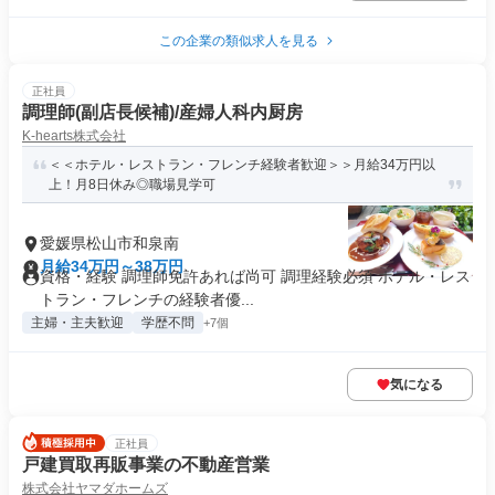
この企業の類似求人を見る
正社員
調理師(副店長候補)/産婦人科内厨房
K-hearts株式会社
＜＜ホテル・レストラン・フレンチ経験者歓迎＞＞月給34万円以
上！月8日休み◎職場見学可
愛媛県松山市和泉南
月給34万円～38万円
資格・経験 調理師免許あれば尚可 調理経験必須 ホテル・レス
トラン・フレンチの経験者優...
主婦・主夫歓迎
学歴不問
+7個
気になる
正社員
戸建買取再販事業の不動産営業
株式会社ヤマダホームズ