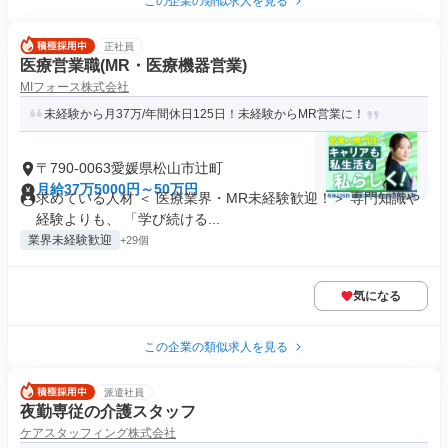
この企業の類似求人を見る
正社員
医療営業職(MR・医療機器営業)
MIフォース株式会社
未経験から月37万/年間休日125日！未経験からMR営業に！
〒790-0063愛媛県松山市辻町
月給37万5000円～50万円
求めている人材 ＜ 医療業界・MR未経験歓迎！＞ 専門知識や
経験よりも、 「学び続ける...
業界未経験歓迎
+29個
気になる
この企業の類似求人を見る
派遣社員
夜勤専従の介護スタッフ
ケアスタッフィング株式会社