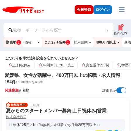
会員登録
ログイン
職種・キーワードから探す
条件保存
勤務地
職種
こだわり条件
雇用形態
400万円以上
新
1
1
こだわり条件の追加設定を忘れていませんか？
土日祝休み
年間休日120日以上
完全週休2日制
学歴
愛媛県、女性が活躍中、400万円以上の転職・求人情報
154
件
1
〜
100
件目を表示中
関連度順
新着順
詳細表示
正社員
夏からのスタートメンバー募集|土日祝休み|営業
株式会社IMC
年休125日／Netflix無料／未経験でも月給28万円以上