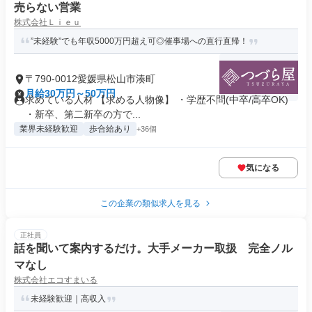
売らない営業
株式会社Ｌｉｅｕ
”未経験”でも年収5000万円超え可◎催事場への直行直帰！
〒790-0012愛媛県松山市湊町
月給30万円～50万円
求めている人材 【求める人物像】 ・学歴不問(中卒/高卒OK)
・新卒、第二新卒の方で...
業界未経験歓迎
歩合給あり
+36個
気になる
この企業の類似求人を見る
正社員
話を聞いて案内するだけ。大手メーカー取扱 完全ノル
マなし
株式会社エコすまいる
未経験歓迎｜高収入