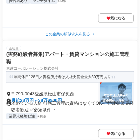
歩合給あり
ランチタイム
+23個
気になる
この企業の類似求人を見る
正社員
(実務経験者募集)アパート・賃貸マンションの施工管理
職
東建コーポレーション株式会社
年間休日128日／資格所持者は入社支度金最大30万円あり
〒790-0043愛媛県松山市保免西
月給28万円～38万6900円
求めている人材 ◎施工管理の資格はなくてOK！ ◎建築業界経
験者歓迎 ✅必須条件 ・...
業界未経験歓迎
+18個
気になる