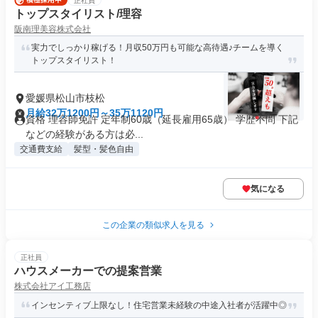
正社員
トップスタイリスト/理容
阪南理美容株式会社
実力でしっかり稼げる！月収50万円も可能な高待遇♪チームを導く
トップスタイリスト！
愛媛県松山市枝松
月給32万1200円～35万1120円
資格 理容師免許 定年制60歳（延長雇用65歳） 学歴不問 下記
などの経験がある方は必...
交通費支給
髪型・髪色自由
気になる
この企業の類似求人を見る
正社員
ハウスメーカーでの提案営業
株式会社アイ工務店
インセンティブ上限なし！住宅営業未経験の中途入社者が活躍中◎