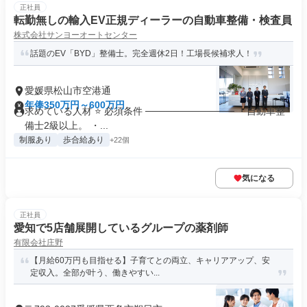
正社員
転勤無しの輸入EV正規ディーラーの自動車整備・検査員
株式会社サンヨーオートセンター
話題のEV「BYD」整備士。完全週休2日！工場長候補求人！
愛媛県松山市空港通
年俸350万円～600万円
求めている人材 ⭐ 必須条件 ───────────── ・自動車整
備士2級以上。 ・...
制服あり
歩合給あり
+22個
気になる
正社員
愛知で5店舗展開しているグループの薬剤師
有限会社庄野
【月給60万円も目指せる】子育てとの両立、キャリアアップ、安
定収入。全部が叶う、働きやすい...