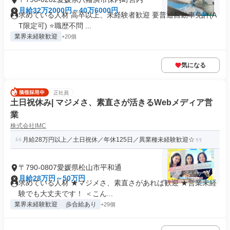
月給32万2000円～40万6000円
求めている人材 高卒以上、未経験者歓迎 要普通自動車免許(A
T限定可) ⭐職歴不問 ...
業界未経験歓迎
+20個
気になる
正社員
土日祝休み| マジメさ、素直さが活きるWebメディア営
業
株式会社IMC
月給28万円以上／土日祝休／年休125日／異業種未経験歓迎☆
〒790-0807愛媛県松山市平和通
月給28万円～50万円
求めている人材 ★マジメさ、素直さがあれば歓迎 ★営業未経
験でも大丈夫です！ ＜こん...
業界未経験歓迎
歩合給あり
+29個