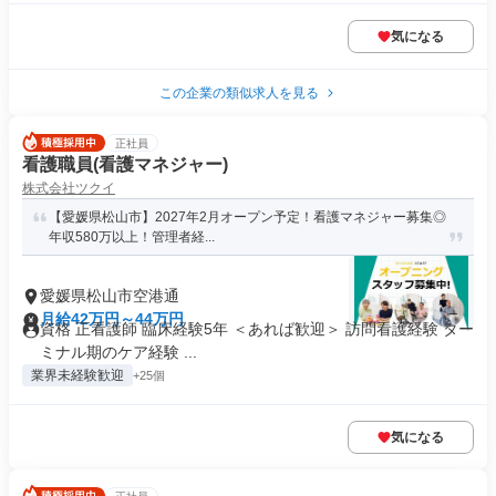
気になる
この企業の類似求人を見る
正社員
看護職員(看護マネジャー)
株式会社ツクイ
【愛媛県松山市】2027年2月オープン予定！看護マネジャー募集◎
年収580万以上！管理者経...
愛媛県松山市空港通
月給42万円～44万円
資格 正看護師 臨床経験5年 ＜あれば歓迎＞ 訪問看護経験 ター
ミナル期のケア経験 ...
業界未経験歓迎
+25個
気になる