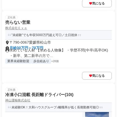
気になる
正社員
売らない営業
株式会社Ｅｖｏ
”未経験”でも年収5000万円超え可◎／土日祝休
〒790-0067愛媛県松山市
月給30万円～70万円
求めている人材 【求める人物像】 ・学歴不問(中卒/高卒OK)
・新卒、第二新卒の方で...
業界未経験歓迎
歩合給あり
+28個
気になる
正社員
冷凍小口混載 長距離ドライバー(10t)
神山運輸株式会社
未経験OK！大和ハウスグループ♪離職率が低く長期勤務可能◎