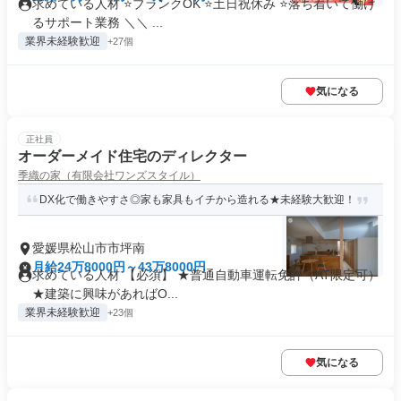
求めている人材 ⭐ブランクOK ⭐土日祝休み ⭐落ち着いて働け
るサポート業務 ＼＼ ...
業界未経験歓迎
+27個
気になる
正社員
オーダーメイド住宅のディレクター
季織の家（有限会社ワンズスタイル）
DX化で働きやすさ◎家も家具もイチから造れる★未経験大歓迎！
愛媛県松山市市坪南
月給24万8000円～43万8000円
求めている人材 【必須】 ★普通自動車運転免許（AT限定可）
★建築に興味があればO...
業界未経験歓迎
+23個
気になる