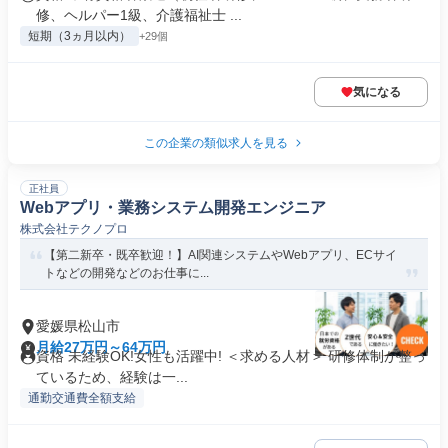
修、ヘルパー1級、介護福祉士 ...
短期（3ヵ月以内）
+29個
気になる
この企業の類似求人を見る
正社員
Webアプリ・業務システム開発エンジニア
株式会社テクノプロ
【第二新卒・既卒歓迎！】AI関連システムやWebアプリ、ECサイ
トなどの開発などのお仕事に...
愛媛県松山市
月給27万円～64万円
資格 未経験OK!女性も活躍中! ＜求める人材＞ 研修体制が整っ
ているため、経験は一...
通勤交通費全額支給