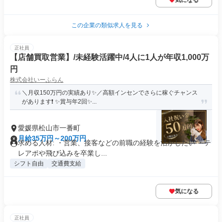
気になる
この企業の類似求人を見る
正社員
【店舗買取営業】/未経験活躍中/4人に1人が年収1,000万
円
株式会社いーふらん
＼月収150万円の実績あり✨／高額インセンでさらに稼ぐチャンス
があります❗ ✨賞与年2回✨...
愛媛県松山市一番町
月給35万円～200万円
求める人材: ・営業、接客などの前職の経験を活かしたい ・テ
レアポや飛び込みを卒業し...
シフト自由
交通費支給
気になる
正社員