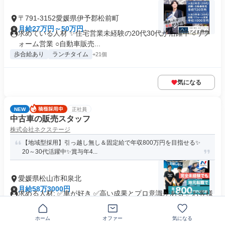
〒791-3152愛媛県伊予郡松前町
月給27万円～50万円
求めている人材 ✨住宅営業未経験の20代30代が活躍中 ○リフ
ォーム営業 ○自動車販売...
歩合給あり
ランチタイム
+21個
気になる
NEW
正社員
中古車の販売スタッフ
株式会社ネクステージ
【地域型採用】引っ越し無し＆固定給で年収800万円を目指せる✨
20～30代活躍中✨賞与年4...
愛媛県松山市和泉北
月給58万3000円
求める人材: ✅車が好き ✅高い成果とプロ意識がある ✅お客様
の満足を追求できる ✅...
交通費支給
ホーム
オファー
気になる