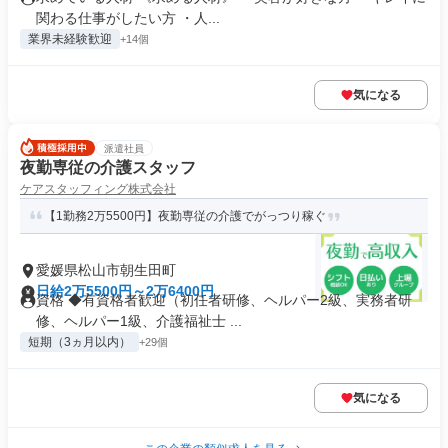
関わる仕事がしたい方 ・人...
業界未経験歓迎
+14個
気になる
派遣社員
夜勤専従の介護スタッフ
ケアスタッフィング株式会社
【1勤務2万5500円】夜勤専従の介護でがっつり稼ぐ
愛媛県松山市朝生田町
日給2万5500円～2万6400円
資格 ◆有資格者歓迎（初任者研修、ヘルパー2級、実務者研
修、ヘルパー1級、介護福祉士 ...
短期（3ヵ月以内）
+29個
気になる