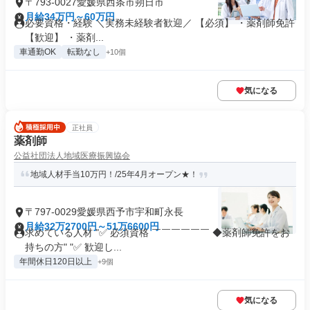
〒793-0027愛媛県西条市朔日市
月給34万円～60万円
必要資格・経験 ＼実務未経験者歓迎／ 【必須】 ・薬剤師免許
【歓迎】 ・薬剤...
車通勤OK
転勤なし
+10個
気になる
正社員
薬剤師
公益社団法人地域医療振興協会
地域人材手当10万円！/25年4月オープン★！
〒797-0029愛媛県西予市宇和町永長
月給32万2700円～51万6600円
求めている人材 "✅ 必須資格 ￣￣￣￣￣￣ ◆薬剤師免許をお
持ちの方" "✅ 歓迎し...
年間休日120日以上
+9個
気になる