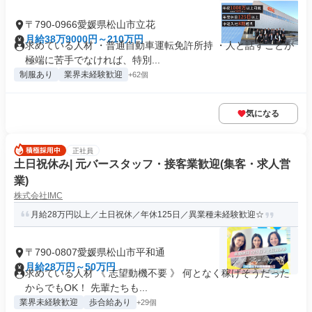
〒790-0966愛媛県松山市立花
月給38万9000円～210万円
求めている人材 ・普通自動車運転免許所持 ・人と話すことが
極端に苦手でなければ、特別...
制服あり
業界未経験歓迎
+62個
気になる
正社員
土日祝休み| 元バースタッフ・接客業歓迎(集客・求人営
業)
株式会社IMC
月給28万円以上／土日祝休／年休125日／異業種未経験歓迎☆
〒790-0807愛媛県松山市平和通
月給28万円～50万円
求めている人材 《 志望動機不要 》 何となく稼げそうだった
からでもOK！ 先輩たちも...
業界未経験歓迎
歩合給あり
+29個