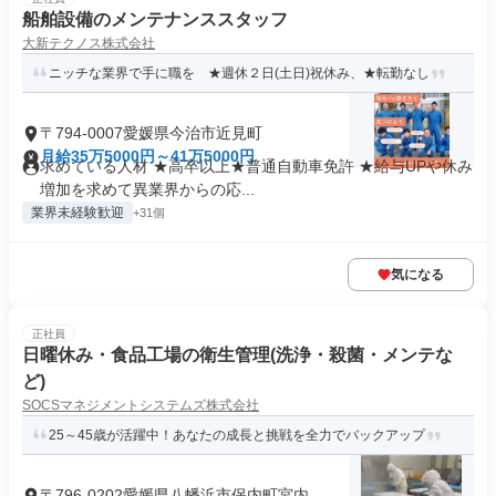
船舶設備のメンテナンススタッフ
大新テクノス株式会社
ニッチな業界で手に職を ★週休２日(土日)祝休み、★転勤なし
〒794-0007愛媛県今治市近見町
月給35万5000円～41万5000円
求めている人材 ★高卒以上★普通自動車免許 ★給与UPや休み
増加を求めて異業界からの応...
業界未経験歓迎
+31個
気になる
正社員
日曜休み・食品工場の衛生管理(洗浄・殺菌・メンテな
ど)
SOCSマネジメントシステムズ株式会社
25～45歳が活躍中！あなたの成長と挑戦を全力でバックアップ
〒796-0202愛媛県八幡浜市保内町宮内