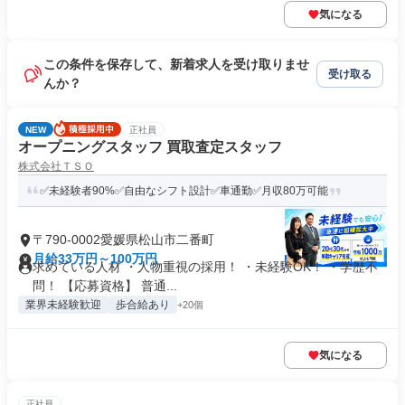
気になる
この条件を保存して、新着求人を受け取りませ
受け取る
んか？
NEW
正社員
オープニングスタッフ 買取査定スタッフ
株式会社ＴＳＯ
✅未経験者90%✅自由なシフト設計✅車通勤✅月収80万可能
〒790-0002愛媛県松山市二番町
月給33万円～100万円
求めている人材 ・人物重視の採用！ ・未経験OK！ ・学歴不
問！ 【応募資格】 普通...
業界未経験歓迎
歩合給あり
+20個
気になる
正社員