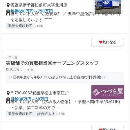
愛媛県伊予郡松前町大字北川原
年俸650万円～750万円
求めている人材 ＼ 必要条件 ／ 要準中型免許以上 ⭐幅広い方
を応援しています ￣￣...
業界未経験歓迎
+16個
気になる
正社員
実店舗での買取担当※オープニングスタッフ
株式会社Ｌｉｅｕ
◎初年度から年収1000万超え60%以上◎自由な休日制度
〒790-0062愛媛県松山市南江戸
月給30万円～50万円
求めている人材 【求める人物像】 ・学歴不問(中卒/高卒OK)
・新卒、第二新卒の方で...
業界未経験歓迎
歩合給あり
+37個