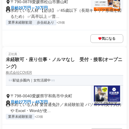
〒790-0878愛媛県松山市勝山町
月給20万円～70万円
求めている人材 【必須】 ✅45歳以下（長期キャリア形成を図
るため） ✅高卒以上 ✅普...
業界未経験歓迎
歩合給あり
+26個
気になる
正社員
未経験可・座り仕事・ノルマなし 受付・接客(オープニ
ング)
株式会社COVER
駅徒歩圏内｜女性活躍中
〒798-0040愛媛県宇和島市中央町
月給27万円～45万円
求めている人材 要普通免許／未経験歓迎 パソコンの文字入力
や Excel・Wordが使...
業界未経験歓迎
+23個