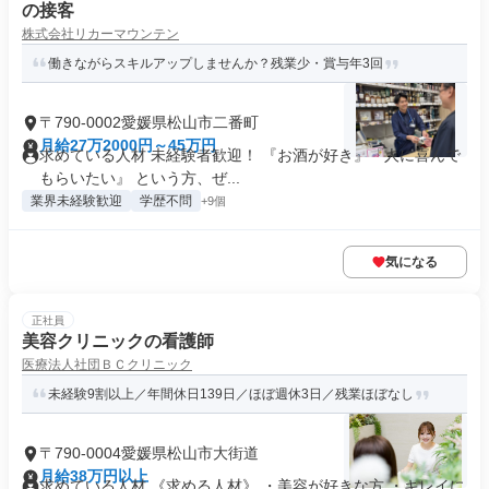
の接客
株式会社リカーマウンテン
働きながらスキルアップしませんか？残業少・賞与年3回
〒790-0002愛媛県松山市二番町
月給27万2000円～45万円
求めている人材 未経験者歓迎！ 『お酒が好き』『人に喜んで
もらいたい』 という方、ぜ...
業界未経験歓迎
学歴不問
+9個
気になる
正社員
美容クリニックの看護師
医療法人社団ＢＣクリニック
未経験9割以上／年間休日139日／ほぼ週休3日／残業ほぼなし
〒790-0004愛媛県松山市大街道
月給38万円以上
求めている人材 《求める人材》 ・美容が好きな方 ・キレイに