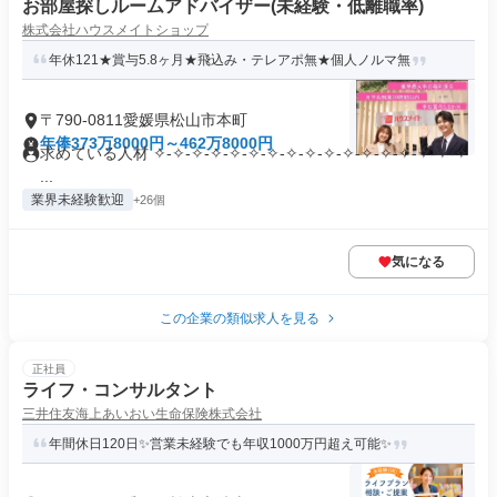
お部屋探しルームアドバイザー(未経験・低離職率)
株式会社ハウスメイトショップ
年休121★賞与5.8ヶ月★飛込み・テレアポ無★個人ノルマ無
〒790-0811愛媛県松山市本町
年俸373万8000円～462万8000円
求めている人材 ✧-✧-✧-✧-✧-✧-✧-✧-✧-✧-✧-✧-✧-✧-✧-✧-✧
...
業界未経験歓迎
+26個
気になる
この企業の類似求人を見る
正社員
ライフ・コンサルタント
三井住友海上あいおい生命保険株式会社
年間休日120日✨️営業未経験でも年収1000万円超え可能✨