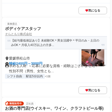
気になる
業務委託
ボディケアスタッフ
そらともり株式会社
【給与最低保証あり】未経験OK＊男女活躍中＊平日のみ・土日の
みOK＊月収入40万以上の方多...
愛媛県松山市
時給2400円～3000円
求める人材: ～応募に必要な資格・経験はございません！～ ＊
性別不問（男性、女性とも...
シフト自由
駅近5分以内
+1個
気になる
正社員
お酒の専門店(ウイスキー、ワイン、クラフトビール等)