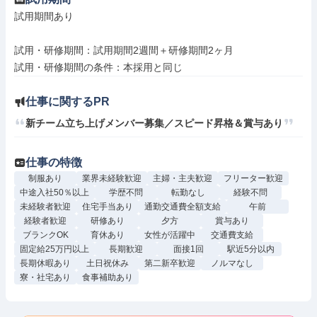
試用期間あり

試用・研修期間：試用期間2週間＋研修期間2ヶ月

仕事に関するPR
新チーム立ち上げメンバー募集／スピード昇格＆賞与あり
仕事の特徴
制服あり
業界未経験歓迎
主婦・主夫歓迎
フリーター歓迎
中途入社50％以上
学歴不問
転勤なし
経験不問
未経験者歓迎
住宅手当あり
通勤交通費全額支給
午前
経験者歓迎
研修あり
夕方
賞与あり
ブランクOK
育休あり
女性が活躍中
交通費支給
固定給25万円以上
長期歓迎
面接1回
駅近5分以内
長期休暇あり
土日祝休み
第二新卒歓迎
ノルマなし
寮・社宅あり
食事補助あり