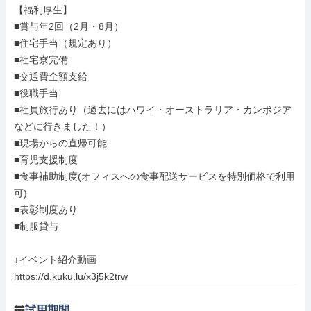
【福利厚生】

■賞与年2回（2月・8月）

■住宅手当（規定あり）

■社宅寮完備

■交通費全額支給

■役職手当

■社員旅行あり（過去にはハワイ・オーストラリア・カンボジア
などに行きました！）

■現場からの直帰可能

■育児支援制度

■食事補助制度(オフィスへの食事配送サービスを特別価格で利用
可)

■表彰制度あり

■制服貸与

↓イベント紹介動画

https://d.kuku.lu/x3j5k2trw
試用期間