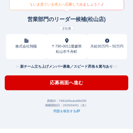
いま見ている求人へ応募してみましょう！
営業部門のリーダー候補(松山店)
正社員
株式会社翔陽
〒790-0011愛媛県
月給30万円～50万円
松山市千舟町
新チーム立ち上げメンバー募集／スピード昇格＆賞与あり
応募画面へ進む
原稿ID：
7481bf3eda48b030
掲載開始日：
2026/04/01（水）
問題を報告する