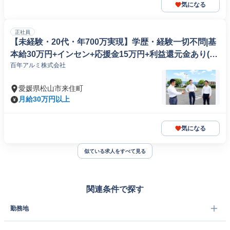
気になる
正社員
【未経験・20代・年700万実現】学歴・経験一切不問|基
本給30万円+インセン+応援金15万円+利益還元金あり(松
百年アルミ株式会社
山)
愛媛県松山市来住町
月給30万円以上
気になる
似ている求人をすべて見る
関連条件で探す
勤務地