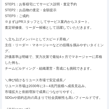
STEP1：お客様宅にてサービス説明・査定予約

STEP2：お品物の査定・金額提示

STEP3：ご成約

※まずはPRスタッフとしてサービス案内からスタート。

査定研修後、リーダー候補として活躍していただきます。

＼立ち上げメンバーとしてスピード昇格／

主任・リーダー・マネージャーなどの役職を掴みやすいタイミン
グ。

評価基準は明確で、実力次第で最短4ヶ月でマネージャーに昇格
した例も。

チームビルディング・組織運営・育成にも挑戦できます。

＼伸び続けるリユース市場で安定成長／

リユース市場は2030年に3～4兆円規模へ成長見込み。

市場拡大と依頼増加で成果につながりやすく、

SDGsや節約志向の高まりで社会貢献性も高いフィールドです。
