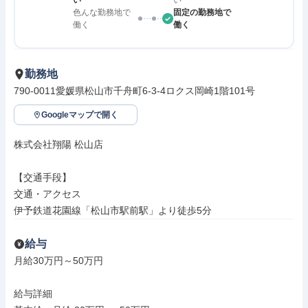
い
い
色んな勤務地で
固定の勤務地で
働く
働く
勤務地
790-0011愛媛県松山市千舟町6-3-4ロクス岡崎1階101号
Googleマップで開く
株式会社翔陽 松山店

【交通手段】

交通・アクセス

伊予鉄道花園線「松山市駅前駅」より徒歩5分
給与
月給30万円～50万円

給与詳細
