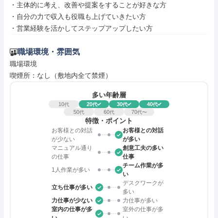
・主体的に考え、改善や提案をすることが好きな方

・自分の力で収入も役職も上げていきたい方

・営業経験を活かしてステップアップしたい方
職場環境・雰囲気
職場環境

喫煙所：なし（敷地内全て禁煙）
多い年齢層
10
20
30
40
代
代
代
代
50
60
70
代
代
代〜
特徴・ポイント
お客様との対話
お客様との対話
が少ない
が多い
マニュアル通り
創意工夫の多い
の仕事
仕事
チーム作業が多
1人作業が多い
い
デスクワークが
立ち仕事が多い
多い
力仕事が少ない
力仕事が多い
室内の仕事が多
室外の仕事が多