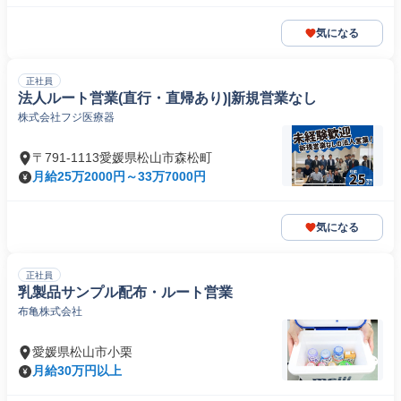
気になる
正社員
法人ルート営業(直行・直帰あり)|新規営業なし
株式会社フジ医療器
〒791-1113愛媛県松山市森松町
月給25万2000円～33万7000円
気になる
正社員
乳製品サンプル配布・ルート営業
布亀株式会社
愛媛県松山市小栗
月給30万円以上