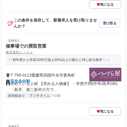
気になる
この条件を保存して、新着求人を受け取りませ
受け取る
んか？
業務委託
催事場での買取営業
株式会社Ｌｉｅｕ
初年度から年収1000万超え60%以上◎都心と同じ給与条件！
〒799-0113愛媛県四国中央市妻鳥町
完全歩合制
求めている人材 【求める人物像】 ・学歴不問(中卒/高卒OK)
・新卒、第二新卒の方で...
歩合給あり
ランチタイム
+22個
気になる
業務委託