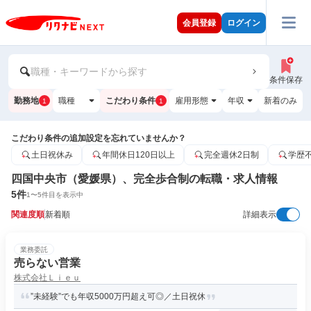
会員登録
ログイン
職種・キーワードから探す
条件保存
勤務地
職種
こだわり条件
雇用形態
年収
新着のみ
1
1
こだわり条件の追加設定を忘れていませんか？
土日祝休み
年間休日120日以上
完全週休2日制
学歴
四国中央市（愛媛県）、完全歩合制の転職・求人情報
5
件
1
〜
5
件目を表示中
関連度順
新着順
詳細表示
業務委託
売らない営業
株式会社Ｌｉｅｕ
”未経験”でも年収5000万円超え可◎／土日祝休