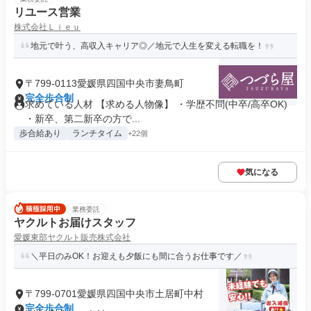
リユース営業
株式会社Ｌｉｅｕ
地元で叶う、高収入キャリア◎／地元で人生を変える転職を！
〒799-0113愛媛県四国中央市妻鳥町
完全歩合制
求めている人材 【求める人物像】 ・学歴不問(中卒/高卒OK)
・新卒、第二新卒の方で...
歩合給あり
ランチタイム
+22個
気になる
業務委託
ヤクルトお届けスタッフ
愛媛東部ヤクルト販売株式会社
＼平日のみOK！お迎えも夕飯にも間に合うお仕事です／
〒799-0701愛媛県四国中央市土居町中村
完全歩合制