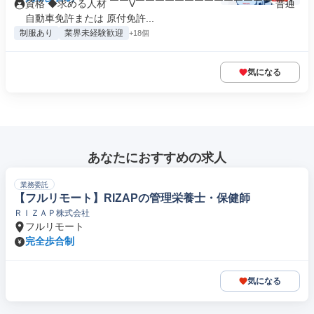
資格 ◆求める人材 ￣￣V￣￣￣￣￣￣￣￣￣￣￣￣￣￣ 普通
自動車免許または 原付免許...
制服あり
業界未経験歓迎
+18個
気になる
あなたにおすすめの求人
業務委託
【フルリモート】RIZAPの管理栄養士・保健師
ＲＩＺＡＰ株式会社
フルリモート
完全歩合制
気になる