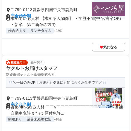
〒799-0113愛媛県四国中央市妻鳥町
完全歩合制
求めている人材 【求める人物像】 ・学歴不問(中卒/高卒OK)
・新卒、第二新卒の方で...
歩合給あり
ランチタイム
+22個
気になる
業務委託
ヤクルトお届けスタッフ
愛媛東部ヤクルト販売株式会社
＼平日のみOK！お迎えも夕飯にも間に合うお仕事です／
〒799-0113愛媛県四国中央市妻鳥町
完全歩合制
資格 ◆求める人材 ￣￣V￣￣￣￣￣￣￣￣￣￣￣￣￣￣ 普通
自動車免許または 原付免許...
制服あり
業界未経験歓迎
+18個