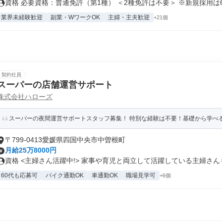
資格 必要資格：普通免許（第1種） ＜2種免許は不要＞ ※新規採用は6.
業界未経験歓迎
副業・WワークOK
主婦・主夫歓迎
+21個
契約社員
スーパーの店舗運営サポート
株式会社ハローズ
スーパーの夜間運営サポートスタッフ募集！ 特別な経験は不要！基礎から学べる環
〒799-0413愛媛県四国中央市中曽根町
月給25万8000円
資格 <主婦さん活躍中!> 家事や育児と両立して活躍している主婦さんも.
60代も応募可
バイク通勤OK
車通勤OK
職場見学可
+6個