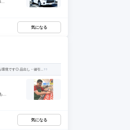
..
気になる
境です◎ 品出し・値引...
..
気になる