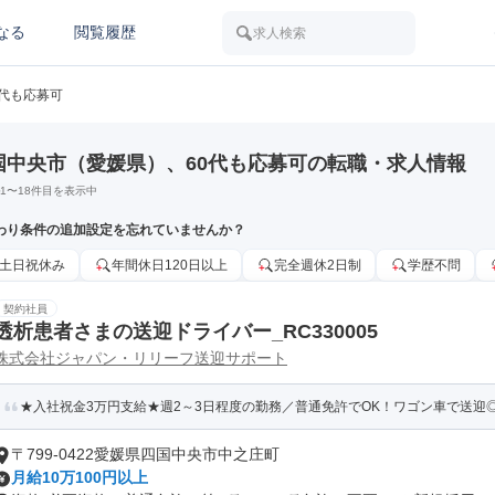
なる
閲覧履歴
求人検索
0代も応募可
国中央市（愛媛県）、60代も応募可の転職・求人情報
1
〜
18
件目を表示中
わり条件の追加設定を忘れていませんか？
土日祝休み
年間休日120日以上
完全週休2日制
学歴不問
契約社員
透析患者さまの送迎ドライバー_RC330005
株式会社ジャパン・リリーフ送迎サポート
★入社祝金3万円支給★週2～3日程度の勤務／普通免許でOK！ワゴン車で送迎◎
〒799-0422愛媛県四国中央市中之庄町
月給10万100円以上