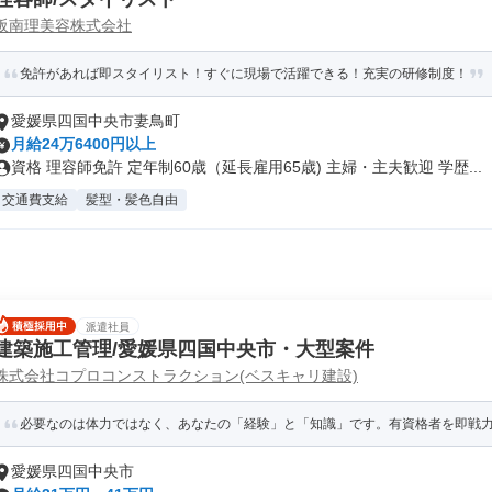
阪南理美容株式会社
免許があれば即スタイリスト！すぐに現場で活躍できる！充実の研修制度！
愛媛県四国中央市妻鳥町
月給24万6400円以上
資格 理容師免許 定年制60歳（延長雇用65歳) 主婦・主夫歓迎 学歴...
交通費支給
髪型・髪色自由
派遣社員
建築施工管理/愛媛県四国中央市・大型案件
株式会社コプロコンストラクション(ベスキャリ建設)
必要なのは体力ではなく、あなたの「経験」と「知識」です。有資格者を即戦
愛媛県四国中央市