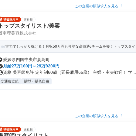
この企業の類似求人を見る
正社員
トップスタイリスト/美容
阪南理美容株式会社
実力でしっかり稼げる！月収50万円も可能な高待遇♪チームを導くトップスタイ
愛媛県四国中央市妻鳥町
月給27万160円～29万9200円
資格 美容師免許 定年制60歳（延長雇用65歳） 主婦・主夫歓迎！ 学...
交通費支給
髪型・髪色自由
この企業の類似求人を見る
正社員
理容師/スタイリスト