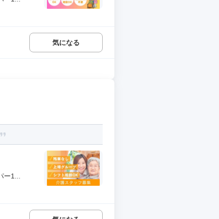
気になる
1...