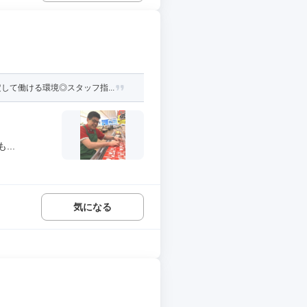
て働ける環境◎スタッフ指...
..
気になる