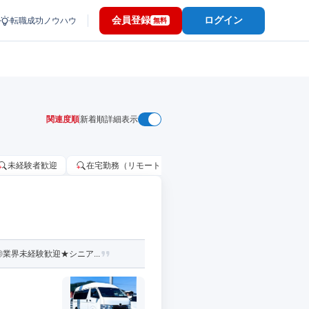
会員登録
ログイン
転職成功ノウハウ
無料
関連度順
新着順
詳細表示
未経験者歓迎
在宅勤務（リモートワーク）OK
家賃補助・住宅手当
業界未経験歓迎★シニア...