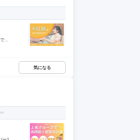
...
気になる
1...