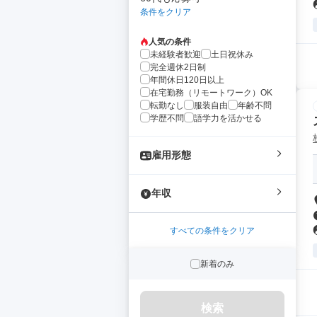
条件をクリア
人気の条件
未経験者歓迎
土日祝休み
完全週休2日制
年間休日120日以上
在宅勤務（リモートワーク）OK
転勤なし
服装自由
年齢不問
学歴不問
語学力を活かせる
雇用形態
年収
すべての条件をクリア
新着のみ
検索