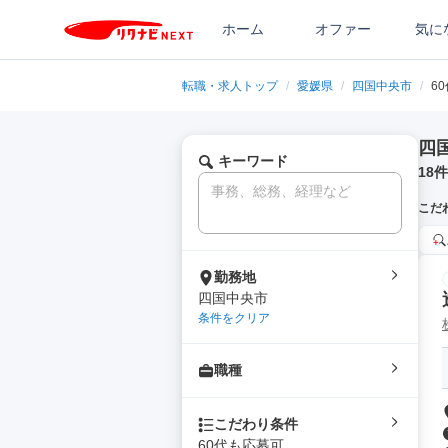
ホーム
オファー
気に
転職・求人トップ
/
愛媛県
/
四国中央市
/
6
四
キーワード
18
件
こだ
勤務地
四国中央市
条件をクリア
職種
こだわり条件
60代も応募可