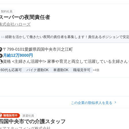
契約社員
スーパーの夜間責任者
株式会社ハローズ
経験を活かして働きたい夜間の責任者を募集します！責任あるポジションで安定し
〒799-0101愛媛県四国中央市川之江町
月給12万9000円
資格 <主婦さん活躍中!> 家事や育児と両立して活躍している主婦さんも.
60代も応募可
バイク通勤OK
車通勤OK
職場見学可
+4個
この企業の類似求人を見る
派遣社員
四国中央市での介護スタッフ
ケアスタッフィング株式会社