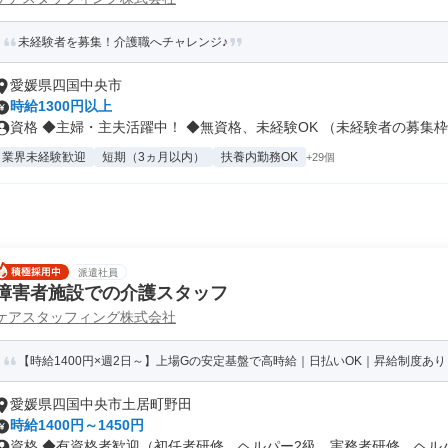
未経験者を募集！介護職へチャレンジ♪
愛媛県四国中央市
時給1300円以上
資格 ◆主婦・主夫活躍中！ ◆無資格、未経験OK （未経験者の募集枠で
業界未経験歓迎
短期（3ヵ月以内）
扶養内勤務OK
+29個
派遣社員
障害者施設での介護スタッフ
ケアスタッフィング株式会社
【時給1400円×週2日～】上場Gの安定基盤で高時給｜日払いOK｜昇給制度あり
愛媛県四国中央市土居町野田
時給1400円～1450円
資格 ◆有資格者歓迎（初任者研修、ヘルパー2級、実務者研修、ヘルパー