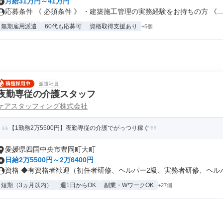
月給31万円～41万円
応募条件 《 必須条件 》 ・建築施工管理の実務経験をお持ちの方 《...
無期雇用派遣
60代も応募可
資格取得支援あり
+5個
派遣社員
夜勤専従の介護スタッフ
ケアスタッフィング株式会社
【1勤務2万5500円】夜勤専従の介護でがっつり稼ぐ
愛媛県四国中央市豊岡町大町
日給2万5500円～2万6400円
資格 ◆有資格者歓迎（初任者研修、ヘルパー2級、実務者研修、ヘルパー
短期（3ヵ月以内）
週1日からOK
副業・WワークOK
+27個