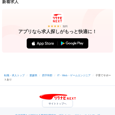
新着求人
無料
アプリなら求人探しがもっと快適に！
転職・求人トップ
/
愛媛県
/
西宇和郡
/
IT・Web・ゲームエンジニア
/
子育てサポー
トあり
サイトトップへ