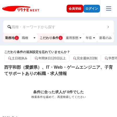
会員登録
ログイン
職種・キーワードから探す
勤務地
職種
こだわり条件
雇用形態
年収
新着のみ
1
1
こだわり条件の追加設定を忘れていませんか？
土日祝休み
年間休日120日以上
完全週休2日制
学歴
西宇和郡（愛媛県）、IT・Web・ゲームエンジニア、子育
てサポートありの転職・求人情報
条件に合った求人が 0件でした
検索条件を緩めて、再度検索してください