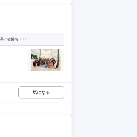
名早い者勝ち！
気になる