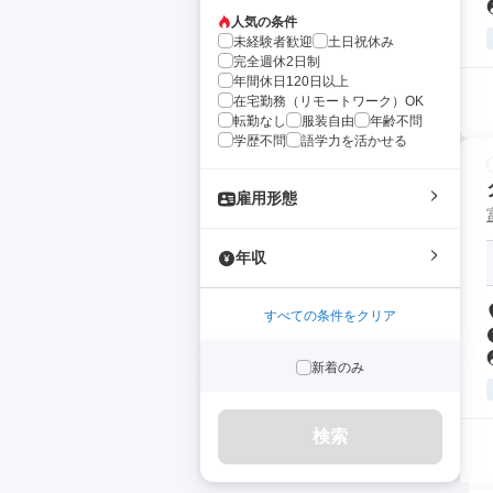
人気の条件
未経験者歓迎
土日祝休み
完全週休2日制
年間休日120日以上
在宅勤務（リモートワーク）OK
転勤なし
服装自由
年齢不問
学歴不問
語学力を活かせる
雇用形態
年収
すべての条件をクリア
新着のみ
検索