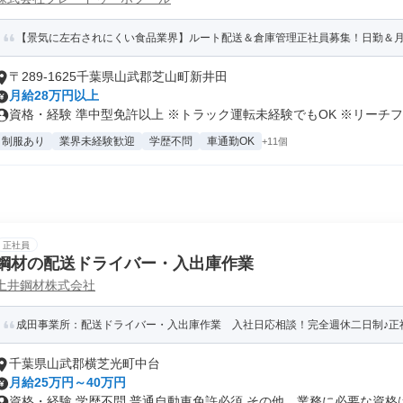
【景気に左右されにくい食品業界】ルート配送＆倉庫管理正社員募集！日勤＆月
〒289-1625千葉県山武郡芝山町新井田
月給28万円以上
資格・経験 準中型免許以上 ※トラック運転未経験でもOK ※リーチフォ
制服あり
業界未経験歓迎
学歴不問
車通勤OK
+11個
正社員
鋼材の配送ドライバー・入出庫作業
土井鋼材株式会社
成田事業所：配送ドライバー・入出庫作業 入社日応相談！完全週休二日制♪正
千葉県山武郡横芝光町中台
月給25万円～40万円
資格・経験 学歴不問 普通自動車免許必須 その他、業務に必要な資格は入