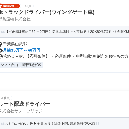
正社員
4tトラックドライバー(ウイングゲート車)
野島運輸株式会社
【✅未経験可✅月35~40万円】業界水準以上の高待遇！20~30代活躍中！年間休日1
千葉県山武郡
月給35万円～40万円
求める人材: 【応募条件】 ＜必須条件＞ 中型自動車免許をお持ちの方..
シフト自由
即日勤務OK
正社員
ルート配送ドライバー
株式会社サン・ブリッジ
入社祝い金30万円▶全員面接！経験不問♪普通免許でOK◎