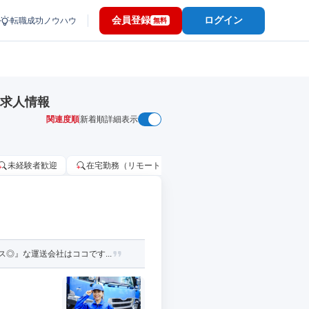
会員登録
ログイン
転職成功ノウハウ
無料
・求人情報
関連度順
新着順
詳細表示
未経験者歓迎
在宅勤務（リモートワーク）OK
家賃補助・住宅手当
◎』な運送会社はココです...