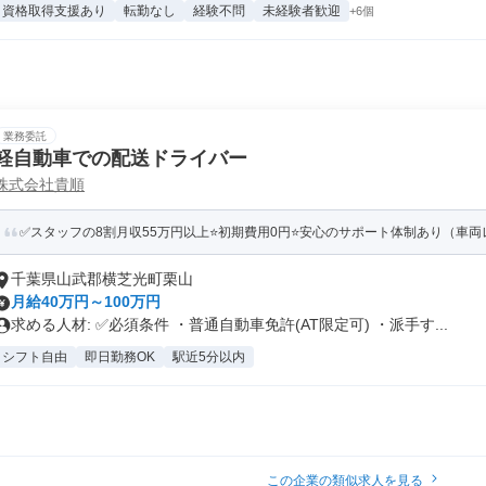
資格取得支援あり
転勤なし
経験不問
未経験者歓迎
+6個
業務委託
軽自動車での配送ドライバー
株式会社貴順
✅スタッフの8割月収55万円以上⭐️初期費用0円⭐️安心のサポート体制あり（車両レ
千葉県山武郡横芝光町栗山
月給40万円～100万円
求める人材: ✅️必須条件 ・普通自動車免許(AT限定可) ・派手す...
シフト自由
即日勤務OK
駅近5分以内
この企業の類似求人を見る