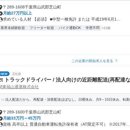
〒289-1608千葉県山武郡芝山町
月給27万円以上
求めている人材 【必須】 ■中型一種免許 または 平成19年6月1...
業界未経験歓迎
フリーター歓迎
バイク通勤OK
学歴不問
+11個
この企業の類似求人を見る
NEW
正社員
2t トラックドライバー / 法人向けの近距離配送(再配達な
関東福山通運株式会社
全休み・深夜配送なし/集配ﾄﾞﾗｲﾊﾞｰ2t(正社員)
法人配送だから、再配達・深夜配送ほぼなし。日曜休み、月9～10日休み、転
〒289-1600千葉県山武郡芝山町
月給33万円～45万円
資格 高卒以上 普通自動車運転免許保有者（AT限定不可） ※2017年...