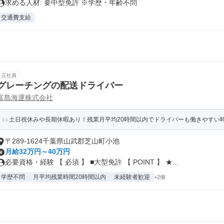
求める人材: 要中型免許 ※学歴・年齢不問
交通費支給
正社員
グレーチングの配送ドライバー
富島海運株式会社
土日祝休みや長期休暇あり！残業月平均20時間以内でドライバーも働きやすい
〒289-1624千葉県山武郡芝山町小池
月給32万円～40万円
必要資格・経験 【 必須 】 ■大型免許 【 POINT 】 ★...
学歴不問
月平均残業時間20時間以内
未経験者歓迎
+2個