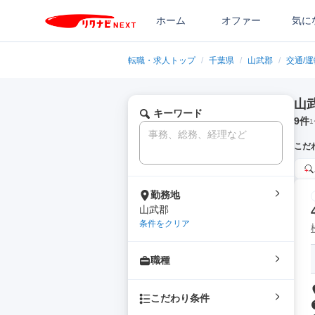
ホーム
オファー
気に
転職・求人トップ
/
千葉県
/
山武郡
/
交通/
山
キーワード
9
件
1
こだ
勤務地
山武郡
条件をクリア
職種
こだわり条件