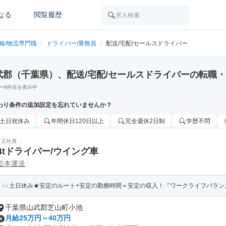
なる
閲覧履歴
求人検索
運輸/物流専門職
/
ドライバー/乗務員
/
配送/宅配/セールスドライバー
武郡（千葉県）、配送/宅配/セールスドライバーの転職
〜
9
件目を表示中
わり条件の追加設定を忘れていませんか？
土日祝休み
年間休日120日以上
完全週休2日制
学歴不問
正社員
4tドライバー/ウイング車
松本運送
土日休み★安定のルート+安定の勤務時間＝安定の収入！『ワークライフバランス
千葉県山武郡芝山町小池
月給25万円～40万円