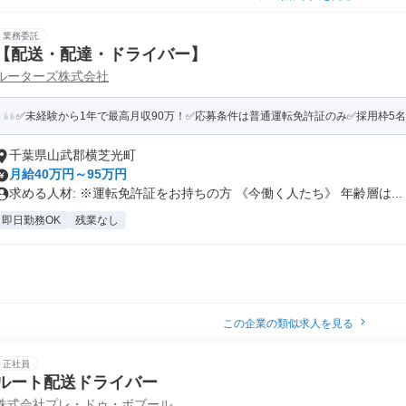
業務委託
【配送・配達・ドライバー】
ルーターズ株式会社
✅未経験から1年で最高月収90万！✅応募条件は普通運転免許証のみ✅採用枠5
千葉県山武郡横芝光町
月給40万円～95万円
求める人材: ※運転免許証をお持ちの方 《今働く人たち》 年齢層は...
即日勤務OK
残業なし
この企業の類似求人を見る
正社員
ルート配送ドライバー
株式会社プレ・ドゥ・ボブール