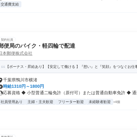
交通費支給
契約社員
郵便局のバイク・軽四輪で配達
日本郵便株式会社
【ボーナス・昇給あり】【安定して働ける 】『想い』と『笑顔』をつなぐお仕
千葉県鴨川市横渚
時給1310円～1800円
応募資格 ◆ 小型普通二輪免許（原付可）または普通自動車免許 ◆ 通勤.
社員登用あり
主婦・主夫歓迎
フリーター歓迎
未経験者歓迎
+4個