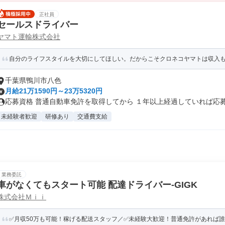
正社員
セールスドライバー
ヤマト運輸株式会社
自分のライフスタイルを大切にしてほしい。だからこそクロネコヤマトは収入
千葉県鴨川市八色
月給21万1590円～23万5320円
応募資格 普通自動車免許を取得してから １年以上経過していれば応募可
未経験者歓迎
研修あり
交通費支給
業務委託
車がなくてもスタート可能 配達ドライバー-GIGK
株式会社Ｍｉｉ
✅月収50万も可能！稼げる配送スタッフ／✅未経験大歓迎！普通免許があれば