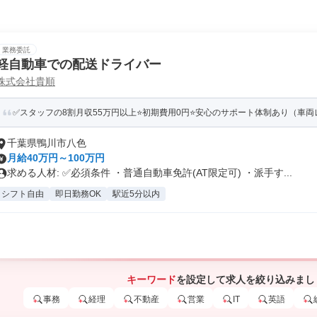
業務委託
軽自動車での配送ドライバー
株式会社貴順
✅スタッフの8割月収55万円以上⭐️初期費用0円⭐️安心のサポート体制あり（車両レ
千葉県鴨川市八色
月給40万円～100万円
求める人材: ✅️必須条件 ・普通自動車免許(AT限定可) ・派手す...
シフト自由
即日勤務OK
駅近5分以内
キーワード
を設定して求人を絞り込みまし
事務
経理
不動産
営業
IT
英語