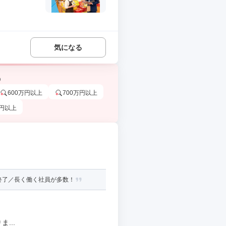
気になる
う
600万円以上
700万円以上
万円以上
終了／長く働く社員が多数！
...