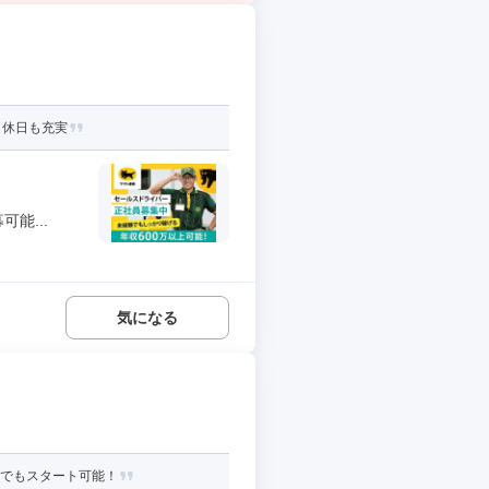
も休日も充実
能...
気になる
誰でもスタート可能！