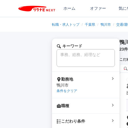
ホーム
オファー
気に
転職・求人トップ
/
千葉県
/
鴨川市
/
交通/
鴨
キーワード
23
件
こだ
勤務地
鴨川市
条件をクリア
職種
こだわり条件