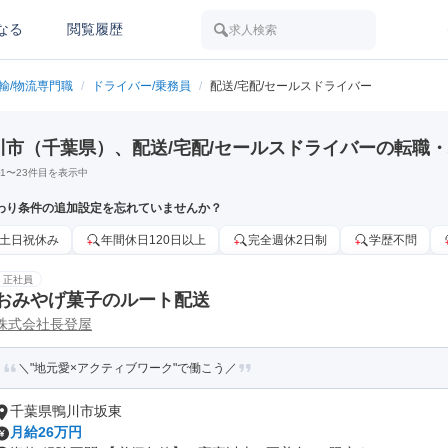
なる
閲覧履歴
求人検索
運輸/物流専門職
/
ドライバー/乗務員
/
配送/宅配/セールスドライバー
川市（千葉県）、配送/宅配/セールスドライバーの転職
1
〜
23
件目を表示中
わり条件の追加設定を忘れていませんか？
土日祝休み
年間休日120日以上
完全週休2日制
学歴不問
正社員
おみやげ菓子のルート配送
株式会社長登屋
＼"地元愛×アクティブワーク"で働こう／
千葉県鴨川市坂東
月給26万円