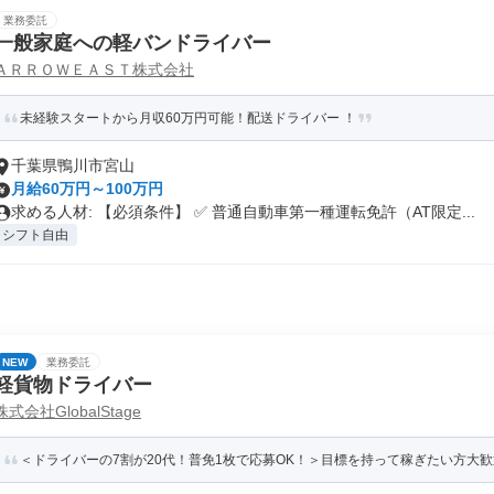
業務委託
一般家庭への軽バンドライバー
ＡＲＲＯＷＥＡＳＴ株式会社
未経験スタートから月収60万円可能！配送ドライバー ！
千葉県鴨川市宮山
月給60万円～100万円
求める人材: 【必須条件】 ✅ 普通自動車第一種運転免許（AT限定...
シフト自由
NEW
業務委託
軽貨物ドライバー
株式会社GlobalStage
＜ドライバーの7割が20代！普免1枚で応募OK！＞目標を持って稼ぎたい方大歓迎