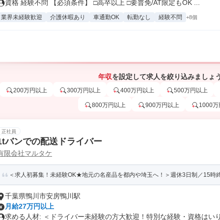
資格 経験不問 【必須条件】 □高卒以上 □要普免/AT限定もOK ...
業界未経験歓迎
介護休暇あり
車通勤OK
転勤なし
経験不問
+8個
年収
を設定して求人を絞り込みましょ
200万円以上
300万円以上
400万円以上
500万円以上
800万円以上
900万円以上
1000
正社員
1tバンでの配送ドライバー
有限会社マルタケ
＜求人初募集！未経験OK★地元の名産品を都内や埼玉へ！＞週休3日制／15時
千葉県鴨川市安房鴨川駅
月給27万円以上
求める人材: ＜ドライバー未経験の方大歓迎！特別な経験・資格はいりま