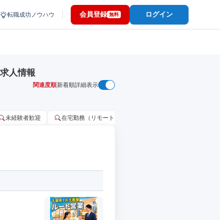
会員登録
ログイン
転職成功ノウハウ
無料
・求人情報
関連度順
新着順
詳細表示
未経験者歓迎
在宅勤務（リモートワーク）OK
家賃補助・住宅手当