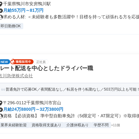
千葉県鴨川市安房鴨川駅
月給55万円～81万円
求める人材: ＜未経験者も多数活躍中！目標を持って頑張れる方を応援し
即日勤務OK
NEW
正社員
ルート配送を中心としたドライバー職
佐川急便株式会社
普通免許で応募OK／夜間配送なし／転居を伴う転勤なし／503万円以上も可能
〒296-0112千葉県鴨川市宮山
月給24万8800円～32万3800円
資格 【必須資格】 準中型自動車免許（5t限定可・AT限定可）※取得後.
業界未経験歓迎
資格取得支援あり
介護休暇あり
学歴不問
+11個