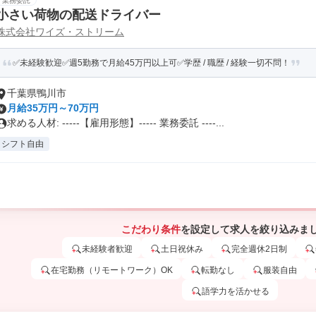
業務委託
小さい荷物の配送ドライバー
株式会社ワイズ・ストリーム
✅未経験歓迎✅週5勤務で月給45万円以上可✅学歴 / 職歴 / 経験一切不問！
千葉県鴨川市
月給35万円～70万円
求める人材: -----【雇用形態】----- 業務委託 ----...
シフト自由
こだわり条件
を設定して求人を絞り込みま
未経験者歓迎
土日祝休み
完全週休2日制
在宅勤務（リモートワーク）OK
転勤なし
服装自由
語学力を活かせる