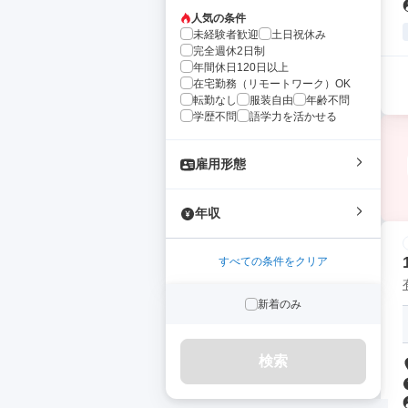
人気の条件
未経験者歓迎
土日祝休み
完全週休2日制
年間休日120日以上
在宅勤務（リモートワーク）OK
転勤なし
服装自由
年齢不問
学歴不問
語学力を活かせる
雇用形態
年収
すべての条件をクリア
新着のみ
検索