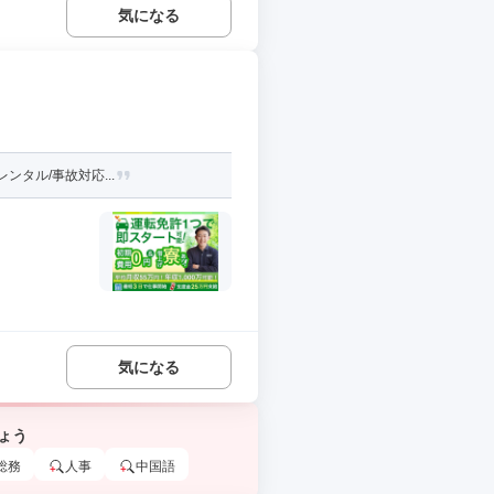
気になる
ンタル/事故対応...
気になる
ょう
総務
人事
中国語