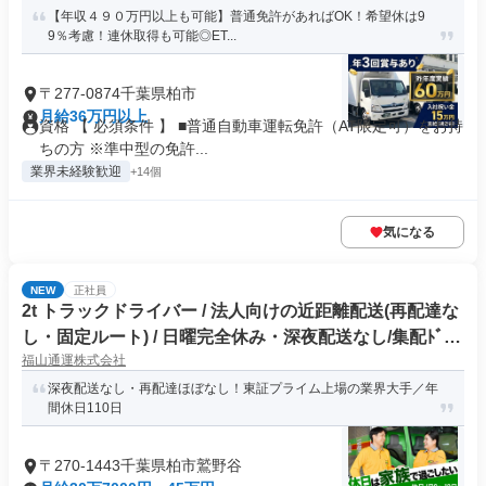
【年収４９０万円以上も可能】普通免許があればOK！希望休は9
9％考慮！連休取得も可能◎ET...
〒277-0874千葉県柏市
月給36万円以上
資格 【 必須条件 】 ■普通自動車運転免許（AT限定可）をお持
ちの方 ※準中型の免許...
業界未経験歓迎
+14個
気になる
NEW
正社員
2t トラックドライバー / 法人向けの近距離配送(再配達な
し・固定ルート) / 日曜完全休み・深夜配送なし/集配ﾄﾞﾗｲ
福山通運株式会社
ﾊﾞｰ2t(正社員)
深夜配送なし・再配達ほぼなし！東証プライム上場の業界大手／年
間休日110日
〒270-1443千葉県柏市鷲野谷