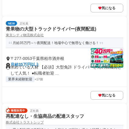
気になる
NEW
正社員
青果物の大型トラックドライバー(夜間配送)
東京シティ物流株式会社
月給35万円～✨夜間配送！地場中心で無理なく働ける！
〒277-0053千葉県柏市酒井根
月給35万円以上
求めている人材 【必須】大型免許 ドライバーさんの転職先と
して人気！ ●転職者歓迎 ...
業界未経験歓迎
+17個
気になる
正社員
再配達なし・生協商品の配達スタッフ
株式会社トラストシップ