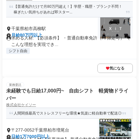
【普通免許だけで月80万円超え！】学歴・職歴・ブランク不問！
稼ぎたい気持ちがあれば即スター...
千葉県柏市高柳駅
月給80万円以上
求める人材: 【必須条件】 ・普通自動車免許（AT限定可） ＼
こんな理想を実現でき...
シフト自由
気になる
業務委託
未経験でも日給17,000円~ 自由シフト 軽貨物ドライ
バー
株式会社ケイソー
人間関係最高でストレスフリーな環境★気楽に軽自動車で配送◎
〒277-0052千葉県柏市増尾台
日給1万7000円以上