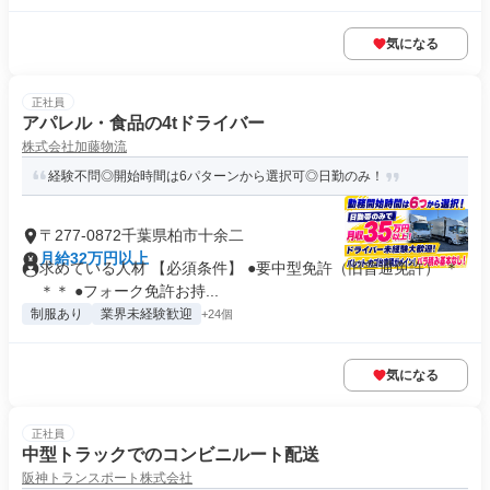
気になる
正社員
アパレル・食品の4tドライバー
株式会社加藤物流
経験不問◎開始時間は6パターンから選択可◎日勤のみ！
〒277-0872千葉県柏市十余二
月給32万円以上
求めている人材 【必須条件】 ●要中型免許（旧普通免許） ＊
＊＊ ●フォーク免許お持...
制服あり
業界未経験歓迎
+24個
気になる
正社員
中型トラックでのコンビニルート配送
阪神トランスポート株式会社