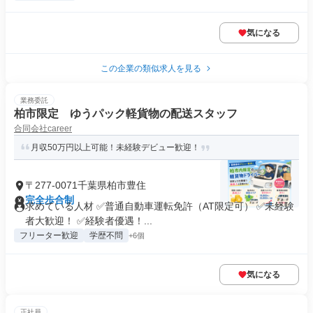
気になる
この企業の類似求人を見る
業務委託
柏市限定 ゆうパック軽貨物の配送スタッフ
合同会社career
月収50万円以上可能！未経験デビュー歓迎！
〒277-0071千葉県柏市豊住
完全歩合制
求めている人材 ✅普通自動車運転免許（AT限定可） ✅未経験
者大歓迎！ ✅経験者優遇！...
フリーター歓迎
学歴不問
+6個
気になる
正社員