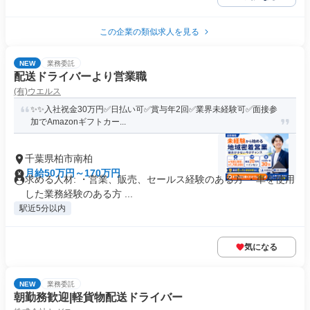
この企業の類似求人を見る
NEW
業務委託
配送ドライバーより営業職
(有)ウエルス
✨✨入社祝金30万円✅日払い可✅賞与年2回✅業界未経験可✅面接参
加でAmazonギフトカー...
千葉県柏市南柏
月給50万円～170万円
求める人材: ・営業、販売、セールス経験のある方 ・車を使用
した業務経験のある方 ...
駅近5分以内
気になる
NEW
業務委託
朝勤務歓迎|軽貨物配送ドライバー