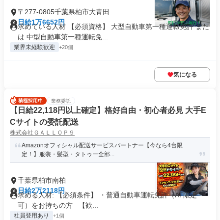
〒277-0805千葉県柏市大青田
日給1万6652円
求めている人材 【必須資格】 大型自動車第一種運転免許 また
は 中型自動車第一種運転免...
業界未経験歓迎
+20個
気になる
業務委託
【日給22,118円以上確定】格好自由・初心者必見 大手E
Cサイトの委託配送
株式会社ＧＡＬＬＯＰ９
Amazonオフィシャル配送サービスパートナー【今なら4台限
定！】服装・髪型・タトゥー全部...
千葉県柏市南柏
日給2万2118円
求める人材: 【必須条件】 ・普通自動車運転免許（AT限定
可）をお持ちの方 【歓...
社員登用あり
+1個