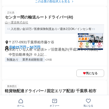
この企業の類似求人を見る
正社員
センター間の輸送ルートドライバー(4t)
山一運送株式会社
入社祝い金10万✅医療保険制度あり✅週休2日OK✅インセン有
〒277-0931千葉県柏市藤ケ谷
月給25万円～50万円
求めている人材 ≪必須≫ ✅旧普通免許(平成19年６月以前) ✅
中型自動車免許 ※上記...
制服あり
業界未経験歓迎
+24個
気になる
業務委託
軽貨物配達ドライバー / 固定エリア配送/ 千葉県 柏市
株式会社リープエンタープライズ
✅️直行直帰／面接1回✨／❀高収入を目指せる！／✅️完全出来高制！
ホーム
オファー
気になる
100万円可能！/ 軽い...