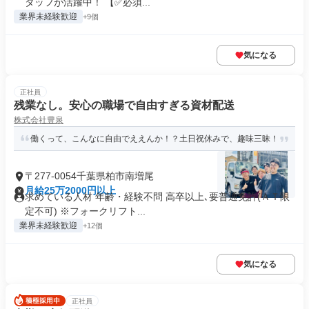
タッフが活躍中！ 【✅必須...
業界未経験歓迎
+9個
気になる
正社員
残業なし。安心の職場で自由すぎる資材配送
株式会社豊泉
働くって、こんなに自由でええんか！？土日祝休みで、趣味三昧！
〒277-0054千葉県柏市南増尾
月給25万2000円以上
求めている人材 年齢・経験不問 高卒以上､要普通免許(ＡＴ限
定不可) ※フォークリフト...
業界未経験歓迎
+12個
気になる
正社員