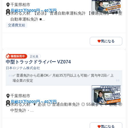
千葉県柏市
月給23万5000円～40万円
求める人材: 【必須】 普通自動車運転免許 【優遇資格】 ■中型
自動車運転免許 ■...
交通費支給
気になる
正社員
中型トラックドライバー VZ074
日本ロジテム株式会社
✅️ 普通免許から応募OK✅️ 月給35万円以上も可能✅️ 賞与年2回✅️ 上
場企業の安定
千葉県柏市
月給23万5000円～40万円
求める人材: ▼ 必須 ◎ 普通自動車免許 ◎ 55歳まで ▼ 歓迎 ◎
中型免許・...
気になる