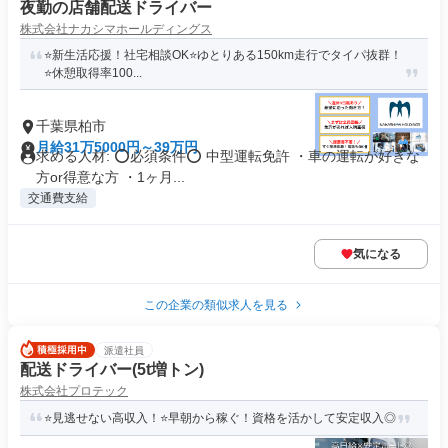
夜勤の店舗配送ドライバー
株式会社ナカシマホールディングス
⭐️新生活応援！社宅相談OK⭐️ゆとりある150km走行でタイパ抜群！
⭐️休憩取得率100...
千葉県柏市
月給31万5000円～39万円
求める人材: ⭕必須条件⭕ 中型運転免許 ・車の運転が好きな
方or得意な方 ・1ヶ月...
交通費支給
気になる
この企業の類似求人を見る
派遣社員
配送ドライバー(5t増トン)
株式会社プロテック
⭐見逃せない高収入！⭐早朝から稼ぐ！資格を活かして安定収入◎