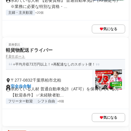
求めている人材 【必要資格】 普通自動車免許（AT限定可）
※業務に必要な特別な資格・...
主婦・主夫歓迎
+20個
気になる
業務委託
軽貨物配送ドライバー
F Bサポート
⭐平均月収73万円以上！⭐再配達なしのスポット便！
〒277-0832千葉県柏市北柏
完全歩合制
求めている人材 普通自動車免許（AT可）を保有している方
【歓迎条件】 ✅未経験者歓...
フリーター歓迎
シフト自由
+8個
気になる