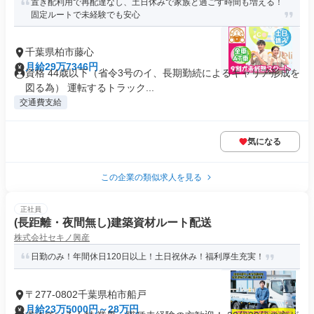
置き配利用で再配達なし、土日休みで家族と過ごす時間も増える！
固定ルートで未経験でも安心
千葉県柏市藤心
月給29万7346円
資格 44歳以下（省令3号のイ、長期勤続によるキャリア形成を
図る為） 運転するトラック...
交通費支給
気になる
この企業の類似求人を見る
正社員
(長距離・夜間無し)建築資材ルート配送
株式会社セキノ興産
日勤のみ！年間休日120日以上！土日祝休み！福利厚生充実！
〒277-0802千葉県柏市船戸
月給23万5000円～28万円