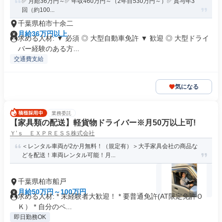
✅️ 月給36万円～✅️ 年収460万円～（2年目530万円～）✅️ 賞与年3
回（約100...
千葉県柏市十余二
月給36万円以上
求める人材: ▼ 必須 ◎ 大型自動車免許 ▼ 歓迎 ◎ 大型ドライ
バー経験のある方...
交通費支給
気になる
業務委託
【家具類の配送】軽貨物ドライバー※月50万以上可!
Ｙ’ｓ ＥＸＰＲＥＳＳ株式会社
＜レンタル車両が2か月無料！（規定有）＞大手家具会社の商品な
どを配送！車両レンタル可能！月...
千葉県柏市船戸
月給50万円～100万円
求める人材: * 未経験者大歓迎！ * 要普通免許(AT限定免許Ｏ
Ｋ） * 自分のペ...
即日勤務OK