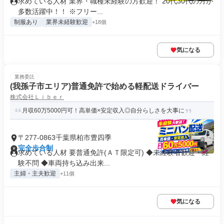
求めている人材 業界・職種未経験の方歓迎！ 20代30代の方が
多数活躍中！！ ※フリー...
制服あり
業界未経験歓迎
+18個
気になる
業務委託
(我孫子市エリア)普通免許で始める軽配送ドライバー
株式会社Ｌｉｂｅｒ
月収60万5000円可！高単価×安定収入◎自分らしさを大事に
〒277-0863千葉県柏市豊四季
完全歩合制
求めている人材 要普通免許(ＡＴ限定可) ◆未経験者歓迎・経
験不問 ◆車両持ち込み出来...
主婦・主夫歓迎
+11個
気になる