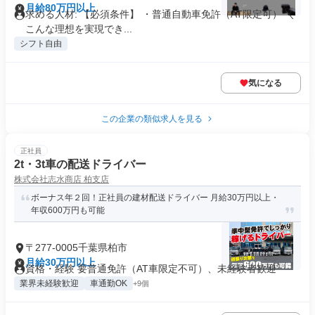
月給80万円以上
求める人材: 【必須条件】 ・普通自動車免許（AT限定可） ＼
こんな理想を実現でき...
シフト自由
気になる
この企業の類似求人を見る
正社員
2t・3t車の配送ドライバー
株式会社志水商店 柏支店
ボーナス年２回！正社員の建材配送ドライバー 月給30万円以上・
年収600万円も可能
〒277-0005千葉県柏市
月給30万円以上
資格・経験 要普通免許（AT車限定不可）、未経験者歓迎
業界未経験歓迎
車通勤OK
+9個