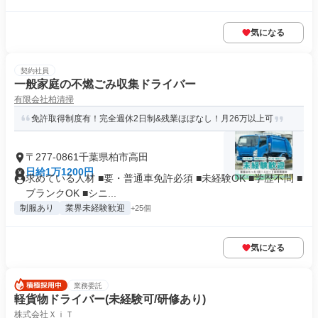
気になる
契約社員
一般家庭の不燃ごみ収集ドライバー
有限会社柏清掃
免許取得制度有！完全週休2日制&残業ほぼなし！月26万以上可
〒277-0861千葉県柏市高田
日給1万1200円
求めている人材 ■要・普通車免許必須 ■未経験OK ■学歴不問 ■
ブランクOK ■シニ...
制服あり
業界未経験歓迎
+25個
気になる
業務委託
軽貨物ドライバー(未経験可/研修あり)
株式会社ＸｉＴ