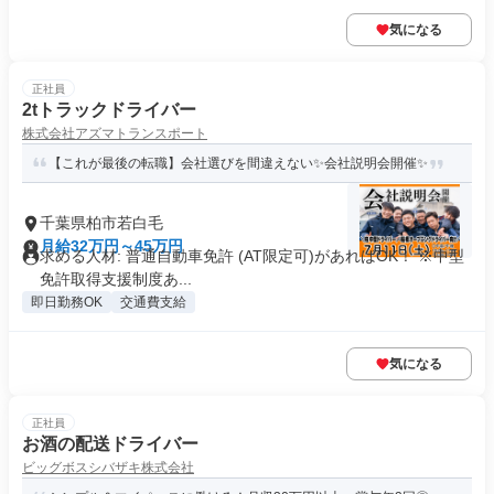
気になる
正社員
2tトラックドライバー
株式会社アズマトランスポート
【これが最後の転職】会社選びを間違えない✨会社説明会開催✨
千葉県柏市若白毛
月給32万円～45万円
求める人材: 普通自動車免許 (AT限定可)があればOK！ ※中型
免許取得支援制度あ...
即日勤務OK
交通費支給
気になる
正社員
お酒の配送ドライバー
ビッグボスシバザキ株式会社