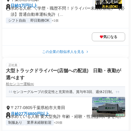
日給3万円以上
求める人材: ＼学歴・職歴不問！ドライバー未経験歓迎／ 【必
須】普通自動車運転免許（...
シフト自由
即日勤務OK
+1個
気になる
この企業の類似求人を見る
正社員
大型トラックドライバー(店舗への配送) 日勤・夜勤が
選べます
柏センコー運輸㈱
センコーグループの安定性と充実待遇。賞与年3回、週休2日制。
〒277-0805千葉県柏市大青田
月給27万4800円以上
求めている人材 要大型免許 年齢・経験・性別は問いません。
制服あり
業界未経験歓迎
+26個