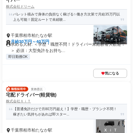
イバー
株式会社ドリーム
パレット積みで身体の負担なく稼げる✨働き方次第で月給35万円以
上も可能！固定ルートで未経験...
千葉県柏市柏たなか駅
月給30万円～40万円
求める人材: ＜学歴・職歴不問！ドライバー未経験者大歓迎！
＞ 必須：大型免許をお持ち...
即日勤務OK
気になる
業務委託
宅配ドライバー(軽貨物)
株式会社ＸｉＴ
【普通免許だけで月80万円超え！】学歴・職歴・ブランク不問！
稼ぎたい気持ちがあれば即スター...
千葉県柏市柏たなか駅