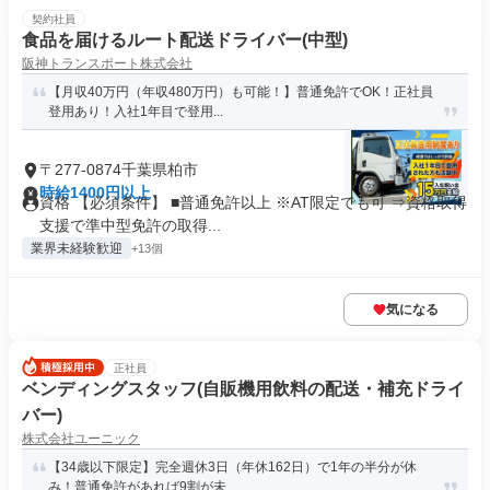
契約社員
食品を届けるルート配送ドライバー(中型)
阪神トランスポート株式会社
【月収40万円（年収480万円）も可能！】普通免許でOK！正社員
登用あり！入社1年目で登用...
〒277-0874千葉県柏市
時給1400円以上
資格 【必須条件】 ■普通免許以上 ※AT限定でも可 ⇒資格取得
支援で準中型免許の取得...
業界未経験歓迎
+13個
気になる
正社員
ベンディングスタッフ(自販機用飲料の配送・補充ドライ
バー)
株式会社ユーニック
【34歳以下限定】完全週休3日（年休162日）で1年の半分が休
み！普通免許があれば9割が未...