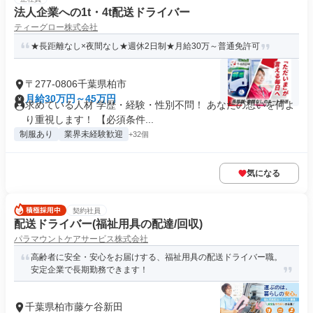
法人企業への1t・4t配送ドライバー
ティーグロー株式会社
★長距離なし×夜間なし★週休2日制★月給30万～普通免許可
〒277-0806千葉県柏市
月給30万円～45万円
求めている人材 学歴・経験・性別不問！ あなたの想いを何よ
り重視します！ 【必須条件...
制服あり
業界未経験歓迎
+32個
気になる
契約社員
配送ドライバー(福祉用具の配達/回収)
パラマウントケアサービス株式会社
高齢者に安全・安心をお届けする、福祉用具の配送ドライバー職。
安定企業で長期勤務できます！
千葉県柏市藤ケ谷新田