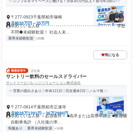
シンプル＆マイペースに働ける！月収30万円以上＋賞与年2回◎
〒277-0923千葉県柏市塚崎
月給30万円～35万円
求めている人材 ‥‥‥‥‥‥‥‥‥‥‥‥‥‥‥‥‥‥ 学歴
不問◆未経験歓迎！ 社会人未...
業界未経験歓迎
+20個
気になる
正社員
サントリー飲料のセールスドライバー
サントリービバレッジソリューション株式会社
営業の面白さあり◇年休121日◇完全週休2日◇ノルマ無
〒277-0814千葉県柏市正連寺
月給28万1391円～36万2986円
求めている人材 ＜必須条件＞ ■高卒または高専卒以上 ■要普通
自動車免許 （入社後の準...
制服あり
業界未経験歓迎
+16個