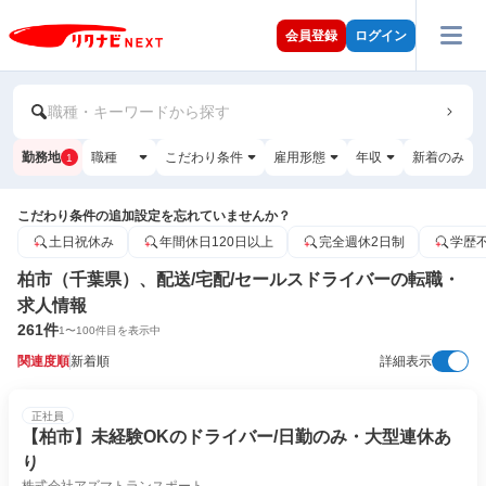
会員登録
ログイン
職種・キーワードから探す
勤務地
職種
こだわり条件
雇用形態
年収
新着のみ
1
こだわり条件の追加設定を忘れていませんか？
土日祝休み
年間休日120日以上
完全週休2日制
学歴
柏市（千葉県）、配送/宅配/セールスドライバーの転職・
求人情報
261
件
1
〜
100
件目を表示中
関連度順
新着順
詳細表示
正社員
【柏市】未経験OKのドライバー/日勤のみ・大型連休あ
り