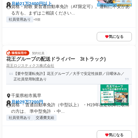
月給21万2400円以上
資格・経験 要普通自動車免許（AT限定可）。運転に不安があ
る方も、まずはご相談ください...
社員登用あり
+8個
気になる
契約社員
花王グループの配送ドライバー 3tトラック)
花王ロジスティクス株式会社
【要中型運転免許】花王グループ／大手で安定性抜群／日曜休み／
正社員登用制度あり
千葉県柏市風早
月給29万7200円
資格 ・普通自動車免許（中型以上） ・H19年改定以降に取得
の方は、 準中型免許 ・中...
社員登用あり
交通費支給
気になる