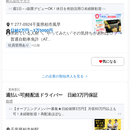
株式会社ヤガテ
週1日～♪副業デビューOK！休日を有効活用◎未経験歓迎
〒277-0924千葉県柏市風早
日給2万円～3万5000円
求めている人材 ＼ “やってみたい”その気持ちがあれば◎ ／ ⭐
普通自動車免許（AT...
社員登用あり
+11個
気になる
この企業の類似求人を見る
業務委託
週払い可|軽配送ドライバー 日給3万円保証
狼煙
【オープニングメンバー募集★日給保障3万円】月収60万円以上も
可！未経験歓迎！再配達ほぼな...
千葉県柏市柏駅