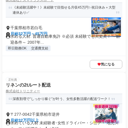
株式会社アズマトランスポート
《未経験活躍中！》未経験で目指せる月収45万円✨祝日休み＋大型
連休あり✅
千葉県柏市若白毛
月給32万円～45万円
求める人材: 普通自動車免許 ※必須 未経験でも大丈夫！ ～歓
迎条件～ 2007年...
即日勤務OK
交通費支給
気になる
正社員
リネンの2tルート配送
株式会社トリニティー
深夜割増で“しっかり稼ぐ”が叶う、女性多数活躍の配送ワーク！
〒277-0042千葉県柏市逆井
月給32万円以上
求めている人材 未経験者･女性ドライバー・シニア・ 地元ス