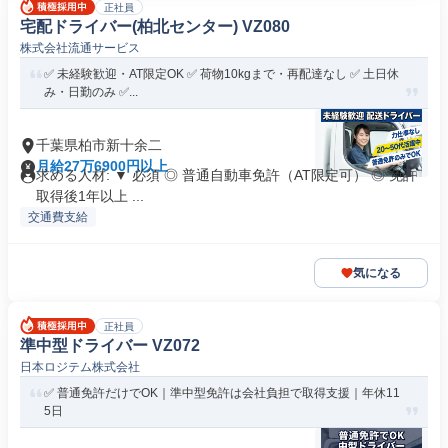
正社員
宅配ドライバー(柏北センター) VZ080
株式会社流通サービス
✅ 未経験歓迎・AT限定OK ✅ 荷物10kgまで・再配達なし ✅ 土日休
み・日勤のみ ✅...
千葉県柏市新十余二
月給27万6900円以上
求める人材: ▼ 必須 ◎ 普通自動車免許（AT限定可） ◎ 免許
取得後1年以上 ...
交通費支給
気になる
正社員
準中型ドライバー VZ072
日本ロジテム株式会社
✅️ 普通免許だけでOK｜準中型免許は会社負担で取得支援｜年休11
5日