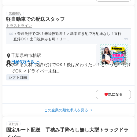
業務委託
軽自動車での配送スタッフ
トラストライン
＜普通免許でOK！未経験歓迎！＞基本置き配で再配達なし！直行
直帰OK！土日祝休みも可！リー...
千葉県柏市柏駅
日給3万円以上
求める人材: 免許だけでOK！後は変わりたい！という思いだけ
でOK ＜ドライバー未経...
シフト自由
気になる
この企業の類似求人を見る
正社員
固定ルート配送 手積み手降ろし無し大型トラックドラ