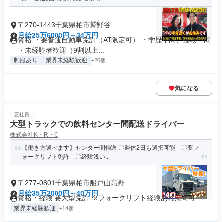
〒270-1443千葉県柏市鷲野谷
月給25万6000円～34万円
資格 ・要普通自動車免許（AT限定可） ・学歴不問、経験不問
・未経験者歓迎（9割以上...
制服あり
業界未経験歓迎
+20個
気になる
正社員
大型トラックでの飲料センター間配送ドライバー
株式会社K・R・C
【働き方選べます】センター間輸送 〇週休2日も選択可能 〇要フ
ォークリフト免許 〇経験浅い...
〒277-0801千葉県柏市船戸山高野
月給35万2000円～40万円
資格・経験 要大型免許 ※フォークリフト経験あれば尚可
業界未経験歓迎
+14個