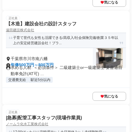
気になる
正社員
【木造】建設会社の設計スタッフ
遠田建設株式会社
子育て世代も女性も活躍できる/高収入/社会保険完備/創業３５年以
上の安定経営建設会社！ブラ...
千葉県市川市南八幡
年俸500万円～800万円
求める人材: ＜必須条件＞ 二級建築士or一級建築士 要普通自
動車免許(AT可) ...
交通費支給
駅近5分以内
気になる
正社員
|急募|配管工事スタッフ(現場作業員)
ノームラ化水工業株式会社