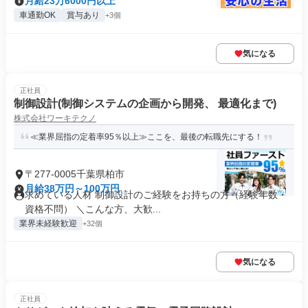
月給23万6000円以上
車通勤OK
賞与あり
+3個
気になる
正社員
制御設計(制御システムの企画から開発、 最適化まで)
株式会社ワーキテクノ
≪業界屈指の定着率95％以上≫ここを、最後の転職先にする！
〒277-0005千葉県柏市
月給38万円～100万円
求めている人材 制御設計のご経験をお持ちの方（経験年数・
資格不問） ＼こんな方、大歓...
業界未経験歓迎
+32個
気になる
正社員