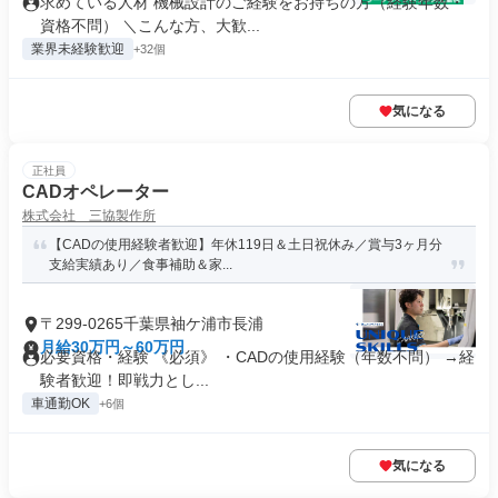
求めている人材 機械設計のご経験をお持ちの方（経験年数・
資格不問） ＼こんな方、大歓...
業界未経験歓迎
+32個
気になる
正社員
CADオペレーター
株式会社 三協製作所
【CADの使用経験者歓迎】年休119日＆土日祝休み／賞与3ヶ月分
支給実績あり／食事補助＆家...
〒299-0265千葉県袖ケ浦市長浦
月給30万円～60万円
必要資格・経験 《必須》 ・CADの使用経験（年数不問） →経
験者歓迎！即戦力とし...
車通勤OK
+6個
気になる