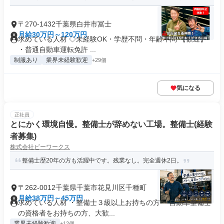
〒270-1432千葉県白井市冨士
月給30万円～120万円
求めている人材 ◇未経験OK・学歴不問・年齢不問 【歓迎】
・普通自動車運転免許 ...
制服あり
業界未経験歓迎
+29個
気になる
正社員
とにかく環境自慢。整備士が辞めない工場。整備士(経験
者募集)
株式会社ビーワークス
整備士歴20年の方も活躍中です。残業なし。完全週休2日。
〒262-0012千葉県千葉市花見川区千種町
月給38万円～45万円
求めている人材 ・整備士３級以上お持ちの方 ・自動車整備士
の資格者をお持ちの方、大歓...
業界未経験歓迎
+12個