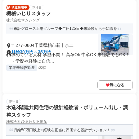
正社員
機械いじりスタッフ
株式会社サムシング
東証グロース上場グループ◆年休125日◆未経験から手に職を
〒277-0804千葉県柏市新十余二
月給30万円～35万円
求めている人材 学歴不問！ 高卒Ok 中卒OK 未経験でもOK！
・学歴や経験に自信...
業界未経験歓迎
+22個
気になる
正社員
木造3階建共同住宅の設計経験者・ボリューム出し・調
整スタッフ
株式会社ひまわり不動産
月給50万円以上✨経験を正当に評価する設計ポジション！