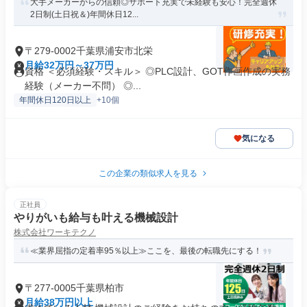
大手メーカーからの信頼◎サポート充実で未経験も安心！完全週休
2日制(土日祝＆)年間休日12...
〒279-0002千葉県浦安市北栄
月給32万円～37万円
資格 ＜必須経験・スキル＞ ◎PLC設計、GOT作画作成の実務
経験（メーカー不問） ◎...
年間休日120日以上
+10個
気になる
この企業の類似求人を見る
正社員
やりがいも給与も叶える機械設計
株式会社ワーキテクノ
≪業界屈指の定着率95％以上≫ここを、最後の転職先にする！
〒277-0005千葉県柏市
月給38万円以上