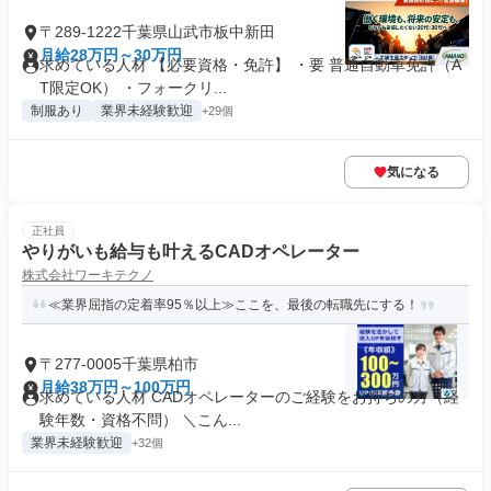
〒289-1222千葉県山武市板中新田
月給28万円～30万円
求めている人材 【必要資格・免許】 ・要 普通自動車免許（A
T限定OK） ・フォークリ...
制服あり
業界未経験歓迎
+29個
気になる
正社員
やりがいも給与も叶えるCADオペレーター
株式会社ワーキテクノ
≪業界屈指の定着率95％以上≫ここを、最後の転職先にする！
〒277-0005千葉県柏市
月給38万円～100万円
求めている人材 CADオペレーターのご経験をお持ちの方（経
験年数・資格不問） ＼こん...
業界未経験歓迎
+32個