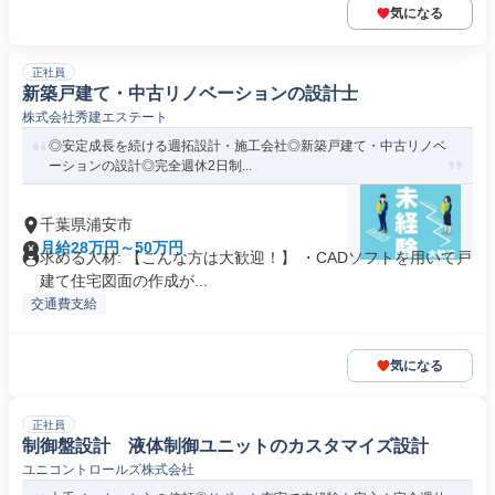
気になる
正社員
新築戸建て・中古リノベーションの設計士
株式会社秀建エステート
◎安定成長を続ける週拓設計・施工会社◎新築戸建て・中古リノベ
ーションの設計◎完全週休2日制...
千葉県浦安市
月給28万円～50万円
求める人材: 【こんな方は大歓迎！】 ・CADソフトを用いて戸
建て住宅図面の作成が...
交通費支給
気になる
正社員
制御盤設計 液体制御ユニットのカスタマイズ設計
ユニコントロールズ株式会社