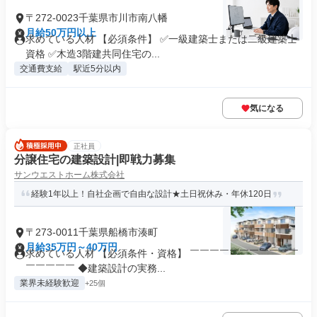
〒272-0023千葉県市川市南八幡
月給50万円以上
求めている人材 【必須条件】 ✅一級建築士または二級建築士
資格 ✅木造3階建共同住宅の...
交通費支給
駅近5分以内
気になる
正社員
分譲住宅の建築設計|即戦力募集
サンウエストホーム株式会社
経験1年以上！自社企画で自由な設計★土日祝休み・年休120日
〒273-0011千葉県船橋市湊町
月給35万円～40万円
求めている人材 【必須条件・資格】 ￣￣￣￣￣￣￣￣￣￣￣
￣￣￣￣￣ ◆建築設計の実務...
業界未経験歓迎
+25個