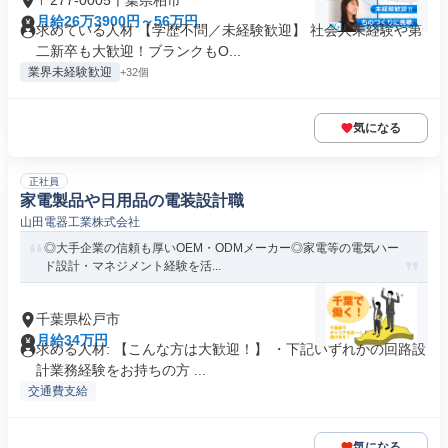
〒277-0005千葉県柏市
月給26万3900円～56万円
求めている人材 【学歴不問／未経験歓迎】 社会人未経験や第
二新卒も大歓迎！ブランクもO...
業界未経験歓迎
+32個
気になる
正社員
家電製品や日用品の電装設計職
山田電器工業株式会社
◎大手企業の信頼も厚いOEM・ODMメーカー◎家電等の電気ハー
ド設計・マネジメント経験を活...
千葉県松戸市
月給34万円
求める人材: 【こんな方は大歓迎！】 ・下記いずれかの回路設
計業務経験をお持ちの方 ...
交通費支給
気になる