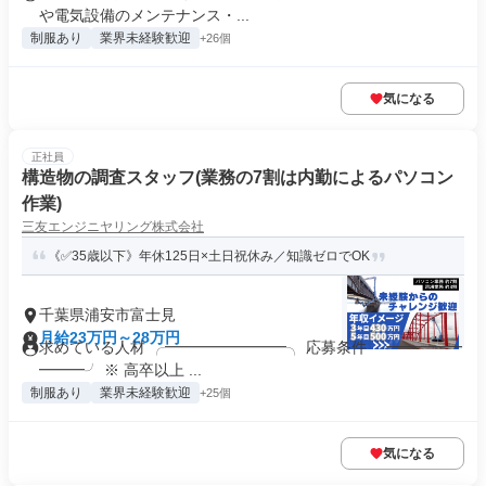
や電気設備のメンテナンス・...
制服あり
業界未経験歓迎
+26個
気になる
正社員
構造物の調査スタッフ(業務の7割は内勤によるパソコン
作業)
三友エンジニヤリング株式会社
《✅35歳以下》年休125日×土日祝休み／知識ゼロでOK
千葉県浦安市富士見
月給23万円～28万円
求めている人材 ╭━━━━━━━━╮ 応募条件 ╰━━━━━
━━━╯ ※ 高卒以上 ...
制服あり
業界未経験歓迎
+25個
気になる