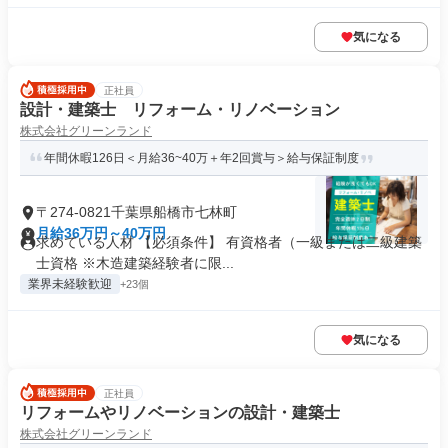
気になる
正社員
設計・建築士 リフォーム・リノベーション
株式会社グリーンランド
年間休暇126日＜月給36~40万＋年2回賞与＞給与保証制度
〒274-0821千葉県船橋市七林町
月給36万円～40万円
求めている人材 【必須条件】 有資格者（一級または二級建築
士資格 ※木造建築経験者に限...
業界未経験歓迎
+23個
気になる
正社員
リフォームやリノベーションの設計・建築士
株式会社グリーンランド