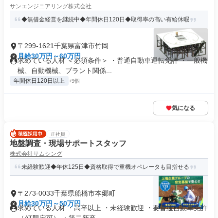
サンエンジニアリング株式会社
◆無借金経営を継続中◆年間休日120日◆取得率の高い有給休暇
〒299-1621千葉県富津市竹岡
月給30万円～60万円
求めている人材 ＜必須条件＞ ・普通自動車運転免許 ・一般機
械、自動機械、プラント関係...
年間休日120日以上
+9個
気になる
正社員
地盤調査・現場サポートスタッフ
株式会社サムシング
未経験歓迎◆年休125日◆資格取得で重機オペレータも目指せる
〒273-0033千葉県船橋市本郷町
月給30万円～50万円
求めている人材 ・高卒以上 ・未経験歓迎 ・要普通自動車免許