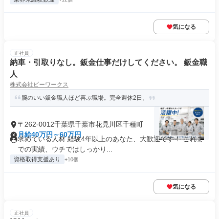
気になる
正社員
納車・引取りなし。鈑金仕事だけしてください。 鈑金職
人
株式会社ビーワークス
腕のいい鈑金職人ほど喜ぶ職場。完全週休2日。
〒262-0012千葉県千葉市花見川区千種町
月給40万円～60万円
求めている人材 経験4年以上のあなた、大歓迎です！ これま
での実績、ウチではしっかり...
資格取得支援あり
+10個
気になる
正社員