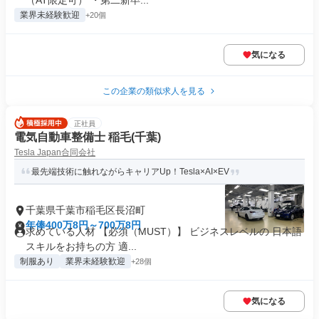
（AT限定可） ・第二新卒...
業界未経験歓迎
+20個
気になる
この企業の類似求人を見る
正社員
電気自動車整備士 稲毛(千葉)
Tesla Japan合同会社
最先端技術に触れながらキャリアUp！Tesla×AI×EV
千葉県千葉市稲毛区長沼町
年俸400万8円～700万8円
求めている人材 【必須（MUST）】 ビジネスレベルの 日本語
スキルをお持ちの方 適...
制服あり
業界未経験歓迎
+28個
気になる