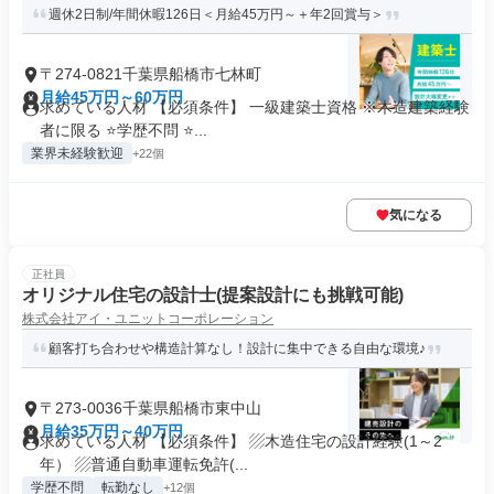
週休2日制/年間休暇126日＜月給45万円～＋年2回賞与＞
〒274-0821千葉県船橋市七林町
月給45万円～60万円
求めている人材 【必須条件】 一級建築士資格 ※木造建築経験
者に限る ⭐学歴不問 ⭐...
業界未経験歓迎
+22個
気になる
正社員
オリジナル住宅の設計士(提案設計にも挑戦可能)
株式会社アイ・ユニットコーポレーション
顧客打ち合わせや構造計算なし！設計に集中できる自由な環境♪
〒273-0036千葉県船橋市東中山
月給35万円～40万円
求めている人材 【必須条件】 ▨木造住宅の設計経験(1～2
年） ▨普通自動車運転免許(...
学歴不問
転勤なし
+12個