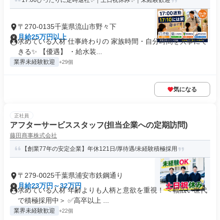
17:00ぴったりに定時退社✨｜土日祝休み✨｜未経験歓迎
〒270-0135千葉県流山市野々下
月給25万円以上
求めている人材 仕事終わりの 家族時間・自分時間を大事にで
きる✨ 【優遇】 ・給水装...
業界未経験歓迎
+29個
気になる
正社員
アフターサービススタッフ(担当企業への定期訪問)
藤田商事株式会社
【創業77年の安定企業】年休121日/厚待遇/未経験積極採用
〒279-0025千葉県浦安市鉄鋼通り
月給23万円～32万円
求めている人材 年齢よりも人柄と意欲を重視！ ＜幅広い世代
で積極採用中＞ ✅高卒以上 ...
業界未経験歓迎
+22個