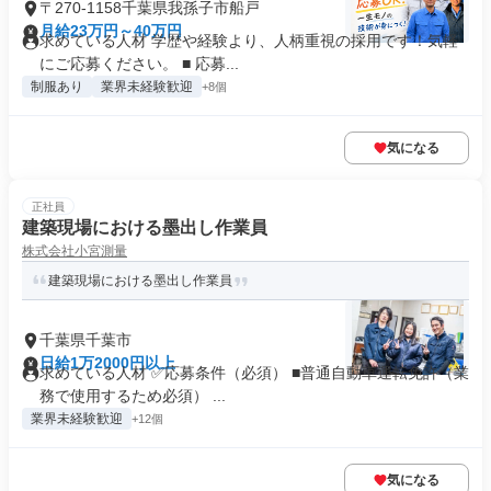
〒270-1158千葉県我孫子市船戸
月給23万円～40万円
求めている人材 学歴や経験より、人柄重視の採用です！気軽
にご応募ください。 ■ 応募...
制服あり
業界未経験歓迎
+8個
気になる
正社員
建築現場における墨出し作業員
株式会社小宮測量
建築現場における墨出し作業員
千葉県千葉市
日給1万2000円以上
求めている人材 ✅️応募条件（必須） ■普通自動車運転免許（業
務で使用するため必須） ...
業界未経験歓迎
+12個
気になる