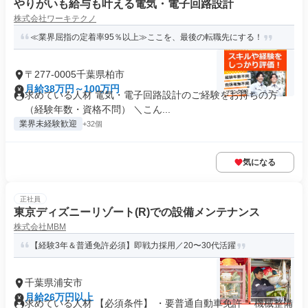
やりがいも給与も叶える電気・電子回路設計
株式会社ワーキテクノ
≪業界屈指の定着率95％以上≫ここを、最後の転職先にする！
〒277-0005千葉県柏市
月給38万円～100万円
求めている人材 電気・電子回路設計のご経験をお持ちの方
（経験年数・資格不問） ＼こん...
業界未経験歓迎
+32個
気になる
正社員
東京ディズニーリゾート(R)での設備メンテナンス
株式会社MBM
【経験3年＆普通免許必須】即戦力採用／20〜30代活躍
千葉県浦安市
月給26万円以上
求めている人材 【必須条件】 ・要普通自動車免許 ・機械整備