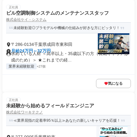
正社員
ビル空調制御システムのメンテナンススタッフ
株式会社ケイ・システム
未経験歓迎◎プラモデルや機械の仕組みが好きな方にピッタリ！
〒286-0134千葉県成田市東和田
月給24万円～32万円
求めている人材 ＜高卒以上・35歳以下の方（長期キャリア形
成のため）＞ ★これまでの経...
業界未経験歓迎
+27個
気になる
正社員
未経験から始めるフィールドエンジニア
株式会社ワーキテクノ
≪業界屈指の定着率95％以上≫あなたの新しいキャリアを応援！