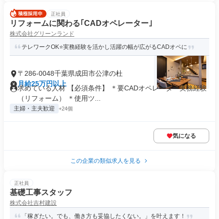
正社員
リフォームに関わる｢CADオペレーター｣
株式会社グリーンランド
テレワークOK⭐実務経験を活かし活躍の幅が広がるCADオペに
〒286-0048千葉県成田市公津の杜
月給25万円以上
求めている人材 【必須条件】 ＊要CADオペレーター実務経験
（リフォーム） ＊使用ツ...
主婦・主夫歓迎
+24個
気になる
この企業の類似求人を見る
正社員
基礎工事スタッフ
株式会社吉村建設
「稼ぎたい。でも、働き方も妥協したくない。」を叶えます！