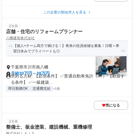
この企業の類似求人を見る
正社員
店舗・住宅のリフォームプランナー
八幡建装株式会社
【個人×チーム両方で稼げる！】将来の役員候補を募集！日曜＋希
望日休みでプライベートも◎
千葉県市川市南八幡
月給30万円～38万円
求める人材: 【必須条件】 ✅普通自動車免許（AT） 【歓迎す
る条件】 ✅一級建築...
即日勤務OK
交通費支給
+1個
気になる
正社員
整備士、板金塗装、建設機械、重機修理
株式会社ＬＡＩＳ