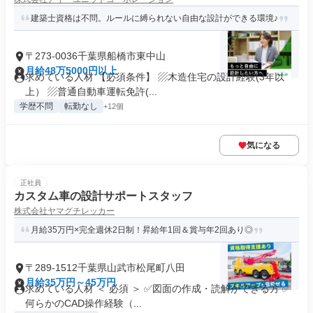
建築士資格は不問。ルールに縛られない自由な設計ができる環境♪
〒273-0036千葉県船橋市東中山
月給48万5000円以上
求めている人材 【必須条件】 ▨木造住宅の設計経験(3年以
上） ▨普通自動車運転免許(...
学歴不問
転勤なし
+12個
気になる
正社員
カスタム車の設計サポートスタッフ
株式会社ヤマグチレッカー
月給35万円×完全週休2日制！昇給年1回＆賞与年2回あり◎
〒289-1512千葉県山武市松尾町八田
月給35万円～45万円
求めている人材 ＜ 必須 ＞ ✅図面の作成・読解ができる方 ✅
何らかのCAD操作経験（...