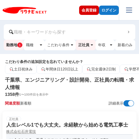
会員登録
ログイン
職種・キーワードから探す
勤務地
職種
こだわり条件
正社員
年収
新着のみ
1
こだわり条件の追加設定を忘れていませんか？
土日祝休み
年間休日120日以上
完全週休2日制
学歴
千葉県、エンジニアリング・設計開発、正社員の転職・求
人情報
1358
件
1
〜
100
件目を表示中
関連度順
新着順
詳細表示
正社員
人生レベル1でも大丈夫。未経験から始める電気工事士
株式会社石井電技