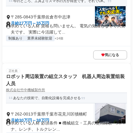
今のところ、工具よりスマホの方が得意です。それでOK。
〒285-0843千葉県佐倉市中志津
月給27万円～35万円
求めている人材 資格も問いません。 電気の知識もなくて大丈
夫です。 実際に今活躍して...
制服あり
業界未経験歓迎
+14個
気になる
正社員
ロボット周辺装置の組立スタッフ 机器人周边装置组装
人员
株式会社竹中機械製作所
あなたの技術で、自動化設備を完成させる
〒262-0013千葉県千葉市花見川区犢橋町
月給30万円～38万円
求めている人材 必須条件 ■ 機械組立・工具の使用経験 • スパ
ナ、レンチ、トルクレン...