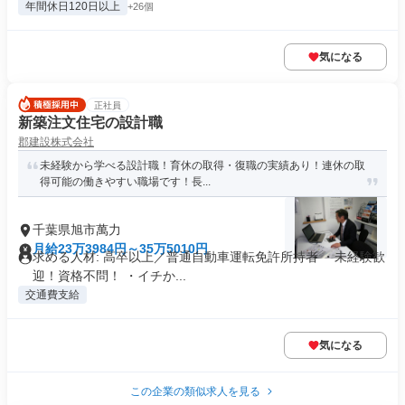
年間休日120日以上
+26個
気になる
正社員
新築注文住宅の設計職
郡建設株式会社
未経験から学べる設計職！育休の取得・復職の実績あり！連休の取
得可能の働きやすい職場です！長...
千葉県旭市萬力
月給23万3984円～35万5010円
求める人材: 高卒以上／普通自動車運転免許所持者 ・未経験歓
迎！資格不問！ ・イチか...
交通費支給
気になる
この企業の類似求人を見る