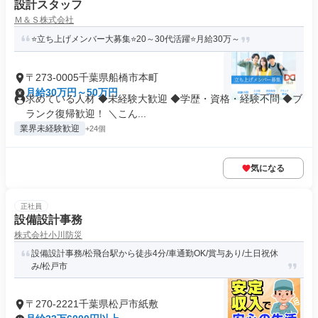
設計スタッフ
Ｍ＆Ｓ株式会社
⭐立ち上げメンバー大募集⭐20～30代活躍⭐月給30万～
〒273-0005千葉県船橋市本町
月給30万円～50万円
求めている人材 ◆未経験大歓迎 ◆学歴・資格・経験不問 ◆ブ
ランク復帰歓迎！ ＼こん...
業界未経験歓迎
+24個
気になる
正社員
設備設計事務
株式会社小川防災
設備設計事務/松飛台駅から徒歩4分/車通勤OK/賞与あり/土日祝休
み/松戸市
〒270-2221千葉県松戸市紙敷