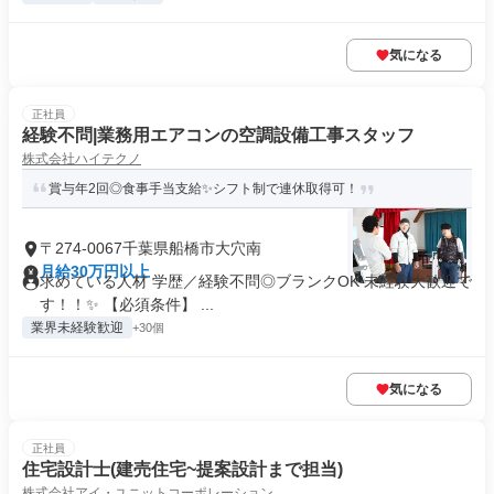
気になる
正社員
経験不問|業務用エアコンの空調設備工事スタッフ
株式会社ハイテクノ
賞与年2回◎食事手当支給✨シフト制で連休取得可！
〒274-0067千葉県船橋市大穴南
月給30万円以上
求めている人材 学歴／経験不問◎ブランクOK 未経験大歓迎で
す！！✨ 【必須条件】 ...
業界未経験歓迎
+30個
気になる
正社員
住宅設計士(建売住宅~提案設計まで担当)
株式会社アイ・ユニットコーポレーション