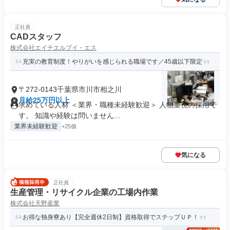
正社員
CADスタッフ
株式会社エイチエルブイ・エス
充実の教育制度！やりがいを感じられる職場です／45歳以下限定
〒272-0143千葉県市川市相之川
月給25万円以上
求めている人材 ＜業界・職種未経験歓迎＞ 人物重視の採用で
す。 知識や経験は問いません...
業界未経験歓迎
+25個
気になる
正社員
生産管理・リサイクル企業の工場内作業
株式会社天野産業
お得な独身寮あり【完全週休2日制】資格取得でステップＵＰ！