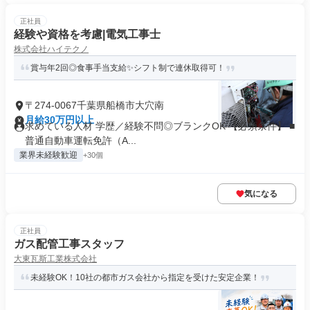
正社員
経験や資格を考慮|電気工事士
株式会社ハイテクノ
賞与年2回◎食事手当支給✨シフト制で連休取得可！
〒274-0067千葉県船橋市大穴南
月給30万円以上
求めている人材 学歴／経験不問◎ブランクOK 【必須条件】 ■
普通自動車運転免許（A...
業界未経験歓迎
+30個
気になる
正社員
ガス配管工事スタッフ
大東瓦斯工業株式会社
未経験OK！10社の都市ガス会社から指定を受けた安定企業！