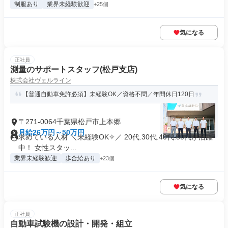
制服あり
業界未経験歓迎
+25個
気になる
正社員
測量のサポートスタッフ(松戸支店)
株式会社ヴェルライン
【普通自動車免許必須】未経験OK／資格不問／年間休日120日
〒271-0064千葉県松戸市上本郷
月給26万円～50万円
求めている人材 ＼未経験OK✧／ 20代.30代.40代.50代が活躍
中！ 女性スタッ...
業界未経験歓迎
歩合給あり
+23個
気になる
正社員
自動車試験機の設計・開発・組立