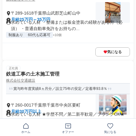
〒289-1618千葉県山武郡芝山町山中
月給25万円～35万円
求めている人材 ・整備または板金塗装の経験がある方（必
須） ・普通自動車免許をお持ちの...
制服あり
60代も応募可
+10個
気になる
正社員
鉄道工事の土木施工管理
株式会社交通建設
賞与昨年度実績8ヵ月分／設立75年の安定／定着率93.8％
〒260-0017千葉県千葉市中央区要町
月給30万円以上
求めている人材 ★学歴不問／第二新卒歓迎／ブランクOK★
【必須条件】 ■普通自動車...
年間休日120日以上
+9個
ホーム
オファー
気になる