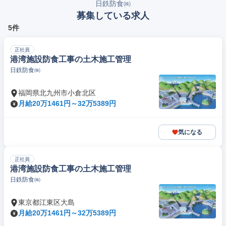
日鉄防食㈱
募集している求人
5件
正社員
港湾施設防食工事の土木施工管理
日鉄防食㈱
福岡県北九州市小倉北区
月給20万1461円～32万5389円
気になる
正社員
港湾施設防食工事の土木施工管理
日鉄防食㈱
東京都江東区大島
月給20万1461円～32万5389円