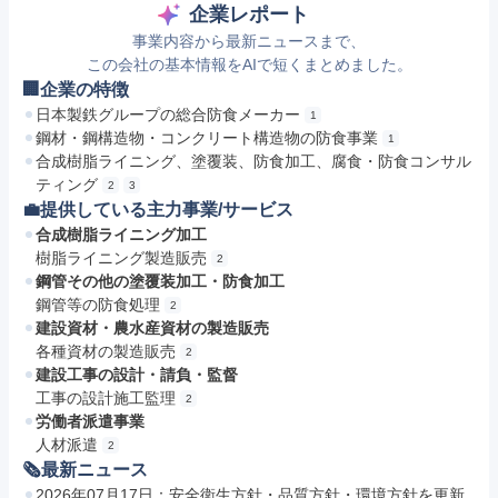
企業レポート
事業内容から最新ニュースまで、
この会社の基本情報をAIで短くまとめました。
🏢企業の特徴
日本製鉄グループの総合防食メーカー
1
鋼材・鋼構造物・コンクリート構造物の防食事業
1
合成樹脂ライニング、塗覆装、防食加工、腐食・防食コンサル
ティング
2
3
💼提供している主力事業/サービス
合成樹脂ライニング加工
樹脂ライニング製造販売
2
鋼管その他の塗覆装加工・防食加工
鋼管等の防食処理
2
建設資材・農水産資材の製造販売
各種資材の製造販売
2
建設工事の設計・請負・監督
工事の設計施工監理
2
労働者派遣事業
人材派遣
2
🗞最新ニュース
2026年07月17日：安全衛生方針・品質方針・環境方針を更新