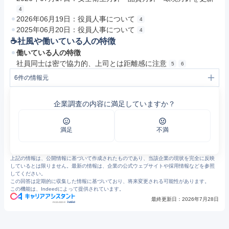
4
2026年06月19日：役員人事について
4
2025年06月20日：役員人事について
4
☕️社風や働いている人の特徴
働いている人の特徴
社員同士は密で協力的、上司とは距離感に注意
5
6
6
件の情報元
1
社長挨拶 | 会社案内 | 日鉄防食株式会社
2
会社概要 | 会社案内 | 日鉄防食株式会社
企業調査の内容に満足していますか？
3
日鉄防食株式会社 | 1010601041523 | Gビズインフォ
4
日鉄防食株式会社
5
https://jobtalk.jp/companies/12793/answers
6
https://jp.indeed.com/cmp/%E6%97%A5%E9%89%84%E9%98%B2%E9%A3%9F%E6%A0%AA%E5%BC%8F%E4%BC%9A%E7%A4%BE/reviews
満足
不満
上記の情報は、公開情報に基づいて作成されたものであり、当該企業の現状を完全に反映
しているとは限りません。最新の情報は、企業の公式ウェブサイトや採用情報などを参照
してください。
この回答は定期的に収集した情報に基づいており、将来変更される可能性があります。
この機能は、Indeedによって提供されています。
最終更新日：
2026年7月28日