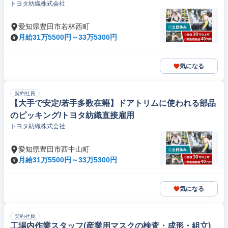
トヨタ紡織株式会社
愛知県豊田市若林西町
月給31万5500円～33万5300円
気になる
契約社員
【大手で安定/若手多数在籍】ドアトリムに使われる部品
のピッキング/トヨタ紡織直接雇用
トヨタ紡織株式会社
愛知県豊田市西中山町
月給31万5500円～33万5300円
気になる
契約社員
工場内作業スタッフ(産業用マスクの検査・成形・組立)