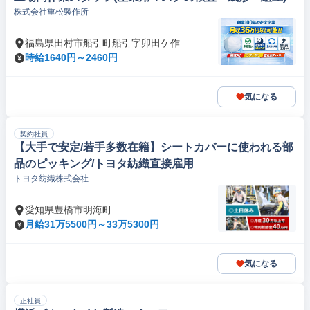
株式会社重松製作所
福島県田村市船引町船引字卯田ケ作
時給1640円～2460円
気になる
契約社員
【大手で安定/若手多数在籍】シートカバーに使われる部
品のピッキング/トヨタ紡織直接雇用
トヨタ紡織株式会社
愛知県豊橋市明海町
月給31万5500円～33万5300円
気になる
正社員