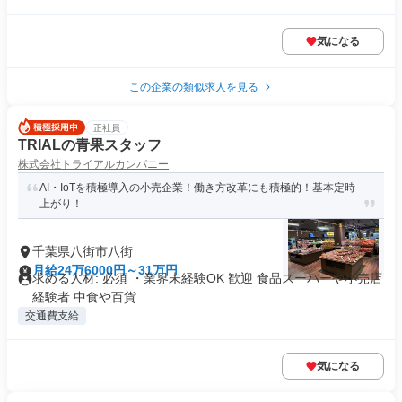
気になる
この企業の類似求人を見る
正社員
TRIALの青果スタッフ
株式会社トライアルカンパニー
AI・IoTを積極導入の小売企業！働き方改革にも積極的！基本定時
上がり！
千葉県八街市八街
月給24万6000円～31万円
求める人材: 必須 ・業界未経験OK 歓迎 食品スーパーや小売店
経験者 中食や百貨...
交通費支給
気になる