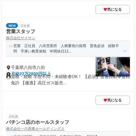
気になる
NEW
正社員
営業スタッフ
株式会社サイサン
営業 正社員 八街営業所 人柄重視の採用 普免必須 経験不
問 手厚い教育体制 年間休日12...
千葉県八街市八街
月給22万2800円以上
資格・経験 学歴不問・未経験者OK！ 【必須】普通自動車運転
免許 【優遇】高圧ガス販売...
気になる
正社員
パチンコ店のホールスタッフ
株式会社一六商事ホールディングス