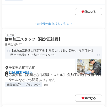
気になる
この企業の類似求人を見る
正社員
鮮魚加工スタッフ【限定正社員】
株式会社NFT
【鮮魚加工経験者限定募集 】残業なし＆最大5連休も取得可能◎
黙々と作業したい方にピッタリで...
千葉県八街市八街
月給25万円以上
応募資格 【必須となる経験・スキル】 魚加工の包丁技術（刺
身のみなどでも問題ありません...
経験者歓迎
ブランクOK
+1個
気になる