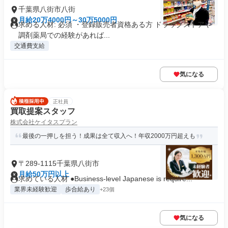
千葉県八街市八街
月給20万4000円～30万5000円
求める人材: 必須 ・登録販売者資格ある方 ドラッグストアや
調剤薬局での経験があれば...
交通費支給
気になる
正社員
買取提案スタッフ
株式会社ケイタスプラン
最後の一押しを担う！成果は全て収入へ！年収2000万円超えも
〒289-1115千葉県八街市
月給50万円以上
求めている人材 ●Business-level Japanese is require...
業界未経験歓迎
歩合給あり
+23個
気になる