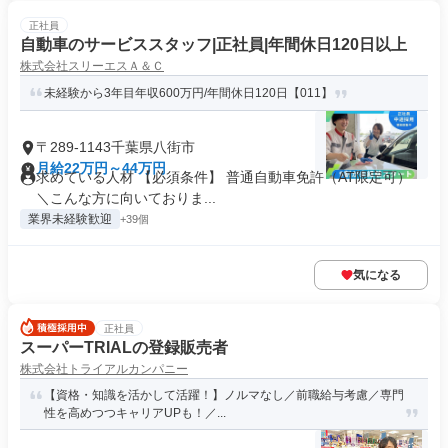
正社員
自動車のサービススタッフ|正社員|年間休日120日以上
株式会社スリーエスＡ＆Ｃ
未経験から3年目年収600万円/年間休日120日【011】
〒289-1143千葉県八街市
月給22万円～44万円
求めている人材 【必須条件】 普通自動車免許（AT限定可）
＼こんな方に向いておりま...
業界未経験歓迎
+39個
気になる
正社員
スーパーTRIALの登録販売者
株式会社トライアルカンパニー
【資格・知識を活かして活躍！】ノルマなし／前職給与考慮／専⾨
性を⾼めつつキャリアUPも！／...