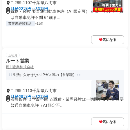
〒289-1107千葉県八街市
月給22万円～33万円
資格・経験 要普通自動車免許（AT限定可） ※ローカル正社員
は自動車免許不問 64歳ま...
業界未経験歓迎
+11個
気になる
正社員
ルート営業
堀川産業株式会社
生活に欠かせないLPガス等の【営業職】
〒289-1113千葉県八街市
月給20万円～32万円
応募条件 ☆学歴不問 ☆職種・業界経験は一切問いません ☆要
普通自動車免許（AT限定不...
気になる