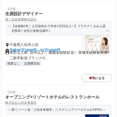
正社員
生涯設計デザイナー
第一生命保険株式会社
【未経験OK｜土日祝休みで年休120日以上✨】プラチナくるみん認
定取得✨女性が多数活躍中✨
千葉県八街市八街
月給30万1000円～52万1000円
求める人材: 高卒以上✨ 職種未経験歓迎✨ 業種未経験歓迎第✨
二新卒歓迎ブランクO...
残業なし
交通費支給
気になる
正社員
オープニング×リゾートホテルのレストランホール
株式会社八街未来都市
新リゾート地「八街未来都市」にラグジュアリーホテルがOPEN