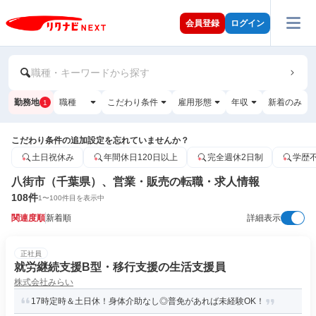
会員登録
ログイン
職種・キーワードから探す
勤務地
職種
こだわり条件
雇用形態
年収
新着のみ
1
こだわり条件の追加設定を忘れていませんか？
土日祝休み
年間休日120日以上
完全週休2日制
学歴
八街市（千葉県）、営業・販売の転職・求人情報
108
件
1
〜
100
件目を表示中
関連度順
新着順
詳細表示
正社員
就労継続支援B型・移行支援の生活支援員
株式会社みらい
17時定時＆土日休！身体介助なし◎普免があれば未経験OK！