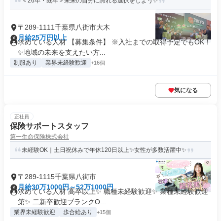
＜26卒・既卒＞未来の自分に誇れる選択をしよう✨
〒289-1111千葉県八街市大木
月給25万円以上
求めている人材 【募集条件】 ※入社までの取得予定でもOK！
✨地域の未来を支えたい方...
制服あり
業界未経験歓迎
+16個
気になる
正社員
保険サポートスタッフ
第一生命保険株式会社
未経験OK｜土日祝休みで年休120日以上✨女性が多数活躍中✨
〒289-1115千葉県八街市
月給30万1000円～52万1000円
求めている人材 高卒以上✨ 職種未経験歓迎✨ 業種未経験歓迎
第✨ 二新卒歓迎ブランクO...
業界未経験歓迎
歩合給あり
+15個