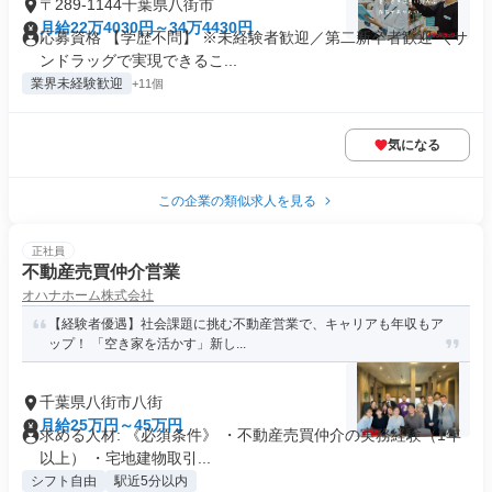
〒289-1144千葉県八街市
月給22万4030円～34万4430円
応募資格 【学歴不問】 ※未経験者歓迎／第二新卒者歓迎 ＼サ
ンドラッグで実現できるこ...
業界未経験歓迎
+11個
気になる
この企業の類似求人を見る
正社員
不動産売買仲介営業
オハナホーム株式会社
【経験者優遇】社会課題に挑む不動産営業で、キャリアも年収もア
ップ！ 「空き家を活かす」新し...
千葉県八街市八街
月給25万円～45万円
求める人材: 《必須条件》 ・不動産売買仲介の実務経験（1年
以上） ・宅地建物取引...
シフト自由
駅近5分以内