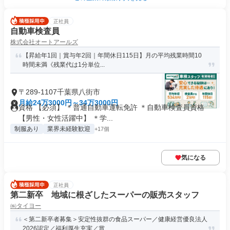
正社員
自動車検査員
株式会社オートアールズ
【昇給年1回｜賞与年2回｜年間休日115日】月の平均残業時間10
時間未満《残業代は1分単位...
〒289-1107千葉県八街市
月給24万3000円～34万3000円
資格 【必須】 ＊普通自動車運転免許 ＊自動車検査員資格
【男性・女性活躍中】 ＊学...
制服あり
業界未経験歓迎
+17個
気になる
正社員
第二新卒 地域に根ざしたスーパーの販売スタッフ
㈱タイヨー
＜第二新卒者募集＞安定性抜群の食品スーパー／健康経営優良法人
2026認定／福利厚生充実／賞...