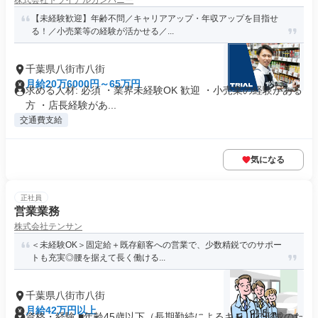
株式会社トライアルカンパニー
【未経験歓迎】年齢不問／キャリアアップ・年収アップを目指せ
る！／小売業等の経験が活かせる／...
千葉県八街市八街
月給20万6000円～65万円
求める人材: 必須 ・業界未経験OK 歓迎 ・小売業の経験がある
方 ・店長経験があ...
交通費支給
気になる
正社員
営業業務
株式会社テンサン
＜未経験OK＞固定給＋既存顧客への営業で、少数精鋭でのサポー
トも充実◎腰を据えて長く働ける...
千葉県八街市八街
月給42万円以上
資格・経験 ■年齢45歳以下（長期勤続によるキャリア形成のた