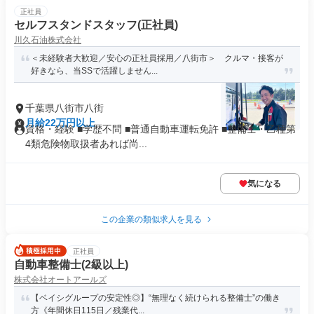
正社員
セルフスタンドスタッフ(正社員)
川久石油株式会社
＜未経験者大歓迎／安心の正社員採用／八街市＞ クルマ・接客が
好きなら、当SSで活躍しません...
千葉県八街市八街
月給22万円以上
資格・経験 ■学歴不問 ■普通自動車運転免許 ■整備士・乙種第
4類危険物取扱者あれば尚...
気になる
この企業の類似求人を見る
正社員
自動車整備士(2級以上)
株式会社オートアールズ
【ベイシグループの安定性◎】“無理なく続けられる整備士”の働き
方《年間休日115日／残業代...