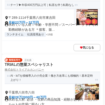
チーフ▶年収400万円以上可｜転居を伴う転勤なし
〒289-1114千葉県八街市東吉田
月給23万円～32万円
求めている人材 ✅年齢・学歴不問 ✅スーパーマーケットでの
勤務経験がある方 ＊接客、販...
ランチタイム
社員登用あり
+18個
気になる
正社員
TRIALの惣菜スペシャリスト
株式会社トライアルカンパニー
AI・IoTを積極導入の小売企業！働き方改革にも積極的！基本定時
上がり！
千葉県八街市八街
月給28万2000円～40万円
求める人材: 必須 ・生鮮の商品知識・経験がある方 ・仕入れ
ルートや市場に明るい方 ...