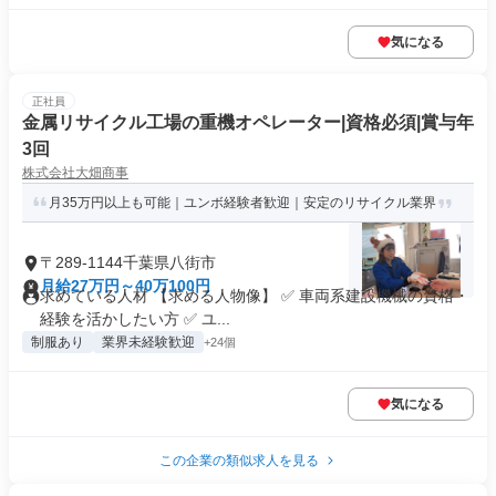
気になる
正社員
金属リサイクル工場の重機オペレーター|資格必須|賞与年
3回
株式会社大畑商事
月35万円以上も可能｜ユンボ経験者歓迎｜安定のリサイクル業界
〒289-1144千葉県八街市
月給27万円～40万100円
求めている人材 【求める人物像】 ✅ 車両系建設機械の資格・
経験を活かしたい方 ✅ ユ...
制服あり
業界未経験歓迎
+24個
気になる
この企業の類似求人を見る