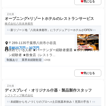
気になる
正社員
オープニング×リゾートホテルのレストランサービス
株式会社八街未来都市
新リゾート地「八街未来都市」にラグジュアリーホテルがOPEN
〒289-1135千葉県八街市小谷流
月給25万円～30万円
求めている人材 ★バーテンダー経験者優遇 ★ホテルレストラ
ン経験者 ★飲食店（レストラ...
制服あり
業界未経験歓迎
+28個
気になる
正社員
ディスプレイ・オリジナル什器・製品製作スタッフ
シフトアップ株式会社
未経験からモノづくりのプロへ⭐土日祝基本休み！充実の手当！