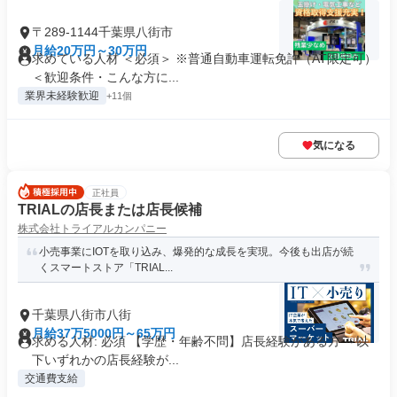
〒289-1144千葉県八街市
月給20万円～30万円
求めている人材 ＜必須＞ ※普通自動車運転免許（AT限定可）
＜歓迎条件・こんな方に...
業界未経験歓迎
+11個
気になる
正社員
TRIALの店長または店長候補
株式会社トライアルカンパニー
小売事業にIOTを取り込み、爆発的な成長を実現。今後も出店が続
くスマートストア「TRIAL...
千葉県八街市八街
月給37万5000円～65万円
求める人材: 必須 【学歴・年齢不問】店長経験がある方 ～以
下いずれかの店長経験が...
交通費支給