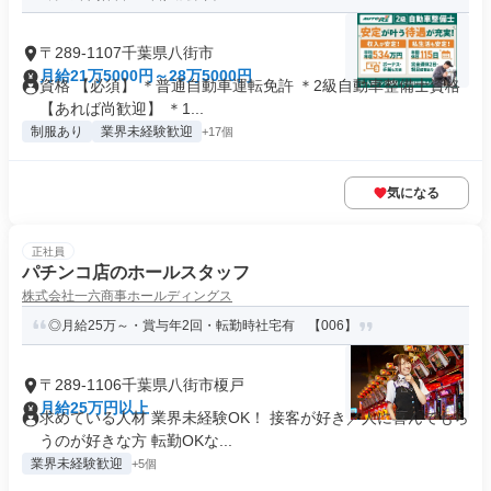
〒289-1107千葉県八街市
月給21万5000円～28万5000円
資格 【必須】 ＊普通自動車運転免許 ＊2級自動車整備士資格
【あれば尚歓迎】 ＊1...
制服あり
業界未経験歓迎
+17個
気になる
正社員
パチンコ店のホールスタッフ
株式会社一六商事ホールディングス
◎月給25万～・賞与年2回・転勤時社宅有 【006】
〒289-1106千葉県八街市榎戸
月給25万円以上
求めている人材 業界未経験OK！ 接客が好き／人に喜んでもら
うのが好きな方 転勤OKな...
業界未経験歓迎
+5個