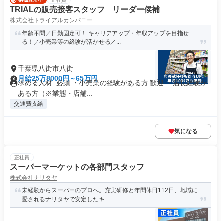
正社員
TRIALの販売接客スタッフ リーダー候補
株式会社トライアルカンパニー
年齢不問／日勤固定可！ キャリアアップ・年収アップを目指せ
る！／小売業等の経験が活かせる／...
千葉県八街市八街
月給25万8000円～65万円
求める人材: 必須 ・小売業の経験がある方 歓迎 ・店長経験が
ある方（※業態・店舗...
交通費支給
気になる
正社員
スーパーマーケットの各部門スタッフ
株式会社ナリタヤ
未経験からスーパーのプロへ。充実研修と年間休日112日、地域に
愛されるナリタヤで安定したキ...