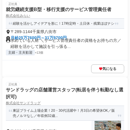
正社員
就労継続支援B型・移行支援のサービス管理責任者
株式会社みらい
経験を活かしアイデアを形に！17時定時・土日休・残業ほぼナシ
〒289-1144千葉県八街市
月給25万7600円～31万9700円
求めている人材 ＼サービス管理責任者の資格をお持ちの方／
経験を活かして施設を引っ張る...
主婦・主夫歓迎
+13個
気になる
正社員
サンドラッグの店舗運営スタッフ(転居を伴う転勤なし選
択可)
株式会社サンドラッグ
東証プライム上場企業！20・30代活躍中！月3日の希望休OK／販
売ノルマなし／年収例32歳...