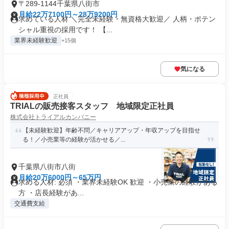
〒289-1144千葉県八街市
月給22万7100円～28万9200円
求めている人材 ＼完全未経験・無資格大歓迎／ 人柄・ポテン
シャル重視の採用です！ 【...
業界未経験歓迎
+15個
気になる
正社員
TRIALの販売接客スタッフ 地域限定正社員
株式会社トライアルカンパニー
【未経験歓迎】年齢不問／キャリアアップ・年収アップを目指せ
る！／小売業等の経験が活かせる／...
千葉県八街市八街
月給20万6000円～65万円
求める人材: 必須 ・業界未経験OK 歓迎 ・小売業の経験がある
方 ・店長経験があ...
交通費支給