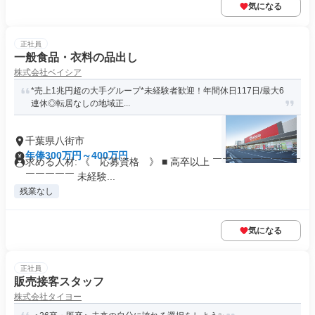
気になる
正社員
一般食品・衣料の品出し
株式会社ベイシア
*売上1兆円超の大手グループ*未経験者歓迎！年間休日117日/最大6
連休◎転居なしの地域正...
千葉県八街市
年俸300万円～400万円
求める人材: 《 応募資格 》 ■ 高卒以上 ￣￣￣￣￣￣￣￣￣
￣￣￣￣￣ 未経験...
残業なし
気になる
正社員
販売接客スタッフ
株式会社タイヨー