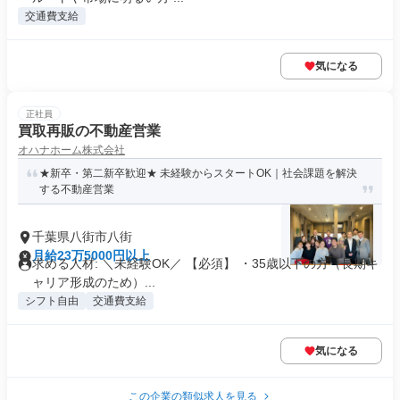
交通費支給
気になる
正社員
買取再販の不動産営業
オハナホーム株式会社
★新卒・第二新卒歓迎★ 未経験からスタートOK｜社会課題を解決
する不動産営業
千葉県八街市八街
月給23万5000円以上
求める人材: ＼未経験OK／ 【必須】 ・35歳以下の方（長期キ
ャリア形成のため）...
シフト自由
交通費支給
気になる
この企業の類似求人を見る