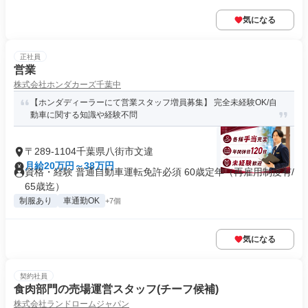
気になる
正社員
営業
株式会社ホンダカーズ千葉中
【ホンダディーラーにて営業スタッフ増員募集】 完全未経験OK/自
動車に関する知識や経験不問
〒289-1104千葉県八街市文違
月給20万円～38万円
資格・経験 普通自動車運転免許必須 60歳定年（再雇用制度有/
65歳迄）
制服あり
車通勤OK
+7個
気になる
契約社員
食肉部門の売場運営スタッフ(チーフ候補)
株式会社ランドロームジャパン