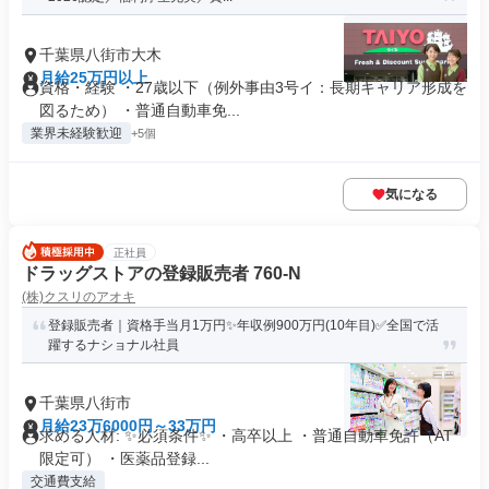
千葉県八街市大木
月給25万円以上
資格・経験 ・27歳以下（例外事由3号イ：長期キャリア形成を
図るため） ・普通自動車免...
業界未経験歓迎
+5個
気になる
正社員
ドラッグストアの登録販売者 760-N
(株)クスリのアオキ
登録販売者｜資格手当月1万円✨年収例900万円(10年目)✅全国で活
躍するナショナル社員
千葉県八街市
月給23万6000円～33万円
求める人材: ✨必須条件✨ ・高卒以上 ・普通自動車免許（AT
限定可） ・医薬品登録...
交通費支給