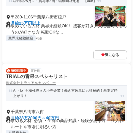
◎月給25万～・賞与年2回・転勤時社宅有 【006】
〒289-1106千葉県八街市榎戸
月給25万円以上
求めている人材 業界未経験OK！ 接客が好き／人に喜んでもら
うのが好きな方 転勤OKな...
業界未経験歓迎
+5個
気になる
正社員
TRIALの青果スペシャリスト
株式会社トライアルカンパニー
AI・IoTを積極導入の小売企業！働き方改革にも積極的！基本定時
上がり！
千葉県八街市八街
月給28万2000円～40万円
求める人材: 必須 ・生鮮の商品知識・経験がある方 ・仕入れ
ルートや市場に明るい方 ...