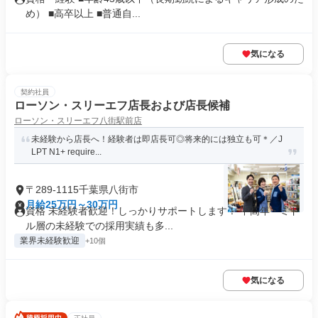
め） ■高卒以上 ■普通自...
気になる
契約社員
ローソン・スリーエフ店長および店長候補
ローソン・スリーエフ八街駅前店
未経験から店長へ！経験者は即店長可◎将来的には独立も可＊／J
LPT N1+ require...
〒289-1115千葉県八街市
月給25万円～30万円
資格 未経験者歓迎！しっかりサポートします！ 中高年・ミド
ル層の未経験での採用実績も多...
業界未経験歓迎
+10個
気になる