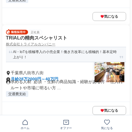
交通費支給
気になる
正社員
TRIALの精肉スペシャリスト
株式会社トライアルカンパニー
AI・IoTを積極導入の小売企業！働き方改革にも積極的！基本定時
上がり！
千葉県八街市八街
月給28万2000円～40万円
求める人材: 必須 ・生鮮の商品知識・経験がある方 ・仕入れ
ルートや市場に明るい方 ...
交通費支給
気になる
正社員
ホーム
オファー
気になる
スマートフォンの販売職/S-445