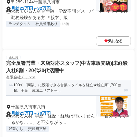
〒289-1144千葉県八街市
月給23万円～32万円
求めている人材 ✅年齢・学歴不問 ✅スーパーマーケットでの
勤務経験がある方 ＊接客、販...
ランチタイム
社員登用あり
+18個
気になる
正社員
完全反響営業・来店対応スタッフ(中古車販売店)|未経験
入社8割・20代30代活躍中
有限会社チャンス
100％「商談」に没頭できる営業スタイルを確立★総在庫1,700台
超。千葉・茨城エリアトッ...
千葉県八街市八街
月給25万円～70万円
求める人材: 学歴・経歴・経験は問いません！ 「自分でもでき
るかな……」と不安ながら...
残業なし
交通費支給