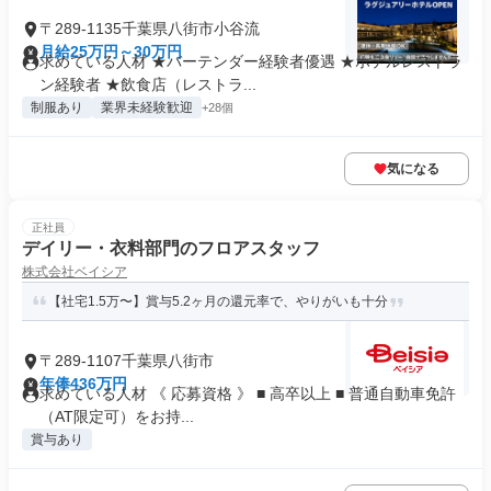
〒289-1135千葉県八街市小谷流
月給25万円～30万円
求めている人材 ★バーテンダー経験者優遇 ★ホテルレストラ
ン経験者 ★飲食店（レストラ...
制服あり
業界未経験歓迎
+28個
気になる
正社員
デイリー・衣料部門のフロアスタッフ
株式会社ベイシア
【社宅1.5万〜】賞与5.2ヶ月の還元率で、やりがいも十分
〒289-1107千葉県八街市
年俸436万円
求めている人材 《 応募資格 》 ■ 高卒以上 ■ 普通自動車免許
（AT限定可）をお持...
賞与あり