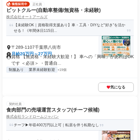
正社員
ピットクルー(自動車整備/無資格・未経験)
株式会社オートアールズ
【未経験OK｜資格取得支援あり】車・工具・DIYなど“好き”を活か
せる！《年間休日115日...
〒289-1107千葉県八街市
月給20万円～27万円
資格 【無資格・未経験大歓迎！】 車への「興味」があればOK
です ＜必須＞ ・普通自...
制服あり
業界未経験歓迎
+19個
気になる
契約社員
食肉部門の売場運営スタッフ(チーフ候補)
株式会社ランドロームジャパン
チーフ▶年収400万円以上可｜転居を伴う転勤なし