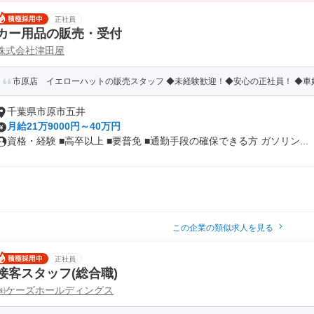
正社員
カー用品の販売・受付
株式会社津田屋
市原店 イエローハットの販売スタッフ ◆未経験歓迎！◆安心の正社員！ ◆車
千葉県市原市五井
月給21万9000円～40万円
資格・経験 ■高卒以上 ■要普免 ■通勤手段の確保できる方 ガソリン...
この企業の類似求人を見る
正社員
接客スタッフ(総合職)
㈱ケーズホールディングス