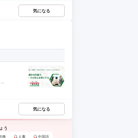
気になる
..
気になる
ょう
総務
人事
中国語