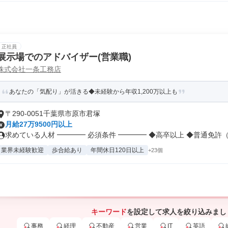
正社員
展示場でのアドバイザー(営業職)
株式会社一条工務店
あなたの「気配り」が活きる◆未経験から年収1,200万以上も
〒290-0051千葉県市原市君塚
月給27万9500円以上
求めている人材 ━━━━ 必須条件 ━━━━ ◆高卒以上 ◆普通免許（.
業界未経験歓迎
歩合給あり
年間休日120日以上
+23個
キーワード
を設定して求人を絞り込みまし
事務
経理
不動産
営業
IT
英語