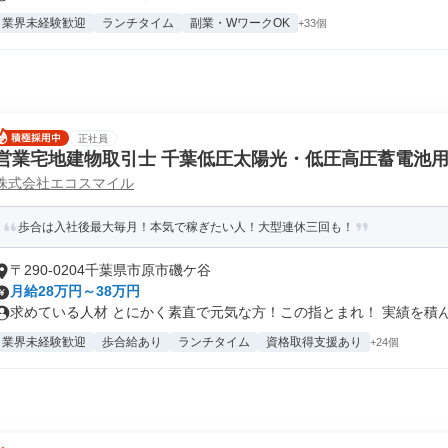
業界未経験歓迎
ランチタイム
副業・WワークOK
+33個
正社員
営業宅地建物取引士 千葉低圧太陽光・低圧高圧蓄電池
株式会社エコスマイル
歩合は入社後最大毎月！本気で稼ぎたい人！大型連休三回も！
〒290-0204千葉県市原市磯ケ谷
月給28万円～38万円
求めている人材 とにかく素直で元気な方！この指とまれ！ 実績を積んで
業界未経験歓迎
歩合給あり
ランチタイム
資格取得支援あり
+24個