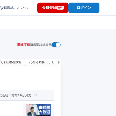
会員登録
ログイン
転職成功ノウハウ
無料
関連度順
新着順
詳細表示
未経験者歓迎
在宅勤務（リモートワーク）OK
家賃補助・住宅手当
社！賞与4.6か月支...