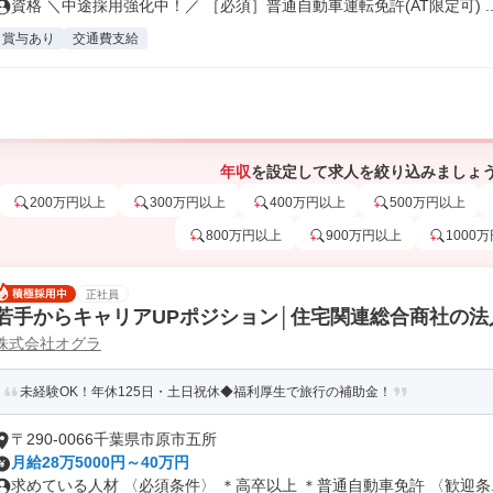
資格 ＼中途採用強化中！／ ［必須］普通自動車運転免許(AT限定可) ..
賞与あり
交通費支給
年収
を設定して求人を絞り込みましょ
200万円以上
300万円以上
400万円以上
500万円以上
800万円以上
900万円以上
1000
正社員
若手からキャリアUPポジション│住宅関連総合商社の法
株式会社オグラ
未経験OK！年休125日・土日祝休◆福利厚生で旅行の補助金！
〒290-0066千葉県市原市五所
月給28万5000円～40万円
求めている人材 〈必須条件〉 ＊高卒以上 ＊普通自動車免許 〈歓迎条..