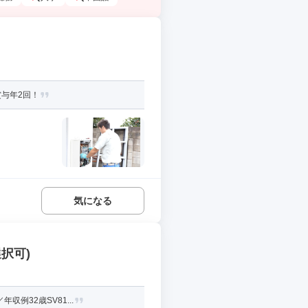
賞与年2回！
気になる
択可)
例32歳SV81...