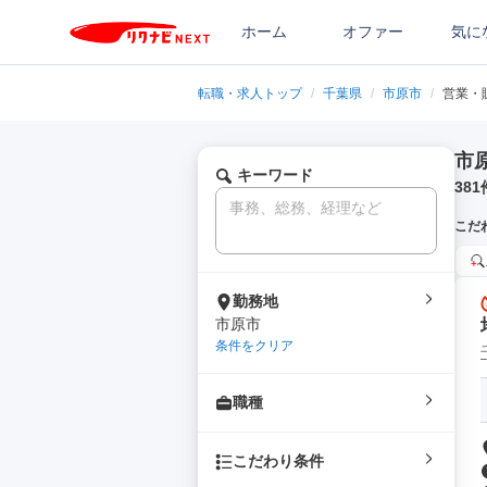
ホーム
オファー
気に
転職・求人トップ
/
千葉県
/
市原市
/
営業・
市
キーワード
381
こだ
勤務地
市原市
条件をクリア
職種
こだわり条件