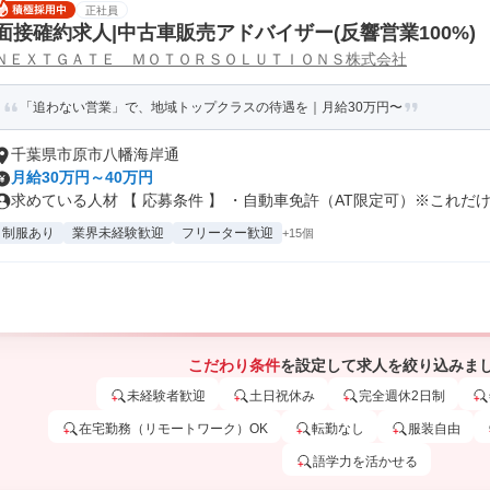
正社員
面接確約求人|中古車販売アドバイザー(反響営業100%)
ＮＥＸＴＧＡＴＥ ＭＯＴＯＲＳＯＬＵＴＩＯＮＳ株式会社
「追わない営業」で、地域トップクラスの待遇を｜月給30万円〜
千葉県市原市八幡海岸通
月給30万円～40万円
求めている人材 【 応募条件 】 ・自動車免許（AT限定可）※これだけ.
制服あり
業界未経験歓迎
フリーター歓迎
+15個
こだわり条件
を設定して求人を絞り込みま
未経験者歓迎
土日祝休み
完全週休2日制
在宅勤務（リモートワーク）OK
転勤なし
服装自由
語学力を活かせる