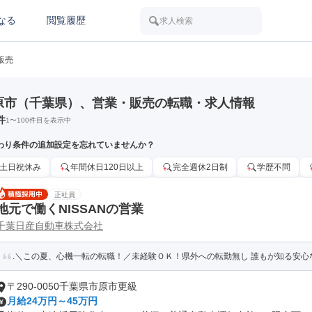
なる
閲覧履歴
求人検索
販売
原市（千葉県）、営業・販売の転職・求人情報
件
1
〜
100
件目を表示中
わり条件の追加設定を忘れていませんか？
土日祝休み
年間休日120日以上
完全週休2日制
学歴不問
正社員
地元で働くNISSANの営業
千葉日産自動車株式会社
.＼この夏、心機一転の転職！／未経験ＯＫ！県外への転勤無し 誰もが知る安心な会
〒290-0050千葉県市原市更級
月給24万円～45万円