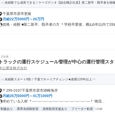
未経験でも成長できる！ケーズデンキ【総合職正社員】第二新卒・既卒者を積
千葉県市原市更級
月給22万5000円～26万円
資格・経験 ■第二新卒、既卒者の方 ＊学校卒業後、概ね5年以内で28歳.
正社員
トラックの運行スケジュール管理が中心の運行管理スタ
米山運送株式会社
未経験スタート9割！千葉でキャリアチェンジ★創業120年以上
〒299-0107千葉県市原市姉崎海岸
月給26万6000円～41万1000円
求めている人材 ＊―･―･―･―･―･―･―･―･―･―･―＊ 物流...
制服あり
業界未経験歓迎
資格取得支援あり
フリーター歓迎
+20個