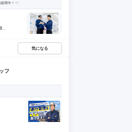
極採用中！
..
気になる
ッフ