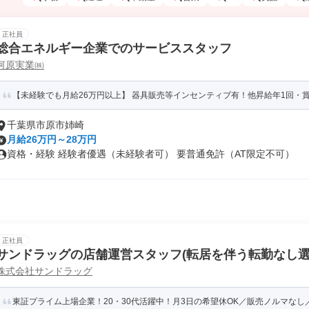
正社員
総合エネルギー企業でのサービススタッフ
河原実業㈱
【未経験でも月給26万円以上】 器具販売等インセンティブ有！他昇給年1回・
千葉県市原市姉崎
月給26万円～28万円
資格・経験 経験者優遇（未経験者可） 要普通免許（AT限定不可）
正社員
サンドラッグの店舗運営スタッフ(転居を伴う転勤なし選
株式会社サンドラッグ
東証プライム上場企業！20・30代活躍中！月3日の希望休OK／販売ノルマなし／年収