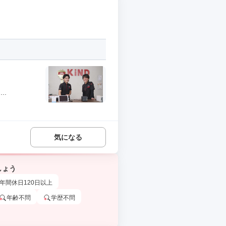
..
気になる
しょう
年間休日120日以上
年齢不問
学歴不問