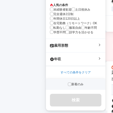
人気の条件
未経験者歓迎
土日祝休み
完全週休2日制
年間休日120日以上
在宅勤務（リモートワーク）OK
転勤なし
服装自由
年齢不問
学歴不問
語学力を活かせる
雇用形態
年収
すべての条件をクリア
新着のみ
検索