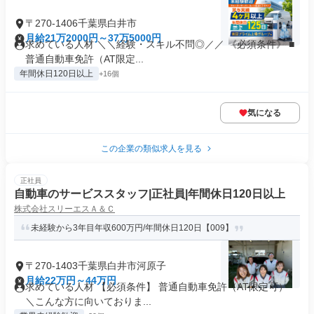
〒270-1406千葉県白井市
月給21万2000円～37万5000円
求めている人材 ＼＼経験・スキル不問◎／／ 《必須条件》 ■
普通自動車免許（AT限定...
年間休日120日以上
+16個
気になる
この企業の類似求人を見る
正社員
自動車のサービススタッフ|正社員|年間休日120日以上
株式会社スリーエスＡ＆Ｃ
未経験から3年目年収600万円/年間休日120日【009】
〒270-1403千葉県白井市河原子
月給22万円～44万円
求めている人材 【必須条件】 普通自動車免許（AT限定可）
＼こんな方に向いておりま...