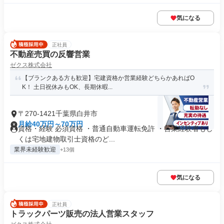
気になる
正社員
不動産売買の反響営業
ゼクス株式会社
【ブランクある方も歓迎】宅建資格か営業経験どちらかあればO
K！ 土日祝休みもOK、長期休暇...
〒270-1421千葉県白井市
月給40万円～70万円
資格・経験 必須資格 ・普通自動車運転免許 ・営業経験者もし
くは宅地建物取引士資格のど...
業界未経験歓迎
+13個
気になる
正社員
トラックパーツ販売の法人営業スタッフ