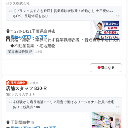
ゼクス株式会社
【ブランクある方も歓迎】営業経験者歓迎！転勤なし 土日祝休み
もOK、長期休暇もあり！
〒270-1421千葉県白井市
月給40万円～70万円
資格・経験 ・業界問わず営業職経験者 ・普通自動車運転免許
◆不動産営業 ・宅地建物...
業界未経験歓迎
+13個
気になる
正社員
店舗スタッフ 830-R
(株)クスリのアオキ
未経験から店長候補✨エリア限定で働けるリージョナル社員✅社宅
あり｜残業月7.8h
千葉県白井市