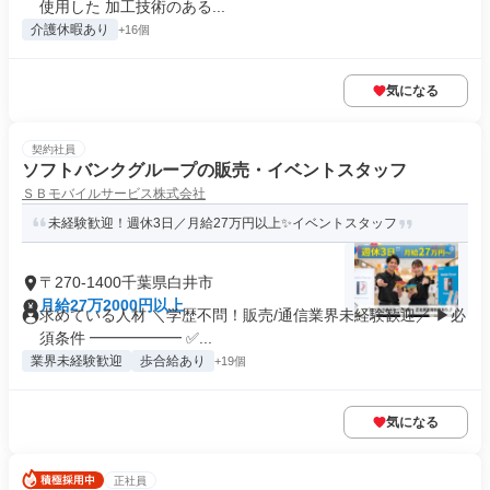
使用した 加工技術のある...
介護休暇あり
+16個
気になる
契約社員
ソフトバンクグループの販売・イベントスタッフ
ＳＢモバイルサービス株式会社
未経験歓迎！週休3日／月給27万円以上✨イベントスタッフ
〒270-1400千葉県白井市
月給27万2000円以上
求めている人材 ＼学歴不問！販売/通信業界未経験歓迎／ ▶必
須条件 ━━━━━━ ✅...
業界未経験歓迎
歩合給あり
+19個
気になる
正社員