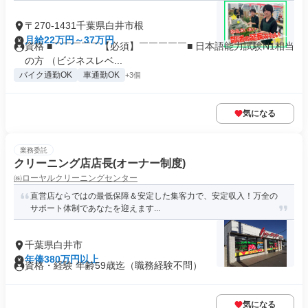
〒270-1431千葉県白井市根
月給22万円～37万円
資格 ■￣￣￣￣￣【必須】￣￣￣￣￣■ 日本語能力試験N1相当
の方 （ビジネスレベ...
バイク通勤OK
車通勤OK
+3個
気になる
業務委託
クリーニング店店長(オーナー制度)
㈱ローヤルクリーニングセンター
直営店ならではの最低保障＆安定した集客力で、安定収入！万全の
サポート体制であなたを迎えます...
千葉県白井市
年俸380万円以上
資格・経験 年齢59歳迄（職務経験不問）
気になる