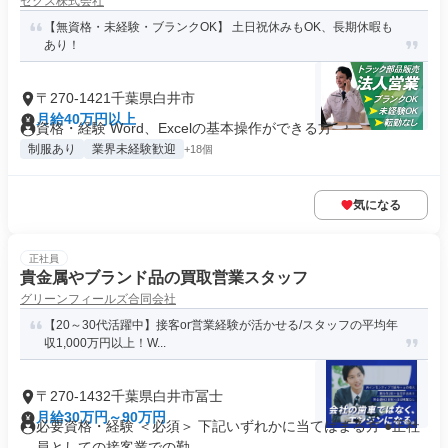
ゼクス株式会社
【無資格・未経験・ブランクOK】 土日祝休みもOK、長期休暇も
あり！
〒270-1421千葉県白井市
月給40万円以上
資格・経験 Word、Excelの基本操作ができる方
制服あり
業界未経験歓迎
+18個
気になる
正社員
貴金属やブランド品の買取営業スタッフ
グリーンフィールズ合同会社
【20～30代活躍中】接客or営業経験が活かせる/スタッフの平均年
収1,000万円以上！W...
〒270-1432千葉県白井市冨士
月給30万円～90万円
必要資格・経験 ＜必須＞ 下記いずれかに当てはまる方 ●正社
員としての接客業での勤...