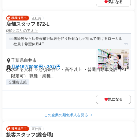
気になる
正社員
店舗スタッフ 872-L
(株)クスリのアオキ
未経験から店長候補✨転居を伴う転勤なし✅地元で働けるローカル
社員｜希望休月4日
千葉県白井市
月給19万6000円～30万円
求める人材: ✨必須条件✨ ・高卒以上 ・普通自動車免許（AT
限定可） 職種・業種...
交通費支給
気になる
この企業の類似求人を見る
正社員
接客スタッフ(総合職)