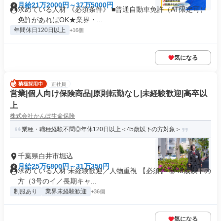
月給21万2000円～37万5000円
求めている人材 《必須条件》 ■普通自動車免許（AT限定可）
免許があればOK★業界・...
年間休日120日以上
+16個
気になる
正社員
営業|個人向け保険商品|原則転勤なし|未経験歓迎|高卒以
上
株式会社かんぽ生命保険
業種・職種経験不問◎年休120日以上＜45歳以下の方対象＞
千葉県白井市堀込
月給25万6800円～31万350円
求めている人材 未経験歓迎／人物重視 【必須】 ◎45歳以下の
方（3号のイ／長期キャ...
制服あり
業界未経験歓迎
+36個
気になる