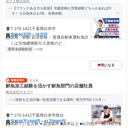
ゼクス株式会社
【ブランクある方も歓迎】宅建資格か営業経験どちらかあればO
K！ 土日祝休みもOK、長期休暇...
〒270-1421千葉県白井市
月給40万円～70万円
資格・経験 必須資格 ・普通自動車運転免許 ・営業経験者もし
くは宅地建物取引士資格のど...
業界未経験歓迎
+13個
気になる
正社員
鮮魚加工経験を活かす鮮魚部門の店舗社員
株式会社ヤオコー
✅技術を正当評価✅生涯活躍できる場所✅賞与平均5.7カ月
〒270-1412千葉県白井市桜台
月給26万1000円～41万9000円
求めている人材 ⏩必須条件 ■高卒以上 ■出刃包丁・柳刃包丁を