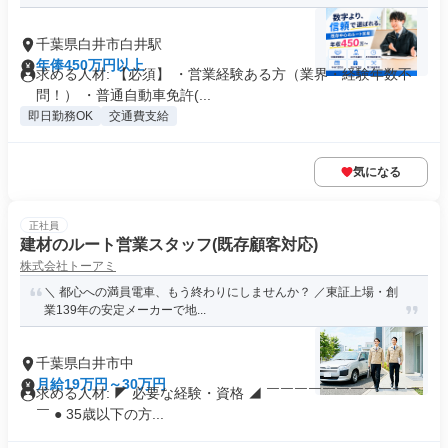
千葉県白井市白井駅
年俸450万円以上
求める人材: 【必須】 ・営業経験ある方（業界・経験年数不
問！） ・普通自動車免許(...
即日勤務OK
交通費支給
気になる
正社員
建材のルート営業スタッフ(既存顧客対応)
株式会社トーアミ
＼ 都心への満員電車、もう終わりにしませんか？ ／東証上場・創
業139年の安定メーカーで地...
千葉県白井市中
月給19万円～30万円
求める人材: ◤ 必要な経験・資格 ◢ ￣￣￣￣￣￣￣￣￣￣￣
￣ ● 35歳以下の方...