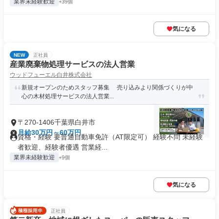
業界未経験歓迎
+39個
気になる
NEW
正社員
産業廃棄物処理サービスの法人営業
ウッドフューエル白井株式会社
新規オープンのためスタッフ募集 売り込みより関係づくりが中
心の木材処理サービスの法人営業...
〒270-1406千葉県白井市
月給30万円～60万円
資格・経験 要普通自動車免許（AT限定可） 経験不問 未経験
者歓迎、経験者優遇 営業経...
業界未経験歓迎
+9個
気になる
正社員