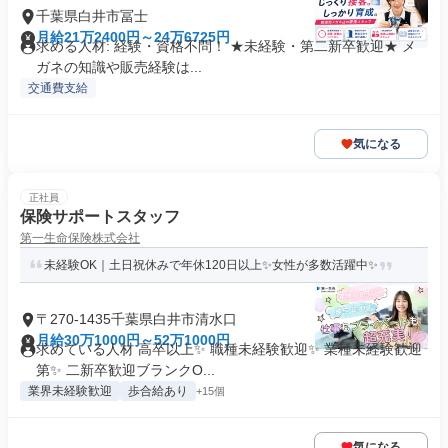
千葉県白井市冨士
月給21万2400円～24万6725円
求める人材: 経験・資格不問！ ★未経験・第二新卒歓迎★ メ
ガネの知識や販売経験は...
交通費支給
気になる
正社員
保険サポートスタッフ
第一生命保険株式会社
未経験OK｜土日祝休みで年休120日以上✨女性が多数活躍中✨
〒270-1435千葉県白井市清水口
月給30万1000円～52万1000円
求めている人材 高卒以上✨ 職種未経験歓迎✨ 業種未経験歓迎
第✨ 二新卒歓迎ブランクO...
業界未経験歓迎
歩合給あり
+15個
気になる