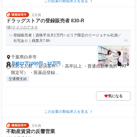
この企業の類似求人を見る
正社員
ドラッグストアの登録販売者 830-R
(株)クスリのアオキ
登録販売者｜資格手当月1万円✨エリア限定のリージョナル社員✅
社宅あり｜残業月7.8h
千葉県白井市
月給22万1000円～32万円
求める人材: ✨必須条件✨ ・高卒以上 ・普通自動車免許（AT
限定可） ・医薬品登録...
交通費支給
気になる
この企業の類似求人を見る
正社員
不動産賃貸の反響営業