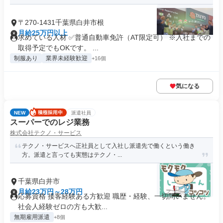
〒270-1431千葉県白井市根
月給25万円以上
求めている人材 ✅普通自動車免許（AT限定可） ※入社までの
取得予定でもOKです。 ...
制服あり
業界未経験歓迎
+16個
気になる
NEW
派遣社員
スーパーでのレジ業務
株式会社テクノ・サービス
テクノ・サービスへ正社員として入社し派遣先で働くという働き
方。派遣と言っても実態はテクノ・...
千葉県白井市
月給23万円～28万円
応募資格 接客経験ある方歓迎 職歴・経験、一切問いません。
社会人経験ゼロの方も大歓...
無期雇用派遣
+8個