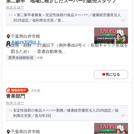
第二新卒 地域に根ざしたスーパーの販売スタッフ
㈱タイヨー
＜第二新卒者募集＞安定性抜群の食品スーパー／健康経営優良法人
2026認定／福利厚生充実／賞...
千葉県白井市根
月給25万円以上
資格・経験 ・27歳以下（例外事由3号イ：長期キャリア形成を
図るため） ・普通自動車免...
業界未経験歓迎
+5個
気になる
正社員
青果部門
㈱タイヨー
安定性抜群の食品スーパー勤務／健康経営優良法人2026認定／福
利厚生充実／賞与年2回
千葉県白井市根