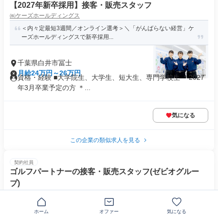
【2027年新卒採用】接客・販売スタッフ
㈱ケーズホールディングス
＜内々定最短3週間／オンライン選考＞＼「がんばらない経営」ケ
ーズホールディングスで新卒採用...
千葉県白井市冨士
月給24万円～26万円
資格・経験 ■大学院生、大学生、短大生、専門学校生 ＊2027
年3月卒業予定の方 ＊...
気になる
この企業の類似求人を見る
契約社員
ゴルフパートナーの接客・販売スタッフ(ゼビオグルー
プ)
株式会社ゴルフパートナー
【プライム上場ゼビオグループの安定基盤】未経験から始められる
ホーム
オファー
気になる
接客・販売のお仕事！賞与年2回...