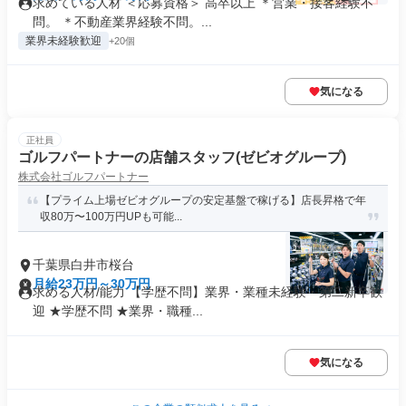
求めている人材 ＜応募資格＞ 高卒以上 ＊営業・接客経験不
問。 ＊不動産業界経験不問。...
業界未経験歓迎
+20個
気になる
正社員
ゴルフパートナーの店舗スタッフ(ゼビオグループ)
株式会社ゴルフパートナー
【プライム上場ゼビオグループの安定基盤で稼げる】店長昇格で年
収80万〜100万円UPも可能...
千葉県白井市桜台
月給23万円～30万円
求める人材/能力 【学歴不問】業界・業種未経験・第⼆新卒歓
迎 ★学歴不問 ★業界・職種...
気になる