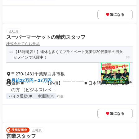
気になる
正社員
スーパーマーケットの精肉スタッフ
株式会社てらお食品
【18時閉店！】連休も多くてプライベート充実◎20代前半の男女
がメインで活躍中！
〒270-1431千葉県白井市根
月給22万円～37万円
資格 ■￣￣￣￣￣【必須】￣￣￣￣￣■ 日本語能力試験N1相当
の方 （ビジネスレベ...
バイク通勤OK
車通勤OK
+3個
気になる
正社員
営業スタッフ