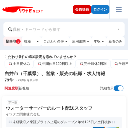
会員登録
ログイン
職種・キーワードから探す
勤務地
職種
こだわり条件
雇用形態
年収
新着のみ
1
こだわり条件の追加設定を忘れていませんか？
土日祝休み
年間休日120日以上
完全週休2日制
学歴
白井市（千葉県）、営業・販売の転職・求人情報
79
件
1
〜
79
件目を表示中
関連度順
新着順
詳細表示
正社員
ウォーターサーバーのルート配送スタッフ
イワタニ関東株式会社
未経験◎／東証プライム上場のグループ／年休125日／土日祝休