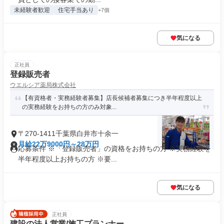
未経験者歓迎
住宅手当あり
+7個
気になる
正社員
登録販売者
ウエルシア薬局株式会社
【有資格者・実務経験者募集】店長候補者募集につき半年程度以上
の実務経験をお持ちの方のみ対象...
〒270-1411千葉県白井市十余一
月給22万9000円～28万円
応募条件 ※「登録販売者」の資格をお持ちの方 ※実務経験を
半年程度以上お持ちの方 ※要...
気になる
正社員
建設の法人営業/施工プランナー