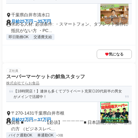
千葉県白井市清水口
月給25万円～35万円
求める人材: 必須条件: ・スマートフォン、タブレット操作に
抵抗がない方 ・PC...
即日勤務OK
交通費支給
気になる
正社員
スーパーマーケットの鮮魚スタッフ
株式会社てらお食品
【18時閉店！】連休も多くてプライベート充実◎20代前半の男女
がメインで活躍中！
〒270-1431千葉県白井市根
月給22万円～37万円
資格 ■￣￣￣￣￣【必須】￣￣￣￣￣■ 日本語能力試験N1相当
の方 （ビジネスレベ...
バイク通勤OK
車通勤OK
+3個