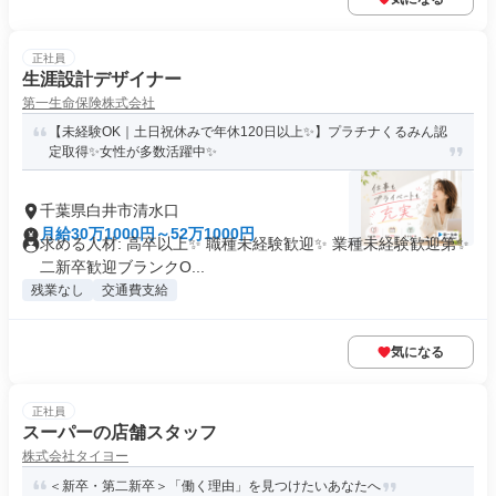
正社員
生涯設計デザイナー
第一生命保険株式会社
【未経験OK｜土日祝休みで年休120日以上✨】プラチナくるみん認
定取得✨女性が多数活躍中✨
千葉県白井市清水口
月給30万1000円～52万1000円
求める人材: 高卒以上✨ 職種未経験歓迎✨ 業種未経験歓迎第✨
二新卒歓迎ブランクO...
残業なし
交通費支給
気になる
正社員
スーパーの店舗スタッフ
株式会社タイヨー
＜新卒・第二新卒＞「働く理由」を見つけたいあなたへ