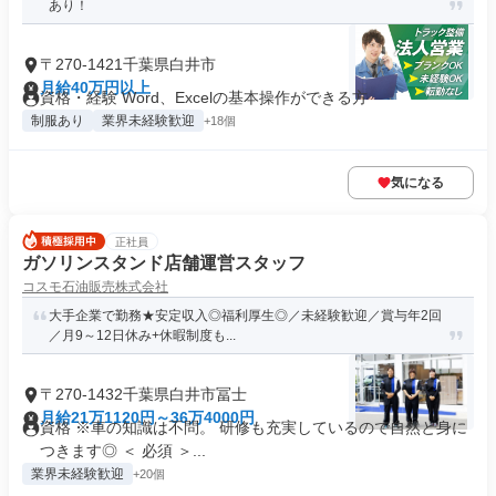
あり！
〒270-1421千葉県白井市
月給40万円以上
資格・経験 Word、Excelの基本操作ができる方
制服あり
業界未経験歓迎
+18個
気になる
正社員
ガソリンスタンド店舗運営スタッフ
コスモ石油販売株式会社
大手企業で勤務★安定収入◎福利厚生◎／未経験歓迎／賞与年2回
／月9～12日休み+休暇制度も...
〒270-1432千葉県白井市冨士
月給21万1120円～36万4000円
資格 ※車の知識は不問。 研修も充実しているので自然と身に
つきます◎ ＜ 必須 ＞...
業界未経験歓迎
+20個