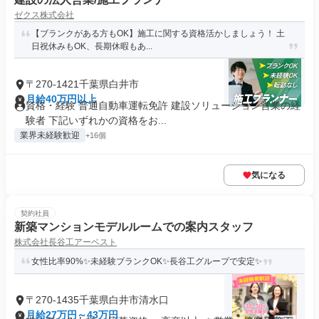
ゼクス株式会社
【ブランクがある方もOK】施工に関する資格活かしましょう！ 土
日祝休みもOK、長期休暇もあ...
〒270-1421千葉県白井市
月給40万円以上
資格・経験 普通自動車運転免許 建設ソリューション営業の経
験者 下記いずれかの資格をお...
業界未経験歓迎
+16個
気になる
契約社員
新築マンションモデルルームでの案内スタッフ
株式会社長谷工アーベスト
女性比率90%✨未経験ブランクOK✨長谷工グループで安定✨
〒270-1435千葉県白井市清水口
月給27万円～43万円