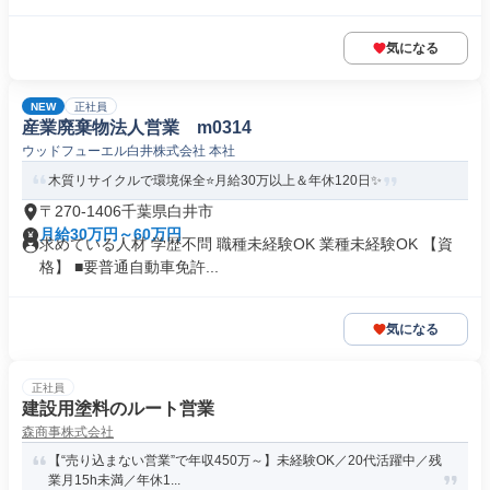
気になる
NEW
正社員
産業廃棄物法人営業 m0314
ウッドフューエル白井株式会社 本社
木質リサイクルで環境保全⭐️月給30万以上＆年休120日✨
〒270-1406千葉県白井市
月給30万円～60万円
求めている人材 学歴不問 職種未経験OK 業種未経験OK 【資
格】 ■要普通自動車免許...
気になる
正社員
建設用塗料のルート営業
森商事株式会社
【“売り込まない営業”で年収450万～】未経験OK／20代活躍中／残
業月15h未満／年休1...