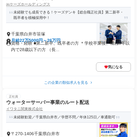
㈱ケーズホールディングス
未経験でも成長できる！ケーズデンキ【総合職正社員】第二新卒・
既卒者を積極採用中！
千葉県白井市笹塚
月給22万5000円～26万円
資格・経験 ■第二新卒、既卒者の方 ＊学校卒業後、概ね5年以
内で28歳以下の方 （長...
気になる
この企業の類似求人を見る
正社員
ウォーターサーバー事業のルート配送
イワタニ関東株式会社
未経験歓迎／千葉県白井市／学歴不問／年休125日／車通勤可
〒270-1406千葉県白井市