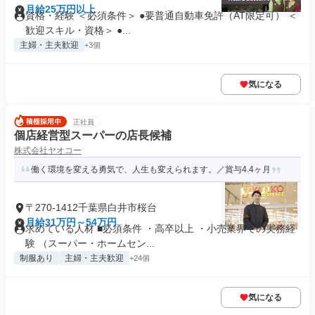
月給25万円以上
資格・経験 ＜必須条件＞ ●要普通自動車免許（AT限定可） ＜
歓迎スキル・資格＞ ●...
主婦・主夫歓迎
+3個
気になる
正社員
個店経営型スーパーの店長候補
株式会社ヤオコー
働く環境を変える勇気で、人生も変えられます。／賞与4.4ヶ月
〒270-1412千葉県白井市桜台
月給31万円～54万円
求めている人材 ■必須条件 ・高卒以上 ・小売業界での実務経
験 （スーパー・ホームセン...
制服あり
主婦・主夫歓迎
+24個
気になる