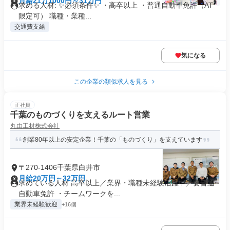
月給21万1000円～31万円
求める人材: ✨必須条件✨ ・高卒以上 ・普通自動車免許（AT
限定可） 職種・業種...
交通費支給
気になる
この企業の類似求人を見る
正社員
千葉のものづくりを支えるルート営業
丸由工材株式会社
創業80年以上の安定企業！千葉の「ものづくり」を支えています
〒270-1406千葉県白井市
月給20万円～32万円
求めている人材 高卒以上／業界・職種未経験活躍中／要普通
自動車免許 ・チームワークを...
業界未経験歓迎
+16個