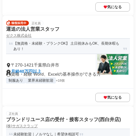
気になる
正社員
運送の法人営業スタッフ
ゼクス株式会社
【無資格・未経験・ブランクOK】 土日祝休みもOK、長期休暇も
あり！
〒270-1421千葉県白井市
月給40万円以上
資格・経験 Word、Excelの基本操作ができる方
制服あり
業界未経験歓迎
+18個
気になる
正社員
ブランドリユース店の受付・接客スタッフ(西白井店)
(株)サガスクラップ
未経験歓迎｜ノルマなし｜希望休相談可