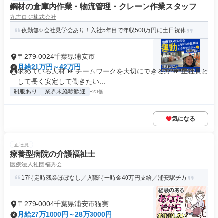
鋼材の倉庫内作業・物流管理・クレーン作業スタッフ
丸吉ロジ株式会社
夜勤無✨会社見学会あり！入社5年目で年収500万円に土日祝休
〒279-0024千葉県浦安市
月給21万円～42万円
求めている人材 ⏩ チームワークを大切にできる方 ⏩ 正社員と
して長く安定して働きたい...
制服あり
業界未経験歓迎
+23個
気になる
正社員
療養型病院の介護福祉士
医療法人社団福秀会
17時定時残業ほぼなし／入職時一時金40万円支給／浦安駅チカ
〒279-0004千葉県浦安市猫実
月給27万1000円～28万3000円