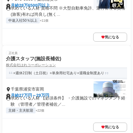
月給28万6500円以上
求めている人材 資格不問 ※大型自動車免許、運行管理者資格
(旅客)有れば尚良し(無く...
中途入社50％以上
+11個
気になる
正社員
介護スタッフ(施設長補佐)
株式会社はれコーポレーション
⭐️週休2日制（土日祝）⭐️単身用社宅あり⭐️退職金制度あり
千葉県浦安市富岡
月給27万円～29万円
求めている人材 【必須条件】 ・介護施設でのマネジメント経
験 （管理者／管理者補佐／...
主婦・主夫歓迎
+22個
気になる