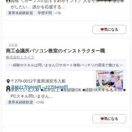
資格 ＼カーブスのおすすめポイント／ 人をサポートする仕事
がしたい… 誰かを応援する...
業界未経験歓迎
学歴不問
+7個
気になる
正社員
商工会議所パソコン教室のインストラクター職
株式会社ミライフ
経験やスキルは問いません◎サポート体制バッチリの環境で働ける
〒279-0012千葉県浦安市入船
月給21万5000円～27万9400円
求めている人材 ■高卒以上 ■未経験OK ■経験やスキルも不問 ■
PCスキル問いません...
業界未経験歓迎
+14個
気になる