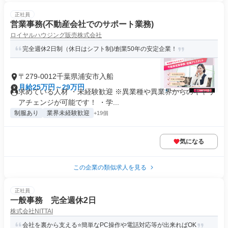
正社員
営業事務(不動産会社でのサポート業務)
ロイヤルハウジング販売株式会社
完全週休2日制（休日はシフト制)/創業50年の安定企業！
〒279-0012千葉県浦安市入船
月給25万円～29万円
求めている人材 ・未経験歓迎 ※異業種や異業界からのキャリ
アチェンジが可能です！ ・学...
制服あり
業界未経験歓迎
+19個
気になる
この企業の類似求人を見る
正社員
一般事務 完全週休2日
株式会社NITTAI
会社を裏から支える⭐簡単なPC操作や電話対応等が出来ればOK