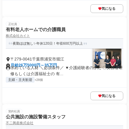
気になる
正社員
有料老人ホームでの介護職員
株式会社カイト
夜勤ほぼ無し✨年休120日！年収600万円以上
〒279-0041千葉県浦安市堀江
月給26万5000円～35万円
求めている人材 ＼必須条件／ ▼介護経験者のかた 〇実務者研
修もしくは介護福祉士の 有...
主婦・主夫歓迎
+28個
気になる
契約社員
公共施設の施設警備スタッフ
不二興産株式会社