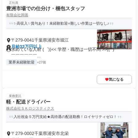
正社員
豊洲市場での仕分け・梱包スタッフ
有限会社岡善
✨高収入✨賞与あり！未経験歓迎⭐難しい作業は一切なし♪
〒279-0041千葉県浦安市堀江
月給33万円以上
求めている人材 (゜))<< 学歴・職歴は一切不問 >>(( ˚) ￣￣￣
￣￣￣￣￣￣...
業界未経験歓迎
+27個
気になる
業務委託
軽・配送ドライバー
株式会社ＳＫロジスティクス
入社祝金５万円支給★高待遇の配送勤務！ロイヤリティゼロ！
〒279-0002千葉県浦安市北栄