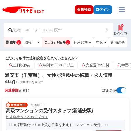
会員登録
ログイン
職種・キーワードから探す
条件保存
勤務地
職種
こだわり条件
雇用形態
年収
新着のみ
1
1
こだわり条件の追加設定を忘れていませんか？
土日祝休み
年間休日120日以上
完全週休2日制
学歴
浦安市（千葉県）、女性が活躍中の転職・求人情報
444
件
1
〜
100
件目を表示中
関連度順
新着順
詳細表示
業務委託
高級マンションの受付スタッフ(新浦安駅)
株式会社うぇるねすプラス
≪採用強化中！≫上質な日常を支える「マンション受付」