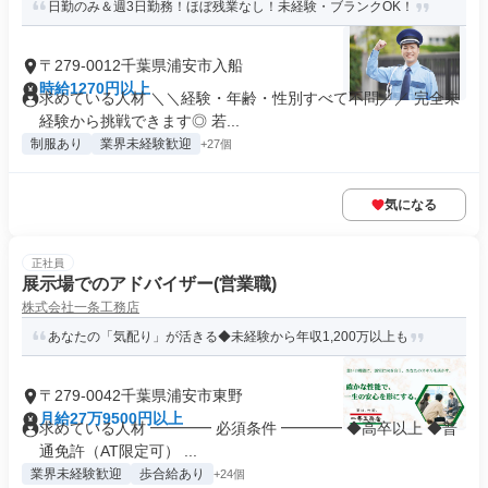
日勤のみ＆週3日勤務！ほぼ残業なし！未経験・ブランクOK！
〒279-0012千葉県浦安市入船
時給1270円以上
求めている人材 ＼＼経験・年齢・性別すべて不問／／ 完全未
経験から挑戦できます◎ 若...
制服あり
業界未経験歓迎
+27個
気になる
正社員
展示場でのアドバイザー(営業職)
株式会社一条工務店
あなたの「気配り」が活きる◆未経験から年収1,200万以上も
〒279-0042千葉県浦安市東野
月給27万9500円以上
求めている人材 ━━━━ 必須条件 ━━━━ ◆高卒以上 ◆普
通免許（AT限定可） ...
業界未経験歓迎
歩合給あり
+24個