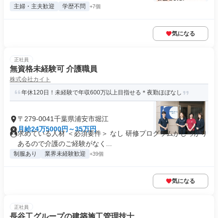
主婦・主夫歓迎
学歴不問
+7個
気になる
正社員
無資格未経験可 介護職員
株式会社カイト
年休120日！未経験で年収600万以上目指せる＊夜勤ほぼなし
〒279-0041千葉県浦安市堀江
月給24万5000円～35万円
求めている人材 ＜必須要件＞ なし 研修プログラムがしっかり
あるので介護のご経験がなく...
制服あり
業界未経験歓迎
+39個
気になる
正社員
長谷工グループの建築施工管理技士