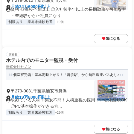
〒279-0012千葉県浦安市入船
月給24万6000円以上
資格 ◎高校卒業以上 ◎入社後半年以上の長期勤務が可能な方
・未経験から正社員になり...
制服あり
業界未経験歓迎
+19個
気になる
正社員
ホテル内でのモニター監視・受付
株式会社セノン
個室寮完備！基本定時上がり！「舞浜駅」から無料送迎バスあり♪
〒279-0031千葉県浦安市舞浜
月給19万8000円以上
求めている人材 ✨男女不問！人柄重視の採用！✨ ◎未経験OK
◎PC基本操作ができる方...
制服あり
業界未経験歓迎
+28個
気になる