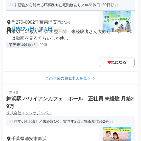
未経験から始めるIT事務★在宅勤務あり／年間休日130日◎
〒279-0002千葉県浦安市北栄
月給22万円～40万円
求めている人材 ◎ 学歴不問・未経験者さん大歓迎！ ◎ 「PC
は動画を見るくらいしか使...
業界未経験歓迎
+29個
気になる
この企業の類似求人を見る
正社員
舞浜駅 ハワイアンカフェ ホール 正社員 未経験 月給2
9万
株式会社エクシオジャパン
昨年6月上場！／未経験OK／賞与年2回／舞浜駅徒歩2分
千葉県浦安市舞浜