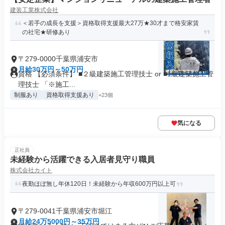
建装工業株式会社
＜若手の成長を支援＞資格取得支援最大27万★30才まで格安家賃
の社宅★研修あり
〒279-0000千葉県浦安市
月給30万円～50万円
資格 【必須条件】 ■２級建築施工管理技士 or ■1級建築施工管
理技士 「※施工...
制服あり
資格取得支援あり
+23個
気になる
正社員
未経験から活躍できる入居者見守り職員
株式会社カイト
夜勤ほぼ無し年休120日！未経験から年収600万円以上可
〒279-0041千葉県浦安市堀江
月給24万5000円～35万円