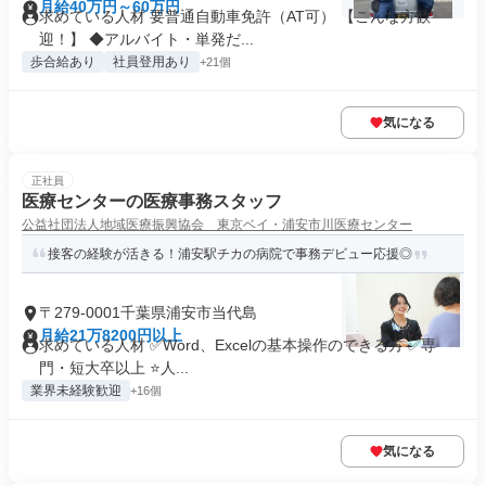
月給40万円～60万円
求めている人材 要普通自動車免許（AT可） 【こんな方歓
迎！】 ◆アルバイト・単発だ...
歩合給あり
社員登用あり
+21個
気になる
正社員
医療センターの医療事務スタッフ
公益社団法人地域医療振興協会 東京ベイ・浦安市川医療センター
接客の経験が活きる！浦安駅チカの病院で事務デビュー応援◎
〒279-0001千葉県浦安市当代島
月給21万8200円以上
求めている人材 ✅Word、Excelの基本操作のできる方 ✅専
門・短大卒以上 ⭐人...
業界未経験歓迎
+16個
気になる