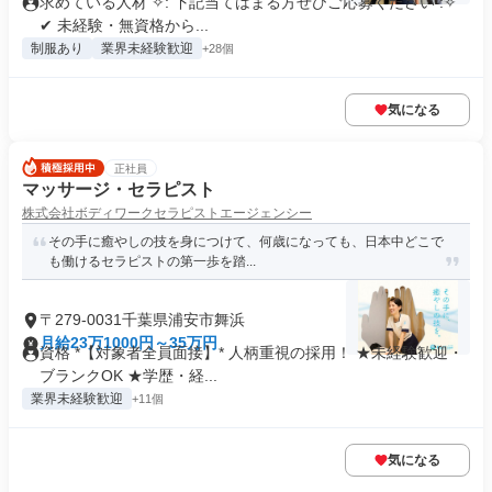
求めている人材 ✧: 下記当てはまる方ぜひご応募ください :✧
✔ 未経験・無資格から...
制服あり
業界未経験歓迎
+28個
気になる
正社員
マッサージ・セラピスト
株式会社ボディワークセラピストエージェンシー
その手に癒やしの技を身につけて、何歳になっても、日本中どこで
も働けるセラピストの第一歩を踏...
〒279-0031千葉県浦安市舞浜
月給23万1000円～35万円
資格 *【対象者全員面接】* 人柄重視の採用！ ★未経験歓迎・
ブランクOK ★学歴・経...
業界未経験歓迎
+11個
気になる