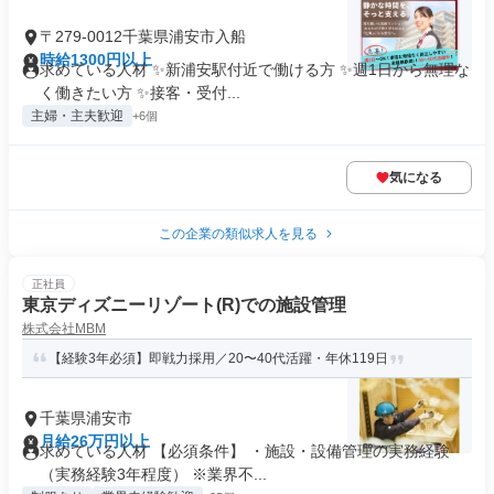
〒279-0012千葉県浦安市入船
時給1300円以上
求めている人材 ✨新浦安駅付近で働ける方 ✨週1日から無理な
く働きたい方 ✨接客・受付...
主婦・主夫歓迎
+6個
気になる
この企業の類似求人を見る
正社員
東京ディズニーリゾート(R)での施設管理
株式会社MBM
【経験3年必須】即戦力採用／20〜40代活躍・年休119日
千葉県浦安市
月給26万円以上
求めている人材 【必須条件】 ・施設・設備管理の実務経験
（実務経験3年程度） ※業界不...