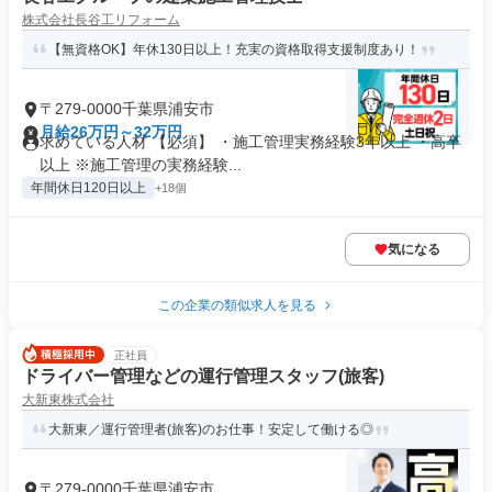
株式会社長谷工リフォーム
【無資格OK】年休130日以上！充実の資格取得支援制度あり！
〒279-0000千葉県浦安市
月給26万円～32万円
求めている人材 【必須】 ・施工管理実務経験3年以上 ・高卒
以上 ※施工管理の実務経験...
年間休日120日以上
+18個
気になる
この企業の類似求人を見る
正社員
ドライバー管理などの運行管理スタッフ(旅客)
大新東株式会社
大新東／運行管理者(旅客)のお仕事！安定して働ける◎
〒279-0000千葉県浦安市