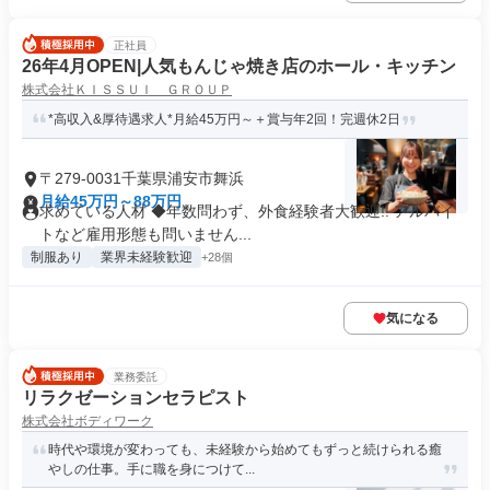
正社員
26年4月OPEN|人気もんじゃ焼き店のホール・キッチン
株式会社ＫＩＳＳＵＩ ＧＲＯＵＰ
*高収入&厚待遇求人*月給45万円～＋賞与年2回！完週休2日
〒279-0031千葉県浦安市舞浜
月給45万円～88万円
求めている人材 ◆年数問わず、外食経験者大歓迎!! アルバイ
トなど雇用形態も問いません...
制服あり
業界未経験歓迎
+28個
気になる
業務委託
リラクゼーションセラピスト
株式会社ボディワーク
時代や環境が変わっても、未経験から始めてもずっと続けられる癒
やしの仕事。手に職を身につけて...