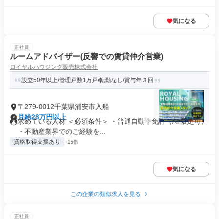
気になる
正社員
ルームアドバイザー(反響での賃貸仲介営業)
ロイヤルハウジング販売株式会社
設立50年以上/管理戸数1万戸/転勤なし/賞与年３回
〒279-0012千葉県浦安市入船
月給28万円以上
求めている人材 ＜必須条件＞ ・普通自動車免許（AT限定可）
・不動産業界でのご経験を...
資格取得支援あり
+15個
気になる
この企業の類似求人を見る
正社員