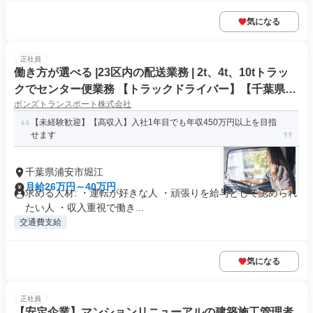
気になる
正社員
働き方が選べる |23区内の配送業務 | 2t、4t、10tトラッ
クでセンター便業務 【トラックドライバー】【千葉県】
ボンズトランスポート株式会社
【浦安】
【未経験歓迎】【高収入】入社1年目でも年収450万円以上を目指
せます
千葉県浦安市堀江
月給26万円～40万円
求める人材: ・運転が好きな人 ・頑張りを給与として認められ
たい人 ・収入重視で働き...
交通費支給
気になる
正社員
【安定企業】マンションリニューアルの建築施工管理者