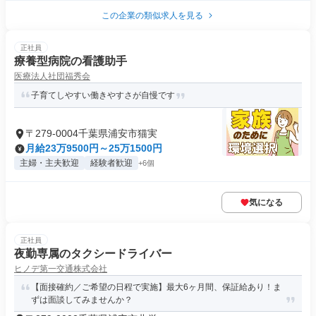
この企業の類似求人を見る
正社員
療養型病院の看護助手
医療法人社団福秀会
子育てしやすい働きやすさが自慢です
〒279-0004千葉県浦安市猫実
月給23万9500円～25万1500円
主婦・主夫歓迎
経験者歓迎
+6個
気になる
正社員
夜勤専属のタクシードライバー
ヒノデ第一交通株式会社
【面接確約／ご希望の日程で実施】最大6ヶ月間、保証給あり！ま
ずは面談してみませんか？