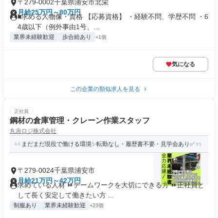
〒279-0002千葉県浦安市北栄
月給25万円～80万円
■求める人物像・資格 【応募資格】 ・経験不問、学歴不問 ・6
4歳以下（例外事由1号、...
業界未経験歓迎
歩合給あり
+1個
気になる
この企業の類似求人を見る
正社員
鋼材の倉庫管理・クレーン作業スタッフ
丸吉ロジ株式会社
まだまだ現役で働ける環境✨転勤なし・履歴書不要・見学会あり✅
〒279-0024千葉県浦安市
月給21万円～42万円
求めている人材 ⏩チームワークを大切にできる方 ⏩正社員と
して長く安定して働きたい方 ...
制服あり
業界未経験歓迎
+23個