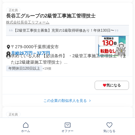
正社員
長谷工グループの2級管工事施工管理技士
株式会社長谷工リフォーム
【2級管工事技士募集】充実の1級取得研修あり！年休130日〜
〒279-0000千葉県浦安市
月給26万円～32万円
求めている人材 【必須条件】 ・2級管工事施工管理技士 （ま
たは2級建築施工管理技士）...
年間休日120日以上
+19個
気になる
この企業の類似求人を見る
正社員
店長候補
日本レストランシステム株式会社
ホーム
オファー
気になる
＜飲食店経験者＞新規オープン！お箸で食べるスパゲッティー店★