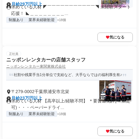
月給29万円以上
求めている人材 ◤￣￣￣￣￣￣￣￣￣￣￣◥ 未経験スタート
応援！ ◣＿＿＿＿＿＿＿＿...
制服あり
業界未経験歓迎
+18個
気になる
正社員
ニッポンレンタカーの店舗スタッフ
ニッポンレンタカー東関東株式会社
社割や残業手当1分単位で支給など、大手ならではの福利厚生有♪
〒279-0002千葉県浦安市北栄
月給23万円以上
求めている人材 【高卒以上/経験不問】 ＊要普通免許(AT限定
可)・・・ペーパードライ...
制服あり
業界未経験歓迎
+18個
気になる