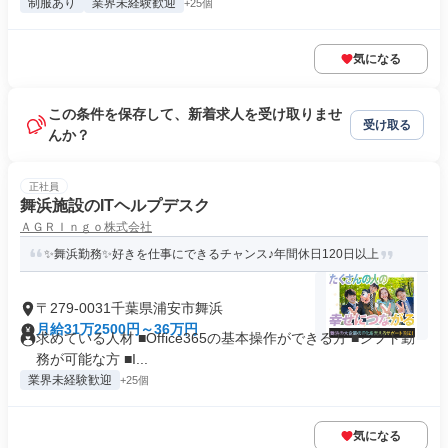
制服あり
業界未経験歓迎
+25個
気になる
この条件を保存して、新着求人を受け取りませ
受け取る
んか？
正社員
舞浜施設のITヘルプデスク
ＡＧＲＩｎｇｏ株式会社
✨舞浜勤務✨好きを仕事にできるチャンス♪年間休日120日以上
〒279-0031千葉県浦安市舞浜
月給31万2500円～36万円
求めている人材 ■Office365の基本操作ができる方 ■シフト勤
務が可能な方 ■I...
業界未経験歓迎
+25個
気になる