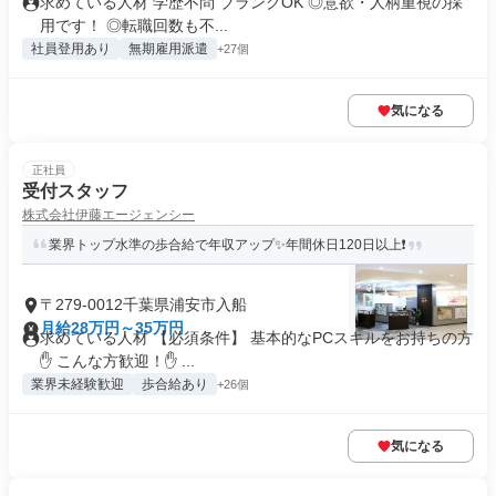
求めている人材 学歴不問 ブランクOK ◎意欲・人柄重視の採
用です！ ◎転職回数も不...
社員登用あり
無期雇用派遣
+27個
気になる
正社員
受付スタッフ
株式会社伊藤エージェンシー
業界トップ水準の歩合給で年収アップ✨年間休日120日以上❗
〒279-0012千葉県浦安市入船
月給28万円～35万円
求めている人材 【必須条件】 基本的なPCスキルをお持ちの方
✋ こんな方歓迎！✋ ...
業界未経験歓迎
歩合給あり
+26個
気になる