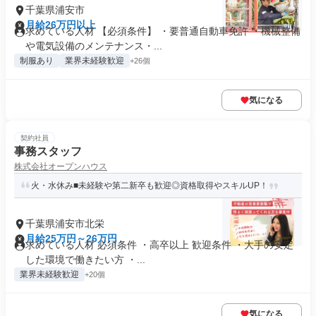
千葉県浦安市
月給26万円以上
求めている人材 【必須条件】 ・要普通自動車免許 ・機械整備
や電気設備のメンテナンス・...
制服あり
業界未経験歓迎
+26個
気になる
契約社員
事務スタッフ
株式会社オープンハウス
火・水休み■未経験や第二新卒も歓迎◎資格取得やスキルUP！
千葉県浦安市北栄
月給25万円～26万円
求めている人材 必須条件 ・高卒以上 歓迎条件 ・大手の安定
した環境で働きたい方 ・...
業界未経験歓迎
+20個
気になる