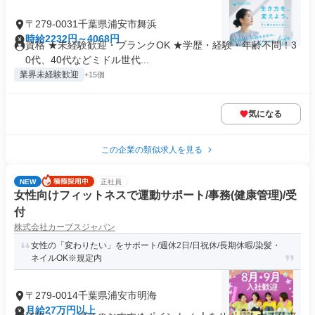
〒279-0031千葉県浦安市舞浜
時給2232円～4068円
資格 ★未経験歓迎・ブランクOK ★学歴・経験・年齢不問！3
0代、40代などミドル世代...
業界未経験歓迎
+15個
気になる
この企業の類似求人を見る
NEW
正社員
女性向けフィットネスで運動サポート/事務(健康管理)/受
付
株式会社カーブスジャパン
女性の「変わりたい」をサポート/週休2日/日祝休/長期休暇/染髪・
ネイルOK※規定内
〒279-0014千葉県浦安市明海
月給27万円以上