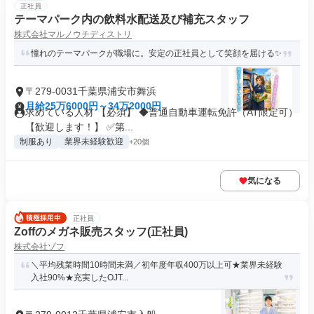
正社員
テーマパーク内の飲料水配送及び補充スタッフ
株式会社マルノウチディストリ
憧れのテーマパークが職場に。安定の正社員として笑顔を届ける✨
〒279-0031千葉県浦安市舞浜
月給25万6000円～34万2000円
求めている人材 【必須】 ◆普通自動車運転免許（AT限定可）
【歓迎します！】 ✅第...
制服あり
業界未経験歓迎
+20個
気になる
正社員
Zoffのメガネ販売スタッフ(正社員)
株式会社ゾフ
＼平均残業時間10時間未満／初年度年収400万以上可★業界未経験
入社90%★充実したOJT...