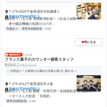
〒279-0025千葉県浦安市鉄鋼通り
月給24万5000円以上
求めている人材 未経験者歓迎！ ⭐社会人経験不問！ ⭐未経験
者や建設機械の知識ゼロの方...
制服あり
業界未経験歓迎
+30個
気になる
正社員
フランス菓子のカウンター接客スタッフ
株式会社ブールミッシュ
社割あり！お客様のお褒めの言葉が喜びに変わる
〒279-0012千葉県浦安市入船
月給21万2600円以上
求めている人材 経験・学歴不問！未経験歓迎 長期思考のフリ
ーターさん大歓迎 「全国的...
業界未経験歓迎
+24個