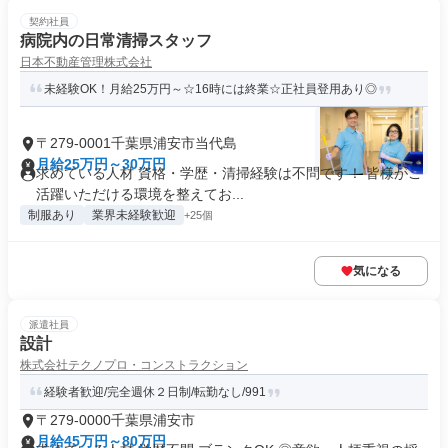
契約社員
病院内の日常清掃スタッフ
日本不動産管理株式会社
未経験OK！月給25万円～☆16時には終業☆正社員登用あり◎
〒279-0001千葉県浦安市当代島
月給25万円～30万円
求めている人材 資格・学歴・清掃経験は不問です！ 皆様がご
活躍いただける環境を整えてお...
制服あり
業界未経験歓迎
+25個
気になる
派遣社員
設計
株式会社テクノプロ・コンストラクション
経験者歓迎/完全週休２日制/転勤なし/991
〒279-0000千葉県浦安市
月給45万円～80万円