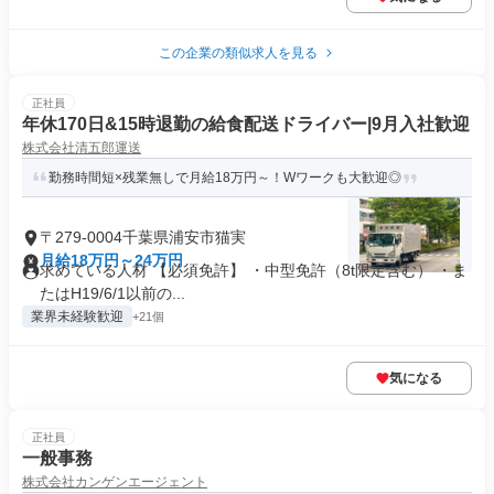
この企業の類似求人を見る
正社員
年休170日&15時退勤の給食配送ドライバー|9月入社歓迎
株式会社清五郎運送
勤務時間短×残業無しで月給18万円～！Wワークも大歓迎◎
〒279-0004千葉県浦安市猫実
月給18万円～24万円
求めている人材 【必須免許】 ・中型免許（8t限定含む） ・ま
たはH19/6/1以前の...
業界未経験歓迎
+21個
気になる
正社員
一般事務
株式会社カンゲンエージェント