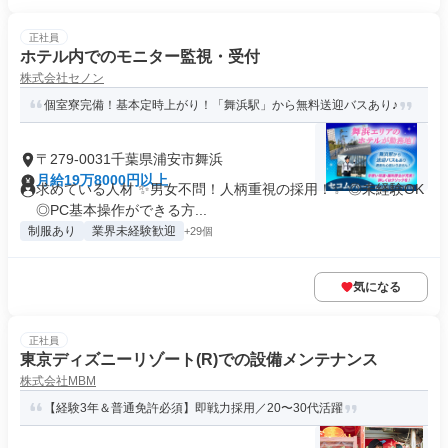
正社員
ホテル内でのモニター監視・受付
株式会社セノン
個室寮完備！基本定時上がり！「舞浜駅」から無料送迎バスあり♪
〒279-0031千葉県浦安市舞浜
月給19万8000円以上
求めている人材 ✨男女不問！人柄重視の採用！✨ ◎未経験OK
◎PC基本操作ができる方...
制服あり
業界未経験歓迎
+29個
気になる
正社員
東京ディズニーリゾート(R)での設備メンテナンス
株式会社MBM
【経験3年＆普通免許必須】即戦力採用／20〜30代活躍