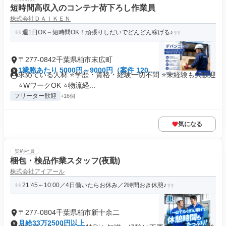
短時間高収入のコンテナ荷下ろし作業員
株式会社ＤＡＩＫＥＮ
週1日OK～短時間OK！頑張りしだいでどんどん稼げる♪
〒277-0842千葉県柏市末広町
1業務あたり 5000円～9000円（案件 120
求めている人材 ⭐学歴・資格・経験一切不問 ⭐未経験も大歓迎
分）
⭐WワークOK ⭐物流経...
フリーター歓迎
+16個
気になる
契約社員
梱包・検品作業スタッフ(夜勤)
株式会社アイアール
21:45～10:00／4日働いたらお休み／2時間おき休憩♪
〒277-0804千葉県柏市新十余二
月給33万2500円以上