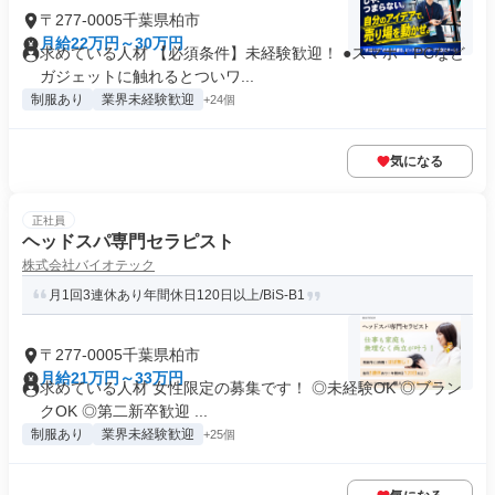
〒277-0005千葉県柏市
月給22万円～30万円
求めている人材 【必須条件】未経験歓迎！ ●スマホ・PCなど
ガジェットに触れるとついワ...
制服あり
業界未経験歓迎
+24個
気になる
正社員
ヘッドスパ専門セラピスト
株式会社バイオテック
月1回3連休あり年間休日120日以上/BiS-B1
〒277-0005千葉県柏市
月給21万円～33万円
求めている人材 女性限定の募集です！ ◎未経験OK ◎ブラン
クOK ◎第二新卒歓迎 ...
制服あり
業界未経験歓迎
+25個