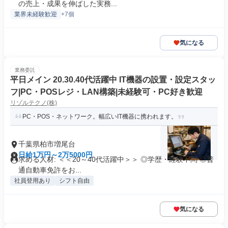
の売上・成果を伸ばした実務...
業界未経験歓迎
+7個
気になる
業務委託
平日メイン 20.30.40代活躍中 IT機器の設置・設定スタッ
フ|PC・POSレジ・LAN構築|未経験可・PC好き歓迎
リゾルテクノ(株)
PC・POS・ネットワーク。幅広いIT機器に携われます。
千葉県柏市増尾台
日給1万円～2万5000円
求める人材: ＜＜20～40代活躍中＞＞ ◎学歴・経験不問 ◎普
通自動車免許をお...
社員登用あり
シフト自由
気になる