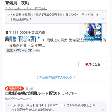
警備員 夜勤
ミカドセキュリティー株式会社
<有資格者採用！>日給1万3000円以上！日払いOK！早上がりでも
日給全額保証！
〒277-0005千葉県柏市
日給1万5000円以上
資格 【必須条件】 ・18歳以上の男女(警備業法による) ・警備
資格保有者 ・定年80...
副業・WワークOK
+6個
気になる
この企業の類似求人を見る
正社員
自動販売機の巡回ルート配送ドライバー
株式会社ユーニック
【40歳以下限定】週休4日（年休213日）で1年の半分以上が休
み！普通免許があれば9割が未...