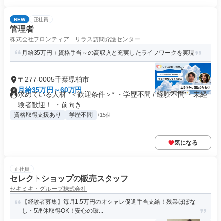
NEW
正社員
管理者
株式会社フロンティア リラス訪問介護センター
月給35万円＋資格手当～の高収入と充実したライフワークを実現
〒277-0005千葉県柏市
月給35万円～60万円
求めている人材 *＜歓迎条件＞* ・学歴不問 / 経験不問 ・未経
験者歓迎！ ・前向き...
資格取得支援あり
学歴不問
+15個
気になる
正社員
セレクトショップの販売スタッフ
セキミキ・グループ株式会社
【経験者募集】毎月1.5万円のオシャレ促進手当支給！残業ほぼな
し・5連休取得OK！安心の環...