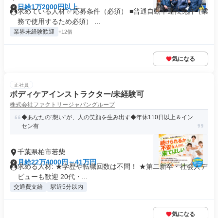
日給1万2000円以上
求めている人材 ✅️応募条件（必須） ■普通自動車運転免許（業
務で使用するため必須） ...
業界未経験歓迎
+12個
気になる
正社員
ボディケアインストラクター/未経験可
株式会社ファクトリージャパングループ
◆あなたの“想い”が、人の笑顔を生み出す◆年休110日以上＆イン
セン有
千葉県柏市若柴
月給22万4000円～41万円
求める人材: ★学歴や転職回数は不問！ ★第二新卒・社会人デ
ビューも歓迎 20代・...
交通費支給
駅近5分以内
気になる