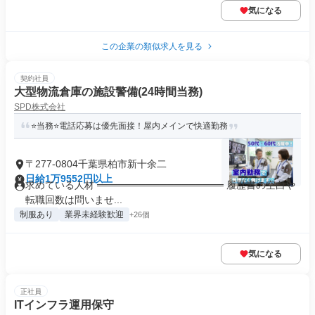
気になる
この企業の類似求人を見る
契約社員
大型物流倉庫の施設警備(24時間当務)
SPD株式会社
⭐当務⭐電話応募は優先面接！屋内メインで快適勤務
〒277-0804千葉県柏市新十余二
日給1万9552円以上
求めている人材 ══════════════════ 履歴書の空白や
転職回数は問いませ...
制服あり
業界未経験歓迎
+26個
気になる
正社員
ITインフラ運用保守