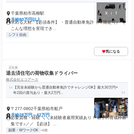
千葉県柏市高柳駅
月給80万円以上
求める人材: 【必須条件】 ・普通自動車免許（AT限定可） ＼
こんな理想を実現でき...
シフト自由
気になる
正社員
退去済住宅の荷物収集ドライバー
株式会社エコアース
【完全未経験から普通自動車免許でチャレンジOK】最大30万円×
年2回の賞与あり・最大2万円...
〒277-0802千葉県柏市船戸
月給28万円～42万円
必要資格・経験 ＼＼未経験者雇用実績あり！ 若手の育成枠募
集です♪／／ 【必須】 ...
副業・WワークOK
+6個