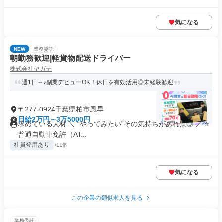
気になる
NEW
業務委託
朝勤務歓迎|軽貨物配送ドライバー
株式会社ヤガテ
週1日～♪副業デビューOK！休日を有効活用◎未経験歓迎
〒277-0924千葉県柏市風早
日給2万円～3万5000円
求めている人材 ＼ “やってみたい”その気持ちがあれば◎ ／ ⭐
普通自動車免許（AT...
社員登用あり
+11個
気になる
この企業の類似求人を見る
業務委託