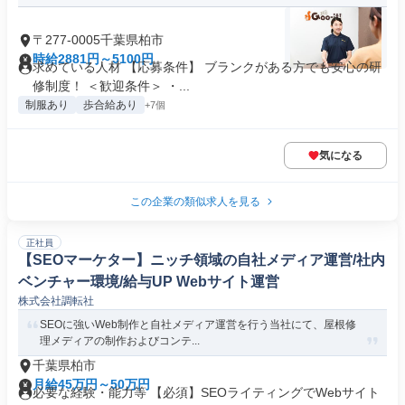
〒277-0005千葉県柏市
時給2881円～5100円
求めている人材 【応募条件】 ブランクがある方でも安心の研
修制度！ ＜歓迎条件＞ ・...
制服あり
歩合給あり
+7個
気になる
この企業の類似求人を見る
正社員
【SEOマーケター】ニッチ領域の自社メディア運営/社内
ベンチャー環境/給与UP Webサイト運営
株式会社調転社
SEOに強いWeb制作と自社メディア運営を行う当社にて、屋根修
理メディアの制作およびコンテ...
千葉県柏市
月給45万円～50万円
必要な経験・能力等 【必須】SEOライティングでWebサイト