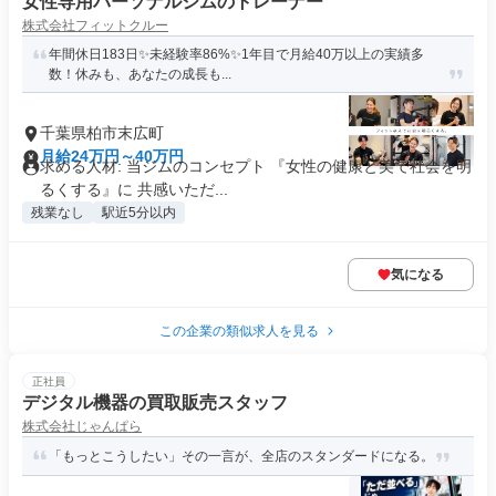
女性専用パーソナルジムのトレーナー
株式会社フィットクルー
年間休日183日✨未経験率86%✨1年目で月給40万以上の実績多
数！休みも、あなたの成長も...
千葉県柏市末広町
月給24万円～40万円
求める人材: 当ジムのコンセプト 『女性の健康と美で社会を明
るくする』に 共感いただ...
残業なし
駅近5分以内
気になる
この企業の類似求人を見る
正社員
デジタル機器の買取販売スタッフ
株式会社じゃんぱら
「もっとこうしたい」その一言が、全店のスタンダードになる。