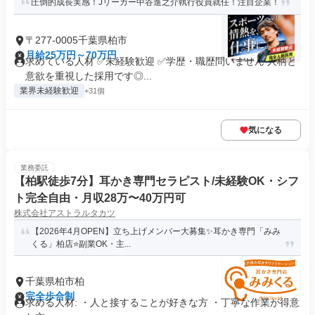
圧倒的成長実感！Jリーガー中谷進之介執行役員就任！注目企業！
〒277-0005千葉県柏市
月給25万円～70万円
求めている人材 ✅未経験歓迎 ✅学歴・職歴問いません 人柄と
意欲を重視した採用です◎...
業界未経験歓迎
+31個
気になる
業務委託
【柏駅徒歩7分】耳かき専門セラピスト/未経験OK・シフ
ト完全自由・月収28万〜40万円可
株式会社アストラルタカツ
【2026年4月OPEN】立ち上げメンバー大募集✨耳かき専門「みみ
くる」柏店⭐副業OK・主...
千葉県柏市柏
完全歩合制
求める人材: ・人と接することが好きな方 ・丁寧な作業が得意