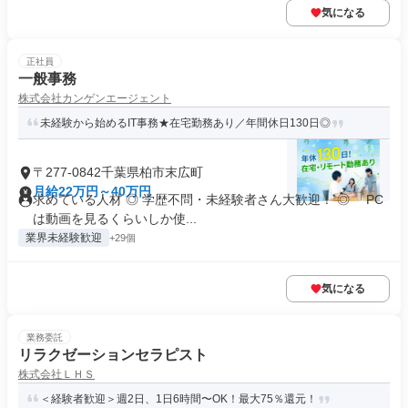
気になる
正社員
一般事務
株式会社カンゲンエージェント
未経験から始めるIT事務★在宅勤務あり／年間休日130日◎
〒277-0842千葉県柏市末広町
月給22万円～40万円
求めている人材 ◎ 学歴不問・未経験者さん大歓迎！ ◎ 「PC
は動画を見るくらいしか使...
業界未経験歓迎
+29個
気になる
業務委託
リラクゼーションセラピスト
株式会社ＬＨＳ
＜経験者歓迎＞週2日、1日6時間〜OK！最大75％還元！