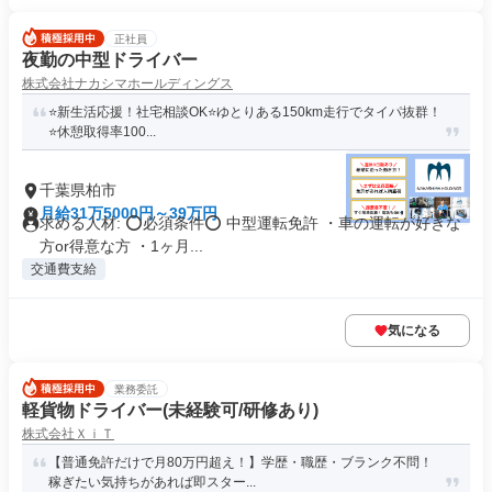
正社員
夜勤の中型ドライバー
株式会社ナカシマホールディングス
⭐️新生活応援！社宅相談OK⭐️ゆとりある150km走行でタイパ抜群！
⭐️休憩取得率100...
千葉県柏市
月給31万5000円～39万円
求める人材: ⭕必須条件⭕ 中型運転免許 ・車の運転が好きな
方or得意な方 ・1ヶ月...
交通費支給
気になる
業務委託
軽貨物ドライバー(未経験可/研修あり)
株式会社ＸｉＴ
【普通免許だけで月80万円超え！】学歴・職歴・ブランク不問！
稼ぎたい気持ちがあれば即スター...