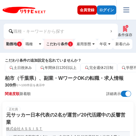
会員登録
ログイン
職種・キーワードから探す
条件保存
勤務地
職種
こだわり条件
雇用形態
年収
新着のみ
1
1
こだわり条件の追加設定を忘れていませんか？
土日祝休み
年間休日120日以上
完全週休2日制
学歴
柏市（千葉県）、副業・WワークOKの転職・求人情報
309
件
1
〜
100
件目を表示中
関連度順
新着順
詳細表示
正社員
元サッカー日本代表の2名が運営✅️20代活躍中の反響営
業
株式会社ＡＳＳＩＳＴ