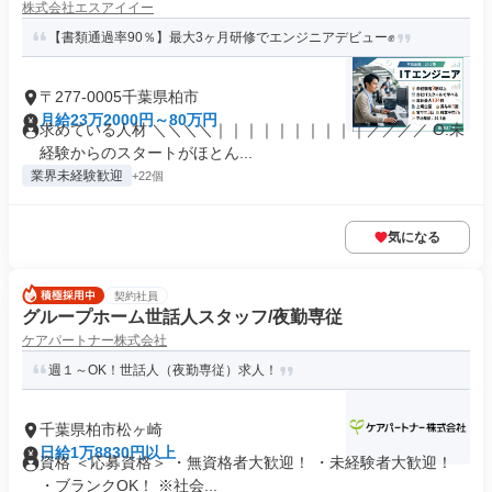
株式会社エスアイイー
【書類通過率90％】最大3ヶ月研修でエンジニアデビュー✊️
〒277-0005千葉県柏市
月給23万2000円～80万円
求めている人材 ＼＼＼＼｜｜｜｜｜｜｜｜｜｜／／／／ O.未
経験からのスタートがほとん...
業界未経験歓迎
+22個
気になる
契約社員
グループホーム世話人スタッフ/夜勤専従
ケアパートナー株式会社
週１～OK！世話人（夜勤専従）求人！
千葉県柏市松ヶ崎
日給1万8830円以上
資格 ＜応募資格＞ ・無資格者大歓迎！ ・未経験者大歓迎！
・ブランクOK！ ※社会...