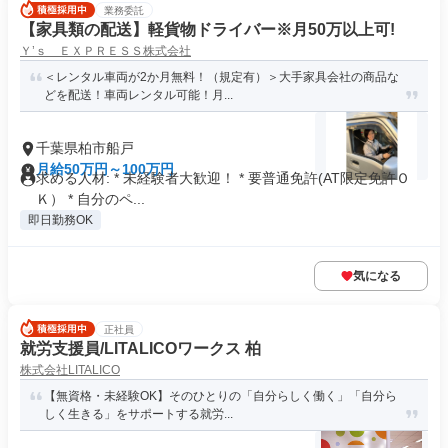
業務委託
【家具類の配送】軽貨物ドライバー※月50万以上可!
Ｙ’ｓ ＥＸＰＲＥＳＳ株式会社
＜レンタル車両が2か月無料！（規定有）＞大手家具会社の商品な
どを配送！車両レンタル可能！月...
千葉県柏市船戸
月給50万円～100万円
求める人材: * 未経験者大歓迎！ * 要普通免許(AT限定免許Ｏ
Ｋ） * 自分のペ...
即日勤務OK
気になる
正社員
就労支援員/LITALICOワークス 柏
株式会社LITALICO
【無資格・未経験OK】そのひとりの「自分らしく働く」「自分ら
しく生きる」をサポートする就労...