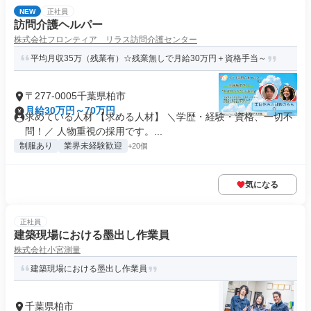
NEW
正社員
訪問介護ヘルパー
株式会社フロンティア リラス訪問介護センター
平均月収35万（残業有）☆残業無しで月給30万円＋資格手当～
〒277-0005千葉県柏市
月給30万円～70万円
求めている人材 【求める人材】 ＼学歴・経験・資格、一切不
問！／ 人物重視の採用です。...
制服あり
業界未経験歓迎
+20個
気になる
正社員
建築現場における墨出し作業員
株式会社小宮測量
建築現場における墨出し作業員
千葉県柏市