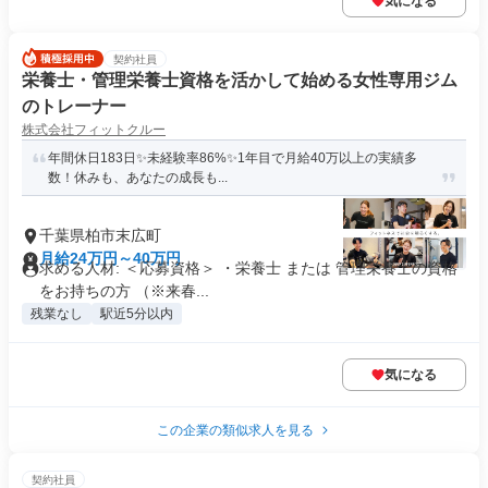
気になる
契約社員
栄養士・管理栄養士資格を活かして始める女性専用ジム
のトレーナー
株式会社フィットクルー
年間休日183日✨未経験率86%✨1年目で月給40万以上の実績多
数！休みも、あなたの成長も...
千葉県柏市末広町
月給24万円～40万円
求める人材: ＜応募資格＞ ・栄養士 または 管理栄養士の資格
をお持ちの方 （※来春...
残業なし
駅近5分以内
気になる
この企業の類似求人を見る
契約社員