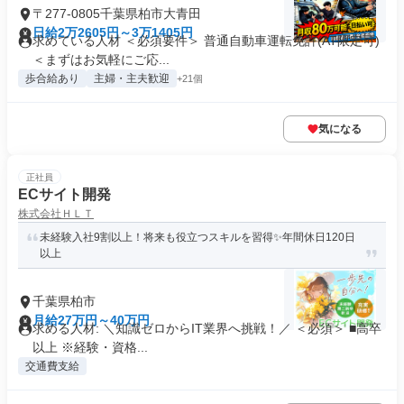
〒277-0805千葉県柏市大青田
日給2万2605円～3万1405円
求めている人材 ＜必須要件＞ 普通自動車運転免許(AT限定可)
＜まずはお気軽にご応...
歩合給あり
主婦・主夫歓迎
+21個
気になる
正社員
ECサイト開発
株式会社ＨＬＴ
未経験入社9割以上！将来も役立つスキルを習得✨年間休日120日
以上
千葉県柏市
月給27万円～40万円
求める人材: ＼知識ゼロからIT業界へ挑戦！／ ＜必須＞ ■高卒
以上 ※経験・資格...
交通費支給