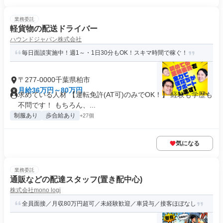
業務委託
軽貨物の配送ドライバー
ハウンドジャパン株式会社
毎日面談実施中！週1～・1日30分もOK！スキマ時間で稼ぐ！
〒277-0000千葉県柏市
月給36万円～80万円
求めている人材 【運転免許(AT可)のみでOK！】 経験も学歴も
不問です！ もちろん、...
制服あり
歩合給あり
+27個
気になる
業務委託
通販などの配達スタッフ(置き配中心)
株式会社mono logi
全員面接／月収80万円超可／未経験歓迎／車貸与／接客ほぼなし