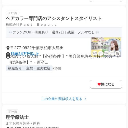
正社員
ヘアカラー専門店のアシスタントスタイリスト
株式会社Ｆａｓｔ Ｂｅａｕｔｙ
ブランクOK・研修あり｜週休2日｜残業・ノルマなし
〒277-0922千葉県柏市大島田
月給24万円以上
求めている人材 *【必須条件 】* 美容師免許をお持ちの方 *【
歓迎条件】* ・新卒...
制服あり
主婦・主夫歓迎
+15個
気になる
この企業の類似求人を見る
正社員
理学療法士
ますお整形外科・内科