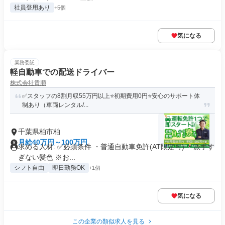
社員登用あり
+5個
気になる
業務委託
軽自動車での配送ドライバー
株式会社貴順
✅スタッフの8割月収55万円以上⭐️初期費用0円⭐️安心のサポート体
制あり（車両レンタル/...
千葉県柏市柏
月給40万円～100万円
求める人材: ✅️必須条件 ・普通自動車免許(AT限定可) ・派手す
ぎない髪色 ※お...
シフト自由
即日勤務OK
+1個
気になる
この企業の類似求人を見る