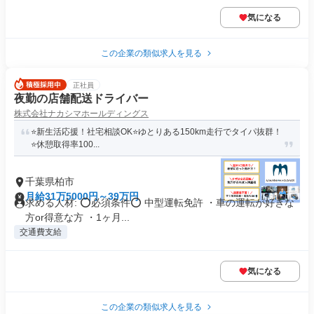
気になる
この企業の類似求人を見る
正社員
夜勤の店舗配送ドライバー
株式会社ナカシマホールディングス
⭐️新生活応援！社宅相談OK⭐️ゆとりある150km走行でタイパ抜群！
⭐️休憩取得率100...
千葉県柏市
月給31万5000円～39万円
求める人材: ⭕必須条件⭕ 中型運転免許 ・車の運転が好きな
方or得意な方 ・1ヶ月...
交通費支給
気になる
この企業の類似求人を見る