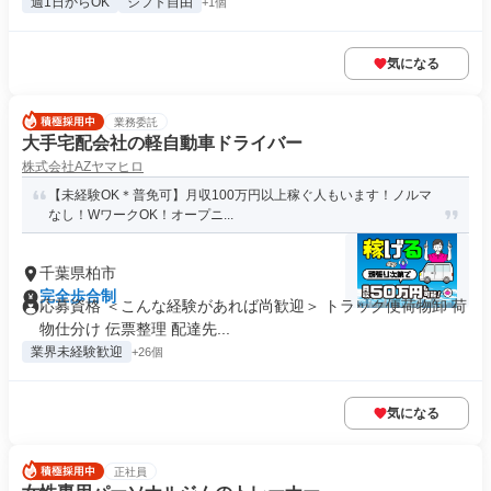
週1日からOK
シフト自由
+1個
気になる
業務委託
大手宅配会社の軽自動車ドライバー
株式会社AZヤマヒロ
【未経験OK＊普免可】月収100万円以上稼ぐ人もいます！ノルマ
なし！WワークOK！オープニ...
千葉県柏市
完全歩合制
応募資格 ＜こんな経験があれば尚歓迎＞ トラック便荷物卸 荷
物仕分け 伝票整理 配達先...
業界未経験歓迎
+26個
気になる
正社員