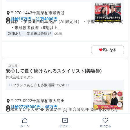
〒270-1443千葉県柏市鷲野谷
月給18万円～21万4000円
資格 ・要普通自動車免許（AT限定可） ・学歴不問、経験不問
・未経験者歓迎（9割以上...
制服あり
業界未経験歓迎
+21個
気になる
正社員
安心して長く続けられるスタイリスト(美容師)
株式会社オオクシ
ブランクある方も多数活躍中です
〒277-0922千葉県柏市大島田
月給27万5000円～48万円
求めている人材 ❖ 必須要件 [1] 美容師免許 免許をお持ちな
ら、まずはお話をしまし...
主婦・主夫歓迎
+19個
ホーム
オファー
気になる