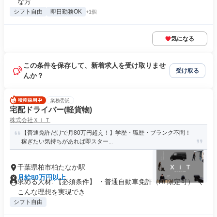
な方
シフト自由
即日勤務OK
+1個
気になる
この条件を保存して、新着求人を受け取りませ
受け取る
んか？
業務委託
宅配ドライバー(軽貨物)
株式会社ＸｉＴ
【普通免許だけで月80万円超え！】学歴・職歴・ブランク不問！
稼ぎたい気持ちがあれば即スター...
千葉県柏市柏たなか駅
月給80万円以上
求める人材: 【必須条件】 ・普通自動車免許（AT限定可） ＼
こんな理想を実現でき...
シフト自由