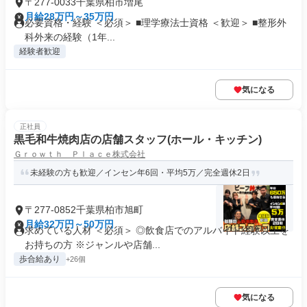
〒277-0033千葉県柏市増尾
月給28万円～35万円
必要資格・経験 ＜必須＞ ■理学療法士資格 ＜歓迎＞ ■整形外
科外来の経験（1年...
経験者歓迎
気になる
正社員
黒毛和牛焼肉店の店舗スタッフ(ホール・キッチン)
Ｇｒｏｗｔｈ Ｐｌａｃｅ株式会社
未経験の方も歓迎／インセン年6回・平均5万／完全週休2日
〒277-0852千葉県柏市旭町
月給32万円～50万円
求めている人材 ＜必須＞ ◎飲食店でのアルバイト経験以上を
お持ちの方 ※ジャンルや店舗...
歩合給あり
+26個
気になる