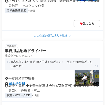
求めている人材 ＼＼ 特別な知識・経験は不要！ ／／ ⭐未経験
者歓迎！ ⭐コツコツ作業...
業界未経験歓迎
+18個
気になる
この企業の類似求人を見る
業務委託
事務用品配送ドライバー
株式会社ロジクエスト
≪高単価の案件≫月40万円近く稼げます！ 更にやれば稼げるお
仕事です！
千葉県柏市花野井
完全歩合制
経験・資格 ◆要普自動車通免許 (AT限定可) ◆未経験者・初心
者OK ・経験者・有...
副業・WワークOK
+12個