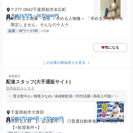
〒277-0842千葉県柏市末広町
月給24万円～28万5000円
■求める人物像・資格 ＜求める人物像＞ 「求める人物像」を
限定しません。そんなの十人十...
副業・WワークOK
+15個
気になる
この企業の類似求人を見る
業務委託
配達スタッフ(大手通販サイト)
合同会社ＡＬＳＳ
置き配中心✅接客少なめ✅未経験歓迎✅20代活躍✅高収入可能✅
千葉県柏市大青田
日給2万1000円～3万5000円
求める人材: 【✅必須要件✅】 ◎普通自動車免許（AT限定可）
【⭐歓迎条件⭐】 ...