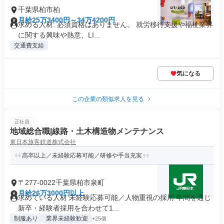
千葉県柏市柏
月給25万3400円～34万4200円
求める人材: 必須資格はありません。 就労移行支援や福祉業界
に関する興味や熱意、LI...
交通費支給
気になる
この企業の類似求人を見る
正社員
地域総合職|線路・土木構造物メンテナンス
東日本旅客鉄道株式会社
高卒以上／未経験応募可能／研修や手当充実
〒277-0022千葉県柏市泉町
月給26万3000円以上
求めている人材 未経験応募可能／人物重視の採用 年間を通じ
新卒・経験者採用を合わせて1...
制服あり
業界未経験歓迎
+25個