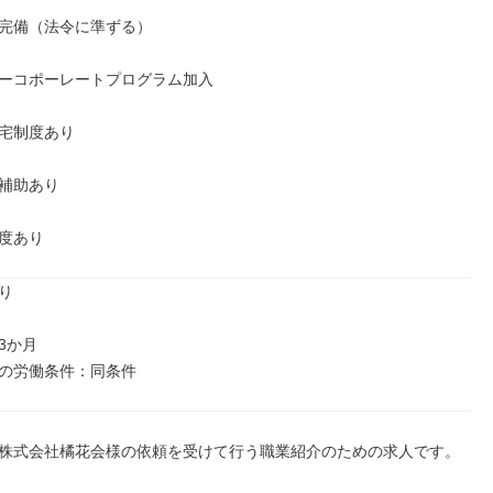
完備（法令に準ずる）

ーコポーレートプログラム加入

宅制度あり

補助あり

度あり


か月

の労働条件：同条件
株式会社橘花会様の依頼を受けて行う職業紹介のための求人です。
