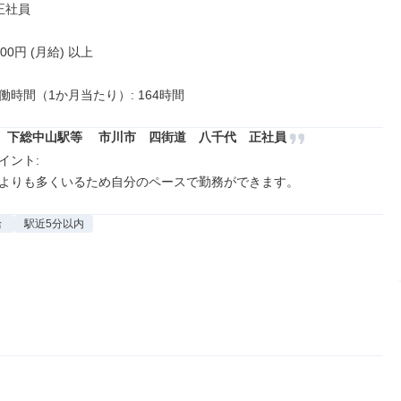
正社員

000円 (月給) 以上

働時間（1か月当たり）: 164時間
　下総中山駅等 　市川市　四街道　八千代　正社員
ント: 

よりも多くいるため自分のペースで勤務ができます。
給
駅近5分以内