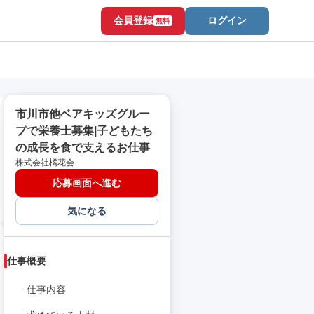
会員登録
ログイン
無料
市川市他ベアキッズグルー
プで栄養士募集|子どもたち
の成長を食で支えるお仕事
株式会社橘花会
応募画面へ進む
気になる
仕事概要
仕事内容