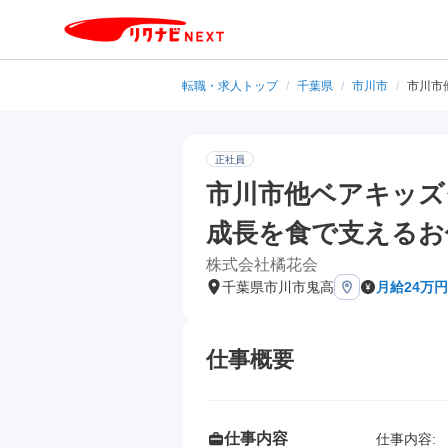
転職・求人トップ
/
千葉県
/
市川市
/
市川市
正社員
市川市他ベアキッズ
成長を食で支えるお
株式会社橘花会
千葉県市川市鬼高
月給24万
仕事概要
仕事内容
仕事内容: 
