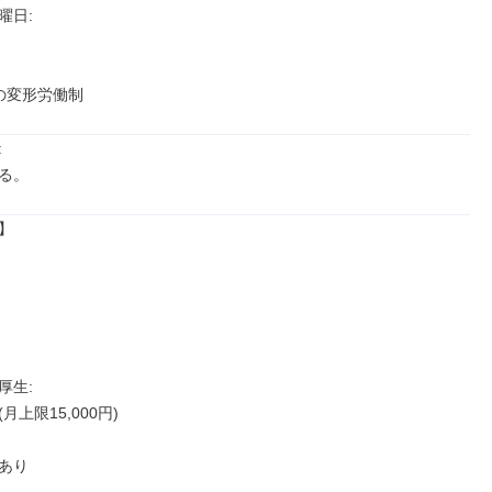
日: 

の変形労働制


る。


生: 

上限15,000円)

あり
