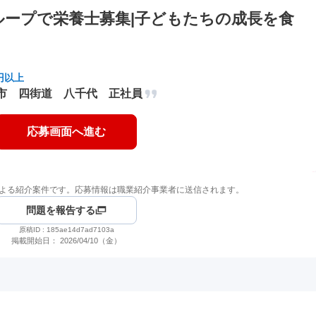
ープで栄養士募集|子どもたちの成長を食
円以上
市 四街道 八千代 正社員
応募画面へ進む
よる紹介案件です。応募情報は職業紹介事業者に送信されます。
問題を報告する
原稿ID :
185ae14d7ad7103a
掲載開始日：
2026/04/10（金）