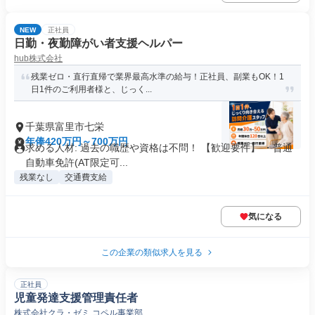
NEW
正社員
日勤・夜勤障がい者支援ヘルパー
hub株式会社
残業ゼロ・直行直帰で業界最高水準の給与！正社員、副業もOK！1
日1件のご利用者様と、じっく...
千葉県富里市七栄
年俸420万円～700万円
求める人材: 過去の職歴や資格は不問！ 【歓迎要件】 ・普通
自動車免許(AT限定可...
残業なし
交通費支給
気になる
この企業の類似求人を見る
正社員
児童発達支援管理責任者
株式会社クラ・ゼミ コペル事業部