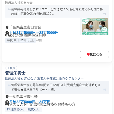
医療法人社団樹々会
前職給与考慮します！エコーはできなくても心電図対応が可能であ
ればご応募OK◎年間休日120...
千葉県富里市日吉台
月給21万5000円～28万5000円
必要資格 臨床検査技師
年間休日120日以上
+6個
気になる
正社員
管理栄養士
医療法人社団 知己会 介護老人保健施設 龍岡ケアセンター
管理栄養士さん募集♪年間休日120日＆託児所完備◎住宅補助あり
で安心★資格取得サポートも充...
千葉県富里市七栄
月給22万5000円～24万円
求める人材: 管理栄養士資格をお持ちの方
即日勤務OK
残業なし