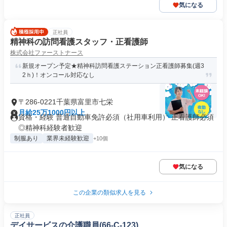
気になる
正社員
精神科の訪問看護スタッフ・正看護師
株式会社ファーストナース
新規オープン予定★精神科訪問看護ステーション正看護師募集(週3
2ｈ)！オンコール対応なし
〒286-0221千葉県富里市七栄
月給25万1000円以上
資格・経験 普通自動車免許必須（社用車利用） 正看護師必須
◎精神科経験者歓迎
制服あり
業界未経験歓迎
+10個
気になる
この企業の類似求人を見る
正社員
デイサービスの介護職員(66-C-123)