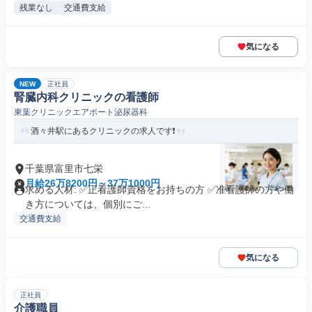
残業なし
交通費支給
気になる
NEW
正社員
腎臓内科クリニックの看護師
東葉クリニックエアポート泌尿器科
酒々井駅にあるクリニックの求人です❗️
千葉県富里市七栄
月給26万8200円～37万1000円
求める人材: ✅正看護師資格をお持ちの方 ✅准看護師の方や働
き方については、個別にご...
交通費支給
気になる
正社員
介護職員