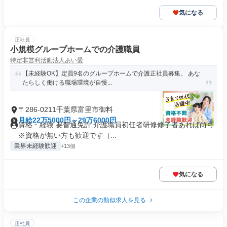
気になる
正社員
小規模グループホームでの介護職員
特定非営利活動法人あい愛
【未経験OK】定員9名のグループホームで介護正社員募集。 あな
たらしく働ける職場環境が自慢...
〒286-0211千葉県富里市御料
月給22万5000円～29万6000円
資格・経験 要普通免許 介護職員初任者研修修了者あれば尚可
※資格が無い方も歓迎です（...
業界未経験歓迎
+13個
気になる
この企業の類似求人を見る
正社員