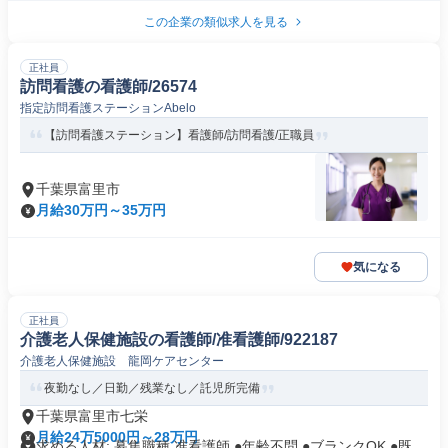
この企業の類似求人を見る
正社員
訪問看護の看護師/26574
指定訪問看護ステーションAbelo
【訪問看護ステーション】看護師/訪問看護/正職員
千葉県富里市
月給30万円～35万円
気になる
正社員
介護老人保健施設の看護師/准看護師/922187
介護老人保健施設 龍岡ケアセンター
夜勤なし／日勤／残業なし／託児所完備
千葉県富里市七栄
月給24万5000円～28万円
求める人材: 募集職種 准看護師 ●年齢不問 ●ブランクOK ●既