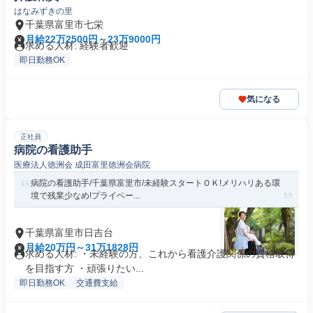
はなみずきの里
千葉県富里市七栄
月給22万2500円～23万9000円
求める人材: 経験者歓迎
即日勤務OK
気になる
正社員
病院の看護助手
医療法人徳洲会 成田富里徳洲会病院
病院の看護助手/千葉県富里市/未経験スタートＯＫ!メリハリある環
境で残業少なめ!プライベー...
千葉県富里市日吉台
月給20万円～31万1828円
求める人材: ・未経験の方、これから看護介護関係の資格取得
を目指す方 ・頑張りたい...
即日勤務OK
交通費支給