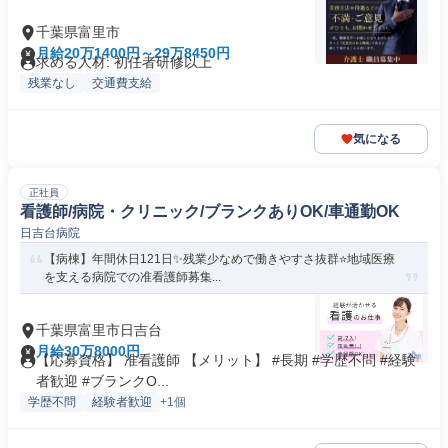
千葉県富里市
月給20万1400円～29万8450円
求める人材: 初任者研修以上
残業なし
交通費支給
気になる
正社員
看護師/病院・クリニック/ブランクありOK/車通勤OK
日吉台病院
【病棟】年間休日121日✨残業少なめで働きやすさ抜群⭐地域医療
を支える病院での准看護師募集...
千葉県富里市日吉台
月給30万8000円
【応募資格】 准看護師 【メリット】 #長期 #学歴不問 #経験
者歓迎 #ブランクO...
学歴不問
経験者歓迎
+1個