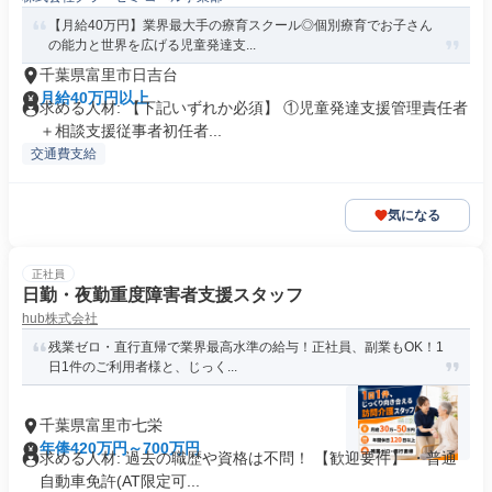
【月給40万円】業界最大手の療育スクール◎個別療育でお子さん
の能力と世界を広げる児童発達支...
千葉県富里市日吉台
月給40万円以上
求める人材: 【下記いずれか必須】 ①児童発達支援管理責任者
＋相談支援従事者初任者...
交通費支給
気になる
正社員
日勤・夜勤重度障害者支援スタッフ
hub株式会社
残業ゼロ・直行直帰で業界最高水準の給与！正社員、副業もOK！1
日1件のご利用者様と、じっく...
千葉県富里市七栄
年俸420万円～700万円
求める人材: 過去の職歴や資格は不問！ 【歓迎要件】 ・普通
自動車免許(AT限定可...