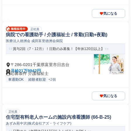
気になる
正社員
病院での看護助手 / 介護福祉士 / 常勤(日勤+夜勤)
医療法人徳洲会 成田富里徳洲会病院
賞与2回（7・12月）！日勤のみ募集！【年休120日以上】
〒286-0201千葉県富里市日吉台
月給21万9942円
応募条件 介護福祉士
車通勤OK
経験者歓迎
+2個
気になる
正社員
住宅型有料老人ホームの施設内准看護師 (66-B-25)
あずみ苑中沢(株式会社アズ・ライフケア)