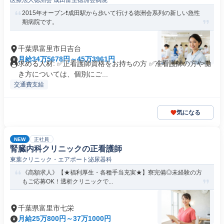
医療法人徳洲会 成田富里徳洲会病院
2015年オープン❗️成田駅から歩いて行ける徳洲会系列の新しい急性
期病院です。
千葉県富里市日吉台
月給34万5678円～45万3961円
求める人材: ✅正看護師資格をお持ちの方 ✅准看護師の方や働
き方については、個別にご...
交通費支給
気になる
NEW
正社員
腎臓内科クリニックの正看護師
東葉クリニック・エアポート泌尿器科
《高額求人》【★福利厚生・各種手当充実★】寮完備◎未経験の方
もご応募OK！透析クリニックで...
千葉県富里市七栄
月給25万800円～37万1000円