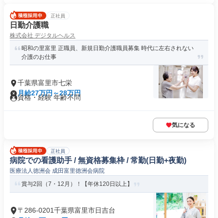
正社員
日勤介護職
株式会社 デジタルヘルス
昭和の里富里 正職員、新規日勤介護職員募集 時代に左右されない
介護のお仕事
千葉県富里市七栄
月給27万円～28万円
資格・経験 年齢不問
気になる
正社員
病院での看護助手 / 無資格募集枠 / 常勤(日勤+夜勤)
医療法人徳洲会 成田富里徳洲会病院
賞与2回（7・12月）！【年休120日以上】
〒286-0201千葉県富里市日吉台