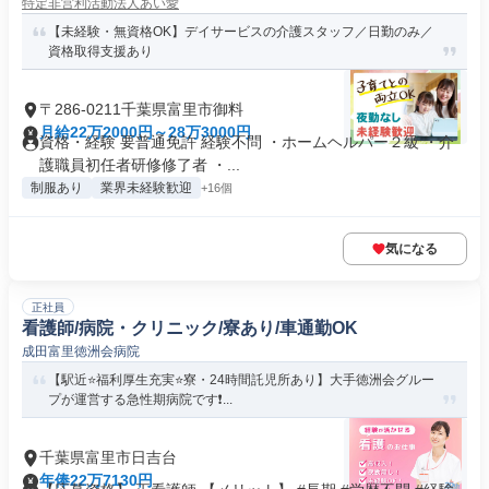
特定非営利活動法人あい愛
【未経験・無資格OK】デイサービスの介護スタッフ／日勤のみ／
資格取得支援あり
〒286-0211千葉県富里市御料
月給22万2000円～28万3000円
資格・経験 要普通免許 経験不問 ・ホームヘルパー２級 ・介
護職員初任者研修修了者 ・...
制服あり
業界未経験歓迎
+16個
気になる
正社員
看護師/病院・クリニック/寮あり/車通勤OK
成田富里徳洲会病院
【駅近⭐福利厚生充実⭐寮・24時間託児所あり】大手徳洲会グルー
プが運営する急性期病院です❗...
千葉県富里市日吉台
年俸22万7130円