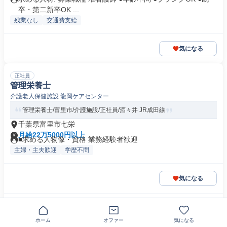
卒・第二新卒OK ...
残業なし
交通費支給
気になる
正社員
管理栄養士
介護老人保健施設 龍岡ケアセンター
管理栄養士/富里市/介護施設/正社員/酒々井 JR成田線
千葉県富里市七栄
月給22万5000円以上
■求める人物像・資格 業務経験者歓迎
主婦・主夫歓迎
学歴不問
気になる
この企業の類似求人を見る
ホーム
オファー
気になる