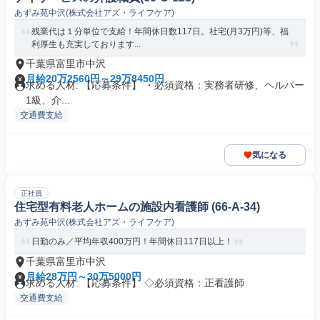
あずみ苑中沢(株式会社アズ・ライフケア)
残業代は１分単位で支給！年間休日数117日。社宅(月3万円)等、福
利厚生も充実しております...
千葉県富里市中沢
月給20万2560円～29万8450円
求める人材: 【応募条件】 ・必須資格：実務者研修、ヘルパー
1級、介...
交通費支給
気になる
正社員
住宅型有料老人ホームの施設内看護師 (66-A-34)
あずみ苑中沢(株式会社アズ・ライフケア)
日勤のみ／平均年収400万円！年間休日117日以上！
千葉県富里市中沢
月給28万円～30万5000円
求める人材: 【応募条件】 ◇必須資格：正看護師
交通費支給