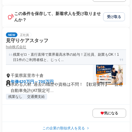
この条件を保存して、新着求人を受け取りませ
受け取る
んか？
NEW
正社員
見守りケアスタッフ
hub株式会社
残業ゼロ・直行直帰で業界最高水準の給与！正社員、副業もOK！1
日1件のご利用者様と、じっく...
千葉県富里市十倉
年俸420万円～700万円
求める人材: 過去の職歴や資格は不問！ 【歓迎要件】 ・普通
自動車免許(AT限定可...
残業なし
交通費支給
気になる
この企業の類似求人を見る