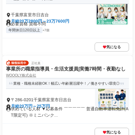
千葉県富里市日吉台
月給20万2800円～23万7600円
必要資格 資格不問
年間休日120日以上
+7個
気になる
正社員
事業所の職業指導員・生活支援員|実働7時間・夜勤なし
WOOOLY株式会社
業種・職種未経験OK！幅広い年齢層活躍中！／働きやすい環境◎
〒286-0201千葉県富里市日吉台
月給20万円～25万円
求めている人材 ▼応募条件 ￣￣￣￣￣ 普通⾃動⾞運転免許(A
T限定可) ※ミニバンク...
気になる