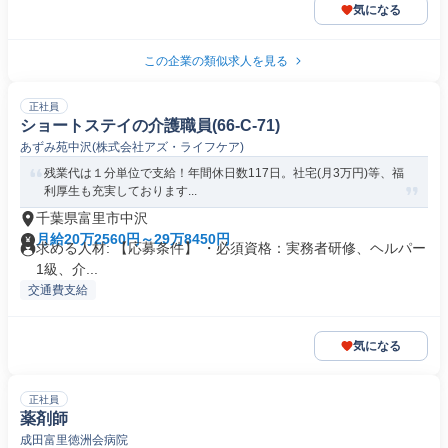
気になる
この企業の類似求人を見る
正社員
ショートステイの介護職員(66-C-71)
あずみ苑中沢(株式会社アズ・ライフケア)
残業代は１分単位で支給！年間休日数117日。社宅(月3万円)等、福
利厚生も充実しております...
千葉県富里市中沢
月給20万2560円～29万8450円
求める人材: 【応募条件】 ・必須資格：実務者研修、ヘルパー
1級、介...
交通費支給
気になる
正社員
薬剤師
成田富里徳洲会病院