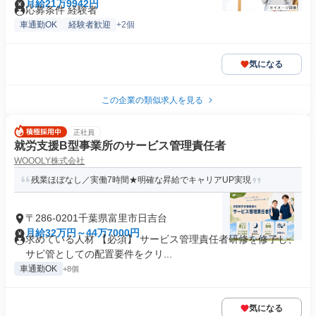
月給21万9942円
応募条件 経験者
車通勤OK
経験者歓迎
+2個
気になる
この企業の類似求人を見る
正社員
就労支援B型事業所のサービス管理責任者
WOOOLY株式会社
残業ほぼなし／実働7時間★明確な昇給でキャリアUP実現
〒286-0201千葉県富里市日吉台
月給32万円～44万7000円
求めている人材 【必須】 サービス管理責任者研修を修了し、
サビ管としての配置要件をクリ...
車通勤OK
+8個
気になる