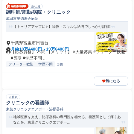
正社員
調理師/常勤/病院・クリニック
成田富里徳洲会病院
【キャリアアップに✨】経験・スキルは給与でしっかり評価❗️
千葉県富里市日吉台
月給18万4400円～19万6400円
【応募資格】 不問 【メリット】 #大量募集 #フリーター歓迎
#長期 #学歴不問 ...
フリーター歓迎
学歴不問
+2個
気になる
正社員
クリニックの看護師
東葉クリニックエアポート泌尿器科
地域医療を支え、泌尿器科の専門性を極める。看護師として輝くあ
なたを、東葉クリニックエアポー...