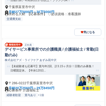
日勤のみ／年間休日117日以上！ブランクOK！
千葉県富里市中沢
月給27万5000円～30万5000円
求める人材: 【応募条件】 ◇必須資格：准看護師
交通費支給
気になる
正社員
デイサービス事業所での介護職員 / 介護福祉士 / 常勤(日
勤のみ)
株式会社アズ・ライフケア あずみ苑中沢
【未経験者も応募可】賞与年2回、計3.15ヶ月分！日勤のみ募集！
日曜固定休。【年休120日...
〒286-0222千葉県富里市中沢
月給20万2560円～29万8450円
応募条件 介護福祉士
経験者歓迎
賞与あり
+1個