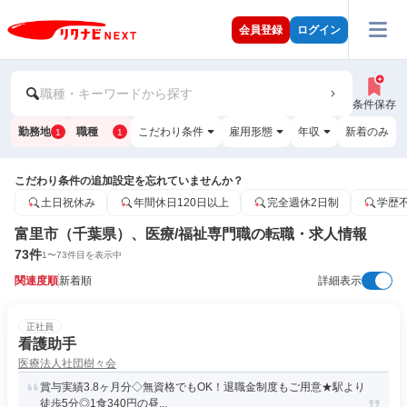
会員登録
ログイン
職種・キーワードから探す
条件保存
勤務地
職種
こだわり条件
雇用形態
年収
新着のみ
1
1
こだわり条件の追加設定を忘れていませんか？
土日祝休み
年間休日120日以上
完全週休2日制
学歴
富里市（千葉県）、医療/福祉専門職の転職・求人情報
73
件
1
〜
73
件目を表示中
関連度順
新着順
詳細表示
正社員
看護助手
医療法人社団樹々会
賞与実績3.8ヶ月分◇無資格でもOK！退職金制度もご用意★駅より
徒歩5分◎1食340円の昼...