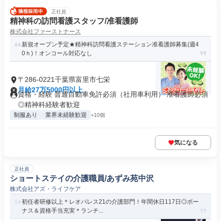
正社員
精神科の訪問看護スタッフ/准看護師
株式会社ファーストナース
新規オープン予定★精神科訪問看護ステーション准看護師募集(週4
0ｈ)！オンコール対応なし
〒286-0221千葉県富里市七栄
月給27万5000円以上
資格・経験 普通自動車免許必須（社用車利用） 准看護師必須
◎精神科経験者歓迎
制服あり
業界未経験歓迎
+10個
気になる
正社員
ショートステイの介護職員/あずみ苑中沢
株式会社アズ・ライフケア
初任者研修以上＊レオパレス21の介護部門！年間休日117日◎ボー
ナス＆資格手当充実＊ランチ...