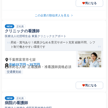
気になる
この企業の類似求人を見る
NEW
正社員
クリニックの看護師
医療法人社団明生会 東葉クリニックエアポート
昇給・賞与あり！残業少なめ＆育児サポート充実 経験不問、シフ
ト制で働きやすい環境です
千葉県富里市七栄
月給25万円～35万円
求める人材: 正看護師・准看護師資格必須
交通費支給
気になる
NEW
正社員
病院の看護師