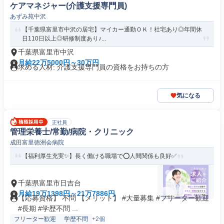
ケアマネジャー(介護支援専門員)
あずみ苑中沢
【千葉県富里市中沢の居宅】マイカー通勤ＯＫ！社宅あり◎年間休
日110日以上◎研修制度あり♪...
千葉県富里市中沢
月給22万5000円～30万円
求める人材: 介護支援専門員の資格をお持ちの方
気になる
正社員
管理栄養士/常勤/病院・クリニック
成田富里徳洲会病院
【福利厚生充実✨】長く働ける職場で⭕️人間関係も良好✅️
千葉県富里市日吉台
月給19万1398円～21万7886円
【応募資格】 不問 【メリット】 #大量募集 #フリーター歓迎
#長期 #学歴不問 ...
フリーター歓迎
学歴不問
+2個