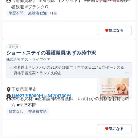
【応募資格】 正看護師 【メリット】 #長期 #学歴不問 #経験
者歓迎 #ブランクO...
学歴不問
経験者歓迎
+1個
気になる
正社員
ショートステイの看護職員/あずみ苑中沢
株式会社アズ・ライフケア
准看以上＊レオパレス21の介護部門！年間休日117日◎ボーナス＆
資格手当充実＊ランチ支給あ...
千葉県富里市
月給27万5000円～34万4730円
求める人材: ■正看護師/准看護師 いずれかの資格をお持ちの
方 ■学歴不問
残業なし
交通費支給
気になる