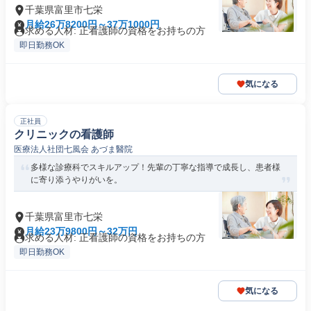
千葉県富里市七栄
月給26万8200円～37万1000円
求める人材: 正看護師の資格をお持ちの方
即日勤務OK
気になる
正社員
クリニックの看護師
医療法人社団七風会 あづま醫院
多様な診療科でスキルアップ！先輩の丁寧な指導で成長し、患者様
に寄り添うやりがいを。
千葉県富里市七栄
月給23万9800円～32万円
求める人材: 正看護師の資格をお持ちの方
即日勤務OK
気になる