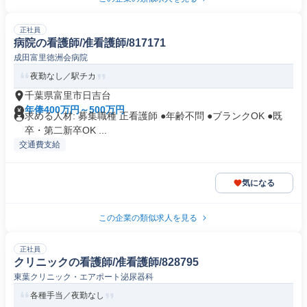
正社員
病院の看護師/准看護師/817171
成田富里徳洲会病院
夜勤なし／駅チカ
千葉県富里市日吉台
年俸400万円～500万円
求める人材: 募集職種 正看護師 ●年齢不問 ●ブランクOK ●既
卒・第二新卒OK ...
交通費支給
気になる
この企業の類似求人を見る
正社員
クリニックの看護師/准看護師/828795
東葉クリニック・エアポート泌尿器科
各種手当／夜勤なし