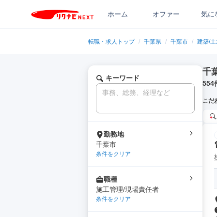
ホーム
オファー
気に
転職・求人トップ
/
千葉県
/
千葉市
/
建築/
千
キーワード
554
こだ
勤務地
千葉市
条件をクリア
職種
施工管理/現場責任者
条件をクリア