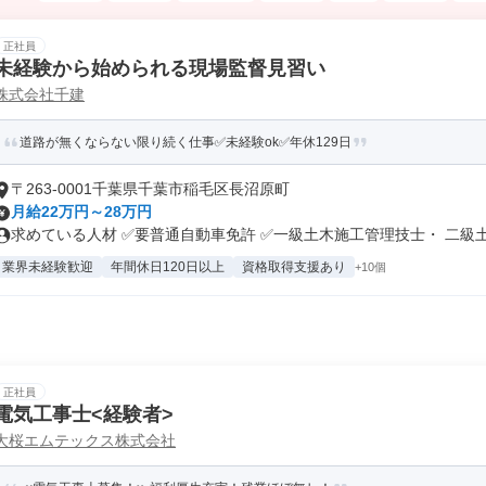
正社員
未経験から始められる現場監督見習い
株式会社千建
道路が無くならない限り続く仕事✅未経験ok✅年休129日
〒263-0001千葉県千葉市稲毛区長沼原町
月給22万円～28万円
求めている人材 ✅要普通自動車免許 ✅一級土木施工管理技士・ 二級土.
業界未経験歓迎
年間休日120日以上
資格取得支援あり
+10個
正社員
電気工事士<経験者>
大桜エムテックス株式会社