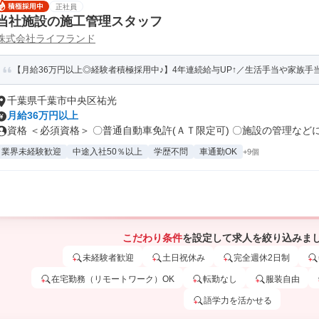
正社員
当社施設の施工管理スタッフ
株式会社ライフランド
【月給36万円以上◎経験者積極採用中♪】4年連続給与UP↑／生活手当や家族手当
千葉県千葉市中央区祐光
月給36万円以上
資格 ＜必須資格＞ 〇普通自動車免許(ＡＴ限定可) 〇施設の管理などに.
業界未経験歓迎
中途入社50％以上
学歴不問
車通勤OK
+9個
こだわり条件
を設定して求人を絞り込みま
未経験者歓迎
土日祝休み
完全週休2日制
在宅勤務（リモートワーク）OK
転勤なし
服装自由
語学力を活かせる