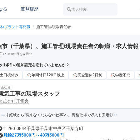
なる
閲覧履歴
求人検索
土木/プラント専門職
/
施工管理/現場責任者
葉市（千葉県）、施工管理/現場責任者の転職・求人情報
件
1
〜
100
件目を表示中
わり条件の追加設定を忘れていませんか？
土日祝休み
年間休日120日以上
完全週休2日制
学歴不問
正社員
電気工事の現場スタッフ
株式会社旺電舎
未経験から“将来なくならない仕事”へ。資格取得で収入も安定◎
〒260-0844千葉県千葉市中央区千葉寺町
月給27万5000円～40万5000円