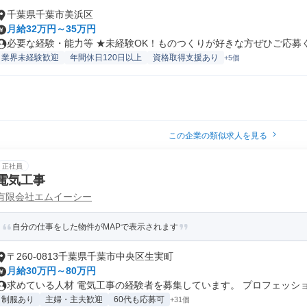
千葉県千葉市美浜区
月給32万円～35万円
必要な経験・能力等 ★未経験OK！ものつくりが好きな方ぜひご応募くだ
業界未経験歓迎
年間休日120日以上
資格取得支援あり
+5個
この企業の類似求人を見る
正社員
電気工事
有限会社エムイーシー
自分の仕事をした物件がMAPで表示されます
〒260-0813千葉県千葉市中央区生実町
月給30万円～80万円
求めている人材 電気工事の経験者を募集しています。 プロフェッショナ
制服あり
主婦・主夫歓迎
60代も応募可
+31個