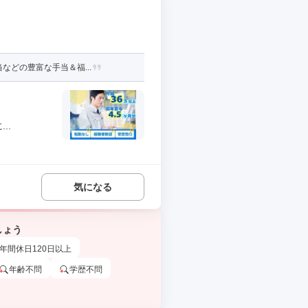
などの豊富な手当＆福...
..
気になる
しょう
年間休日120日以上
年齢不問
学歴不問