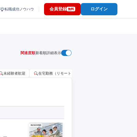
会員登録
ログイン
転職成功ノウハウ
無料
関連度順
新着順
詳細表示
未経験者歓迎
在宅勤務（リモートワーク）OK
家賃補助・住宅手当