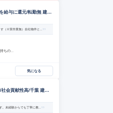
を給与に還元/転勤無 建築
（※実作業無）自社物件と...
ちの...
気になる
/社会貢献性高/千葉 建築
。未経験からでも丁寧に教...