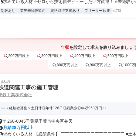
求めている人材 ⭐ゼロから技術職デビューしたい方歓迎！ ⭐未経験から国
制服あり
業界未経験歓迎
資格取得支援あり
フリーター歓迎
+17個
年収
を設定して求人を絞り込みましょ
200万円以上
300万円以上
400万円以上
500万円以上
800万円以上
900万円以上
1000
正社員
鉄道関連工事の施工管理
東鉄工業株式会社
＜経験者募集＞土日休◎年休126日◎残業少◎年収953万円
〒260-0045千葉県千葉市中央区弁天
月給28万円以上
求めている人材 【必須条件】 ￣￣￣￣￣￣￣￣￣￣￣￣￣￣￣ ■土木・