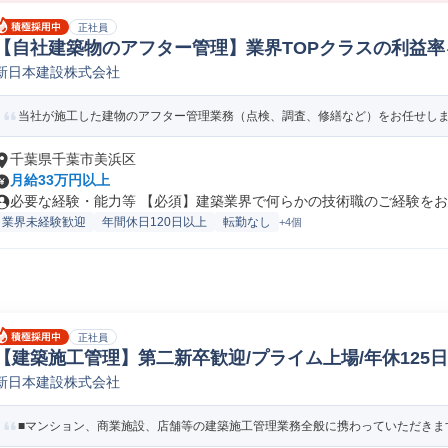
正社員
【自社建築物のアフター管理】業界TOPクラスの利益率
新日本建設株式会社
アフターサービス/フィールドエンジニア
当社が施工した建物のアフター管理業務（点検、調査、修繕など）をお任せします
千葉県千葉市美浜区
月給33万円以上
必要な経験・能力等 【必須】建築業界で何らかの技術職のご経験をお持
業界未経験歓迎
年間休日120日以上
転勤なし
+4個
正社員
【建築施工管理】第二新卒歓迎/プライム上場/年休125日
新日本建設株式会社
施工管理
■マンション、商業施設、店舗等の建築施工管理業務全般に携わっていただきます