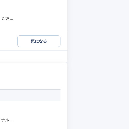
さ...
気になる
ル...