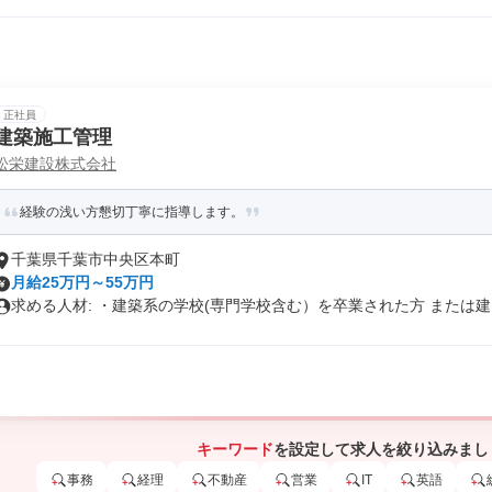
正社員
建築施工管理
松栄建設株式会社
経験の浅い方懇切丁寧に指導します。
千葉県千葉市中央区本町
月給25万円～55万円
求める人材: ・建築系の学校(専門学校含む）を卒業された方 または建..
キーワード
を設定して求人を絞り込みまし
事務
経理
不動産
営業
IT
英語