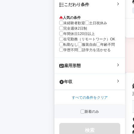
こだわり条件
人気の条件
未経験者歓迎
土日祝休み
完全週休2日制
年間休日120日以上
在宅勤務（リモートワーク）OK
転勤なし
服装自由
年齢不問
学歴不問
語学力を活かせる
雇用形態
年収
すべての条件をクリア
新着のみ
検索