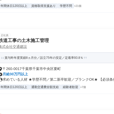
年間休日120日以上
資格取得支援あり
学歴不問
+21個
正社員
鉄道工事の土木施工管理
株式会社交通建設
賞与昨年度実績8ヵ月分／設立75年の安定／定着率93.8％
〒260-0017千葉県千葉市中央区要町
月給30万円以上
求めている人材 ★学歴不問／第二新卒歓迎／ブランクOK★ 【必須条件.
年間休日120日以上
通勤交通費全額支給
経験者歓迎
+7個