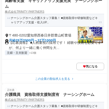
高齢者支援 キャリアアップ支援充実 ナーシングホー
ム
株式会社TRINITY PARTNERS
ナーシングホーム介護スタッフ募集！ ■資格取得や研修制度などキ
ャリアアップ支援・収入UP...
〒480-0202愛知県西春日井郡豊山町豊場
月給29万2000円～37万1000円
【応募資格】 ■人柄重視の採用です！ 経験や技術も必要です
が、何より一緒に働く仲間を大...
主婦・主夫歓迎
+13個
気になる
この企業の類似求人を見る
正社員
介護職員 資格取得支援制度有 ナーシングホーム
株式会社TRINITY PARTNERS
ナーシングホーム介護スタッフ募集！ ■資格取得や研修制度などキ