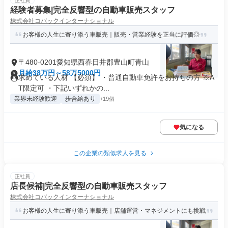
正社員
経験者募集|完全反響型の自動車販売スタッフ
株式会社コバックインターナショナル
お客様の人生に寄り添う車販売｜販売・営業経験を正当に評価◎
〒480-0201愛知県西春日井郡豊山町青山
月給38万円～58万5000円
求めている人材 【必須】 ・普通自動車免許をお持ちの方 ※A
T限定可 ・下記いずれかの...
業界未経験歓迎
歩合給あり
+19個
気になる
この企業の類似求人を見る
正社員
店長候補|完全反響型の自動車販売スタッフ
株式会社コバックインターナショナル
お客様の人生に寄り添う車販売｜店舗運営・マネジメントにも挑戦