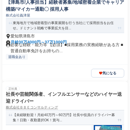
【津島市/人事担当】経験者募集/地域密着企業でキャリア
構築/マイカー通勤〇 採用人事
株式会社義津屋
東海地方で地域密着型の事業展開を行う当社にて採用担当をお任
せ。ドミナント戦略で事業拡大を目...
愛知県津島市
月給30万4000円～37万1000円
必要な経験・能力等 【必須】■採用業務の実務経験がある方 ■
普通自動車免許をお持ちの...
退職金あり
気になる
正社員
社長や芸能関係者、インフルエンサーなどのハイヤー送
迎ドライバー
株式会社ＢＢＥコンサルティング
【未経験歓迎！月給40万円～60万円】社長や役員のドライバー募
集！日勤・夜勤選択OK！賞与...