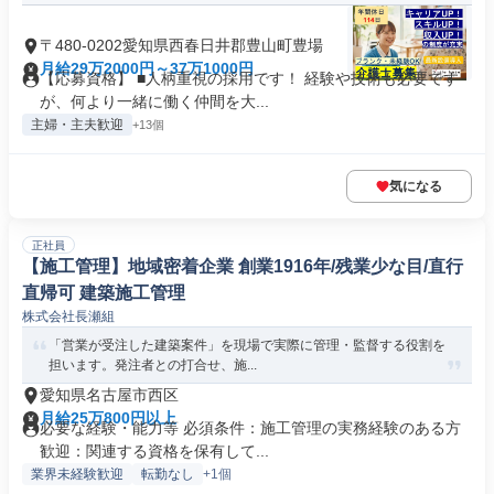
〒480-0202愛知県西春日井郡豊山町豊場
月給29万2000円～37万1000円
【応募資格】 ■人柄重視の採用です！ 経験や技術も必要です
が、何より一緒に働く仲間を大...
主婦・主夫歓迎
+13個
気になる
正社員
【施工管理】地域密着企業 創業1916年/残業少な目/直行
直帰可 建築施工管理
株式会社長瀬組
「営業が受注した建築案件」を現場で実際に管理・監督する役割を
担います。発注者との打合せ、施...
愛知県名古屋市西区
月給25万800円以上
必要な経験・能力等 必須条件：施工管理の実務経験のある方
歓迎：関連する資格を保有して...
業界未経験歓迎
転勤なし
+1個