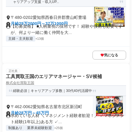
ャリアアップ支援・収入UP...
〒480-0202愛知県西春日井郡豊山町豊場
月給29万2000円～37万1000円
【応募資格】 ■人柄重視の採用です！ 経験や技術も必要です
が、何より一緒に働く仲間を大...
主婦・主夫歓迎
+13個
気になる
正社員
工具買取王国のエリアマネージャー・SV候補
株式会社買取王国
経験必須｜キャリアアップ多数｜30代40代活躍中
〒462-0062愛知県名古屋市北区新沼町
月給28万円～45万円
求めている人材 ＼マネジメント経験者歓迎！／ ✓マネジメン
ト経験(1年以上)ある方 ✓...
制服あり
業界未経験歓迎
+25個