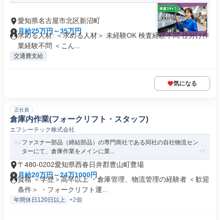
愛知県名古屋市北区新沼町
月給25万円～35万円
求める人材: ＜求める人材＞ 未経験OK 検査経験不問 仕分け作
業経験不問 ＜こん...
交通費支給
気になる
正社員
倉庫内作業(フォークリフト・スタッフ)
エフシーテック株式会社
ファスナー部品（締結部品）の専門商社である同社の自社物流セン
ターにて、倉庫作業をメインに業...
〒480-0202愛知県西春日井郡豊山町豊場
月給20万円～24万1000円
資格 ＜学歴＞高卒以上 ・倉庫管理、物流管理の経験者 ＜歓迎
条件＞ ・フォークリフト運...
年間休日120日以上
+2個