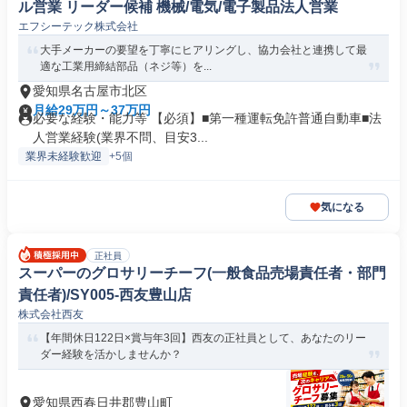
ル営業 リーダー候補 機械/電気/電子製品法人営業
エフシーテック株式会社
大手メーカーの要望を丁寧にヒアリングし、協力会社と連携して最
適な工業用締結部品（ネジ等）を...
愛知県名古屋市北区
月給29万円～37万円
必要な経験・能力等 【必須】■第一種運転免許普通自動車■法
人営業経験(業界不問、目安3...
業界未経験歓迎
+5個
気になる
正社員
スーパーのグロサリーチーフ(一般食品売場責任者・部門
責任者)/SY005-西友豊山店
株式会社西友
【年間休日122日×賞与年3回】西友の正社員として、あなたのリー
ダー経験を活かしませんか？
愛知県西春日井郡豊山町