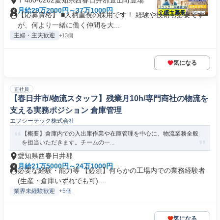
〒480-0202愛知県西春日井郡豊山町豊場
月給29万2000円～37万1000円
【応募資格】 ■人柄重視の採用です！ 経験や技術も必要です
が、何より一緒に働く仲間を大...
主婦・主夫歓迎
+13個
気になる
正社員
【春日井市/物流スタッフ】残業月10h/専門商社の物流を
支える実務ポジション 倉庫管理
エフシーテック株式会社
【概要】倉庫内での入出庫作業や在庫管理を中心に、物流業務全般
を担当いただきます。チームの一...
愛知県西春日井郡
月給21万5000円～24万1000円
必要な経験・能力等 【必須】何らかの工場内での業務経験者
(生産・倉庫いずれでも可) ...
業界未経験歓迎
+5個
気になる