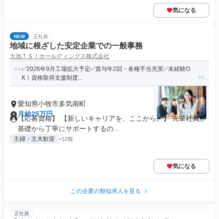
気になる
NEW
正社員
地域に根ざした安定企業での一般事務
大池ＴＳＩホールディングス株式会社
✅️2026年9月工場拡大予定✅️賞与年2回・各種手当充実✅️未経験O
K！資格取得支援制度...
愛知県小牧市多気南町
月給25万円
【応募資格】 【新しいキャリアを、ここから。】 先輩社員が
基礎から丁寧にサポートするの...
主婦・主夫歓迎
+12個
気になる
この企業の類似求人を見る
正社員