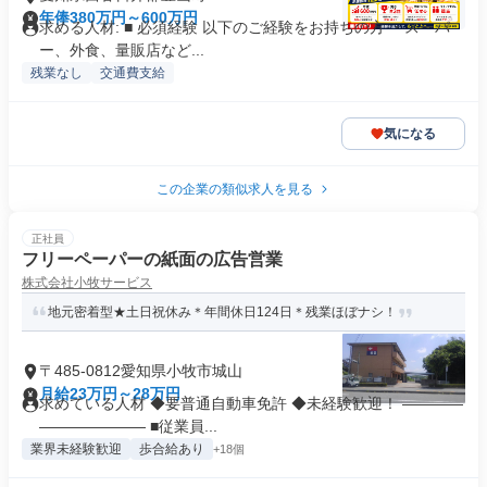
年俸380万円～600万円
求める人材: ■ 必須経験 以下のご経験をお持ちの方 ・スーパ
ー、外食、量販店など...
残業なし
交通費支給
気になる
この企業の類似求人を見る
正社員
フリーペーパーの紙面の広告営業
株式会社小牧サービス
地元密着型★土日祝休み＊年間休日124日＊残業ほぼナシ！
〒485-0812愛知県小牧市城山
月給23万円～28万円
求めている人材 ◆要普通自動車免許 ◆未経験歓迎！ ――――
――――――― ■従業員...
業界未経験歓迎
歩合給あり
+18個