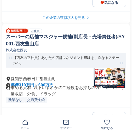
気になる
この企業の類似求人を見る
正社員
スーパーの店舗マネジャー候補(副店長・売場責任者)/SY
001-西友豊山店
株式会社西友
【西友の正社員】あなたの店舗マネジメント経験を、次なるステー
ジへ。
愛知県西春日井郡豊山町
年俸310万円～600万円
求める人材: 以下いずれかのご経験をお持ちの方 ・スーパー、
量販店、外食、ドラッグ...
残業なし
交通費支給
気になる
ホーム
オファー
気になる