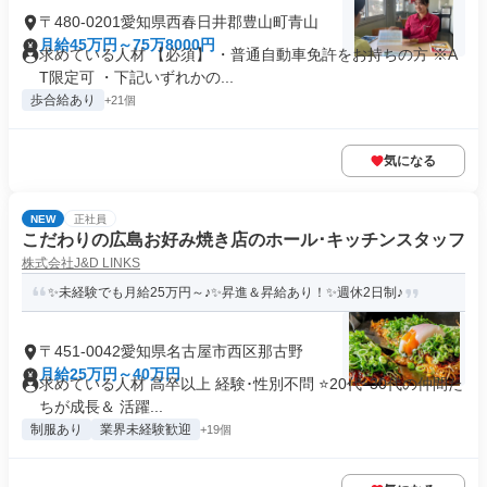
〒480-0201愛知県西春日井郡豊山町青山
月給45万円～75万8000円
求めている人材 【必須】 ・普通自動車免許をお持ちの方 ※A
T限定可 ・下記いずれかの...
歩合給あり
+21個
気になる
NEW
正社員
こだわりの広島お好み焼き店のホール･キッチンスタッフ
株式会社J&D LINKS
✨未経験でも月給25万円～♪✨昇進＆昇給あり！✨週休2日制♪
〒451-0042愛知県名古屋市西区那古野
月給25万円～40万円
求めている人材 高卒以上 経験･性別不問 ⭐20代･30代の仲間た
ちが成長＆ 活躍...
制服あり
業界未経験歓迎
+19個