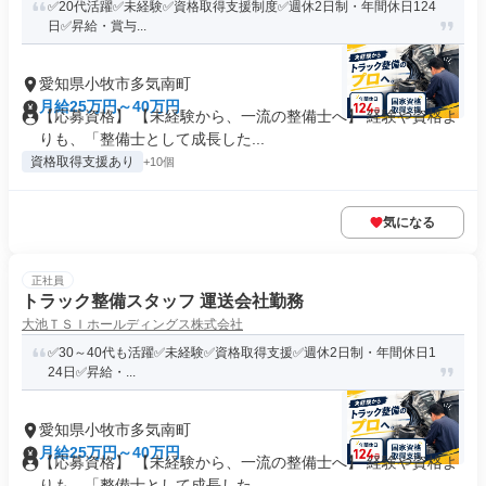
✅️20代活躍✅️未経験✅️資格取得支援制度✅️週休2日制・年間休日124
日✅️昇給・賞与...
愛知県小牧市多気南町
月給25万円～40万円
【応募資格】 【未経験から、一流の整備士へ】 経験や資格よ
りも、「整備士として成長した...
資格取得支援あり
+10個
気になる
正社員
トラック整備スタッフ 運送会社勤務
大池ＴＳＩホールディングス株式会社
✅️30～40代も活躍✅️未経験✅️資格取得支援✅️週休2日制・年間休日1
24日✅️昇給・...
愛知県小牧市多気南町
月給25万円～40万円
【応募資格】 【未経験から、一流の整備士へ】 経験や資格よ
りも、「整備士として成長した...