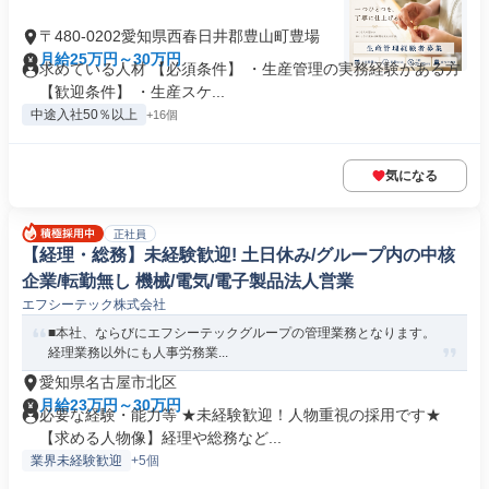
〒480-0202愛知県西春日井郡豊山町豊場
月給25万円～30万円
求めている人材 【必須条件】 ・生産管理の実務経験がある方
【歓迎条件】 ・生産スケ...
中途入社50％以上
+16個
気になる
正社員
【経理・総務】未経験歓迎! 土日休み/グループ内の中核
企業/転勤無し 機械/電気/電子製品法人営業
エフシーテック株式会社
■本社、ならびにエフシーテックグループの管理業務となります。
経理業務以外にも人事労務業...
愛知県名古屋市北区
月給23万円～30万円
必要な経験・能力等 ★未経験歓迎！人物重視の採用です★
【求める人物像】経理や総務など...
業界未経験歓迎
+5個