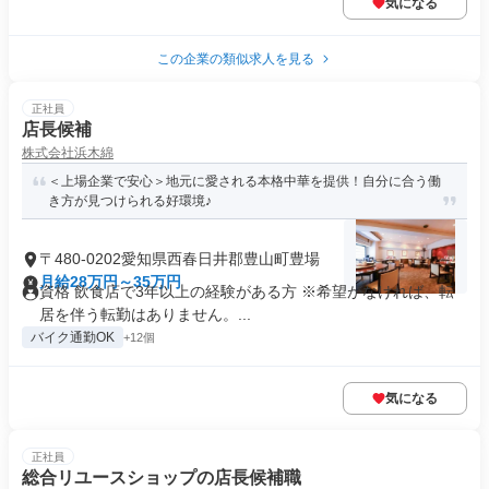
気になる
この企業の類似求人を見る
正社員
店長候補
株式会社浜木綿
＜上場企業で安心＞地元に愛される本格中華を提供！自分に合う働
き方が見つけられる好環境♪
〒480-0202愛知県西春日井郡豊山町豊場
月給28万円～35万円
資格 飲食店で3年以上の経験がある方 ※希望がなければ、転
居を伴う転勤はありません。...
バイク通勤OK
+12個
気になる
正社員
総合リユースショップの店長候補職