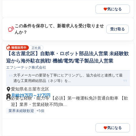
気になる
この条件を保存して、新着求人を受け取りませ
受け取る
んか？
正社員
【名古屋北区】自動車・ロボット部品法人営業 未経験歓
迎から海外駐在挑戦! 機械/電気/電子製品法人営業
エフシーテック株式会社
大手メーカーの要望を丁寧にヒアリングし、協力会社と連携して最
適な工業用締結部品（ネジ等）を...
愛知県名古屋市北区
月給29万円～37万円
必要な経験・能力等 【必須】第一種運転免許普通自動車 【歓
迎】業界・営業経験不問(Bt...
業界未経験歓迎
+5個
気になる