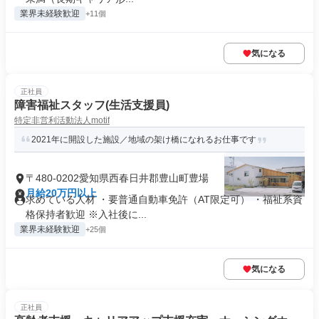
業界未経験歓迎
+11個
気になる
正社員
障害福祉スタッフ(生活支援員)
特定非営利活動法人motif
2021年に開設した施設／地域の架け橋になれるお仕事です
〒480-0202愛知県西春日井郡豊山町豊場
月給20万円以上
求めている人材 ・要普通自動車免許（AT限定可） ・福祉系資
格保持者歓迎 ※入社後に...
業界未経験歓迎
+25個
気になる
正社員