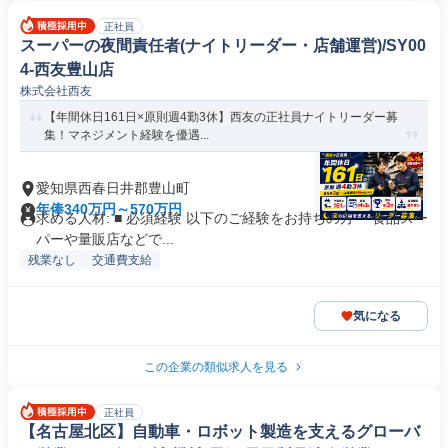
正社員
スーパーの夜間責任者(ナイトリーダー・店舗運営)/SY00
4-西友豊山店
株式会社西友
【年間休日161日×原則週4勤3休】西友の正社員ナイトリーダー募
集！マネジメント経験を優遇...
愛知県西春日井郡豊山町
年俸340万円～570万円
求める人材: ■ 必須経験 以下のご経験をお持ちの方 ・食品スー
パーや量販店などで...
残業なし
交通費支給
気になる
この企業の類似求人を見る
正社員
【名古屋北区】自動車・ロボット製造を支えるグローバ