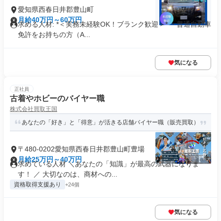
愛知県西春日井郡豊山町
月給40万円～60万円
求める人材: *＜実務未経験OK！ブランク歓迎＞* ・普通自動車
免許をお持ちの方（A...
気になる
正社員
古着やホビーのバイヤー職
株式会社買取王国
あなたの「好き」と「得意」が活きる店舗バイヤー職（販売買取）
〒480-0202愛知県西春日井郡豊山町豊場
月給25万円～40万円
求めている人材 ＼あなたの「知識」が最高の武器になりま
す！ ／ 大切なのは、商材への...
資格取得支援あり
+24個
気になる