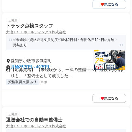
気になる
正社員
トラック点検スタッフ
大池ＴＳＩホールディングス株式会社
✅️未経験✅️資格取得支援制度✅️週休2日制・年間休日124日✅️昇給・
賞与あり
愛知県小牧市多気南町
月給25万円～40万円
【応募資格】 【未経験から、一流の整備士へ】 経験や資格よ
りも、「整備士として成長した...
資格取得支援あり
+10個
気になる
正社員
運送会社での自動車整備士
大池ＴＳＩホールディングス株式会社