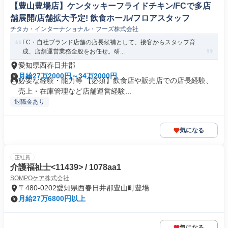
【豊山豊場店】ケンタッキーフライドチキン/FCで多店
舗展開/店舗拡大予定! 飲食ホール/フロアスタッフ
チタカ・インターナショナル・フーズ株式会社
FC・自社ブランド店舗の店長候補として、接客からスタッフ育
成、店舗運営業務全般をお任せ。研...
愛知県西春日井郡
月給27万2000円～34万2000円
必要な経験・能力等 【必須】飲食店や販売店での店長経験、
売上・在庫管理など店舗運営経験...
退職金あり
気になる
正社員
介護福祉士<11439> / 1078aa1
SOMPOケア株式会社
〒480-0202愛知県西春日井郡豊山町豊場
月給27万6800円以上
気になる