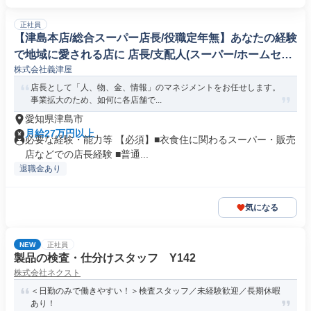
正社員
【津島本店/総合スーパー店長/役職定年無】あなたの経験
で地域に愛される店に 店長/支配人(スーパー/ホームセン
株式会社義津屋
ター)
店長として「人、物、金、情報」のマネジメントをお任せします。
事業拡大のため、如何に各店舗で...
愛知県津島市
月給27万円以上
必要な経験・能力等 【必須】■衣食住に関わるスーパー・販売
店などでの店長経験 ■普通...
退職金あり
気になる
NEW
正社員
製品の検査・仕分けスタッフ Y142
株式会社ネクスト
＜日勤のみで働きやすい！＞検査スタッフ／未経験歓迎／長期休暇
あり！