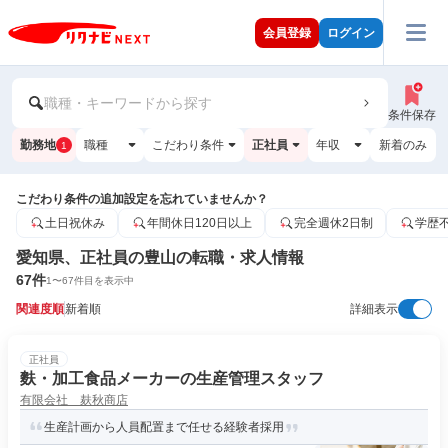
会員登録
ログイン
職種・キーワードから探す
条件保存
勤務地
職種
こだわり条件
正社員
年収
新着のみ
1
こだわり条件の追加設定を忘れていませんか？
土日祝休み
年間休日120日以上
完全週休2日制
学歴
愛知県、正社員の豊山の転職・求人情報
67
件
1
〜
67
件目を表示中
関連度順
新着順
詳細表示
正社員
麩・加工食品メーカーの生産管理スタッフ
有限会社 麸秋商店
生産計画から人員配置まで任せる経験者採用