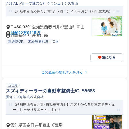
介護のEグループ株式会社 グランエミシス豊山
【未経験者も応募可】賞与年2回：計 2.00ヶ月分（前年度実績）！
〒480-0201愛知県西春日井郡豊山町青山
月給22万8115円
応募条件 初任者研修
車通勤OK
未経験者歓迎
+2個
気になる
この企業の類似求人を見る
正社員
スズキディーラーの自動車整備士/C_55688
愛知スズキ販売株式会社
【愛知県西春日井郡×自動車整備士】スズキから自動車業界デビュ
ー！しっかりサポートします！
愛知県西春日井郡豊山町豊場