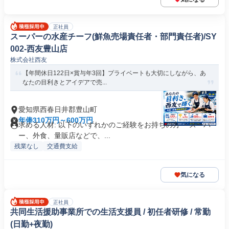
正社員
スーパーの水産チーフ(鮮魚売場責任者・部門責任者)/SY
002-西友豊山店
株式会社西友
【年間休日122日×賞与年3回】プライベートも大切にしながら、あ
なたの目利きとアイデアで売...
愛知県西春日井郡豊山町
年俸310万円～600万円
求める人材: 以下のいずれかのご経験をお持ちの方 ・スーパ
ー、外食、量販店などで、...
残業なし
交通費支給
気になる
正社員
共同生活援助事業所での生活支援員 / 初任者研修 / 常勤
(日勤+夜勤)