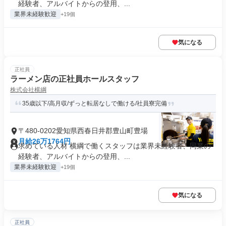
経験者、アルバイトからの登用、...
業界未経験歓迎
+19個
気になる
正社員
ラーメン店の正社員ホールスタッフ
株式会社横綱
35歳以下/高月収/ずっと転居なしで働ける/社員寮完備
〒480-0202愛知県西春日井郡豊山町豊場
月給26万1764円
求めている人材 横綱で働くスタッフは業界未経験者、同業の
経験者、アルバイトからの登用、...
業界未経験歓迎
+19個
気になる
正社員