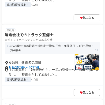
資格取得支援あり
+10個
気になる
正社員
運送会社でのトラック整備士
大池ＴＳＩホールディングス株式会社
✅️未経験✅️資格取得支援制度✅️週休2日制・年間休日124日✅️昇給・
賞与あり
愛知県小牧市多気南町
月給25万円～40万円
【応募資格】 【未経験から、一流の整備士へ】 経験や資格よ
りも、「整備士として成長した...
資格取得支援あり
+10個
気になる