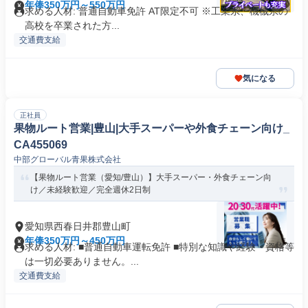
年俸350万円～550万円
求める人材: 普通自動車免許 AT限定不可 ※工業系、機械系の
高校を卒業された方...
交通費支給
気になる
正社員
果物ルート営業|豊山|大手スーパーや外食チェーン向け_
CA455069
中部グローバル青果株式会社
【果物ルート営業（愛知/豊山）】大手スーパー・外食チェーン向
け／未経験歓迎／完全週休2日制
愛知県西春日井郡豊山町
年俸350万円～450万円
求める人材: ■普通自動車運転免許 ■特別な知識や経験・資格等
は一切必要ありません。...
交通費支給