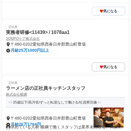
気になる
正社員
実務者研修<11439> / 1078aa1
SOMPOケア株式会社
〒480-0202愛知県西春日井郡豊山町豊場
月給25万1000円以上
気になる
正社員
ラーメン店の正社員キッチンスタッフ
株式会社横綱
35歳以下/高月収/ずっと転居なしで働ける/社員寮完備
〒480-0202愛知県西春日井郡豊山町豊場
月給26万1764円
求めている人材 横綱で働くスタッフは業界未経験者、同業の