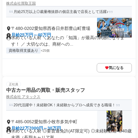
株式会社買取王国
月給25万以上◎裁量権抜群の個店主義で店長として活躍♪
〒480-0202愛知県西春日井郡豊山町豊場
月給25万円～40万円
求めている人材 ＼あなたの「知識」が最高の武器になりま
す！ ／ 大切なのは、商材への...
資格取得支援あり
+25個
気になる
正社員
中古カー用品の買取・販売スタッフ
株式会社 アタックス
20代活躍中！未経験OK！未経験からプロへ成長できる職場！
〒485-0052愛知県小牧市多気中町
月給22万7000円～30万円
求めている人材 ◎要普通免許(AT限定可) ◎未経験歓迎 ◎40歳
未満（長期キャリア形...