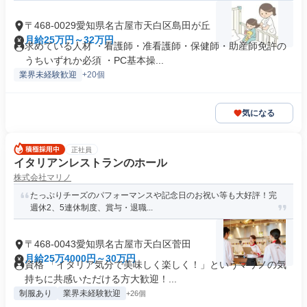
〒468-0029愛知県名古屋市天白区島田が丘
月給25万円～32万円
求めている人材 ・看護師・准看護師・保健師・助産師免許の
うちいずれか必須 ・PC基本操...
業界未経験歓迎
+20個
気になる
正社員
イタリアンレストランのホール
株式会社マリノ
たっぷりチーズのパフォーマンスや記念日のお祝い等も大好評！完
週休2、5連休制度、賞与・退職...
〒468-0043愛知県名古屋市天白区菅田
月給25万4000円～30万円
資格 「イタリア気分で美味しく楽しく！」というマリノの気
持ちに共感いただける方大歓迎！...
制服あり
業界未経験歓迎
+26個