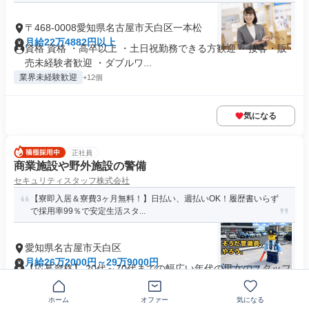
〒468-0008愛知県名古屋市天白区一本松
月給22万4882円以上
資格 資格 ・高卒以上 ・土日祝勤務できる方歓迎 ・接客・販
売未経験者歓迎 ・ダブルワ...
業界未経験歓迎
+12個
気になる
正社員
商業施設や野外施設の警備
セキュリティスタッフ株式会社
【寮即入居＆寮費3ヶ月無料！】日払い、週払いOK！履歴書いらず
で採用率99％で安定生活スタ...
愛知県名古屋市天白区
月給26万2000円～29万9000円
【応募資格】 20代～70代までの幅広い年代の男女のスタッフ
が活躍中。 ■未経験の方...
主婦・主夫歓迎
+14個
ホーム
オファー
気になる