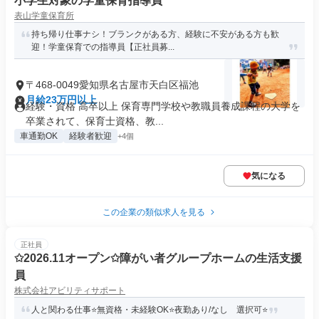
小学生対象の学童保育指導員
表山学童保育所
持ち帰り仕事ナシ！ブランクがある方、経験に不安がある方も歓
迎！学童保育での指導員【正社員募...
〒468-0049愛知県名古屋市天白区福池
月給23万円以上
経験・資格 高卒以上 保育専門学校や教職員養成課程の大学を
卒業されて、保育士資格、教...
車通勤OK
経験者歓迎
+4個
気になる
この企業の類似求人を見る
正社員
✩2026.11オープン✩障がい者グループホームの生活支援
員
株式会社アビリティサポート
人と関わる仕事⭐無資格・未経験OK⭐夜勤あり/なし 選択可⭐