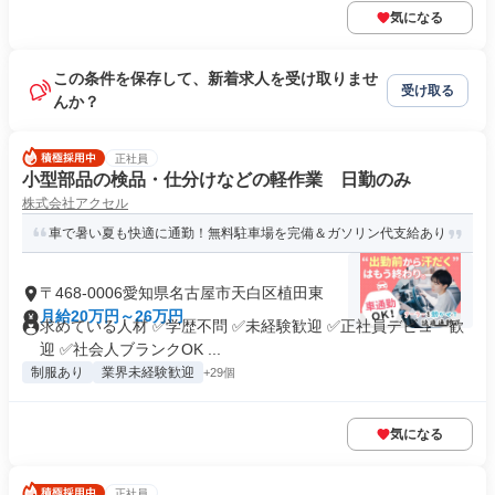
気になる
この条件を保存して、新着求人を受け取りませ
受け取る
んか？
正社員
小型部品の検品・仕分けなどの軽作業 日勤のみ
株式会社アクセル
車で暑い夏も快適に通勤！無料駐車場を完備＆ガソリン代支給あり
〒468-0006愛知県名古屋市天白区植田東
月給20万円～26万円
求めている人材 ✅学歴不問 ✅未経験歓迎 ✅正社員デビュー歓
迎 ✅社会人ブランクOK ...
制服あり
業界未経験歓迎
+29個
気になる
正社員