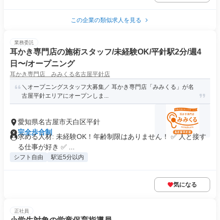
この企業の類似求人を見る
業務委託
耳かき専門店の施術スタッフ/未経験OK/平針駅2分/週4
日〜/オープニング
耳かき専門店 みみくる名古屋平針店
＼オープニングスタッフ大募集／ 耳かき専門店「みみくる」が名
古屋平針エリアにオープンしま...
愛知県名古屋市天白区平針
完全歩合制
求める人材: 未経験OK！年齢制限はありません！ ✅ 人と接す
る仕事が好き ✅ ...
シフト自由
駅近5分以内
気になる
正社員