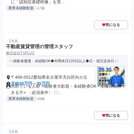
に「認知症基礎研修」を受...
業界未経験歓迎
+17個
気になる
正社員
不動産賃貸管理の管理スタッフ
株式会社T'sPLUS
経験者優遇・未経験OK◆年間休日120日以上◆日・祝日定休日
〒468-0012愛知県名古屋市天白区向が丘
月給30万円～35万円
求めている人材 ⭐経験者大歓迎・未経験者OK・土曜日勤務で
きる方⭐ 〈必須条件〉 〇...
業界未経験歓迎
+28個
気になる
正社員