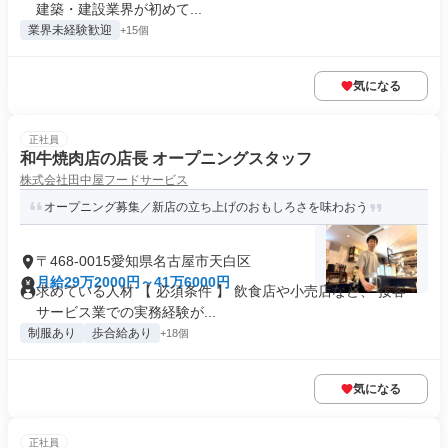
建築・建設業界が初めて...
業界未経験歓迎
+15個
気になる
正社員
和牛焼肉店の店長 オープニングスタッフ
株式会社田中屋フードサービス
オープニング募集／新店の立ち上げのおもしろさを味わおう
〒468-0015愛知県名古屋市天白区
月給29万2000円～41万6000円
求めている人材 【 必須条件 】 飲食店や小売店など、 接客・
サービス業での実務経験が...
制服あり
歩合給あり
+18個
気になる
正社員