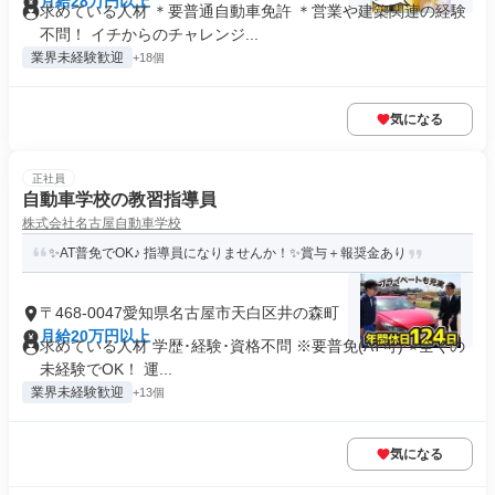
月給28万円以上
求めている人材 ＊要普通自動車免許 ＊営業や建築関連の経験
不問！ イチからのチャレンジ...
業界未経験歓迎
+18個
気になる
正社員
自動車学校の教習指導員
株式会社名古屋自動車学校
✨AT普免でOK♪ 指導員になりませんか！✨賞与＋報奨金あり
〒468-0047愛知県名古屋市天白区井の森町
月給20万円以上
求めている人材 学歴･経験･資格不問 ※要普免(AT可) ⭐全くの
未経験でOK！ 運...
業界未経験歓迎
+13個
気になる