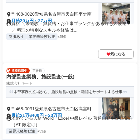
〒468-0020愛知県名古屋市天白区平針南
月給20万円～27万円
資格 ＼未経験・無資格・お仕事ブランクがある方も大歓迎！
／ 料理の特別なスキルや経験は...
制服あり
業界未経験歓迎
+25個
気になる
正社員
内部監査業務、施設監査(一般)
株式会社キート
本部事務の⽴場から、施設運営の点検・確認をサポートする仕事
〒468-0031愛知県名古屋市天白区高宮町
月給21万6400円～23万円
求めている人材 Word・Excel 中級レベル 普通⾃動⾞運転免許
（AT 限定可） ...
業界未経験歓迎
+33個