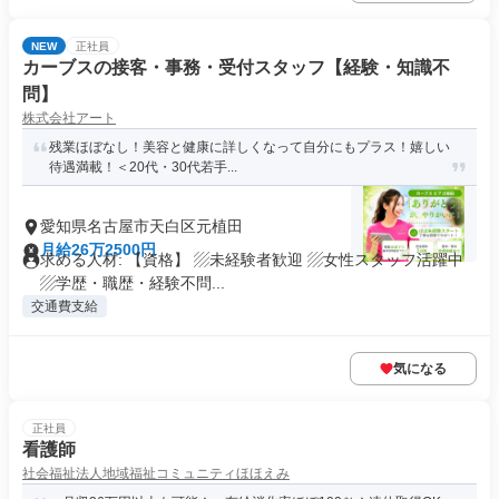
NEW
正社員
カーブスの接客・事務・受付スタッフ【経験・知識不
問】
株式会社アート
残業ほぼなし！美容と健康に詳しくなって自分にもプラス！嬉しい
待遇満載！＜20代・30代若手...
愛知県名古屋市天白区元植田
月給26万2500円
求める人材: 【資格】 ▨未経験者歓迎 ▨女性スタッフ活躍中
▨学歴・職歴・経験不問...
交通費支給
気になる
正社員
看護師
社会福祉法人地域福祉コミュニティほほえみ