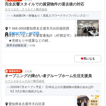
完全反響スタイルでの賃貸物件の退去後の対応
スリーエス・クリエイト株式会社
＜未経験OK＞研修あり！高収入でワークライフバランス◎
〒468-0058愛知県名古屋市天白区植田西
月給32万円～40万円
求めている人材 ※要普通免許（AT限定可） 未経験者歓迎！
★見積もりや提案などの経...
業界未経験歓迎
+19個
気になる
正社員
オープニングの障がい者グループホーム生活支援員
ソーシャルインクルー株式会社
2026年7月オープン予定！【1年以上の介護経験or資格があればO
K】3大介助の負担少なめ...
愛知県名古屋市天白区原