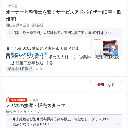
正社員
オーナーと整備士を繋ぐサービスアドバイザー(旧車・欧
州車)
岩山自動車企画有限会社
旧車・欧州車専門／未経験歓迎／専門知識不要／毎週2日休み
〒468-0002愛知県名古屋市天白区焼山
月給25万円～36万円
求めている人材 【ー 求める人材 ー】 ◎業界・職種未経験歓
迎 ◎第二新卒歓迎 ［必...
業界未経験歓迎
+23個
気になる
正社員
メガネの接客・販売スタッフ
株式会社メガネトップ
◆未経験者歓迎◆賞与昇給◎高卒以上・転勤なし・ブランクOK・
残業少なめ・業界No1！