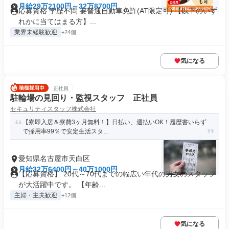
月給29万2100円～32万8700円
応募資格 学歴不問 要普通自動車免許(AT限定可) 【以下のいず
れかに当てはまる方】...
業界未経験歓迎
+24個
気になる
正社員
駐輪場の見回り・監視スタッフ 正社員
セキュリティスタッフ株式会社
【寮即入居＆寮費3ヶ月無料！】日払い、週払いOK！履歴書いらず
で採用率99％で安定生活スタ...
愛知県名古屋市天白区
月給32万6400円～40万1000円
【応募資格】 20代～70代までの幅広い年代の男女のスタッフ
が大活躍中です。 【年齢...
主婦・主夫歓迎
+12個
気になる