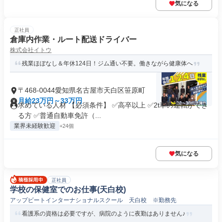
気になる
正社員
倉庫内作業・ルート配送ドライバー
株式会社イトウ
残業ほぼなし＆年休124日！ジム通い不要。働きながら健康体へ
〒468-0044愛知県名古屋市天白区笹原町
月給23万円～33万円
求めている人材 【必須条件】 ✅高卒以上 ✅2t車の運転ができ
る方 ✅普通自動車免許（...
業界未経験歓迎
+24個
気になる
正社員
学校の保健室でのお仕事(天白校)
アップビートインターナショナルスクール 天白校 ※勤務先
看護系の資格は必要ですが、病院のように夜勤はありません♪