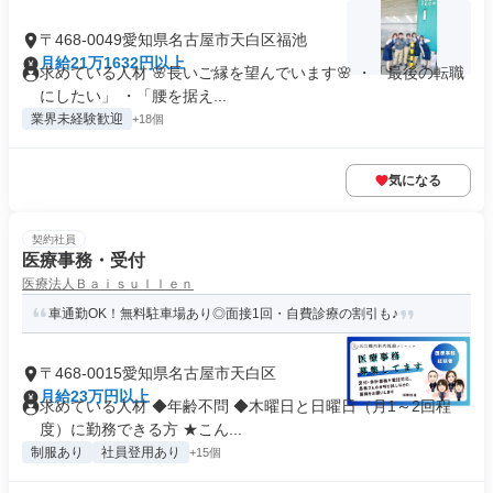
〒468-0049愛知県名古屋市天白区福池
月給21万1632円以上
求めている人材 🌸長いご縁を望んでいます🌸 ・「最後の転職
にしたい」 ・「腰を据え...
業界未経験歓迎
+18個
気になる
契約社員
医療事務・受付
医療法人Ｂａｉｓｕｌｌｅｎ
車通勤OK！無料駐⾞場あり◎面接1回・自費診療の割引も♪
〒468-0015愛知県名古屋市天白区
月給23万円以上
求めている人材 ◆年齢不問 ◆木曜日と日曜日（月1～2回程
度）に勤務できる方 ★こん...
制服あり
社員登用あり
+15個