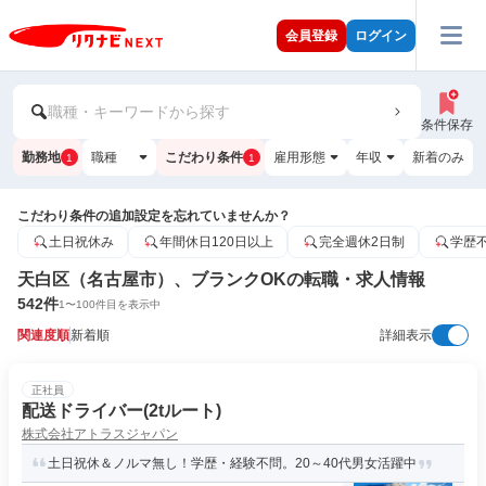
会員登録
ログイン
職種・キーワードから探す
条件保存
勤務地
職種
こだわり条件
雇用形態
年収
新着のみ
1
1
こだわり条件の追加設定を忘れていませんか？
土日祝休み
年間休日120日以上
完全週休2日制
学歴
天白区（名古屋市）、ブランクOKの転職・求人情報
542
件
1
〜
100
件目を表示中
関連度順
新着順
詳細表示
正社員
配送ドライバー(2tルート)
株式会社アトラスジャパン
土日祝休＆ノルマ無し！学歴・経験不問。20～40代男女活躍中