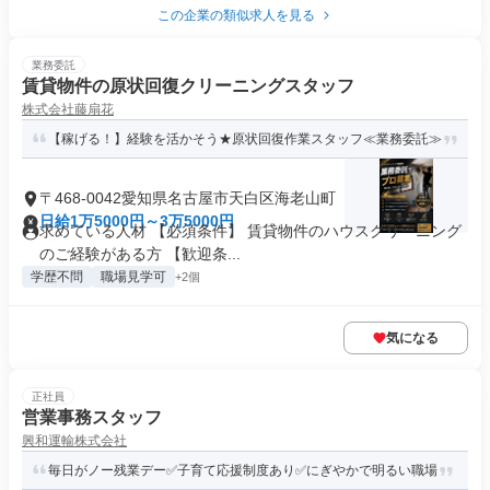
この企業の類似求人を見る
業務委託
賃貸物件の原状回復クリーニングスタッフ
株式会社藤扇花
【稼げる！】経験を活かそう★原状回復作業スタッフ≪業務委託≫
〒468-0042愛知県名古屋市天白区海老山町
日給1万5000円～3万5000円
求めている人材 【必須条件】 賃貸物件のハウスクリーニング
のご経験がある方 【歓迎条...
学歴不問
職場見学可
+2個
気になる
正社員
営業事務スタッフ
興和運輸株式会社
毎日がノー残業デー✅子育て応援制度あり✅にぎやかで明るい職場