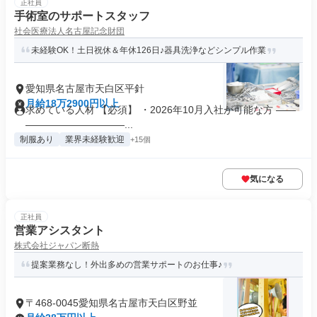
正社員
手術室のサポートスタッフ
社会医療法人名古屋記念財団
未経験OK！土日祝休＆年休126日♪器具洗浄などシンプル作業
愛知県名古屋市天白区平針
月給18万2900円以上
求めている人材 【必須】 ・2026年10月入社が可能な方 ――
――――――――――...
制服あり
業界未経験歓迎
+15個
気になる
正社員
営業アシスタント
株式会社ジャパン断熱
提案業務なし！外出多めの営業サポートのお仕事♪
〒468-0045愛知県名古屋市天白区野並