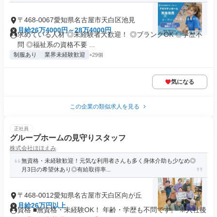
〒468-0067愛知県名古屋市天白区池見
月給26万4000円～28万4000円
求めている人材 ◎未経験者大歓迎！ ◎ブランクOK ◎学歴不
問 ◎福祉系の資格不要 ...
制服あり
業界未経験歓迎
+29個
気になる
この企業の類似求人を見る
正社員
グループホームの見守りスタッフ
株式会社ほほえみ
無資格・未経験歓迎！元気な利用者さんも多く身体介助も少なめ◎
月3日の希望休あり◎有給取得率...
〒468-0012愛知県名古屋市天白区向が丘
月給26万円以上
資格 ■無資格・未経験OK！ 年齢・学歴も不問です。 ※入社後