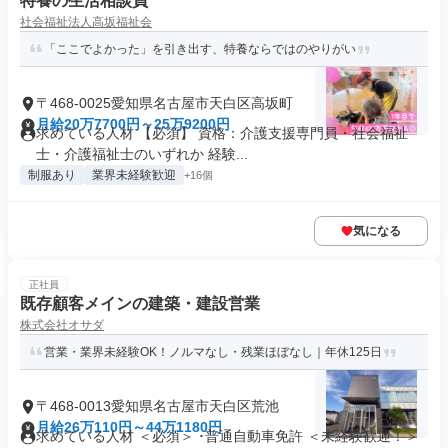
特養の生活相談員
社会福祉法人高坂福祉会
「ここでよかった」を引き出す、特養ならではのやりがい
〒468-0025愛知県名古屋市天白区高坂町
月給20万7700円～25万9200円
求めている人材 【必須】 資格：介護支援専門員・社会福祉
士・介護福祉士のいずれか 経験...
制服あり
業界未経験歓迎
+16個
気になる
正社員
既存顧客メインの建築・建設営業
株式会社オサダ
営業・業界未経験OK！ノルマなし・残業ほぼなし｜年休125日
〒468-0013愛知県名古屋市天白区荒池
月給26万110円～44万1180円
求めている人材 ＜必須＞ ･普通自動車免許 ＜未経験歓迎！＞