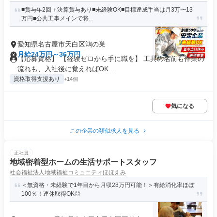
■賞与年2回＋決算賞与あり■未経験OK■目標達成手当は月3万〜13
万円■公共工事メインで将...
愛知県名古屋市天白区鴻の巣
月給24万円～36万円
【応募資格】 【経験ゼロから手に職を】 工具の名前も作業の
流れも、入社後に覚えればOK...
資格取得支援あり
+14個
気になる
この企業の類似求人を見る
正社員
地域密着型ホームの生活サポートスタッフ
社会福祉法人地域福祉コミュニティほほえみ
＜無資格・未経験で1年目から月収28万円可能！＞有給消化率ほぼ
100％！連休取得OK◎