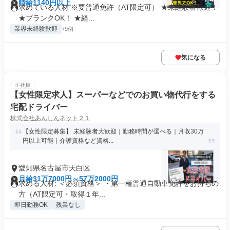
時給1140円以上
求めている人材 ※要普通免許（AT限定可） ★未経験者歓迎！
★ブランクOK！ ★経...
業界未経験歓迎
+9個
気になる
正社員
【女性限定求人】スーパーなどでのお買い物代行をする
宅配ドライバー
株式会社あんしんネット２１
【女性限定募集】 未経験者大歓迎｜勤務時間が選べる｜月収30万
円以上可能｜介護資格など資格...
愛知県名古屋市天白区
月給31万7000円～57万2000円
求める人材: ＜必須資格＞ ・第一種普通自動車免許をお持ちの
方（AT限定可・取得１年...
即日勤務OK
残業なし