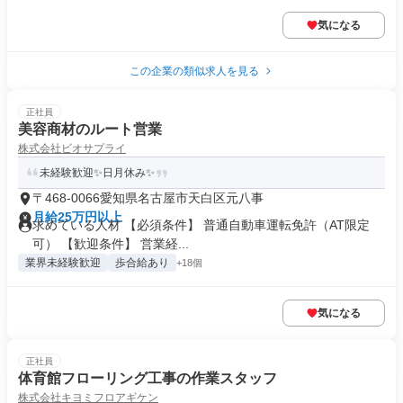
気になる
この企業の類似求人を見る
正社員
美容商材のルート営業
株式会社ビオサプライ
未経験歓迎✨日月休み✨
〒468-0066愛知県名古屋市天白区元八事
月給25万円以上
求めている人材 【必須条件】 普通自動車運転免許（AT限定
可） 【歓迎条件】 営業経...
業界未経験歓迎
歩合給あり
+18個
気になる
正社員
体育館フローリング工事の作業スタッフ
株式会社キヨミフロアギケン