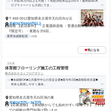
＜月収36万円以上も可能！＞有給消化率ほぼ100％！連休取得OK
◎プライベートも大切にでき...
〒468-0012愛知県名古屋市天白区向が丘
月給30万6000円以上
資格 【必須条件】 ・正看護師資格 ・普通自動車運転免許（A
T限定可） ・夜勤を月6回...
業界未経験歓迎
+18個
気になる
正社員
体育館フローリング施工の工程管理
株式会社キヨミフロアギケン
◼️未経験OK■公共案件中心の安定企業■賞与年2回■資格取得支援◼️
有休も取得しやすく連休...
愛知県名古屋市天白区鴻の巣
月給24万円～36万円
【応募資格】 【未経験からでも始めやすい環境です】 これま
での経験や専門知識は問いませ...