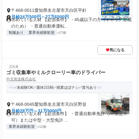
〒468-0011愛知県名古屋市天白区平針
月給24万500円～27万6500円
求めている人材 【必須条件】 ・45歳以下の方（キャリア形成
のため） ・普通自動車運転...
制服あり
業界未経験歓迎
+27個
気になる
正社員
ゴミ収集車やミルクローリー車のドライバー
中京急送株式会社
✅未経験OK✅週休2日制✅残業ほぼナシ✅賞与あり
〒468-0045愛知県名古屋市天白区野並
月給28万円～31万5000円
求めている人材 【必須条件】 ・普通自動車免許（AT限定不
可）または中型・大型免許 ...
業界未経験歓迎
+12個