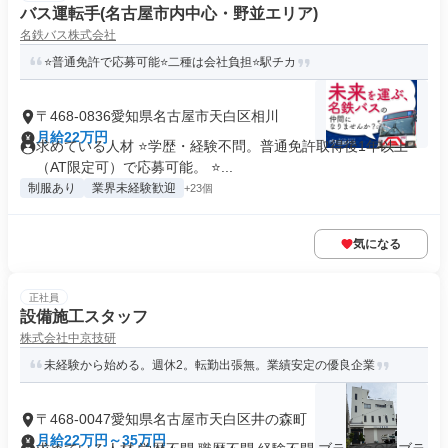
バス運転手(名古屋市内中心・野並エリア)
名鉄バス株式会社
⭐普通免許で応募可能⭐二種は会社負担⭐駅チカ
〒468-0836愛知県名古屋市天白区相川
月給22万円
求めている人材 ⭐学歴・経験不問。普通免許取得後1年以上
（AT限定可）で応募可能。 ⭐...
制服あり
業界未経験歓迎
+23個
気になる
正社員
設備施工スタッフ
株式会社中京技研
未経験から始める。週休2。転勤出張無。業績安定の優良企業
〒468-0047愛知県名古屋市天白区井の森町
月給22万円～35万円