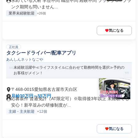
求めている人材 学歴不問 職歴不問 経験不問 ブランクOK ブラ
ンク期間も問いません...
業界未経験歓迎
+26個
気になる
正社員
タクシードライバー/配車アプリ
あんしんネットなごや
未経験活躍中≪ライフスタイルに合わせて勤務時間を選択≫予約の
お客様がメイン！
〒468-0015愛知県名古屋市天白区
月給30万円～55万円
応募条件 普通免許（AT限定可）※取得後3年以上 未経験でも
安心！新卒並みの研修制度が...
主婦・主夫歓迎
+12個
気になる