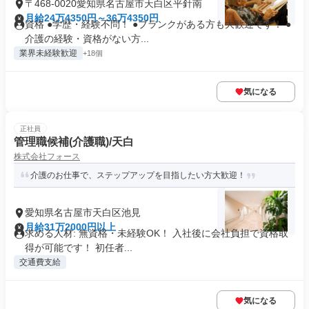
〒468-0020愛知県名古屋市天白区平針南
月給24万4350円～36万4350円
資格 ●学歴・経験不問！ ●ブランクがある方も大歓迎です！ ●
介護の経験・資格がない方...
業界未経験歓迎
+18個
気になる
正社員
管理職候補(介護職)/天白
株式会社フォース
介護のお仕事で、ステップアップを目指したい方大歓迎！
愛知県名古屋市天白区池見
月給31万2000円以上
求める人材: 無資格・未経験OK！ ⼊社後に会社負担で資格取
得が可能です！ 初任者...
交通費支給
気になる