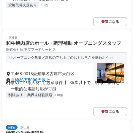
資格取得支援あり
+13個
気になる
正社員
和牛焼肉店のホール・調理補助 オープニングスタッフ
株式会社田中屋フードサービス
オープニング募集／新店の立ち上げのおもしろさを味わおう
〒468-0015愛知県名古屋市天白区
月給26万5000円以上
求めている人材 【 必須条件 】 35歳以下で、明るい接客と、
一般的な電話対応が可能...
制服あり
業界未経験歓迎
+18個
気になる
NEW
正社員