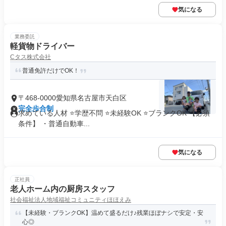
気になる
業務委託
軽貨物ドライバー
Cタス株式会社
普通免許だけでOK！
〒468-0000愛知県名古屋市天白区
完全歩合制
求めている人材 ⭐学歴不問 ⭐未経験OK ⭐ブランクOK 【必須
条件】 ・普通自動車...
気になる
正社員
老人ホーム内の厨房スタッフ
社会福祉法人地域福祉コミュニティほほえみ
【未経験・ブランクOK】温めて盛るだけ♪残業ほぼナシで安定・安
心◎