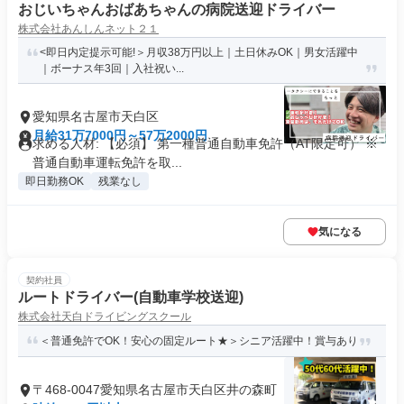
おじいちゃんおばあちゃんの病院送迎ドライバー
株式会社あんしんネット２１
<即日内定提示可能!＞月収38万円以上｜土日休みOK｜男女活躍中
｜ボーナス年3回｜入社祝い...
愛知県名古屋市天白区
月給31万7000円～57万2000円
求める人材: 【必須】 第一種普通自動車免許（AT限定可） ※
普通自動車運転免許を取...
即日勤務OK
残業なし
気になる
契約社員
ルートドライバー(自動車学校送迎)
株式会社天白ドライビングスクール
＜普通免許でOK！安心の固定ルート★＞シニア活躍中！賞与あり
〒468-0047愛知県名古屋市天白区井の森町