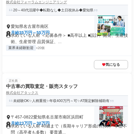
株式会社フォーラムエンジニアリング
20～40代活躍中◆転勤なし◆土日祝休み◆愛知県
愛知県名古屋市南区
月給35万円～55万円
求めている人材 ＜応募条件＞ ■高卒以上 ■設計、開発、生産技
術、生産管理 品質保証、...
業界未経験歓迎
+20個
気になる
正社員
中古車の買取査定・販売スタッフ
株式会社アタックス
未経験OK✨人柄重視✨年収400万円～可✨AT限定解除補助有
〒457-0822愛知県名古屋市南区浜田町
月給23万円～30万円
求めている人材 40歳まで（長期キャリア形成のため） 学歴不
問（高卒者も多数） 要普通...