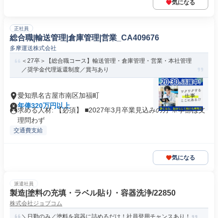
気になる
正社員
総合職|輸送管理|倉庫管理|営業_CA409676
多摩運送株式会社
＜27卒＞【総合職コース】輸送管理・倉庫管理・営業・本社管理
／奨学金代理返還制度／賞与あり
愛知県名古屋市南区加福町
年俸320万円以上
求める人材: 【必須】 ■2027年3月卒業見込みの方 ※学部は文
理問わず
交通費支給
気になる
派遣社員
製造|塗料の充填・ラベル貼り・容器洗浄/22850
株式会社ジョブコム
＼日勤のみ／塗料を容器に詰めるだけ！社員登用チャンスあり！