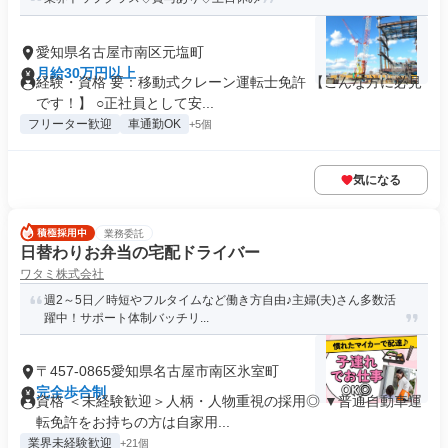
愛知県名古屋市南区元塩町
月給30万円以上
経験・資格 要：移動式クレーン運転士免許 【こんな方に必見
です！】 ○正社員として安...
フリーター歓迎
車通勤OK
+5個
気になる
業務委託
日替わりお弁当の宅配ドライバー
ワタミ株式会社
週2～5日／時短やフルタイムなど働き方自由♪主婦(夫)さん多数活
躍中！サポート体制バッチリ...
〒457-0865愛知県名古屋市南区氷室町
完全歩合制
資格 ＜未経験歓迎＞人柄・人物重視の採用◎ ▼普通自動車運
転免許をお持ちの方は自家用...
業界未経験歓迎
+21個