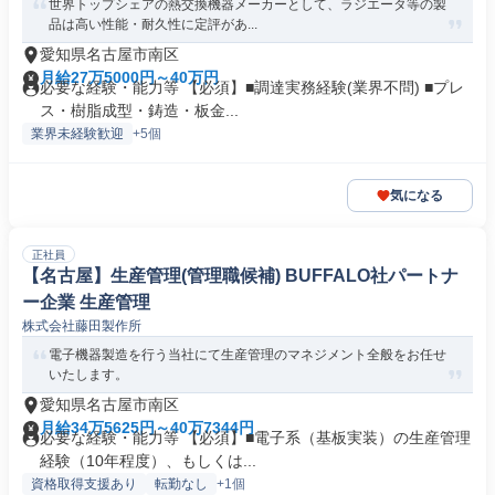
世界トップシェアの熱交換機器メーカーとして、ラジエータ等の製
品は高い性能・耐久性に定評があ...
愛知県名古屋市南区
月給27万5000円～40万円
必要な経験・能力等 【必須】■調達実務経験(業界不問) ■プレ
ス・樹脂成型・鋳造・板金...
業界未経験歓迎
+5個
気になる
正社員
【名古屋】生産管理(管理職候補) BUFFALO社パートナ
ー企業 生産管理
株式会社藤田製作所
電子機器製造を行う当社にて生産管理のマネジメント全般をお任せ
いたします。
愛知県名古屋市南区
月給34万5625円～40万7344円
必要な経験・能力等 【必須】■電子系（基板実装）の生産管理
経験（10年程度）、もしくは...
資格取得支援あり
転勤なし
+1個