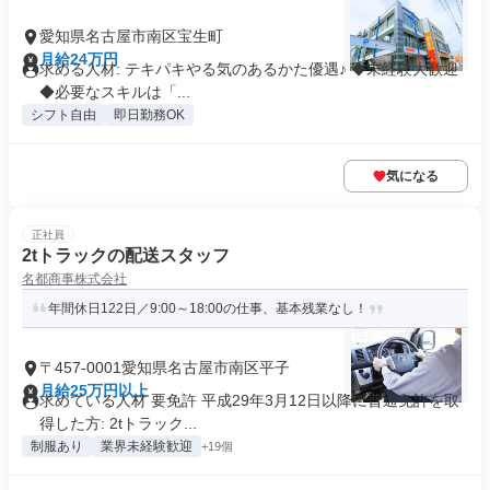
愛知県名古屋市南区宝生町
月給24万円
求める人材: テキパキやる気のあるかた優遇♪ ◆未経験大歓迎
◆必要なスキルは「...
シフト自由
即日勤務OK
気になる
正社員
2tトラックの配送スタッフ
名都商事株式会社
年間休日122日／9:00～18:00の仕事、基本残業なし！
〒457-0001愛知県名古屋市南区平子
月給25万円以上
求めている人材 要免許 平成29年3月12日以降に普通免許を取
得した方: 2tトラック...
制服あり
業界未経験歓迎
+19個