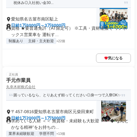
祝休み◎入社祝い金30...
愛知県名古屋市南区駈上
日給1万6000円～3万6000円
資格 ★要普通免許（AT限定可） ※工具・資材運搬で ワンボ
ックス営業車を 運転す...
制服あり
主婦・主夫歓迎
+22個
気になる
正社員
手元作業員
丸幸木材株式会社
困っているなら、とりあえず頼ってください◎身一つで入寮OK✨
〒457-0816愛知県名古屋市南区元柴田東町
日給1万2000円～1万5000円
求めている人材 ＜＜ 無資格・未経験も大歓迎 ＞＞ ◆”なんと
かなる精神”をお持ちの...
業界未経験歓迎
学歴不問
+13個