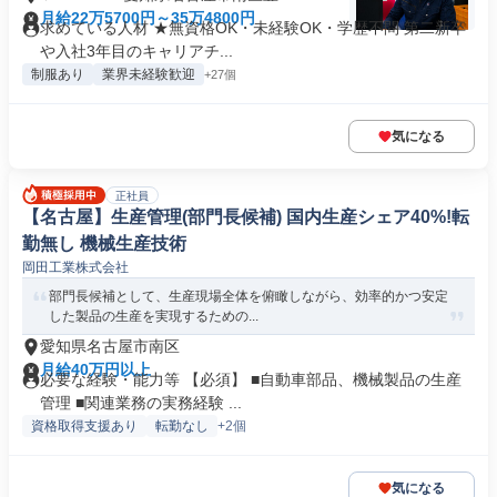
月給22万5700円～35万4800円
求めている人材 ★無資格OK・未経験OK・学歴不問 第二新卒
や入社3年目のキャリアチ...
制服あり
業界未経験歓迎
+27個
気になる
正社員
【名古屋】生産管理(部門長候補) 国内生産シェア40%!転
勤無し 機械生産技術
岡田工業株式会社
部門長候補として、生産現場全体を俯瞰しながら、効率的かつ安定
した製品の生産を実現するための...
愛知県名古屋市南区
月給40万円以上
必要な経験・能力等 【必須】 ■自動車部品、機械製品の生産
管理 ■関連業務の実務経験 ...
資格取得支援あり
転勤なし
+2個
気になる