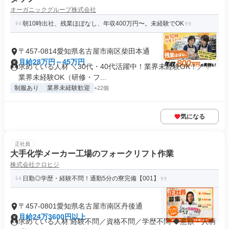
オーガニックグループ株式会社
朝10時出社、残業ほぼなし、年収400万円〜。未経験でOK
〒457-0814愛知県名古屋市南区柴田本通
月給28万円～45万円
求めている人材 ＼30代・40代活躍中！業界未経験OK！／ ✅
業界未経験OK（研修・フ...
制服あり
業界未経験歓迎
+22個
気になる
正社員
大手化学メーカー工場のフォークリフト作業
株式会社クロヒジ
日勤◎学歴・経験不問！通勤5分の寮完備【001】
〒457-0801愛知県名古屋市南区丹後通
月給24万3600円以上
求めている人材 経験不問／資格不問／学歴不問 ◆意欲・人柄