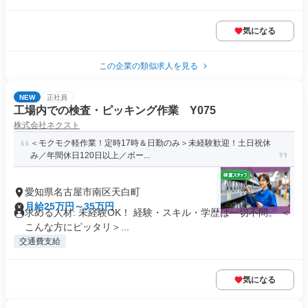
気になる
この企業の類似求人を見る
NEW
正社員
工場内での検査・ピッキング作業 Y075
株式会社ネクスト
＜モクモク軽作業！定時17時＆日勤のみ＞未経験歓迎！土日祝休
み／年間休日120日以上／ボー...
愛知県名古屋市南区天白町
月給25万円～35万円
求める人材: 未経験OK！ 経験・スキル・学歴は一切不問。 ＜
こんな方にピッタリ＞...
交通費支給
気になる