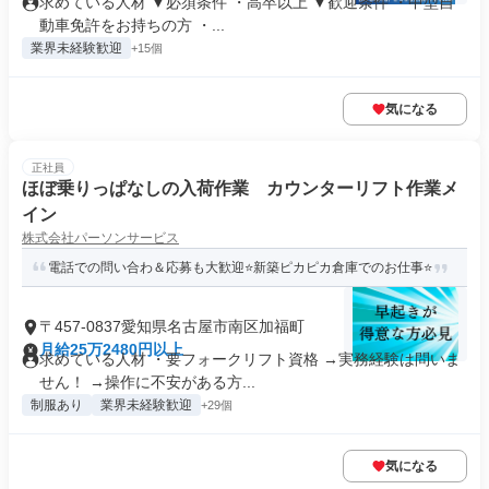
求めている人材 ▼必須条件 ・高卒以上 ▼歓迎条件 ・中型自
動車免許をお持ちの方 ・...
業界未経験歓迎
+15個
気になる
正社員
ほぼ乗りっぱなしの入荷作業 カウンターリフト作業メ
イン
株式会社パーソンサービス
電話での問い合わ＆応募も大歓迎⭐新築ピカピカ倉庫でのお仕事⭐
〒457-0837愛知県名古屋市南区加福町
月給25万2480円以上
求めている人材 ・要フォークリフト資格 →実務経験は問いま
せん！ →操作に不安がある方...
制服あり
業界未経験歓迎
+29個
気になる