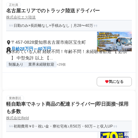
正社員
名古屋エリアでのトラック陸送ドライバー
株式会社エス陸送
日勤のみ×長距離なし×手積みなし｜月28〜40万
〒457-0828愛知県名古屋市南区宝生町
月給28万円～40万円
求めている人材 経験不問！年齢不問！未経験者歓迎 【 必須
】 中型免許 以上 【...
制服あり
業界未経験歓迎
+29個
気になる
業務委託
軽自動車でネット商品の配達ドライバー|即日面接~採用
も多数
株式会社ifield
初期費用￥0・祝い金・寮社宅有♪月50万・60万～と収入UP