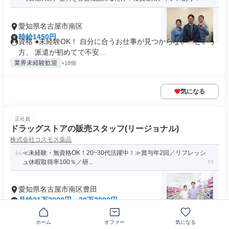
愛知県名古屋市南区
時給1450円
資格 ●未経験OK！ 自分に合うお仕事が見つからない…という
方、 派遣が初めてで不安...
業界未経験歓迎
+18個
気になる
正社員
ドラッグストアの販売スタッフ(リージョナル)
株式会社コスモス薬品
≪未経験・無資格OK！20~30代活躍中！≫賞与年2回／リフレッシ
ュ休暇取得率100％／研...
愛知県名古屋市南区豊田
月給21万2000円～30万2000円
応募条件 ――意欲次第で未経験者もOK！―― ◎要普通自動車
免許 ◎高卒以上 ◎小売...
ホーム
オファー
気になる