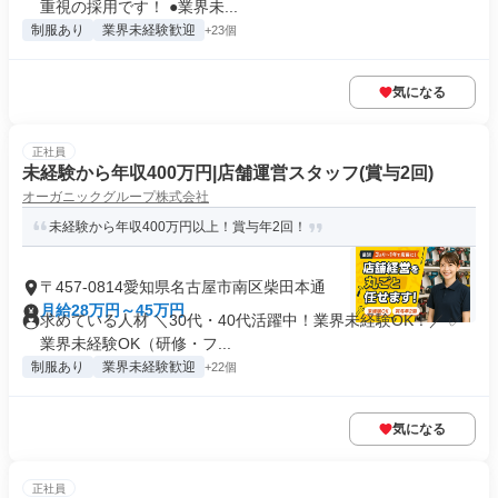
重視の採用です！ ●業界未...
制服あり
業界未経験歓迎
+23個
気になる
正社員
未経験から年収400万円|店舗運営スタッフ(賞与2回)
オーガニックグループ株式会社
未経験から年収400万円以上！賞与年2回！
〒457-0814愛知県名古屋市南区柴田本通
月給28万円～45万円
求めている人材 ＼30代・40代活躍中！業界未経験OK！／ ✅
業界未経験OK（研修・フ...
制服あり
業界未経験歓迎
+22個
気になる
正社員