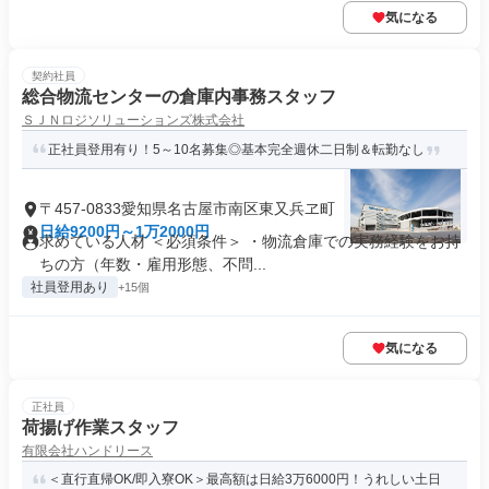
気になる
契約社員
総合物流センターの倉庫内事務スタッフ
ＳＪＮロジソリューションズ株式会社
正社員登用有り！5～10名募集◎基本完全週休二日制＆転勤なし
〒457-0833愛知県名古屋市南区東又兵ヱ町
日給9200円～1万2000円
求めている人材 ＜必須条件＞ ・物流倉庫での実務経験をお持
ちの方（年数・雇用形態、不問...
社員登用あり
+15個
気になる
正社員
荷揚げ作業スタッフ
有限会社ハンドリース
＜直行直帰OK/即入寮OK＞最高額は日給3万6000円！うれしい土日