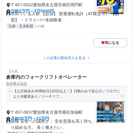
〒457-0022愛知県名古屋市南区明円町
日給2万円～3万5000円
求めている人材 【必須】 普通運転免許（AT限定可） 【歓
迎】 ・ドライバー未経験者...
主婦・主夫歓迎
+11個
気になる
この企業の類似求人を見る
正社員
倉庫内のフォークリフトオペレーター
高末株式会社
【土日祝休み/年間休日120日以上！】日勤のみで安心◎／フロアに
より冷暖房あり／リーチリフ...
〒457-0837愛知県名古屋市南区加福町
月給20万円～23万円
資格 安全への誠実さ： 安全意識を高く持ち、真摯に業務に取
り組める方。 長く働きたい...