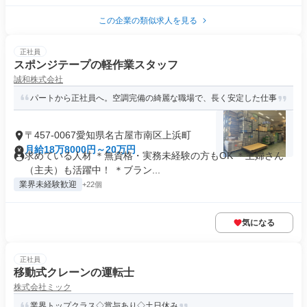
この企業の類似求人を見る
正社員
スポンジテープの軽作業スタッフ
誠和株式会社
パートから正社員へ。空調完備の綺麗な職場で、長く安定した仕事
〒457-0067愛知県名古屋市南区上浜町
月給18万8000円～20万円
求めている人材 ＊無資格・実務未経験の方もOK ＊主婦さん
（主夫）も活躍中！ ＊ブラン...
業界未経験歓迎
+22個
気になる
正社員
移動式クレーンの運転士
株式会社ミック
業界トップクラス◇賞与あり◇土日休み