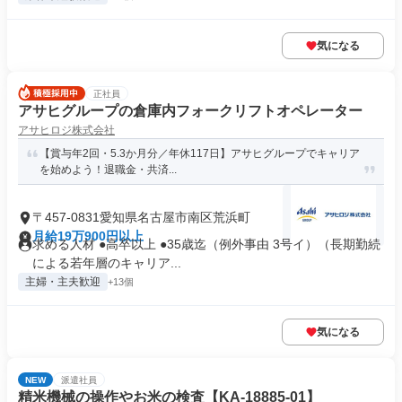
気になる
正社員
アサヒグループの倉庫内フォークリフトオペレーター
アサヒロジ株式会社
【賞与年2回・5.3か月分／年休117日】アサヒグループでキャリア
を始めよう！退職金・共済...
〒457-0831愛知県名古屋市南区荒浜町
月給19万900円以上
求める人材 ●高卒以上 ●35歳迄（例外事由 3号イ）（長期勤続
による若年層のキャリア...
主婦・主夫歓迎
+13個
気になる
NEW
派遣社員
精米機械の操作やお米の検査【KA-18885-01】