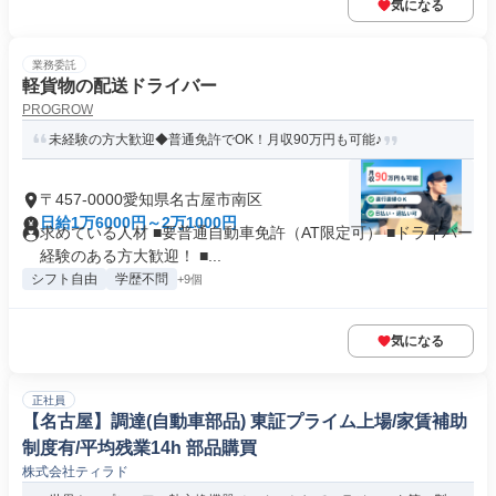
気になる
業務委託
軽貨物の配送ドライバー
PROGROW
未経験の方大歓迎◆普通免許でOK！月収90万円も可能♪
〒457-0000愛知県名古屋市南区
日給1万6000円～2万1000円
求めている人材 ■要普通自動車免許（AT限定可） ■ドライバー
経験のある方大歓迎！ ■...
シフト自由
学歴不問
+9個
気になる
正社員
【名古屋】調達(自動車部品) 東証プライム上場/家賃補助
制度有/平均残業14h 部品購買
株式会社ティラド