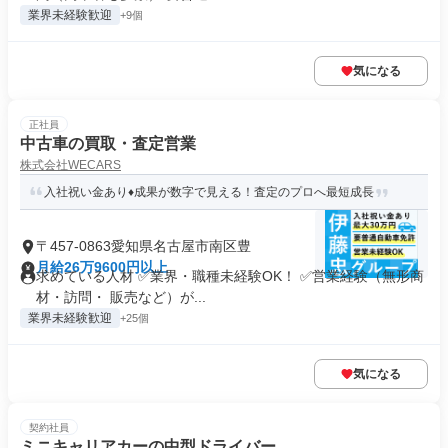
業界未経験歓迎
+9個
気になる
正社員
中古車の買取・査定営業
株式会社WECARS
入社祝い金あり♦︎成果が数字で見える！査定のプロへ最短成長
〒457-0863愛知県名古屋市南区豊
月給26万9600円以上
求めている人材 ✅業界・職種未経験OK！ ✅営業経験（無形商
材・訪問・ 販売など）が...
業界未経験歓迎
+25個
気になる
契約社員
ミニキャリアカーの中型ドライバー