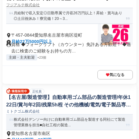
フジアルテ株式会社
月給制で収入安定◎日勤専属で月収26万円以上！昇給・賞与あり
◎土日祝休み！寮完備！20～3...
〒457-0844愛知県名古屋市南区堤町
月給22万5000円以上
資格 ◆フォークリフト（カウンター）免許ある方歓迎！ ◆過
去に検査のご経験をお持ちの方...
主婦・主夫歓迎
+23個
気になる
正社員
【名古屋/製造管理】自動車用ゴム部品の製造管理/年休1
22日/賞与年2回/残業5h程 その他機械/電気/電子製品専門
ミトクゴム株式会社
職
株式会社デンソー向けに自動車用ゴム部品を製造する同社にて製造
管理業務を担当■自社工程の製造...
愛知県名古屋市南区