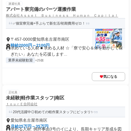
派遣社員
アパート寮完備のパーツ運搬作業
株式会社Ａｓｓｅｔ Ｂｕｓｉｎｅｓｓ Ｈｕｍａｎ Ｃａｐｉｔａｌ
✅個室寮完備+手ぶらで新生活/初期費用ゼロ！
〒457-0000愛知県名古屋市南区
時給2000円～2100円
求めている人材 ■ 求める人材 ☆「寮で安心＆体を動かして稼
ぎたい」あなたを応援します...
業界未経験歓迎
+25個
気になる
正社員
未経験|軽作業スタッフ|南区
ｔｏｕｒＥ合同会社
20代活躍中◎初めての軽作業スタッフにピッタリ✨
愛知県名古屋市南区
月給25万円～35万円
求める人材: 例外事由3号のイにより、長期キャリア形成を図