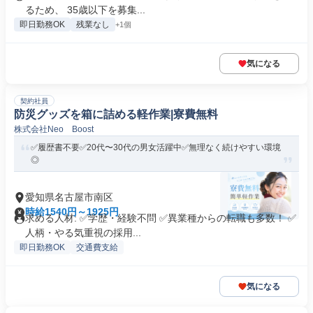
るため、 35歳以下を募集...
即日勤務OK
残業なし
+1個
気になる
契約社員
防災グッズを箱に詰める軽作業|寮費無料
株式会社Neo Boost
✅履歴書不要✅20代〜30代の男女活躍中✅無理なく続けやすい環境
◎
愛知県名古屋市南区
時給1540円～1925円
求める人材: ✅学歴・経験不問 ✅異業種からの転職も多数！ ✅
人柄・やる気重視の採用...
即日勤務OK
交通費支給
気になる