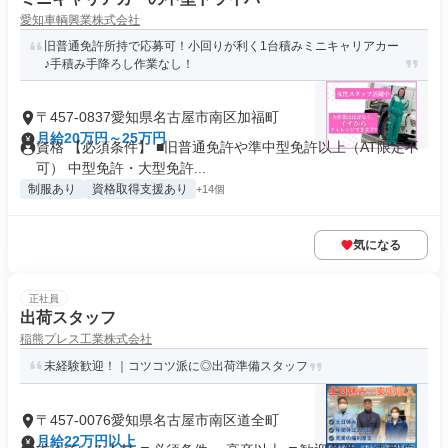
愛知車輌興業株式会社
旧普通免許所持で応募可！小回りが利く1台積みミニキャリアカー
♪手積み手降ろし作業なし！
〒457-0837愛知県名古屋市南区加福町
月給20万円～25万円
資格 【必須条件】 ■旧普通免許や準中型免許以上（AT限定不
可） 中型免許・大型免許...
制服あり
資格取得支援あり
+14個
気になる
正社員
出荷スタッフ
稲熊プレス工業株式会社
未経験歓迎！｜コツコツ派に◎出荷準備スタッフ
〒457-0076愛知県名古屋市南区道全町
月給22万円以上