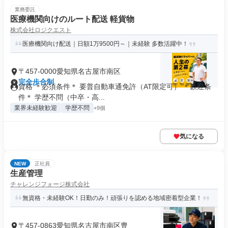
業務委託
医療機関向けのルート配送 軽貨物
株式会社ロジクエスト
医療機関向け配送｜日額1万9500円～｜未経験 多数活躍中！
〒457-0000愛知県名古屋市南区
完全歩合制
資格 ＊必須条件＊ 要普自動車通免許（AT限定可） ＊歓迎条
件＊ 学歴不問（中卒・高...
業界未経験歓迎
学歴不問
+9個
気になる
NEW
正社員
生産管理
チャレンジフォージ株式会社
無資格・未経験OK！日勤のみ！頑張りを認める地域密着型企業！
〒457-0863愛知県名古屋市南区豊