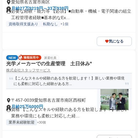
愛知県名古屋市南区
月給27万9219円～33万938円
必要な経験・能力等 【必須】■自動車・機械・電子関連の組立
工程管理者経験■基本的なEx...
資格取得支援あり
転勤なし
+1個
気になる
NEW
派遣社員
光学メーカーでの生産管理 土日休み*
株式会社スタッフサービス
【こんなスキルや経験のある方を歓迎します！】新しい業務や環境
にも柔軟に対応した経験がある方...
〒457-0039愛知県名古屋市南区西桜町
月給25万6000円
資格 【こんなスキルや経験のある方を歓迎します！】新しい
業務や環境にも柔軟に対応した経...
業界未経験歓迎
+30個