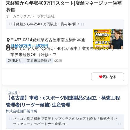
未経験から年収400万円スタート|店舗マネージャー候補
募集
オーガニックグループ株式会社
未経験から年収400万円以上！賞与年2回！
〒457-0814愛知県名古屋市南区柴田本通
月給28万円～45万円
求めている人材 ＼30代・40代活躍中！業界未経験OK！／ ✅
業界未経験OK（研修・フ...
制服あり
業界未経験歓迎
+22個
気になる
正社員
【名古屋】車載・eスポーツ関連製品の組立・検査工程
管理者(リーダー候補) 生産管理
株式会社藤田製作所
パソコン周辺機器で業界トップクラスのシェアを誇る「株式会社バ
ッファロー」のパートナー企業の...