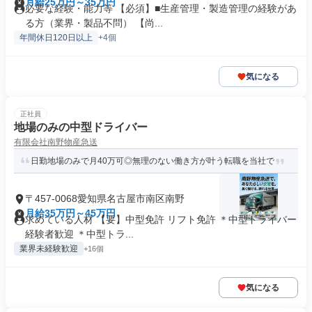
月給25万円～35万円
必要な経験・能力等 【必須】■生産管理・製造管理の経験があ
る方（業界・製品不問） 【尚...
年間休日120日以上
+4個
気になる
正社員
地場のみの中型ドライバー
有限会社南野物産急送
日勤地場のみで月40万可◎無理のない働き方が叶う転職を当社で
〒457-0068愛知県名古屋市南区南野
月給35万円～45万円
求めている人材 【要】中型免許 リフト免許 ＊中型ドライバー
経験者歓迎 ＊中型トラ...
業界未経験歓迎
+16個
気になる