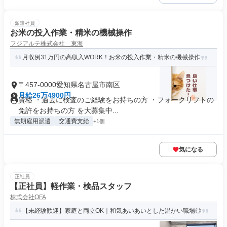
派遣社員
お米の投入作業・精米の機械操作
フジアルテ株式会社 東海
月収例31万円の高収入WORK！お米の投入作業・精米の機械操作
〒457-0000愛知県名古屋市南区
月給26万4900円
資格 ・過去に検査のご経験をお持ちの方 ・フォークリフトの
免許をお持ちの方 を大募集中...
無期雇用派遣
交通費支給
+1個
気になる
正社員
【正社員】軽作業・検品スタッフ
株式会社OFA
【未経験歓迎】家庭と両立OK｜和気あいあいとした温かい職場◎