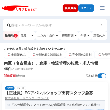
会員登録
ログイン
職種・キーワードから探す
勤務地
職種
こだわり条件
雇用形態
年収
新着のみ
1
こだわり条件の追加設定を忘れていませんか？
土日祝休み
年間休日120日以上
完全週休2日制
学歴
南区（名古屋市）、倉庫・物流管理の転職・求人情報
45
件
1
〜
45
件目を表示中
関連度順
新着順
詳細表示
NEW
正社員
【正社員】ECアパレルショップ出荷スタッフ急募
株式会社サードエンタープライズ
『20代活躍中♪』アットホームな職場環境です♪快適オフィス作業