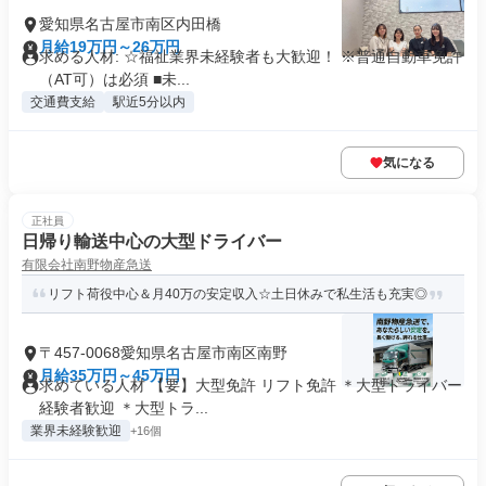
愛知県名古屋市南区内田橋
月給19万円～26万円
求める人材: ☆福祉業界未経験者も大歓迎！ ※普通自動車免許
（AT可）は必須 ■未...
交通費支給
駅近5分以内
気になる
正社員
日帰り輸送中心の大型ドライバー
有限会社南野物産急送
リフト荷役中心＆月40万の安定収入☆土日休みで私生活も充実◎
〒457-0068愛知県名古屋市南区南野
月給35万円～45万円
求めている人材 【要】大型免許 リフト免許 ＊大型ドライバー
経験者歓迎 ＊大型トラ...
業界未経験歓迎
+16個