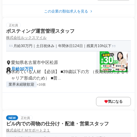
この企業の類似求人を見る
正社員
ポスティング運営管理スタッフ
株式会社ルックスマイル
月給30万円｜土日祝休み｜年間休日124日｜残業月10h以下
愛知県名古屋市中区松原
月給30万円
求めている人材 【必須】 ■39歳以下の方 （長期勤続によるキ
ャリア形成のため） ■普...
業界未経験歓迎
+16個
気になる
NEW
正社員
ビル内での荷物の仕分け・配達・営業スタッフ
株式会社ＦＭサポート２１