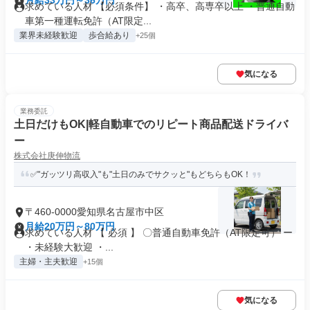
月給33万円～36万円
求めている人材 【必須条件】 ・高卒、高専卒以上 ・普通自動
車第一種運転免許（AT限定...
業界未経験歓迎
歩合給あり
+25個
気になる
業務委託
土日だけもOK|軽自動車でのリピート商品配送ドライバ
ー
株式会社庚伸物流
✅"ガッツリ高収入"も"土日のみでサクッと"もどちらもOK！
〒460-0000愛知県名古屋市中区
月給20万円～80万円
求めている人材 【 必須 】 〇普通自動車免許（AT限定可） ー
・未経験大歓迎 ・...
主婦・主夫歓迎
+15個
気になる