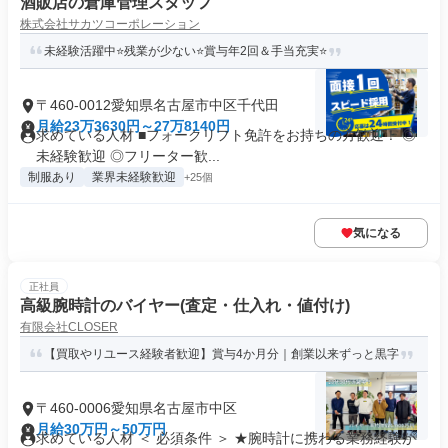
酒販店の倉庫管理スタッフ
株式会社サカツコーポレーション
未経験活躍中⭐残業が少ない⭐賞与年2回＆手当充実⭐
〒460-0012愛知県名古屋市中区千代田
月給23万3630円～27万8140円
求めている人材 ■フォークリフト免許をお持ちの方歓迎！ ◎
未経験歓迎 ◎フリーター歓...
制服あり
業界未経験歓迎
+25個
気になる
正社員
高級腕時計のバイヤー(査定・仕入れ・値付け)
有限会社CLOSER
【買取やリユース経験者歓迎】賞与4か月分｜創業以来ずっと黒字
〒460-0006愛知県名古屋市中区
月給30万円～50万円
求めている人材 ＜ 必須条件 ＞ ★腕時計に携わる業務経験が