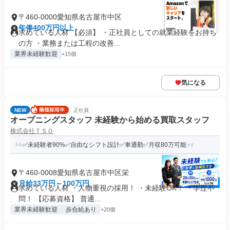
〒460-0000愛知県名古屋市中区
年俸400万円以上
求めている人材 【必須】 ・正社員としての就業経験をお持ち
の方 ・業務または工程の改善...
業界未経験歓迎
+15個
気になる
NEW
正社員
オープニングスタッフ 未経験から始める買取スタッフ
株式会社ＴＳＯ
✅未経験者90%✅自由なシフト設計✅車通勤✅月収80万可能
〒460-0008愛知県名古屋市中区栄
月給33万円～100万円
求めている人材 ・人物重視の採用！ ・未経験OK！ ・学歴不
問！ 【応募資格】 普通...
業界未経験歓迎
歩合給あり
+20個