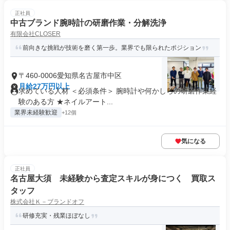
正社員
中古ブランド腕時計の研磨作業・分解洗浄
有限会社CLOSER
前向きな挑戦が技術を磨く第一歩。業界でも限られたポジション
〒460-0006愛知県名古屋市中区
月給27万円以上
求めている人材 ＜必須条件＞ 腕時計や何かしらの研磨作業経
験のある方 ★ネイルアート...
業界未経験歓迎
+12個
気になる
正社員
名古屋大須 未経験から査定スキルが身につく 買取ス
タッフ
株式会社Ｋ－ブランドオフ
研修充実・残業ほぼなし