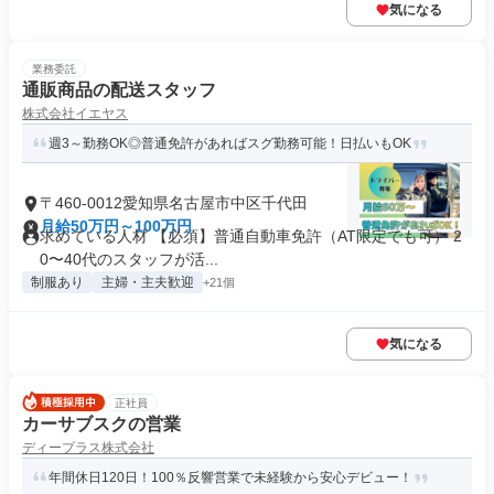
気になる
業務委託
通販商品の配送スタッフ
株式会社イエヤス
週3～勤務OK◎普通免許があればスグ勤務可能！日払いもOK
〒460-0012愛知県名古屋市中区千代田
月給50万円～100万円
求めている人材 【必須】普通自動車免許（AT限定でも可） 2
0〜40代のスタッフが活...
制服あり
主婦・主夫歓迎
+21個
気になる
正社員
カーサブスクの営業
ディープラス株式会社
年間休日120日！100％反響営業で未経験から安心デビュー！