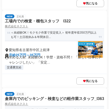
気になる
NEW
正社員
工場内での検査・梱包スタッフ I322
株式会社ネクスト
＜未経験OK！モクモク作業で安定収入＞ 初年度年収350万円以上
も可！土日祝休み＆年間休日...
愛知県名古屋市中区上前津
月給25万円～35万円
求める人材: 未経験OK！学歴・資格不問！ 「新しい仕事にチ
ャレンジしたい」 「安定...
交通費支給
気になる
NEW
正社員
倉庫内でのピッキング・検査などの軽作業スタッフ_I363
株式会社ネクスト