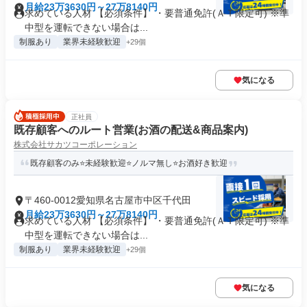
月給23万3630円～27万8140円
求めている人材 【必須条件】 ・要普通免許(ＡＴ限定可) ※準
中型を運転できない場合は...
制服あり
業界未経験歓迎
+29個
気になる
正社員
既存顧客へのルート営業(お酒の配送&商品案内)
株式会社サカツコーポレーション
既存顧客のみ⭐未経験歓迎⭐ノルマ無し⭐お酒好き歓迎
〒460-0012愛知県名古屋市中区千代田
月給23万3630円～27万8140円
求めている人材 【必須条件】 ・要普通免許(ＡＴ限定可) ※準
中型を運転できない場合は...
制服あり
業界未経験歓迎
+29個
気になる