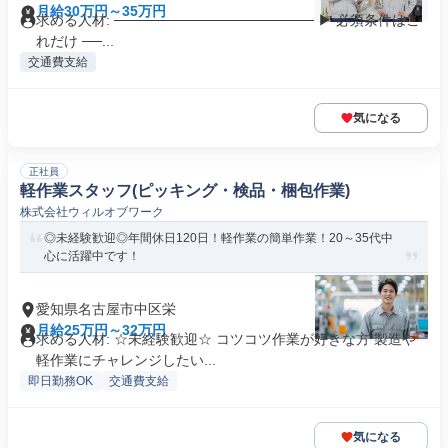
月給30万円～35万円
求める人材: ──────────────────── ▶ 必須条件はこ
れだけ ──...
交通費支給
気になる
正社員
軽作業スタッフ(ピッキング・検品・梱包作業)
株式会社ウィルオブワーク
◎未経験歓迎◎年間休日120日！軽作業の簡単作業！20～35代中
心に活躍中です！
愛知県名古屋市中区栄
月給25万円～32万円
求める人材: ☆未経験歓迎☆ コツコツ作業が好きな方 製造や
軽作業にチャレンジしたい...
即日勤務OK
交通費支給
気になる