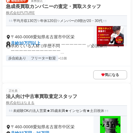
業務委託
急成長買取カンパニーの査定・買取スタッフ
株式会社FUTURE
平均月収130万✨年休120日✨メンバーの9割が20・30代
〒460-0008愛知県名古屋市中区栄
月給30万円以上
求めている人材 □学歴不問 ￣￣￣￣￣￣ ✅必須条件 ￣￣V￣
￣￣￣￣￣￣￣￣￣￣￣￣...
歩合給あり
フリーター歓迎
+11個
気になる
正社員
法人向け中古車買取査定スタッフ
株式会社はなまる
未経験OKの法人営業★35歳未満★インセン有★土日祝休
〒460-0008愛知県名古屋市中区栄