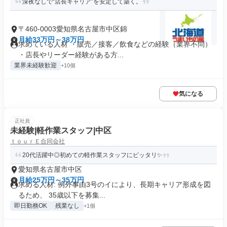
深夜なしで“店長キャリア”を安定して築く。
〒460-0003愛知県名古屋市中区錦
月給33万円～38万円
求めている人材 ・販売／接客／飲食などの経験（業界不問）
・店長やリーダー経験がある方...
業界未経験歓迎
+10個
気になる
正社員
未経験|軽作業スタッフ|中区
ｔｏｕｒＥ合同会社
20代活躍中◎初めての軽作業スタッフにピッタリ✨
愛知県名古屋市中区
月給25万円～35万円
求める人材: 例外事由3号のイにより、長期キャリア形成を図
るため、 35歳以下を募集...
即日勤務OK
残業なし
+1個