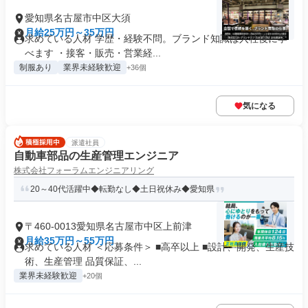
愛知県名古屋市中区大須
月給25万円～35万円
求めている人材 学歴・経験不問。ブランド知識は入社後に学
べます ・接客・販売・営業経...
制服あり
業界未経験歓迎
+36個
気になる
派遣社員
自動車部品の生産管理エンジニア
株式会社フォーラムエンジニアリング
20～40代活躍中◆転勤なし◆土日祝休み◆愛知県
〒460-0013愛知県名古屋市中区上前津
月給35万円～55万円
求めている人材 ＜応募条件＞ ■高卒以上 ■設計、開発、生産技
術、生産管理 品質保証、...
業界未経験歓迎
+20個