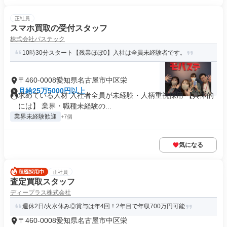
正社員
スマホ買取の受付スタッフ
株式会社パステック
10時30分スタート【残業ほぼ0】入社は全員未経験者です。
〒460-0008愛知県名古屋市中区栄
月給25万5000円以上
求めている人材 入社者全員が未経験・人柄重視採用 【具体的
には】 業界・職種未経験の...
業界未経験歓迎
+7個
気になる
正社員
査定買取スタッフ
ディープラス株式会社
週休2日/火水休み◎賞与は年4回！2年目で年収700万円可能
〒460-0008愛知県名古屋市中区栄