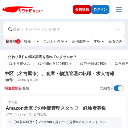
会員登録
ログイン
職種・キーワードから探す
勤務地
職種
こだわり条件
雇用形態
年収
新着のみ
1
こだわり条件の追加設定を忘れていませんか？
土日祝休み
年間休日120日以上
完全週休2日制
学歴
中区（名古屋市）、倉庫・物流管理の転職・求人情報
90
件
1
〜
90
件目を表示中
関連度順
新着順
詳細表示
正社員
Amazon倉庫での物流管理スタッフ 経験者募集
アマゾンジャパン合同会社
【年収400万〜】Amazonで身につく分析×マネジメント力