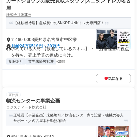
カードショップの販売買取スタッフ|スニダン トレカ名古
屋
株式会社SODA
【経験者待遇】急成長中のSNKRDUNKトレカ専門店！
〒460-0008愛知県名古屋市中区栄
月給24万6519円～30万円
求めている人材 【歓迎しているスキル】 ・「店舗経営の視点
を持ち、売上予算の達成に向け...
制服あり
業界未経験歓迎
+25個
気になる
正社員
物流センターの事業企画
ロジスティード株式会社
正社員【事業企画】未経験可／物流センター内で設備・機械の導入
サポート／名古屋本社勤務/有給...