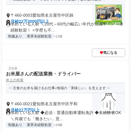
〒460-0003愛知県名古屋市中区錦
月給22万3000円以上
求めている人材 ＼20代～60代の幅広い年代が活躍中！／ ⭐未
経験歓迎！ ⭐学歴も不...
制服あり
業界未経験歓迎
+12個
気になる
正社員
お米屋さんの配送業務・ドライバー
井上の米屋
主食のお米を届けるお仕事♪地域の「美味しい」を支えます
〒460-0021愛知県名古屋市中区平和
月給21万円以上
求めている人材 ◆必須：普通自動車運転免許 ◆未経験者OK
＼何歳でも「働きたい」意...
制服あり
業界未経験歓迎
+19個