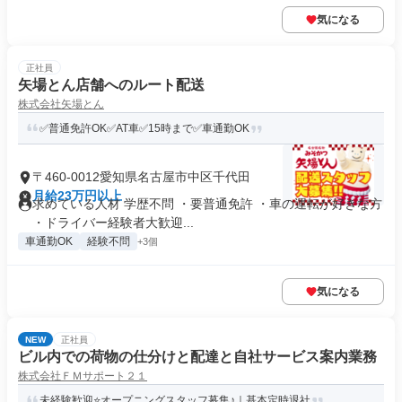
気になる
正社員
矢場とん店舗へのルート配送
株式会社矢場とん
✅普通免許OK✅AT車✅15時まで✅車通勤OK
〒460-0012愛知県名古屋市中区千代田
月給23万円以上
求めている人材 学歴不問 ・要普通免許 ・車の運転が好きな方
・ドライバー経験者大歓迎...
車通勤OK
経験不問
+3個
気になる
NEW
正社員
ビル内での荷物の仕分けと配達と自社サービス案内業務
株式会社ＦＭサポート２１
未経験歓迎⭐オープニングスタッフ募集♪｜基本定時退社