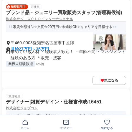
正社員
ブランド品・ジュエリー買取販売スタッフ(管理職候補)
株式会社Ｋ－ＧＯＬＤインターナショナル
家賃全額補助✨支度金20万円✨未経験OK✨キャリアを目指せる
〒460-0003愛知県名古屋市中区錦
月給27万円～35万円
求めている人材 ・経験者大歓迎！ ・年齢不問 ・マネジメント
経験のある方 ＊販売・接客...
業界未経験歓迎
+25個
気になる
派遣社員
デザイナー|雑貨デザイン・仕様書作成/16451
株式会社ジョブコム
＼時短・週4・週3の相談OK！／アパレル商社で雑貨デザイン＊
ホーム
オファー
気になる