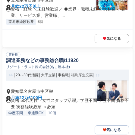
愛知県名古屋市中区錦
月給22万円以上
資格・経験 ＼未経験歓迎／ ◆業界・職種未経験 大歓迎 小売
業、サービス業、営業職、...
業界未経験歓迎
+5個
気になる
正社員
調達業務などの事務総合職/11920
リゾートトラスト株式会社(名古屋本社)
│20～30代活躍│大手企業│事務職│福利厚生充実│
愛知県名古屋市中区栄
月給22万6100円
資格 50代男性・女性スタッフ活躍／学歴不問 学歴不問 資格不
要 実務経験必須 ＜必須...
学歴不問
車通勤OK
+10個
気になる