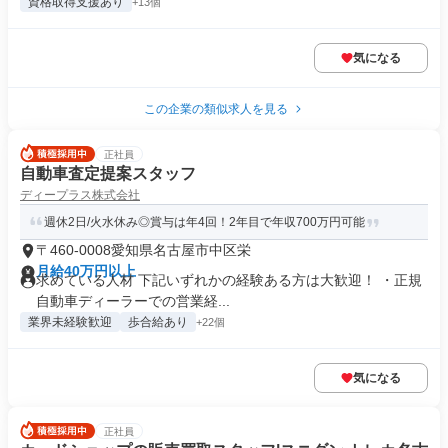
資格取得支援あり
+13個
気になる
この企業の類似求人を見る
正社員
自動車査定提案スタッフ
ディープラス株式会社
週休2日/火水休み◎賞与は年4回！2年目で年収700万円可能
〒460-0008愛知県名古屋市中区栄
月給40万円以上
求めている人材 下記いずれかの経験ある方は大歓迎！ ・正規
自動車ディーラーでの営業経...
業界未経験歓迎
歩合給あり
+22個
気になる
正社員