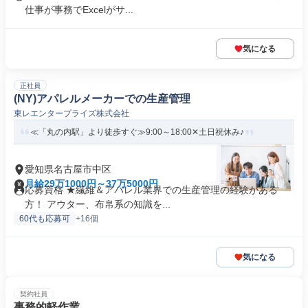
仕事が事務でExcelがサ...
気になる
正社員
(NY)アパレルメーカーでの生産管理
東レエンタープライズ株式会社
≪「丸の内駅」より徒歩すぐ≫9:00～18:00✕土日祝休み♪
愛知県名古屋市中区
月給29万1000円～37万5000円
応募資格 ★繊維＆アパレル業界での生産管理の経験がある
方！ アウター、布帛系の知識を...
60代も応募可
+16個
気になる
契約社員
事務的軽作業