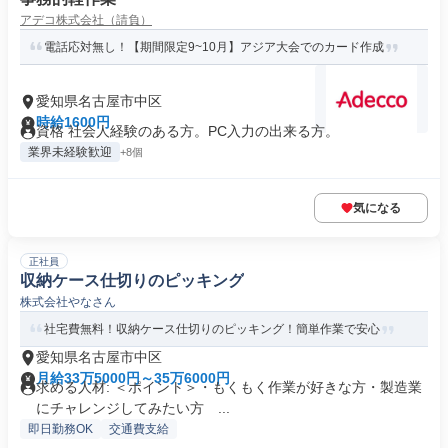
アデコ株式会社（請負）
電話応対無し！【期間限定9~10月】アジア大会でのカード作成
愛知県名古屋市中区
時給1600円
資格 社会人経験のある方。PC入力の出来る方。
業界未経験歓迎
+8個
気になる
正社員
収納ケース仕切りのピッキング
株式会社やなさん
社宅費無料！収納ケース仕切りのピッキング！簡単作業で安心
愛知県名古屋市中区
月給33万5000円～35万6000円
求める人材: ＜ポイント＞・もくもく作業が好きな方・製造業
にチャレンジしてみたい方 ...
即日勤務OK
交通費支給