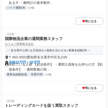
ある方 －腕時計の基本動作...
バイク通勤OK
+14個
気になる
正社員
国際物流企業の通関業務スタッフ
セイユー商事株式会社
名古屋中心部⭐土日祝休み⭐資格を活かせる⭐業務未経験OK
〒460-0002愛知県名古屋市中区丸の内
月給25万円～30万円
求めている人材 【必須条件】 ・通関士資格をお持ちの方 【歓
迎条件】 ・通関業務の実...
業界未経験歓迎
学歴不問
+14個
気になる
正社員
トレーディングカードを扱う買取スタッフ