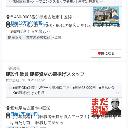
未経験歓迎⭐オープニングスタッフ募集♪｜基本定時退社
〒460-0003愛知県名古屋市中区錦
月給22万3000円以上
求めている人材 ＼20代～60代の幅広い年代が活躍中！／ ⭐未
経験歓迎！ ⭐学歴も不...
制服あり
業界未経験歓迎
+12個
気になる
業務委託
建設作業員 建築資材の荷揚げスタッフ
株式会社ENERGY FLOW
■短期OK■副業・Wワーク積極採用中！■日給23,000円～■日払いO
K■昼勤務だけで月収...
愛知県名古屋市中区栄
日給2万3000円
【応募資格】 【転職者全員が収入アップ！】 前より稼げるの
は当たり前。 転職して良かっ...