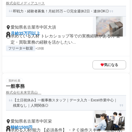
株式会社メディアユース
即戦力・経験者募集！月給35万～◎完全週休2日・連休OK◎
愛知県名古屋市中区大須
月給35万円以上
求めている人材 トレカショップ等での実務経験がある方 査
定・買取業務の経験を活かしたい...
フリーター歓迎
+18個
気になる
契約社員
一般事務
株式会社未来堂高山
【土日祝休み】一般事務スタッフ｜データ入力・Excel作業中心｜
残業なし｜人間関係◎
愛知県名古屋市中区栄
時給1500円
求める人材/能力 【必須条件】 ・ＰＣ操作スキル ・直近のお