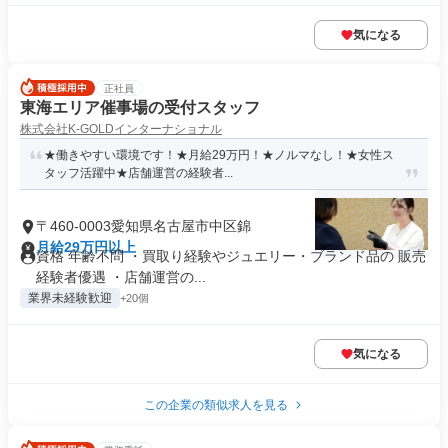
気になる
正社員
東海エリア催事場の受付スタッフ
株式会社K-GOLDインターナショナル
★働きやすい環境です！★月給29万円！★ノルマなし！★女性ス
タッフ活躍中★店舗運営の経験者...
〒460-0003愛知県名古屋市中区錦
月給29万円以上
資格 年齢不問 ・買取り経験やジュエリー・ブランド品の 販売
経験者優遇 ・店舗運営の...
業界未経験歓迎
+20個
気になる
この企業の類似求人を見る