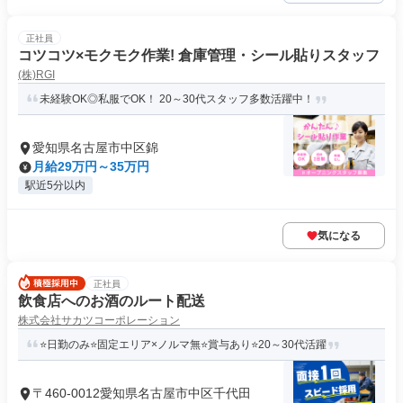
正社員
コツコツ×モクモク作業! 倉庫管理・シール貼りスタッフ
(株)RGI
未経験OK◎私服でOK！ 20～30代スタッフ多数活躍中！
愛知県名古屋市中区錦
月給29万円～35万円
駅近5分以内
気になる
正社員
飲食店へのお酒のルート配送
株式会社サカツコーポレーション
⭐日勤のみ⭐固定エリア×ノルマ無⭐賞与あり⭐20～30代活躍
〒460-0012愛知県名古屋市中区千代田