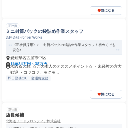
気になる
正社員
ミニ封筒パックの袋詰め作業スタッフ
合同会社Frontier Works
《正社員採用》ミニ封筒パックの袋詰め作業スタッフ！初めてでも
安心♪
愛知県名古屋市中区
月給34万円～38万円
求める人材: ☆この求人のオススメポイント☆ ・未経験の方大
歓迎 ・コツコツ、モクモ...
即日勤務OK
交通費支給
気になる
正社員
店長候補
北海道フードフロンティア株式会社