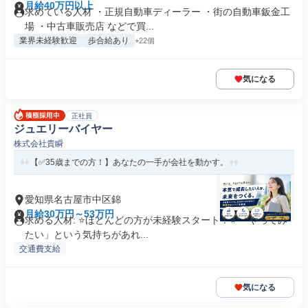
月給40万円以上
求めている人材 ・正規自動車ディーラー ・街の自動車鈑金工
場 ・中古車販売店 などで買...
業界未経験歓迎
歩合給あり
+22個
気になる
正社員
ジュエリーバイヤー
株式会社貴瞬
【✅35歳までの方！】あなたの一手が会社を動かす。
愛知県名古屋市中区錦
月給30万円～53万円
求める人材: ⭐ほとんどの方が未経験スタート！⭐ 「やってみ
たい」という気持ちがあれ...
交通費支給
気になる