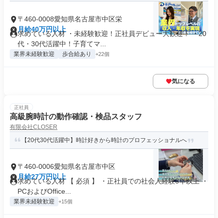
〒460-0008愛知県名古屋市中区栄
月給40万円以上
求めている人材 ・未経験歓迎！正社員デビュー大歓迎！ ・20
代・30代活躍中！子育てマ...
業界未経験歓迎
歩合給あり
+22個
気になる
正社員
高級腕時計の動作確認・検品スタッフ
有限会社CLOSER
【20代30代活躍中】時計好きから時計のプロフェッショナルへ
〒460-0006愛知県名古屋市中区
月給27万円以上
求めている人材 【 必須 】 ・正社員での社会人経験3年以上 ・
PCおよびOffice...
業界未経験歓迎
+15個