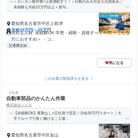
＜カンタン軽作業×上前津駅すぐ！＞日勤のみ＆完全土日祝休み／
未経験も月給25万円以上＋賞与...
愛知県名古屋市中区上前津
月給25万円～35万円
求める人材: 未経験OK 学歴・経験・資格すべて不問 ＜こんな
方におすすめ＞ ・コ...
交通費支給
気になる
この企業の類似求人を見る
正社員
自動車部品のかんたん作業
株式会社ＩＣＳ
【未経験OK】夜勤なし×正社員で安定！月給30万円スタート｜大
手グループで長く働ける｜工場...
愛知県名古屋市中区金山