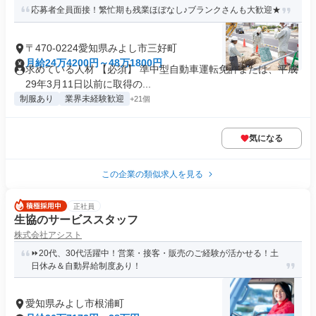
応募者全員面接！繁忙期も残業ほぼなし♪ブランクさんも大歓迎★
〒470-0224愛知県みよし市三好町
月給24万4200円～48万1800円
求めている人材 【必須】 準中型自動車運転免許または、平成
29年3月11日以前に取得の...
制服あり
業界未経験歓迎
+21個
気になる
この企業の類似求人を見る
正社員
生協のサービススタッフ
株式会社アシスト
⏩️20代、30代活躍中！営業・接客・販売のご経験が活かせる！土
日休み＆自動昇給制度あり！
愛知県みよし市根浦町