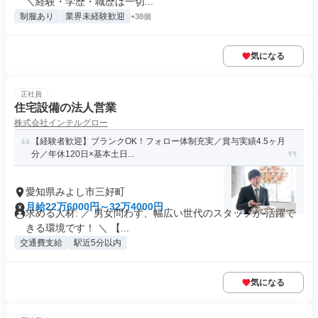
＼経験・学歴・職歴は一切...
制服あり
業界未経験歓迎
+38個
気になる
正社員
住宅設備の法人営業
株式会社インテルグロー
【経験者歓迎】ブランクOK！フォロー体制充実／賞与実績4.5ヶ月
分／年休120日×基本土日...
愛知県みよし市三好町
月給22万6000円～32万4000円
求める人材: ／ 男女問わず、幅広い世代のスタッフが 活躍で
きる環境です！ ＼ 【...
交通費支給
駅近5分以内
気になる