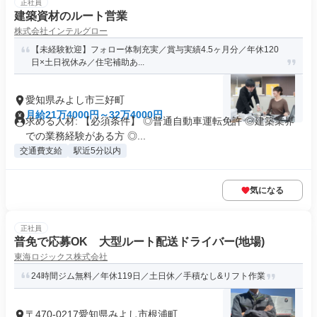
正社員
建築資材のルート営業
株式会社インテルグロー
【未経験歓迎】フォロー体制充実／賞与実績4.5ヶ月分／年休120
日×土日祝休み／住宅補助あ...
愛知県みよし市三好町
月給21万4000円～32万4000円
求める人材: 【必須条件】 ◎普通自動車運転免許 ◎建築業界
での業務経験がある方 ◎...
交通費支給
駅近5分以内
気になる
正社員
普免で応募OK 大型ルート配送ドライバー(地場)
東海ロジックス株式会社
24時間ジム無料／年休119日／土日休／手積なし&リフト作業
〒470-0217愛知県みよし市根浦町