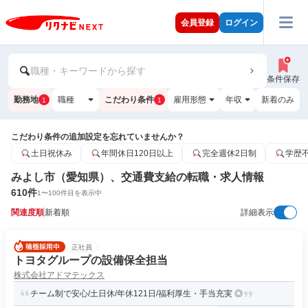
会員登録
ログイン
職種・キーワードから探す
条件保存
勤務地
職種
こだわり条件
雇用形態
年収
新着のみ
1
1
こだわり条件の追加設定を忘れていませんか？
土日祝休み
年間休日120日以上
完全週休2日制
学歴
みよし市（愛知県）、交通費支給の転職・求人情報
610
件
1
〜
100
件目を表示中
関連度順
新着順
詳細表示
正社員
トヨタグループの設備保全担当
株式会社アドマテックス
チーム制で安心/土日休/年休121日/福利厚生・手当充実 ◎