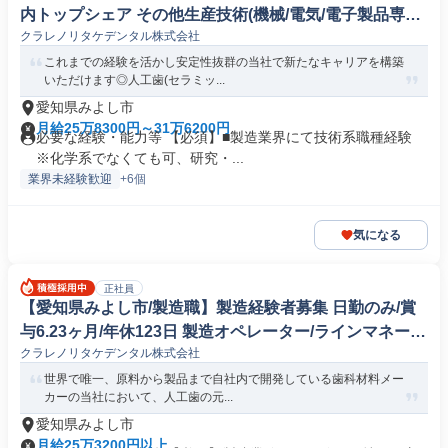
内トップシェア その他生産技術(機械/電気/電子製品専門
クラレノリタケデンタル株式会社
職)
これまでの経験を活かし安定性抜群の当社で新たなキャリアを構築
いただけます◎人工歯(セラミッ...
愛知県みよし市
月給25万8300円～31万6200円
必要な経験・能力等 【必須】■製造業界にて技術系職種経験
※化学系でなくても可、研究・...
業界未経験歓迎
+6個
気になる
正社員
【愛知県みよし市/製造職】製造経験者募集 日勤のみ/賞
与6.23ヶ月/年休123日 製造オペレーター/ラインマネージ
クラレノリタケデンタル株式会社
ャー(鉄鋼/非鉄金属/金属製品)
世界で唯一、原料から製品まで自社内で開発している歯科材料メー
カーの当社において、人工歯の元...
愛知県みよし市
月給25万3200円以上