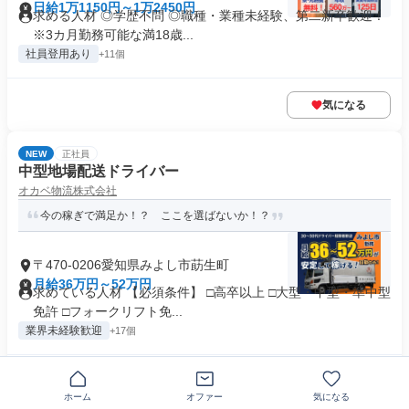
日給1万1150円～1万2450円
求める人材 ◎学歴不問 ◎職種・業種未経験、第二新卒歓迎！
※3カ月勤務可能な満18歳...
社員登用あり
+11個
気になる
NEW
正社員
中型地場配送ドライバー
オカベ物流株式会社
今の稼ぎで満足か！？ ここを選ばないか！？
〒470-0206愛知県みよし市莇生町
月給36万円～52万円
求めている人材 【必須条件】 □高卒以上 □大型・中型・準中型
免許 □フォークリフト免...
業界未経験歓迎
+17個
気になる
ホーム
オファー
気になる