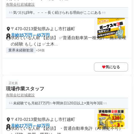
有限会社岩城建設
気づけば8年。－－－長く続けられる理由がここにある
〒470-0213愛知県みよし市打越町
月給35万円～45万円
求めている人材 【必須】 ✅普通自動車第一種免許 ✅施工管理
の経験 もしくは ✅土木...
業界未経験歓迎
+34個
気になる
正社員
現場作業スタッフ
有限会社岩城建設
未経験でも月給27万円✨年間休日120日以上×賞与年3回
〒470-0213愛知県みよし市打越町
月給27万円～40万円
求めている人材 【必須】 ・普通自動車免許（AT限定不可）