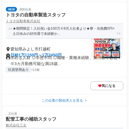
NEW
契約社員
トヨタの自動車製造スタッフ
トヨタ自動車株式会社
★期間限定！入社祝い金100万※9月入社者より★寮・光熱費0円×
土日休みの好待遇で未経験か...
愛知県みよし市打越町
日給1万1150円～1万2450円
求める人材 ◎学歴不問 ◎職種・業種未経験、第二新卒歓迎！
※3カ月勤務可能な満18歳...
社員登用あり
+11個
気になる
この企業の類似求人を見る
正社員
配管工事の補助スタッフ
株式会社三文