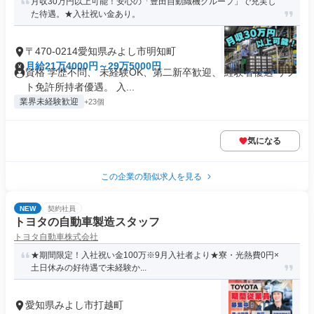
月収30万円以上可能！安心の「豊田自動織機グループ」で充実し
た待遇。★入社祝い金あり。
〒470-0214愛知県みよし市明知町
月給21万4000円～29万5000円
資格 学歴不問、 未経験OK、第二新卒歓迎、 経験者優遇 リフ
ト免許所持者優遇。 入...
業界未経験歓迎
+23個
気になる
この企業の類似求人を見る
NEW
契約社員
トヨタの自動車製造スタッフ
トヨタ自動車株式会社
★期間限定！入社祝い金100万※9月入社者より★寮・光熱費0円×
土日休みの好待遇で未経験か...
愛知県みよし市打越町