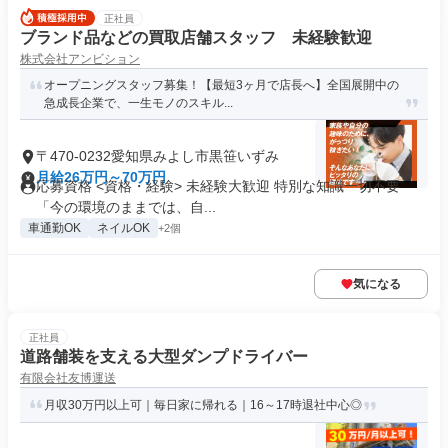
正社員
ブランド品などの買取店舗スタッフ 未経験歓迎
株式会社アンビション
オープニングスタッフ募集！【最短3ヶ月で店長へ】全国展開中の
急成長企業で、一生モノのスキル...
〒470-0232愛知県みよし市黒笹いずみ
月給26万円～70万円
応募資格 <資格・経験> 未経験大歓迎 特別な知識一切不要
「今の環境のままでは、自...
車通勤OK
ネイルOK
+2個
気になる
正社員
道路舗装を支える大型ダンプドライバー
有限会社友博運送
月収30万円以上可｜毎日家に帰れる｜16～17時退社中心◎