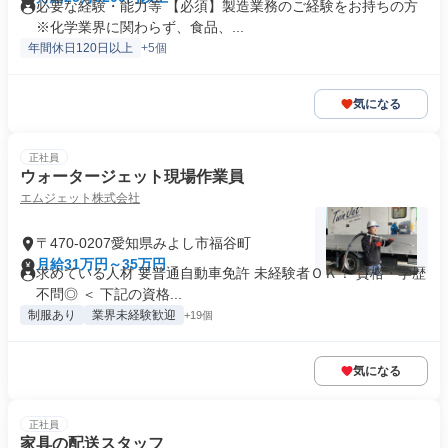
必要な経験・能力等 【必須】製造業務のご経験をお持ちの方
※化学業界に関わらず、食品、...
年間休日120日以上
+5個
気になる
正社員
ウォータージェット現場作業員
エムジェット株式会社
〒470-0207愛知県みよし市福谷町
月給31万円～35万円
求めている人材 要普通自動車免許 未経験者ＯＫ！ 資格・学歴
不問◎ ＜ 下記の資格...
制服あり
業界未経験歓迎
+19個
気になる
正社員
家具の配送スタッフ