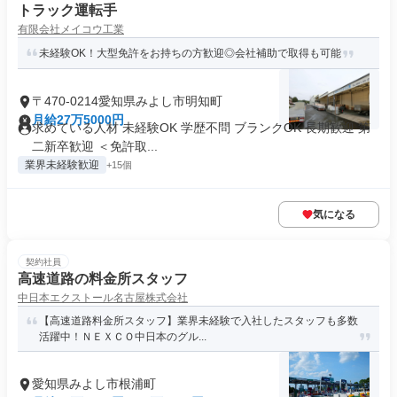
トラック運転手
有限会社メイコウ工業
未経験OK！大型免許をお持ちの方歓迎◎会社補助で取得も可能
〒470-0214愛知県みよし市明知町
月給27万5000円
求めている人材 未経験OK 学歴不問 ブランクOK 長期歓迎 第
二新卒歓迎 ＜免許取...
業界未経験歓迎
+15個
気になる
契約社員
高速道路の料金所スタッフ
中日本エクストール名古屋株式会社
【高速道路料金所スタッフ】業界未経験で入社したスタッフも多数
活躍中！ＮＥＸＣＯ中日本のグル...
愛知県みよし市根浦町