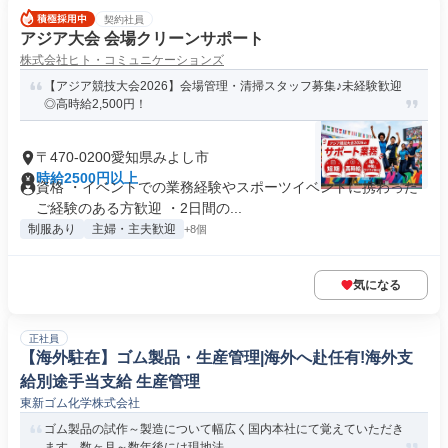
契約社員
アジア大会 会場クリーンサポート
株式会社ヒト・コミュニケーションズ
【アジア競技大会2026】会場管理・清掃スタッフ募集♪未経験歓迎
◎高時給2,500円！
〒470-0200愛知県みよし市
時給2500円以上
資格 ・イベントでの業務経験やスポーツイベントに携わった
ご経験のある方歓迎 ・2日間の...
制服あり
主婦・主夫歓迎
+8個
気になる
正社員
【海外駐在】ゴム製品・生産管理|海外へ赴任有!海外支
給別途手当支給 生産管理
東新ゴム化学株式会社
ゴム製品の試作～製造について幅広く国内本社にて覚えていただき
ます。数ヶ月～数年後には現地法...