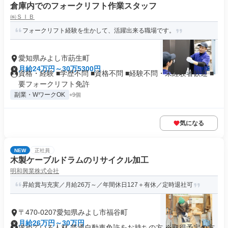
倉庫内でのフォークリフト作業スタッフ
㈱ＳＩＢ
フォークリフト経験を生かして、活躍出来る職場です。
愛知県みよし市莇生町
月給24万円～30万5300円
資格・経験 ■学歴不問 ■資格不問 ■経験不問・未経験者歓迎 ■
要フォークリフト免許
副業・WワークOK
+9個
気になる
NEW
正社員
木製ケーブルドラムのリサイクル加工
明和興業株式会社
昇給賞与充実／月給26万～／年間休日127＋有休／定時退社可
〒470-0207愛知県みよし市福谷町
月給26万円～30万円
求めている人材 普通自動車免許をお持ちの方 ※取得予定の方