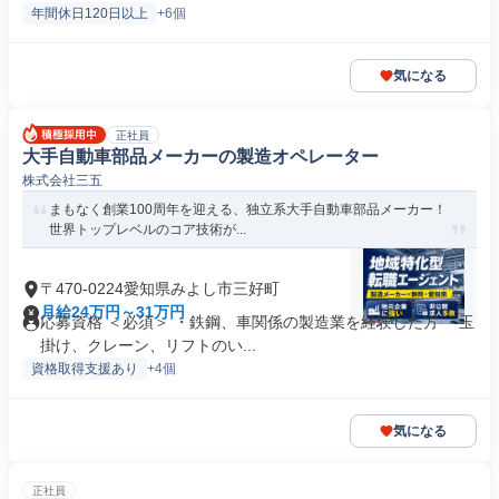
年間休日120日以上
+6個
気になる
正社員
大手自動車部品メーカーの製造オペレーター
株式会社三五
まもなく創業100周年を迎える、独立系大手自動車部品メーカー！
世界トップレベルのコア技術が...
〒470-0224愛知県みよし市三好町
月給24万円～31万円
応募資格 ＜必須＞ ・鉄鋼、車関係の製造業を経験した方 ・玉
掛け、クレーン、リフトのい...
資格取得支援あり
+4個
気になる
正社員