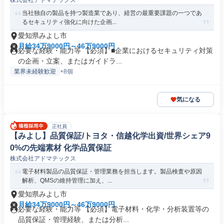
株式会社アドマテックス
当社独自の製品を持つ製造業であり、経営の最重要課題の一つであ
るセキュリティ強化に向けた企画...
愛知県みよし市
月給34万9000円～46万9000円
必要な経験・能力等 【必須】■企業におけるセキュリティ対策
の企画・立案、またはガイドラ...
業界未経験歓迎
+8個
気になる
正社員
【みよし】品質保証/トヨタ・信越化学出資/世界シェア9
0%の先端素材 化学品質保証
株式会社アドマテックス
電子材料製品の品質保証・管理業務を担当します。製品検査や原因
解析、QMSの維持管理に加え、...
愛知県みよし市
月給34万9000円～46万9000円
必要な経験・能力等 【必須】電子材料・化学・分析装置等の
品質保証・管理経験、または分析...