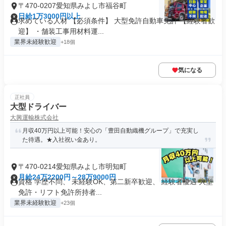
〒470-0207愛知県みよし市福谷町
日給1万3000円以上
求めている人材 【必須条件】 大型免許自動車免許 【経験者歓
迎】 ・舗装工事用材料運...
業界未経験歓迎
+18個
気になる
正社員
大型ドライバー
大興運輸株式会社
月収40万円以上可能！安心の「豊田自動織機グループ」で充実し
た待遇。★入社祝い金あり。
〒470-0214愛知県みよし市明知町
月給24万2200円～28万9000円
資格 学歴不問、 未経験OK、第二新卒歓迎、 経験者優遇 大型
免許・リフト免許所持者...
業界未経験歓迎
+23個