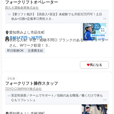
フォークリフトオペレーター
西久大運輸倉庫株式会社
【要リフト免許】【高収入×安定】未経験でも月収32万円可！土日
休み×日勤×定着率◎男性スタ...
愛知県みよし市莇生町
月給34万円～38万円
求める人材: 学歴・経験不問◎ ブランクのある方、フリーター
さん、Wワーク歓迎！ 3...
即日勤務OK
交通費支給
気になる
正社員
フォークリフト操作スタッフ
TOYO COMPANY株式会社
安定性抜群／チームでサポート／信頼のある職場／働くだけで体も
心もリフレッシュ
愛知県みよし市根浦町