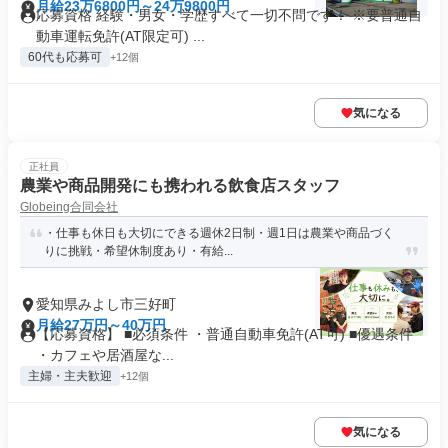
月給23万6800円～24万9800円
応募資格 経験・男女・学歴すべて一切不問です！ ※要普通自
動車運転免許(AT限定可) ...
60代も応募可
+12個
気になる
正社員
農業や商品開発にも携われる飲食店スタッフ
Globeing合同会社
・仕事も休日も大切にできる週休2日制・週1日は農業や商品づく
りに挑戦・希望休制度あり・有給...
愛知県みよし市三好町
月給27万円～40万円
【応募資格】 ■必須条件 ・普通自動車免許(AT可) ■優遇条件
・カフェや居酒屋な...
主婦・主夫歓迎
+12個
気になる