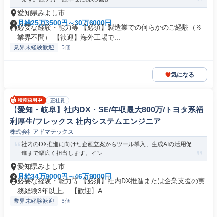
愛知県みよし市
月給25万3500円～30万6000円
必要な経験・能力等 【必須】製造業での何らかのご経験（※
業界不問） 【歓迎】海外工場で...
業界未経験歓迎
+5個
気になる
正社員
【愛知・岐阜】社内DX・SE/年収最大800万/トヨタ系福
利厚生/フレックス 社内システムエンジニア
株式会社アドマテックス
社内のDX推進に向けた企画立案からツール導入、生成AIの活用促
進まで幅広く担当します。イン...
愛知県みよし市
月給34万9000円～46万9000円
必要な経験・能力等 【必須】社内DX推進または企業支援の実
務経験3年以上。 【歓迎】A...
業界未経験歓迎
+6個