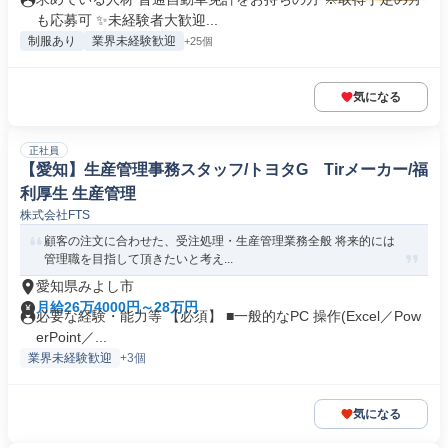
も応募可 ✨未経験者大歓迎...
制服あり
業界未経験歓迎
+25個
気になる
正社員
【愛知】生産管理事務スタッフ/トヨタG Tirメーカー/福
利厚生 生産管理
株式会社FTS
顧客の注文に合わせた、受注処理・生産管理業務全般 将来的には
管理職を目指して頂きたいと考え...
愛知県みよし市
月給26万4000円～28万円
必要な経験・能力等 【必須】 ■一般的なPC 操作(Excel／Pow
erPoint／...
業界未経験歓迎
+3個
気になる