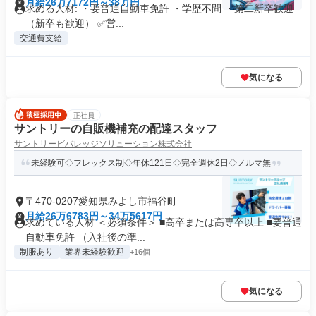
月給26万7172円～38万円
求める人材: ・要普通自動車免許 ・学歴不問 ・第二新卒歓迎
（新卒も歓迎） ✅️営...
交通費支給
気になる
正社員
サントリーの自販機補充の配達スタッフ
サントリービバレッジソリューション株式会社
未経験可◇フレックス制◇年休121日◇完全週休2日◇ノルマ無
〒470-0207愛知県みよし市福谷町
月給26万6783円～34万5617円
求めている人材 ＜必須条件＞ ■高卒または高専卒以上 ■要普通
自動車免許 （入社後の準...
制服あり
業界未経験歓迎
+16個
気になる