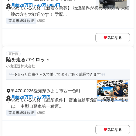
月給28万円～40万7000円
求めている人材 【新着＆急募】 物流業界が初めての方も 未経
験の方も大歓迎です！ 学歴...
業界未経験歓迎
+28個
気になる
正社員
陸を走るパイロット
小出運送株式会社
ゆるっと自由ペ－スで働けてタイパ良く成長できます
〒470-0226愛知県みよし市西一色町
月給20万円～27万円
求めている人材 【必須条件】 普通自動車免許（8t限定） また
は、 中型自動車第一種運...
業界未経験歓迎
+29個
気になる