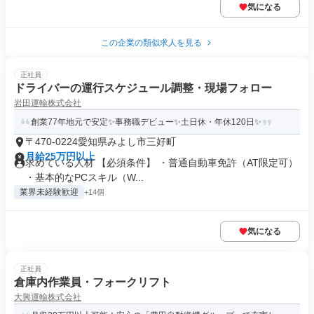
気になる
この企業の類似求人を見る
正社員
ドライバーの運行スケジュール調整・現場フォロー
岩田運輸株式会社
創業77年地元で安定✨事務職デビュー✨土日休・年休120日✨
〒470-0224愛知県みよし市三好町
月給25万円以上
求めている人材 【必須条件】 ・普通自動車免許（AT限定可）
・基本的なPCスキル（W...
業界未経験歓迎
+14個
気になる
正社員
倉庫内作業員・フォークリフト
大興運輸株式会社