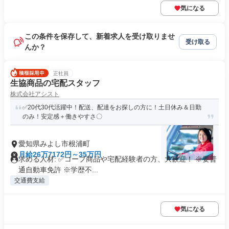
気になる
この条件を保存して、新着求人を受け取りませ
受け取る
んか？
正社員
生協商品の宅配スタッフ
株式会社アシスト
✅️20代30代活躍中！配送、配達をお探しの方に！土日休み＆日勤
のみ！安定感＋働きやすさ〇
愛知県みよし市根浦町
月給26万7172円～35万円
求める人材: ✅️コープ商品や宅配経験者の方、大歓迎！ ※要普
通自動車免許 ※学歴不...
交通費支給
気になる