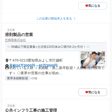
気になる
この企業の類似求人を見る
正社員
溶剤製品の営業
巴興業株式会社
39歳以下限定募集⭐土日祝120日休み◎賞与5.2か月分！
〒470-0213愛知県みよし市打越町
月給24万3000円～40万3000円
求めている人材 ＜未経験・第二新卒歓迎！人柄重視の採用で
す＞ ◇業界や営業の仕事が初め...
業界未経験歓迎
+23個
気になる
正社員
公共インフラ工事の施工管理