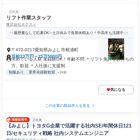
正社員
リフト作業スタッフ
株式会社ネクスト
履歴書なしで応募OK✨土日休みで長期休暇あり！中高年も活躍中
〒470-0217愛知県みよし市根浦町
月給23万円～25万5000円
求めている人材 未経験OK！年齢不問 ＊リフト免許をお持ちの
方、歓迎 ＊入社後に支援制...
制服あり
業界未経験歓迎
+34個
気になる
この企業の類似求人を見る
正社員
【みよし】トヨタG企業で活躍する社内SE/年間休日121
日/セキュリティ戦略 社内システムエンジニア