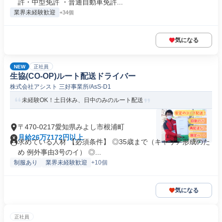
許・中型免許 ・普通自動車免許...
業界未経験歓迎
+34個
気になる
NEW
正社員
生協(CO-OP)ルート配送ドライバー
株式会社アシスト 三好事業所/AsS-D1
未経験OK！土日休み、日中のみのルート配送
〒470-0217愛知県みよし市根浦町
月給26万7172円以上
求めている人材 【必須条件】 ◎35歳まで（キャリア形成のた
め 例外事由3号のイ） ◎...
制服あり
業界未経験歓迎
+10個
気になる
正社員