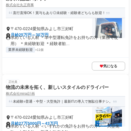
株式会社丸正商事
直行直帰OK！賞与もあり◎未経験・経験者どちらも歓迎！
〒470-0224愛知県みよし市三好町
月給25万円～30万円
求めている人材 ＊準中型運転免許をお持ちの方（業務で使
用） ＊未経験歓迎 ＊経験者歓...
業界未経験歓迎
+11個
気になる
正社員
物流の未来を拓く、新しいスタイルのドライバー
株式会社mirai計画
未経験○普通・中型・大型免許｜最新ITの導入で無駄仕事ナシ。
〒470-0224愛知県みよし市三好町
月給27万5000円～43万円
求めている人材 ＜いずれかの免許をお持ちの方＞ ・大型免