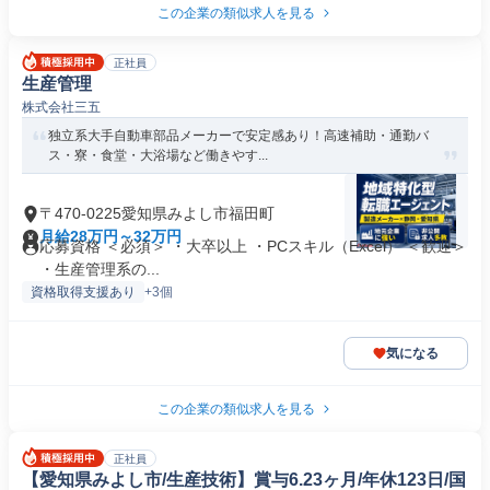
この企業の類似求人を見る
正社員
生産管理
株式会社三五
独立系大手自動車部品メーカーで安定感あり！高速補助・通勤バ
ス・寮・食堂・大浴場など働きやす...
〒470-0225愛知県みよし市福田町
月給28万円～32万円
応募資格 ＜必須＞ ・大卒以上 ・PCスキル（Excel） ＜歓迎＞
・生産管理系の...
資格取得支援あり
+3個
気になる
この企業の類似求人を見る
正社員
【愛知県みよし市/生産技術】賞与6.23ヶ月/年休123日/国