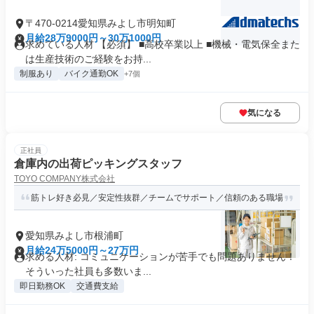
〒470-0214愛知県みよし市明知町
月給28万9000円～30万1000円
求めている人材 【必須】 ■高校卒業以上 ■機械・電気保全また
は生産技術のご経験をお持...
制服あり
バイク通勤OK
+7個
気になる
正社員
倉庫内の出荷ピッキングスタッフ
TOYO COMPANY株式会社
筋トレ好き必見／安定性抜群／チームでサポート／信頼のある職場
愛知県みよし市根浦町
月給24万5000円～27万円
求める人材: コミュニケーションが苦手でも問題ありません！
そういった社員も多数いま...
即日勤務OK
交通費支給