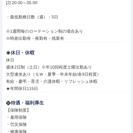
[2] 20:00～05:00

・最低勤務日数（週）：5日

※1週間毎のローテーション制の場合あり

※時差出勤有・夜勤有・残業有
休日・休暇
休日

週休2日制（土日）※年10回程度土曜出勤あり

大型連休あり（ＧＷ・夏季・年末年始/各9日程度）

有給・慶弔・育児・介護休暇・リフレッシュ休暇

★年間休日115日
待遇・福利厚生
【保険制度】

・雇用保険

・労災保険

・健康保険
