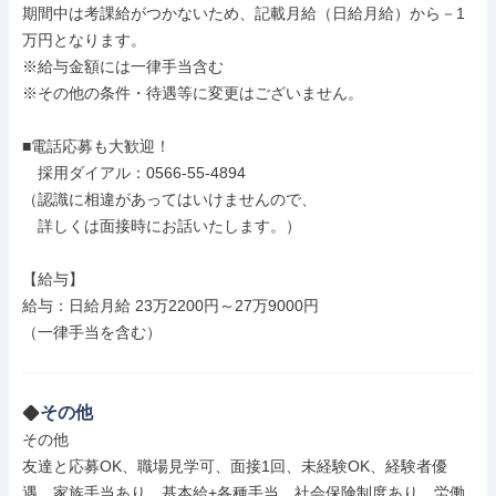
期間中は考課給がつかないため、記載月給（日給月給）から－1
万円となります。

※給与金額には一律手当含む

※その他の条件・待遇等に変更はございません。

■電話応募も大歓迎！

　採用ダイアル：0566-55-4894

（認識に相違があってはいけませんので、

　詳しくは面接時にお話いたします。）

【給与】

給与：日給月給 23万2200円～27万9000円

（一律手当を含む）

その他
その他

友達と応募OK、職場見学可、面接1回、未経験OK、経験者優
遇、家族手当あり、基本給+各種手当、社会保険制度あり、労働