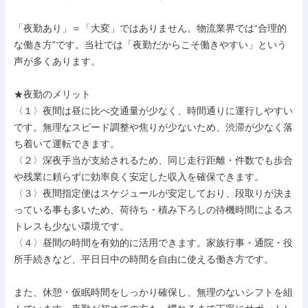
「夜勤あり」＝「大変」ではありません。物流業界では“合理的
な働き方”です。当社では「夜勤だからこそ働きやすい」という
声が多くあります。

★夜勤のメリット

〈１〉夜間は昼に比べ交通量が少なく、時間通りに運行しやすい
です。無理なスピード調整や焦りが少ないため、渋滞が少なく落
ち着いて運転できます。

〈２〉深夜手当が支給されるため、同じ走行距離・件数でも歩合
や残業に頼らずに効率良く安定した収入を確保できます。

〈３〉夜間指定便はスケジュールが安定しており、段取りが決ま
っている事も多いため、荷待ち・積み下ろしの待機時間によるス
トレスも少ない環境です。

〈４〉昼間の時間を有効的に活用できます。家族行事・通院・役
所手続きなど、平日日中の時間を自由に使える働き方です。

また、休憩・仮眠時間をしっかり確保し、無理のないシフトを組