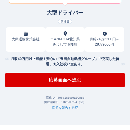
大型ドライバー
正社員
大興運輸株式会社
〒470-0214愛知県
月給24万2200円～
みよし市明知町
28万9000円
月収40万円以上可能！安心の「豊田自動織機グループ」で充実した待
遇。★入社祝い金あり。
応募画面へ進む
原稿ID：
466a1c5cc6a608dd
掲載開始日：
2026/07/24（金）
問題を報告する