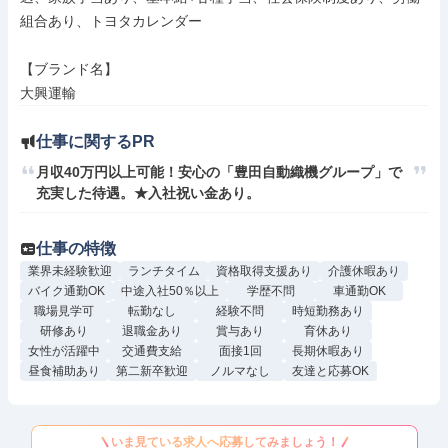
組合あり、トヨタカレンダー

【ブランド名】

大興運輸
仕事に関するPR
月収40万円以上可能！安心の「豊田自動織機グループ」で
充実した待遇。★入社祝い金あり。
仕事の特徴
業界未経験歓迎
ランチタイム
資格取得支援あり
介護休暇あり
バイク通勤OK
中途入社50％以上
学歴不問
車通勤OK
職場見学可
転勤なし
経験不問
時短勤務あり
研修あり
退職金あり
賞与あり
育休あり
女性が活躍中
交通費支給
面接1回
長期休暇あり
昼食補助あり
第二新卒歓迎
ノルマなし
友達と応募OK
いま見ている求人へ応募してみましょう！