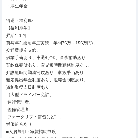
・厚生年金

待遇・福利厚生

【福利厚生】

昇給年1回、

賞与年2回(前年度実績：年間76万～156万円)、

交通費規定支給、

残業手当あり、車通勤OK、食事補助あり、

契約保養所あり、育児短時間勤務制度あり、

介護短時間勤務制度あり、家族手当あり、

確定拠出年金制度あり、退職金制度あり、

資格取得支援制度あり

（大型ドライバー免許、

 運行管理者、

 整備管理者、

 フォークリフト講習など）、

労働組合あり

■入居費用・家賃補助制度
