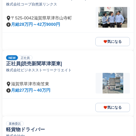
株式会社コープ自然派リンクス
〒525-0042滋賀県草津市山寺町
月給28万円～42万9000円
気になる
NEW
正社員
正社員|読売新聞草津栗東|
株式会社ビジネスストーリークリエイト
滋賀県草津市南笠東
月給27万円～40万円
気になる
業務委託
軽貨物ドライバー