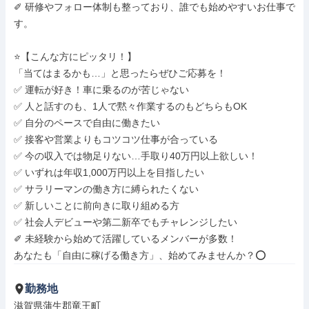
✐ 研修やフォロー体制も整っており、誰でも始めやすいお仕事で
す。

⭐️【こんな方にピッタリ！】

「当てはまるかも…」と思ったらぜひご応募を！

✅ 運転が好き！車に乗るのが苦じゃない

✅ 人と話すのも、1人で黙々作業するのもどちらもOK

✅ 自分のペースで自由に働きたい

✅ 接客や営業よりもコツコツ仕事が合っている

✅ 今の収入では物足りない…手取り40万円以上欲しい！

✅ いずれは年収1,000万円以上を目指したい

✅ サラリーマンの働き方に縛られたくない

✅ 新しいことに前向きに取り組める方

✅ 社会人デビューや第二新卒でもチャレンジしたい

✐ 未経験から始めて活躍しているメンバーが多数！

あなたも「自由に稼げる働き方」、始めてみませんか？⭕
勤務地
滋賀県蒲生郡竜王町