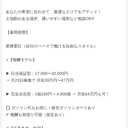
あなたの希望に合わせて、最適なエリアをアテンド！

土地勘がある場所、通いやすい場所など相談OK✐

【雇用形態】

業務委託（自分のペースで働ける自由なスタイル）

⭐️【報酬モデル】

▶ 日当保証型：17,000〜20,000円

⇒ 月23日稼働で 月収39万円〜47万円

▶ 完全歩合型：1個160円 × 4,000個 ⇒ 月収64万円も可！

⭕️ ガソリン代もお得に！格安ガソリンカードあり

✐ 報酬も前借り可能（規定あり）
