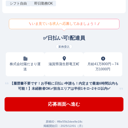
シフト自由
即日勤務OK
いま見ている求人へ応募してみましょう！
✅日払い可!配達員
業務委託
株式会社陽だまり運
滋賀県蒲生郡竜王町
月給41万800円～74
送
万1000円
【履歴書不要です！お手軽に日払い申請も！内定まで最速6時間以内も
可能！】未経験者OK✅担当エリアは半径1キロ~2キロ以内✅
応募画面へ進む
原稿ID：
ff8e55b2dee9e18c
掲載開始日：
2025/12/01（月）