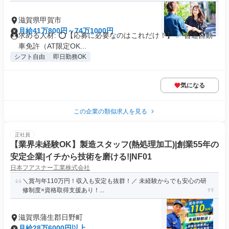
滋賀県甲賀市
月給41万800円～74万1000円
求める人材: ⭕️【応募に必要なのはこれだけ！】 ✅ 普通自動
車免許（AT限定OK...
シフト自由
即日勤務OK
気になる
この企業の類似求人を見る
正社員
【業界未経験OK】製造スタッフ(熱処理加工)|創業55年の
安定企業|イチから技術を磨ける!|NF01
日本フアスナー工業株式会社
＼賞与年110万円！収入も安定も抜群！／ 未経験からでも安心の研
修制度×資格取得支援あり！...
滋賀県蒲生郡日野町
月給28万6000円以上