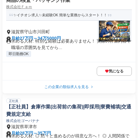
商品の検査・パッキング作業
株式会社Ｆａｍ
✨イチオシ求人✨未経験OK 簡単な業務からスタート！！
滋賀県守山市川田町
月給27万円～34万5000円
求める人材: 特別な経験は必要ありません！ 実際の作業内容や
職場の雰囲気を見てから...
即日勤務OK
気になる
この企業の類似求人を見る
正社員
【正社員】倉庫作業(出荷前の集荷)|即採用|寮費補填|交通
費規定支給
株式会社ゴーバナナ
滋賀県草津市
月給28万円～35万円
求める人材: ◎ 黙々と進めるのが得意な方へ！ ◎ 人間関係で