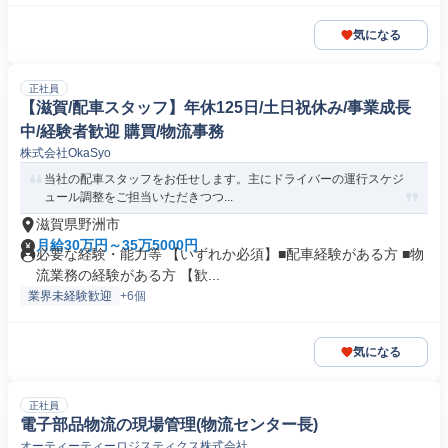
気になる
正社員
【滋賀/配車スタッフ】年休125日/土日祝休み/事業成長
中/経験者歓迎 購買/物流事務
株式会社OkaSyo
当社の配車スタッフをお任せします。主にドライバーの運行スケジ
ュール調整をご担当いただきつつ...
滋賀県野洲市
月給30万円～35万5000円
必要な経験・能力等 【いずれか必須】■配車経験がある方 ■物
流業務の経験がある方 【歓...
業界未経験歓迎
+6個
気になる
正社員
電子部品物流の現場管理(物流センター長)
オーティーティーロジスティクス株式会社