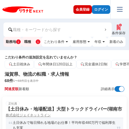
会員登録
ログイン
職種・キーワードから探す
条件保存
勤務地
職種
こだわり条件
雇用形態
年収
新着のみ
1
1
こだわり条件の追加設定を忘れていませんか？
土日祝休み
年間休日120日以上
完全週休2日制
学歴
滋賀県、物流の転職・求人情報
68
件
1
〜
68
件目を表示中
関連度順
新着順
詳細表示
正社員
【土日休み・地場配送】大型トラックドライバー/湖南市
株式会社ジェイネットライン
土日休みで毎日帰れる地場のお仕事！平均年収480万円で福利厚生
も充実