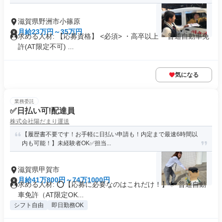
滋賀県野洲市小篠原
月給23万円～35万円
求める人材: 【応募資格】 <必須> ・高卒以上 ・普通自動車免
許(AT限定不可) ...
気になる
業務委託
✅日払い可!配達員
株式会社陽だまり運送
【履歴書不要です！お手軽に日払い申請も！内定まで最速6時間以
内も可能！】未経験者OK✅担当...
滋賀県甲賀市
月給41万800円～74万1000円
求める人材: ⭕️【応募に必要なのはこれだけ！】 ✅ 普通自動
車免許（AT限定OK...
シフト自由
即日勤務OK