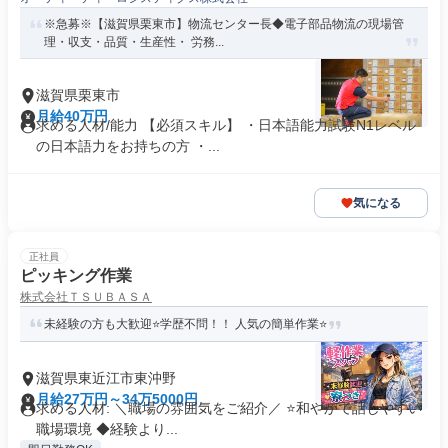
※急募※【滋賀県栗東市】物流センター長◆電子部品物流の現場管
理・収支・品質・生産性・ 労務...
滋賀県栗東市
月給40万円
求める人材/能力 【必須スキル】 ・日本語能力試験N1レベル
の日本語力をお持ちの方 ・...
気になる
正社員
ピッキング作業
株式会社ＴＳＵＢＡＳＡ
未経験の方も大歓迎⭐️学歴不問！！ 人気の簡単作業⭐️
滋賀県東近江市東沖野
月給27万円～34万5000円
求める人材: ＼職場の雰囲気をご紹介／ ⭐和やかで話しやすい
職場環境 ◆経験より...