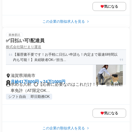
気になる
この企業の類似求人を見る
業務委託
✅日払い可!配達員
株式会社陽だまり運送
【履歴書不要です！お手軽に日払い申請も！内定まで最速6時間以
内も可能！】未経験者OK✅担当...
滋賀県湖南市
月給41万800円～74万1000円
求める人材: ⭕️【応募に必要なのはこれだけ！】 ✅ 普通自動
車免許（AT限定OK...
シフト自由
即日勤務OK
気になる
この企業の類似求人を見る