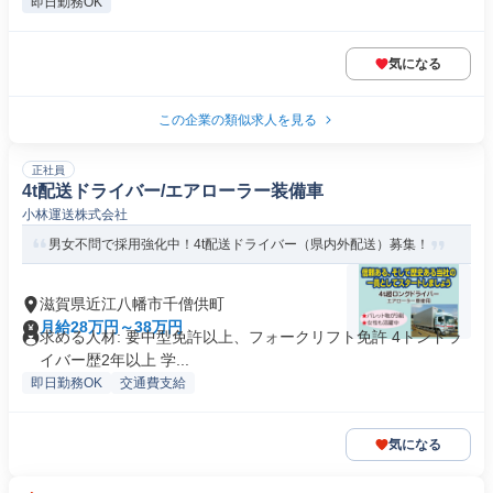
即日勤務OK
気になる
この企業の類似求人を見る
正社員
4t配送ドライバー/エアローラー装備車
小林運送株式会社
男女不問で採用強化中！4t配送ドライバー（県内外配送）募集！
滋賀県近江八幡市千僧供町
月給28万円～38万円
求める人材: 要中型免許以上、フォークリフト免許 4トンドラ
イバー歴2年以上 学...
即日勤務OK
交通費支給
気になる