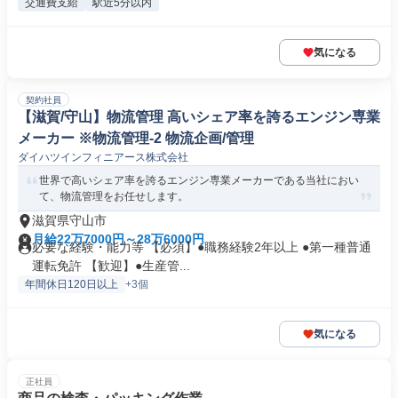
交通費支給
駅近5分以内
気になる
契約社員
【滋賀/守山】物流管理 高いシェア率を誇るエンジン専業
メーカー ※物流管理-2 物流企画/管理
ダイハツインフィニアース株式会社
世界で高いシェア率を誇るエンジン専業メーカーである当社におい
て、物流管理をお任せします。
滋賀県守山市
月給22万7000円～28万6000円
必要な経験・能力等 【必須】●職務経験2年以上 ●第一種普通
運転免許 【歓迎】●生産管...
年間休日120日以上
+3個
気になる
正社員