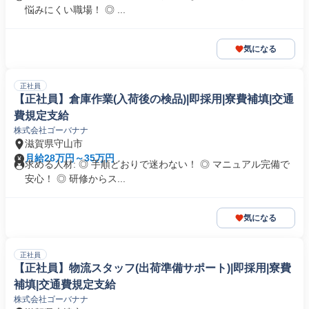
悩みにくい職場！ ◎ ...
気になる
正社員
【正社員】倉庫作業(入荷後の検品)|即採用|寮費補填|交通
費規定支給
株式会社ゴーバナナ
滋賀県守山市
月給28万円～35万円
求める人材: ◎ 手順どおりで迷わない！ ◎ マニュアル完備で
安心！ ◎ 研修からス...
気になる
正社員
【正社員】物流スタッフ(出荷準備サポート)|即採用|寮費
補填|交通費規定支給
株式会社ゴーバナナ