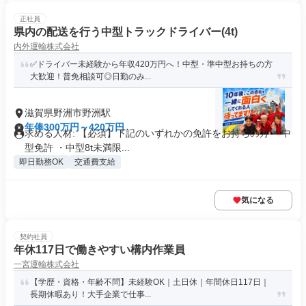
正社員
県内の配送を行う中型トラックドライバー(4t)
内外運輸株式会社
✅ドライバー未経験から年収420万円へ！中型・準中型お持ちの方
大歓迎！普免相談可◎日勤のみ...
滋賀県野洲市野洲駅
年俸300万円～420万円
求める人材: 【必須】下記のいずれかの免許をお持ちの方 ・中
型免許 ・中型8t未満限...
即日勤務OK
交通費支給
気になる
契約社員
年休117日で働きやすい構内作業員
一宮運輸株式会社
【学歴・資格・年齢不問】未経験OK｜土日休｜年間休日117日｜
長期休暇あり！大手企業で仕事...