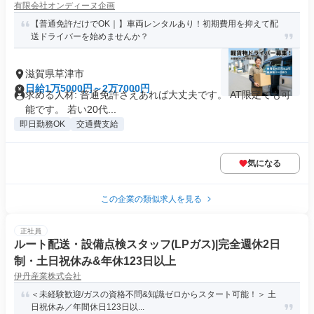
有限会社オンディーヌ企画
【普通免許だけでOK｜】車両レンタルあり！初期費用を抑えて配
送ドライバーを始めませんか？
滋賀県草津市
日給1万5000円～2万7000円
求める人材: 普通免許さえあれば大丈夫です。 AT限定でも可
能です。 若い20代...
即日勤務OK
交通費支給
気になる
この企業の類似求人を見る
正社員
ルート配送・設備点検スタッフ(LPガス)|完全週休2日
制・土日祝休み&年休123日以上
伊丹産業株式会社
＜未経験歓迎/ガスの資格不問&知識ゼロからスタート可能！＞ 土
日祝休み／年間休日123日以...