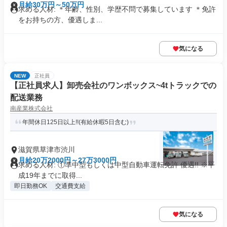
月給30万円～50万円
求める人材: ＊年齢、性別、学歴不問で募集しています ＊免許
をお持ちの方、優遇しま...
気になる
NEW
正社員
【正社員求人】卸売会社のワンボックス~4tトラックでの
配送業務
南産業株式会社
年間休日125日以上!!(有給休暇5日含む)
滋賀県草津市渋川
月給20万2000円～27万3000円
求める人材: ①準中型もしくは中型自動車運転免許 優遇!! ※平
成19年までに取得...
即日勤務OK
交通費支給
気になる