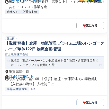
求める人材: 【未経験歓迎・高卒以上】 ・モノづくりに興味の
ある ・コツコツ作業を進...
残業なし
交通費支給
気になる
正社員
【滋賀/蒲生】倉庫・物流管理 プライム上場のレンゴーグ
ループ/年休122日 物流企画/管理
富士丸福株式会社
化粧品・薬品メーカー向けの包装資材を扱う物流・倉庫管理業務で
す。フォークリフトを使用した荷...
滋賀県蒲生郡
月給24万円以上
必要な経験・能力等 【必須】物流・倉庫関連での業務経験
【入社後の流れ】 入社初日に...
業界未経験歓迎
+4個
気になる