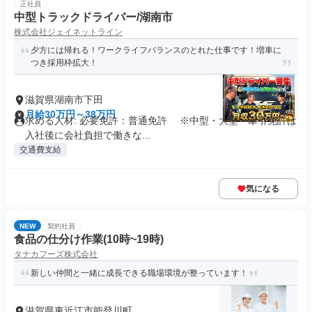
正社員
中型トラックドライバー/湖南市
株式会社ジェイネットライン
夕方には帰れる！ワークライフバランスのとれた仕事です！増車に
つき採用枠拡大！
滋賀県湖南市下田
月給30万円～38万円
求める人材: 必要免許：普通免許 ※中型・大型・牽引免許は
入社後に会社負担で働きな...
交通費支給
気になる
NEW
契約社員
食品の仕分け作業(10時~19時)
タナカフーズ株式会社
新しい仲間と一緒に成長できる職場環境が整っています！
滋賀県東近江市能登川町