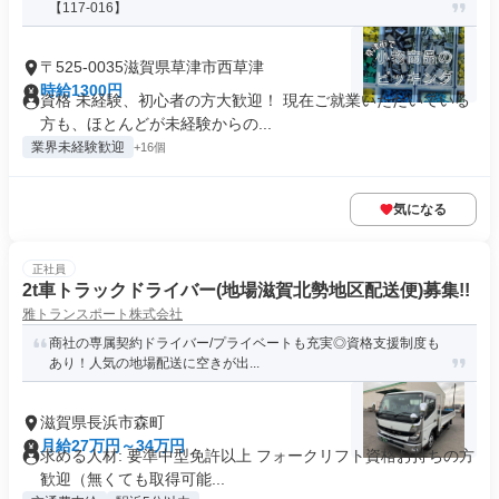
【117-016】
〒525-0035滋賀県草津市西草津
時給1300円
資格 未経験、初心者の方大歓迎！ 現在ご就業いただいている
方も、ほとんどが未経験からの...
業界未経験歓迎
+16個
気になる
正社員
2t車トラックドライバー(地場滋賀北勢地区配送便)募集!!
雅トランスポート株式会社
商社の専属契約ドライバー/プライベートも充実◎資格支援制度も
あり！人気の地場配送に空きが出...
滋賀県長浜市森町
月給27万円～34万円
求める人材: 要準中型免許以上 フォークリフト資格お持ちの方
歓迎（無くても取得可能...