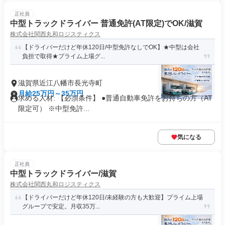
正社員
中型トラックドライバー 普通免許(AT限定)でOK/滋賀
株式会社関西丸和ロジスティクス
【ドライバーだけど年休120日/中型免許なしでOK】★中型は会社
負担で取得★プライム上場グ...
滋賀県近江八幡市長光寺町
月給25万円～35万円
求める人材: 【必須条件】 ●普通自動車免許をお持ちの方（AT
限定可） ※中型免許...
気になる
正社員
中型トラックドライバー/滋賀
株式会社関西丸和ロジスティクス
【ドライバーだけど年休120日/未経験の方も大歓迎】プライム上場
グループで安定。月収35万...