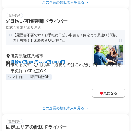
この企業の類似求人を見る
業務委託
✅日払い可!短距離ドライバー
株式会社陽だまり運送
【履歴書不要です！お手軽に日払い申請も！内定まで最速6時間以
内も可能！】未経験者OK✅担当...
滋賀県近江八幡市
月給41万800円～74万1000円
求める人材: ⭕️【応募に必要なのはこれだけ！】 ✅ 普通自動
車免許（AT限定OK...
シフト自由
即日勤務OK
気になる
この企業の類似求人を見る
業務委託
固定エリアの配送ドライバー