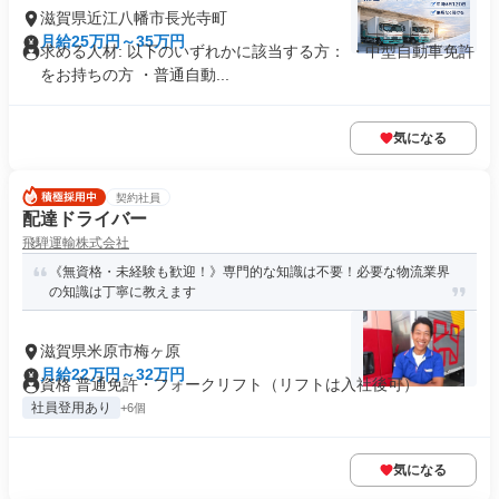
滋賀県近江八幡市長光寺町
月給25万円～35万円
求める人材: 以下のいずれかに該当する方： ・中型自動車免許
をお持ちの方 ・普通自動...
気になる
契約社員
配達ドライバー
飛騨運輸株式会社
《無資格・未経験も歓迎！》専門的な知識は不要！必要な物流業界
の知識は丁寧に教えます
滋賀県米原市梅ヶ原
月給22万円～32万円
資格 普通免許・フォークリフト（リフトは入社後可）
社員登用あり
+6個
気になる