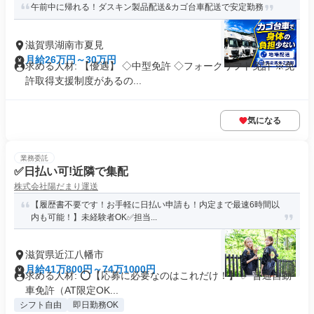
午前中に帰れる！ダスキン製品配送&カゴ台車配送で安定勤務
滋賀県湖南市夏見
月給26万円～30万円
求める人材: 【優遇】 ◇中型免許 ◇フォークリフト免許 ※免
許取得支援制度があるの...
気になる
業務委託
✅日払い可!近隣で集配
株式会社陽だまり運送
【履歴書不要です！お手軽に日払い申請も！内定まで最速6時間以
内も可能！】未経験者OK✅担当...
滋賀県近江八幡市
月給41万800円～74万1000円
求める人材: ⭕️【応募に必要なのはこれだけ！】 ✅ 普通自動
車免許（AT限定OK...
シフト自由
即日勤務OK