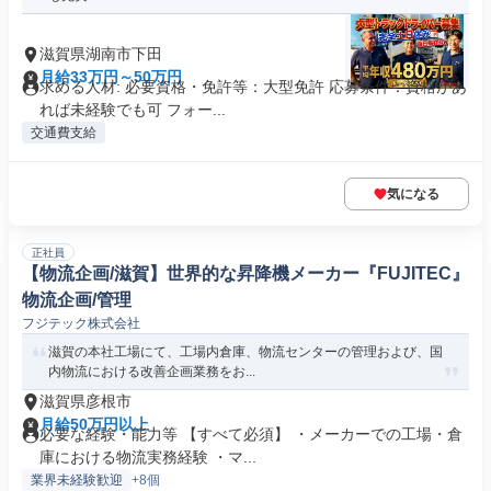
滋賀県湖南市下田
月給33万円～50万円
求める人材: 必要資格・免許等：大型免許 応募条件：資格があ
れば未経験でも可 フォー...
交通費支給
気になる
正社員
【物流企画/滋賀】世界的な昇降機メーカー『FUJITEC』
物流企画/管理
フジテック株式会社
滋賀の本社工場にて、工場内倉庫、物流センターの管理および、国
内物流における改善企画業務をお...
滋賀県彦根市
月給50万円以上
必要な経験・能力等 【すべて必須】 ・メーカーでの工場・倉
庫における物流実務経験 ・マ...
業界未経験歓迎
+8個