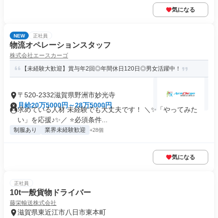
気になる
NEW
正社員
物流オペレーションスタッフ
株式会社エースカーゴ
【未経験大歓迎】賞与年2回◎年間休日120日◎男女活躍中！
〒520-2332滋賀県野洲市妙光寺
月給20万5000円～28万5000円
求めている人材 未経験でも大丈夫です！ ＼✨「やってみた
い」を応援♪✨／ ⭐必須条件...
制服あり
業界未経験歓迎
+28個
気になる
正社員
10t一般貨物ドライバー
藤栄輸送株式会社
滋賀県東近江市八日市東本町