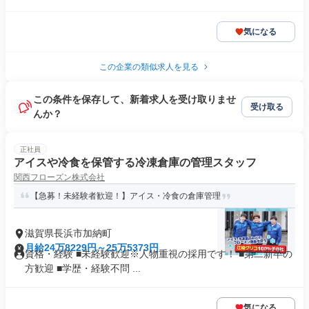
気になる
この企業の類似求人を見る
この条件を保存して、新着求人を受け取りませ
受け取る
んか？
正社員
アイスや冷食を保管する冷凍倉庫の管理スタッフ
関西フローズン株式会社
【急募！未経験者歓迎！】アイス・冷食の倉庫管理
滋賀県長浜市加納町
月給24万8229円～25万5373円
資格・経験 ■未経験歓迎※人物重視の採用です！ ■第二新卒の
方歓迎 ■学歴・経験不問 ...
気になる