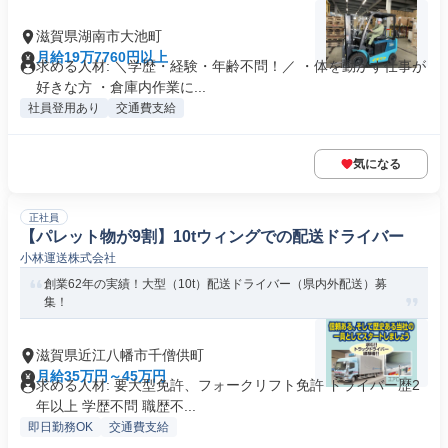
滋賀県湖南市大池町
月給19万7760円以上
求める人材: ＼学歴・経験・年齢不問！／ ・体を動かす仕事が
好きな方 ・倉庫内作業に...
社員登用あり
交通費支給
気になる
正社員
【パレット物が9割】10tウィングでの配送ドライバー
小林運送株式会社
創業62年の実績！大型（10t）配送ドライバー（県内外配送）募
集！
滋賀県近江八幡市千僧供町
月給35万円～45万円
求める人材: 要大型免許、フォークリフト免許 ドライバー歴2
年以上 学歴不問 職歴不...
即日勤務OK
交通費支給