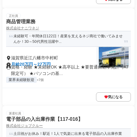
正社員
商品管理業務
株式会社ナニワネジ
未経験可・年間休日122日！産業を支えるネジ商社で働いてみませ
んか！30～50代男性活躍中...
滋賀県近江八幡市中村町
月給20万円～27万円
資格・経験 ★未経験OK ★高卒以上 ★要普通自動車免許（AT
限定可） ★パソコンの基...
業界未経験歓迎
+7個
気になる
派遣社員
電子部品の入出庫作業【117-016】
株式会社ジョブクルー
土日祝がお休み！駅近！1人で気楽に出来る電子部品の入出庫作業