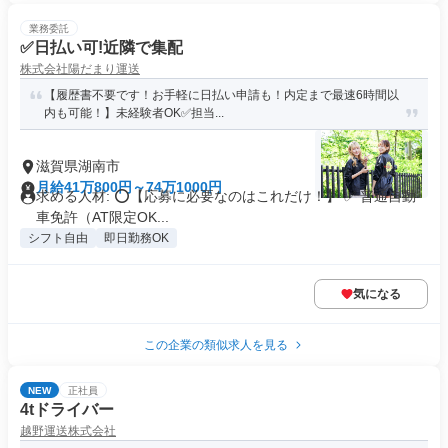
業務委託
✅日払い可!近隣で集配
株式会社陽だまり運送
【履歴書不要です！お手軽に日払い申請も！内定まで最速6時間以
内も可能！】未経験者OK✅担当...
滋賀県湖南市
月給41万800円～74万1000円
求める人材: ⭕️【応募に必要なのはこれだけ！】 ✅ 普通自動
車免許（AT限定OK...
シフト自由
即日勤務OK
気になる
この企業の類似求人を見る
NEW
正社員
4tドライバー
越野運送株式会社