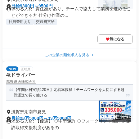
日給9300円～9500円
求める人材: 責任感があり、チームで協力して業務を進めるこ
とができる方 仕分け作業の...
社員登用あり
交通費支給
気になる
この企業の類似求人を見る
NEW
正社員
4tドライバー
越野運送株式会社
【年間休日実績120日】定着率抜群！チームワークを大切にする越
野運送で長く働ける！
滋賀県湖南市夏見
月給28万5000円～33万5000円
求める人材: 【優遇】 ◇中型免許 ◇フォークリフト免許 ※免
許取得支援制度があるの...