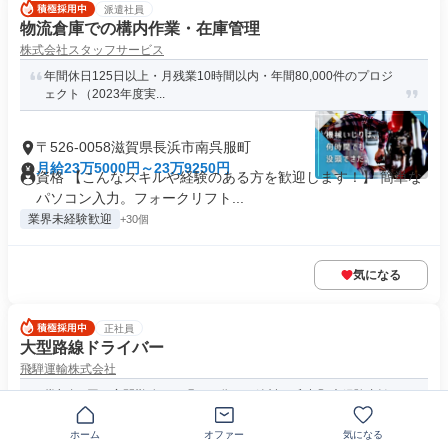
派遣社員
物流倉庫での構内作業・在庫管理
株式会社スタッフサービス
年間休日125日以上・月残業10時間以内・年間80,000件のプロジ
ェクト（2023年度実...
〒526-0058滋賀県長浜市南呉服町
月給23万5000円～23万9250円
資格 【こんなスキルや経験のある方を歓迎します！】 簡単な
パソコン入力。フォークリフト...
業界未経験歓迎
+30個
気になる
正社員
大型路線ドライバー
飛騨運輸株式会社
賞与年3回／夜間勤務／頑張った分だけ給料に反映◎ 未経験者歓
迎！
ホーム
オファー
気になる