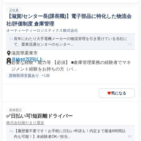
正社員
【滋賀/センター長(課長職)】電子部品に特化した物流会
社/評価制度 倉庫管理
オーティーティーロジスティクス株式会社
長年にわたり大手電機メーカーの物流管理を引き受けている当社に
て、栗東流通センターのセンター...
滋賀県栗東市
月給40万円以上
必要な経験・能力等 【必須】 ■倉庫管理業務の経験者でマネ
ジメント経験をお持ちの方（パ...
資格取得支援あり
+1個
気になる
業務委託
✅日払い可!短距離ドライバー
株式会社陽だまり運送
【履歴書不要です！お手軽に日払い申請も！内定まで最速6時間以
内も可能！】未経験者OK✅担当...